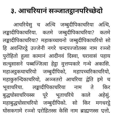
३. आचरियानं सञ्जातट्ठानपरिच्छेदो
आचरियेसु च अत्थि जम्बुदीपिकाचरिया अत्थि,
लङ्कादीपिकाचरिया. कतमे जम्बुदीपिकाचरिया? कतमे
लङ्कादीपिकाचरिया? महाकच्चायनो जम्बुदीपिकाचरियो सो
हि अवन्तिरट्ठे उज्जेनी नगरे चन्दपज्जोतस्स नाम रञ्ञो
पुरोहितो हुत्वा कामानं आदीनवं दिस्वा, घरावासं पहाय
सत्थुसासने पब्बज्जित्वा हेट्ठा वुत्तप्पकारे गन्थे अकासि.
महाअट्ठकथाचरियो जम्बुदीपिको, महापच्चरिकाचरियो,
महाकुरुन्दिकाचरियो, अञ्ञतरो आचरिया द्वेति इमे च
भूवाचरिया. लङ्कादीपिकाचरिया नाम ते किर
बुद्धघोसाचरियस्स पूरे भूताचरिये काले अहेसुं.
महाबुद्धघोसाचरियो जम्बुदीपिको. सो किर मगधरट्ठे
घोसकगामे रञ्ञो पुरोहितस्स केसि नाम ब्राह्मणस्स पुत्तो,