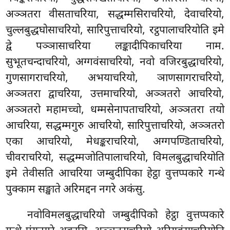
अञ्ञतरा वीसताचरिया, सद्धम्मसिराचरियो, देवाचरियो,
चुल्लबुद्धघोसाचरियो, सारिपुत्ताचरियो, रट्ठपालाचरियोति इमे
द्वे पञ्ञासाचरिया लङ्कादीपिकाचरिया नाम.
सुभूतचन्दाचरियो, अग्गवंसाचरियो, नवो वजिरबुद्धाचरियो,
गुणसागराचरियो, अभयाचरियो, ञाणसागराचरियो,
अञ्ञतरा द्वाचरिया, उत्तमाचरियो, अञ्ञतरो आचरियो,
अञ्ञतरो महामच्चो, धम्मसेनापताचरियो, अञ्ञतरा तयो
आचरिया, सद्धम्मगुरु आचरियो, सारिपुत्ताचरियो, अञ्ञतरो
एका आचरियो, मेधङ्कराचरियो, अग्गपण्डिताचरियो,
चीवराचरियो, सद्धम्मजोतिपालाचरियो, विमलबुद्धाचरियोति
इमे तेवीसति आचरिया जम्बुदीपिका हेट्ठा वुत्तप्पकारे गन्थे
पुक्काम सङ्खाते अरिमद्दन नगरे अकंसु.
नवोविमलबुद्धाचरियो जम्बुदीपिको हेट्ठा वुत्तप्पकारे