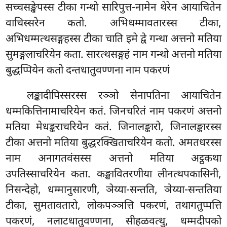
सच्चसङ्खेपस्स टीका गन्थो सारिपुत्त-नामेन थेरेन आयाचितेन
वाचिस्सरेन कतो. अभिधम्मावतारस्स टीका,
अभिधम्मत्थसङ्गहस्स टीका चाति इमे द्वे गन्था अत्तनो मतिया
सुमङ्गलाचरियेन कता. सारत्थसङ्गहं नाम गन्थो अत्तनो मतिया
बुद्धप्पियेन कतो दन्तधातुवण्णना नाम पकरणं
लङ्कादीपिस्सरस्स रञ्ञो सेनापतिना आयाचितेन
धम्मकित्तिनामाचरियेन कतं. जिनचरितं नाम पकरणं अत्तनो
मतिया मेधङ्कराचरियेन कतं. जिनालङ्कारो, जिनालङ्कारस्स
टीका अत्तनो मतिया बुद्धरक्खिताचरियेन कतो. अमतधरस्स
नाम अनागतवंसस्स अत्तनो मतिया अट्ठकथा
उपतिस्साचरियेन कता. कङ्खावितरणीया लीनत्थपकासिनी,
निसन्देहो, धम्मानुसारणी, ञेय्या-सन्तति, ञेय्या-सन्ततिया
टीका, सुमतावतारो, लोकपञ्ञत्ति पकरणं, तथागतुप्पत्ति
पकरणं, नलाटधातुवण्णना, सीहळवत्थु, धम्मदीपको