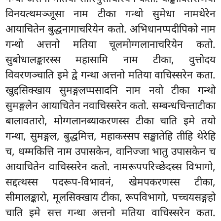
विनयत्थमञ्जूसा नाम टीका गन्थो सुमेधा नामथेरेन
आयाचितेन बुद्धनागाचरियेन कतो. अभिधानप्पदीपिको नाम
गन्थो अत्तनो मतिया चूलमोग्गलानाचरियेन कतो.
सुबोधालङ्कारस्स महासामि नाम टीका, वुत्तोदय
विवरणञ्चाति इमे द्वे गन्था अत्तनो मतिया वाचिस्सरेन कता.
खुद्दसिक्खाय सुमङ्गलप्पसादनि नाम नवो टीका गन्थो
सुमङ्गलेन आयाचितेन नवाचिस्सरेन कतो. सम्बन्धचिन्ताटीका
बालावतारो, मोग्गलानब्याकरणस्स टीका चाति इमे तयो
गन्था, सुमङ्गल, बुद्धमित्त, महाकस्सप सङ्खातेहि तीहि थेरेहि
च, धम्मकित्ति नाम उपासकेन, वानिज्जा भातु उपासकेन च
आयाचितेन वाचिस्सरेन कतो. नामरूपपरिच्छेदस्स विभागो,
सद्दत्थस्स पदरूप-विभावनं, खेमपकरणस्स टीका,
सीमालङ्कारो, मूलसिक्खाय टीका, रूपविभागो, पच्चयसङ्गहो
चाति इमे सत्त गन्था अत्तनो मतिया वाचिस्सरेन कता.