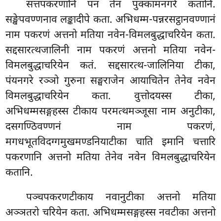
सत्तपकरणानि पन तेन पुक्कामनगरे कतानि.
सङ्खेपवण्णनाव लङ्कादीपे कता. अभिधम्म-पन्नरसट्ठानवण्णानं
नाम पकरणं अत्तनो मतिया नवेन-विमलबुद्धाचरियेन कता.
सद्दसारत्थजालिनी नाम पकरणं अत्तनो मतिया नवेन-
विमलबुद्धाचरियेन कतं. सद्दसारत्थ-जालिनिया टीका,
पंयनगरे रञ्ञो गुरुना सङ्घराजेन आयाचितेन तेनेव नवेन
विमलबुद्धाचरियेन कता. वुत्तोदयस्स टीका,
अभिधम्मसङ्गहस्स टीकाय परमत्थमञ्जूसा नाम अनुटीका,
दसगण्ठिवण्णनं नाम पकरणं,
मगधभूतविदग्गमुखमण्डनियाटीका चाति इमानि चत्तारि
पकरणानि अत्तनो मतिया तेनेव नवेन विमलबुद्धाचरियेन
कतानि.
पञ्चपकरणटीकाय नवानुटीका अत्तनो मतिया
अञ्ञतरो चरियेन कता. अभिधम्मसङ्गहस्स नवटीका अत्तनो