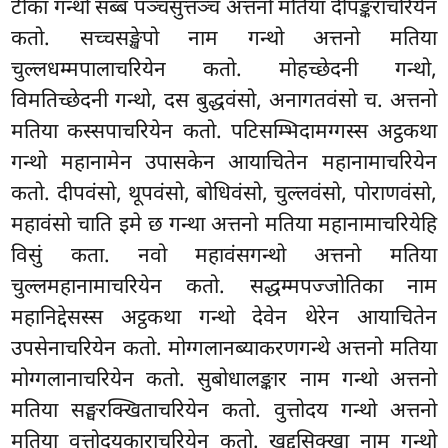
टीका गन्थो सब्ब पञ्चसुत्तञ्च अत्तनो मतिया दीपङ्कराचरियेन
कतो. सच्चसङ्खेपो नाम गन्थो अत्तनो मतिया
चुल्लधम्मपालाचरियेन कतो. मोहच्छेदनी गन्थो,
विमतिच्छेदनी गन्थो, दस बुद्धवंसो, अनागतवंसो च. अत्तनो
मतिया कस्सपाचरियेन कतो. पटिसम्भिदामग्गस्स अट्ठकथा
गन्थो महानामेन उपासकेन आयाचितेन महानामाचरियेन
कतो. दीपवंसो, थूपवंसो, बोधिवंसो, चुल्लवंसो, पोराणवंसो,
महावंसो चाति इमे छ गन्था अत्तनो मतिया महानामाचरियेहि
विसुं कता. नवो महावंसगन्थो अत्तनो मतिया
चुल्लमहानामाचरियेन कतो. सद्धम्मपज्जोतिका नाम
महानिद्देसस्स अट्ठकथा गन्थो देवेन थेरेन आयाचितेन
उपसेनाचरियेन कतो. मोग्गलानब्याकरणगन्थे अत्तनो मतिया
मोग्गलानाचरियेन कतो. सुबोधालङ्कार नाम गन्थो अत्तनो
मतिया सङ्घरक्खिताचरियेन कतो. वुत्तोदय गन्थो अत्तनो
मतिया वुत्तोदयकाराचरियेन कतो. खुद्दसिक्खा नाम गन्थो