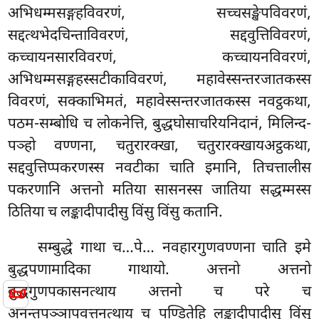
अभिधम्मसङ्गहविवरणं, सच्चसङ्खेपविवरणं,
सद्दत्थभेदचिन्ताविवरणं, सद्दवुत्तिविवरणं,
कच्चायनसारविवरणं, कच्चायनविवरणं,
अभिधम्मसङ्गहस्सटीकाविवरणं, महावेस्सन्तरजातकस्स
विवरणं, सक्काभिमतं, महावेस्सन्तरजातकस्स नवट्ठकथा,
पठम-सम्बोधि च लोकनेत्ति, बुद्धघोसाचरियनिदानं, मिलिन्द-
पञ्हो वण्णना, चतुरारक्खा, चतुरारक्खायअट्ठकथा,
सद्दवुत्तिप्पकरणस्स नवटीका चाति इमानि, तिचत्तालीस
पकरणानि अत्तनो मतिया सासनस्स जातिया सद्धम्मस्स
ठितिया च लङ्कादीपादीसु विंसु विंसु कतानि.
सम्बुद्धे गाथा च…पे… नवहारगुणवण्णना चाति इमे
बुद्धपणामादिका गाथायो. अत्तनो अत्तनो
📜
बुद्धगुणपकासनत्थाय अत्तनो च परे च
अनन्तपञ्ञापवत्तनत्थाय च पण्डितेहि लङ्कादीपादीसु विंसु