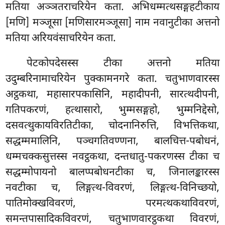
मतिया अञ्ञतराचरियेन कता. अभिधम्मत्थसङ्गहटीकाय
[मणि] मञ्जूसा [मणिसारमञ्जूसा] नाम नवानुटीका अत्तनो
मतिया अरियवंसाचरियेन कता.
पेटकोपदेसस्स टीका अत्तनो मतिया
उदुम्बरिनामाचरियेन पुक्कामनगरे कता. चतुभाणवारस्स
अट्ठकथा, महासारपकासिनि, महादीपनी, सारत्थदीपनी,
गतिपकरणं, हत्थासारो, भुम्मसङ्गहो, भुम्मनिद्देसो,
दसवत्थुकायविरतिटीका, चोदनानिरुत्ति, विभत्तिकथा,
सद्धम्ममालिनि, पञ्चगतिवण्णना, बालचित्त-पबोधनं,
धम्मचक्कसुत्तस्स नवट्ठकथा, दन्तधातु-पकरणस्स टीका च
सद्धम्मोपायनो बालप्पबोधनटीका च, जिनालङ्कारस्स
नवटीका च, लिङ्गत्थ-विवरणं, लिङ्गत्थ-विनिच्छयो,
पातिमोक्खविवरणं, परमत्थकथाविवरणं,
समन्तपासादिकविवरणं, चतुभाणवारट्ठकथा विवरणं,