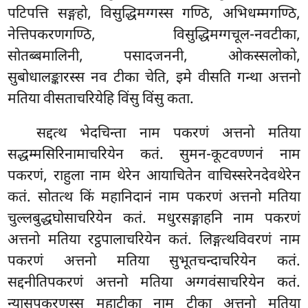
पटिपत्ति सङ्गहो, विसुद्धिमग्गस्स गण्ठि, अभिधम्मगण्ठि,
नेत्तिपकरणगण्ठि, विसुद्धिमग्गचूल-नवटीका,
सोतब्बमालिनी, पसादजननी, ओकस्सलोको,
सुबोधालङ्कारस्स नव टीका चेति, इमे वीसति गन्था अत्तनो
मतिया वीसताचरियेहि विंसु विंसु कता.
सद्दत्थ भेदचिन्ता नाम पकरणं अत्तनो मतिया
सद्धम्मसिरिनामाचरियेन कतं. सुमन-कूटवण्णनं नाम
पकरणं, राहुला नाम थेरेन आयाचितेन वाचिस्सरेनदेवथेरेन
कतं. सोतत्थ किं महानिदानं नाम पकरणं अत्तनो मतिया
चुल्लबुद्धघोसाचरियेन कतं. मधुरसङ्गाहनि नाम पकरणं
अत्तनो मतिया रट्ठपालाचरियेन कतं. लिङ्गत्थविवरणं नाम
पकरणं अत्तनो मतिया सुभूतचन्दाचरियेन कतं.
सद्दनीतिपकरणं अत्तनो मतिया अग्गवंसाचरियेन कतं.
न्यासपकरणस्स महाटीका नाम टीका अत्तनो मतिया