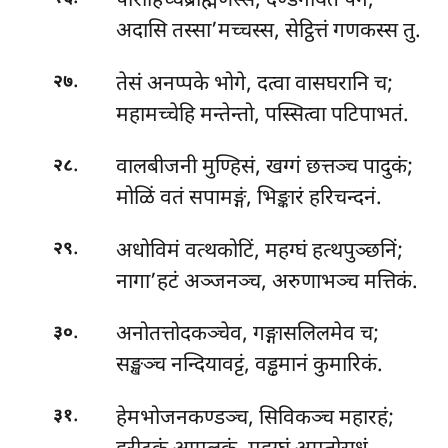
पोरोहिच्चब्राह्मणस्स, दण्डनायतं पन;
अदासि तस्सा’मच्चस्स, सेट्ठित्तं गणकस्स तु.
.
तेसं अनप्पके भोगे, दत्वा वासघरानि च;
२७
महामच्चेहि मन्तेन्तो, पस्सित्वा पटिपाभतं.
.
वालबीजनी
मुण्हिसं, खग्गं छत्तञ्च पादुकं;
२८
मोळिं वतं सपामङ्गं, भिङ्कारं हरिचन्दनं.
.
अधोविमं वत्थकोटिं, महग्घं हत्थपुञ्छनिं;
२९
नागा’हटं अञ्जनञ्च, अरुणाभञ्च मत्तिकं.
.
अनोतत्तोदकञ्चेव, गङ्गासलिलमेव च;
३०
सङ्खञ्च नन्दियावट्टं, वड्ढमानं कुमारिकं.
.
हेमभोजनकण्डञ्च, सिविकञ्च महारहं;
३१