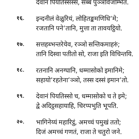
देवानं पियतिस्सस्स, सब्बं पुञ्ञविजम्भितं.
.
इन्दनीलं वेळुरियं, लोहितङ्कमणिधि’मे;
१६
रजतानि पने’तानि, मुत्ता ता तावयट्ठियो.
.
सत्तहब्भन्तरेयेव, रञ्ञो सन्तिकमाहरुं;
१७
तानि दिस्वा पतीतो सो, राजा इति विचिन्तयि.
.
रतनानि अनग्घानि, धम्मासोको इमानिमे;
१८
सहायो’रहतेना’ञ्ञो, तस्स दस्सं इमान’तो.
.
देवानं पियतिस्सो च, धम्मासोको च ते इमे;
१९
द्वे अदिट्ठसहायाहि, चिरप्पभुति भूपति.
.
भागिनेय्यं महारिट्ठं, अमच्चं पमुखं ततो;
२०
दिजं अमच्चं गणतं, राजा ते चतुरो जने.