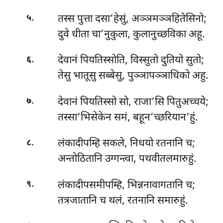
.
तस्स पुत्ता दसा’हेसुं, अञ्ञमञ्ञहितेसिनो;
५
दुवे धीता चा’नुकुला, कुलानुच्छविका अहू.
.
देवानं पियतिस्सोति, विस्सुतो दुतियो सुतो;
६
तेसु भातूसु सब्बेसु, पुञ्ञापञ्ञाधिको अहु.
.
देवानं पियतिस्सो सो, राजा’सि पितुअच्चये;
७
तस्सा’भिसेकेन समं, बहून’च्छरियान’हुं.
.
लंकादीपम्हि सकले, निधयो रतनानि च;
८
अन्तोठितानि उग्गन्त्वा, पथवीतलमारुहुं.
.
लंकादीपसमीपम्हि, भिन्ननावागतानि च;
९
तत्रजातानि च थलं, रतनानि समारुहुं.