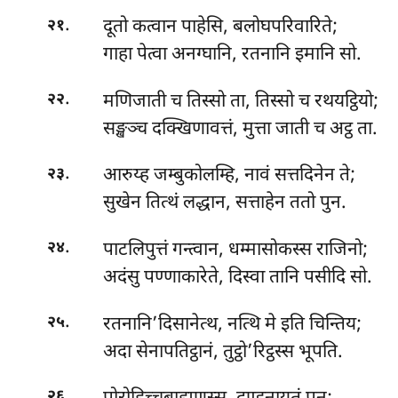
.
दूतो कत्वान पाहेसि, बलोघपरिवारिते;
२१
गाहा पेत्वा अनग्घानि, रतनानि इमानि सो.
.
मणिजाती च तिस्सो ता, तिस्सो च रथयट्ठियो;
२२
सङ्खञ्च दक्खिणावत्तं, मुत्ता जाती च अट्ठ ता.
.
आरुय्ह जम्बुकोलम्हि, नावं सत्तदिनेन ते;
२३
सुखेन तित्थं लद्धान, सत्ताहेन ततो पुन.
.
पाटलिपुत्तं गन्त्वान, धम्मासोकस्स राजिनो;
२४
अदंसु पण्णाकारेते, दिस्वा तानि पसीदि सो.
.
रतनानि’दिसानेत्थ, नत्थि मे इति चिन्तिय;
२५
अदा सेनापतिट्ठानं, तुट्ठो’रिट्ठस्स भूपति.
.
२६