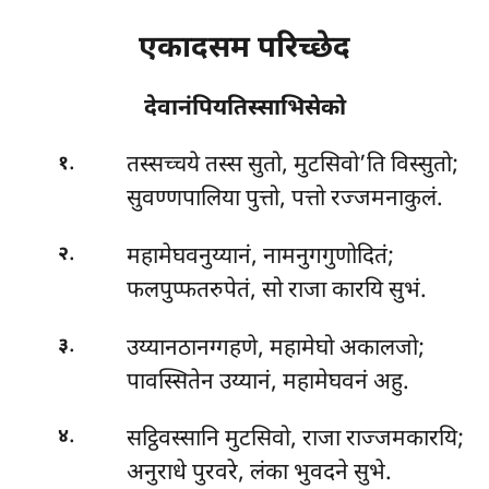
एकादसम परिच्छेद
देवानंपियतिस्साभिसेको
.
तस्सच्चये
तस्स सुतो, मुटसिवो’ति विस्सुतो;
१
सुवण्णपालिया पुत्तो, पत्तो रज्जमनाकुलं.
.
महामेघवनुय्यानं, नामनुगगुणोदितं;
२
फलपुप्फतरुपेतं, सो राजा कारयि सुभं.
.
उय्यानठानग्गहणे, महामेघो अकालजो;
३
पावस्सितेन उय्यानं, महामेघवनं अहु.
.
सट्ठिवस्सानि मुटसिवो, राजा राज्जमकारयि;
४
अनुराधे पुरवरे, लंका भुवदने सुभे.