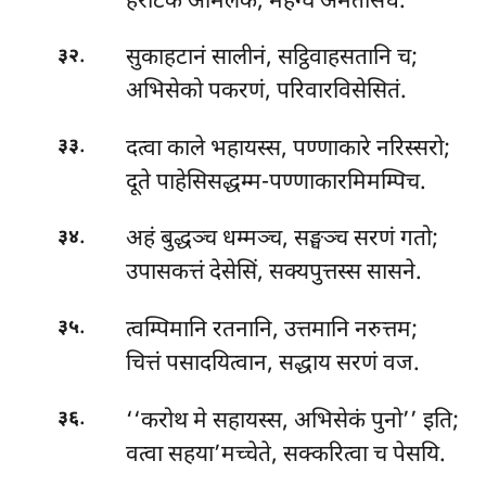
हरीटकं आमलकं, महग्घं अमतोसधं.
.
सुकाहटानं सालीनं, सट्ठिवाहसतानि च;
३२
अभिसेको पकरणं, परिवारविसेसितं.
.
दत्वा काले भहायस्स, पण्णाकारे नरिस्सरो;
३३
दूते पाहेसिसद्धम्म-पण्णाकारमिमम्पिच.
.
अहं बुद्धञ्च धम्मञ्च, सङ्घञ्च सरणं गतो;
३४
उपासकत्तं देसेसिं, सक्यपुत्तस्स सासने.
.
त्वम्पिमानि रतनानि, उत्तमानि नरुत्तम;
३५
चित्तं पसादयित्वान, सद्धाय सरणं वज.
.
‘‘करोथ मे सहायस्स, अभिसेकं पुनो’’ इति;
३६
वत्वा सहया’मच्चेते, सक्करित्वा च पेसयि.