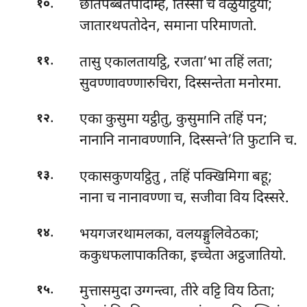
.
छातपब्बतपादम्हि, तिस्सो च वेळुयट्ठियो;
१०
जातारथपतोदेन, समाना परिमाणतो.
.
तासु एकालतायट्ठि, रजता’भा तहिं लता;
११
सुवण्णावण्णारुचिरा, दिस्सन्तेता मनोरमा.
.
एका कुसुमा यट्ठीतु, कुसुमानि तहिं पन;
१२
नानानि नानावण्णानि, दिस्सन्ते’ति फुटानि च.
.
एकासकुणयट्ठितु
, तहिं पक्खिमिगा बहू;
१३
नाना च नानावण्णा च, सजीवा विय दिस्सरे.
.
भयगजरथामलका, वलयङ्गुलिवेठका;
१४
ककुधफलापाकतिका, इच्चेता अट्ठजातियो.
.
मुत्तासमुदा उग्गन्त्वा, तीरे वट्टि विय ठिता;
१५