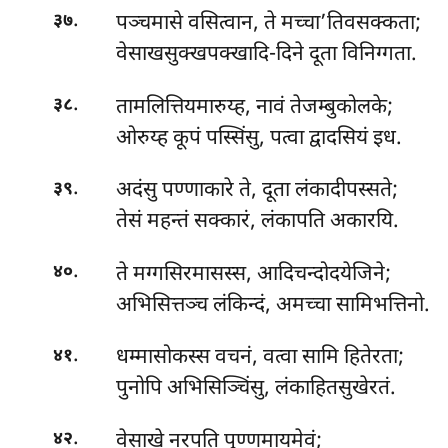
.
पञ्चमासे वसित्वान, ते मच्चा’तिवसक्कता;
३७
वेसाखसुक्खपक्खादि-दिने दूता विनिग्गता.
.
तामलित्तियमारुय्ह, नावं तेजम्बुकोलके;
३८
ओरुय्ह कूपं पस्सिंसु, पत्वा द्वादसियं इध.
.
अदंसु पण्णाकारे ते, दूता लंकादीपस्सते;
३९
तेसं महन्तं सक्कारं, लंकापति अकारयि.
.
ते मग्गसिरमासस्स, आदिचन्दोदयेजिने;
४०
अभिसित्तञ्च लंकिन्दं, अमच्चा सामिभत्तिनो.
.
धम्मासोकस्स वचनं, वत्वा सामि हितेरता;
४१
पुनोपि अभिसिञ्चिंसु, लंकाहितसुखेरतं.
.
वेसाखे
नरपति पुण्णमायमेवं;
४२