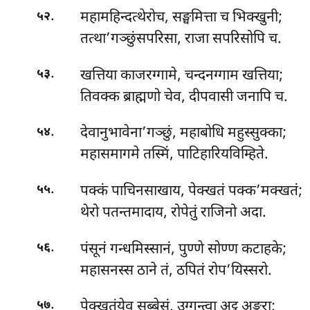
.
महामहिन्दत्थेरोच, सङ्घमित्ता च भिक्खुनी;
५२
तत्था’गञ्छुंसपरिसा, राजा सपरिसोपि च.
.
खत्तिया
काजरग्गामे, चन्दनग्गाम खत्तिया;
५३
तिवक्क ब्राह्मणो चेव, दीपवासी जनापि च.
.
देवानुभावेना’गञ्छुं, महाबोधि महुस्सुक्का;
५४
महासमागमे तस्मिं, पाटिहारियविम्हिते.
.
पक्कं पाचिनसाखाय, पेक्खतं पक्क’मक्खतं;
५५
थेरो पतन्तमादाय, रोपेतुं राजिनो अदा.
.
पंसूनं गन्धमिस्सानं, पुण्णे सोण्ण कटाहके;
५६
महासनस्स ठाने तं, ठपितं रोप’यिस्सरो.
.
पेक्खतंयेव सब्बेसं, उग्गन्त्वा अट्ठ अङ्कुरा;
५७