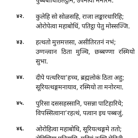
पुब्बबोधिठितट्ठानं, उपनेत्वा मनोरमं.
.
कुलेहि सो सोळसहि, राजा लङ्कारधारिहि;
४२
ओरोपेत्वा महाबोधिं, पतिट्ठा पेतु मोस्सज्जि.
.
हत्थतो मुत्तमत्तसा, असीतिरतनं नभं;
४३
उग्गन्त्वान ठिता मुञ्चि, छब्बण्णा रस्मियो
सुभा.
.
दीपे पत्थरिया’हच्च, ब्रह्मलोकं ठिता अहु;
४४
सूरियत्थङ्गमनायाव, रस्मियो ता मनोरमा.
.
पुरिसा दससहस्सानि, पसन्ना पाटिहारिये;
४५
विपस्सित्वाना’रहत्थं, पत्वान इध पब्बजुं.
.
ओरोहित्वा महाबोधि, सूरियत्थङ्गमे ततो;
४६