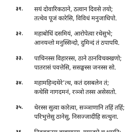
.
सयं दोवारिकठाने, ठत्वान दिवसे तयो;
३१
तत्थेव पूजं कारेसि, विविधं मनुजाधिपो.
.
महाबोधिं दसमियं, आरोपेत्वा रथेसुभे;
३२
आनयन्तो मनुस्सिन्दो, दुमिन्दं तं ठपापयि.
.
पाचिनस्स विहारस्स, ठाने ठानविचक्खणो;
३३
पातरासं पवत्तेसि, ससङ्घस्स जनस्स सो.
.
महामहिन्दथेरे’त्थ, कतं दसबलेन तं;
३४
कथेसि नागदमनं, रञ्ञो तस्स असेसतो.
.
थेरस्स सुत्वा कारेत्वा, सञ्ञाणानि तहिं तहिं;
३५
परिभुत्तेसु ठानेसु, निसज्जादीहि सत्थुना.
.