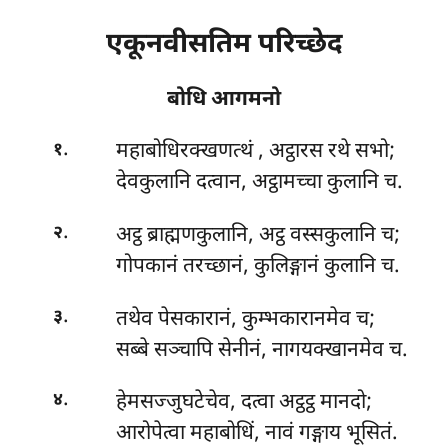
एकूनवीसतिम परिच्छेद
बोधि आगमनो
.
महाबोधिरक्खणत्थं
, अट्ठारस रथे सभो;
१
देवकुलानि दत्वान, अट्ठामच्चा कुलानि च.
.
अट्ठ ब्राह्मणकुलानि, अट्ठ वस्सकुलानि च;
२
गोपकानं तरच्छानं, कुलिङ्गानं कुलानि च.
.
तथेव पेसकारानं, कुम्भकारानमेव च;
३
सब्बे सञ्चापि सेनीनं, नागयक्खानमेव च.
.
हेमसज्जुघटेचेव, दत्वा अट्ठट्ठ मानदो;
४
आरोपेत्वा महाबोधिं, नावं गङ्गाय भूसितं.