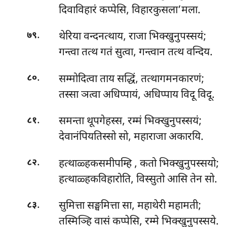
दिवाविहारं कप्पेसि, विहारकुसला’मला.
.
थेरिया वन्दनत्थाय, राजा भिक्खुनुपस्सयं;
७९
गन्त्वा तत्थ गतं सुत्वा, गन्त्वान तत्थ वन्दिय.
.
सम्मोदित्वा ताय सद्धिं, तत्थागमनकारणं;
८०
तस्सा ञत्वा अधिप्पायं, अधिप्पाय विदू विदू.
.
समन्ता थूपगेहस्स, रम्मं भिक्खुनुपस्सयं;
८१
देवानंपियतिस्सो सो, महाराजा अकारयि.
.
हत्थाळ्हकसमीपम्हि
, कतो भिक्खुनुपस्सयो;
८२
हत्थाळ्हकविहारोति, विस्सुतो आसि तेन सो.
.
सुमित्ता सङ्घमित्ता सा, महाथेरी महामती;
८३
तस्मिञ्हि वासं कप्पेसि, रम्मे भिक्खुनुपस्सये.