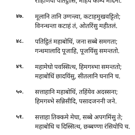
रोहिणिया पतिट्ठासि, महियं कम्पि मेदिनी.
.
मूलानि तानि उग्गन्त्वा, कटाहमुखवट्टितो;
४७
विनन्धन्ता कटाहं तं, ओतरिंसु महीतलं.
.
पतिट्ठितं महाबोधिं, जना सब्बे समगता;
४८
गन्धमालादि पूजाहि, पूजयिंसु समन्ततो.
.
महामेघो पवस्सित्थ, हिमगब्भा समन्ततो;
४९
महाबोधिं छादयिंसु, सीतलानि घनानि च.
.
सत्ताहानि महाबोधिं, तहिंयेव अदस्सना;
५०
हिमगब्भे सन्निसीदि, पसादजननी जने.
.
सत्ताहा तिक्कमे मेघा, सब्बे अपगमिंसु ते;
५१
महाबोधि च दिस्सित्थ, छब्बण्णा रंसियोपि च.