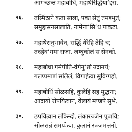
आगच्छन्तं महाबोधिं, महाथेरिद्धिया’द्दस.
.
तस्मिंठाने कता साला, पका सेतुं तमब्भुतं;
२६
समुद्दासनसालाति, नामेना‘सि’ध पाकटा.
.
महाथेरानुभावेन, सद्धिं थेरेहि तेहि च;
२७
तदहेव’गमा राजा, जम्बुकोलं स सेनको.
.
महाबोधा गमेपीति-वेगेनु’न्नो उदानयं;
२८
गलप्पमाणं सलिलं, विगाहेत्वा सुविग्गहो.
.
महाबोधिं सोळसहि, कुलेहि सह मुद्धना;
२९
आदायो’रोपयित्वान, वेलायं मण्डपे सुभे.
.
ठपयित्वान लंकिन्दो, लंकारज्जेन पूजयि;
३०
सोळसन्नं समप्पेत्वा, कुलानं रज्जमत्तनो.