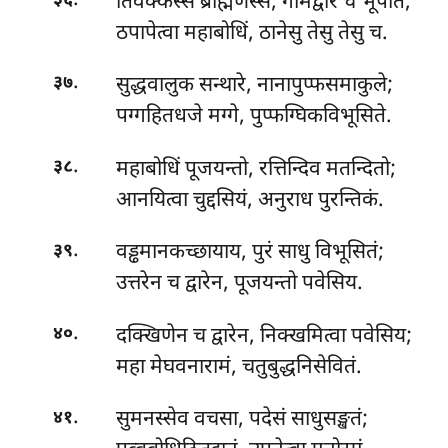
तिवक्कस्स ब्राह्मणस्स, गामद्वारे च भूपति;
३६
ठपापेत्वा महाबोधिं, ठानेसु तेसु तेसु च.
.
सुद्धवालुक सन्थारे, नानापुप्फसमाकुले;
३७
पग्गहितधजे मग्गे, पुप्फग्घिकविभूसिते.
.
महाबोधिं
पूजयन्तो, रत्तिन्दिव मतन्दितो;
३८
आनयित्वा चुद्दसियं, अनुराध पुरन्तिकं.
.
वड्ढमानकच्छायाय, पुरं साधु विभूसितं;
३९
उत्तरेन च द्वारेन, पूजयन्तो पवेसिय.
.
दक्खिणेन च द्वारेन, निक्खमित्वा पवेसिय;
४०
महा मेघवनारामं, चतुबुद्धनिसेवितं.
.
सुमनस्सेव वचसा, पदेसं साधुसङ्खतं;
४१