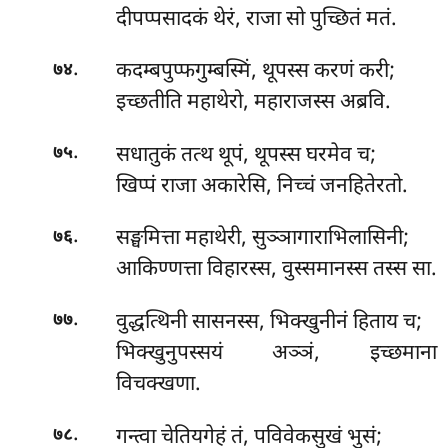
दीपप्पसादकं थेरं, राजा सो पुच्छितं मतं.
.
कदम्बपुप्फगुम्बस्मिं, थूपस्स करणं करी;
७४
इच्छतीति महाथेरो, महाराजस्स अब्रवि.
.
सधातुकं तत्थ थूपं, थूपस्स घरमेव च;
७५
खिप्पं राजा अकारेसि, निच्चं जनहितेरतो.
.
सङ्घमित्ता महाथेरी, सुञ्ञागाराभिलासिनी;
७६
आकिण्णत्ता विहारस्स, वुस्समानस्स तस्स सा.
.
वुद्धत्थिनी सासनस्स, भिक्खुनीनं हिताय च;
७७
भिक्खुनुपस्सयं अञ्ञं, इच्छमाना
विचक्खणा.
.
गन्त्वा चेतियगेहं तं, पविवेकसुखं भुसं;
७८