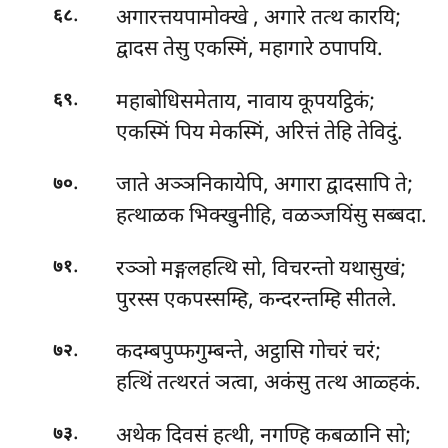
.
अगारत्तयपामोक्खे
, अगारे तत्थ कारयि;
६८
द्वादस तेसु एकस्मिं, महागारे ठपापयि.
.
महाबोधिसमेताय, नावाय कूपयट्ठिकं;
६९
एकस्मिं पिय मेकस्मिं, अरित्तं तेहि तेविदुं.
.
जाते अञ्ञनिकायेपि, अगारा द्वादसापि ते;
७०
हत्थाळक भिक्खुनीहि, वळञ्जयिंसु सब्बदा.
.
रञ्ञो मङ्गलहत्थि सो, विचरन्तो यथासुखं;
७१
पुरस्स एकपस्सम्हि, कन्दरन्तम्हि सीतले.
.
कदम्बपुप्फगुम्बन्ते, अट्ठासि गोचरं चरं;
७२
हत्थिं तत्थरतं ञत्वा, अकंसु तत्थ आळ्हकं.
.
अथेक दिवसं हत्थी, नगण्हि कबळानि सो;
७३