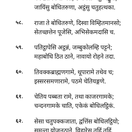
जायिंसु बोधितरुणा, अट्ठंसु चतुहत्थका.
.
राजा ते बोधितरुणे, दिस्वा विम्हितमानसो;
५८
सेतच्छत्तेन पूजेसि, अभिसेकमदासि च.
.
पतिट्ठापेसि अट्ठन्नं, जम्बुकोलम्हि पट्टने;
५९
महाबोधि ठित ठाने, नावायो रोहने तदा.
.
तिवक्कब्राह्मणगामे, थूपारामे तथेव च;
६०
इस्सरसमणारामे, पठमे चेतियङ्गणे.
.
चेतिय पब्बता रामे, तथा काजरगामके;
६१
चन्दनगामके चाति, एकेकं बोधिलट्ठिकं.
.
सेसा चतुपक्कजाता, द्वत्तिंस बोधिलट्ठियो;
६२
समन्ता योजनठाने, विहारेसु तहिं तहिं.