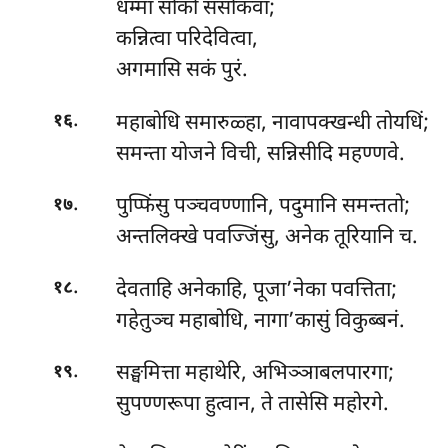
धम्मा सोको ससोकवा;
कन्नित्वा परिदेवित्वा,
अगमासि सकं पुरं.
.
महाबोधि समारुळ्हा, नावापक्खन्धी तोयधिं;
१६
समन्ता योजने विची, सन्निसीदि महण्णवे.
.
पुप्फिंसु पञ्चवण्णानि, पदुमानि समन्ततो;
१७
अन्तलिक्खे पवज्जिंसु, अनेक तूरियानि च.
.
देवताहि अनेकाहि, पूजा’नेका पवत्तिता;
१८
गहेतुञ्च महाबोधि, नागा’कासुं विकुब्बनं.
.
सङ्घमित्ता महाथेरि, अभिञ्ञाबलपारगा;
१९
सुपण्णरूपा हुत्वान, ते तासेसि महोरगे.