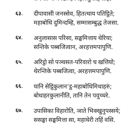
.
दीपावासी जनस्सेव, हितत्थाय पतिट्ठिते;
६३
महाबोधि दुमिन्दम्हि, सम्मासम्बुद्ध तेजसा.
.
अनुलासास परिसा, सङ्घमित्ताय थेरिया;
६४
सन्तिके पब्बजित्वान, अरहत्तमपापुणि.
.
अरिट्ठो सो पञ्चसत-परिवारो च खत्तियो;
६५
थेरन्तिके पब्बजित्वा, अरहत्तमपापुणि.
.
यानि सेट्ठिकुलान’ट्ठ-महाबोधिमिधाहरुं;
६६
बोधाहरकुलानीति, तानि तेन पवुच्चरे.
.
उपासिका विहारोति, ञाते भिक्खुनुपस्सये;
६७
ससङ्घा सङ्घमित्ता सा, महाथेरी तहिं वसि.