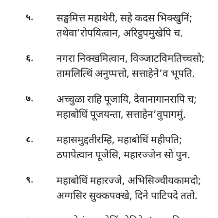
.
सङ्घमित्त महाथेरी, सहे कदस भिक्खुनिं;
५
तथेवा’रोपयित्वान, अरिट्ठपमुखेपि च.
.
नगरा निक्खमित्वान, विञ्जाटविमतिच्चसो;
६
तामलित्थिं अनुप्पत्तो, सत्ताहेने’व भूपति.
.
अच्चुळा राहि पूजायि, देवानागानरापि च;
७
महाबोधिं पूजयन्ता, सत्ताहेन’वुपागमुं.
.
महासमुद्दतीरम्हि, महाबोधिं महीपति;
८
ठपापेत्वान पूजेसि, महारज्जेन सो पुन.
.
महाबोधिं महारज्जे, अभिसिञ्चीयकामदो;
९
अग्गसिर सुक्कपक्खे, दिने पाटिपदे ततो.