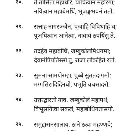
.
ते तासिता महाथेरिं, याचित्वान महोरगा;
२०
नयित्वान महाबेमधिं, भुजङ्गभवनं ततो.
.
सत्ताहं नागरज्जेन, पूजाहि विविधाहि च;
२१
पूजयित्वान आनेत्वा, नावायं ठपयिंसु ते.
.
तदहेव महाबोधि, जम्बुकोलमिधगमा;
२२
देवानंपियतिस्सो तु, राजा लोकहिते रतो.
.
सुमना सामणेरम्हा, पुब्बे सुततदागमो;
२३
मग्गसिरादिदिनघो, पभुति वचसादरो.
.
उत्तरद्वारतो
याव, जम्बुकोलं महापथं;
२४
विभूसयित्वा सकलं, महाबोधिगतासयो.
.
समुद्दासनसालाय, ठाने ठत्वा महण्णवे;
२५