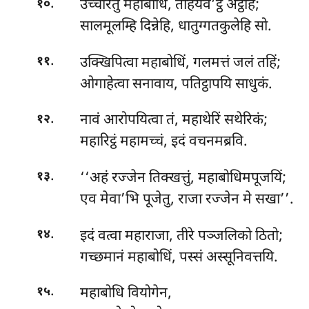
.
उच्चारेतुं महाबोधिं, तेहियेव’ट्ठ अट्ठहि;
१०
सालमूलम्हि दिन्नेहि, धातुग्गतकुलेहि सो.
.
उक्खिपित्वा महाबोधिं, गलमत्तं जलं तहिं;
११
ओगाहेत्वा सनावाय, पतिट्ठापयि साधुकं.
.
नावं
आरोपयित्वा तं, महाथेरिं सथेरिकं;
१२
महारिट्ठं महामच्चं, इदं वचनमब्रवि.
.
‘‘अहं रज्जेन तिक्खत्तुं, महाबोधिमपूजयिं;
१३
एव मेवा’भि पूजेतु, राजा रज्जेन मे सखा’’.
.
इदं वत्वा महाराजा, तीरे पञ्जलिको ठितो;
१४
गच्छमानं महाबोधिं, पस्सं अस्सूनिवत्तयि.
.
महाबोधि वियोगेन,
१५