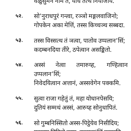
वेळुसुमन नामं तं, योधं तत्थ नियोजयि.
.
सो’नुराधपुरं गन्त्वा, रञ्ञो मङ्गलवाजिनो;
५२
गोपकेन अका मेत्तिं, तस्स किच्चञ्च सब्बदा.
.
तस्स विस्सत्थ तं ञत्वा, पातोव उप्पलान’सिं;
५३
कदम्बनदिया तीरे, ठपेत्वान असङ्कितो.
.
अस्सं नेत्वा तमारुय्ह, गण्हित्वान
५४
उप्पलान’सिं;
निवेदयित्वान अत्तानं, अस्सवेगेन पक्कमि.
.
सुत्वा राजा गहेतुं तं, महा योधानपेसयि;
५५
दुतियं सम्मथं अस्सं, आरुय्ह सोनुधापितं.
.
सो गुम्बनिस्सितो अस्स-पिट्ठेयेव निसीदिय;
५६