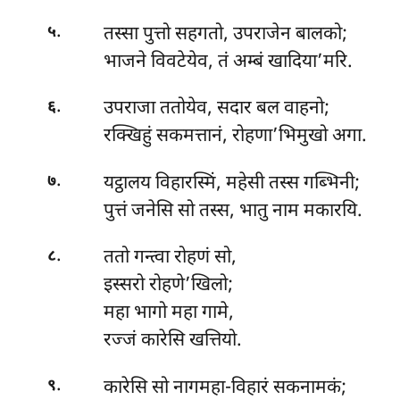
.
तस्सा पुत्तो सहगतो, उपराजेन बालको;
५
भाजने विवटेयेव, तं अम्बं खादिया’मरि.
.
उपराजा ततोयेव, सदार बल वाहनो;
६
रक्खिहुं सकमत्तानं, रोहणा’भिमुखो अगा.
.
यट्ठालय विहारस्मिं, महेसी तस्स गब्भिनी;
७
पुत्तं जनेसि सो तस्स, भातु नाम मकारयि.
.
ततो
गन्त्वा रोहणं सो,
८
इस्सरो रोहणे’खिलो;
महा भागो महा गामे,
रज्जं कारेसि खत्तियो.
.
कारेसि सो नागमहा-विहारं सकनामकं;
९