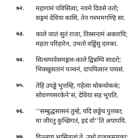
.
महागामं पविसित्वा, नवमे दिवसे ततो;
७२
सङ्गमं देविया कासि, तेन गब्भमगण्हि सा.
.
काले जातं सुतं राजा, तिस्सनामं अकारयि;
७३
महता परिहारेन, उभतो वड्ढिंसु दारका.
.
सित्थप्पवेसमङ्गल-काले द्विन्नम्पि सादरो;
७४
भिक्खुसतानं पञ्चनं, दापयित्वान पायसं.
.
तेहि उपड्ढे भुत्तम्हि, गहेत्वा थोकथोककं;
७५
सोवण्णसरकेने’सं, देविया सह भूपति.
.
‘‘सम्बुद्धसासनं तुम्हे, यदि छड्डेथ पुत्तका;
७६
मा जीरतु कुच्छिगतं, इदं वो’’ति अपापयि.
.
विञ्ञाय भासितत्थं ते, उभो राजकुमारका;
७७