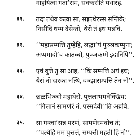
गाहयित्वा गता’रामं, सक्करोति यथारहं.
.
तदा तथेव कत्वा सा, सङ्घत्थेरस्स सन्तिके;
३१
निसीदि धम्मं देसेन्तो, थेरो तं इध मब्रवि.
.
‘‘महासम्पत्ति तुम्हेहि, लद्धा’यं पुञ्ञकम्मुना;
३२
अप्पमादो’व कातब्बो, पुञ्ञकम्मे इदानिपि’’.
.
एवं वुत्ते तु सा आह, ‘‘किं सम्पत्ति अयं इध;
३३
येसं नो दारका नत्थि, वञ्झासम्पत्ति तेन नो’’.
.
छळभिञ्ञो महाथेरो, पुत्तलाभमवेक्खिय;
३४
‘‘गिलानं सामणेरं तं, पस्सदेवी’’ति अब्रवि.
.
सा गन्त्वा’सन्न मरणं, सामणेरमवोच तं;
३५
‘‘पत्थेहि मम पुत्तत्तं, सम्पत्ती महती हि नो’’.