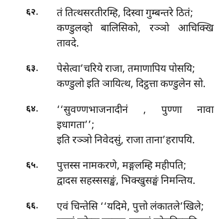
.
तं तित्थसरतीरम्हि, दिस्वा गुम्बन्तरे ठितं;
६२
कण्डुलव्हो बालिसिको, रञ्ञो आचिक्खि
तावदे.
.
पेसेत्वा’चरिये राजा, तमाणापिय पोसयि;
६३
कण्डुलो इति ञायित्थ, दिट्ठत्ता कण्डुलेन सो.
.
‘‘सुवण्णभाजनादीनं
, पुण्णा नावा
६४
इधागता’’;
इति रञ्ञो निवेदसुं, राजा ताना’हरापयि.
.
पुत्तस्स नामकरणे, मङ्गलम्हि महीपति;
६५
द्वादस सहस्ससङ्खं, भिक्खुसङ्घं निमन्तिय.
.
एवं चिन्तेसि ‘‘यदिमे, पुत्तो लंकातले’खिले;
६६