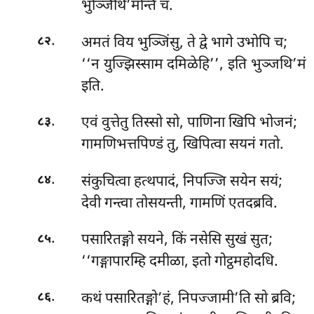
भुञ्जिथि’मन्ति च.
.
अमतं विय भुञ्जिंसु, ते द्वे भागे उभोपि च;
८२
‘‘न युज्झिस्साम दमिळेहि’’, इति भुञ्जथि’मं
इति.
.
एवं वुत्तेतु तिस्सो सो, पाणिना खिपि भोजनं;
८३
गामणिभत्तपिण्डं तु, खिपित्वा सयनं गतो.
.
संकुचित्वा हत्थपादं, निपज्जि सयेन सयं;
८४
देवी गन्त्वा तोसयन्ती, गामणिं एतदब्रवि.
.
पसारितङ्गो सयने, किं नसेसि सुखं सुत;
८५
‘‘गङ्गापारम्हि दमीळा, इतो गोट्ठमहोदधि.
.
कथं पसारितङ्गो’हं, निपज्जामी’ति सो ब्रवि;
८६