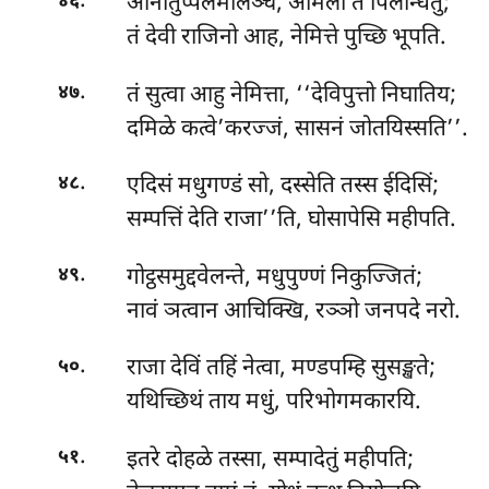
.
आनीतुप्पलमालञ्च, अमिला तं पिलन्धितुं;
४६
तं देवी राजिनो आह, नेमित्ते पुच्छि भूपति.
.
तं सुत्वा आहु नेमित्ता, ‘‘देविपुत्तो निघातिय;
४७
दमिळे कत्वे’करज्जं, सासनं जोतयिस्सति’’.
.
एदिसं मधुगण्डं सो, दस्सेति तस्स ईदिसिं;
४८
सम्पत्तिं देति राजा’’ति, घोसापेसि महीपति.
.
गोट्ठसमुद्दवेलन्ते, मधुपुण्णं निकुज्जितं;
४९
नावं ञत्वान आचिक्खि, रञ्ञो जनपदे नरो.
.
राजा
देविं तहिं नेत्वा, मण्डपम्हि सुसङ्खते;
५०
यथिच्छिथं ताय मधुं, परिभोगमकारयि.
.
इतरे दोहळे तस्सा, सम्पादेतुं महीपति;
५१