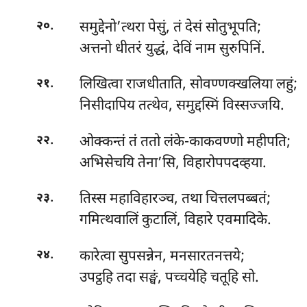
.
समुद्देनो’त्थरा पेसुं, तं देसं सोतुभूपति;
२०
अत्तनो धीतरं युद्धं, देविं नाम सुरुपिनिं.
.
लिखित्वा राजधीताति, सोवण्णक्खलिया लहुं;
२१
निसीदापिय तत्थेव, समुद्दस्मिं विस्सज्जयि.
.
ओक्कन्तं
तं ततो लंके-काकवण्णो महीपति;
२२
अभिसेचयि तेना’सि, विहारोपपदव्हया.
.
तिस्स महाविहारञ्च, तथा चित्तलपब्बतं;
२३
गमित्थवालिं कुटालिं, विहारे एवमादिके.
.
कारेत्वा सुपसन्नेन, मनसारतनत्तये;
२४
उपट्ठहि तदा सङ्घं, पच्चयेहि चतूहि सो.