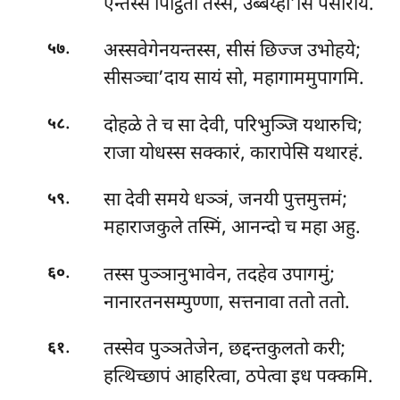
एन्तस्स पिट्ठितो तस्स, उब्बय्हा’सिं पसारयि.
.
अस्सवेगेनयन्तस्स, सीसं छिज्ज उभोहये;
५७
सीसञ्चा’दाय सायं सो, महागाममुपागमि.
.
दोहळे ते च सा देवी, परिभुञ्जि यथारुचि;
५८
राजा योधस्स सक्कारं, कारापेसि यथारहं.
.
सा देवी समये धञ्ञं, जनयी पुत्तमुत्तमं;
५९
महाराजकुले तस्मिं, आनन्दो च महा अहु.
.
तस्स पुञ्ञानुभावेन, तदहेव उपागमुं;
६०
नानारतनसम्पुण्णा, सत्तनावा ततो ततो.
.
तस्सेव पुञ्ञतेजेन, छद्दन्तकुलतो करी;
६१
हत्थिच्छापं आहरित्वा, ठपेत्वा इध पक्कमि.