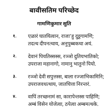
बावीसतिम परिच्छेद
गामणिकुमार सुति
.
एळारं घातयित्वान, राजा’हु दुट्ठगामणि;
१
तदत्थ दीपनत्थाय, अनुपुब्बकथा अयं.
.
देवानं पियतिस्सस्स, रञ्ञो दुतियभातिको;
२
उपराजा महानागो, नामानु भातुनो पियो.
.
रञ्ञो देवी सपुत्तस्स, बाला रज्जाभिकामिनि;
३
उपराजवधत्थाय, जातचित्ता निरन्तरं.
.
वापिं तरच्छनामं सा, कारापेन्तस्स पाहिणि;
४
अम्बं विसेन योजेत्वा, ठपेत्वा अम्बमत्थके.