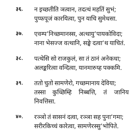
.
न
इच्छतीति ञत्वान, तदत्थं महतिं सुभं;
३६
पुप्फपूजं कारयित्वा, पुन याचि सुमेधसा.
.
एवम्प’निच्छमानस्स, अत्थायु’पायकोविदा;
३७
नाना भेसज्ज वत्थानि, सङ्घे दत्वा’थ याचितं.
.
पत्थेसि सो राजकुलं, सा तं ठानं अनेकधा;
३८
अलङ्करित्वा वन्दित्वा, यानमारुय्ह पक्कमि.
.
ततो चुतो सामणेरो, गच्छमानाय देविया;
३९
तस्सा कुच्छिम्हि निब्बत्ति, तं जानिय
निवत्तिसा.
.
रञ्ञो तं सासनं दत्वा, रञ्ञा सह पुना’गमा;
४०
सरीरकिच्चं कारेत्वा, सामणेरस्सु’भोपिते.