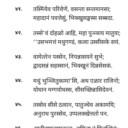
.
तस्मिंयेव परिवेणे, वसन्ता सन्तमानसा;
४१
महादानं पवत्तेसुं, भिक्खुसङ्घस्स सब्बदा.
.
तस्से’वं दोहळो आहि, महा पुञ्ञाय मातुया;
४२
‘‘उसभमत्तं मधुगण्डं, कत्वा उस्सीसके सयं.
.
वामेतरेन पस्सेन, निपन्नासयने सुभे;
४३
द्वादसन्नं सहस्सानं, भिक्खूनं दिन्नसेसकं.
.
मधुं भुञ्जितुकामा’सि, अथ एळार राजिनो;
४४
योधान मग्गयोधस्स, सीसच्छिन्नासिदेवनं.
.
तस्सेव सीसे ठत्वान, पातुञ्चेव अकामयि;
४५
अनुराध पुरस्सेव, उप्पलक्खेत्ततो पन.