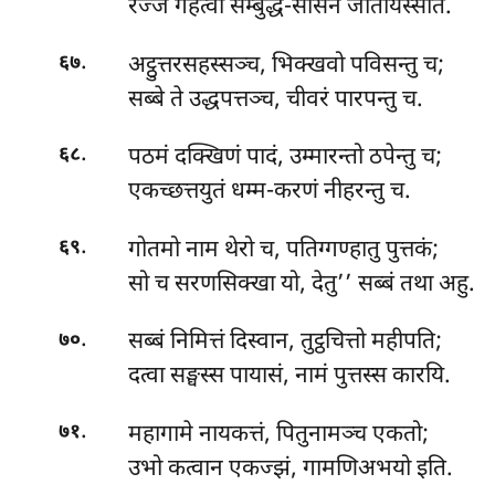
रज्जं गहेत्वा सम्बुद्ध-सासनं जोतयिस्सति.
.
अट्ठुत्तरसहस्सञ्च, भिक्खवो पविसन्तु च;
६७
सब्बे ते उद्धपत्तञ्च, चीवरं पारपन्तु च.
.
पठमं दक्खिणं पादं, उम्मारन्तो ठपेन्तु च;
६८
एकच्छत्तयुतं धम्म-करणं नीहरन्तु च.
.
गोतमो नाम थेरो च, पतिग्गण्हातु पुत्तकं;
६९
सो च सरणसिक्खा यो, देतु’’ सब्बं तथा अहु.
.
सब्बं निमित्तं दिस्वान, तुट्ठचित्तो महीपति;
७०
दत्वा सङ्घस्स पायासं, नामं पुत्तस्स कारयि.
.
महागामे नायकत्तं, पितुनामञ्च एकतो;
७१
उभो कत्वान एकज्झं, गामणिअभयो इति.