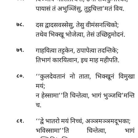
पायासं तं अभुञ्जिंसु, तुट्ठचित्ता’मतं विय.
.
दस द्वादसवस्सेसु, तेसु वीमंसनत्थिको;
७८
तथेव भिक्खू भोजेत्वा, तेसं उच्छिट्ठमोदनं.
.
गाहयित्वा
तट्टकेन, ठपापेत्वा तदन्तिके;
७९
तिभागं कारयित्वान, इध माह महीपति.
.
‘‘कुलदेवतानं नो ताता, भिक्खूनं विमुखा
८०
मयं;
न हेस्सामा’’ति चिन्तेत्वा, भागं भुञ्जथि’मन्ति
च.
.
‘‘द्वे भातरो मयं निच्चं, अञ्ञमञ्ञमदूभका;
८१
भविस्सामा’’ति चिन्तेत्वा, भागं