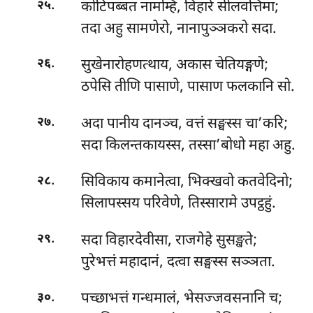
.
कोटिपब्बत नामम्हि, विहारे सीलवत्तिमा;
२५
तदा अहु सामणेरो, नानापुञ्ञकरो सदा.
.
सुखेनारोहणत्थाय, अकास चेतियङ्गणे;
२६
ठपेसि तीणि पासाणे, पासाण फलकानि सो.
.
अदा पानीय दानञ्च, वत्तं सङ्घस्स चा’करि;
२७
सदा किलन्तकायस्स, तस्सा’बोधो महा अहु.
.
सिविकाय कमानेत्वा, भिक्खवो कतवेदिनो;
२८
सिलापस्सय परिवेणे, तिस्सारामे उपट्ठहुं.
.
सदा विहारदेवीसा, राजगेहे सुसङ्खते;
२९
पुरेभत्तं महादानं, दत्वा सङ्घस्स सञ्ञता.
.
पच्छाभत्तं गन्धमालं, भेसज्जवसनानि च;
३०