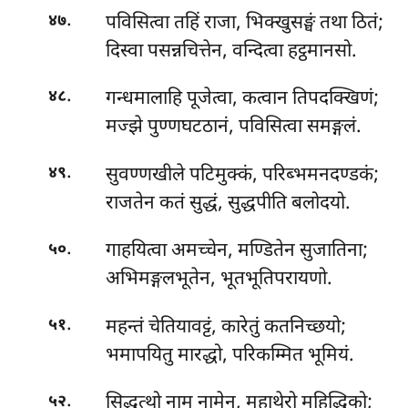
.
पविसित्वा तहिं राजा, भिक्खुसङ्घं तथा ठितं;
४७
दिस्वा पसन्नचित्तेन, वन्दित्वा हट्ठमानसो.
.
गन्धमालाहि पूजेत्वा, कत्वान तिपदक्खिणं;
४८
मज्झे पुण्णघटठानं, पविसित्वा समङ्गलं.
.
सुवण्णखीले
पटिमुक्कं, परिब्भमनदण्डकं;
४९
राजतेन कतं सुद्धं, सुद्धपीति बलोदयो.
.
गाहयित्वा अमच्चेन, मण्डितेन सुजातिना;
५०
अभिमङ्गलभूतेन, भूतभूतिपरायणो.
.
महन्तं चेतियावट्टं, कारेतुं कतनिच्छयो;
५१
भमापयितु मारद्धो, परिकम्मित भूमियं.
.
सिद्धत्थो नाम नामेन, महाथेरो महिद्धिको;
५२