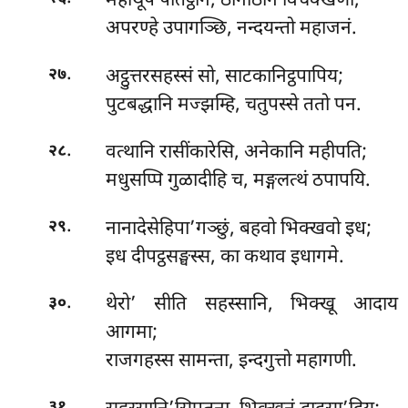
महाथूप पतिट्ठानं, ठानाठान विचक्खणो;
अपरण्हे उपागञ्छि, नन्दयन्तो महाजनं.
.
अट्ठुत्तरसहस्सं सो, साटकानिट्ठपापिय;
२७
पुटबद्धानि मज्झम्हि, चतुपस्से ततो पन.
.
वत्थानि रासींकारेसि, अनेकानि महीपति;
२८
मधुसप्पि गुळादीहि च, मङ्गलत्थं ठपापयि.
.
नानादेसेहिपा’गञ्छुं, बहवो भिक्खवो इध;
२९
इध दीपट्ठसङ्घस्स, का कथाव इधागमे.
.
थेरो’ सीति सहस्सानि, भिक्खू आदाय
३०
आगमा;
राजगहस्स सामन्ता, इन्दगुत्तो महागणी.
.
३१