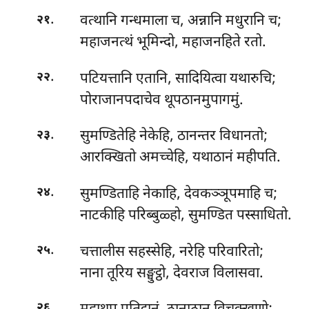
.
वत्थानि
गन्धमाला च, अन्नानि मधुरानि च;
२१
महाजनत्थं भूमिन्दो, महाजनहिते रतो.
.
पटियत्तानि एतानि, सादियित्वा यथारुचि;
२२
पोराजानपदाचेव थूपठानमुपागमुं.
.
सुमण्डितेहि नेकेहि, ठानन्तर विधानतो;
२३
आरक्खितो अमच्चेहि, यथाठानं महीपति.
.
सुमण्डिताहि नेकाहि, देवकञ्ञूपमाहि च;
२४
नाटकीहि परिब्बुळ्हो, सुमण्डित पस्साधितो.
.
चत्तालीस सहस्सेहि, नरेहि परिवारितो;
२५
नाना तूरिय सङ्घुट्ठो, देवराज विलासवा.
.
२६