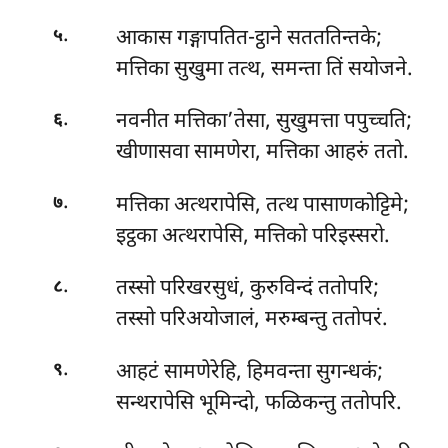
.
आकास गङ्गापतित-ट्ठाने सतततिन्तके;
५
मत्तिका सुखुमा तत्थ, समन्ता तिं सयोजने.
.
नवनीत मत्तिका’तेसा, सुखुमत्ता पपुच्चति;
६
खीणासवा सामणेरा, मत्तिका आहरुं ततो.
.
मत्तिका अत्थरापेसि, तत्थ पासाणकोट्टिमे;
७
इट्ठका अत्थरापेसि, मत्तिको परिइस्सरो.
.
तस्सो
परिखरसुधं, कुरुविन्दं ततोपरि;
८
तस्सो परिअयोजालं, मरुम्बन्तु ततोपरं.
.
आहटं सामणेरेहि, हिमवन्ता सुगन्धकं;
९
सन्थरापेसि भूमिन्दो, फळिकन्तु ततोपरि.