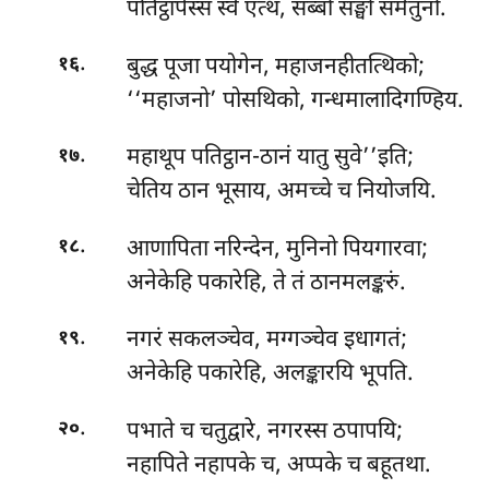
पतिट्ठापेस्सं स्वे एत्थ, सब्बो सङ्घो समेतुनो.
.
बुद्ध पूजा पयोगेन, महाजनहीतत्थिको;
१६
‘‘महाजनो’ पोसथिको, गन्धमालादिगण्हिय.
.
महाथूप पतिट्ठान-ठानं यातु सुवे’’इति;
१७
चेतिय ठान भूसाय, अमच्चे च नियोजयि.
.
आणापिता नरिन्देन, मुनिनो पियगारवा;
१८
अनेकेहि पकारेहि, ते तं ठानमलङ्करुं.
.
नगरं सकलञ्चेव, मग्गञ्चेव इधागतं;
१९
अनेकेहि पकारेहि, अलङ्कारयि भूपति.
.
पभाते च चतुद्वारे, नगरस्स ठपापयि;
२०
नहापिते नहापके च, अप्पके च बहूतथा.