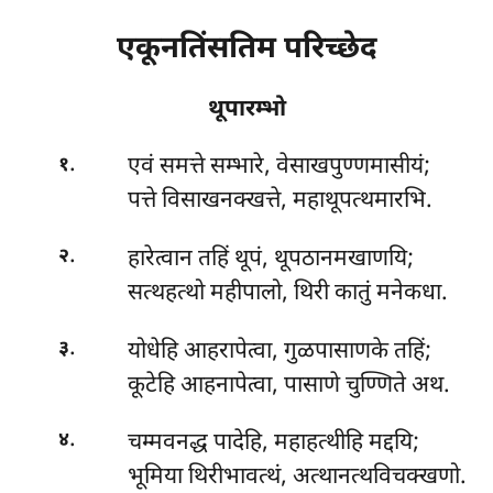
एकूनतिंसतिम परिच्छेद
थूपारम्भो
.
एवं समत्ते सम्भारे, वेसाखपुण्णमासीयं;
१
पत्ते विसाखनक्खत्ते, महाथूपत्थमारभि.
.
हारेत्वान तहिं थूपं, थूपठानमखाणयि;
२
सत्थहत्थो महीपालो, थिरी कातुं मनेकधा.
.
योधेहि आहरापेत्वा, गुळपासाणके तहिं;
३
कूटेहि आहनापेत्वा, पासाणे चुण्णिते अथ.
.
चम्मवनद्ध पादेहि, महाहत्थीहि मद्दयि;
४
भूमिया थिरीभावत्थं, अत्थानत्थविचक्खणो.