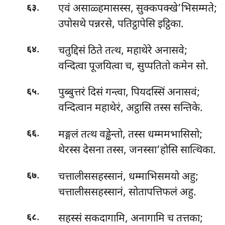
.
एवं
असाळ्हमासस्स, सुक्कपक्खे’भिसम्मते;
६३
उपोसथे पन्नरसे, पतिट्ठापेसि इट्ठिका.
.
चतुद्दिसं ठिते तत्थ, महाथेरे अनासवे;
६४
वन्दित्वा पूजयित्वा च, सुप्पतितो कमेन सो.
.
पुब्बुत्तरं दिसं गन्त्वा, पियदस्सिं अनासवं;
६५
वन्दित्वान महाथेरं, अट्ठासि तस्स सन्तिके.
.
मङ्गलं तत्थ वड्ढेन्तो, तस्स धम्ममभासिसो;
६६
थेरस्स देसना तस्स, जनस्सा’होसि सात्थिका.
.
चत्तालीससहस्सानं, धम्माभिसमयो अहु;
६७
चत्तालीससहस्सानं, सोतापत्तिफलं अहु.
.
सहस्सं सकदागामि, अनागामि च तत्तका;
६८