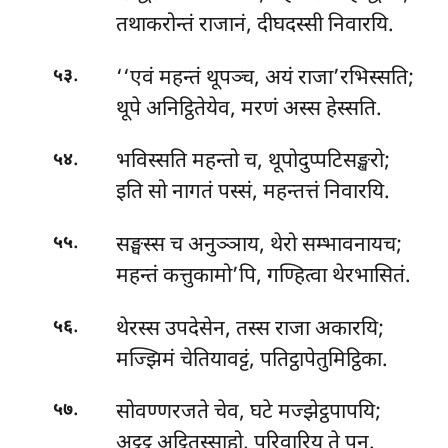
तथाकरोन्तं राजानं, दीघदस्सी निवारयि.
.
‘‘एवं महन्तं थूपञ्च, अयं राजा’रभिस्सति;
५३
थूपे अनिट्ठितेयेव, मरणं अस्स हेस्सति.
.
भविस्सति महन्तो च, थूपोदुप्पटिसङ्खरो;
५४
इति सो नागतं पस्सं, महन्तत्तं निवारयि.
.
सङ्घस्स च अनुञ्ञाय, थेरो सम्भावनायच;
५५
महन्तं कत्तुकामो’पि, गण्हित्वा थेरभासितं.
.
थेरस्स उपदेसेन, तस्स राजा अकारयि;
५६
मज्झिमं चेतियावट्टं, पतिट्ठापेतुमिट्ठिका.
.
सोवण्णरजते चेव, घटे मज्झेट्ठपापयि;
५७
अट्ठट्ठ अट्ठितुस्साहो, परिवारिय ते पन.