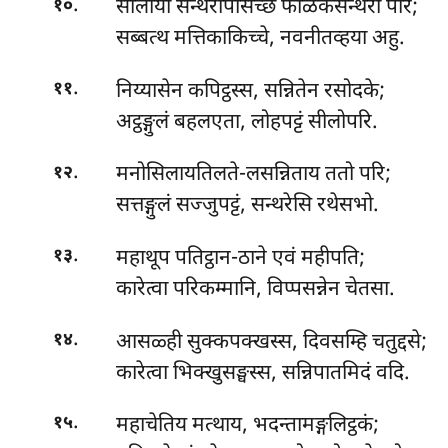
.
सीलायो सन्थरापेसिच्छ फळिकसन्थरो परि;
१०
सब्बत्थ मत्तिकाकिच्चे, नवनीतव्हया अहु.
.
निय्यासेन कपिट्ठस्स, सन्नितेन रसोदके;
११
अट्ठङ्गुलं बहलएता, लोहपट्टं सीलोपरि.
.
मनोसिलायतिलते-लसन्निताय ततो परि;
१२
सत्तङ्गुलं सज्जुपट्टं, सन्थरेसि रथेसभो.
.
महाथूप पतिट्ठान-ठाने एवं महीपति;
१३
कारेत्वा परिकम्मानि, विप्पसन्नेन चेतसा.
.
आसळ्ही सुक्कपक्खस्स, दिवसम्हि चतुद्दसे;
१४
कारेत्वा भिक्खुसङ्घस्स, सन्निपातमिदं वदि.
.
महाचेतिय मत्थाय, भदन्तामङ्गलिट्ठकं;
१५