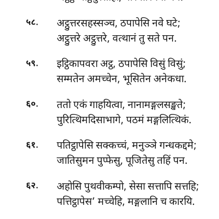
.
अट्ठुत्तरसहस्सञ्च, ठपापेसि नवे घटे;
५८
अट्ठुत्तरे अट्ठुत्तरे, वत्थानं तु सते पन.
.
इट्ठिकापवरा अट्ठ, ठपापेसि विसुं विसुं;
५९
सम्मतेन अमच्चेन, भूसितेन अनेकधा.
.
ततो एकं गाहयित्वा, नानामङ्गलसङ्खते;
६०
पुरित्थिमदिसाभागे, पठमं मङ्गलित्थिकं.
.
पतिट्ठापेसि सक्कच्चं, मनुञ्ञे गन्धकद्दमे;
६१
जातिसुमन पुप्फेसु, पूजितेसु तहिं पन.
.
अहोसि पुथवीकम्पो, सेसा सत्तापि सत्तहि;
६२
पत्तिट्ठापेस’ मच्चेहि, मङ्गलानि च कारयि.