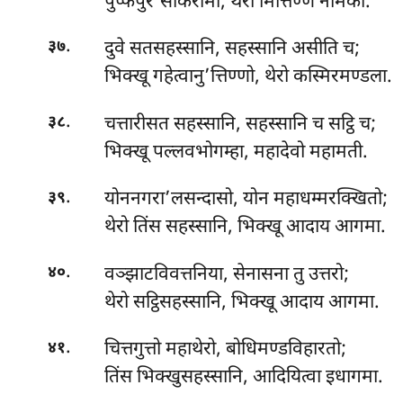
पुप्फपुरे’सोकरामा, थेरो मित्तिण्ण नामको.
.
दुवे सतसहस्सानि, सहस्सानि असीति च;
३७
भिक्खू गहेत्वानु’त्तिण्णो, थेरो कस्मिरमण्डला.
.
चत्तारीसत सहस्सानि, सहस्सानि च सट्ठि च;
३८
भिक्खू पल्लवभोगम्हा, महादेवो महामती.
.
योननगरा’लसन्दासो, योन महाधम्मरक्खितो;
३९
थेरो तिंस सहस्सानि, भिक्खू आदाय आगमा.
.
वञ्झाटविवत्तनिया, सेनासना तु उत्तरो;
४०
थेरो सट्ठिसहस्सानि, भिक्खू आदाय आगमा.
.
चित्तगुत्तो महाथेरो, बोधिमण्डविहारतो;
४१
तिंस भिक्खुसहस्सानि, आदियित्वा इधागमा.