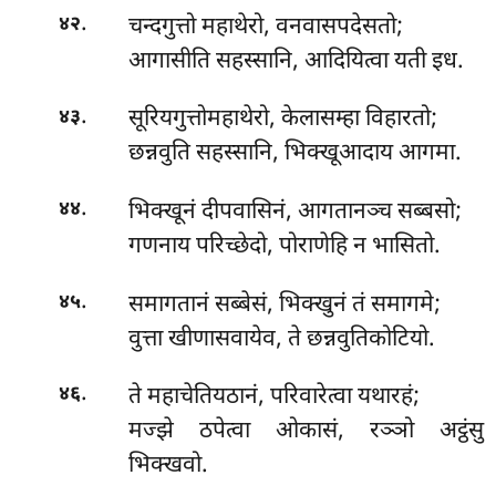
.
चन्दगुत्तो महाथेरो, वनवासपदेसतो;
४२
आगासीति सहस्सानि, आदियित्वा यती इध.
.
सूरियगुत्तोमहाथेरो, केलासम्हा विहारतो;
४३
छन्नवुति सहस्सानि, भिक्खूआदाय आगमा.
.
भिक्खूनं दीपवासिनं, आगतानञ्च सब्बसो;
४४
गणनाय परिच्छेदो, पोराणेहि न भासितो.
.
समागतानं सब्बेसं, भिक्खुनं तं समागमे;
४५
वुत्ता खीणासवायेव, ते छन्नवुतिकोटियो.
.
ते महाचेतियठानं, परिवारेत्वा यथारहं;
४६
मज्झे ठपेत्वा ओकासं, रञ्ञो अट्ठंसु
भिक्खवो.