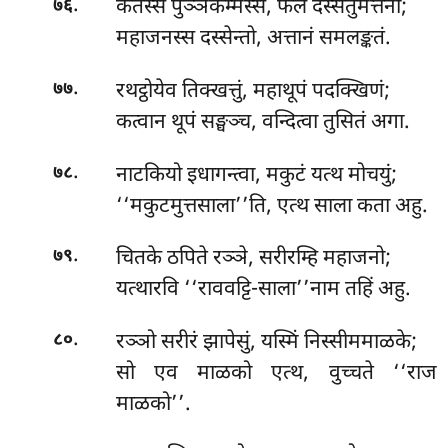
.
कतस्स
पुञ्ञकम्मस्स, फलं दस्सेतुमत्तनो;
७६
महाजनस्स दस्सेन्तो, अत्तानं समलङ्कतं.
.
रथट्ठोयेव तिक्खत्तुं, महाथूपं पदक्खिणं;
७७
कत्वान थूपं सङ्घञ्च, वन्दित्वा तुसितं अगा.
.
नाटकियो इधागन्त्वा, मकुटं यत्थ मोचयुं;
७८
‘‘मकुटमुत्तसाला’’ति, एत्थ साला कता अहु.
.
चितके ठपिते रञ्ञे, सरीरम्हि महाजनो;
७९
यत्थारवि ‘‘राववट्टि-साला’’नाम तहिं अहु.
.
रञ्ञो सरीरं झापेसुं, यस्मिं निस्सीममाळके;
८०
सो एव माळको एत्थ, वुच्चते ‘‘राज
माळको’’.