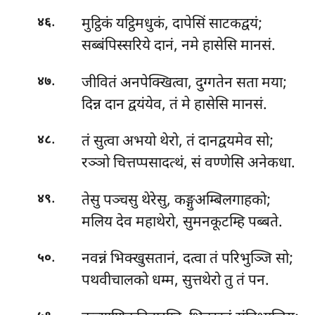
.
मुट्ठिकं यट्ठिमधुकं, दापेसिं साटकद्वयं;
४६
सब्बंपिस्सरिये दानं, नमे हासेसि मानसं.
.
जीवितं अनपेक्खित्वा, दुग्गतेन सता मया;
४७
दिन्न दान द्वयंयेव, तं मे हासेसि मानसं.
.
तं सुत्वा अभयो थेरो, तं दानद्वयमेव सो;
४८
रञ्ञो चित्तप्पसादत्थं, सं वण्णेसि अनेकधा.
.
तेसु पञ्चसु थेरेसु, कङ्गुअम्बिलगाहको;
४९
मलिय देव महाथेरो, सुमनकूटम्हि पब्बते.
.
नवन्नं
भिक्खुसतानं, दत्वा तं परिभुञ्जि सो;
५०
पथवीचालको धम्म, सुत्तथेरो तु तं पन.