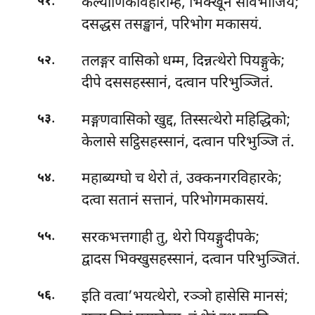
.
कल्याणिकविहारम्हि, भिक्खूनं संविभाजिय;
५१
दसद्धस तसङ्खानं, परिभोग मकासयं.
.
तलङ्गर वासिको धम्म, दिन्नत्थेरो पियङ्गुके;
५२
दीपे दससहस्सानं, दत्वान परिभुञ्जितं.
.
मङ्गणवासिको खुद्द, तिस्सत्थेरो महिद्धिको;
५३
केलासे सट्ठिसहस्सानं, दत्वान परिभुञ्जि तं.
.
महाब्यग्घो च थेरो तं, उक्कनगरविहारके;
५४
दत्वा सतानं सत्तानं, परिभोगमकासयं.
.
सरकभत्तगाही तु, थेरो पियङ्गुदीपके;
५५
द्वादस भिक्खुसहस्सानं, दत्वान परिभुञ्जितं.
.
इति वत्वा’भयत्थेरो, रञ्ञो हासेसि मानसं;
५६