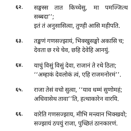
.
सङ्घस्स तात किच्चेसु, मा पमज्जित्थ
६२
सब्बदा’’;
इतं तं अनुसासित्वा, तुण्ही आसि महीपति.
.
तङ्खणं
गणसज्झायं, भिक्खुसङ्घो अकासि च;
६३
देवता छ रथे चेव, छहि देवेहि आनयुं.
.
याचुं विसुं विसुं देवा, राजानं ते रथे ठिता;
६४
‘‘अम्हाकं देवलोकं त्वं, एहि राजमनोरमं’’.
.
राजा तेसं वचो सुत्वा, ‘‘याव धम्मं सुणोमहं;
६५
अधिवासेथ तावा’’ति, हत्थाकारेन वारयि.
.
वारेति गणसज्झाय, मीभि मन्त्वान भिक्खवो;
६६
सज्झायं ठपयुं राजा, पुच्छितं ठानकारणं.