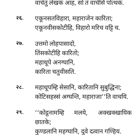
वाचेतुं लेखकं आह, सो तं वाचेसि पोत्थकं.
.
एकूनसतविहारा, महाराजेन कारिता;
२६
एकूनवीसकोटीहि, विहारो मरिच वट्टि च.
.
उत्तमो लोहपासादो,
२७
तिंसकोटीहि कारितो;
महाथूपे अनग्घानि,
कारिता चतुवीसति.
.
महाथूपम्हि सेसानि, कारितानि सुबुद्धिना;
२८
कोटिसहस्सं अग्घन्ति, महाराजा’’ति वाचयि.
.
‘‘कोट्ठनामम्हि मलये, अक्खक्खायिक
२९
छातके;
कुण्डलानि महग्घानि, दुवे दत्वान गण्हिय.