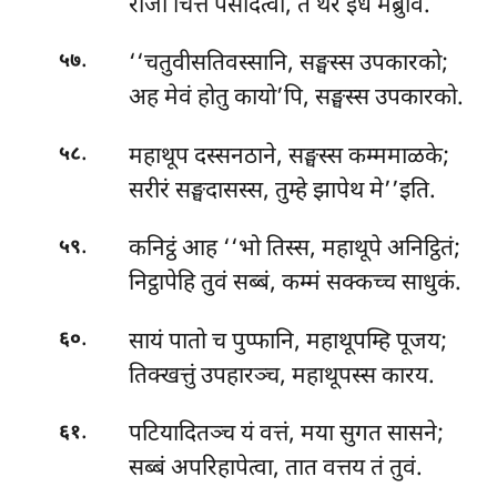
राजा चित्तं पसादेत्वा, तं थेरं इध मब्रुवि.
.
‘‘चतुवीसतिवस्सानि, सङ्घस्स उपकारको;
५७
अह मेवं होतु कायो’पि, सङ्घस्स उपकारको.
.
महाथूप दस्सनठाने, सङ्घस्स कम्ममाळके;
५८
सरीरं सङ्घदासस्स, तुम्हे झापेथ मे’’इति.
.
कनिट्ठं आह ‘‘भो तिस्स, महाथूपे अनिट्ठितं;
५९
निट्ठापेहि तुवं सब्बं, कम्मं सक्कच्च साधुकं.
.
सायं पातो च पुप्फानि, महाथूपम्हि पूजय;
६०
तिक्खत्तुं उपहारञ्च, महाथूपस्स कारय.
.
पटियादितञ्च यं वत्तं, मया सुगत सासने;
६१
सब्बं अपरिहापेत्वा, तात वत्तय तं तुवं.