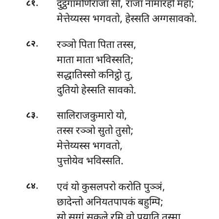
.
दुट्ठगामणिराजा सो, राजा नामारहो महा;
८१
मेत्तेय्यस्स भगवतो, हेस्सति अग्गसावको.
.
रञ्ञो पिता पिता तस्स,
८२
माता माता भविस्सति;
सद्धातिस्सो कनिट्ठो तु,
दुतियो हेस्सति सावको.
.
सालिराजकुमारो यो,
८३
तस्स रञ्ञो सुतो तुसो;
मेत्तेय्यस्स भगवतो,
पुत्तोयेव भविस्सति.
.
एवं यो कुसलपरो करोति पुञ्ञं,
८४
छादेन्तो अनियतपापकं बहुम्पि;
सो सग्गं सकले रमि वो पयाति तस्मा,