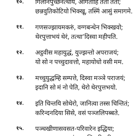
.
गिलानपुच्छनत्थाय, आगताहि ततो ततो;
१०
छन्नवुतिकोटियो भिक्खू, तस्मिं आसुं समागमे.
.
गणसज्झायमकरुं, वग्गबन्धेन भिक्खवो;
११
थेरपुत्ताभयं थेरं, तत्था’दिस्वा महीपति.
.
अट्ठवीस महायुद्धं, युज्झन्तो अपराजयं;
१२
यो सो न पच्चुदावत्तो, महायोधो वसी मम.
.
मच्चुयुद्धम्हि सम्पत्ते, दिस्वा मञ्ञे पराजयं;
१३
इदानि सो मं नो पेति, थेरो थेरपुत्तभयो.
.
इति चिन्तयि सोथेरो, जानित्वा तस्स चिन्तितं;
१४
करिन्दनदिया सिसे, वसं पञ्जलिपब्बते.
.
पञ्चखीणासवसत-परिवारेन इद्धिया;
१५