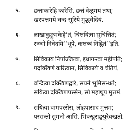
.
छत्ताकारेहि कारेसि, छत्तं वेळुमयं तथा;
५
खरपत्तमये चन्द-सूरिये मुद्धवेदियं.
.
लाखाकुङ्कुमकेहे’तं, चित्तयित्वा सुचित्तितं;
६
रञ्ञो निवेदयि’’थूपे, कत्तब्बं निट्ठितं’’इति.
.
सिविकाय निपज्जित्वा, इधागन्त्वा महीपति;
७
पदक्खिणं करित्वान, सिविकाये’व चेतियं.
.
वन्दित्वा
दक्खिणद्वारे, सयने भूमिसन्थते;
८
सयित्वा दक्खिणपस्सेन, सो महाथूप मुत्तमं.
.
सयित्वा वामपस्सेस, लोहपासाद मुत्तमं;
९
पस्सन्तो सुमनो आसि, भिक्खुसङ्घपुरेक्खतो.