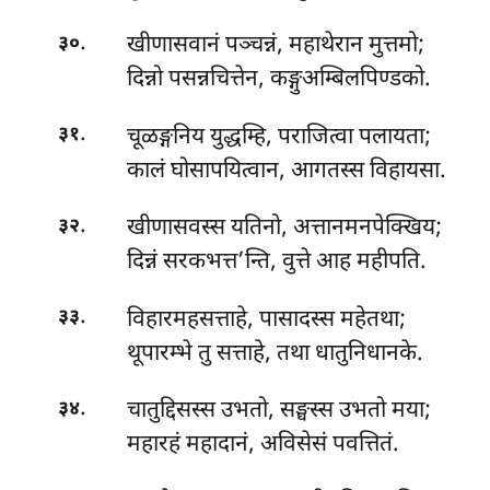
.
खीणासवानं पञ्चन्नं, महाथेरान मुत्तमो;
३०
दिन्नो पसन्नचित्तेन, कङ्गुअम्बिलपिण्डको.
.
चूळङ्गनिय युद्धम्हि, पराजित्वा पलायता;
३१
कालं घोसापयित्वान, आगतस्स विहायसा.
.
खीणासवस्स यतिनो, अत्तानमनपेक्खिय;
३२
दिन्नं सरकभत्त’न्ति, वुत्ते आह महीपति.
.
विहारमहसत्ताहे, पासादस्स महेतथा;
३३
थूपारम्भे तु सत्ताहे, तथा धातुनिधानके.
.
चातुद्दिसस्स उभतो, सङ्घस्स उभतो मया;
३४
महारहं महादानं, अविसेसं पवत्तितं.