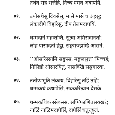
तथेव सह भत्तेहि, निच्च एमव अदापयिं.
.
उपोसथेसु दिवसेसु, मासे मासे च अट्ठसु;
४१
लंकादीपे विहारेसु, दीप तेलमदापयिं.
.
धम्मदानं महन्तन्ति, सुत्वा अमिसदानतो;
४२
लोह पासादतो हेट्ठा, सङ्घमज्झम्हि आसने.
.
‘‘ओसारेस्सामि सङ्घस्स, मङ्गलसुत्त’’मिच्चहं;
४३
निसिन्नो ओसारयितुं, नासक्खिं सङ्घगारवा.
.
ततोप्पभुति लंकाय, विहारेसु तहिं तहिं;
४४
धम्मकथं कथापेसिं, सक्करित्वान देसके.
.
धम्मकथिक स्सेकस्स, सप्पिफाणितसक्खरं;
४५
नाळिं नाळिमदापेसिं, दापेसिं चतुरङ्गुलं.