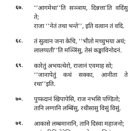
.
‘‘आगमेथा’’ति सञ्ञाय, दिन्नत्ता’ति वदिंसु
६७
ते;
राजा ‘‘नेतं तथा भन्ते’’, इति वत्वान तं वदि.
.
तं सुत्वान जना केचि, ‘‘भीतो मच्चुभया अयं;
६८
लालप्पती’’ति मञ्ञिंसु, तेसं कङ्खाविनोदनं.
.
कारेतुं अभयत्थेरो, राजानं एवमाह सो;
६९
‘‘जानापेतुं कथं सक्का, आनीता ते
रथा’’इति.
.
पुप्फदानं खिपापेसि, राज नभसि पण्डितो;
७०
तानि लग्गानि लम्बिंसु, रथीसासु विसुं विसुं.
.
आकासे लम्बमानानि, तानि दिस्वा महाजनो;
७१