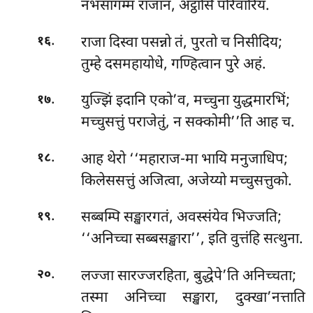
नभसागम्म राजानं, अट्ठासि परिवारिय.
.
राजा दिस्वा पसन्नो तं, पुरतो च निसीदिय;
१६
तुम्हे दसमहायोधे, गण्हित्वान पुरे अहं.
.
युज्झिं इदानि एको’व, मच्चुना युद्धमारभिं;
१७
मच्चुसत्तुं पराजेतुं, न सक्कोमी’’ति आह च.
.
आह थेरो ‘‘महाराज-मा भायि मनुजाधिप;
१८
किलेससत्तुं अजित्वा, अजेय्यो मच्चुसत्तुको.
.
सब्बम्पि सङ्खारगतं, अवस्संयेव भिज्जति;
१९
‘‘अनिच्चा सब्बसङ्खारा’’, इति वुत्तंहि सत्थुना.
.
लज्जा सारज्जरहिता, बुद्धेपे’ति अनिच्चता;
२०
तस्मा अनिच्चा सङ्खारा, दुक्खा’नत्ताति