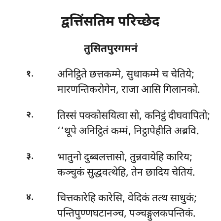
द्वत्तिंसतिम परिच्छेद
तुसितपुरगमनं
.
अनिट्ठिते छत्तकम्मे, सुधाकम्मे च चेतिये;
१
मारणन्तिकरोगेन, राजा आसि गिलानको.
.
तिस्सं पक्कोसयित्वा सो, कनिट्ठं दीघवापितो;
२
‘‘थूपे अनिट्ठितं कम्मं, निट्ठापेहीति अब्रवि.
.
भातुनो दुब्बलत्तासो, तुन्नवायेहि कारिय;
३
कञ्चुकं सुद्धवत्थेहि, तेन छादिय चेतियं.
.
चित्तकारेहि कारेसि, वेदिकं तत्थ साधुकं;
४
पन्तिपुण्णघटानञ्च, पञ्चङ्गुलकपन्तिकं.