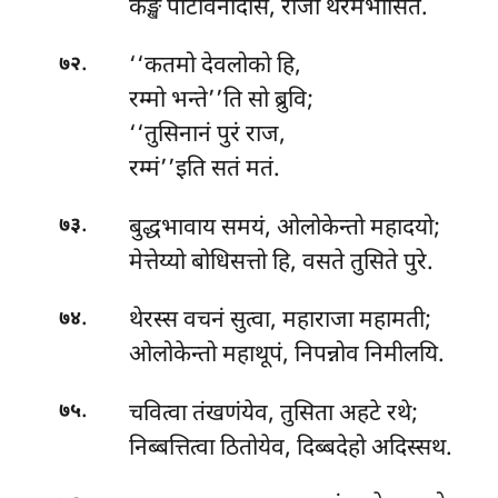
कङ्खं पटिविनोदेसि, राजा थेरमभासितं.
.
‘‘कतमो देवलोको हि,
७२
रम्मो भन्ते’’ति सो ब्रुवि;
‘‘तुसिनानं पुरं राज,
रम्मं’’इति सतं मतं.
.
बुद्धभावाय समयं, ओलोकेन्तो महादयो;
७३
मेत्तेय्यो बोधिसत्तो हि, वसते तुसिते पुरे.
.
थेरस्स वचनं सुत्वा, महाराजा महामती;
७४
ओलोकेन्तो महाथूपं, निपन्नोव निमीलयि.
.
चवित्वा तंखणंयेव, तुसिता अहटे रथे;
७५
निब्बत्तित्वा ठितोयेव, दिब्बदेहो अदिस्सथ.