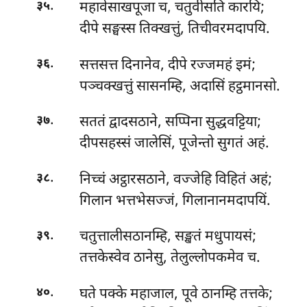
.
महावेसाखपूजा च, चतुवीसति कारयि;
३५
दीपे सङ्घस्स तिक्खत्तुं, तिचीवरमदापयि.
.
सत्तसत्त
दिनानेव, दीपे रज्जमहं इमं;
३६
पञ्चक्खत्तुं सासनम्हि, अदासिं हट्ठमानसो.
.
सततं द्वादसठाने, सप्पिना सुद्धवट्टिया;
३७
दीपसहस्सं जालेसिं, पूजेन्तो सुगतं अहं.
.
निच्चं अट्ठारसठाने, वज्जेहि विहितं अहं;
३८
गिलान भत्तभेसज्जं, गिलानानमदापयिं.
.
चतुत्तालीसठानम्हि, सङ्खतं मधुपायसं;
३९
तत्तकेस्वेव ठानेसु, तेलुल्लोपकमेव च.
.
घते पक्के महाजाल, पूवे ठानम्हि तत्तके;
४०