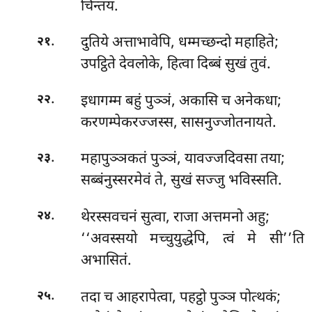
चिन्तय.
.
दुतिये अत्ताभावेपि, धम्मच्छन्दो महाहिते;
२१
उपट्ठिते देवलोके, हित्वा दिब्बं सुखं तुवं.
.
इधागम्म बहुं पुञ्ञं, अकासि च अनेकधा;
२२
करणम्पेकरज्जस्स, सासनुज्जोतनायते.
.
महापुञ्ञकतं
पुञ्ञं, यावज्जदिवसा तया;
२३
सब्बंनुस्सरमेवं ते, सुखं सज्जु भविस्सति.
.
थेरस्सवचनं सुत्वा, राजा अत्तमनो अहु;
२४
‘‘अवस्सयो मच्चुयुद्धेपि, त्वं मे सी’’ति
अभासितं.
.
तदा च आहरापेत्वा, पहट्ठो पुञ्ञ पोत्थकं;
२५