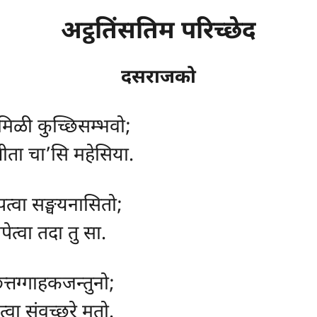
अट्ठतिंसतिम परिच्छेद
दसराजको
िळी कुच्छिसम्भवो;
धीता चा’सि महेसिया.
पत्वा सङ्घयनासितो;
ापेत्वा तदा तु सा.
्तग्गाहकजन्तुनो;
्वा संवच्छरे मतो.