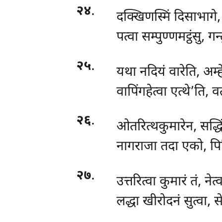
२४
.
दक्खिणस्मिं दिसाभागे,
पत्वा सम्पुण्णमट्ठंसु, 
२५
.
यथा नदियं वारेति, अम्हे
वापिंगहेत्वा एत्थे’ति, व
२६
.
ओतरित्थकुमारेन, सद्धिं
नागराजा तदा एको, पिट्
२७
.
उत्तरित्वा कुमारं तं, ने
लद्धा खीरोदनं सुत्वा, स