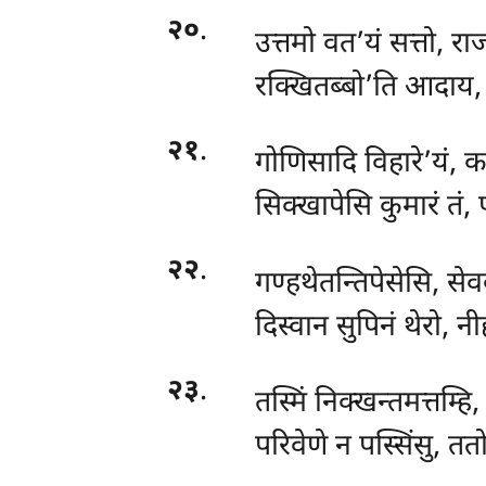
२०
.
उत्तमो वत’यं सत्तो, राज
रक्खितब्बो’ति आदाय, 
२१
.
गोणिसादि विहारे’यं, कत
सिक्खापेसि कुमारं तं,
२२
.
गण्हथेतन्तिपेसेसि, सेवक
दिस्वान सुपिनं थेरो, न
२३
.
तस्मिं निक्खन्तमत्तम्ह
परिवेणे न पस्सिंसु, तत