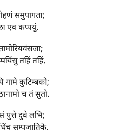
रोहणं समुपागता;
ळा एव कप्पयुं.
ीतामोरियवंसजा;
पयिंसु तहिं तहिं.
ि गामे कुटिम्बको;
ठानामो च तं सुतो.
 पुत्ते दुवे लभि;
धिंच सम्पजातिके.