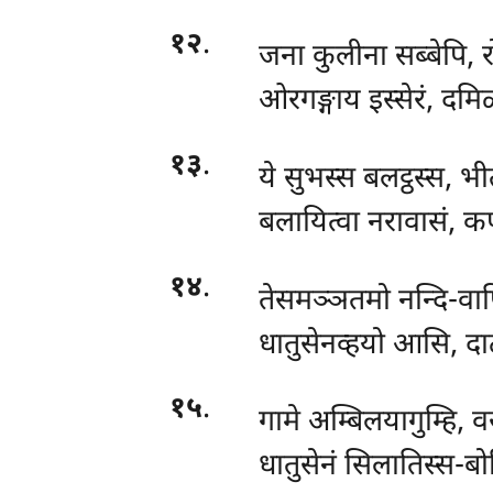
१२
.
जना कुलीना सब्बेपि, 
ओरगङ्गाय इस्सेरं, दमि
१३
.
ये
सुभस्स बलट्ठस्स, भ
बलायित्वा नरावासं, कप्
१४
.
तेसमञ्ञतमो नन्दि-वाप
धातुसेनव्हयो आसि, दा
१५
.
गामे अम्बिलयागुम्हि, वसं
धातुसेनं सिलातिस्स-बो