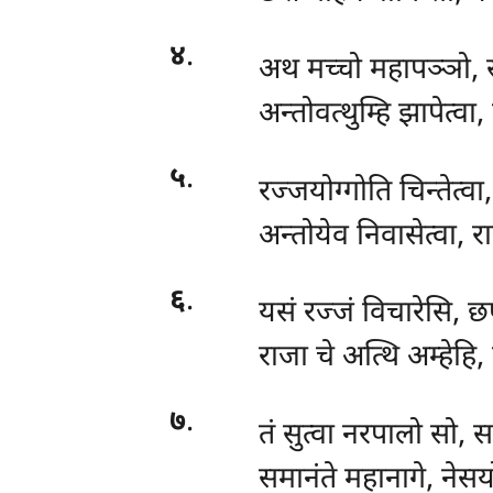
४
.
अथ मच्चो महापञ्ञो, स
अन्तोवत्थुम्हि झापेत्वा
५
.
रज्जयोग्गोति चिन्तेत्वा
अन्तोयेव निवासेत्वा, र
६
.
यसं रज्जं विचारेसि, छ
राजा चे अत्थि अम्हेहि, स
७
.
तं सुत्वा नरपालो सो, स
समानंते महानागे, नेसय