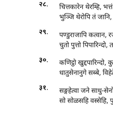
२८
.
चित्तकारेन
थेरम्हि, भत्
भुञ्जि थेरोपि तं जानि, 
२९
.
पण्डुराजापि कत्वान, रज
चुतो पुत्तो पिपारिन्दो
३०
.
कणिट्ठो खुद्दपारिन्दो, क
धातुसेनानुगे सब्बे, वि
३१
.
सङ्गहेत्वा जने साधु-सेन
सो सोळसहि वस्सेहि, 