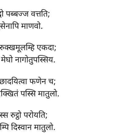
धो पब्बज्ज वत्तति;
ुसेनापि माणवो.
-रुक्खमूलम्हि एकदा;
मेघो नागोतुपस्सिय.
 छादयित्वा फणेन च;
क्खितं पस्सि मातुलो.
्स रुट्ठो परोयति;
तम्पि दिस्वान मातुलो.