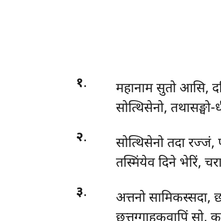
१
.
महानाम
सुतो आसि, दम
सोत्थिसेनो, तथासङ्घो-
२
.
सोत्थिसेनो तदा रज्जं, 
तस्मिंयेव दिने भेरिं, चर
३
.
अत्तनो सामिकस्सदा, छत
छत्तग्गाहकवापिं सो, कत