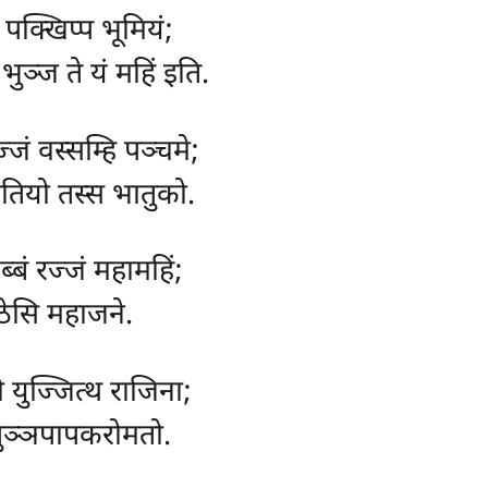
तं पक्खिप्प भूमियं;
भुञ्ज ते यं महिं इति.
्जं वस्सम्हि पञ्चमे;
, ततियो तस्स भातुको.
ुब्बं रज्जं महामहिं;
हेठेसि महाजने.
ो युज्जित्थ राजिना;
पुञ्ञपापकरोमतो.