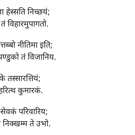
ा हेस्सति निच्छयं;
तं विहारमुपागतो.
्तब्बो नीतिमा इति;
 पण्डुको तं विजानिय.
े तस्सारत्तियं;
ीहरित्थ कुमारकं.
ि, सेवकं परिवारिय;
ो निक्खम्म ते उभो.