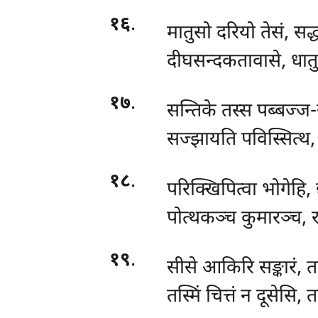
१६
.
मातुसो दरियो तेसं, सद्
दीघसन्दकतावासे, धात
१७
.
सन्तिके तस्स पब्बज्ज
सज्झायति पविस्सित्थ, 
१८
.
परिक्खिपित्वा भोगेहि,
पोत्थकञ्च कुमारञ्च, र
१९
.
सीसे आकिरि सङ्कारं, तस
तस्मिं चित्तं न दूसेसि, 