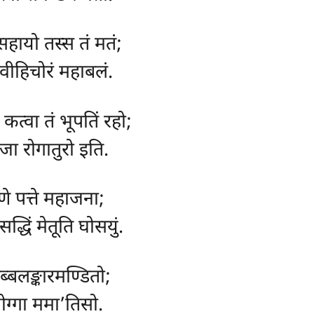
हायो तस्स तं मतं;
, वीहिचोरं महाबलं.
, कत्वा तं भूपतिं रहो;
ाजा रोगातुरो इति.
णे पत्ते महाजना;
द्धिं मेतूति घोसयुं.
ब्बलङ्कारमण्डितो;
ोग्गा ममा’तिसो.