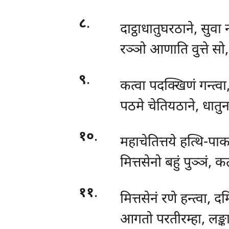
८
.
दाट्ठाधातुघरठाने, सुवा
रञ्ञो आणाति वुत्ते सो,
९
.
कत्वा पदक्खिणं गन्त्वा
पठमे चेतियठाने, धातुन
१०
.
महाचेतित्तये हत्थि-पा
मित्तसेनो बहुं पुञ्ञं, क
११
.
मित्तसेनं रणे हन्त्वा, 
आगतो परतीरम्हा, लङ्