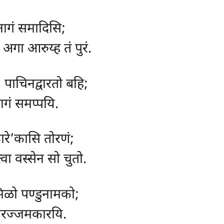
 नागं समादिसि;
 अगा आरुय्ह तं पुरं.
, पाचिनद्वारतो बहि;
ागं समप्पयि.
कारे’कासि तोरणं;
त्वा वस्सेन सो चुतो.
दमिळो पण्डुनामको;
कारज्जमकारयि.