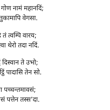
 गोण नामं महानदिं;
गन्तुकामापि वेगसा.
 तं त्वम्पि वारय;
त्वा थेरो तदा नदिं.
 दिस्वान ते उभो;
ठिं पादासि तेन सो.
त्वा पच्चन्तमावसं;
ेसं पत्तेन तस्स’दा.