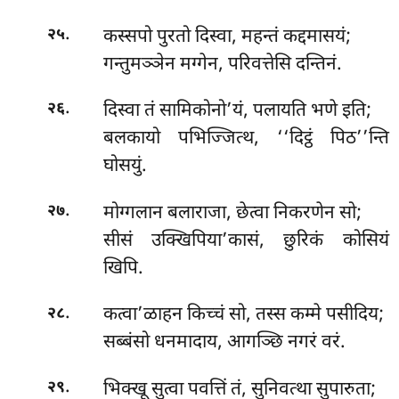
.
कस्सपो पुरतो दिस्वा, महन्तं कद्दमासयं;
२५
गन्तुमञ्ञेन मग्गेन, परिवत्तेसि दन्तिनं.
.
दिस्वा तं सामिकोनो’यं, पलायति भणे इति;
२६
बलकायो पभिज्जित्थ, ‘‘दिट्ठं पिठ’’न्ति
घोसयुं.
.
मोग्गलान बलाराजा, छेत्वा निकरणेन सो;
२७
सीसं उक्खिपिया’कासं, छुरिकं कोसियं
खिपि.
.
कत्वा’ळाहन किच्चं सो, तस्स कम्मे पसीदिय;
२८
सब्बंसो धनमादाय, आगञ्छि नगरं वरं.
.
भिक्खू सुत्वा पवत्तिं तं, सुनिवत्था सुपारुता;
२९