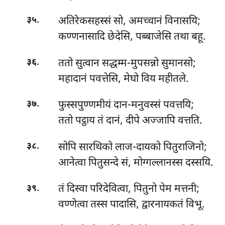
.
अतिरेकसहस्सं सो, अमच्चानं विनासयि;
३५
कण्णनासादि छेदेसि, पब्बाजेसि तथा बहू.
.
ततो सुत्वान सद्धम्म-मुपसन्नो सुमानसो;
३६
महादानं पवत्तेसि, मेघो विय महीतले.
.
फुस्सपुण्णमीयं दान-मनुवस्सं पवत्तयि;
३७
ततो पट्ठाय तं दानं, दीपे अज्जापि वत्तति.
.
सोपि सारथिको लाज-दायको पितुराजिनो;
३८
आनेत्वा पितुसन्दे सं, मोग्गल्लानस्स दस्सयि.
.
तं
दिस्वा परिदेवित्वा, पितुनो पेम मत्तनी;
३९
वण्णेत्वा तस्स पादासि, द्वारनायकतं विभू.