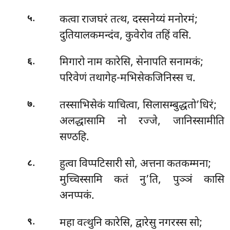
.
कत्वा राजघरं तत्थ, दस्सनेय्यं मनोरमं;
५
दुतियालकमन्दंव, कुवेरोव तहिं वसि.
.
मिगारो नाम कारेसि, सेनापति सनामकं;
६
परिवेणं तथागेह-मभिसेकजिनिस्स च.
.
तस्साभिसेकं याचित्वा, सिलासम्बुद्धतो’धिरं;
७
अलद्धासामि नो रज्जे, जानिस्सामीति
सण्ठहि.
.
हुत्वा विप्पटिसारी सो, अत्तना कतकम्मना;
८
मुच्चिस्सामि कतं नु’ति, पुञ्ञं कासि
अनप्पकं.
.
महा
वत्थुनि कारेसि, द्वारेसु नगरस्स सो;
९