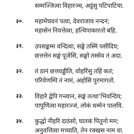
सम्मज्जित्वा विहारञ्च, अट्ठंसु पटिपाटिया.
.
महामेघवनं पत्वा, देवराजाव नन्दनं;
३०
महासेन निवत्तेत्वा, हत्थिपाकारतो बहि.
.
उपसङ्कम्म वन्दित्वा, सङ्घे तस्मिं पसीदिय;
३१
छत्तत्तेन सङ्घं पूजेसि, सङ्घो तस्सेव तं अदा.
.
तं ठानं छत्तवड्ढीति, वोहरिंसु तहिं कतं;
३२
परिवेणम्पि तं नामं, अहोसि पुरमागतो.
.
विहारे द्वेपि गन्त्वान, सङ्घं तत्था’भिवन्दिय;
३३
पापुणित्वा महारज्जं, लोकं धम्मेन पालयि.
.
कुद्धो नीहरि दाठंसो, घातकं पितुनो मम;
३४
अनुवत्तित्वा मच्चाति, तेन रक्खस नाम वा.