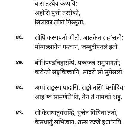
वासं तत्थेव कप्पयि;
अहोसि पुत्तो तस्सेको,
सिलाका लोति पिस्सुतो.
.
सोपि कस्सपतो भीतो, ञातकेन सह’त्तनो;
४६
मोग्गल्लानेन गन्त्वान, जम्बुदीपतलं इतो.
.
बोधिपण्डविहारम्पि, पब्बज्जं समुपागतो;
४७
करोन्तो सङ्घकिच्चानि, सादरो सो सुपेसलो.
.
अम्मं सङ्घस्स पादासि, सङ्घो तस्मिं पसीदिय;
४८
आह’म्ब सामणेरो’ति, तेन तं नामको अहु.
.
सो केसधातुवंसम्हि, वुत्तेन विधिना ततो;
४९
केसधातुं लभित्वान, तस्स रज्जे इधा’नयि.