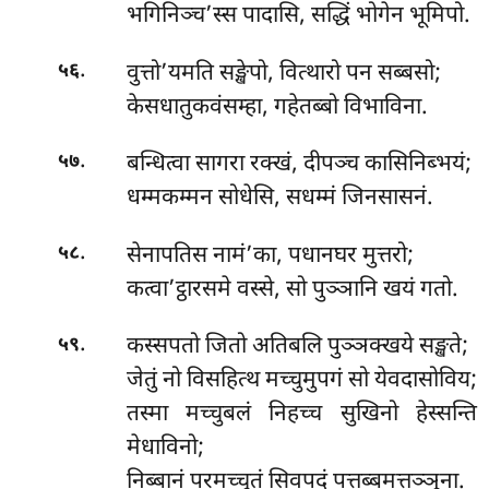
भगिनिञ्च’स्स पादासि, सद्धिं भोगेन भूमिपो.
.
वुत्तो’यमति सङ्खेपो, वित्थारो पन सब्बसो;
५६
केसधातुकवंसम्हा, गहेतब्बो विभाविना.
.
बन्धित्वा सागरा रक्खं, दीपञ्च कासिनिब्भयं;
५७
धम्मकम्मन सोधेसि, सधम्मं जिनसासनं.
.
सेनापतिस नामं’का, पधानघर मुत्तरो;
५८
कत्वा’ट्ठारसमे वस्से, सो पुञ्ञानि खयं गतो.
.
कस्सपतो जितो अतिबलि पुञ्ञक्खये सङ्खते;
५९
जेतुं नो विसहित्थ मच्चुमुपगं सो येवदासोविय;
तस्मा मच्चुबलं निहच्च सुखिनो हेस्सन्ति
मेधाविनो;
निब्बानं परमच्चुतं सिवपदं पत्तब्बमत्तञ्ञुना.