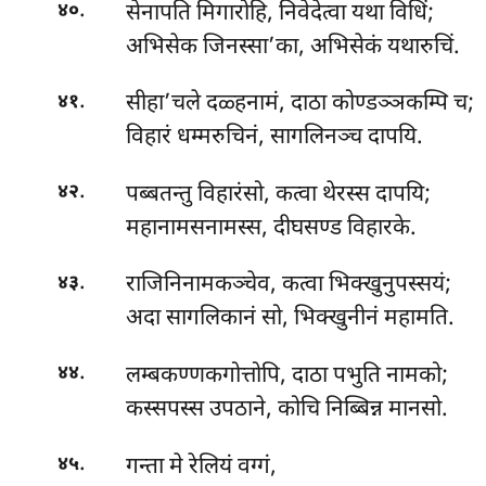
.
सेनापति मिगारोहि, निवेदेत्वा यथा विधिं;
४०
अभिसेक जिनस्सा’का, अभिसेकं यथारुचिं.
.
सीहा’चले दळ्हनामं, दाठा कोण्डञ्ञकम्पि च;
४१
विहारं धम्मरुचिनं, सागलिनञ्च दापयि.
.
पब्बतन्तु विहारंसो, कत्वा थेरस्स दापयि;
४२
महानामसनामस्स, दीघसण्ड विहारके.
.
राजिनिनामकञ्चेव, कत्वा भिक्खुनुपस्सयं;
४३
अदा सागलिकानं सो, भिक्खुनीनं महामति.
.
लम्बकण्णकगोत्तोपि, दाठा पभुति नामको;
४४
कस्सपस्स उपठाने, कोचि निब्बिन्न मानसो.
.
गन्ता मे रेलियं वग्गं,
४५