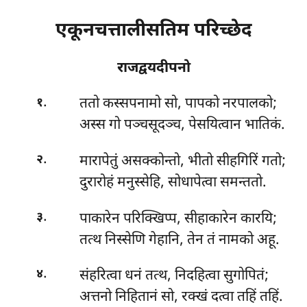
एकूनचत्तालीसतिम परिच्छेद
राजद्वयदीपनो
.
ततो कस्सपनामो सो, पापको नरपालको;
१
अस्स गो पञ्चसूदञ्च, पेसयित्वान भातिकं.
.
मारापेतुं असक्कोन्तो, भीतो सीहगिरिं गतो;
२
दुरारोहं मनुस्सेहि, सोधापेत्वा समन्ततो.
.
पाकारेन परिक्खिप्प, सीहाकारेन कारयि;
३
तत्थ निस्सेणि गेहानि, तेन तं नामको अहू.
.
संहरित्वा धनं तत्थ, निदहित्वा सुगोपितं;
४
अत्तनो निहितानं सो, रक्खं दत्वा तहिं तहिं.