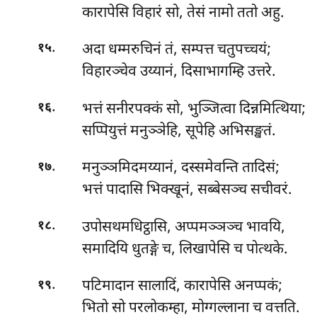
कारापेसि विहारं सो, तेसं नामो ततो अहु.
.
अदा धम्मरुचिनं तं, सम्पत्त चतुपच्चयं;
१५
विहारञ्चेव उय्यानं, दिसाभागम्हि उत्तरे.
.
भत्तं सनीरपक्कं सो, भुञ्जित्वा दिन्नमित्थिया;
१६
सप्पियुत्तं मनुञ्ञेहि, सूपेहि अभिसङ्खतं.
.
मनुञ्ञमिदमय्यानं, दस्समेवन्ति तादिसं;
१७
भत्तं पादासि भिक्खूनं, सब्बेसञ्च सचीवरं.
.
उपोसथमधिट्ठासि, अप्पमञ्ञञ्च भावयि,
१८
समादियि धुतङ्गे च, लिखापेसि च पोत्थके.
.
पटिमादान सालादिं, कारापेसि अनप्पकं;
१९
भितो सो परलोकम्हा, मोग्गल्लाना च वत्तति.