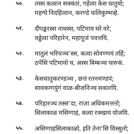
.
तस्स कत्वान सक्कारं, गहेत्वा केस धातुयो;
५०
महग्घे निदहित्वान, करण्डे फलिकुम्भव्हे.
.
दीपङ्करस्स नाथस्स, पटिमाय घरे वरे;
५१
वड्ढेत्वा परिहारेन, महापूजं पवत्तयि.
.
मातुलं भरियञ्च’स्स, कत्वा सोवण्णयं तहिं;
५२
ठपेसि पटिमायो च, अस्स बिम्बञ्च चारुकं.
.
केसधातुकरण्डञ्च
, छत्तं रतनमण्डपं;
५३
सावकग्गयुंगं वाळ-बीजनिञ्च सकारयि.
.
परिहारञ्च तस्स’दा, राजा अधिकमत्तनो;
५४
सिलाकाळ मसिग्गाहं, कत्वा रक्खाय योजयि.
.
असिग्गाहसिलाकाळो, इति तेना’सि विस्सुतो;
५५