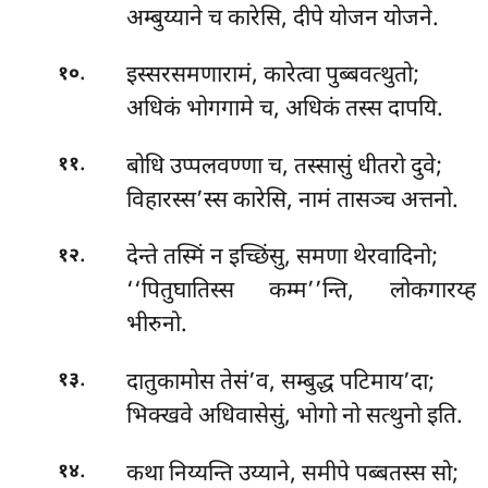
अम्बुय्याने च कारेसि, दीपे योजन योजने.
.
इस्सरसमणारामं, कारेत्वा पुब्बवत्थुतो;
१०
अधिकं भोगगामे च, अधिकं तस्स दापयि.
.
बोधि उप्पलवण्णा च, तस्सासुं धीतरो दुवे;
११
विहारस्स’स्स कारेसि, नामं तासञ्च अत्तनो.
.
देन्ते तस्मिं न इच्छिंसु, समणा थेरवादिनो;
१२
‘‘पितुघातिस्स कम्म’’न्ति, लोकगारय्ह
भीरुनो.
.
दातुकामोस तेसं’व, सम्बुद्ध पटिमाय’दा;
१३
भिक्खवे अधिवासेसुं, भोगो नो सत्थुनो इति.
.
कथा निय्यन्ति उय्याने, समीपे पब्बतस्स सो;
१४