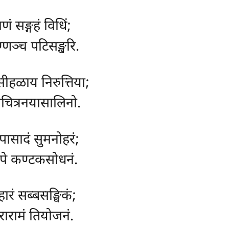
ं सङ्गहं विधिं;
ण्णञ्च पटिसङ्खरि.
सीहळाय निरुत्तिया;
विचित्रनयासालिनो.
पासादं सुमनोहरं;
िपे कण्टकसोधनं.
हारं सब्बसङ्घिकं;
रारामं तियोजनं.