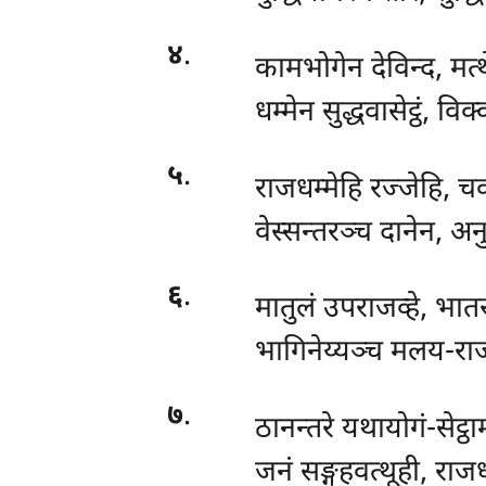
४
.
कामभोगेन देविन्द, मत्थ
धम्मेन सुद्धवासेट्ठं, वि
५
.
राजधम्मेहि रज्जेहि, चक
वेस्सन्तरञ्च दानेन, अनु
६
.
मातुलं उपराजव्हे, भात
भागिनेय्यञ्च मलय-राज
७
.
ठानन्तरे यथायोगं-सेट्ठा
जनं सङ्गहवत्थूही, राजध