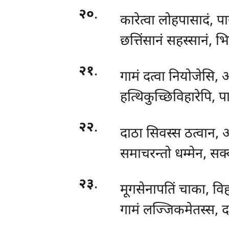
२०
.
कारेत्वा लोहपासादं, 
छत्तिंसानं सहस्सानं, भ
२१
.
गामं दत्वा नियोजेसि, 
हत्थिकुच्छिविहारेपि, प
२२
.
दाठा सिवस्स ठत्वान, 
समाचरन्तो धम्मेन, सक्क
२३
.
मूगसेनापतिं चाका, वि
गामं लज्जिकमेतस्स, 