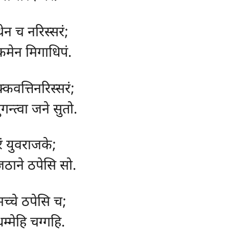
ेन च नरिस्सरं;
क्कमेन मिगाधिपं.
्कवत्तिनरिस्सरं;
गन्त्वा जने सुतो.
रं युवराजके;
ठाने ठपेसि सो.
मच्चे ठपेसि च;
म्मेहि चग्गहि.