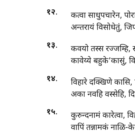
१२
.
कत्वा साधुपचारेन, पोराण
अन्तरायं विसोधेतुं, जि
१३
.
कवयो
तस्स रज्जम्हि, 
कावेय्ये बहुके’कासुं, 
१४
.
विहारे दक्खिणे कासि, 
अका नवहि वस्सेहि, द
१५
.
कुरुन्दनामं कारेत्वा, वि
वापिं तन्नामकं नाळि-के