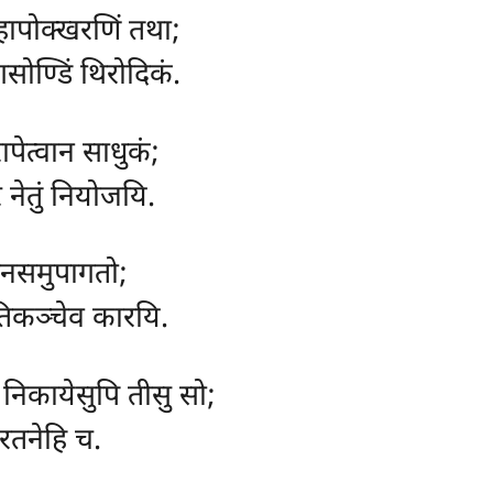
ापोक्खरणिं तथा;
सोण्डिं थिरोदिकं.
पेत्वान साधुकं;
 नेतुं नियोजयि.
ठानसमुपागतो;
कतिकञ्चेव कारयि.
, निकायेसुपि तीसु सो;
घरतनेहि च.