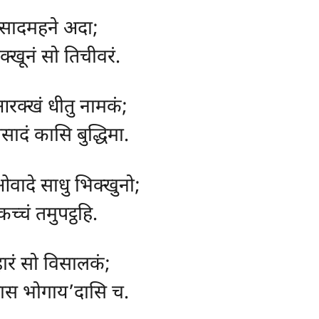
पासादमहने अदा;
िक्खूनं सो तिचीवरं.
आरक्खं धीतु नामकं;
ासादं कासि बुद्धिमा.
ओवादे साधु भिक्खुनो;
च्चं तमुपट्ठहि.
हारं सो विसालकं;
दास भोगाय’दासि च.