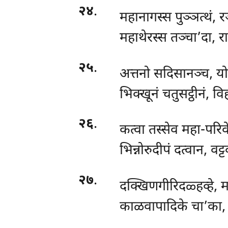
२४
.
महानागस्स पुञ्ञत्थं, 
महाथेरस्स तञ्चा’दा, र
२५
.
अत्तनो सदिसानञ्च, य
भिक्खूनं चतुसट्ठीनं, वि
२६
.
कत्वा तस्सेव महा-परि
भिन्नोरुदीपं दत्वान, वट्
२७
.
दक्खिणगीरिदळ्हव्हे, म
काळवापादिके चा’का, 