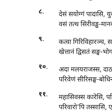
८
.
देसं सयोग्गं पादासि, 
वसं तत्थ सिरीवड्ढ-मान
९
.
कत्वा गिरिविहारञ्च, स
खेत्तानं द्विसतं सङ्घ-
१०
.
अदा मलयराजस्स, दाठा
परिवेणं सीरिसङ्घ-बोध
११
.
महासिवस्स कारेसि, पर
परिवारो’पि तस्सासि, ए