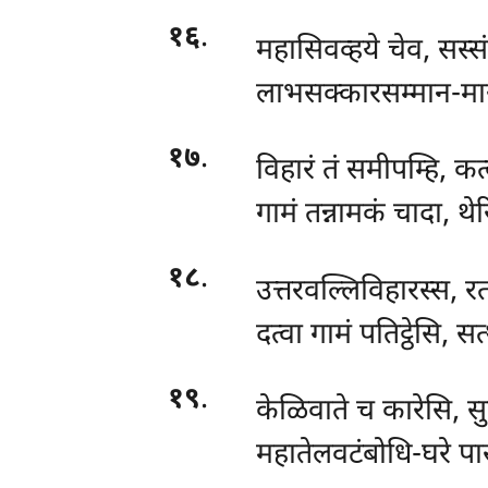
१६
.
महासिवव्हये चेव, सस्स
लाभसक्कारसम्मान-मा
१७
.
विहारं तं समीपम्हि, कत
गामं तन्नामकं चादा, थेर
१८
.
उत्तरवल्लिविहारस्स, र
दत्वा गामं पतिट्ठेसि, सत
१९
.
केळिवाते च कारेसि, सु
महातेलवटंबोधि-घरे पा