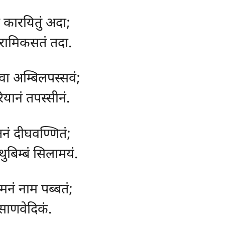
ं कारयितुं अदा;
रामिकसतं तदा.
्वा अम्बिलपस्सवं;
ियानं तपस्सीनं.
तनं दीघवण्णितं;
्थुबिम्बं सिलामयं.
मनं नाम पब्बतं;
साणवेदिकं.