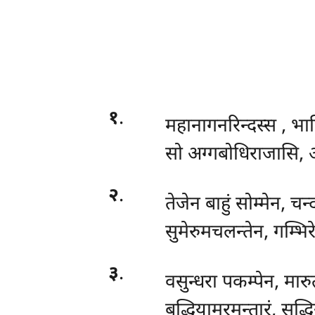
१
.
महानागनरिन्दस्स
, भाग
सो अग्गबोधिराजासि, 
२
.
तेजेन बाहुं सोम्मेन, चन्
सुमेरुमचलन्तेन, गम्भिर
३
.
वसुन्धरा पकम्पेन, मारुत
बुद्धियामरमन्तारं, सुद्ध