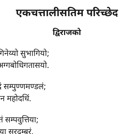
एकचत्तालीसतिम परिच्छेद
द्विराजको
िनेय्यो सुभागियो;
अग्गबोधिगतासयो.
दं सम्पुण्णमण्डलं;
ेन महोदधिं.
ं सम्पवुत्तिया;
िया सरदम्बरं.