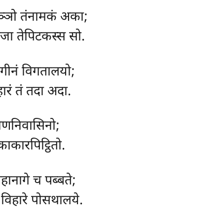
रञ्ञो तंनामकं अका;
ाजा तेपिटकस्स सो.
ोगीनं विगतालयो;
हारं तं तदा अदा.
वेणनिवासिनो;
टकाकारपिट्ठितो.
हानागे च पब्बते;
विहारे पोसथालये.