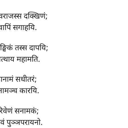
युवराजस्स दक्खिणं;
वापिं सगाहयि.
ङ्घिकं तस्स दापयि;
भोगत्थाय महामति.
नामं सधीतरं;
िनामञ्च कारयि.
िवेणं सनामकं;
वं पुञ्ञपरायनो.