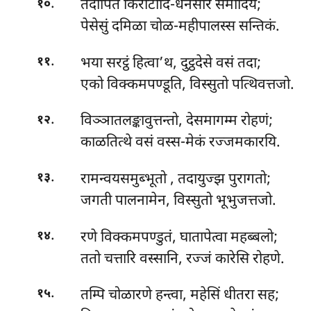
.
तदापिते किरीटादि-धनसारं समादिय;
१०
पेसेसुं दमिळा चोळ-महीपालस्स सन्तिकं.
.
भया सरट्ठं हित्वा’थ, दुट्ठदेसे वसं तदा;
११
एको विक्कमपण्डूति, विस्सुतो पत्थिवत्तजो.
.
विञ्ञातलङ्कावुत्तन्तो, देसमागम्म रोहणं;
१२
काळतित्थे वसं वस्स-मेकं रज्जमकारयि.
.
रामन्वयसमुब्भूतो
, तदायुज्झ पुरागतो;
१३
जगती पालनामेन, विस्सुतो भूभुजत्तजो.
.
रणे विक्कमपण्डुतं, घातापेत्वा महब्बलो;
१४
ततो चत्तारि वस्सानि, रज्जं कारेसि रोहणे.
.
तम्पि चोळारणे हन्त्वा, महेसिं धीतरा सह;
१५