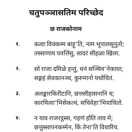
चतुपञ्ञासतिम परिच्छेद
छ राजकोनाम
.
कत्वा
विक्कम्म बाहू’ति, नाम भूपालसूनुतो;
१
तस्साणाय पवत्तिंसु, सादरं सीहळा खिला.
.
सो राजा दमिळे हन्तुं, धनं सञ्चिय’नेकाधा;
२
सङ्गहं सेवकानञ्च, कुरुमानो यथोचितं.
.
अलङ्कारकिरीटानि, छत्तसीहासनानि च;
३
कारयित्वा’भिसेकत्थं, सचिवेहा’भियाचितो.
.
न याव राजरट्ठस्स, गहणं होति ताव मे;
४
छत्तुस्सापनकम्मेन, किं तेना’ति विवारिय.