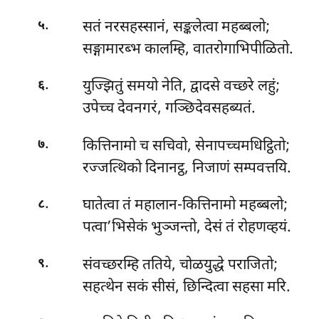
.
सतं नरसहस्सानं, सङ्कलेत्वा महब्बलो;
५
सङ्गामारब्भ कालम्हि, वातरोगाभिपीळितो.
.
युज्झितुं समयो नेति, द्वादसे वच्छरे लहुं;
६
उपेच्च देवनगरं, गञ्छिदेवसहब्यतं.
.
कित्तिनामो च सचिवो, सेनापच्चमधिट्ठितो;
७
रज्जत्थिको दिनानट्ठ, निजाणं सम्पवत्तयि.
.
घातेत्वा तं महालान-कित्तिनामो महब्बलो;
८
पत्वा’भिसेकं भुञ्जन्तो, देसं तं रोहणव्हयं.
.
संवच्छरम्हि ततिये, चोळयुद्धे पराजितो;
९
सहत्थेन सकं सीसं, छिन्दित्वा सहसा मरि.