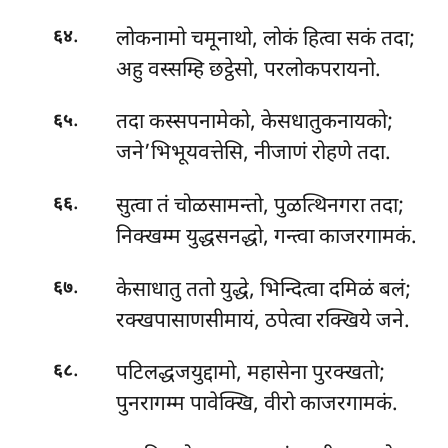
.
लोकनामो चमूनाथो, लोकं हित्वा सकं तदा;
६४
अहु वस्सम्हि छट्ठेसो, परलोकपरायनो.
.
तदा
कस्सपनामेको, केसधातुकनायको;
६५
जने’भिभूयवत्तेसि, नीजाणं रोहणे तदा.
.
सुत्वा तं चोळसामन्तो, पुळत्थिनगरा तदा;
६६
निक्खम्म युद्धसनद्धो, गन्त्वा काजरगामकं.
.
केसाधातु ततो युद्धे, भिन्दित्वा दमिळं बलं;
६७
रक्खपासाणसीमायं, ठपेत्वा रक्खिये जने.
.
पटिलद्धजयुद्दामो, महासेना पुरक्खतो;
६८
पुनरागम्म पावेक्खि, वीरो काजरगामकं.