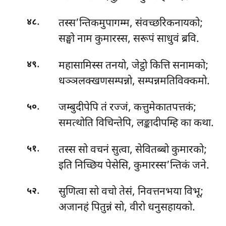
.
तस्स’न्तिकमुपागम्म, संवच्छरिकनायको;
४८
सङ्घो नाम कुमारस्स, सरूपं साधुवं ब्रवि.
.
महासामिस्स तनयो, जेट्ठो कित्ति सनामको;
४९
धञ्ञलक्खणसम्पन्नो, सम्पन्नमतिविक्कमो.
.
जम्बुदीपेपि
तं रज्जं, कत्तुमेकातपत्तकं;
५०
समत्थोति विचिन्तेपि, लङ्कादीपम्हि का कथा.
.
तस्स सो वचनं सुत्वा, सेवितब्बो कुमारको;
५१
इति निच्छिय पेसेसि, कुमारस्स’न्तिकं जने.
.
सुणित्वा सो वचो तेसं, निवत्तनभया विभू;
५२
अजानहं पितुन्नं सो, वीरो धनुसहायको.