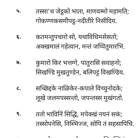
.
तस्सा’थ
जेट्ठको भाता, माणवम्मो महामति;
५
गोकण्णकसमीपट्ठ-नदीतीरे निसीदिय.
.
कतमन्तुपचारो सो, यथाविधिमसेसतो;
६
अक्खमालं गहेत्वान, मन्तं जप्पितुमारभि.
.
कुमारो किर भत्तग्गे, पातुरासि सवाहनो;
७
सिखण्डि मुखतुण्डेन, बलिपट्टं विखण्डिय.
.
सच्छिद्दके नाळिकेर-कपाले विच्चुनोदके;
८
लूखे जलमपस्सन्तो, जपन्तस्स मुखंगतो.
.
ततो भाविनिं सिद्धि, मपेक्खं नयनं सकं;
९
तस्सोपनेसि, निब्भिज्ज, सोपि तं सहसापिचि.