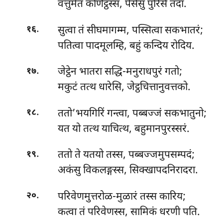
वत्तुमेतं कणिट्ठस्स, पेसेसुं पुरिसे तदा.
.
सुत्वा तं सीघमागम्म, पस्सित्वा सकभातरं;
१६
पतित्वा पादमूलम्हि, बहुं कन्दिय रोदिय.
.
जेट्ठेन भातरा सद्धि-मनुराधपुरं गतो;
१७
मकुटं तत्थ धारेसि, जेट्ठचित्तानुवत्तको.
.
ततो’भयगिरिं गन्त्वा, पब्बज्जं सकभातुनो;
१८
यत यो तत्थ याचित्थ, बहुमानपुरस्सरं.
.
ततो ते यतयो तस्स, पब्बज्जमुपसम्पदं;
१९
अकंसु विकलङ्गस्स, सिक्खापदनिरादरा.
.
परिवेणमुत्तरोळ-मुळारं
तस्स कारिय;
२०
कत्वा तं परिवेणस्स, सामिकं धरणी पति.