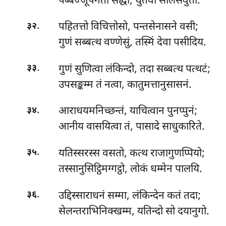
पब्बज्जूपगतो सद्धो, धुतवा सीलसंवुतो.
.
पहितत्तो विचित्तोसो, पन्तसेनासने वसी;
३२
गुणं सब्बत्थ वण्णेसुं, तस्मिं देवा पसीदिय.
.
गुणं सुणित्वा लंकिन्दो, तदा सब्बत्थ पत्थटं;
३३
उपसङ्कम्म तं नत्वा, कातुमत्तानुसासनं.
.
आराधयमनिच्छन्तं, याचित्वान पुनप्पुनं;
३४
आनीय वासयित्वा तं, पासादे साधुकारिते.
.
यतिस्सरस्स
वसतो, कत्थ राजागुणप्पियो;
३५
तस्सानुसिट्ठिमग्गट्ठो, लोकं धम्मेन पालयि.
.
उद्दिस्साराधनं सम्मा, लंकिन्देन कतं तदा;
३६
सेलन्तराभिनिक्खम्म, यतिन्दो सो दयानुगो.