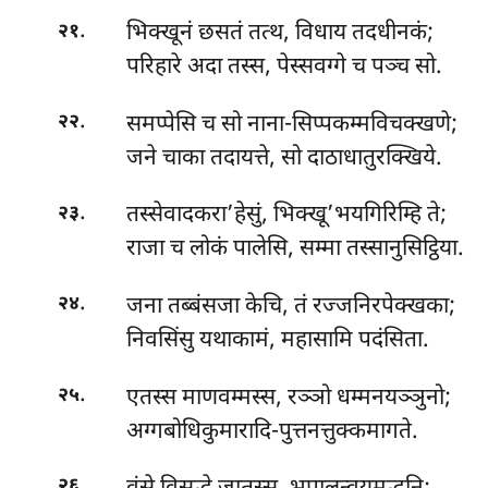
.
भिक्खूनं छसतं तत्थ, विधाय तदधीनकं;
२१
परिहारे अदा तस्स, पेस्सवग्गे च पञ्च सो.
.
समप्पेसि च सो नाना-सिप्पकम्मविचक्खणे;
२२
जने चाका तदायत्ते, सो दाठाधातुरक्खिये.
.
तस्सेवादकरा’हेसुं, भिक्खू’भयगिरिम्हि ते;
२३
राजा च लोकं पालेसि, सम्मा तस्सानुसिट्ठिया.
.
जना तब्बंसजा केचि, तं रज्जनिरपेक्खका;
२४
निवसिंसु यथाकामं, महासामि पदंसिता.
.
एतस्स माणवम्मस्स, रञ्ञो धम्मनयञ्ञुनो;
२५
अग्गबोधिकुमारादि-पुत्तनत्तुक्कमागते.
.
२६