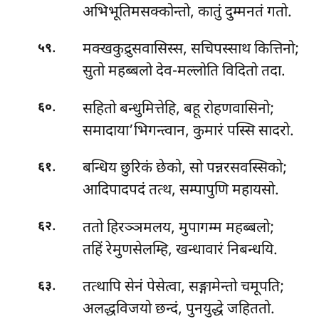
अभिभूतिमसक्कोन्तो, कातुं दुम्मनतं गतो.
.
मक्खकुद्रुसवासिस्स, सचिपस्साथ कित्तिनो;
५९
सुतो महब्बलो देव-मल्लोति विदितो तदा.
.
सहितो बन्धुमित्तेहि, बहू रोहणवासिनो;
६०
समादाया’भिगन्त्वान, कुमारं पस्सि सादरो.
.
बन्धिय छुरिकं छेको, सो पन्नरसवस्सिको;
६१
आदिपादपदं तत्थ, सम्पापुणि महायसो.
.
ततो हिरञ्ञमलय, मुपागम्म महब्बलो;
६२
तहिं रेमुणसेलम्हि, खन्धावारं निबन्धयि.
.
तत्थापि सेनं पेसेत्वा, सङ्गामेन्तो चमूपति;
६३
अलद्धविजयो छन्दं, पुनयुद्धे जहिततो.