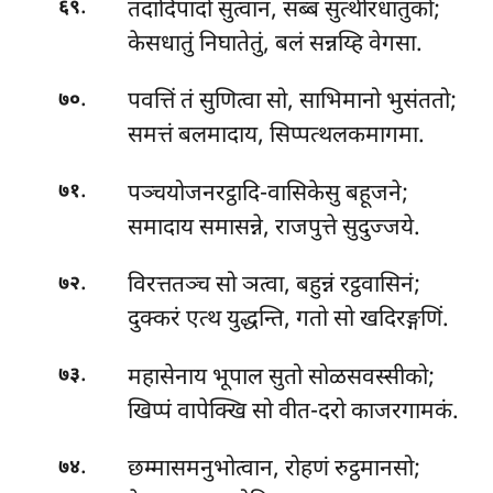
.
तदादिपादो सुत्वान, सब्बं सुत्थीरधातुको;
६९
केसधातुं निघातेतुं, बलं सन्नय्हि वेगसा.
.
पवत्तिं तं सुणित्वा सो, साभिमानो भुसंततो;
७०
समत्तं बलमादाय, सिप्पत्थलकमागमा.
.
पञ्चयोजनरट्ठादि-वासिकेसु बहूजने;
७१
समादाय समासन्ने, राजपुत्ते सुदुज्जये.
.
विरत्ततञ्च सो ञत्वा, बहुन्नं रट्ठवासिनं;
७२
दुक्करं एत्थ युद्धन्ति, गतो सो खदिरङ्गणिं.
.
महासेनाय भूपाल सुतो सोळसवस्सीको;
७३
खिप्पं वापेक्खि सो वीत-दरो काजरगामकं.
.
छम्मासमनुभोत्वान, रोहणं रुट्ठमानसो;
७४