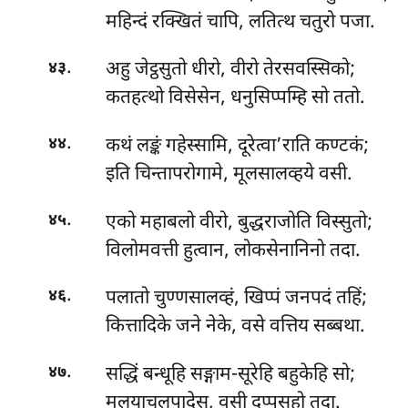
महिन्दं रक्खितं चापि, लतित्थ चतुरो पजा.
.
अहु जेट्ठसुतो धीरो, वीरो तेरसवस्सिको;
४३
कतहत्थो विसेसेन, धनुसिप्पम्हि सो ततो.
.
कथं लङ्कं गहेस्सामि, दूरेत्वा’राति कण्टकं;
४४
इति चिन्तापरोगामे, मूलसालव्हये वसी.
.
एको महाबलो वीरो, बुद्धराजोति विस्सुतो;
४५
विलोमवत्ती हुत्वान, लोकसेनानिनो तदा.
.
पलातो चुण्णसालव्हं, खिप्पं जनपदं तहिं;
४६
कित्तादिके जने नेके, वसे वत्तिय सब्बथा.
.
सद्धिं बन्धूहि सङ्गाम-सूरेहि बहुकेहि सो;
४७
मलयाचलपादेसु, वसी दुप्पसहो तदा.