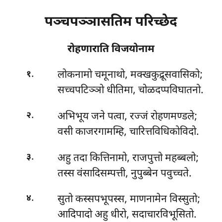
पञ्चपञ्ञासतिम परिच्छेद
रोहणाराति विजयोनाम
.
लोकनामो चमूनाथो, मक्खकुद्रूसवासिको;
१
सच्चपटिञ्ञो धीतिमा, चोळदप्पविघातनो.
.
अभिभूय जने पत्वा, रज्जं रोहणमण्डले;
२
वसी काजरगामम्हि, चारित्तविधिकोविदो.
.
अहु तदा कित्तिनामो, राजपुत्तो महब्बलो;
३
तस्स वंसादिसम्पत्ती, नुपुब्बेन पवुच्चते.
.
सुतो कस्सपभूपस्स, माणनामेन विस्सुतो;
४
आदिपादो अहु धीरो, सदाचारविभूसितो.