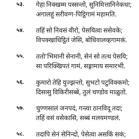
.
गेहा निक्खम्म पस्सन्तो, सुनिमित्तानिनेकधा;
५३
अगालहुं सरीवग्ग-पिट्ठिगामं महामति.
.
तहिं सो निवसं वीरो, पेसयित्वा ससेवके;
५४
विपक्खाधिट्ठितं जेसि, बोधिवालव्हगामकं.
.
ततो’भिमानी सेनानी, सेनं सो तत्थ पेसयि;
५५
सा परिक्खिपतं गामं, सङ्गामाय समारभी.
.
कुमारो तेहि युज्झन्तो, सुभटो पटुविक्कमो;
५६
दिसासु विकिरीसब्बे, तुलं चण्डोव माळुतो.
.
चुण्णसालं जनपदं, गन्त्वा ठानविदू तदा;
५७
तहिं वसं वसेकासि, सब्बं मलयमण्डलं.
.
तदापि सेनं सेनिन्दो, पेसेत्वा असकिं सकं;
५८