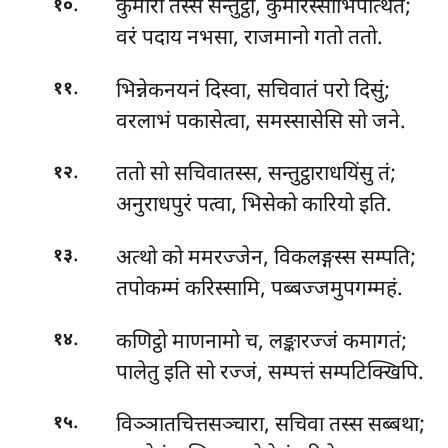
.
कुमारो तस्स सन्तुट्ठो, कुमारस्साभिपत्थितं;
१०
वरं पदाय नभसा, राजमानो गतो ततो.
.
भिन्नेकनयनं दिस्वा, सचिवातं परो दिसुं;
११
वरलाभं पकासेत्वा, समस्सासेसि सो जने.
.
ततो सो सचिवातस्स, सन्तुट्ठाराधयिंसु तं;
१२
अनुराधपुरं पत्वा, भिसेको कारियो इति.
.
अत्थो को ममरज्जेन, विकलङ्गस्स सम्पति;
१३
तपोकम्मं करिस्सामि, पब्बज्जमुपगम्महं.
.
कणिट्ठो माणनामो च, लङ्कारज्जं कमागतं;
१४
पालेतु इति सो रज्जं, सम्पत्तं सम्पटिक्खिपि.
.
विञ्ञातचित्तसञ्चारा, सचिवा तस्स सब्बथा;
१५