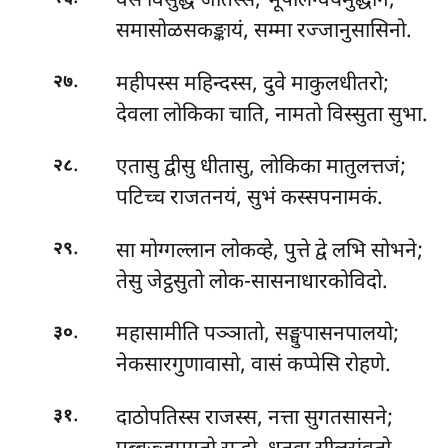
वंसे विसुद्धे जातस्स, भूपालन्वयमुद्धनि;
समासोळसकङ्कायं, सम्मा रज्जानुसासिनो.
.
महीपस्स महिन्दस्स, दुवे माकुलधीतरो;
२७
देवला लोकिका चाति, नामतो विस्सुता सुभा.
.
एतासु द्वीसु धीतासु, लोकिका मातुलत्तजं;
२८
पटिच्च राजतनयं, सुभं कस्सपनामकं.
.
सा मोग्गल्लान लोकव्हे, पुत्ते द्वे लभि सोभने;
२९
तेसु जेट्ठसुतो लोक-सासनाधारकोविदो.
.
महासामीति पञ्ञातो, सङ्घुपासनपालयो;
३०
नेकसारगुणावासो, वासं कप्पेसि रोहणे.
.
दाठोपतिस्स राजस्स, नत्ता सुगतसासने;
३१