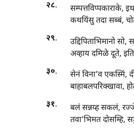
२८
.
सम्पत्तविप्पकाराके, इध
कथयिंसु तदा सब्बं, च
२९
.
उद्दिपिताभिमानो सो,
अव्हाय दमिळे दूते, इत
३०
.
सेनं विना’व एकस्मिं, द
बाहाबलपरिक्खावा, होतुन
३१
.
बलं सन्नय्ह सकलं, रज्ज
तवा’भिमत दोसम्हि, सङ