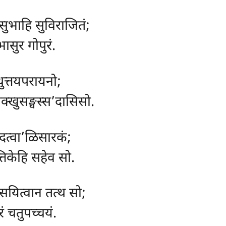
सुभाहि सुविराजितं;
सुर गोपुरं.
थुत्तयपरायनो;
क्खुसङ्घस्स’दासिसो.
ठं दत्वा’ळिसारकं;
्तिकेहि सहेव सो.
सयित्वान तत्थ सो;
ं चतुपच्चयं.