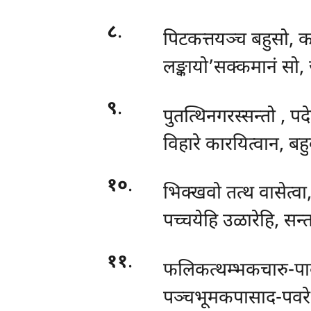
८
.
पिटकत्तयञ्च बहुसो, क
लङ्कायो’सक्कमानं सो
९
.
पुतत्थिनगरस्सन्तो
, पदे
विहारे कारयित्वान, बहु
१०
.
भिक्खवो तत्थ वासेत्व
पच्चयेहि उळारेहि, सन्त
११
.
फलिकत्थम्भकचारु-पा
पञ्चभूमकपासाद-पवरे 