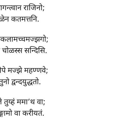
ागन्त्वान राजिनो;
ोळेन कतमत्तनि.
 सकलामच्चमज्झगो;
ि चोळस्स सन्दिसि.
ीपे मज्झे महण्णवे;
ो द्वन्दयुद्धतो.
े तुय्हं ममा’थ वा;
्गामो वा करीयतं.