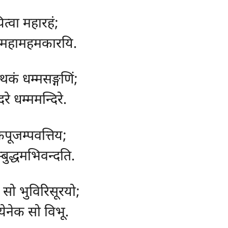
ित्वा महारहं;
ो, महामहमकारयि.
थकं धम्मसङ्गणिं;
रे धम्ममन्दिरे.
पूजम्पवत्तिय;
्बुद्धमभिवन्दति.
ो सो भुविरिसूरयो;
येनेक सो विभू.