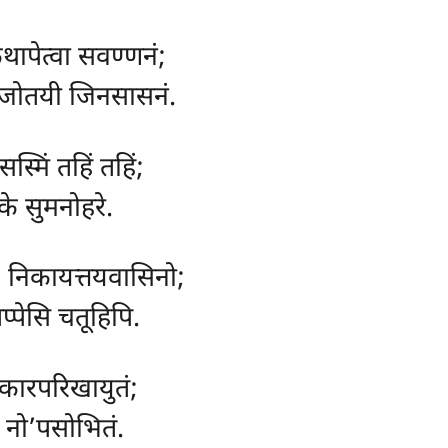
थापेत्वा सवण्णनं;
, जोतयी जिनसासनं.
सस्मिं तहिं तहिं;
के सुमनोहरे.
ा, निकायत्तयवासिनो;
प्पेसि चतूहिपि.
कारपरिखायुतं;
नो’पसोभितं.