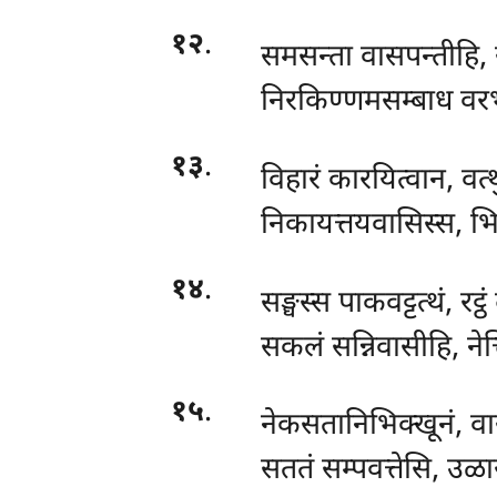
१२
.
समसन्ता वासपन्तीहि, 
निरकिण्णमसम्बाध वरभा
१३
.
विहारं कारयित्वान, वत्
निकायत्तयवासिस्स, भि
१४
.
सङ्घस्स पाकवट्टत्थं, रट्
सकलं सन्निवासीहि, नेत
१५
.
नेकसतानिभिक्खूनं, वा
सततं सम्पवत्तेसि, उळार