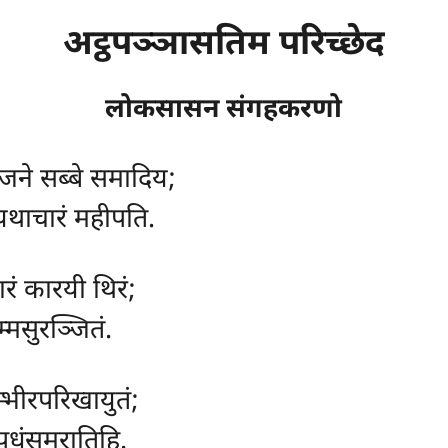
अट्ठपञ्ञासतिम परिच्छेद
लोकसासन संगहकरणो
 जने सब्बे समादिय;
थाचारं महीपति.
ारं कारयी थिरं;
म्मसुरञ्जितं.
्भीरपरिखायुतं;
प्पधंसमरातिहि.