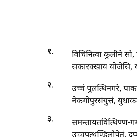
१
.
विचिनित्वा कुलीने सो,
सकारक्खाय योजेसि, य
२
.
उच्चं पुलत्थिनगरे, पाक
नेकगोपुरसंयुत्तं, युधाक
३
.
समन्तायतवित्थिण्ण-गम
उच्चपत्थण्डिलोपेतं, दु