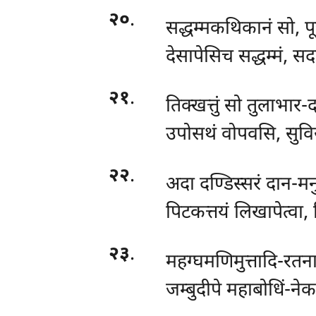
२०
.
सद्धम्मकथिकानं सो, प
देसापेसिच सद्धम्मं, सद
२१
.
तिक्खत्तुं सो तुलाभार-
उपोसथं वोपवसि, सुविस
२२
.
अदा दण्डिस्सरं दान-मनु
पिटकत्तयं लिखापेत्वा, 
२३
.
महग्घमणिमुत्तादि-रतन
जम्बुदीपे महाबोधिं-नेक