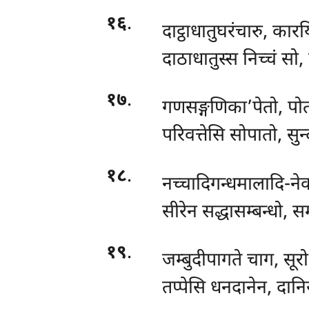
१६
.
दाट्ठाधातुघरंचारु, कारय
दाठाधातुस्स निच्चं स
१७
.
गणसङ्गणिका’पेतो, पोत्
परिवत्तेसि सोपातो, सुन्द
१८
.
नच्चादिगन्धमालादि-नेक
सीरेन सद्धासम्बन्धो, सम
१९
.
जम्बुदीपागते चाग, सूर
तप्पेसि धनदानेन, दानि