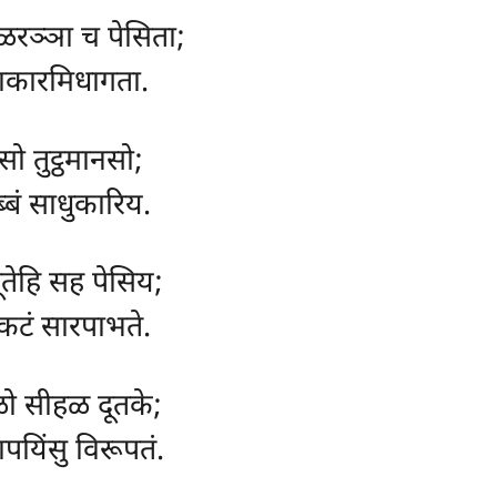
ळरञ्ञा च पेसिता;
णाकारमिधागता.
सो तुट्ठमानसो;
तब्बं साधुकारिय.
तेहि सह पेसिय;
कटं सारपाभते.
ोळो सीहळ दूतके;
यिंसु विरूपतं.