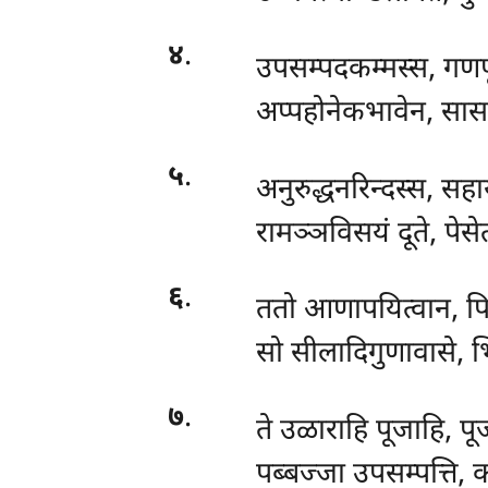
४
.
उपसम्पदकम्मस्स, गणप
अप्पहोनेकभावेन, सा
५
.
अनुरुद्धनरिन्दस्स, सह
रामञ्ञविसयं दूते, पेसे
६
.
ततो आणापयित्वान, पि
सो सीलादिगुणावासे, भ
७
.
ते उळाराहि पूजाहि, पूज
पब्बज्जा उपसम्पत्ति, 