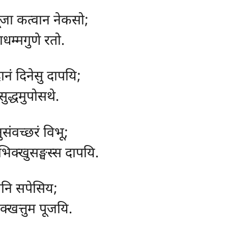
ूजा कत्वान नेकसो;
ाधम्मगुणे रतो.
दानं दिनेसु दापयि;
ुद्धमुपोसथे.
संवच्छरं विभू;
भिक्खुसङ्घस्स दापयि.
ानि
सपेसिय;
क्खत्तुम पूजयि.