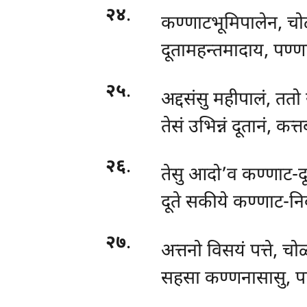
२४
.
कण्णाटभूमिपालेन, चो
दूतामहन्तमादाय, पण्
२५
.
अद्दसंसु महीपालं, ततो 
तेसं उभिन्नं दूतानं, कत्
२६
.
तेसु आदो’व कण्णाट-दू
दूते सकीये कण्णाट-नि
२७
.
अत्तनो विसयं पत्ते, च
सहसा कण्णनासासु, पाप