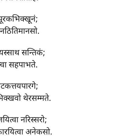
ूरकभिक्खूनं;
सनठितिमानसो.
ायस्साथ सन्तिकं;
त्वा सहपाभते.
टकत्तयपारगे;
िक्खवो थेरसम्मते.
यित्वा नरिस्सरो;
कारयित्वा अनेकसो.