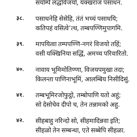
सयम्पि लद्धविजयो, यक्खराज पसाधनं.
.
पसाधनेहि सेसेहि, तंतं भच्चं पसाधयि;
३८
कतिपहं वसित्वे’त्थ, तम्बपण्णिमुपागमि.
.
मापयित्वा
तम्पपण्णि-नगरं विजयो तहिं;
३९
वसी यक्खिनिया सद्धिं, अमच्च परिवारितो.
.
नावाय भूमिमोतिण्णा, विजयपमुखा तदा;
४०
किलन्ता पाणिनाभूमिं, आलम्बिय निसीदिसुं.
.
तम्बभूमिरजोफुट्ठो, तम्बोपाणि यतो अहुं;
४१
सो देसोचेव दीपो च, तेन तन्नामको अहु.
.
सीहबाहु नरिन्दो सो, सीहमादिन्नवा इति;
४२
सीहळो तेन सम्बन्धा, एते सब्बेपि सीहळा.