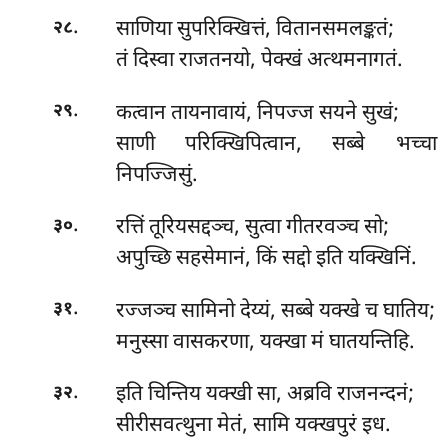
.
साणिया सुपरिक्खित्तं, वितानसमलङ्कतं;
२८
तं दिस्वा राजतनयो, पेक्खं अत्थमनागतं.
.
कत्वान तायनावायं, निपज्ज सयने सुखं;
२९
साणी परिक्खिपित्वान, सब्बे भच्चा
निपज्जिसुं.
.
रत्तिं तूरियसद्दञ्च, सुत्वा गीतरवञ्च सो;
३०
अपुच्छि सहसेमानं, किं सद्दो इति यक्खिनिं.
.
रज्जञ्च सामिनो देय्यं, सब्बे यक्खे च घातिय;
३१
मनुस्सा वासकरणा, यक्खा मं घातयन्तिहि.
.
इति चिन्तिय यक्खी सा, अब्रवि राजनन्दनं;
३२
सीरीसवत्थुना मेतं, सामि यक्खपुरं इध.