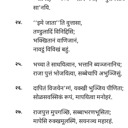
सा’नयि.
.
‘‘इमे जाता’’ति वुत्तासा,
२४
तण्डुलादिं विनिद्दिसि;
भक्खितानं वाणिजानं,
नावट्ठं विविखं बहुं.
.
भच्चा
ते साधयित्वान, भत्तानि ब्यञ्जनानिच;
२५
राजा पुत्तं भोजयित्वा, सब्बेचापि अभुञ्जिसुं.
.
दापितं विजयेन’ग्गं, यक्खी भुञ्जिय पीणिता;
२६
सोळसवस्सिकं रूपं, मापयित्वा मनोहरं.
.
राजपुत्त मुपगञ्छि, सब्बाभरणभूसिता;
२७
मापेसि रुक्खमूलस्मिं, सयनञ्च महारहं.