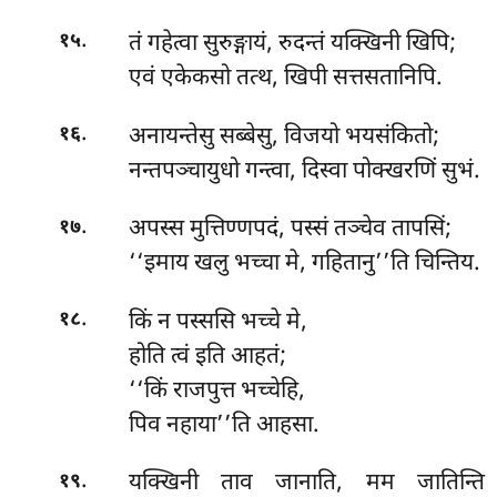
.
तं गहेत्वा सुरुङ्गायं, रुदन्तं यक्खिनी खिपि;
१५
एवं एकेकसो तत्थ, खिपी सत्तसतानिपि.
.
अनायन्तेसु सब्बेसु, विजयो भयसंकितो;
१६
नन्तपञ्चायुधो गन्त्वा, दिस्वा पोक्खरणिं सुभं.
.
अपस्स मुत्तिण्णपदं, पस्सं तञ्चेव तापसिं;
१७
‘‘इमाय खलु भच्चा मे, गहितानु’’ति चिन्तिय.
.
किं न पस्ससि भच्चे मे,
१८
होति त्वं इति आहतं;
‘‘किं राजपुत्त भच्चेहि,
पिव नहाया’’ति आहसा.
.
यक्खिनी ताव जानाति, मम जातिन्ति
१९