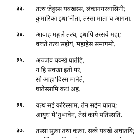
.
तत्थ जेट्ठस्स यक्खस्स, लंकानगरवासिनी;
३३
कुमारिका इधा’नीता, तस्सा माता च आगता.
.
आवाह मङ्गले तत्थ, इधापि उस्सवे महा;
३४
वत्तते तत्थ सद्दोयं, महाहेस समागमो.
.
अज्जेव यक्खे घातेहि,
३५
न हि सक्खा इतो परं;
सो आहा’दिस्स मानेते,
घातेस्सामि कथं अहं.
.
यत्थ सद्दं करिस्साम, तेन सद्देन घातय;
३६
आयुधं मे’नुभावेन, तेसं काये पतिस्सति.
.
तस्सा सुत्वा तथा कत्वा, सब्बे यक्खे अघातयि;
३७