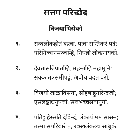
सत्तम परिच्छेद
विजयाभिसेको
.
सब्बलोकहीतं
कत्वा, पत्वा सन्तिकरं पदं;
१
परिनिब्बानमञ्चम्हि, निपन्नो लोकनायको.
.
देवतासन्निपातम्हि, महन्तम्हि महामुनि;
२
सक्क तत्रसमीपट्ठं, अवोच वदतं वरो.
.
विजयो लाळाविसया, सीहबाहुनरिन्दजो;
३
एसलङ्काधनुपत्तो, सत्तभच्चसतानुगो.
.
पतिट्ठहिस्सति देविन्दं, लंकायं मम सासनं;
४
तस्मा सपरिवारं तं, रक्खलंकञ्च साधुकं.