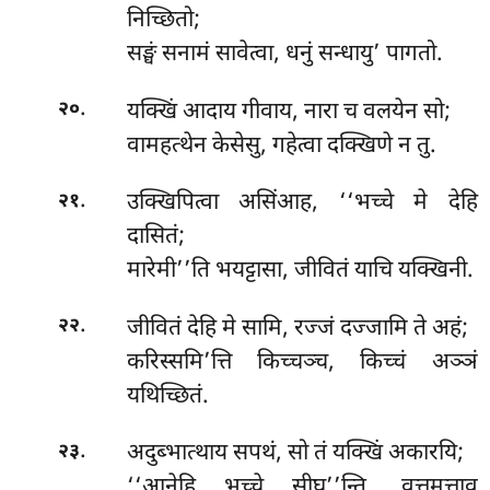
निच्छितो;
सङ्घं सनामं सावेत्वा, धनुं सन्धायु’ पागतो.
.
यक्खिं आदाय गीवाय, नारा च वलयेन सो;
२०
वामहत्थेन केसेसु, गहेत्वा दक्खिणे न तु.
.
उक्खिपित्वा असिंआह, ‘‘भच्चे मे देहि
२१
दासितं;
मारेमी’’ति भयट्टासा, जीवितं याचि यक्खिनी.
.
जीवितं देहि मे सामि, रज्जं दज्जामि ते अहं;
२२
करिस्समि’त्ति किच्चञ्च, किच्चं अञ्ञं
यथिच्छितं.
.
अदुब्भात्थाय सपथं, सो तं यक्खिं अकारयि;
२३
‘‘आनेहि भच्चे सीघ’’न्ति, वुत्तमत्ताव