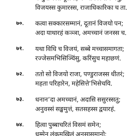
विजयस्स कुमारस्स, राजाधिकारिका च ता.
.
कत्वा सक्कारसम्मानं, दूतानं विजयो पन;
७०
अदा याथारहं कञ्ञा, अमच्चानं जनस्स च.
.
यथा विधि च विजयं, सब्बे मच्चासमागता;
७१
रज्जेसमभिसिञ्चिंसु, करिंसुच महाछणं.
.
ततो सो विजयो राजा, पण्डुराजस्स धीतरं;
७२
महता परिहारेन, महेसित्ते’भिसेचयि.
.
धनान’दा अमच्चानं, अदासि ससुरस्सतु;
७३
अनुवस्सं सङ्खमुत्तं, सतसहस्स द्वयारहं.
.
हित्वा पुब्बाचरितं विसमं समेन;
७४
धम्मेन लंकमखिलं अनुसासमानो;