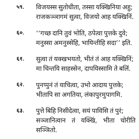
.
विजयस्स सुतोधीता, तस्सा यक्खिनिया अहु;
५९
राजकञ्ञागमं सुत्वा, विजयो आह यक्खिनिं.
.
‘‘गच्छ दानि तुवं भोति, ठपेत्वा पुत्तके दुवे;
६०
मनुस्सा अमनुस्सेहि, भायिन्तीहि सदा’’ इति.
.
सुत्वा तं यक्खभयतो, भीतं तं आह यक्खिनिं;
६१
मा चिन्तयि साहस्सेन, दापयिस्सामि ते बलिं.
.
पुनप्पुनं तं याचित्वा, उभो आदाय पुत्तके;
६२
भीतापि सा अगतिया, लंकापुरमुपागमि.
.
पुत्ते बिहि निसीदेत्वा, सयं पाविसि तं पुरं;
६३
सञ्जानित्वान तं यक्खिं, भीता चोरीति
सञ्ञितो.