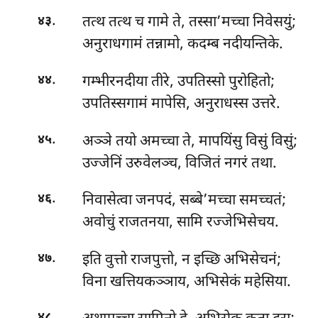
.
तत्थ तत्थ च गामे ते, तस्सा’मच्चा निवेसयुं;
४३
अनुराधगामं तन्नामो, कदम्ब नदीयन्तिके.
.
गम्भीरनदीया तीरे, उपतिस्सो पुरोहितो;
४४
उपतिस्सगामं मापेसि, अनुराधस्स उत्तरे.
.
अञ्ञे तयो अमच्चा ते, मापयिंसु विसुं विसुं;
४५
उज्जेनिं उरुवेलञ्च, विजितं नगरं तथा.
.
निवासेत्वा जनपदं, सब्बे’मच्चा समच्चतं;
४६
अवोचुं राजतनया, सामि रज्जेभिसेचय.
.
इति वुत्तो राजपुत्तो, न इच्छि अभिसेचनं;
४७
विना खत्तियकञ्ञाय, अभिसेकं महेसिया.
.
४८