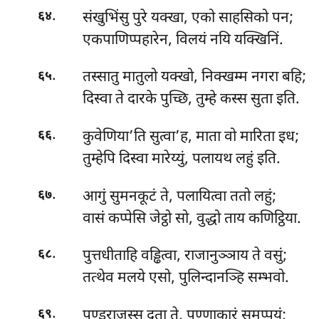
.
संखुभिंसु पुरे यक्खा, एको साहसिको पन;
६४
एकपाणिप्पहारेन, विलयं नयि यक्खिनिं.
.
तस्सातु मातुलो यक्खो, निक्खम्म नगरा बहि;
६५
दिस्वा ते दारके पुच्छि, तुम्हे कस्स सुता इति.
.
कुवेणिया’ति सुत्वा’ह, माता वो मारिता इध;
६६
तुम्हेपि दिस्वा मारेय्युं, पलायथ लहुं इति.
.
आगुं सुमनकूटं ते, पलायित्वा ततो लहुं;
६७
वासं कप्पेसि जेट्ठो सो, वुद्धो ताय कणिट्ठिया.
.
पुत्तधीताहि
वड्ढित्वा, राजानुञ्ञाय ते वसुं;
६८
तत्थेव मलये एसो, पुलिन्दानञ्हि सम्भवो.
.
पण्डुराजस्स दूता ते, पण्णाकारं समप्पयुं;
६९