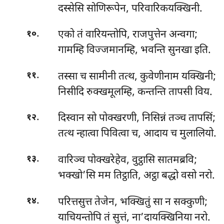
दस्सेसि सोणिरूपेन, परिवारिकयक्खिनी.
.
एको तं वारियन्तोपि, राजपुत्तेन अन्वगा;
१०
गामम्हि विज्जमानम्हि, भवन्ति सुनखा इति.
.
तस्सा च सामीनी तत्थ, कुवेणीनाम यक्खिनी;
११
निसीदि रुक्खमूलम्हि, कन्तन्ति तापसी विय.
.
दिस्वान
सो पोक्खरणी, निसिन्नं तञ्च तापसिं;
१२
तत्थ न्हात्वा पिवित्वा च, आदाय च मुलालियो.
.
वारिञ्च पोक्खरेहेव, वुट्ठासि सातमब्रवि;
१३
भक्खो’सि मम तिट्ठाति, अट्ठा बद्धो वसो नरो.
.
परित्तसुत्त तेजेन, भक्खितुं सा न सक्कुणी;
१४
याचियन्तोपि तं सुत्तं, ना’दायक्खिनिया नरो.