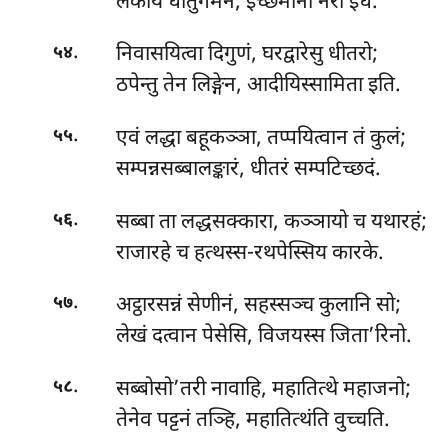
लंकाय धीतुगमनं, इच्छमाना नरा इध.
.
निवासयित्वा
दिगुणं, घरद्वारेसु धीतरो;
५४
ठपेन्तु तेन लिङ्गेन, आदीयिस्सामिता इति.
.
एवं लद्धा बहूकञ्ञा, तप्पयित्वान तं कुलं;
५५
सम्पन्नसब्बालङ्कारं, धीतरं सम्पटिच्छदं.
.
सब्बा ता लद्धसक्कारा, कञ्ञायो च यथारहं;
५६
राजारहे च हत्थस्स-रथपेस्सिय कारके.
.
अट्ठारसन्नं सेणीनं, सहस्सञ्च कुलानि सो;
५७
लेखं दत्वान पेसेसि, विजयस्स जिता’रिनो.
.
सब्बोसो’तरी नावाहि, महातित्थे महाजनो;
५८
तेनेव पट्टनं तञ्हि, महातित्थंति वुच्चति.