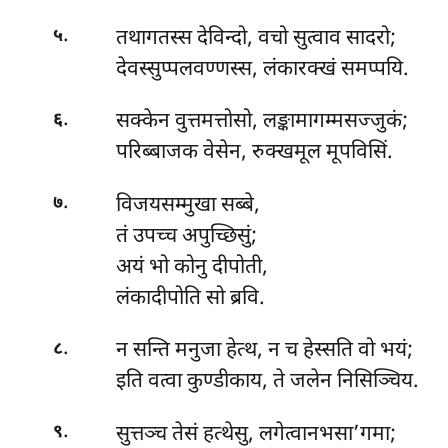
.
तथागतस्स देविन्दो, वचो सुत्वाव सादरो;
५
देवस्सुप्पलवण्णस्स, लंकारक्खं समप्पयि.
.
सक्केन वुत्तमत्तोसो, लङ्कामागम्मसज्जुकं;
६
परिब्बाजक वेसेन, रुक्खमूल मूपविसिं.
.
विजयसम्मुखा सब्बे,
७
तं उपच्च अपुच्छिसुं;
अयं भो कोनु दीपोती,
लंकादीपोति सो ब्रवि.
.
न सन्ति मनुजा हेत्थ, न च हेस्सति वो भयं;
८
इति वत्वा कुण्डीकाय, ते जलेन निसिञ्चिय.
.
सुत्तञ्च तेसं हत्थेसु, लगेत्वानभसा’गमा;
९