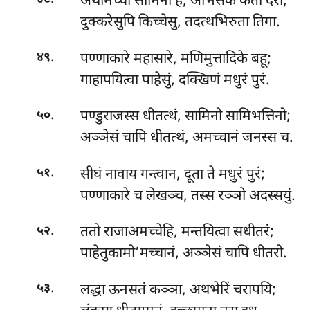
अथामच्चा सामिनो हे, अभिसेक कता दरा;
दुक्करेसुपि किच्चेसु, तदत्थभिरुता तिगा.
.
पण्णाकारे महासारे, मणिमुत्तादिके बहू;
४९
गाहापयित्वा पाहेसुं, दक्खिणं मधुरं पुरं.
.
पण्डुराजस्स धीतत्थं, सामिनो सामिभत्तिनो;
५०
अञ्ञेसं चापि धीतत्थं, अमच्चानं जनस्स च.
.
सीघं नावाय गन्त्वान, दूता ते मधुरं पुरं;
५१
पण्णाकारे च लेखञ्च, तस्स रञ्ञो अदस्सयुं.
.
ततो राजाअमच्चेहि, मन्तयित्वा सधीतरं;
५२
पाहेतुकामो’मच्चानं, अञ्ञेसं चापि धीतरो.
.
लद्धा ऊनसतं कञ्ञा, अथभेरिं चरापयि;
५३