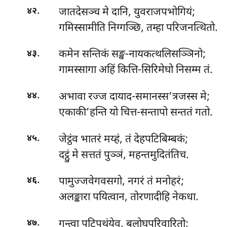
.
जातदेसञ्च मे दानि, युवराजपभोगियं;
४२
गमिस्सामीति निग्गञ्छि, तम्हा परिजनत्थितो.
.
कमेन सन्तिकं सङ्ख-नायकत्थलिसञ्ञिनो;
४३
गामस्सागा अहिं कित्ति-सिरिमेघो निसम्म तं.
.
अभावा रज्ज दायाद-समानस्स’त्रजस्स मे;
४४
एकाकी’हन्ति यो चित्त-सन्तापो सन्ततं गतो.
.
जेट्ठंव भातरं मय्हं, तं देहपटिबिम्बकं;
४५
दट्ठुं मे सत्ततं पुञ्ञं, महन्तमुदितंतिच.
.
पामुज्जवेगवसगो, नगरं तं मनोहरं;
४६
अलङ्कारा पयित्वान, तोरणादीहि नेकधा.
.
गन्त्वा पटिपथंयेव, बलोघपरिवारितो;
४७