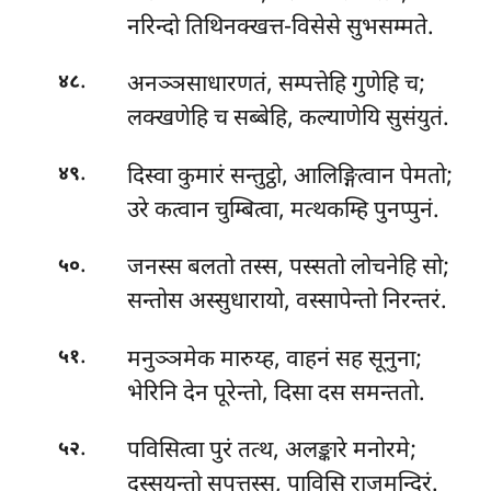
नरिन्दो तिथिनक्खत्त-विसेसे सुभसम्मते.
.
अनञ्ञसाधारणतं, सम्पत्तेहि गुणेहि च;
४८
लक्खणेहि च सब्बेहि, कल्याणेयि सुसंयुतं.
.
दिस्वा कुमारं सन्तुट्ठो, आलिङ्गित्वान पेमतो;
४९
उरे कत्वान चुम्बित्वा, मत्थकम्हि पुनप्पुनं.
.
जनस्स बलतो तस्स, पस्सतो लोचनेहि सो;
५०
सन्तोस अस्सुधारायो, वस्सापेन्तो निरन्तरं.
.
मनुञ्ञमेक मारुय्ह, वाहनं सह सूनुना;
५१
भेरिनि देन पूरेन्तो, दिसा दस समन्ततो.
.
पविसित्वा पुरं तत्थ, अलङ्कारे मनोरमे;
५२
दस्सयन्तो सपुत्तस्स, पाविसि राजमन्दिरं.