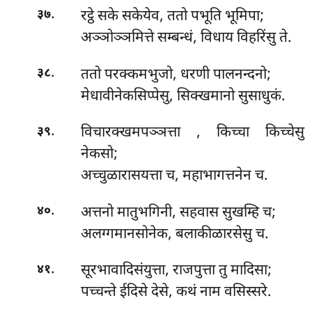
.
रट्ठे सके सकेयेव, ततो पभूति भूमिपा;
३७
अञ्ञोञ्ञमित्ते सम्बन्धं, विधाय विहरिंसु ते.
.
ततो परक्कमभुजो, धरणी पालनन्दनो;
३८
मेधावीनेकसिप्पेसु, सिक्खमानो सुसाधुकं.
.
विचारक्खमपञ्ञत्ता
, किच्चा किच्चेसु
३९
नेकसो;
अच्चुळारासयत्ता च, महाभागत्तनेन च.
.
अत्तनो मातुभगिनी, सहवास सुखम्हि च;
४०
अलग्गमानसोनेक, बलाकीळारसेसु च.
.
सूरभावादिसंयुत्ता, राजपुत्ता तु मादिसा;
४१
पच्चन्ते ईदिसे देसे, कथं नाम वसिस्सरे.