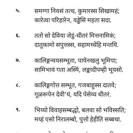
.
समग्गा निवसं तत्थ, कुमारस्स सिखामहं;
५
कारेत्वा परिहारेन, वड्ढेसि महता सदा.
.
ततो सो देविया जेट्ठं-धीतरं मित्तनामिकं;
६
दातुकामो सपुत्तस्स, सहामच्चेहि मन्तयि.
.
कालिङ्गन्वयसम्भूता, पायेनखलु भूमिपा;
७
सामिभावं गता अस्मिं, लङ्कादीपम्ही भूयसो.
.
कालिङ्गगोत्त सम्भूत, गजबाहुस्स दातवे;
८
गूळरूपेन देवी’यं, यदि पेसेय्य धीतरं.
.
भिय्यो
विवाहसम्बद्धो, बलवा सो भविस्सति;
९
मय्हं एसो निरालम्बो, पुत्तो हेहीति सब्बथा.