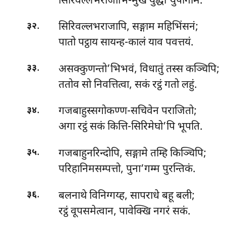
सिरिवल्लभराजाभि-मुखं युद्धा’युपागमि.
.
सिरिवल्लभराजापि, सङ्गाम महिभिंसनं;
३२
पातो पट्ठाय सायन्ह-कालं याव पवत्तयं.
.
असक्कुणन्तो’भिभवं, विधातुं तस्स कञ्चिपि;
३३
ततोव सो निवत्तित्वा, सकं रट्ठं गतो लहुं.
.
गजबाहुस्सगोकण्ण-सचिवेन पराजितो;
३४
अगा रट्ठं सकं कित्ति-सिरिमेघो’पि भूपति.
.
गजबाहुनरिन्दोपि, सङ्गामे तम्हि किञ्चिपि;
३५
परिहानिमसम्पत्तो, पुना’गम्म पुरन्तिकं.
.
बलनाथे विनिग्गय्ह, सापराधे बहू बली;
३६
रट्ठं वूपसमेत्वान, पावेक्खि नगरं सकं.