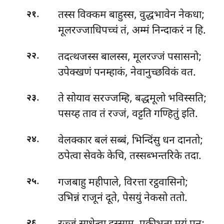
.
तस्स विक्कम बाहुस्स, वुद्धभावेन नेकधा;
२१
मूलरज्जाधिपच्चं तं, अम्मं निन्दाकरं न हि.
.
तदत्थजस्स बालस्स, मूलरज्जं पसासनो;
२२
उपेक्खणं पनम्हाकं, नेवानुच्छविकं वत.
.
ते सोयाव सरज्जम्हि, बद्धमूलो भविस्सति;
२३
पसय्ह ताव तं रज्जं, वट्टति गण्हितुं इति.
.
वेलक्कार
बलं सब्बं, भिन्दिंसु धन दानतो;
२४
ठपेत्वा सेवके केचि, तस्सब्भन्तरिके तदा.
.
गजबाहु महीपाले, विरत्ता रट्ठवासिनो;
२५
उभिन्नं राजूनं दूते, पेसयुं नेकसो ततो.
.
२६