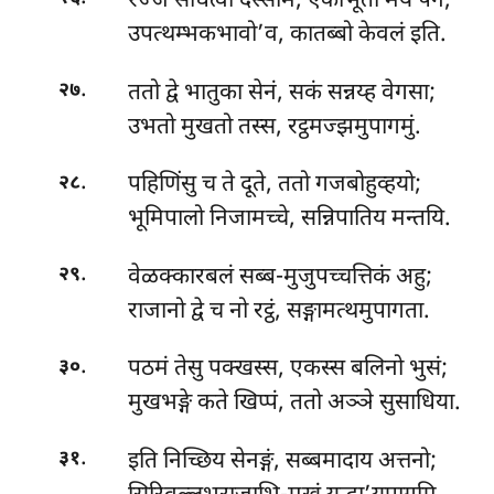
रज्जं साधेत्वा दस्साम, एकीभूता मयं पन;
उपत्थम्भकभावो’व, कातब्बो केवलं इति.
.
ततो द्वे भातुका सेनं, सकं सन्नय्ह वेगसा;
२७
उभतो मुखतो तस्स, रट्ठमज्झमुपागमुं.
.
पहिणिंसु च ते दूते, ततो गजबोहुव्हयो;
२८
भूमिपालो निजामच्चे, सन्निपातिय मन्तयि.
.
वेळक्कारबलं सब्ब-मुजुपच्चत्तिकं अहु;
२९
राजानो द्वे च नो रट्ठं, सङ्गामत्थमुपागता.
.
पठमं तेसु पक्खस्स, एकस्स बलिनो भुसं;
३०
मुखभङ्गे कते खिप्पं, ततो अञ्ञे सुसाधिया.
.
इति निच्छिय सेनङ्गं, सब्बमादाय अत्तनो;
३१