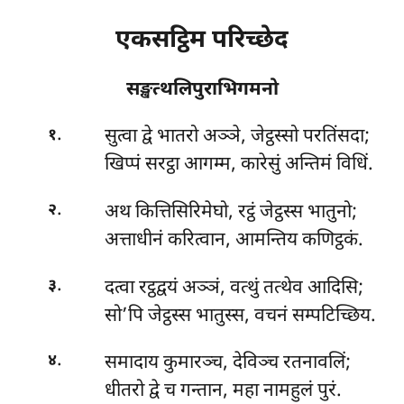
एकसट्ठिम परिच्छेद
सङ्खत्थलिपुराभिगमनो
.
सुत्वा द्वे भातरो अञ्ञे, जेट्ठस्सो परतिंसदा;
१
खिप्पं सरट्ठा आगम्म, कारेसुं अन्तिमं विधिं.
.
अथ कित्तिसिरिमेघो, रट्ठं जेट्ठस्स भातुनो;
२
अत्ताधीनं करित्वान, आमन्तिय कणिट्ठकं.
.
दत्वा रट्ठद्वयं अञ्ञं, वत्थुं तत्थेव आदिसि;
३
सो’पि जेट्ठस्स भातुस्स, वचनं सम्पटिच्छिय.
.
समादाय कुमारञ्च, देविञ्च रतनावलिं;
४
धीतरो द्वे च गन्तान, महा नामहुलं पुरं.