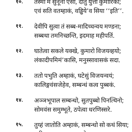
.
तस्मा मे सुनूनो एसा, दातुं युत्ता कुमारिका;
१०
एवं सति वतम्हाकं, वड्ढिये’व सिया ‘‘इति’’.
.
देवीपि सुत्वा तं सब्ब-मादिच्चन्वय मण्डना;
११
सब्बथा तमनिच्छन्ति, इदमाह महीपतिं.
.
घातेत्वा सकले यक्खे, कुमारो विजयव्हयो;
१२
लंकादीपमिमं’कासि, मनुस्सावासकं सदा.
.
ततो पभुति अम्हाकं, घटेसुं विजयन्वयं;
१३
कालिङ्गवंसजेहेव, सम्बन्धं कत्व पुब्बकं.
.
अञ्ञभूपाल सम्बन्धो, सुतपुब्बो पिनत्थिनो;
१४
सोमवंस समुम्भूते, ठपेत्वा धरणिस्सरे.
.
तुय्हं जातोति अम्हाकं, सम्बन्धो सो कथं सिया;
१५