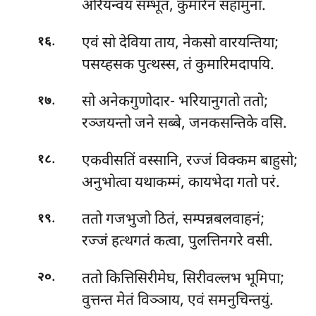
अरियन्वय सम्भूत, कुमारेन सहामुना.
.
एवं सो देविया ताय, नेकसो वारयन्तिया;
१६
पसय्हसक पुत्थस्स, तं कुमारिमदापयि.
.
सो अनेकगुणोदार- भरियानुगतो ततो;
१७
रञ्जयन्तो जने सब्बे, जनकसन्तिके वसि.
.
एकवीसतिं वस्सानि, रज्जं विक्कम बाहुसो;
१८
अनुभोत्वा यथाकम्मं, कायभेदा गतो परं.
.
ततो गजभुजो ठितं, सम्पन्नबलवाहनं;
१९
रज्जं हत्थगतं कत्वा, पुलत्तिनगरे वसी.
.
ततो कित्तिसिरीमेघ, सिरीवल्लभ भूमिपा;
२०
वुत्तन्त मेतं विञ्ञाय, एवं समनुचिन्तयुं.