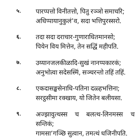
.
पारप्पत्तो विनीतत्तो, पितु रञ्ञो समाचरि;
५
अधिप्पायानुकुलं’व, सदा भत्तिपुरस्सरो.
.
तदा सदा दराचार-गुणाराधितमानसो;
६
पियेन विय मित्तेन, तेन सद्धिं महीपति.
.
उय्यानजलकीळादि-सुखं नानप्पकारकं;
७
अनुभोत्वा सदेसस्मिं, सञ्चरन्तो तहिं तहिं.
.
एकदासङ्खसेनाधि-पतिना दळ्हभत्तिना;
८
सरट्ठसीमा रक्खाय, यो जितेन बलीयसा.
.
अज्झावुत्थस्स
च बलत्थ-लिनमस्स च
९
सन्तिकं;
गामसा’गञ्छि सुत्वान, तमत्थं धजिनीपति.