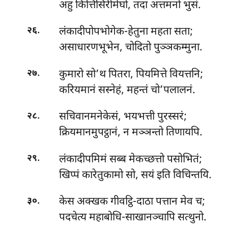
अहु कित्तिसिरीमेघो, तदा अत्तमनो भुसं.
.
लंकादीपोपभोगेक-हेतुना महता सता;
२६
असाधारणभूभेन, चोदितो पुञ्ञकम्मुना.
.
कुमारो सो’थ पितरा, पियमित्ते वियत्तनि;
२७
करियमानं सस्नेहं, महन्तं चो’पलालनं.
.
सचिवानमनेकेसं, भयभत्ती पुरस्सरं;
२८
क्रियमानमुपट्ठानं, न मञ्ञन्तो तिणायपि.
.
लंकादीपमिमं सब्ब मेकच्छत्तो पसोभितं;
२९
खिप्पं कारेतुकामो सो, सयं इति विचिन्तयि.
.
केस अक्खक गीवट्ठि-दाठा पत्तान मेव च;
३०
पदचेत्य महाबोधि-साखानञ्चापि सत्थुनो.