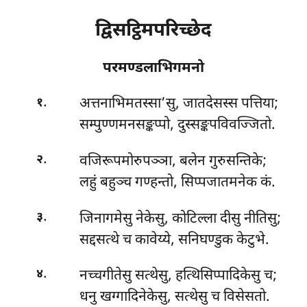
द्विसट्ठिमपरिच्छेद
परमण्डलाभिगमनो
.
अत्तनाभिमतस्सा’सु, जातदेसस्स पत्तिया;
१
सम्पुण्णमनसङ्कप्पो, दुस्सङ्कपविवज्जितो.
.
वजिरूपमोरुपञ्ञा, बलेन गुरुसन्तिके;
२
लहुं बहुञ्च गण्हन्तो, सिप्पजातमनेक कं.
.
जिनागमेसु नेकेसु, कोटिल्ला दीसु नीतिसु;
३
सद्दसत्थे च कावेय्ये, सनिघण्डुक केटुभे.
.
नच्चगीतेसु सत्थेसु, हत्थिसिप्पादिकेसु च;
४
धनु खग्गादिनेकेसु, सत्थेसु च विसेसतो.