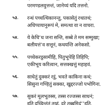
परमण्डलवुत्तन्तं, जानेय्यं यदि तत्तनो.
.
रन्धं पच्चत्थिकानन्तु, पकासेतुं रथातथं;
५३
अधिप्पायानुरूपं मे, समत्था वा न वाचरा.
.
ये
केचि’ध जना सन्ति, सब्बे ते मम सम्मुखा;
५४
बलीयत्तं’व सत्तूनं, कथयन्ति अनेकसो.
.
पच्चेकरट्ठसामीहि, पितुभूपेहि तिहिपि;
५५
एकीभूय करित्वान, सत्तक्खत्तुं महाहवं.
.
साधेतुं दुक्करं रट्ठं, भवते काकिना कथं;
५६
सिसुना गण्हितुं सक्का, खुद्दरज्जो पभोगिना.
.
सुकरं मूलभूतस्स, तस्स रज्जस्स साधनं;
५७
इति दुच्चिन्तंतं तुय्हं, दूरे तब्बमिदं’’इति.