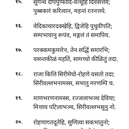
.
सुगन्ध दीपपुप्फादि-वत्थूहि दिवसत्तयं;
१५
पुब्बकारं करित्वान, महन्तं रतनत्तये.
.
वेदिकाचारदक्खेहि, द्विजेहि पुथुवीपति;
१६
सम्पभावानु रूपंव, मङ्गलं तं समापिय.
.
परक्कमकुमारेन, तेन सद्धिं समारभि;
१७
वसन्तकीळं महतिं, सामच्चो कीळितुं तदा.
.
राजा कित्ति सिरीमेघो-रोहणे वसतो तदा;
१८
सिरीवल्लभनामस्स, सभातु मरणम्पि च.
.
माणभरणनामस्स, रज्जलाभञ्च देविया;
१९
मित्ताय पटिलाभञ्च, सिरीवल्लभसूनु नो.
.
रोहणागतदूतेहि, सुणित्वा सकभातुनो;
२०