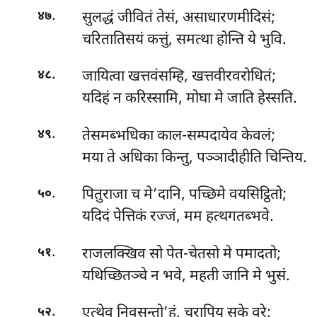
.
सुलद्धं जीवितं तेसं, असाधारणमीदिसं;
४७
चरितातिसयं कत्तुं, समत्था होन्ति ये भुवि.
.
जायित्वा खत्तवंसम्हि, खत्तवीरवरोधितं;
४८
यदिहं न करिस्सामि, मोघा मे जाति हेस्सति.
.
तेसमब्भधिका काल-सम्पदायेव केवलं;
४९
मया ते अधिका किन्तु, पञ्ञादीहीति चिन्तिय.
.
पितुराजा च मे’दानि, पच्छिमे वयसिट्ठितो;
५०
यदिदं पेत्तिकं रज्जं, मम हत्थगतब्भवे.
.
राजलक्खिव सो पेत-चेतसो मे पमादतो;
५१
यथिच्छितञ्चे न भवे, महती जानि मे भुसं.
.
एत्थेव निवसन्तो’हं, चरापिय सके वरे;
५२