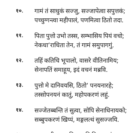
.
गामं तं साधुकं सज्जु, सज्जापेत्वा सपुत्तकं;
१०
पच्चुग्गन्त्वा महीपालं, पणमित्वा ठितो तदा.
.
पिता पुत्तो उभो तस्स, सम्भासिय पियं वचो;
११
नेकधा’राधिता तेन, तं गामं समुपागगुं.
.
तहिं कतिचि भूपालो, वासरे वीतिनामिय;
१२
सेनापतिं समाहूय, इदं वचनं मब्रवि.
.
पुत्तो मे दानिवयसि, ठितो’ पनयनारहे;
१३
तस्सोपनयनं कातुं, महोपकरणं लहुं.
.
सज्जेतब्बन्ति तं सुत्वा, सोपि सेनाधिनायको;
१४
सब्बुपकरणं खिप्पं, मङ्गलत्थं सुसज्जयि.