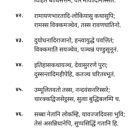
विहितं बोधिसत्तेन, वीरभावादिनिस्सितं.
.
रामायणभारतादि-लोकियासु कथासुपि;
४२
रामस्स विक्कमञ्चेव, तस्स रावणघातिनो.
.
दुयोधनादिराजानो, हन्त्वायुद्धे पवत्तितं;
४३
विक्कमाति सयञ्चेव, पञ्चन्नं पण्डुसूनूनं.
.
इतिहासकथायञ्च, देवासुररणे पुरा;
४४
दुस्सन्तादिमहीपेहि, कतञ्च चरितब्भूतं.
.
उम्मूलितवतो तस्स, नन्दवंसनरिस्सरे;
४५
चारक्कद्विजसेट्ठस्स, सुत्वा बुद्धिबलम्पि च.
.
सब्बा नेतानि लोकम्हि, यावज्जदिवसा भुवि;
४६
तेसं असन्निधानेपि, सुप्पसिद्धिं गतानि हि.