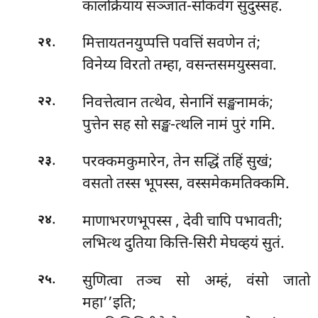
कालक्रियाय सञ्जात-सोकवेगं सुदुस्सहं.
.
मित्तायतनयुप्पत्ति पवत्तिं सवणेन तं;
२१
विनेय्य विरतो तम्हा, वसन्तसमयुस्सवा.
.
निवत्तेत्वान तत्थेव, सेनानिं सङ्खनामकं;
२२
पुत्तेन सह सो सङ्ख-त्थलि नामं पुरं गमि.
.
परक्कमकुमारेन, तेन सद्धिं तहिं सुखं;
२३
वसतो तस्स भूपस्स, वस्समेकमतिक्कमि.
.
माणाभरणभूपस्स
, देवी चापि पभावती;
२४
लभित्थ दुतिया कित्ति-सिरी मेघव्हयं सुतं.
.
सुणित्वा तञ्च सो अम्हं, वंसो जातो
२५
महा’’इति;