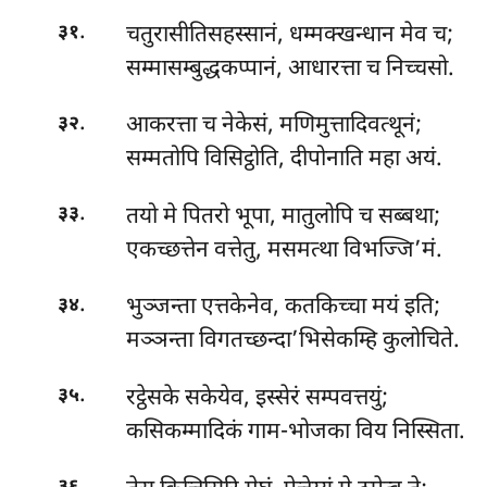
.
चतुरासीतिसहस्सानं, धम्मक्खन्धान मेव च;
३१
सम्मासम्बुद्धकप्पानं, आधारत्ता च निच्चसो.
.
आकरत्ता च नेकेसं, मणिमुत्तादिवत्थूनं;
३२
सम्मतोपि विसिट्ठोति, दीपोनाति महा अयं.
.
तयो मे पितरो भूपा, मातुलोपि च सब्बथा;
३३
एकच्छत्तेन वत्तेतु, मसमत्था विभज्जि’मं.
.
भुञ्जन्ता एत्तकेनेव, कतकिच्चा मयं इति;
३४
मञ्ञन्ता विगतच्छन्दा’भिसेकम्हि कुलोचिते.
.
रट्ठेसके सकेयेव, इस्सेरं सम्पवत्तयुं;
३५
कसिकम्मादिकं गाम-भोजका विय निस्सिता.
.