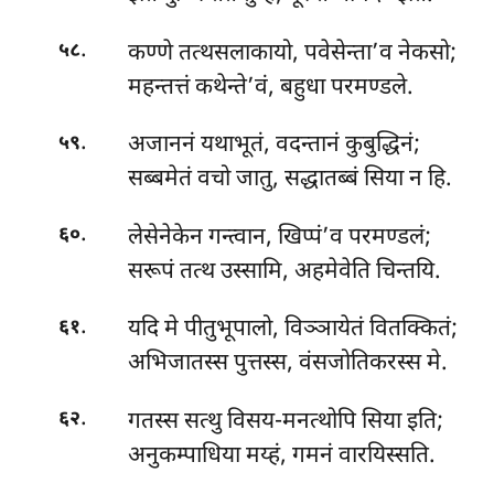
.
कण्णे तत्थसलाकायो, पवेसेन्ता’व नेकसो;
५८
महन्तत्तं कथेन्ते’वं, बहुधा परमण्डले.
.
अजाननं यथाभूतं, वदन्तानं कुबुद्धिनं;
५९
सब्बमेतं वचो जातु, सद्धातब्बं सिया न हि.
.
लेसेनेकेन गन्त्वान, खिप्पं’व परमण्डलं;
६०
सरूपं तत्थ उस्सामि, अहमेवेति चिन्तयि.
.
यदि मे पीतुभूपालो, विञ्ञायेतं वितक्कितं;
६१
अभिजातस्स पुत्तस्स, वंसजोतिकरस्स मे.
.
गतस्स सत्थु विसय-मनत्थोपि सिया इति;
६२
अनुकम्पाधिया मय्हं, गमनं वारयिस्सति.