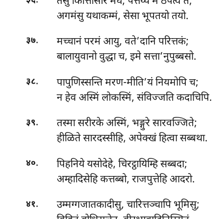
तेसु कित्तिसिरि मेघं, पेत्तेय्यं मे ठपेत्व ते;
३६
अगमंसु यथाकम्मं, सेसा भूपतयो तयो.
.
मच्चानं परमं आयु, वते’दानि परित्तकं;
३७
बालायुवानो वुद्धा च, इमे सत्ता’नुपुब्बसो.
.
पापुणिस्सन्ति मरण-मीति’यं नियमोपि च;
३८
न हेव अस्मिं लोकस्मिं, संविज्जति कदाचिपि.
.
तस्मा
सरीरके अस्मिं, भङ्गुरे सारवज्जिते;
३९
हीळिते सारदस्सीहि, अपेक्खं हित्वा सब्बथा.
.
पिहनिये यसोदेहे, चिरट्ठायिम्हि सब्बदा;
४०
अम्हादिसेहि कत्तब्बो, राजपुत्तेहि आदरो.
.
उम्मग्गजातकादीसु, चारित्तञ्चापि भूमिसु;
४१