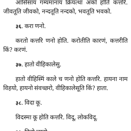
आसिंसायं गम्यमानायं क्रियत्था अको होति कत्तरि.
जीवतूति जीवको, नन्दतूति नन्दको, भवतूति भवको.
. करा णनो.
३६
करतो कत्तरि णनो होति. करोतीति कारणं, कत्तरीति
किं? करणं.
. हातो वीहिकालेसु.
३७
हातो वीहिस्मिं काले च णनो होति कत्तरि. हायना नाम
विहयो, हायनो संवच्छरो, वीहिकालेसूति किं? हाता.
. विदा कू.
३८
विदस्मा कू होति कत्तरि. विदू, लोकविदू.