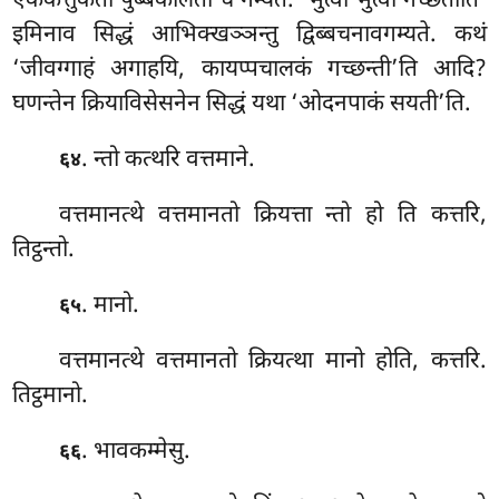
एककत्तुकता पुब्बकालता च गम्यते. ‘भुत्वा भुत्वा गच्छतीति’
इमिनाव सिद्धं आभिक्खञ्ञन्तु द्विब्बचनावगम्यते. कथं
‘जीवग्गाहं अगाहयि, कायप्पचालकं गच्छन्ती’ति आदि?
घणन्तेन क्रियाविसेसनेन सिद्धं यथा ‘ओदनपाकं सयती’ति.
. न्तो कत्थरि वत्तमाने.
६४
वत्तमानत्थे वत्तमानतो क्रियत्ता न्तो हो ति कत्तरि,
तिट्ठन्तो.
. मानो.
६५
वत्तमानत्थे वत्तमानतो क्रियत्था मानो होति, कत्तरि.
तिट्ठमानो.
. भावकम्मेसु.
६६