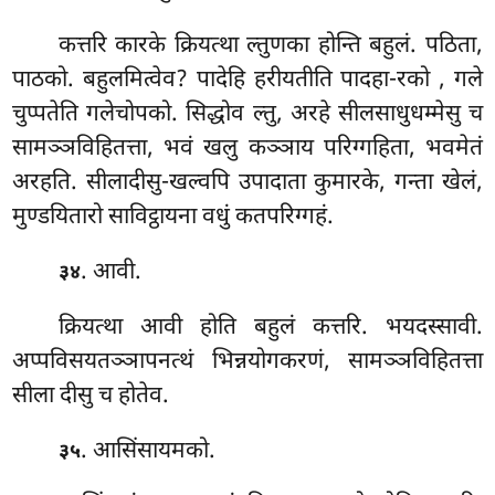
कत्तरि कारके क्रियत्था ल्तुणका होन्ति बहुलं. पठिता,
पाठको. बहुलमित्वेव? पादेहि हरीयतीति पादहा-रको
, गले
चुप्पतेति गलेचोपको. सिद्धोव ल्तु, अरहे सीलसाधुधम्मेसु च
सामञ्ञविहितत्ता, भवं खलु कञ्ञाय परिग्गहिता, भवमेतं
अरहति. सीलादीसु-खल्वपि उपादाता कुमारके, गन्ता खेलं,
मुण्डयितारो साविट्ठायना वधुं कतपरिग्गहं.
. आवी.
३४
क्रियत्था आवी होति बहुलं कत्तरि. भयदस्सावी.
अप्पविसयतञ्ञापनत्थं भिन्नयोगकरणं, सामञ्ञविहितत्ता
सीला दीसु च होतेव.
. आसिंसायमको.
३५