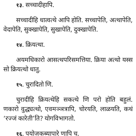
. सच्चादीहापि.
१३
सच्चादीहि धात्वत्थे आपि होति. सच्चापेति, अत्थापेति,
वेदापेति, सुक्खापेति, सुखापेति, दुक्खापेति.
. क्रियत्था.
१४
अयमधिकारो आसत्थपरिसमत्तिया. क्रिया अत्थो यस्स
सो क्रियत्थो धातु.
. चुरादितो णि.
१५
चुरादीहि क्रियत्थेहि सकत्थे णि परो होति बहुलं.
णकारो वुद्ध्यत्थो, एवमञ्ञत्रापि, चोरयति, लाळयति, कथं
‘रज्जं कारेती’ति? योगविभागतो.
. पयोजकब्यापारे णापि च.
१६