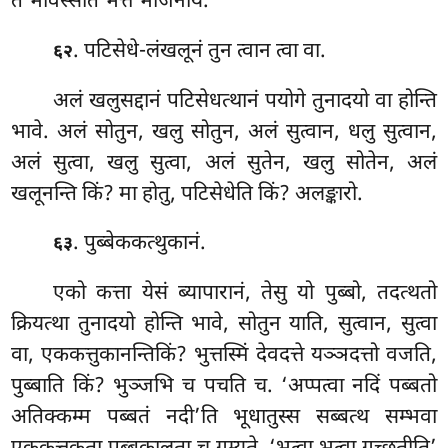
ते भविस्सति भत्तं भोजनाय.
. पटिसेधे-लंखलूनं तुन त्वान त्वा वा.
६२
अलं
खलुसद्दानं पटिसेधत्थानं पयोगे तुनादयो वा होन्ति
भावे. अलं सोतुन, खलु सोतुन, अलं सुत्वान, धलु सुत्वान,
अलं सुत्वा, खलु सुत्वा, अलं सुतेन, खलु सोतेन, अलं
खलूनन्ति किं? मा होतु, पटिसेधेति किं? अलङ्कारो.
. पुब्बेककत्थुकानं.
६३
एको कत्ता येसं ब्यापारानं, तेसु यो पुब्बो, तदत्थतो
क्रियत्था तुनादयो होन्ति भावे, सोतुन याति, सुत्वान, सुत्वा
वा, एककत्तुकानन्तिकिं? भुत्तस्मिं देवदत्ते यञ्ञदत्तो वजति,
पुब्बाति किं? भुञ्जभि च पचति च. ‘अप्पत्वा नदिं पब्बतो
अतिक्कम्म पब्बतं नदी’ति भूधातुस्स सब्बत्थ सम्भवा