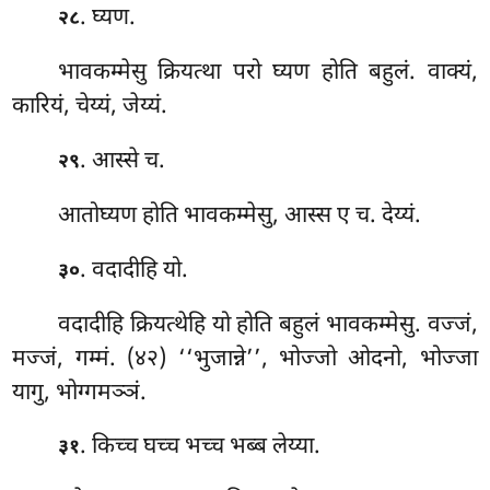
. घ्यण.
२८
भावकम्मेसु क्रियत्था परो घ्यण होति बहुलं. वाक्यं,
कारियं, चेय्यं, जेय्यं.
. आस्से च.
२९
आतोघ्यण होति भावकम्मेसु, आस्स ए च. देय्यं.
. वदादीहि यो.
३०
वदादीहि
क्रियत्थेहि यो होति बहुलं भावकम्मेसु. वज्जं,
मज्जं, गम्मं. (४२) ‘‘भुजान्ने’’, भोज्जो ओदनो, भोज्जा
यागु, भोग्गमञ्ञं.
. किच्च घच्च भच्च भब्ब लेय्या.
३१