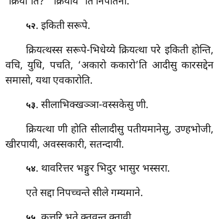
‘क्रिया’ति? ‘‘क्रियायं’’ति निपातना.
. इकिती सरूपे.
५२
क्रियत्थस्स
सरूपे-भिधेय्ये क्रियत्था परे इकिती होन्ति,
वचि, युधि, पचति, ‘अकारो ककारो’ति आदीसु कारसद्देन
समासो, यथा एवकारोति.
. सीलाभिक्खञ्ञा-वस्सकेसु णी.
५३
क्रियत्था णी होति सीलादीसु पतीयमानेसु, उण्हभोजी,
खीरपायी, अवस्सकारी, सतन्दायी.
. थावरित्तर भङ्गुर भिदुर भासुर भस्सरा.
५४
एते सद्दा निपच्चन्ते सीले गम्यमाने.
. कत्तरि भूते क्तवन्तु क्तावी.
५५