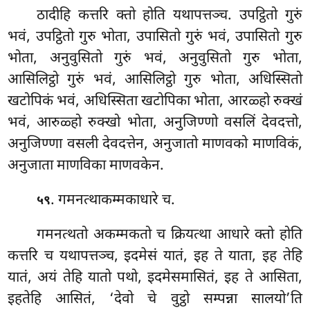
ठादीहि
कत्तरि क्तो होति यथापत्तञ्च. उपट्ठितो गुरुं
भवं, उपट्ठितो गुरु भोता, उपासितो गुरुं भवं, उपासितो गुरु
भोता, अनुवुसितो गुरुं भवं, अनुवुसितो गुरु भोता,
आसिलिट्ठो गुरुं भवं, आसिलिट्ठो गुरु भोता, अधिस्सितो
खटोपिकं भवं, अधिस्सिता खटोपिका भोता, आरळ्हो रुक्खं
भवं, आरुळ्हो रुक्खो भोता, अनुजिण्णो वसलिं देवदत्तो,
अनुजिण्णा वसली देवदत्तेन, अनुजातो माणवको माणविकं,
अनुजाता माणविका माणवकेन.
. गमनत्थाकम्मकाधारे च.
५९
गमनत्थतो अकम्मकतो च क्रियत्था आधारे क्तो होति
कत्तरि च यथापत्तञ्च, इदमेसं यातं, इह ते याता, इह तेहि
यातं, अयं तेहि यातो पथो, इदमेसमासितं, इह ते आसिता,
इहतेहि आसितं, ‘देवो चे वुट्ठो सम्पन्ना सालयो’ति