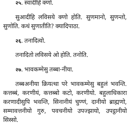
. स्वादीहि क्णो.
२५
सुआदीहि लविसये क्णो होति. सुणमानो, सुणन्तो,
सुणोति. कथं सुणातीति? क्यादिपाठा.
. तनादित्वो.
२६
तनादितो लविसये ओ होति. तनोति.
. भावकम्मेसु तब्बा-नीया.
२७
तब्बअनीया क्रियत्था परे भावकम्मेसु बहुलं भवन्ति.
कत्तब्बं, करणीयं, कत्तब्बो कटो, करणीयो. बहुलाधिकारा
करणादीसुपि भवन्ति, सिनानीयं चुण्णं, दानीयो ब्राह्मणो,
सम्मावत्तनीयो गुरु, पवचनीयो उपज्झायो, उपट्ठानीयो
सिस्सो.