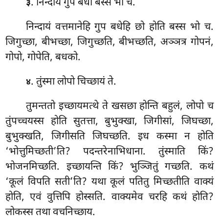
. निन्दायं गुप बधा बस्स भो च.
३
निन्दायं
वत्तमानेहि गुप बधेहि छो होति बस्स भो च.
जिगुच्छा, बीभच्छा, जिगुच्छति, बीभच्छति, अञ्ञत्र गोपनं,
गोपो, गोपेति, बधको.
. तुंस्मा लोपो चिच्छायं ते.
४
तुमन्ततो इच्छायमत्थे ते खसछा होन्ति बहुलं, लोपो च
तुंपच्चयस्स होति सुतत्ता, बुभुक्खा, जिगीसां, जिघच्छा,
बुभुक्खति, जिगीसति जिघच्छति. इध कस्मा न होति
‘भोत्तुमिच्छती’ति? पदन्तरेनाभिधाना. तुंस्माति किं?
भोजनमिच्छति. इच्छायन्ति किं? भुञ्जितुं गच्छति. कथं
‘कूलं विपति सती’ति? यथा कूलं पतितु मिच्छतीति वाक्यं
होति, एवं वुत्तिपि होस्सति. वाक्यमेव चरहि कथं होति?
लोकस्स तथा वचनिच्छाय.