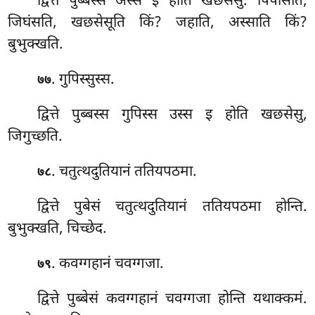
द्वित्ते पुब्बस्स अस्स इ होति खछसेसु. पिपासति,
जिघंसति, खछसेसूति किं? जहाति, अस्साति किं?
बुभुक्खति.
. गुपिस्सुस्स.
७७
द्वित्ते पुब्बस्स गुपिस्स उस्स इ होति खछसेसु,
जिगुच्छति.
. चतुत्थदुतियानं ततियपठमा.
७८
द्वित्ते पुबेसं चतुत्थदुतियानं ततियपठमा होन्ति.
बुभुक्खति, चिच्छेद.
. कवग्गहानं चवग्गजा.
७९
द्वित्ते
पुब्बेसं कवग्गहानं चवग्गजा होन्ति यथाक्कमं.