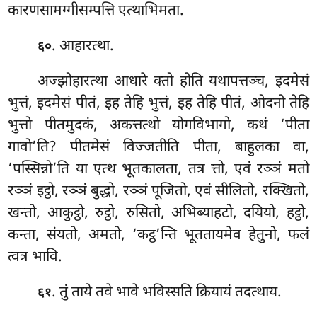
कारणसामग्गीसम्पत्ति एत्थाभिमता.
. आहारत्था.
६०
अज्झोहारत्था आधारे क्तो होति यथापत्तञ्च, इदमेसं
भुत्तं, इदमेसं पीतं, इह तेहि भुत्तं, इह तेहि पीतं, ओदनो तेहि
भुत्तो पीतमुदकं, अकत्तत्थो योगविभागो, कथं ‘पीता
गावो’ति? पीतमेसं विज्जतीति पीता, बाहुलका वा,
‘पस्सिन्नो’ति या एत्थ भूतकालता, तत्र त्तो, एवं रञ्ञं मतो
रञ्ञं इट्ठो, रञ्ञं बुद्धो, रञ्ञं पूजितो, एवं
सीलितो, रक्खितो,
खन्तो, आकुट्ठो, रुट्ठो, रुसितो, अभिब्याहटो, दयियो, हट्ठो,
कन्ता, संयतो, अमतो, ‘कट्ठ’न्ति भूततायमेव हेतुनो, फलं
त्वत्र भावि.
. तुं ताये तवे भावे भविस्सति क्रियायं तदत्थाय.
६१