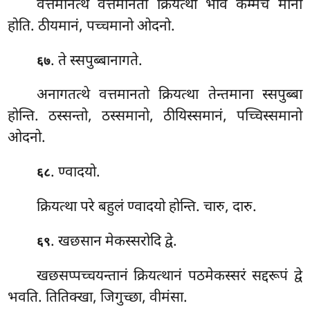
वत्तमानत्थे
वत्तमानतो क्रिंयत्था भावे कम्मेच मानो
होति. ठीयमानं, पच्चमानो ओदनो.
. ते स्सपुब्बानागते.
६७
अनागतत्थे वत्तमानतो क्रियत्था तेन्तमाना स्सपुब्बा
होन्ति. ठस्सन्तो, ठस्समानो, ठीयिस्समानं, पच्चिस्समानो
ओदनो.
. ण्वादयो.
६८
क्रियत्था परे बहुलं ण्वादयो होन्ति. चारु, दारु.
. खछसान मेकस्सरोदि द्वे.
६९
खछसप्पच्चयन्तानं क्रियत्थानं पठमेकस्सरं सद्दरूपं द्वे
भवति. तितिक्खा, जिगुच्छा, वीमंसा.