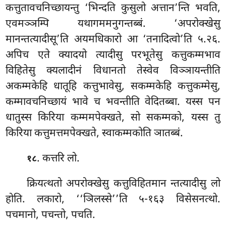
कत्तुतावचनिच्छायन्तु ‘भिन्दति कुसुलो अत्तान’न्ति भवति,
एवमञ्ञम्पि यथागममनुगन्तब्बं. ‘अपरोक्खेसु
मानन्तत्यादीसू’ति अयमधिकारो आ ‘तनादित्वो’ति ५.२६.
अपिच एते क्यादयो त्यादीसु परभूतेसु कत्तुकम्मभाव
विहितेसु क्यलादीनं विधानतो तेस्वेव विञ्ञायन्तीति
अकम्मकेहि धातूहि कत्तुभावेसु, सकम्मकेहि कत्तुकम्मेसु,
कम्मावचनिच्छायं भावे च भवन्तीति वेदितब्बा. यस्स पन
धातुस्स किरिया कम्ममपेक्खते, सो सकम्मको, यस्स तु
किरिया कत्तुमत्तमपेक्खते, स्वाकम्मकोति ञातब्बं.
. कत्तरि लो.
१८
क्रियत्थतो अपरोक्खेसु कत्तुविहितमान न्तत्यादीसु लो
होति. लकारो, ‘‘ञिलस्से’’ति ५-१६३ विसेसनत्थो.
पचमानो, पचन्तो, पचति.