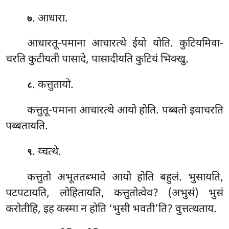
. आधारा.
७
आधारतू-पमाना आचारत्थे ईयो योति. कुटियमिवा-
चरति कुटीयती पासादे, पासादीयति कुटियं भिक्खु.
. कत्तुतायो.
८
कत्तुतू-पमाना आचारत्थे आयो होति. पब्बतो इवाचरति
पब्बतायति.
. य्चत्थे.
९
कत्तुतो अभूततब्भावे आयो होति बहुलं. भुसायति,
पटपटायति, लोहितायति, कत्तुतोत्वेव? (अभुसं) भुसं
करोतीहि, इह कस्मा न होति ‘भुसी भवती’ति? वुत्तत्थताय.