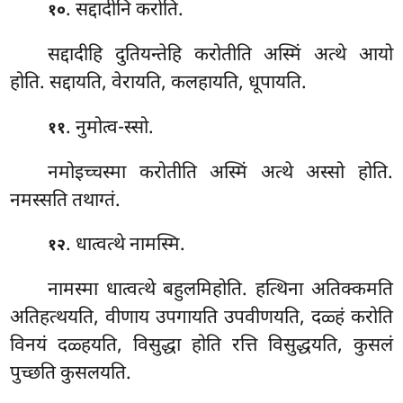
. सद्दादीनि करोति.
१०
सद्दादीहि दुतियन्तेहि करोतीति अस्मिं अत्थे आयो
होति. सद्दायति, वेरायति, कलहायति, धूपायति.
. नुमोत्व-स्सो.
११
नमोइच्चस्मा
करोतीति अस्मिं अत्थे अस्सो होति.
नमस्सति तथाग्तं.
. धात्वत्थे नामस्मि.
१२
नामस्मा धात्वत्थे बहुलमिहोति. हत्थिना अतिक्कमति
अतिहत्थयति, वीणाय उपगायति उपवीणयति, दळ्हं करोति
विनयं दळ्हयति, विसुद्धा होति रत्ति विसुद्धयति, कुसलं
पुच्छति कुसलयति.