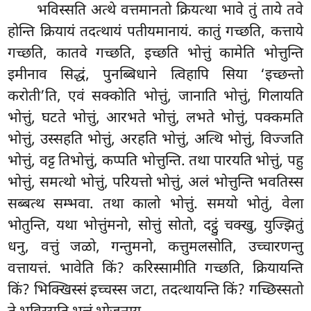
भविस्सति अत्थे वत्तमानतो क्रियत्था भावे तुं ताये तवे
होन्ति क्रियायं तदत्थायं पतीयमानायं. कातुं गच्छति, कत्ताये
गच्छति, कातवे गच्छति, इच्छति भोत्तुं कामेति भोत्तुन्ति
इमीनाव सिद्धं, पुनब्बिधाने त्विहापि सिया ‘इच्छन्तो
करोती’ति, एवं सक्कोति भोत्तुं, जानाति भोत्तुं, गिलायति
भोत्तुं, घटते भोत्तुं, आरभते भोत्तुं, लभते भोत्तुं, पक्कमति
भोत्तुं, उस्सहति भोत्तुं, अरहति भोत्तुं, अत्थि भोत्तुं, विज्जति
भोत्तुं, वट्ट तिभोत्तुं, कप्पति भोत्तुन्ति. तथा पारयति भोत्तुं, पहु
भोत्तुं, समत्थो भोत्तुं, परियत्तो भोत्तुं, अलं भोत्तुन्ति भवतिस्स
सब्बत्थ सम्भवा. तथा कालो भोत्तुं. समयो भोतुं, वेला
भोतुन्ति, यथा भोत्तुंमनो, सोत्तुं सोतो, दट्ठुं चक्खु, युज्झितुं
धनु, वत्तुं जळो, गन्तुमनो, कत्तुमलसोति, उच्चारणन्तु
वत्तायत्तं. भावेति किं? करिस्सामीति गच्छति, क्रियायन्ति
किं? भिक्खिस्सं इच्चस्स जटा, तदत्थायन्ति किं? गच्छिस्सतो