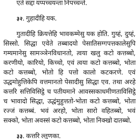
एते सद्दा यप्पच्चयन्ता निपच्चन्ते.
. गुहादीहि यक.
३२
गुतादीहि क्रियत्तेहि भावकम्मेसु यक होति. गुय्हं, दुय्हं,
सिस्सो. सिद्धा एवेते तब्बादयो पेसातिसग्गपत्तकालेसुपि
गम्यमानेसु सामञ्ञेनविधानतो, त्वया खलु कटो कत्तब्बो,
करणीयो, कारियो, किच्चो, एवं त्वया कटो कत्तब्बो, भोता
कटो कत्तब्बो, भोतो हि पत्तो कालो कटकरणे. एवं
उद्धमोहुत्तिकेपि वत्तमानतो पेसादीसु सिद्धा एव. तथा अरहे
कत्तरि सत्तिविसिट्ठे च पतीयमाने आवस्सकाधमीणताविसिट्ठे
च भावादो सिद्धा, उद्धंमुहुत्ततो-भोता कटो कत्तब्बो, भोता
रज्जं कत्तब्बं. भवं अरहो, भोता सारो वहितब्बो, भवं
सक्को, भोता अवस्सं कटो कत्तब्बो, भोता निक्खो दातब्बो.
. कत्तरि ल्तुणका.
३३