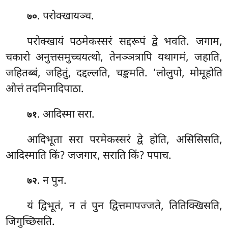
. परोक्खायञ्च.
७०
परोक्खायं पठमेकस्सरं सद्दरूपं द्वे भवति. जगाम,
चकारो अनुत्तसमुच्चयत्थो, तेनञ्ञत्रापि यथागमं, जहाति,
जहितब्बं, जहितुं, दद्दल्लति, चङ्कमति. ‘लोलुपो, मोमूहोति
ओत्तं तदमिनादिपाठा.
. आदिस्मा सरा.
७१
आदिभूता सरा परमेकस्सरं द्वे होति, असिसिसति,
आदिस्माति किं? जजगार, सराति किं? पपाच.
. न पुन.
७२
यं
द्विभूतं, न तं पुन द्वित्तमापज्जते, तितिक्खिसति,
जिगुच्छिसति.