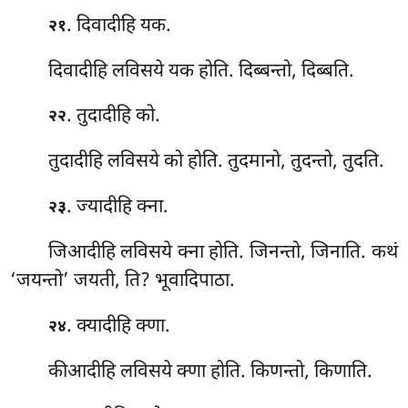
. दिवादीहि यक.
२१
दिवादीहि लविसये यक होति. दिब्बन्तो, दिब्बति.
. तुदादीहि को.
२२
तुदादीहि लविसये को होति. तुदमानो, तुदन्तो, तुदति.
. ज्यादीहि क्ना.
२३
जिआदीहि लविसये क्ना होति. जिनन्तो, जिनाति. कथं
‘जयन्तो’ जयती, ति? भूवादिपाठा.
. क्यादीहि क्णा.
२४
कीआदीहि
लविसये क्णा होति. किणन्तो, किणाति.