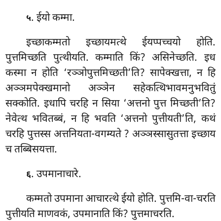
. ईयो कम्मा.
५
इच्छाकम्मतो इच्छायमत्थे ईयप्पच्चयो होति.
पुत्तमिच्छति पुत्थीयति. कम्माति किं? असिनेच्छति. इध
कस्मा न होति ‘रञ्ञोपुत्तमिच्छती’ति? सापेक्खत्ता, न हि
अञ्ञमपेक्खमानो अञ्ञेन सहेकत्थिभावमनुभवितुं
सक्कोति. इधापि चरहि न सिया ‘अत्तनो पुत्त मिच्छती’ति?
नेवेत्थ भवितब्बं, न हि भवति ‘अत्तनो पुत्तीयती’ति, कथं
चरहि पुत्तस्स अत्तनियता-वगम्यते
? अञ्ञस्सासुतत्ता इच्छाय
च तब्बिसयत्ता.
. उपमानाचारे.
६
कम्मतो उपमाना आचारत्थे ईयो होति. पुत्तमि-वा-चरति
पुत्तीयति माणवकं, उपमानाति किं? पुत्तमाचरति.