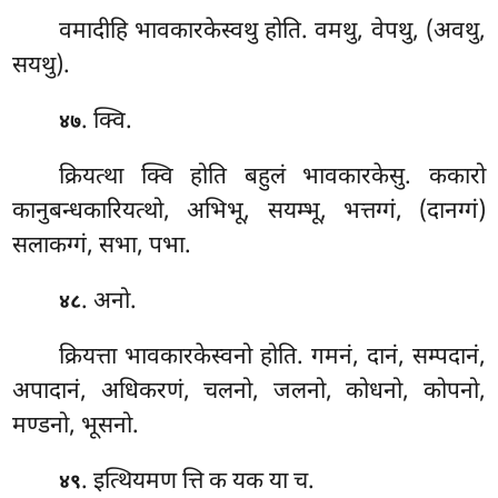
वमादीहि भावकारकेस्वथु होति. वमथु, वेपथु, (अवथु,
सयथु).
. क्वि.
४७
क्रियत्था
क्वि होति बहुलं भावकारकेसु. ककारो
कानुबन्धकारियत्थो, अभिभू, सयम्भू, भत्तग्गं, (दानग्गं)
सलाकग्गं, सभा, पभा.
. अनो.
४८
क्रियत्ता भावकारकेस्वनो होति. गमनं, दानं, सम्पदानं,
अपादानं, अधिकरणं, चलनो, जलनो, कोधनो, कोपनो,
मण्डनो, भूसनो.
. इत्थियमण त्ति क यक या च.
४९