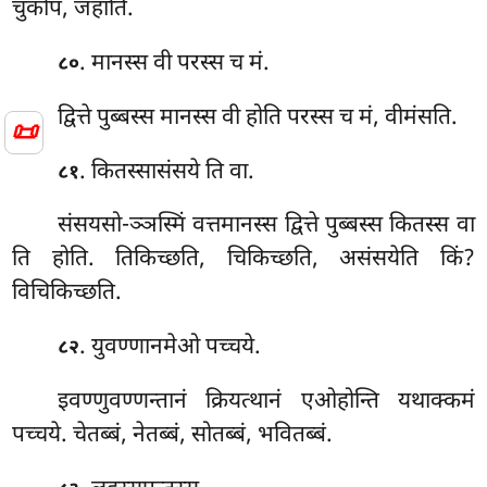
चुकोप, जहाति.
. मानस्स वी परस्स च मं.
८०
द्वित्ते पुब्बस्स मानस्स वी होति परस्स च मं, वीमंसति.
📜
. कितस्सासंसये ति वा.
८१
संसयसो-ञ्ञस्मिं वत्तमानस्स द्वित्ते पुब्बस्स कितस्स वा
ति होति. तिकिच्छति, चिकिच्छति, असंसयेति किं?
विचिकिच्छति.
. युवण्णानमेओ पच्चये.
८२
इवण्णुवण्णन्तानं क्रियत्थानं एओहोन्ति यथाक्कमं
पच्चये. चेतब्बं, नेतब्बं, सोतब्बं, भवितब्बं.