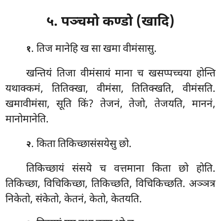
५. पञ्चमो कण्डो (खादि)
. तिज मानेहि ख सा खमा वीमंसासु.
१
खन्तियं तिजा वीमंसायं माना च खसप्पच्चया होन्ति
यथाक्कमं, तितिक्खा, वीमंसा, तितिक्खति, वीमंसति.
खमावीमंसा, सूति किं? तेजनं, तेजो, तेजयति, माननं,
मानोमानेति.
. किता तिकिच्छासंसयेसु छो.
२
तिकिच्छायं संसये च वत्तमाना किता छो होति.
तिकिच्छा, विचिकिच्छा, तिकिच्छति, विचिकिच्छति. अञ्ञत्र
निकेतो, संकेतो, केतनं, केतो, केतयति.