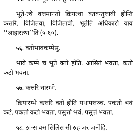
भूते-त्थे वत्तमानतो क्रियत्था क्तवन्तुत्तावी होन्ति
कत्तरि. विजितवा, विजितावी, भूतेति अधिकारो याव
‘‘आहारत्था’’ति (५-६०).
. क्तोभावकम्मेसु.
५६
भावे कम्मे च भूते क्तो होति. आसितं भवता. कतो
कटो भवता.
. कत्तरि चारम्भे.
५७
क्रियारम्भे कत्तरि क्तो होति यथापत्तञ्च. पकतो भवं
कटं, पकतो कटो भवता, पसुत्तो भवं, पसुत्तं भवता.
. ठा-स वस सिलिस सी रुह जर जनीहि.
५८