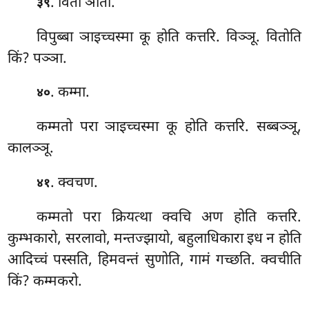
. वितो ञातो.
३९
विपुब्बा
ञाइच्चस्मा कू होति कत्तरि. विञ्ञू. वितोति
किं? पञ्ञा.
. कम्मा.
४०
कम्मतो परा ञाइच्चस्मा कू होति कत्तरि. सब्बञ्ञू,
कालञ्ञू.
. क्वचण.
४१
कम्मतो परा क्रियत्था क्वचि अण होति कत्तरि.
कुम्भकारो, सरलावो, मन्तज्झायो, बहुलाधिकारा इध न होति
आदिच्चं पस्सति, हिमवन्तं सुणोति, गामं गच्छति. क्वचीति
किं? कम्मकरो.