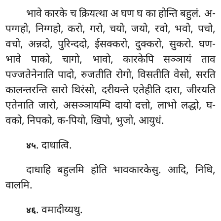
भावे कारके च क्रियत्था अ घण घ का होन्ति बहुलं. अ-
पग्गहो, निग्गहो, करो, गरो, चयो, जयो, रवो, भवो, पचो,
वचो, अन्नदो, पुरिन्ददो, ईसक्करो, दुक्करो, सुकरो. घण-
भावे पाको, चागो, भावो, कारकेपि सञ्ञायं ताव
पज्जतेनेनाति पादो, रुजतीति रोगो, विसतीति वेसो, सरति
कालन्तरन्ति सारो थिरंसो, दरीयन्ते एतेहीति दारा, जीरयति
एतेनाति जारो, असञ्ञायम्पि दायो दत्तो, लाभो लद्धो, घ-
वको, निपको, क-पियो, खिपो, भुजो, आयुधं.
. दाधात्वि.
४५
दाधाहि बहुलमि होति भावकारकेसु. आदि, निधि,
वालमि.
. वमादीय्यथु.
४६