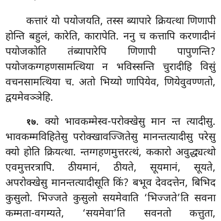
कत्तारं यो पयोजयति, तस्स ब्यापारे क्रियत्था णिणापी
होन्ति बहुलं, कारेति, कारापेति. ननु च कत्तापि करणादीनं
पयोजकोति तंब्यापारेपि णिणापी पापुणन्ति?
पयोजकग्गहणसामत्थिया न भविस्सन्ति चुरादीहि विसुं
वचनसामत्थिया च. अतो भिय्यो णापियेव, णियेवुवण्णतो,
द्वयमेवञ्ञेहि.
. क्यो भावकम्मेस्व-परोक्खेसु मान न्त त्यादीसु.
१७
भावकम्मविहितेसु परोक्खावज्जितेसु मानन्तत्यादीसु परेसु
क्यो होति क्रियत्था. न्तग्गहणमुत्तरत्थं, ककारो अवुद्ध्यत्थो
एवमुत्तरत्रापि. ठीयमानं, ठीयते, सूयमानं, सूयते,
अपरोक्खेसु मानन्तत्यादीसूति किं? बभूव देवदत्तेन, बिभिद
कुसुलो. भिज्जते कुसुलो सयमेवाति ‘भिज्जते’ति सवना
कम्मता-वगम्यते, ‘सयमेवा’ति सवनतो कत्तुता,