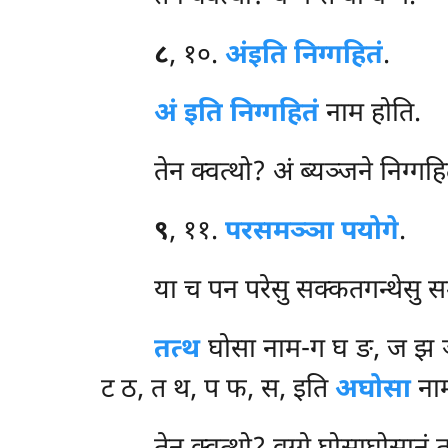
८
, १०.
अं
इति निग्गहितं
.
अं इति निग्गहितं
नाम होति.
तेन क्वत्थो? अं ब्यञ्जने निग्गहि
९
, ११.
परसमञ्ञा पयोगे
.
या च पन परेसु सक्कतगन्थेसु स
तत्थ
घोसा नाम-ग घ ङ, ज झ ञ
ट ठ, त थ, प फ, स, इति
अघोसा
ना