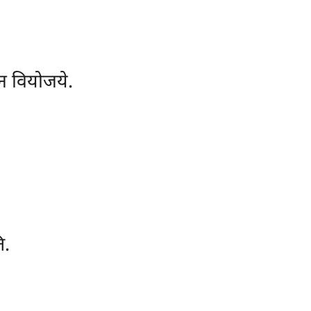
ेन वियोजये.
ि.