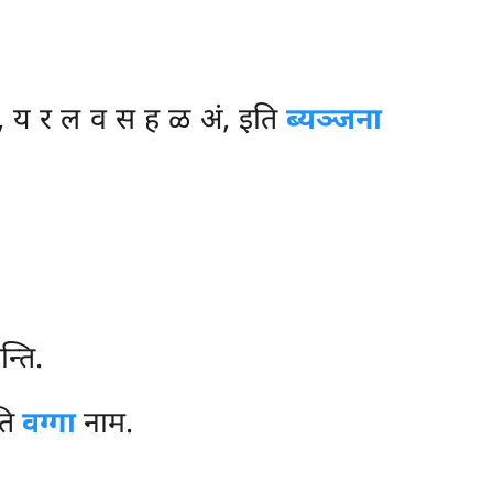
 य र ल व स ह ळ अं, इति
ब्यञ्जना
्ति.
ति
वग्गा
नाम.