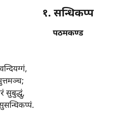
१. सन्धिकप्प
पठमकण्ड
्दियग्गं,
ुत्तमञ्च;
सुबुद्धुं,
सुसन्धिकप्पं.