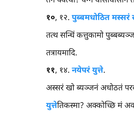
तेन क्वत्थो? वग्गे घोसाघोसान
१०
, १२.
पुब्बमधोठित मस्सरं
तत्थ सन्धिं कत्तुकामो पुब्बब्य
तत्रायमादि.
११
, १४.
नये
परं युत्ते
.
अस्सरं खो ब्यञ्जनं अधोठतं परक्ख
युत्ते
तिकस्मा? अक्कोच्छि मं अवध