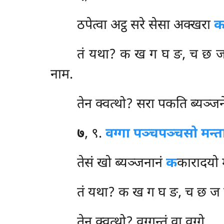
ठपेत्वा अट्ठ सरे सेसा अक्खरा
तं यथा? क ख ग घ ङ, च छ ज
नाम.
तेन क्वत्थो? सरा पकति ब्यञ्जन
७
, ९.
वग्गा पञ्चपञ्चसो मन्त
तेसं खो ब्यञ्जनानं
क
कारादयो म
तं यथा? क ख ग घ ङ, च छ ज 
तेन क्वत्थो? वग्गन्तं वा वग्गे.