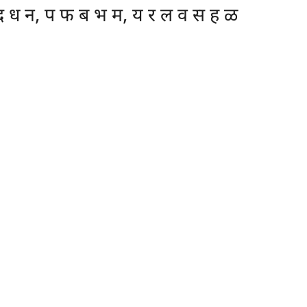
 ध न, प फ ब भ म, य र ल व स ह ळ