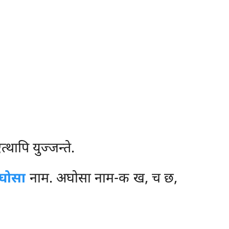
थापि युज्जन्ते.
घोसा
नाम. अघोसा नाम-क ख, च छ,