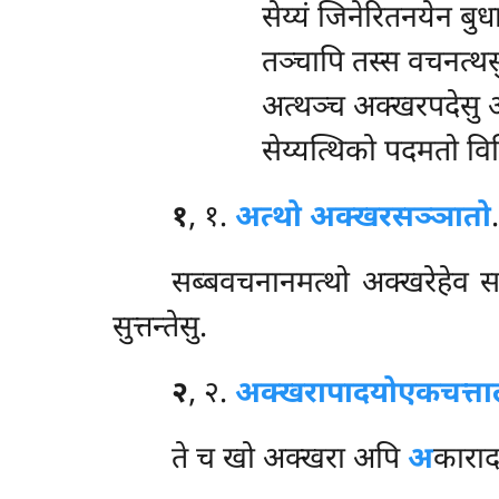
सेय्यं जिनेरितनयेन बुध
तञ्चापि तस्स वचनत्थस
अत्थञ्च अक्खरपदेसु
सेय्यत्थिको पदमतो विवि
१
, १.
अत्थो अक्खरसञ्ञातो
सब्बवचनानमत्थो अक्खरेहेव सञ
सुत्तन्तेसु.
२
, २.
अक्खरापादयो
एकचत्ता
ते च खो अक्खरा अपि
अ
काराद