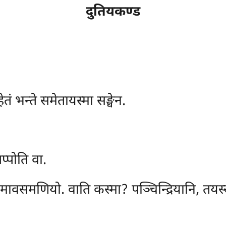
दुतियकण्ड
ेतं भन्ते समेतायस्मा सङ्घेन.
प्पोति वा.
नु’ मावसमणियो. वाति कस्मा? पञ्चिन्द्रियानि, तयस