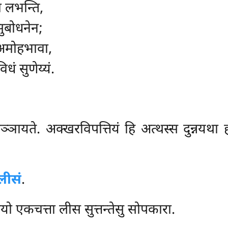
ा लभन्ति,
ुबोधनेन;
 अमोहभावा,
धं सुणेय्यं.
.
्ञायते. अक्खरविपत्तियं हि अत्थस्स दुन्नयथा 
लीसं
.
यो एकचत्ता लीस सुत्तन्तेसु सोपकारा.