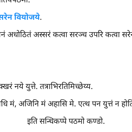
ं ततियपठमा.
 सरेन वियोजये
.
ञ्जनं अधोठितं अस्सरं कत्वा सरञ्च उपरि कत्वा सर
रं नये युत्ते. तत्राभिरतिमिच्छेय्य.
ि मं, अजिनि मं अहासि मे. एत्थ पन युत्तं न होत
इति सन्धिकप्पे पठमो कण्डो.