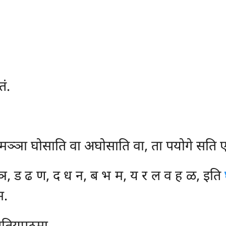
तं.
मञ्ञा घोसाति वा अघोसाति वा, ता पयोगे सति एत्
, ड ढ ण, द ध न, ब भ म, य र ल व ह ळ, इति
म.