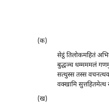
(क)
सेट्ठं
तिलोकमहितं अभिवन
बुद्धञ्च धम्मममलं गणम
सत्थुस्स तस्स वचनत्थवरं 
वक्खामि सुत्तहितमेत्थ 
(ख)