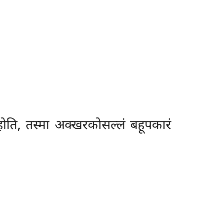
होति, तस्मा अक्खरकोसल्लं बहूपकारं