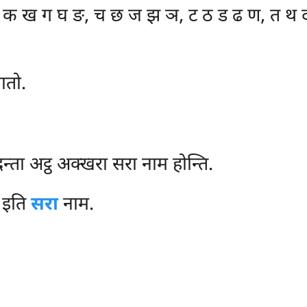
क ख ग घ ङ, च छ ज झ ञ, ट ठ ड ढ ण, त थ द
ातो.
दन्ता अट्ठ अक्खरा सरा नाम होन्ति.
 इति
सरा
नाम.