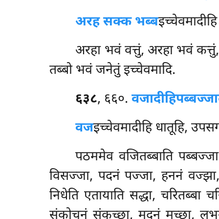
अरह सक्क भब्ब
इच्चेवमादीह
अरहा भवं वत्तुं, अरहा भवं कत्तुं
तब्बो भवं जनेतुं इच्चेवमादि.
६३८
, ६६०.
वजादीहिपब्बज्ज
वज
इच्चेवमादीहि धातूहि, उपसग्
पठममेव वजितब्बाति पब्बज्जा
विसज्जा, पदनं पज्जा, हननं वज्झा, 
निधेति एतायाति सद्धा, चरितब्बा चरि
संकोचनं संकुच्छा, मदनं मच्छा, लभन