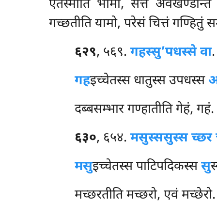
एतस्माति भीमो, सत्ते अवखण्डेन्त
गच्छतीति यामो, परेसं चित्तं गण्हितु
६२९
, ५६९.
गहस्सु’पधस्से वा
.
गह
इच्चेतस्स धातुस्स उपधस्स
दब्बसम्भार गण्हातीति गेहं, गहं.
६३०
, ६५४.
मसुस्स
सुस्स च्छर 
मसु
इच्चेतस्स पाटिपदिकस्स
सु
स
मच्छरतीति मच्छरो, एवं मच्छेरो.