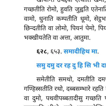
खीयन्ति उपद्दवा एत्थाति खेमो
गच्छतीति रोमो, हुवति जुह्वति एते
वामो, धुनाति कम्पतीति धूमो, सेट्ठभ
छिन्दतीति वा लोमो, पियनं पेमो, प
भक्खीयतेति वा अत्ता, आतुमा.
६२८
, ६५३.
समादीहि
थ मा
.
समु दमु दर रह दु हि सि भी 
समेतीति समथो, दमतीति दमथ
गण्हिस्सतीति रथो, दब्बसम्भारे रहति 
वा दुमो, पथवीपब्बतादीसु गच्छति 