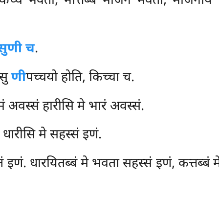
किच्चं भवता, भोत्तब्बं भोजनं भवता, भोजनीयं
सु
णी च
.
ेसु
णी
पच्चयो होति, किच्चा च.
ं अवस्सं हारीसि मे भारं अवस्सं.
 धारीसि मे सहस्सं इणं.
 इणं. धारयितब्बं मे भवता सहस्सं इणं, कत्तब्बं 