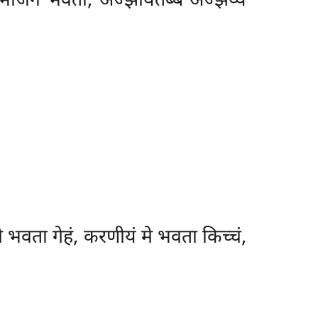
 भोजनं भवता, अज्झयितब्बं अज्झेय्यं
मे भवता गेहं, करणीयं मे भवता किच्चं,