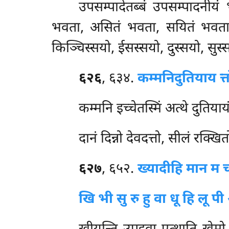
उपसम्पादेतब्बं उपसम्पादनीय
भवता, असितं भवता, सयितं भवत
किञ्चिस्सयो, ईसस्सयो, दुस्सयो, सुस
६२६
, ६३४.
कम्मनि
दुतियाय त्
कम्मनि इच्चेतस्मिं अत्थे दुतियाय
दानं दिन्नो देवदत्तो, सीलं रक्खितो
६२७
, ६५२.
ख्यादीहि मान म 
खि भी सु रु हु वा धू हि लू प