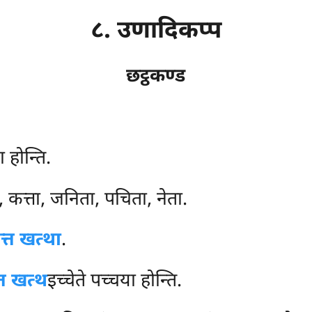
८. उणादिकप्प
छट्ठकण्ड
ा होन्ति.
कत्ता, जनिता, पचिता, नेता.
त्त खत्था
.
्त खत्थ
इच्चेते पच्चया होन्ति.