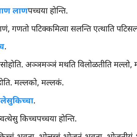
याण लाण
पच्चया होन्ति.
याणं, गणतो पटिक्कमित्वा सलन्ति एत्थाति पटिसल
 च
.
ेसोहोति. अञ्ञमञ्ञं मथति विलोळतीति मल्लो, म
ति. मल्लको, मल्लकं.
लेसुकिच्चा
.
स्वत्थेसु किच्चपच्चया होन्ति.