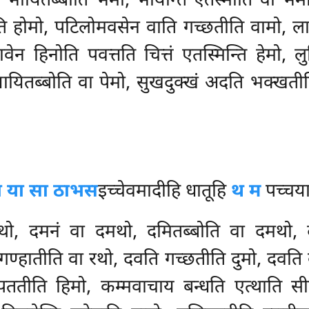
, भायितब्बोति भेमो, भायन्ति एतस्माति वा भे
नाति होमो, पटिलोमवसेन वाति गच्छतीति वामो, 
ावेन हिनोति पवत्तति चित्तं एतस्मिन्ति हेमो, 
ियायितब्बोति वा पेमो, सुखदुक्खं अदति भक्खत
दा या सा ठाभस
इच्चेवमादीहि धातूहि
थ म
पच्चया 
ो, दमनं वा दमथो, दमितब्बोति वा दमथो, द
गण्हातीति वा रथो, दवति गच्छतीति दुमो, दवति वु
पततीति हिमो, कम्मवाचाय बन्धति एत्थाति सीम