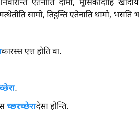
ि निवारेन्ति एतेनाति दामो, मूसिकादीहि खा
ं समत्थेतीति सामो, तिट्ठन्ति एतेनाति थामो, भसति
अ
कारस्स एत्त होति वा.
च्छेरा
.
्स
च्छरच्छेरा
देसा होन्ति.