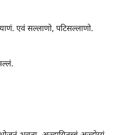
्याणं. एवं सल्लाणो, पटिसल्लाणो.
ल्लं.