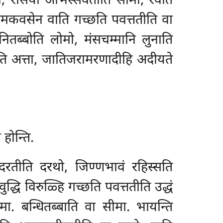
मो, रंसियो अभिस्सवेतीति सोमो, रवति
लामकवसेन वाति गच्छति पवत्ततीति वा
लुनितब्बोति लोमो, मंसचम्मानि लुनाति
ीति अत्ता, जातिजरामरणादीहि अदीयते
होन्ति.
रतीति दरथो, जिण्णभावं रहिस्सति
द्धि विरुळ्हि गच्छति पवत्ततीति उद्धं
ा. बन्धितब्बाति वा सीमा. भायन्ति