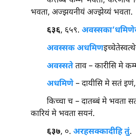
कत्तब्बं कम्मं भवता, करणीयं 
भवता, अज्झयनीयं अज्झेय्यं भवता.
६३६
, ६५९.
अवस्सका’धमिणे
अवस्सक अधमिण
इच्चेतेस्वत्थ
अवस्सते
ताव – कारीसि मे कम्म
अधमिणे
– दायीसि मे सतं इणं,
किच्चा च – दातब्बं मे भवता सतं
कारियं मे भवता सयनं.
६३७
, ०.
अरहसक्कादीहि तुं
.