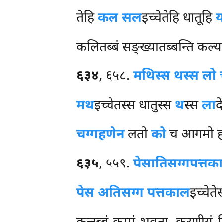
तेहि
कल सल
इच्चेतेहि धातूहि
कलितब्बं सङ्ख्यातब्बन्ति कल्
६३४
, ६५८.
मथिस्स थस्स लो
मथ
इच्चेतस्स धातुस्स
थ
स्स
ला
द
चग्गहणेन
लतो
को
च आगमो हो
६३५
, ५५९.
पेसातिसग्गपत्तका
पेस अतिसग्ग पत्तकाल
इच्चेते