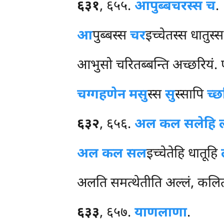
६३१
, ६५५.
आपुब्बचरस्स च
.
आ
पुब्बस्स
चर
इच्चेतस्स धातुस्
आभुसो चरितब्बन्ति अच्छरियं. एव
चग्गहणेन मसु
स्स
सु
स्सापि
च्छ
६३२
, ६५६.
अल कल सलेहि 
अल कल सल
इच्चेतेहि धातूहि
अलति समत्थेतीति अल्लं, कलितब्
६३३
, ६५७.
याण
लाणा
.