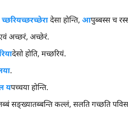
स
च्छरियच्छरच्छेरा
देसा होन्ति,
आ
पुब्बस्स च रस्
ं अच्छरं, अच्छेरं.
रिया
देसो होति, मच्छरियं.
लया
.
ल य
पच्चया होन्ति.
बं सङ्ख्यातब्बन्ति कल्लं, सलति गच्छति पविसतीत