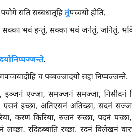
ि पयोगे सति सब्बधातूहि
तुं
पच्चयो होति.
, सक्का भवं हन्तुं, सक्का भवं जनेतुं, जनितुं, भवि
ादयो
निप्पज्जन्ते
.
गपच्चयादीहि च पब्बज्जादयो सद्दा निप्पज्जन्ते.
, इञ्जनं एज्जा, समज्जनं समज्जा, निसीदनं 
एसनं इच्छा, अतिएसनं अतिच्छा, सदनं सज्जा, स
या, करणं किरिया, रुजनं रुच्छा, पदनं पच्छा, 
ं लच्छा, रदिहब्बाति रच्छा, रदनं विलेखनं वा