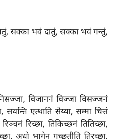
तुं, सक्का भवं दातुं, सक्का भवं गन्तुं,
निसज्जा, विजाननं विज्जा विसज्जनं
यन्ति एत्थाति सेय्या, सम्मा चित्तं
रिञ्चनं रिच्छा, तिकिच्छनं तितिच्छा,
रच्छा, अधो भागेन गच्छतीति तिरच्छा,