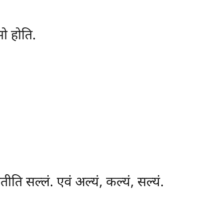
सो होति.
ि सल्लं. एवं अल्यं, कल्यं, सल्यं.