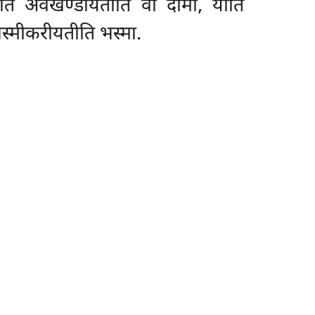
दीयति अवखण्डीयतीति वा दामो, याति
 भस्मीकरीयतीति भस्मा.