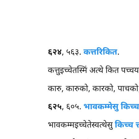
६२४
, ५६३.
कत्तरि
कित
.
कत्तुइच्चेतस्मिं अत्थे कित पच्चय
कारु, कारुको, कारको, पाचको, 
६२५
, ६०५.
भावकम्मेसु किच्च
भावकम्मइच्चेतेस्वत्थेसु
किच्च त