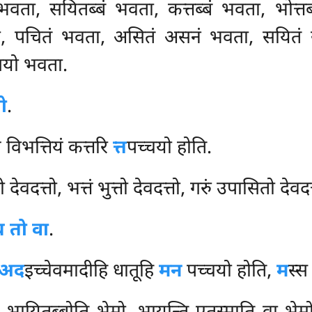
ं भवता, सयितब्बं भवता, कत्तब्बं भवता, भोत
ा, पचितं भवता, असितं असनं भवता, सयितं
्सयो भवता.
तो
.
ं विभत्तियं कत्तरि
त्त
पच्चयो होति.
 देवदत्तो, भत्तं भुत्तो देवदत्तो, गरुं उपासितो देवदत
च तो वा
.
ी अद
इच्चेवमादीहि धातूहि
मन
पच्चयो होति,
म
स्