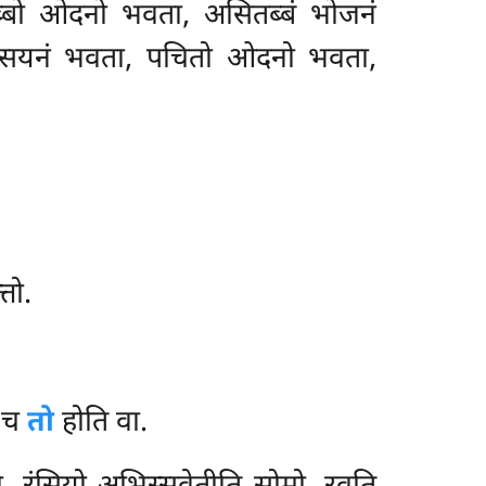
्तब्बो ओदनो भवता, असितब्बं भोजनं
 सयनं भवता, पचितो ओदनो भवता,
्तो.
स च
तो
होति वा.