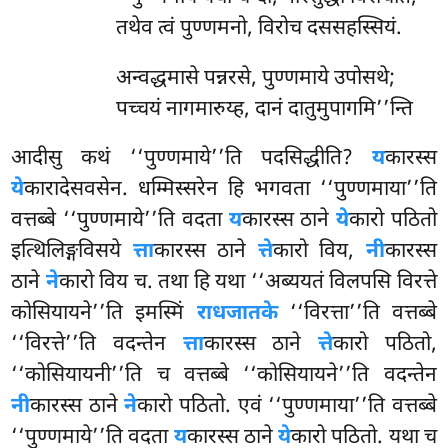
तथेव त्वं पुण्णमनो, विरोच दससहस्सियं.
अन्वद्धमासे पन्नरसे, पुण्णमाये उपोसथे;
पच्चयं नागमारुय्ह, दानं दातुमुपागमि’’न्ति
आदीसु कथं ‘‘पुण्णमाये’’ति पदसिद्धीति?
य
कारस्स
ये
कारादेसवसेन. धम्मिस्सरेन हि भगवता ‘‘पुण्णमाया’’ति
वत्तब्बे ‘‘पुण्णमाये’’ति वदता
य
कारस्स ठाने
ये
कारो पठितो
इत्थिलिङ्गविसये
त्ता
कारस्स ठाने
त्ते
कारो
विय,
नी
कारस्स
ठाने
ने
कारो विय च. तथा हि यथा ‘‘अब्ययतं विलपसि विरत्ते
कोसियायने’’ति इमस्मिं
राधजातके
‘‘विरत्ता’’ति वत्तब्बे
‘‘विरत्ते’’ति वदन्तेन
त्ता
कारस्स ठाने
त्ते
कारो पठितो,
‘‘कोसियायनी’’ति च वत्तब्बे ‘‘कोसियायने’’ति वदन्तेन
नी
कारस्स ठाने
ने
कारो पठितो. एवं ‘‘पुण्णमाया’’ति वत्तब्बे
‘‘पुण्णमाये’’ति वदता
य
कारस्स ठाने
ये
कारो पठितो. यथा च