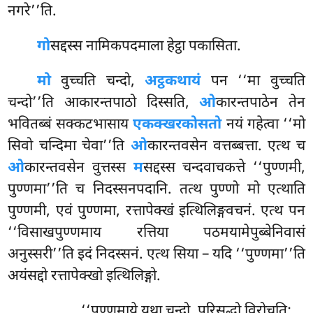
नगरे’’ति.
गो
सद्दस्स नामिकपदमाला हेट्ठा पकासिता.
मो
वुच्चति चन्दो,
अट्ठकथायं
पन ‘‘मा वुच्चति
चन्दो’’ति आकारन्तपाठो दिस्सति,
ओ
कारन्तपाठेन तेन
भवितब्बं सक्कटभासाय
एकक्खरकोसतो
नयं गहेत्वा ‘‘मो
सिवो चन्दिमा चेवा’’ति
ओ
कारन्तवसेन वत्तब्बत्ता. एत्थ च
ओ
कारन्तवसेन वुत्तस्स
म
सद्दस्स चन्दवाचकत्ते ‘‘पुण्णमी,
पुण्णमा’’ति च निदस्सनपदानि. तत्थ पुण्णो मो एत्थाति
पुण्णमी, एवं पुण्णमा, रत्तापेक्खं इत्थिलिङ्गवचनं. एत्थ पन
‘‘विसाखपुण्णमाय रत्तिया पठमयामेपुब्बेनिवासं
अनुस्सरी’’ति इदं निदस्सनं. एत्थ सिया – यदि ‘‘पुण्णमा’’ति
अयंसद्दो रत्तापेक्खो इत्थिलिङ्गो.
‘‘पुण्णमाये यथा चन्दो, परिसुद्धो विरोचति;