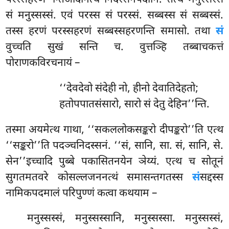
सं मनुस्सस्सं. एवं परस्स सं परस्सं. सब्बस्स सं सब्बस्सं.
तस्स हरणं परस्सहरणं सब्बस्सहरणन्ति समासो. तथा
सं
वुच्चति सुखं सन्ति च. वुत्तञ्हि तब्बाचकत्तं
पोराणकविरचनायं –
‘‘देवदेवो
संदेही नो, हीनो देवातिदेहतो;
हतोपपातसंसारो, सारो सं देतु देहिन’’न्ति.
तस्मा अयमेत्थ गाथा, ‘‘सकललोकसङ्करो दीपङ्करो’’ति एत्थ
‘‘सङ्करो’’ति पदञ्चनिदस्सनं. ‘‘सं, सानि, सा. सं, सानि, से.
सेन’’इच्चादि पुब्बे पकासितनयेन ञेय्यं. एत्थ च सोतूनं
सुगतमतवरे कोसल्लजननत्थं समासन्तगतस्स
सं
सद्दस्स
नामिकपदमालं परिपुण्णं कत्वा कथयाम –
मनुस्सस्सं, मनुस्सस्सानि, मनुस्सस्सा. मनुस्सस्सं,