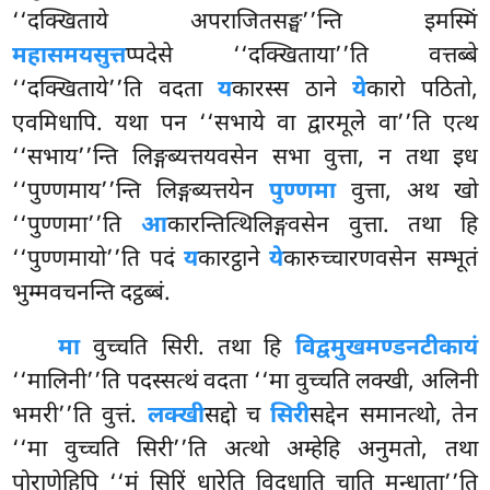
‘‘दक्खिताये अपराजितसङ्घ’’न्ति इमस्मिं
महासमयसुत्त
प्पदेसे ‘‘दक्खिताया’’ति वत्तब्बे
‘‘दक्खिताये’’ति वदता
य
कारस्स ठाने
ये
कारो पठितो,
एवमिधापि. यथा पन ‘‘सभाये वा द्वारमूले वा’’ति एत्थ
‘‘सभाय’’न्ति लिङ्गब्यत्तयवसेन सभा वुत्ता, न तथा इध
‘‘पुण्णमाय’’न्ति लिङ्गब्यत्तयेन
पुण्णमा
वुत्ता, अथ खो
‘‘पुण्णमा’’ति
आ
कारन्तित्थिलिङ्गवसेन वुत्ता. तथा हि
‘‘पुण्णमायो’’ति पदं
य
कारट्ठाने
ये
कारुच्चारणवसेन सम्भूतं
भुम्मवचनन्ति दट्ठब्बं.
मा
वुच्चति सिरी. तथा हि
विद्वमुखमण्डनटीकायं
‘‘मालिनी’’ति पदस्सत्थं वदता ‘‘मा वुच्चति लक्खी, अलिनी
भमरी’’ति वुत्तं.
लक्खी
सद्दो च
सिरी
सद्देन समानत्थो, तेन
‘‘मा वुच्चति सिरी’’ति अत्थो अम्हेहि अनुमतो, तथा
पोराणेहिपि ‘‘मं सिरिं धारेति विदधाति चाति मन्धाता’’ति