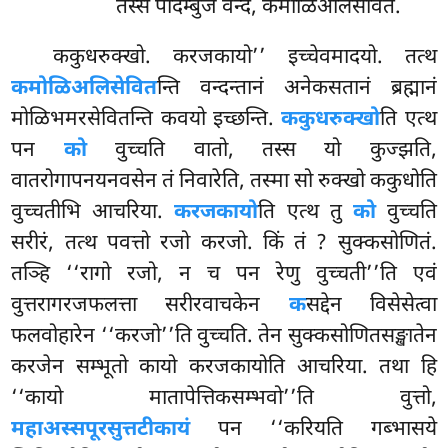
तस्स पादम्बुजं वन्दे, कमोळिअलिसेवितं.
ककुधरुक्खो. करजकायो’’ इच्चेवमादयो. तत्थ
कमोळिअलिसेवित
न्ति वन्दन्तानं अनेकसतानं ब्रह्मानं
मोळिभमरसेवितन्ति कवयो इच्छन्ति.
ककुधरुक्खो
ति एत्थ
पन
को
वुच्चति वातो, तस्स यो कुज्झति,
वातरोगापनयनवसेन तं निवारेति, तस्मा सो रुक्खो ककुधोति
वुच्चतीभि आचरिया.
करजकायो
ति एत्थ तु
को
वुच्चति
सरीरं, तत्थ पवत्तो रजो करजो. किं तं
? सुक्कसोणितं.
तञ्हि ‘‘रागो रजो, न च पन रेणु वुच्चती’’ति एवं
वुत्तरागरजफलत्ता सरीरवाचकेन
क
सद्देन विसेसेत्वा
फलवोहारेन ‘‘करजो’’ति वुच्चति. तेन सुक्कसोणितसङ्खातेन
करजेन सम्भूतो कायो करजकायोति आचरिया. तथा हि
‘‘कायो मातापेत्तिकसम्भवो’’ति वुत्तो,
महाअस्सपूरसुत्तटीकायं
पन ‘‘करियति गब्भासये