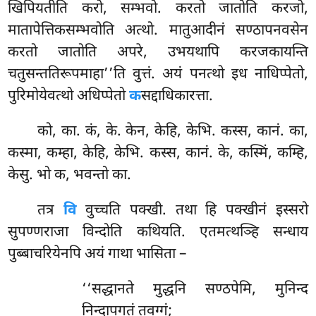
खिपियतीति करो, सम्भवो. करतो जातोति करजो,
मातापेत्तिकसम्भवोति अत्थो. मातुआदीनं सण्ठापनवसेन
करतो जातोति अपरे, उभयथापि करजकायन्ति
चतुसन्ततिरूपमाहा’’ति वुत्तं. अयं पनत्थो इध नाधिप्पेतो,
पुरिमोयेवत्थो अधिप्पेतो
क
सद्दाधिकारत्ता.
को, का. कं, के. केन, केहि, केभि. कस्स, कानं. का,
कस्मा, कम्हा, केहि, केभि. कस्स, कानं. के, कस्मिं, कम्हि,
केसु. भो क, भवन्तो का.
तत्र
वि
वुच्चति पक्खी. तथा हि पक्खीनं इस्सरो
सुपण्णराजा विन्दोति कथियति. एतमत्थञ्हि सन्धाय
पुब्बाचरियेनपि अयं गाथा भासिता –
‘‘सद्धानते मुद्धनि सण्ठपेमि, मुनिन्द
निन्दापगतं तवग्गं;