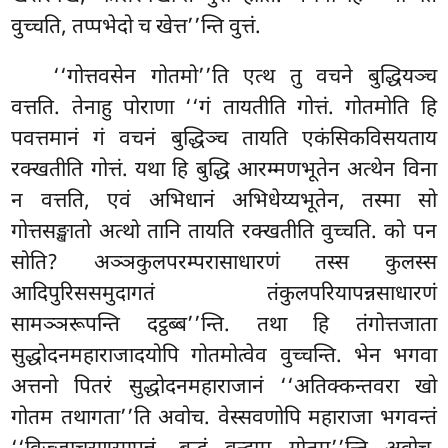
वुच्चति, तप्पभेदो च खेत्त’’न्ति वुत्तं.
‘‘गोत्तवसेन
गोतमो’’ति एत्थ तु वचने बुद्धियञ्च
वत्तति. तेनाहु पोराणा ‘‘गं तायतीति गोत्तं. गोतमोति हि
पवत्तमानं गं वचनं बुद्धिञ्च तायति एकंसिकविसयताय
रक्खतीति गोत्तं. यथा हि बुद्धि आरम्मणभूतेन अत्थेन विना
न वत्तति, एवं अभिधानं अभिधेय्यभूतेन, तस्मा सो
गोत्तसङ्खातो अत्थो तानि तायति रक्खतीति वुच्चति. को पन
सोति? अञ्ञकुलपरम्परासाधारणं तस्स कुलस्स
आदिपुरिससमुदागतं तंकुलपरियापन्नसाधारणं
सामञ्ञरूपन्ति दट्ठब्ब’’न्ति. तथा हि तंगोत्तजाता
सुद्धोदनमहाराजादयोपि गोतमोत्वेव वुच्चन्ति. भेन भगवा
अत्तनो पितरं सुद्धोदनमहाराजानं ‘‘अतिक्कन्तवरा खो
गोतम तथागता’’ति अवोच. वेस्सवणोपि महाराजा भगवन्तं