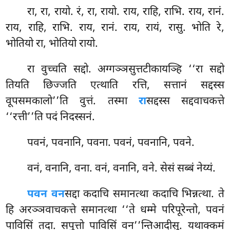
रा, रा, रायो. रं, रा, रायो. राय, राहि, राभि. राय, रानं.
राय, राहि, राभि. राय, रानं. राय, रायं, रासु. भोति रे,
भोतियो रा, भोतियो रायो.
रा वुच्चति सद्दो. अग्गञ्ञसुत्तटीकायञ्हि ‘‘रा सद्दो
तियति छिज्जति एत्थाति रत्ति, सत्तानं सद्दस्स
वूपसमकालो’’ति वुत्तं. तस्मा
रा
सद्दस्स सद्दवाचकत्ते
‘‘रत्ती’’ति पदं निदस्सनं.
पवनं, पवनानि, पवना. पवनं, पवनानि, पवने.
वनं, वनानि, वना. वनं, वनानि, वने. सेसं सब्बं नेय्यं.
पवन वन
सद्दा कदाचि समानत्था कदाचि भिन्नत्था. ते
हि अरञ्ञवाचकत्ते समानत्था ‘‘ते धम्मे परिपूरेन्तो, पवनं
पाविसिं तदा. सपुत्तो पाविसिं वन’’न्तिआदीसु. यथाक्कमं