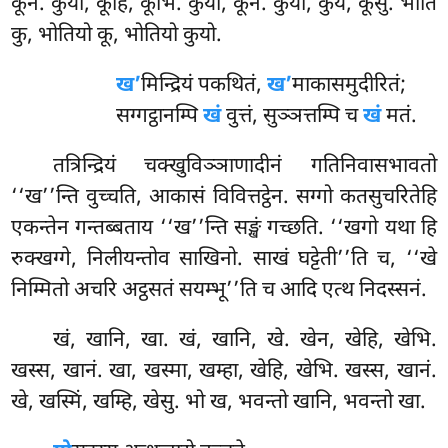
कूनं. कुया, कूहि, कूभि. कुया, कूनं. कुया, कुयं, कूसु. भोति
कु, भोतियो कू, भोतियो कुयो.
ख’
मिन्द्रियं पकथितं,
ख’
माकासमुदीरितं;
सग्गट्ठानम्पि
खं
वुत्तं, सुञ्ञत्तम्पि च
खं
मतं.
तत्रिन्द्रियं
चक्खुविञ्ञाणादीनं गतिनिवासभावतो
‘‘ख’’न्ति वुच्चति, आकासं विवित्तट्ठेन. सग्गो कतसुचरितेहि
एकन्तेन गन्तब्बताय ‘‘ख’’न्ति सङ्खं गच्छति. ‘‘खगो यथा हि
रुक्खग्गे, निलीयन्तोव साखिनो. साखं घट्टेती’’ति च, ‘‘खे
निम्मितो अचरि अट्ठसतं सयम्भू’’ति च आदि एत्थ निदस्सनं.
खं, खानि, खा. खं, खानि, खे. खेन, खेहि, खेभि.
खस्स, खानं. खा, खस्मा, खम्हा, खेहि, खेभि. खस्स, खानं.
खे, खस्मिं, खम्हि, खेसु. भो ख, भवन्तो खानि, भवन्तो खा.