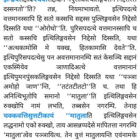
दस्सनतो’’ति? तन्न, नियमाभावतो. इत्थिपदत्थे
वत्तमानस्सापि हि सतो कस्सचि सद्दस्स पुल्लिङ्गवसेन निद्देसो
दिस्सति यथा ‘‘ओरोधो’’ति. पुरिसपदत्थे वत्तमानस्सापि च
सतो कस्सचि इत्थिलिङ्गवसेन निद्देसो दिस्सति, यथा
‘‘अत्थकामोसि मे यक्ख, हितकामासि देवते’’ति.
इत्थिपुरिसपदत्थेसु पन अवत्तमानानम्पि सतं केसञ्चि सद्दानं
एकस्मिंयेव ञाणादिअत्थे वत्तमानानं
इत्थिपुमनपुंसकलिङ्गवसेन निद्देसो दिस्सति यथा ‘‘पञ्ञा
अमोहो ञाण’’न्ति, ‘‘तटंतटीतटो’’ति च. तथा हि
अनित्थिभूतोपि समानो ‘‘मातुला’’ति इत्थिलिङ्गवसेन
रुक्खोपि
नामं लभति, तब्बसेन नगरम्पि. तेनाह
चक्कवत्तिसुत्तटीकायं ‘‘मातुला
ति इत्थिलिङ्गवसेन
लद्धनामो एको रुक्खो, ताय आसन्नप्पदेसे मापितत्ता नगरम्पि
‘मातुला’त्वेव पञ्ञायित्थ. तेन वुत्तं मातुलायन्ति एवंनामके