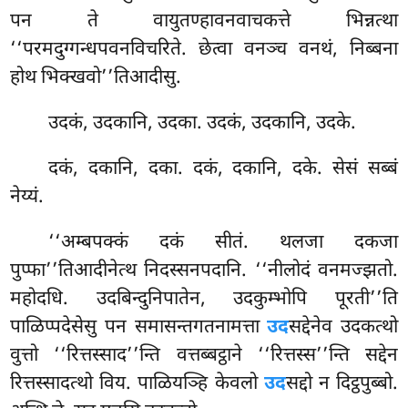
पन ते वायुतण्हावनवाचकत्ते भिन्नत्था
‘‘परमदुग्गन्धपवनविचरिते. छेत्वा वनञ्च वनथं, निब्बना
होथ भिक्खवो’’तिआदीसु.
उदकं, उदकानि, उदका. उदकं, उदकानि, उदके.
दकं, दकानि, दका. दकं, दकानि, दके. सेसं सब्बं
नेय्यं.
‘‘अम्बपक्कं
दकं सीतं. थलजा दकजा
पुप्फा’’तिआदीनेत्थ निदस्सनपदानि. ‘‘नीलोदं वनमज्झतो.
महोदधि. उदबिन्दुनिपातेन, उदकुम्भोपि पूरती’’ति
पाळिप्पदेसेसु पन समासन्तगतनामत्ता
उद
सद्देनेव उदकत्थो
वुत्तो ‘‘रित्तस्साद’’न्ति वत्तब्बट्ठाने ‘‘रित्तस्स’’न्ति सद्देन
रित्तस्सादत्थो विय. पाळियञ्हि केवलो
उद
सद्दो न दिट्ठपुब्बो.