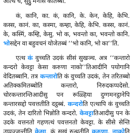
अत्थि चे, सुट्ठु मनसि कातब्बो.
कं, कानि, का. कं, कानि, के. केन, केहि, केभि.
कस्स, कानं. का, कस्मा, कम्हा, केहि, केभि. कस्स, कानं.
के, कस्मिं, कम्हि, केसु. भो क, भवन्तो का, भवन्तो कानि.
भो
सद्देन वा बहुवचनं योजेतब्बं ‘‘भो कानि, भो का’’ति.
एत्थ
कं
वुच्चति उदकं सीसं सुखञ्च. अत्र ‘‘कन्तारो
कन्दरो केवट्टा केसा करुणा नाको’’तिआदीनि पयोगानि
वेदितब्बानि. तत्र
कन्तारो
ति कं वुच्चति उदकं, तेन तरितब्बो
अतिक्कमितब्बोति कन्तारो, निरुदकप्पदेसो.
चोरकन्तारन्तिआदीसु पन रूळ्हिया दुग्गमनट्ठानेपि
कन्तारसद्दो पवत्ततीति दट्ठब्बं.
कन्दरो
ति एत्थापि कं वुच्चति
उदकं, तेन दारितो भिन्नोति कन्दरो.
केवट्टा
तिआदीसु पन के
उदके वत्तनतो गहणत्थं पवत्तनतो केवट्टा. के सीसे सेन्ति
उप्पज्जन्तीति
केसा
. कं सुखं रुन्धतीति
करुणा. नाको
ति