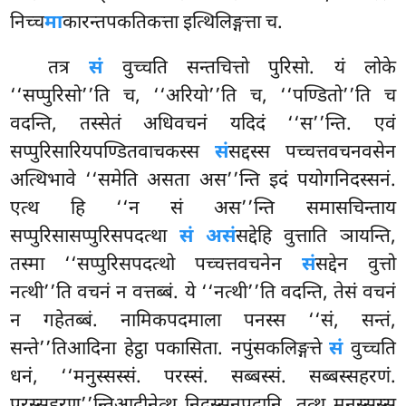
निच्च
मा
कारन्तपकतिकत्ता इत्थिलिङ्गत्ता च.
तत्र
सं
वुच्चति सन्तचित्तो पुरिसो. यं लोके
‘‘सप्पुरिसो’’ति च, ‘‘अरियो’’ति च, ‘‘पण्डितो’’ति च
वदन्ति, तस्सेतं अधिवचनं यदिदं ‘‘स’’न्ति. एवं
सप्पुरिसारियपण्डितवाचकस्स
सं
सद्दस्स पच्चत्तवचनवसेन
अत्थिभावे ‘‘समेति असता अस’’न्ति इदं पयोगनिदस्सनं.
एत्थ हि ‘‘न सं अस’’न्ति समासचिन्ताय
सप्पुरिसासप्पुरिसपदत्था
सं असं
सद्देहि वुत्ताति ञायन्ति,
तस्मा ‘‘सप्पुरिसपदत्थो पच्चत्तवचनेन
सं
सद्देन वुत्तो
नत्थी’’ति वचनं न वत्तब्बं. ये ‘‘नत्थी’’ति वदन्ति, तेसं वचनं
न गहेतब्बं. नामिकपदमाला पनस्स ‘‘सं, सन्तं,
सन्ते’’तिआदिना हेट्ठा पकासिता. नपुंसकलिङ्गत्ते
सं
वुच्चति
धनं, ‘‘मनुस्सस्सं. परस्सं. सब्बस्सं. सब्बस्सहरणं.
परस्सहरण’’न्तिआदीनेत्थ निदस्सनपदानि. तत्थ मनुस्सस्स