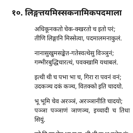
१०. लिङ्गत्तयमिस्सकनामिकपदमाला
अधिकूनकतो चेक-क्खरतो च इतो परं;
तीणि लिङ्गानि मिस्सेत्वा, पदमालमनाकुलं.
नानासुखुमसङ्केत-गतेस्वत्थेसु विञ्ञुनं;
गम्भीरबुद्धिचारत्थं, पवक्खामि यथाबलं.
इत्थी थी च पभा भा च, गिरा रा पवनं वनं;
उदकञ्च दकं कञ्च, वितक्को इति चादयो.
भू
भूमि चेव अरञ्ञं, अरञ्ञानीति चादयो;
पञ्ञा पञ्ञाणं ञाणञ्च, इच्चादी च तिधा
सियुं.