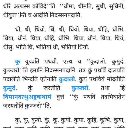
धीरे अत्थस्स कोविदे’’ति. ‘‘धीमा, धीमति, सुधी, सुधिनी,
धीयुत्त’’न्ति च आदीनि निदस्सनपदानि.
धी, धी, धियो. धिं, धी, धियो. धिया, धीहि, धीभि.
धिया, धीनं. धिया, धीहि, धीभि. धिया, धीनं. धिया, धियं,
धीसु. भोति धि, भोतियो धी, भोतियो धियो.
कु
वुच्चति पथवी. एत्थ च ‘‘कुदालो. कुमुदं.
कुञ्जरो’’ति इमानि निदस्सनपदानि. तत्र कुं पथविं दालयति
पदालेति भिन्दति एतेनाति
कुदालो
. कुयं पथवियं मोदतीति
कुमुदं
. कुं जरतीति
कुञ्जरो
. तथा हि
विमानवत्थुअट्ठकथायं
वुत्तं ‘‘कुं पथविं तदभिघातेन
जरयतीति कुञ्जरो’’ति.
कु, कू, कुयो. कुं, कू, कुयो. कुया, कूहि, कूभि. कुया,