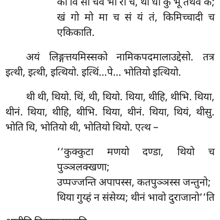
को वि सा चेव भा रा च, थी धी कु भू तथेव कं;
खं गो मो मा च सं यं तं, किमिच्चादी च
एकिकाति.
अयं लिङ्गत्तयमिस्सको नामिकपदमालाउद्देसो. तत्र
इत्थी, इत्थी, इत्थियो. इत्थिं…पे… भोतियो इत्थियो.
थी थी, थियो. थिं, थी, थियो. थिया, थीहि, थीभि. थिया,
थीनं. थिया, थीहि, थीभि. थिया, थीनं. थिया, थियं, थीसु.
भोति थि, भोतियो थी, भोतियो थियो. एत्थ –
‘‘कुक्कुटा मणयो दण्डा, थियो च
पुञ्ञलक्खणा;
उप्पज्जन्ति अपापस्स, कतपुञ्ञस्स जन्तुनो;
थिया गुय्हं न संसेय्य; थीनं भावो दुराजानो’’ति