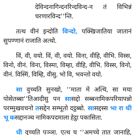
देविन्दनागिन्दनरिन्दविन्द-न तं विभिन्नं
चरणारविन्द’’न्ति.
तत्थ वीनं इन्दोति
विन्दो,
पक्खिजातिया जातानं
सुपण्णानं राजाति अत्थो.
विं, वी, वयो. विं, वी, वयो. विना, वीहि, वीभि. विस्स,
विनो, वीनं. विना, विस्मा, विम्हा, वीहि, वीभि. विस्स, विनो,
वीनं. विस्मिं, विम्हि, वीसु. भो वि, भवन्तो वयो.
सा
वुच्चति सुनखो, ‘‘माता मे अत्थि, सा मया
पोसेतब्बा’’तिआदीसु पन
सा
सद्दो सब्बनामिकपरियापन्नो
परम्मुखवचनो
त
सद्देन सम्भूतो दट्ठब्बो.
सा
सद्दस्स
भा रा थी
भू क
सद्दानञ्च नामिकपदमाला हेट्ठा पकासिता.
धी
वुच्चति पञ्ञा. एत्थ च ‘‘अमच्चे तात जानाहि,