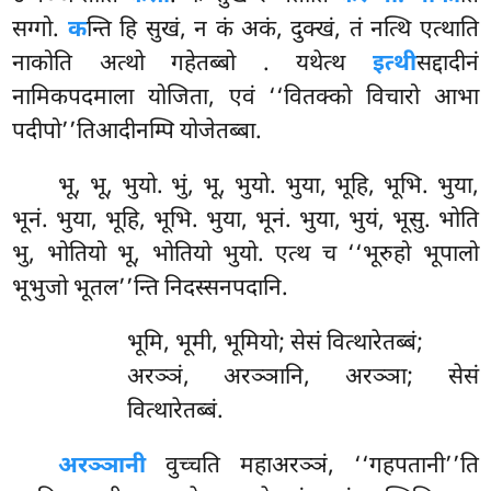
सग्गो.
क
न्ति हि सुखं, न कं अकं, दुक्खं, तं नत्थि एत्थाति
नाकोति अत्थो गहेतब्बो
. यथेत्थ
इत्थी
सद्दादीनं
नामिकपदमाला योजिता, एवं ‘‘वितक्को विचारो आभा
पदीपो’’तिआदीनम्पि योजेतब्बा.
भू, भू, भुयो. भुं, भू, भुयो. भुया, भूहि, भूभि. भुया,
भूनं. भुया, भूहि, भूभि. भुया, भूनं. भुया, भुयं, भूसु. भोति
भु, भोतियो भू, भोतियो भुयो. एत्थ च ‘‘भूरुहो भूपालो
भूभुजो भूतल’’न्ति निदस्सनपदानि.
भूमि, भूमी, भूमियो; सेसं वित्थारेतब्बं;
अरञ्ञं, अरञ्ञानि, अरञ्ञा; सेसं
वित्थारेतब्बं.
अरञ्ञानी
वुच्चति महाअरञ्ञं, ‘‘गहपतानी’’ति