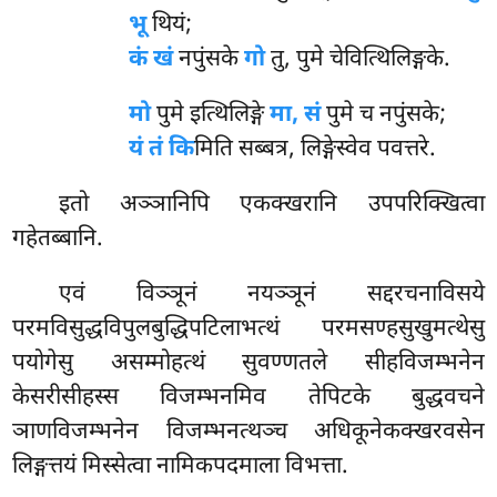
भू
थियं;
कं खं
नपुंसके
गो
तु, पुमे चेवित्थिलिङ्गके.
मो
पुमे इत्थिलिङ्गे
मा, सं
पुमे च नपुंसके;
यं तं कि
मिति सब्बत्र, लिङ्गेस्वेव पवत्तरे.
इतो अञ्ञानिपि एकक्खरानि उपपरिक्खित्वा
गहेतब्बानि.
एवं
विञ्ञूनं नयञ्ञूनं सद्दरचनाविसये
परमविसुद्धविपुलबुद्धिपटिलाभत्थं परमसण्हसुखुमत्थेसु
पयोगेसु असम्मोहत्थं सुवण्णतले सीहविजम्भनेन
केसरीसीहस्स विजम्भनमिव तेपिटके बुद्धवचने
ञाणविजम्भनेन विजम्भनत्थञ्च अधिकूनेकक्खरवसेन
लिङ्गत्तयं मिस्सेत्वा नामिकपदमाला विभत्ता.