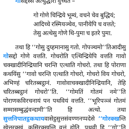
गो
सद्दस्स अत्थुद्धारो वुच्चते –
गो गोणे चिन्द्रिये भूम्यं, वचने चेव बुद्धियं;
आदिच्चे रस्मियञ्चेव, पानीयेपि च वत्तते;
तेसु अत्थेसु गोणे थि-पुमा च इतरे पुमा.
तथा हि ‘‘गोसु दुय्हमानासु गतो. गोपञ्चमो’’तिआदीसु
गो
सद्दो गोणे वत्तति. गोचरोति एत्थिन्द्रियेपि वत्तति गावो
चक्खादीनिन्द्रियानि चरन्ति एत्थाति गोचरो. तथा हि पोराणा
कथयिंसु ‘‘गावो चरन्ति एत्थाति गोचरो, गोचरो विय गोचरो,
अभिण्हं चरितब्बट्ठानं. गावोवाचक्खादीनिन्द्रियानि, तेहि
चरितब्बट्ठानं गोचरो’’ति. ‘‘गोमतिं गोतमं नमे’’ति
पोराणकविरचनायं पन पथवियं वत्तति. ‘‘भूरिपञ्ञं गोतमं
सम्मासम्बुद्धंवन्दामी’’ति हि अत्थो. तथा
सुत्तनिपातट्ठकथाय
वासेट्ठसुत्तसंवण्णनप्पदेसे
‘‘गोरक्ख
न्ति
खेत्तरक्खं, कसिरक्खन्ति वुत्तं होति. पथवी हि ‘‘गो’’ति