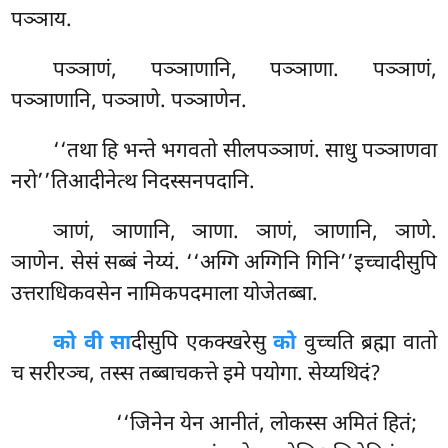
पञ्ञाय.
पञ्ञाणं, पञ्ञाणानि, पञ्ञाणा. पञ्ञाणं,
पञ्ञाणानि, पञ्ञाणे. पञ्ञाणेन.
‘‘तथा हि भन्ते भगवतो सीलपञ्ञाणं. साधु पञ्ञाणवा
नरो’’तिआदीनेत्थ निदस्सनपदानि.
ञाणं, ञाणानि, ञाणा. ञाणं, ञाणानि, ञाणे.
ञाणेन. सेसं सब्बं नेय्यं. ‘‘अग्गि अग्गिनि गिनि’’इच्चादीसुपि
उत्तराधिकवसेन नामिकपदमाला योजेतब्बा.
को वी सा
दीसुपि एकक्खरेसु
को
वुच्चति ब्रह्मा वातो
च सरीरञ्च, तस्स तब्बाचकत्ते इमे पयोगा. सेय्यथिदं?
‘‘जिनेन येन आनीतं, लोकस्स अमितं हितं;