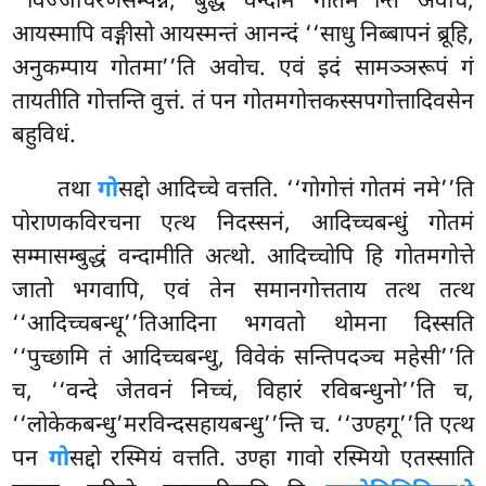
‘‘विज्जाचरणसम्पन्नं, बुद्धं वन्दाम गोतम’’न्ति अवोच,
आयस्मापि वङ्गीसो आयस्मन्तं आनन्दं ‘‘साधु निब्बापनं ब्रूहि,
अनुकम्पाय गोतमा’’ति अवोच. एवं इदं सामञ्ञरूपं गं
तायतीति गोत्तन्ति वुत्तं. तं पन गोतमगोत्तकस्सपगोत्तादिवसेन
बहुविधं.
तथा
गो
सद्दो आदिच्चे वत्तति. ‘‘गोगोत्तं गोतमं नमे’’ति
पोराणकविरचना एत्थ निदस्सनं, आदिच्चबन्धुं गोतमं
सम्मासम्बुद्धं वन्दामीति अत्थो. आदिच्चोपि हि गोतमगोत्ते
जातो भगवापि, एवं तेन समानगोत्तताय तत्थ तत्थ
‘‘आदिच्चबन्धू’’तिआदिना भगवतो थोमना दिस्सति
‘‘पुच्छामि तं आदिच्चबन्धु, विवेकं सन्तिपदञ्च महेसी’’ति
च, ‘‘वन्दे जेतवनं निच्चं, विहारं रविबन्धुनो’’ति च,
‘‘लोकेकबन्धु’मरविन्दसहायबन्धु’’न्ति च. ‘‘उण्हगू’’ति एत्थ
पन
गो
सद्दो रस्मियं
वत्तति. उण्हा गावो रस्मियो एतस्साति