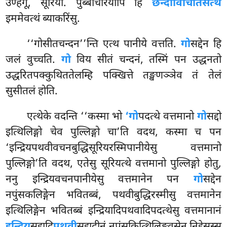
उण्हगू, सूरियो. पुब्बाचरियापि हि
छन्दोविचितिसत्थे
इममेवत्थं ब्याकरिंसु.
‘‘गोसीतचन्दन’’न्ति एत्थ पानीये वत्तति.
गो
सद्देन हि
जलं वुच्चति.
गो
विय सीतं चन्दनं, तस्मिं पन उद्धनतो
उद्धरितपक्कुथिततेलम्हि पक्खित्ते तङ्खणञ्ञेव तं तेलं
सुसीतलं होति.
एत्थेके वदन्ति ‘‘कस्मा भो
‘गो
पदत्थे वत्तमानो
गो
सद्दो
इत्थिलिङ्गो चेव पुल्लिङ्गो चा’ति वदथ, कस्मा च पन
‘इन्द्रियपथवीवचनबुद्धिसूरियरस्मिपानीयेसु वत्तमानो
पुल्लिङ्गो’ति वदथ, एतेसु सूरियत्थे वत्तमानो पुल्लिङ्गो होतु,
ननु इन्द्रियवचनपानीयेसु वत्तमानेन पन
गो
सद्देन
नपुंसकलिङ्गेन भवितब्बं, पथवीबुद्धिरस्मीसु वत्तमानेन
इत्थिलिङ्गेन भवितब्बं इन्द्रियादिपथवादिपदत्थेसु वत्तमानानं
इन्द्रिय
सद्दादि
पथवी
सद्दादीनं नपुंसकित्थिलिङ्गवसेन निद्देसस्स