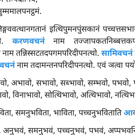
ुम्ममालपनट्ठमं.
गववत्थानगतानं इत्थिपुमनपुंसकानं पच्चत्तसभाव
्थो.
करणवचनं
नाम तज्जापकतनिब्बत्तकप
ं
नाम तन्निस्सटतदपगमपरिदीपनत्थो.
सामिवचनं
वचनं
नाम तदामन्तनपरिदीपनत्थो. एवं ञत्वा पयोग
वो, अभावो, सभावो, सब्भावो, सम्भवो, पभवो,
वो, विनाभावो, सोत्थिभावो, अत्थिभावो, नत्थि
िता, समनुभविता, भाविता, पच्चनुभविताति
आ
अनुभवं, समनुभवं, पच्चनुभवं, पभवं, अप्पभवन्ति न