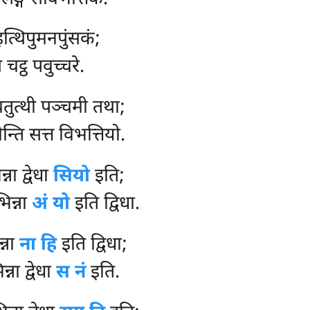
इत्थिपुमनपुंसकं;
चट्ठ पवुच्चरे.
तुत्थी पञ्चमी तथा;
न्ति सत्त विभत्तियो.
ना द्वेधा
सियो
इति;
िन्ना
अं यो
इति द्विधा.
्ना
ना हि
इति द्विधा;
्ना द्वेधा
स नं
इति.