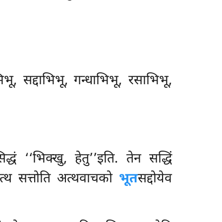
भू, सद्दाभिभू, गन्धाभिभू, रसाभिभू,
द्धं ‘‘भिक्खु, हेतु’’इति. तेन सद्धिं
. एत्थ सत्तोति अत्थवाचको
भूत
सद्दोयेव