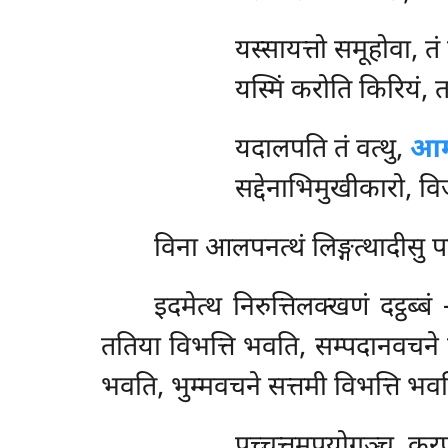
यस्सायत्तो समूहोवा, तं
यस्मिं करोति किरियं, 
यदालपति तं वत्थु,
आम
सद्देनाभिमुखीकारो, व
विना आलपनत्थं लिङ्गत्थादीसु पठ
इदमेत्थ निरुत्तिलक्खणं दट्ठ
ततिया विभत्ति भवति, सम्पदानवचने च
भवति, भुम्मवचने सत्तमी विभत्ति भवति
पच्चत्तमुपयोगञ्च, करण