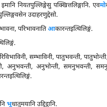
इमानि नियतपुल्लिङ्गेसु पक्खित्तलिङ्गानि. एव
मो
्लिङ्गवसेन उदाहरणुद्देसो.
्भावना, परिभावनाति
आ
कारन्तइत्थिलिङ्गं.
िलिङ्गं.
रिविभाविनी, सम्भाविनी, पातुभवन्ती, पातुभोन्त
 अनुभवन्ती, अनुभोन्ती, समनुभवन्ती, समनुभो
रन्तइत्थिलिङ्गं.
ानि
भू
धातुमयानि उद्दिट्ठानि.