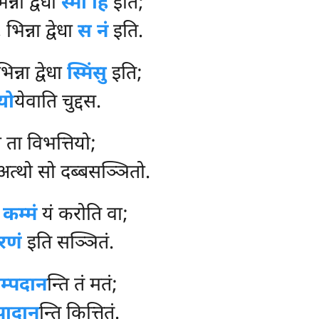
्ना द्वेधा
स्मा हि
इति;
भिन्ना द्वेधा
स नं
इति.
्ना द्वेधा
स्मिंसु
इति;
यो
येवाति चुद्दस.
 ता विभत्तियो;
 अत्थो सो दब्बसञ्ञितो.
ं
कम्मं
यं करोति वा;
रणं
इति सञ्ञितं.
म्पदान
न्ति तं मतं;
ादान
न्ति कित्तितं.