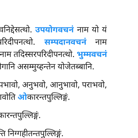
निद्देसत्थो.
उपयोगवचनं
नाम यो यं
रिदीपनत्थो.
सम्पदानवचनं
नाम
नाम तदिस्सरपरिदीपनत्थो.
भुम्मवचनं
ानि असम्मुय्हन्तेन योजेतब्बानि.
 पभावो, अनुभवो, आनुभावो, पराभवो,
भावोति
ओ
कारन्तपुल्लिङ्गं.
कारन्तपुल्लिङ्गं.
िग्गहीतन्तपुल्लिङ्गं.