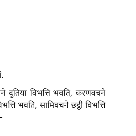
ं.
वचने दुतिया विभत्ति भवति, करणवचने
भत्ति भवति, सामिवचने छट्ठी विभत्ति
–