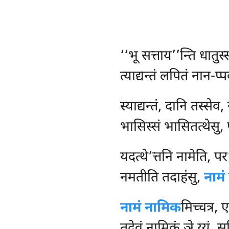
‘‘भू सत्ताय’’न्ति धातु
त्याद्यन्तं लपितं नान-प
स्याद्यन्तं, दानि तस्सेव
भासिस्सं भासितत्थेसु,
यदत्थे’त्तनि नामेति, पर
नमतीति तदाहंसु,
नामं
नामं नामिक
मिच्चत्र, 
तदेवं नामिकं ञे य्यं, स