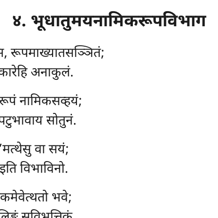
४. भूधातुमयनामिकरूपविभाग
स्स, रूपमाख्यातसञ्ञितं;
्पकारेहि अनाकुलं.
, रूपं नामिकसव्हयं;
 पटुभावाय सोतुनं.
’मत्थेसु वा सयं;
इति विभाविनो.
एकमेवेत्थतो भवे;
लिङ्गं सविभत्तिकं.