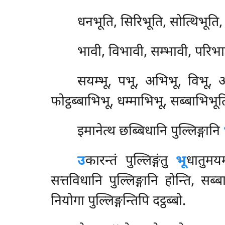
धनभूति, सिरिभूति, सोत्थिभूति,
भावी, विभावी, सम्भावी, परिभ
सयम्भू, पभू, अभिभू, विभू, अध
फोट्ठब्बाभिभू, धम्माभिभू, सब्बाभिभू
इमानेत्थ छब्बिधानि पुल्लिङ्गानि
उ
कारन्तं
पुल्लिङ्गंतु
भू
धातुमयम
सत्तविधानि पुल्लिङ्गानि होन्ति, सब
नियोगा पुल्लिङ्गन्तिपि दट्ठब्बो.