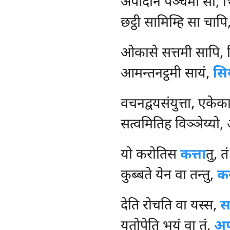
अपादाने पञ्चमी सा, भिन
छट्ठी सामिम्हि सा चापि, 
ओकासे सत्तमी सापि, भिन
आमन्तनट्ठमी सायं,
सि
वचनद्वयसंयुत्ता, एकेका
सत्वमितिह विञ्ञेय्यो,
यो करोतिस
कत्ता
तु, त
कुब्बते येन वा तन्तु,
क
देति रोचति वा यस्स,
स
यतोपेति भयं वा तं,
अप