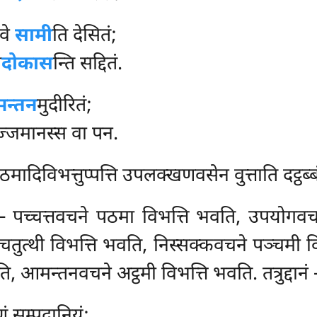
 वे
सामी
ति देसितं;
त
दोकास
न्ति सद्दितं.
न्तन
मुदीरितं;
िज्जमानस्स वा पन.
मादिविभत्तुप्पत्ति उपलक्खणवसेन वुत्ताति दट्ठब्ब
ब्बं – पच्चत्तवचने पठमा विभत्ति भवति, उपयोग
तुत्थी विभत्ति भवति, निस्सक्कवचने पञ्चमी वि
, आमन्तनवचने अट्ठमी विभत्ति भवति. तत्रुद्दानं 
ं सम्पदानियं;