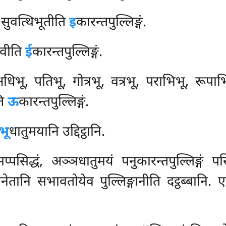
 सुवत्थिभूतीति
इ
कारन्तपुल्लिङ्गं.
ावीति
ई
कारन्तपुल्लिङ्गं.
िभू, पतिभू, गोत्रभू, वत्रभू, पराभिभू, रूपाभि
ति
ऊ
कारन्तपुल्लिङ्गं.
भू
धातुमयानि उद्दिट्ठानि.
प्पसिद्धं, अञ्ञधातुमयं पनुकारन्तपुल्लिङ्गं पसि
्बानेतानि सभावतोयेव पुल्लिङ्गानीति दट्ठब्बानि