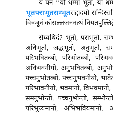
ये पन ‘‘यो धम्मो भूतो, या धम्
भूतपराभूतसम्भूत
सद्दादयो सन्दिस्
विञ्ञूनं कोसल्लजननत्थं नियतपुल्लिङ्ग
सेय्यथिदं? भूतो, पराभूतो, सम
अधिभूतो, अद्धभूतो, अनुभूतो, सम
परिभवितब्बो, परिभोतब्बो, परिभ
अधिभवनीयो, अनुभवितब्बो, अनुभोत
पच्चनुभोतब्बो, पच्चनुभवनीयो, भावेत
परिभावनीयो, भवमानो, विभवमानो, 
समनुभोन्तो, पच्चनुभोन्तो, सम्भोन्त
परिभुय्यमानो, अभिभवियमानो, अ