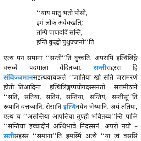
‘‘याय मातु भतो पोसो,
इमं लोकं अवेक्खति;
तम्पि पाणददिं सन्तिं,
हन्ति कुद्धो पुथुज्जनो’’ति
एत्थ पन समाना ‘‘सन्ती’’ति वुच्चति. अपरापि इत्थिलिङ्गे
वत्तब्बे पदमाला वेदितब्बा.
सन्ती
सद्दस्स हि
संविज्जमान
सद्दत्थवाचकत्ते ‘‘जातिया खो सति जरामरणं
होती’’तिआदिना इत्थिलिङ्गप्पयोगदस्सनतो सत्तमीठाने
‘‘सति, सतिया, सतियं, सन्तिया, सन्तियं, सन्तीसू’’ति
रूपानि वत्तब्बानि. सेसानि
इत्थि
नयेन ञेय्यानि. अयं ततिया,
एत्थ च ‘‘असन्तिया आपत्तिया तुण्ही भवितब्ब’’न्ति पाळि
‘‘सन्तिया’’इच्चादीनं अत्थिभावे निदस्सनं. अपरो नयो –
सती
सद्दस्स ‘‘समाना’’ति इमस्मिं अत्थे ‘‘या त्वं वससि