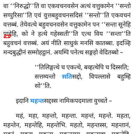
वा ‘‘निरुद्धो’’ति वा एकवचनवसेन अत्थं वत्तुकामेन ‘‘सन्तो
सप्पुरिसा’’ति एवं वुत्तबहुवचनसदिसं ‘‘सन्तो’’ति एकवचनं
वत्तब्बं. तेयेवत्थे बहुवचनवसेन वत्तुकामेन पन ‘‘सन्ता सूनेहि
पादेहि, को ने हत्थे गहेस्सती’’ति एत्थ विय ‘‘सन्ता’’ति
📜
बहुवचनं वत्तब्बं. अयं नीति साधुकं मनसि कातब्बा. इदञ्हि
मन्दबुद्धीनं सम्मोहट्ठानं. अयम्पि पनेत्थ सङ्गहो वेदितब्बो –
‘‘तिलिङ्गत्थे च एकत्थे, बव्हत्थेपि च दिस्सति;
सत्तम्यन्तो
सति
सद्दो, विपल्लासे बहुम्हि
सो’’ति.
इदानि
महन्त
सद्दस्स नामिकपदमाला वुच्चते –
महं, महा, महन्तो, महन्ता. महन्तं, महन्ते. महता,
महन्तेन, महन्तेहि, महन्तेभि. महतो, महन्तस्स, महन्तानं,