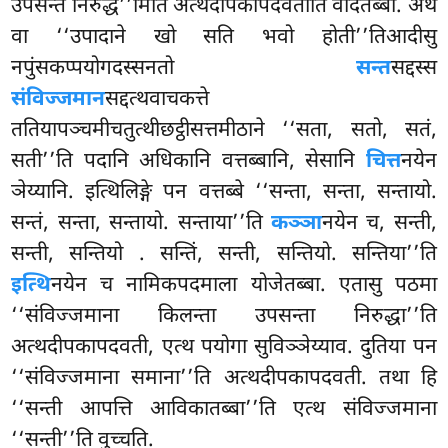
उपसन्तं निरुद्ध’’मिति अत्थदीपकापदवतीति वेदितब्बा. अथ
वा ‘‘उपादाने खो सति भवो होती’’तिआदीसु
नपुंसकप्पयोगदस्सनतो
सन्त
सद्दस्स
संविज्जमान
सद्दत्थवाचकत्ते
ततियापञ्चमीचतुत्थीछट्ठीसत्तमीठाने ‘‘सता, सतो, सतं,
सती’’ति पदानि अधिकानि वत्तब्बानि, सेसानि
चित्त
नयेन
ञेय्यानि. इत्थिलिङ्गे पन वत्तब्बे ‘‘सन्ता, सन्ता, सन्तायो.
सन्तं, सन्ता, सन्तायो. सन्ताया’’ति
कञ्ञा
नयेन च, सन्ती,
सन्ती, सन्तियो
. सन्तिं, सन्ती, सन्तियो. सन्तिया’’ति
इत्थि
नयेन च नामिकपदमाला योजेतब्बा. एतासु पठमा
‘‘संविज्जमाना किलन्ता उपसन्ता निरुद्धा’’ति
अत्थदीपकापदवती, एत्थ पयोगा सुविञ्ञेय्याव. दुतिया पन
‘‘संविज्जमाना समाना’’ति अत्थदीपकापदवती. तथा हि
‘‘सन्ती आपत्ति आविकातब्बा’’ति एत्थ संविज्जमाना
‘‘सन्ती’’ति वुच्चति.