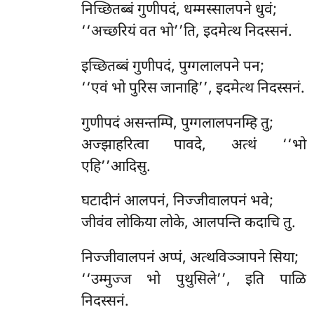
निच्छितब्बं गुणीपदं, धम्मस्सालपने धुवं;
‘‘अच्छरियं वत भो’’ति, इदमेत्थ निदस्सनं.
इच्छितब्बं गुणीपदं, पुग्गलालपने पन;
‘‘एवं भो पुरिस जानाहि’’, इदमेत्थ निदस्सनं.
गुणीपदं असन्तम्पि, पुग्गलालपनम्हि तु;
अज्झाहरित्वा पावदे, अत्थं ‘‘भो
एहि’’आदिसु.
घटादीनं आलपनं, निज्जीवालपनं भवे;
जीवंव लोकिया लोके, आलपन्ति कदाचि तु.
निज्जीवालपनं अप्पं, अत्थविञ्ञापने सिया;
‘‘उम्मुज्ज भो पुथुसिले’’, इति पाळि
निदस्सनं.