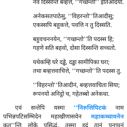
नेवं दिस्सन्ति बव्हत्ते, ‘‘गच्छन्तो’’ इतिआदयो.
अनेकसतपाठेसु, ‘‘विहरन्तो’’तिआदीसु;
एकस्सपि बहुकत्ते, पवत्ति न तु दिस्सति.
बहुवचननयेन, ‘‘गच्छन्तो’’ति पदस्स हि;
गहणे सति बहवो, दोसा दिस्सन्ति सच्चतो.
यथेकम्हि घरे दड्ढे, दड्ढा सामीपिका घरा;
तथा बव्हत्तवाचित्ते, ‘‘गच्छन्तो’’ति पदस्स तु.
‘‘विहरन्तो’’तिआदीनं, बव्हत्तवाचिता सिया;
रूपनयो अनिट्ठो च, गहेतब्बो अनेकधा.
एवं सन्तेपि यस्मा
‘‘निरुत्तिपिटकं
नाम
पभिन्नपटिसम्भिदेन महाखीणासवेन
महाकच्चायनेन
कत’’न्ति लोके पसिद्धं, तस्मा इदं ठानं पुनप्पुनं