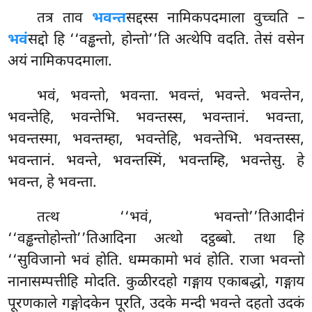
तत्र
ताव
भवन्त
सद्दस्स नामिकपदमाला वुच्चति –
भवं
सद्दो हि ‘‘वड्ढन्तो, होन्तो’’ति अत्थेपि वदति. तेसं वसेन
अयं नामिकपदमाला.
भवं, भवन्तो, भवन्ता. भवन्तं, भवन्ते. भवन्तेन,
भवन्तेहि, भवन्तेभि. भवन्तस्स, भवन्तानं. भवन्ता,
भवन्तस्मा, भवन्तम्हा, भवन्तेहि, भवन्तेभि. भवन्तस्स,
भवन्तानं. भवन्ते, भवन्तस्मिं, भवन्तम्हि, भवन्तेसु. हे
भवन्त, हे भवन्ता.
तत्थ ‘‘भवं, भवन्तो’’तिआदीनं
‘‘वड्ढन्तोहोन्तो’’तिआदिना अत्थो दट्ठब्बो. तथा हि
‘‘सुविजानो भवं होति. धम्मकामो भवं होति. राजा भवन्तो
नानासम्पत्तीहि मोदति. कुळीरदहो गङ्गाय एकाबद्धो, गङ्गाय
पूरणकाले गङ्गोदकेन पूरति, उदके मन्दी भवन्ते दहतो उदकं