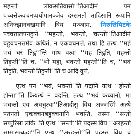
महन्तो लोकसन्निवासो’’तिआदीनं पन
पच्चत्तेकवचनप्पयोगानञ्ञेव दस्सनतो तादिसानि रूपानि
अनिज्झानक्खमानि विय मञ्ञाम.
निरुत्तिपिटके
पच्चत्तालपनट्ठाने ‘‘महन्तो, भवन्तो, चरन्तो’’तिआदीनं
बहुवचनत्तमेव कथितं, न एकवचनत्तं. तथा हि तत्थ ‘‘महं
भवं चरं तिट्ठ’’न्ति गाथं वत्वा ‘‘महं तिट्ठति, महन्तो
तिट्ठन्ती’’ति च, ‘‘भो महा, भवन्तो महन्तो’’ति च, ‘‘भवं
तिट्ठति, भवन्तो तिट्ठन्ती’’ति च आदि वुत्तं.
एत्थ पन ‘‘भवं, भवन्तो’’ति पदानि यत्थ ‘‘होन्तो
होन्ता’’ति क्रियत्थं न वदन्ति, तत्थ ‘‘भवं कच्चानो. मा
भवन्तो एवं अवचुत्था’’तिआदीसु विय अञ्ञस्मिं अत्थे
पतनतो एकवचनबहुवचनानि भवन्ति, तस्मा ‘‘सन्तो
सप्पुरिसा लोके’’ति एत्थ ‘‘सन्तो’’ति पदस्स विय ‘‘अरहन्तो
सम्मासम्बुद्धा’’ति एत्थ ‘‘अरहन्तो’’ति पदस्स विय च