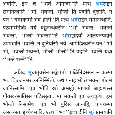
भवन्ति. इध च ‘‘भवं आनन्दो’’ति एत्थ
भवं
सद्देन
समानत्थानि ‘‘भो, भवन्तो, भोन्तो’’ति पदानि वुत्तानि, न
पन ‘‘धम्मकामो भवं होती’’ति एत्थ
भवं
सद्देन समानत्थानि.
पठमस्मिञ्हि नये वड्ढनत्थवसेन ‘‘भो भवन्त, भवन्तो
भवन्ता, भोन्तो भवन्ता’’ति
भो
सद्दादयो आलपनपदानं
उपपदानि भवन्ति, न दुतियस्मिं नये. आमेडितवसेन पन ‘‘भो
भो, भवन्तो भवन्तो, भोन्तो भोन्तो’’ति पदानि भवन्ति यथा
‘‘भन्ते भन्ते’’ति.
अत्रिदं
भू
धातुवसेन सङ्खेपतो पाळिनिदस्सनं – कस्मा
भवं विज्जनमरञ्ञनिस्सितो. कथं पनाहं भो तं भवन्तं गोतमं
जानिस्सामि. एवं भोति खो अम्बट्ठो माणवो
ब्राह्मणस्स
पोक्खरसातिस्स पटिस्सुत्वा. मा भवन्तो एवं अवचुत्थ. इमं
भोन्तो निसामेथ. एवं भो पुरिस जानाहि, पापधम्मा
असञ्ञता इच्चेवमादि. एत्थ ‘‘भवं’’इच्चादीनि
भू
धातुमयानि