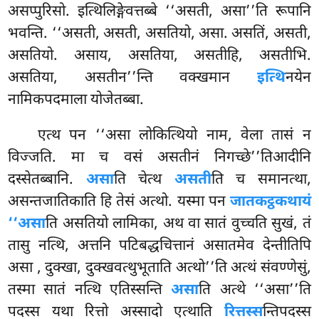
असप्पुरिसो. इत्थिलिङ्गेवत्तब्बे ‘‘असती, असा’’ति रूपानि
भवन्ति. ‘‘असती, असती, असतियो, असा. असतिं, असती,
असतियो. असाय, असतिया, असतीहि, असतीभि.
असतिया, असतीन’’न्ति वक्खमान
इत्थि
नयेन
नामिकपदमाला योजेतब्बा.
एत्थ पन ‘‘असा लोकित्थियो नाम, वेला तासं न
विज्जति. मा च वसं असतीनं निगच्छे’’तिआदीनि
दस्सेतब्बानि.
असा
ति चेत्थ
असती
ति च समानत्था,
असन्तजातिकाति हि तेसं अत्थो. यस्मा पन
जातकट्ठकथायं
‘‘असा
ति असतियो लामिका, अथ वा सातं वुच्चति सुखं, तं
तासु नत्थि, अत्तनि पटिबद्धचित्तानं असातमेव देन्तीतिपि
असा
, दुक्खा, दुक्खवत्थुभूताति अत्थो’’ति अत्थं संवण्णेसुं,
तस्मा सातं नत्थि एतिस्सन्ति
असा
ति अत्थे ‘‘असा’’ति
पदस्स यथा रित्तो अस्सादो एत्थाति
रित्तस्स
न्तिपदस्स