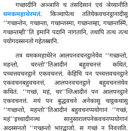
गच्छादीनि अञ्ञानि च तंसदिसानं एवं ञेय्यानीति
यमकमहाथेरमतं
. किञ्चापेत्थ ततियेकवचनट्ठानादीसु
‘‘गच्छन्तेन, गच्छन्ता, गच्छन्तस्मा, गच्छन्तम्हा, गच्छन्तस्मिं,
गच्छन्तम्ही’’ति इमानि पदानि नागतानि, तथापि तत्थ तत्थ
पयोगदस्सनतो गहेतब्बानि.
तत्र यमकमहाथेरेन आलपनवचनट्ठानेयेव ‘‘गच्छन्तो,
महन्तो, चरन्तो’’तिआदीनं बहुवचनत्तं कथितं,
पच्चत्तवचनट्ठाने
एकवचनत्तं. केहिचि पन पच्चत्तवचनट्ठाने
एकवचनबहुवचनत्तं, आलपनवचनट्ठाने बहुवचनत्तंयेव
कथितं. ‘‘गच्छं, महं, चर’’न्तिआदीनं पन आलपनट्ठाने
एकवचनत्तं. मयं पन बुद्धवचने अनेकासु चाट्ठकथासु
‘‘गच्छन्तो, महन्तो’’तिआदीनं बहुवचनप्पयोगानं ‘‘गच्छं,
महं’’इच्चादीनञ्च सानुसारालपनेकवचनप्पयोगानं
अदस्सनतो ‘‘गच्छन्तो भारद्वाजो. स गच्छं न निवत्तति.