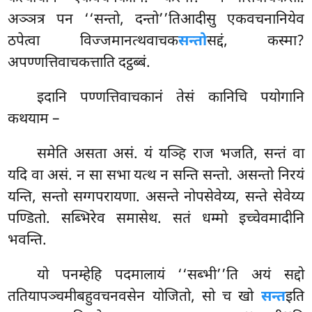
अञ्ञत्र पन ‘‘सन्तो, दन्तो’’तिआदीसु एकवचनानियेव
ठपेत्वा विज्जमानत्थवाचक
सन्तो
सद्दं, कस्मा?
अपण्णत्तिवाचकत्ताति दट्ठब्बं.
इदानि पण्णत्तिवाचकानं तेसं कानिचि पयोगानि
कथयाम –
समेति
असता असं. यं यञ्हि राज भजति, सन्तं वा
यदि वा असं. न सा सभा यत्थ न सन्ति सन्तो. असन्तो निरयं
यन्ति, सन्तो सग्गपरायणा. असन्ते नोपसेवेय्य, सन्ते सेवेय्य
पण्डितो. सब्भिरेव समासेथ. सतं धम्मो इच्चेवमादीनि
भवन्ति.
यो पनम्हेहि पदमालायं ‘‘सब्भी’’ति अयं सद्दो
ततियापञ्चमीबहुवचनवसेन योजितो, सो च खो
सन्त
इति