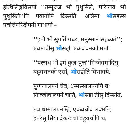
इत्थिलिङ्गविसयो ‘‘उम्मुज्ज भो पुथुसिले, परिप्लव भो
पुथुसिले’’ति पयोगोपि दिस्सति. अत्रिमा
भो
सद्दस्स
पवत्तिपरिदीपनी गाथायो –
‘‘इतो भो सुगतिं गच्छ, मनुस्सानं सहब्यतं’’;
एवमादीसु
भो
सद्दो, एकवचनको मतो.
‘‘पस्सथ भो इमं कुल-पुत्त’’मिच्चेवमादिसु;
बहुवचनको एसो,
भो
सद्दोति विभावये.
पुग्गलालपने
चेव, धम्मस्सालपनेपि च;
निज्जीवालपने चाति,
भो
सद्दो तीसु दिस्सति.
तत्र धम्मालपनम्हि, एकवचोव लब्भति;
इतरेसु सिया देक-वचो बहुवचोपि च.