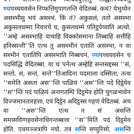
पन ‘‘असब्भा’’तिपदं विचित्रवुत्तीसु तद्धितपच्चयेसु
ण्य
पच्चयवसेन निप्फत्तिमुपागतन्ति वेदितब्बं. कथं? येभुय्येन
असब्भीसु भवं असब्भं. किं तं? अकुसलं, ततो असब्भा
अकुसलधम्मा निवारये च, कुसलधम्मे पतिट्ठपेय्याति अत्थो.
‘‘अम्हे असब्भाहि वाचाहि विक्कोसमाना तिब्बाहि सत्तीहि
हनिस्सन्ती’’ति एत्थ तु असब्भीनं एताति असब्भा, न वा
सब्भीनं एतातिपि असब्भाति निब्बचनं,
ण्य
पच्चयवसेन च
पदसिद्धि वेदितब्बा. या च पनेत्थ अम्हेहि सन्तसद्दस्स ‘‘सं,
सन्तो. सं, सन्तं, सन्ते’’तिआदिना पदमाला दस्सिता, तत्थ
‘‘समेति असता अस’’न्ति पाळियं ‘‘अस’’न्ति पदे दिट्ठेयेव
‘‘स’’न्ति पदं पाळियं अनागतम्पि दिट्ठमेव होति युगळभावेन
विज्जमानतारहत्ता. एवं दिट्ठेन अदिट्ठस्स गहणं वेदितब्बं. अथ
वा ‘‘अस’’न्ति एत्थ न सं असन्ति
समासविग्गहवसेनाधिगन्तब्बत्ता ‘‘स’’मिति पदं दिट्ठमेव
होति. एवमञ्ञत्रापि नयो. तत्र
स
न्ति सप्पुरिसो.
अस
न्ति