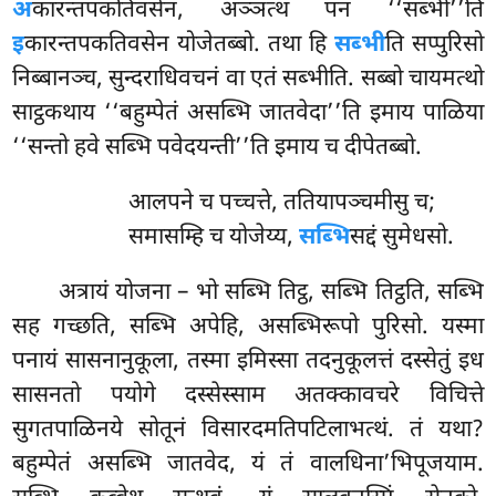
अ
कारन्तपकतिवसेन, अञ्ञत्थ पन ‘‘सब्भी’’ति
इ
कारन्तपकतिवसेन योजेतब्बो. तथा हि
सब्भी
ति सप्पुरिसो
निब्बानञ्च, सुन्दराधिवचनं वा एतं सब्भीति. सब्बो चायमत्थो
साट्ठकथाय ‘‘बहुम्पेतं असब्भि जातवेदा’’ति इमाय पाळिया
‘‘सन्तो हवे सब्भि पवेदयन्ती’’ति इमाय च दीपेतब्बो.
आलपने च पच्चत्ते, ततियापञ्चमीसु च;
समासम्हि च योजेय्य,
सब्भि
सद्दं सुमेधसो.
अत्रायं योजना – भो सब्भि तिट्ठ, सब्भि तिट्ठति, सब्भि
सह गच्छति, सब्भि अपेहि, असब्भिरूपो पुरिसो. यस्मा
पनायं सासनानुकूला, तस्मा इमिस्सा तदनुकूलत्तं दस्सेतुं इध
सासनतो पयोगे दस्सेस्साम अतक्कावचरे विचित्ते
सुगतपाळिनये सोतूनं विसारदमतिपटिलाभत्थं. तं यथा?
बहुम्पेतं असब्भि जातवेद, यं तं वालधिना’भिपूजयाम.