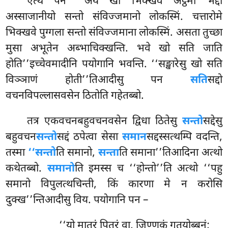
एत्थ पन ‘‘अयं खो भिक्खवे अट्ठमो भद्दो
अस्साजानीयो सन्तो संविज्जमानो लोकस्मिं. चत्तारोमे
भिक्खवे पुग्गला सन्तो संविज्जमाना लोकस्मिं. असता तुच्छा
मुसा अभूतेन अब्भाचिक्खन्ति. भवे खो सति जाति
होति’’इच्चेवमादीनि पयोगानि भवन्ति. ‘‘सङ्खारेसु खो सति
विञ्ञाणं होती’’तिआदीसु पन
सति
सद्दो
वचनविपल्लासवसेन ठितोति गहेतब्बो.
तत्र एकवचनबहुवचनवसेन द्विधा ठितेसु
सन्तो
सद्देसु
बहुवचन
सन्तो
सद्दं ठपेत्वा सेसा
समान
सद्दस्सत्थम्पि वदन्ति,
तस्मा
‘‘सन्तो
ति समानो,
सन्ता
ति समाना’’तिआदिना
अत्थो
कथेतब्बो.
समानो
ति इमस्स च ‘‘होन्तो’’ति अत्थो ‘‘पहु
समानो विपुलत्थचिन्ती, किं कारणा मे न करोसि
दुक्ख’’न्तिआदीसु विय. पयोगानि पन –
‘‘यो मातरं पितरं वा, जिण्णकं गतयोब्बनं;