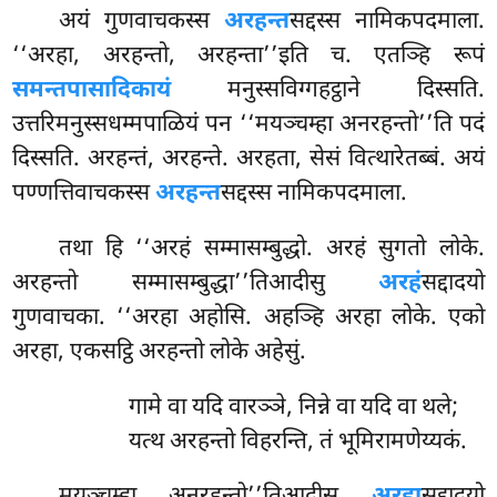
अयं गुणवाचकस्स
अरहन्त
सद्दस्स नामिकपदमाला.
‘‘अरहा, अरहन्तो, अरहन्ता’’इति च. एतञ्हि रूपं
समन्तपासादिकायं
मनुस्सविग्गहट्ठाने दिस्सति.
उत्तरिमनुस्सधम्मपाळियं पन ‘‘मयञ्चम्हा अनरहन्तो’’ति पदं
दिस्सति. अरहन्तं, अरहन्ते. अरहता, सेसं वित्थारेतब्बं. अयं
पण्णत्तिवाचकस्स
अरहन्त
सद्दस्स नामिकपदमाला.
तथा हि ‘‘अरहं सम्मासम्बुद्धो. अरहं सुगतो लोके.
अरहन्तो सम्मासम्बुद्धा’’तिआदीसु
अरहं
सद्दादयो
गुणवाचका. ‘‘अरहा अहोसि. अहञ्हि अरहा लोके. एको
अरहा, एकसट्ठि अरहन्तो लोके अहेसुं.
गामे वा यदि वारञ्ञे, निन्ने वा यदि वा थले;
यत्थ अरहन्तो विहरन्ति, तं भूमिरामणेय्यकं.