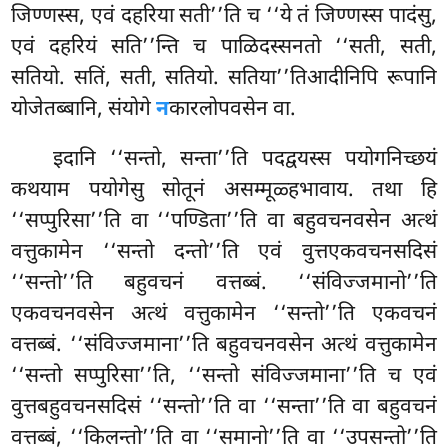
जिण्णस्स, एवं दहरिया सती’’ति च ‘‘ये तं जिण्णस्स पादंसु,
एवं दहरियं सति’’न्ति च पाळिदस्सनतो ‘‘सती, सती,
सतियो. सतिं, सती, सतियो. सतिया’’तिआदीनिपि रूपानि
योजेतब्बानि, संयोगे
न
कारलोपवसेन वा.
इदानि ‘‘सन्तो, सन्ता’’ति पदद्वयस्स पयोगनिच्छयं
कथयाम पयोगेसु सोतूनं असम्मूळ्हभावाय. तथा हि
‘‘सप्पुरिसा’’ति वा ‘‘पण्डिता’’ति वा बहुवचनवसेन अत्थं
वत्तुकामेन ‘‘सन्तो दन्तो’’ति एवं वुत्तएकवचनसदिसं
‘‘सन्तो’’ति बहुवचनं वत्तब्बं. ‘‘संविज्जमानो’’ति
एकवचनवसेन अत्थं वत्तुकामेन ‘‘सन्तो’’ति एकवचनं
वत्तब्बं. ‘‘संविज्जमाना’’ति बहुवचनवसेन अत्थं वत्तुकामेन
‘‘सन्तो सप्पुरिसा’’ति, ‘‘सन्तो संविज्जमाना’’ति च एवं
वुत्तबहुवचनसदिसं ‘‘सन्तो’’ति वा ‘‘सन्ता’’ति वा बहुवचनं
वत्तब्बं, ‘‘किलन्तो’’ति वा ‘‘समानो’’ति वा ‘‘उपसन्तो’’ति