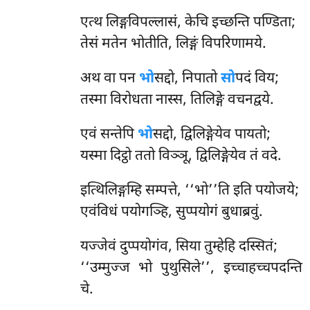
एत्थ लिङ्गविपल्लासं, केचि इच्छन्ति पण्डिता;
तेसं मतेन भोतीति, लिङ्गं विपरिणामये.
अथ वा पन
भो
सद्दो, निपातो
सो
पदं विय;
तस्मा विरोधता नास्स, तिलिङ्गे वचनद्वये.
एवं सन्तेपि
भो
सद्दो, द्विलिङ्गेयेव पायतो;
यस्मा दिट्ठो ततो विञ्ञू, द्विलिङ्गेयेव तं वदे.
इत्थिलिङ्गम्हि सम्पत्ते, ‘‘भो’’ति इति पयोजये;
एवंविधं पयोगञ्हि, सुप्पयोगं बुधाब्रवुं.
यज्जेवं
दुप्पयोगंव, सिया तुम्हेहि दस्सितं;
‘‘उम्मुज्ज भो पुथुसिले’’, इच्चाहच्चपदन्ति
चे.