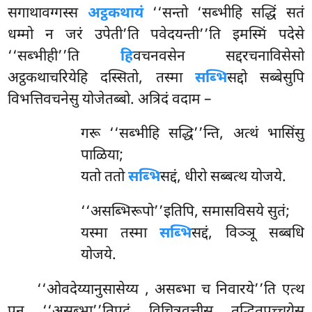
सगाथावग्गस्स
अट्ठकथायं
‘‘सन्तो ‘सब्भीहि सद्धिं सतं
धम्मो न जरं उपेती’ति पवेदयन्ती’’ति इमस्मिं पदेसे
‘‘सब्भीही’’ति
हि
वचनवसेन सद्दरचनाविसेसो
अट्ठकथाचरियेहि दस्सितो, तस्मा
सब्भि
सद्दो सब्बेसुपि
विभत्तिवचनेसु योजेतब्बो. अत्रिदं वदाम –
गरू ‘‘सब्भीहि सद्धि’’न्ति, अत्थं भासिंसु
पाळिया;
यतो ततो
सब्भि
सद्दं, धीरो सब्बत्थ योजये.
‘‘असब्भिरूपो’’इतिपि, समासविसये सुतं;
यस्मा तस्मा
सब्भि
सद्दं, विञ्ञू सब्बधि
योजये.
‘‘ओवदेय्यानुसासेय्य
, असब्भा च निवारये’’ति एत्थ