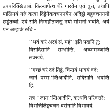
उपपरिक्खितब्बं. किञ्चापेत्थ थेरे गारवेन एवं वुत्तं, तथापि
पाळिनयं गरुं कत्वा दिट्ठेनेकवचननयेन अदिट्ठो बहुवचननयो
छड्डेतब्बो. एवं सति निग्गहीतन्तेसु नयो सोभनो भवति. अयं
पन अम्हाकं रुचि –
‘‘भवं करं अरहं सं, महं’’ इति पदानि तु;
विसदिसानि सम्भोन्ति, अञ्ञमञ्ञन्ति
लक्खये.
‘‘गच्छं चरं ददं तिट्ठं, चिन्तयं भावयं वदं;
जानं पस्स’’न्तिआदीनि, सदिसानि भवन्ति
हि.
तत्र ‘‘जान’’न्तिआदीनि, कत्थचि परिवत्तरे;
विभत्तिलिङ्गवचन-वसेनाति विभावये.