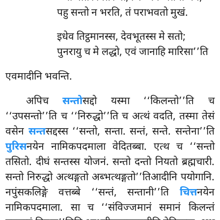
पहु सन्तो न भरति, तं पराभवतो मुखं.
इधेव तिट्ठमानस्स, देवभूतस्स मे सतो;
पुनरायु च मे लद्धो, एवं जानाहि मारिसा’’ति
एवमादीनि भवन्ति.
अपिच
सन्तो
सद्दो यस्मा ‘‘किलन्तो’’ति च
‘‘उपसन्तो’’ति च ‘‘निरुद्धो’’ति च अत्थं वदति, तस्मा तेसं
वसेन
सन्त
सद्दस्स ‘‘सन्तो, सन्ता. सन्तं, सन्ते. सन्तेना’’ति
पुरिस
नयेन नामिकपदमाला वेदितब्बा. एत्थ च ‘‘सन्तो
तसितो. दीघं सन्तस्स योजनं. सन्तो दन्तो नियतो ब्रह्मचारी.
सन्तो निरुद्धो अत्थङ्गतो अब्भत्थङ्गतो’’तिआदीनि पयोगानि.
नपुंसकलिङ्गे वत्तब्बे ‘‘सन्तं, सन्तानी’’ति
चित्त
नयेन
नामिकपदमाला. सा च ‘‘संविज्जमानं समानं किलन्तं