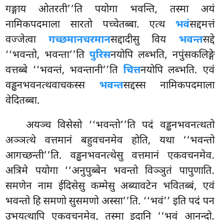
गङ्गाय ओतरती’’ति पयोगा भवन्ति, तस्मा अयं
नामिकपदमाला सारतो पच्चेतब्बा. एत्थ
भवं
सद्दमत्तं
वज्जेत्वा
गच्छमानचरमान
सद्दादीसु विय
भवन्त
सद्दे
‘‘भवन्तो, भवन्ता’’ति
पुरिस
नयोपि लब्भति, नपुंसकलिङ्गे
वत्तब्बे ‘‘भवन्तं, भवन्तानी’’ति
चित्त
नयोपि लब्भति. एवं
वड्ढनभवनत्थवाचकस्स
भवन्त
सद्दस्स नामिकपदमाला
वेदितब्बा.
अयञ्च विसेसो ‘‘भवन्तो’’ति पदं वड्ढनभवनत्थतो
अञ्ञत्थे वत्तमानं बहुवचनमेव होति, यथा ‘‘भवन्तो
आगच्छन्ती’’ति. वड्ढनभवनत्थेसु वत्तमानं एकवचनमेव.
अत्रिमे पयोगा ‘‘अनुपुब्बेन भवन्तो विञ्ञुतं पापुणाति.
समणेन नाम ईदिसेसु कम्मेसु अब्यावटेन भवितब्बं, एवं
भवन्तो हि समणो सुसमणो अस्सा’’ति. ‘‘भवं’’ इति पदं पन
उभयत्थापि एकवचनमेव, तस्मा
इदानि ‘‘भवं आनन्दो.