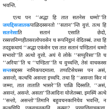
भवन्ति.
एत्थ पन ‘‘अद्धा हि तात सतनेस धम्मो’’ति
जयद्दिसजातक
पाळिदस्सनतो ‘‘सतान’’न्ति वुत्तं. तत्थ हि
सतनेसा
ति सतानं एसाति छेदो,
रस्सत्तनिग्गहीतसरलोपवसेन च रूपनिट्ठानं वेदितब्बं. तथा हि
तदट्ठकथायं ‘‘अद्धा एकंसेन एस तात सतानं पण्डितानं धम्मो
सभावो’’ति अत्थो वुत्तो. अयं ये लोके ‘‘सप्पुरिसा’’ति च
‘‘अरिया’’ति च ‘‘पण्डिता’’ति च वुच्चन्ति, तेसं वाचकस्स
सन्त
सद्दस्स नामिकपदमाला. तप्पटिसेधस्स पन असं,
असन्तो, कत्थचि असन्ता इच्चपि. तथा हि ‘‘असन्ता किर मं
जम्मा, तात ताताति भासरे’’ति पाळि दिस्सति. ‘‘असं,
असन्तं, असन्ते. असता’’तिआदिना योजेतब्बा. इमस्मिं अत्थे
‘‘सन्तो, असन्तो’’तिमानि बहुवचनकानियेव भवन्ति, न
कत्थचिपि एकवचनकानि. कस्मा? पण्णत्तिवाचकत्ता.