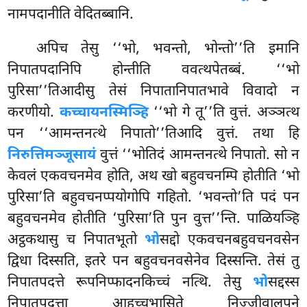
नामपदानीति वेदितब्बानि.
अपिच तेसु ‘‘भो, भवन्तो, भोन्तो’’ति इमानि
निपातपदानिपि होन्तीति ववत्थपेतब्बं. ‘‘भो
पुरिसा’’तिआदीसु तेसं निपातानिपातभावे विवादो न
करणीयो.
कच्चायनस्मिञ्हि
‘‘भो गे तू’’ति वुत्तं. अञ्ञत्थ
पन ‘‘आमन्तनत्थे निपातो’’तिआदि वुत्तं. तथा हि
निरुत्तिमञ्जूसायं
वुत्तं ‘‘भोतिदं आमन्तनत्थे निपातो. सो न
केवलं एकवचनमेव होति, अथ खो बहुवचनम्पि होतीति ‘भो
पुरिसा’ति बहुवचनप्पयोगोपि गहितो. ‘भवन्तो’ति पदं पन
बहुवचनमेव होतीति ‘पुरिसा’ति पुन वुत्त’’न्ति. पाळियञ्हि
अट्ठकथासु च निपातभूतो
भो
सद्दो एकवचनबहुवचनवसेन
द्विधा दिस्सति, इतरे पन बहुवचनवसेनेव दिस्सन्ति. तेसं तु
निपातपदत्ते रूपनिप्फादनकिच्चं नत्थि. तेसु
भो
सद्दस्स
निपातपदत्ता आहच्चभासिते निज्जीवालपने