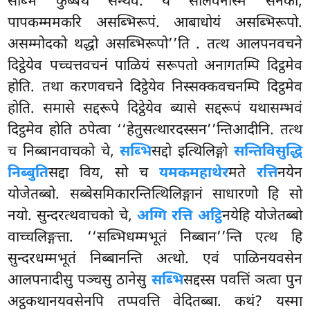
सब्भि कुब्बेथ सन्थवं. यं सालवनस्मिं सेनको,
पापकम्ममकरि असब्भिरूपं. आबाधोयं असब्भिरूपो.
असम्मोदको थद्धो असब्भिरूपो’’ति
. तत्थ आलपनवचने
दिट्ठेयेव पच्चत्तवचनं पाळियं सरूपतो अनागतम्पि दिट्ठमेव
होति. तथा करणवचने दिट्ठेयेव निस्सक्कवचनम्पि दिट्ठमेव
होति. समासे सद्दरूपे दिट्ठेयेव ब्यासे सद्दरूपं यथासम्भवं
दिट्ठमेव होति ठपेत्वा ‘‘हेतुसत्थारदस्सन’’न्तिआदीनि. तत्थ
च निब्बानवाचको चे,
सब्भि
सद्दो इत्थिलिङ्गो
सन्तिविसुद्धि
निब्बुति
सद्दा विय, सो च
यमकमहाथेर
मते
रत्ति
नयेन
योजेतब्बो. सब्बेसमिकारन्तित्थिलिङ्गानं साधारणो हि सो
नयो. सुन्दरत्थवाचको चे,
अग्गि रत्ति अट्ठि
नयेहि योजेतब्बो
वाच्चलिङ्गत्ता. ‘‘सब्भिधम्मभूतं निब्बान’’न्ति एत्थ हि
सुन्दरधम्मभूतं निब्बानन्ति अत्थो. एवं पाळिनयवसेन
आलपनादीसु पञ्चसु ठानेसु
सब्भि
सद्दस्स पवत्तिं ञत्वा पुन
अट्ठकथानयवसेनपि तप्पवत्ति वेदितब्बा. कथं? यस्मा