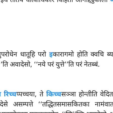
इध ततिये धात्वाधिकारे विहिता अनिद्दिट्ठकाला
परोधेन धातूहि परो
इ
कारागमो होति क्वचि ब्
ि अवादेसो, ‘‘नये परं युत्ते’’ति परं नेतब्बं.
य रिच्च
प्पच्चया, ते
किच्च
सञ्ञा होन्तीति वेदि
पदेसे असम्पत्ते ‘‘तद्धितसमासकितका नामंवा