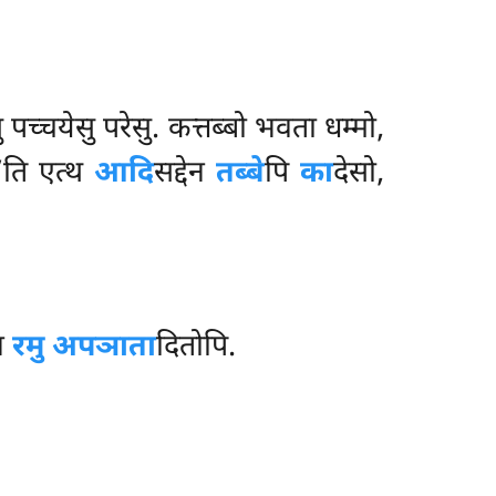
सु पच्चयेसु परेसु. कत्तब्बो भवता धम्मो,
’’ति एत्थ
आदि
सद्देन
तब्बे
पि
का
देसो,
ेन
रमु अपञाता
दितोपि.