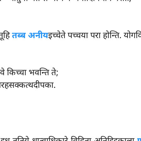
ातूहि
तब्ब अनीय
इच्चेते पच्चया परा होन्ति. योग
े किच्चा भवन्ति ते;
 अरहसक्कत्थदीपका.