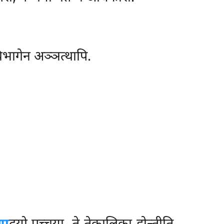
विभागेन अञ्ञत्थापि.