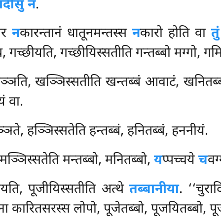
ादीसु न
.
ार
न
कारन्तानं धातूनमन्तस्स
न
कारो होति वा
तु
थ, गच्छीयति, गच्छीयिस्सतीति गन्तब्बो मग्गो, गमि
ञति, खञ्ञिस्सतीति खन्तब्बं आवाटं, खनितब्ब
ं वा.
ञते, हञ्ञिस्सतेति हन्तब्बं, हनितब्बं, हननीयं.
मञ्ञिस्सतेति मन्तब्बो, मनितब्बो,
य
प्पच्चये
च
वग
ीयति, पूजीयिस्सतीति अत्थे
तब्बानीया
. ‘‘चुर
ा कारितसरस्स लोपो, पूजेतब्बो, पूजयितब्बो, प