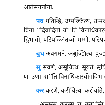
अतिसयनीयो.
पद
गतिम्हि, उप्पज्जित्थ, उप्प
विना ‘‘दिवादितो यो’’ति विनाधिका
द्विभावो, पटिपज्जितब्बो मग्गो, पटि
बुध
अवगमने, अबुज्झित्थ, बुज्झत
सु
सवणे, असूयित्थ, सूयते, सूय
णा उणा चा’’ति विनाधिकारयोगविभा
कर
करणे, करीयित्थ, करीयति,
‘‘अन्तस्स, करस्स, च, तत्त’’न्ति 