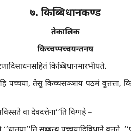
७. किब्बिधानकण्ड
तेकालिक
किच्चप्पच्चयन्तनय
रणादिसाधनसहितं किब्बिधानमारभीयते.
 पच्चया, तेसु किच्चसञ्ञाय पठमं वुत्तत्ता, कि
िस्सते वा देवदत्तेना’’ति विग्गहे –
ो ‘‘धातुया’’ति सब्बत्थ पच्चयादिविधाने वत्तते, 