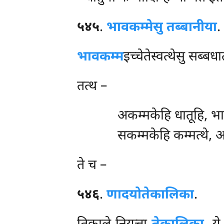
५४५
.
भावकम्मेसु तब्बानीया
.
भावकम्म
इच्चेतेस्वत्थेसु सब्बध
तत्थ –
अकम्मकेहि धातूहि, भाव
सकम्मकेहि कम्मत्थे,
ते च –
५४६
.
णादयो
तेकालिका
.