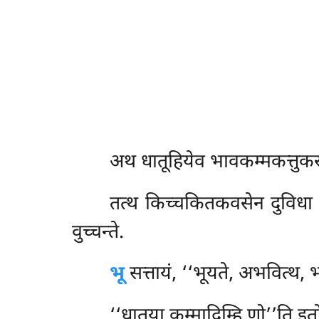
अथ धातूहियेव भावकम्मकत्तुक
तत्थ किच्चकितकवसेन दुविधा हि
वुच्चन्ते.
भू
सत्तायं, ‘‘भूयते, अभवित्थ, भव
‘‘धातुया कम्मादिम्हि णो’’ति इत