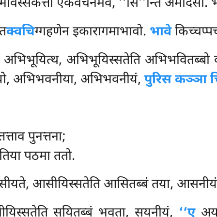
ावस्सेकत्ता एकवचनमेव, ‘‘सि’’न्ति अमादेसो. 
ित
क्वचि
ग्गहणेन इकारागमाभावो.
भावे
किच्चप्पच
, अभिभूयित्थ, अभिभूयिस्सतेति अभिभवितब्बो
ीयो, अभिभवनीया, अभिभवनीयं,
पुरिस कञ्ञा च
तत्ताव पुनत्तना;
दुतिया पठमा ततो.
सीयते, आसीयिस्सतेति आसितब्बं तया, आसनीय
ीयिस्सतेति सयितब्बं भवता, सयनीयं,
‘‘ए
अया