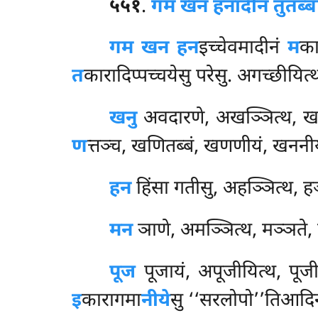
५५१
.
गम खन हनादीनं तुंतब्ब
गम खन हन
इच्चेवमादीनं
म
क
त
कारादिप्पच्चयेसु परेसु. अगच्छीयित्
खनु
अवदारणे, अखञ्ञित्थ, खञ्
ण
त्तञ्च, खणितब्बं, खणणीयं, खननीय
हन
हिंसा गतीसु, अहञ्ञित्थ, हञ्
मन
ञाणे, अमञ्ञित्थ, मञ्ञते, 
पूज
पूजायं, अपूजीयित्थ, पूज
इ
कारागमा
नीये
सु ‘‘सरलोपो’’तिआदिन