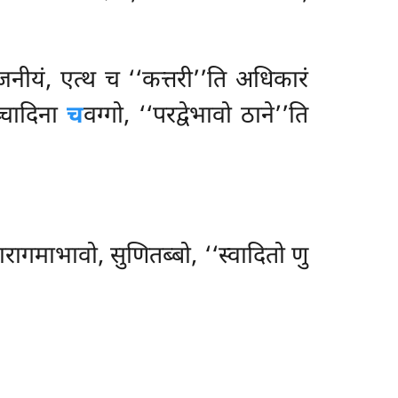
ज्जनीयं, एत्थ च ‘‘कत्तरी’’ति अधिकारं
च्चादिना
च
वग्गो, ‘‘परद्वेभावो ठाने’’ति
रागमाभावो, सुणितब्बो, ‘‘स्वादितो णु