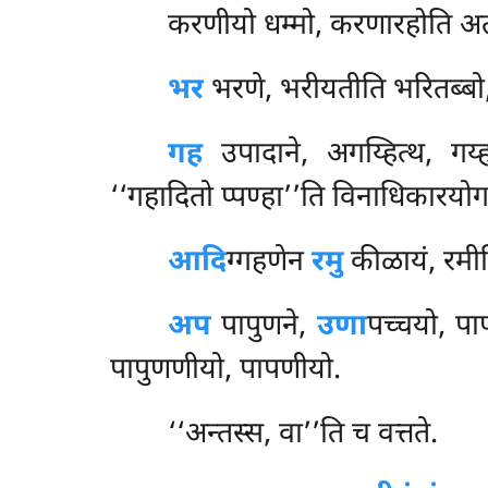
करणीयो धम्मो, करणारहोति अत
भर
भरणे, भरीयतीति भरितब्बो
गह
उपादाने, अगय्हित्थ, गय्ह
‘‘गहादितो प्पण्हा’’ति विनाधिकारय
आदि
ग्गहणेन
रमु
कीळायं, रमीय
अप
पापुणने,
उणा
पच्चयो, पापी
पापुणणीयो, पापणीयो.
‘‘अन्तस्स, वा’’ति च वत्तते.