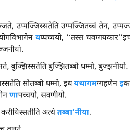
ज्जते, उप्पज्जिस्सतेति उप्पज्जितब्बं तेन, उप्प
रयोगविभागेन
य
प्पच्चयो, ‘‘तस्स चवग्गयकार’’इ
पज्जनीयो.
े, बुज्झिस्सतेति बुज्झितब्बो धम्मो, बुज्झनीयो.
िस्सतेति सोतब्बो धम्मो, इध
यथागम
ग्गहणेन
इ
का
गेन
णा
पच्चयो, सवणीयो.
 करीयिस्सतीति अत्थे
तब्बा’नीया
.
च वत्तते.