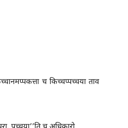
च्चानमप्पकत्ता च किच्चप्पच्चया ताव
‘‘परा, पच्चया’’ति च अधिकारो.