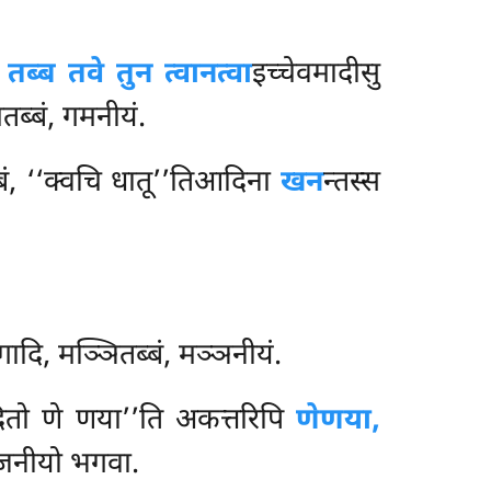
ं तब्ब तवे तुन त्वानत्वा
इच्चेवमादीसु
तब्बं, गमनीयं.
ं, ‘‘क्वचि धातू’’तिआदिना
खन
न्तस्स
्गादि, मञ्ञितब्बं, मञ्ञनीयं.
ादितो णे णया’’ति अकत्तरिपि
णेणया,
ूजनीयो भगवा.