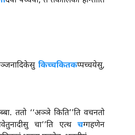
णा
दयो पच्चया, ते तेकालिका होन्तीति
यञ्जनादिकेसु
किच्चकितक
प्पच्चयेसु,
तब्बा. ततो ‘‘अञ्ञे किति’’ति वचनतो
तवेतुनादीसु चा’’ति एत्थ
च
ग्गहणेन