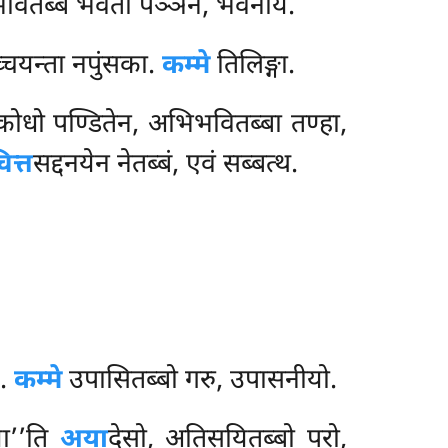
भवितब्बं भवता पञ्ञेन, भवनीयं.
्चयन्ता नपुंसका.
कम्मे
तिलिङ्गा.
 कोधो पण्डितेन, अभिभवितब्बा
तण्हा,
ित्त
सद्दनयेन नेतब्बं, एवं सब्बत्थ.
ं.
कम्मे
उपासितब्बो गरु, उपासनीयो.
’’ति
अया
देसो, अतिसयितब्बो परो,