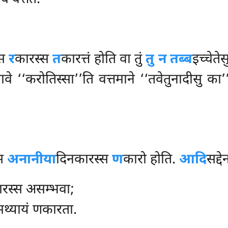
्स
र
कारस्स
त
कारत्तं होति वा तुं
तु न तब्ब
इच्चेते
भावे ‘‘करोतिस्सा’’ति वत्तमाने ‘‘तवेतुनादीसु का
्स
अनानीया
दिनकारस्स
ण
कारो होति.
आदि
सद्द
कारस्स असम्भवा;
मथ्यायं णकारता.