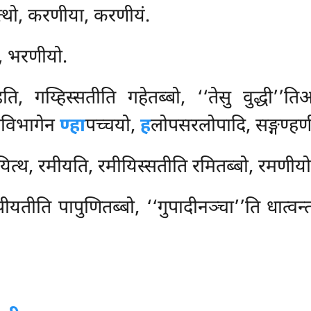
्थो, करणीया, करणीयं.
, भरणीयो.
ति, गय्हिस्सतीति गहेतब्बो, ‘‘तेसु वुद्धी’’
ोगविभागेन
ण्हा
पच्चयो,
ह
लोपसरलोपादि, सङ्गण्हण
ित्थ, रमीयति, रमीयिस्सतीति रमितब्बो, रमणीयो
यतीति पापुणितब्बो, ‘‘गुपादीनञ्चा’’ति धात्वन्तस्स 