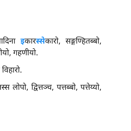
तिआदिना
इ
कार
स्से
कारो, सङ्गण्हितब्बो,
ीयो, गहणीयो.
 विहारो.
लोपो, द्वित्तञ्च, पत्तब्बो, पत्तेय्यो,