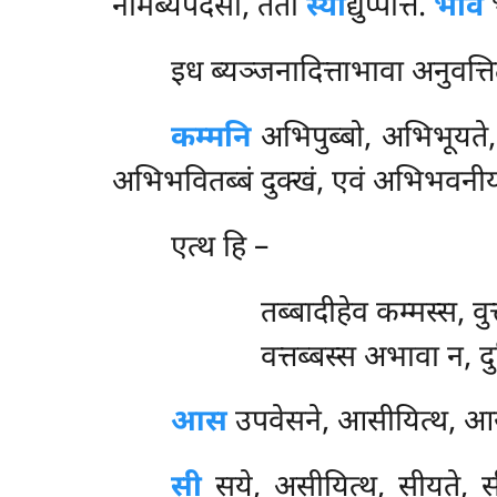
नामब्यपदेसो, ततो
स्या
द्युप्पत्ति.
भावे
भ
इध ब्यञ्जनादित्ताभावा अनुवत्त
कम्मनि
अभिपुब्बो, अभिभूयते
अभिभवितब्बं दुक्खं, एवं अभिभवन
एत्थ हि –
तब्बादीहेव कम्मस्स, वुत्
वत्तब्बस्स अभावा न, 
आस
उपवेसने, आसीयित्थ, आ
सी
सये, असीयित्थ, सीयते, स