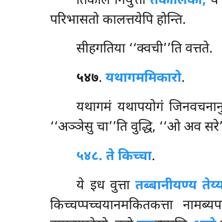
तिकाले नियुत्ता
तेकालिका,
ये 
परिभासतो कालत्तयेपि होन्ति.
सीहगतिया ‘‘क्वची’’ति वत्तते.
५४७
.
यथागममिकारो
.
यथागमं यथापयोगं जिनवचनानु
‘‘अञ्ञेसु चा’’ति वुद्धि, ‘‘ओ अव सरे’’त
५४८. ते किच्चा
.
ये इध वुत्ता
तब्बानीयण्य तेय्
किच्चप्पच्चयानमकितकत्ता नामब्य