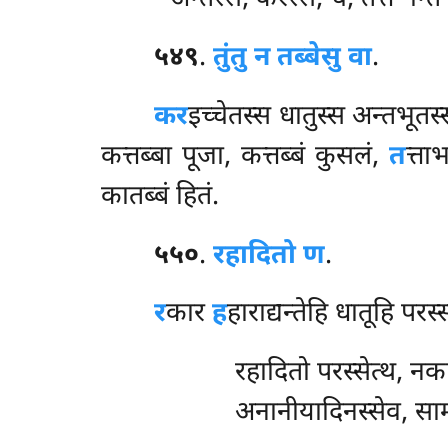
५४९
.
तुं
तु न तब्बेसु वा
.
कर
इच्चेतस्स धातुस्स अन्तभूतस
कत्तब्बा पूजा, कत्तब्बं कुसलं,
त
त्ता
कातब्बं हितं.
५५०
.
रहादितो ण
.
र
कार
ह
हाराद्यन्तेहि धातूहि परस
रहादितो परस्सेत्थ, न
अनानीयादिनस्सेव, सा