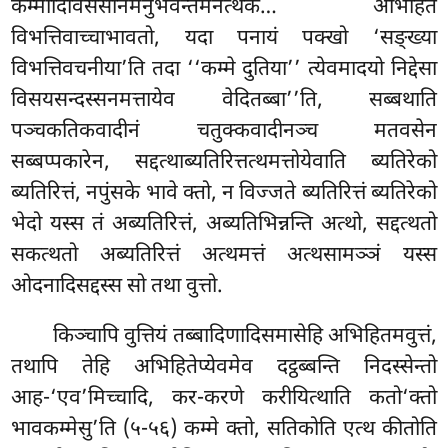
कम्मादिविसेसानमनुभवन्तमनत्थकं… अभिहिते
विभत्तिवाच्चाभावतो, यदा पनायं पक्खो ‘सङ्ख्या
विभत्तिवचनीया’ति तदा ‘‘कम्मे दुतिया’’ त्येवमादयो निद्देसा
विसयसन्दस्सनमत्तायेव वेदितब्बा’’ति, सब्बथाति
पञ्चकतिकवादीनं चतुक्कवादीनञ्च मतवसेन
सब्बप्पकारेन, सद्दत्थाब्यतिरित्तत्थमत्तोयेवाति ब्यतिरेको
ब्यतिरित्तं, नपुंसके भावे क्तो, न विज्जते ब्यतिरित्तं ब्यतिरेको
भेदो यस्स तं अब्यतिरित्तं, अब्यतिभिन्नन्ति अत्थो, सद्दत्थतो
सकत्थतो अब्यतिरित्तं अत्थमत्तं अत्थसामञ्ञं यस्स
ओदनादिसद्दस्स सो तथा वुत्तो.
किञ्चापि वुत्तियं तब्बादिणादिसमासेहि अभिहितमवुत्तं,
तथापि तेहि अभिहितेप्येवमेव दट्ठब्बन्ति निदस्सेन्तो
आह-‘एव’मिच्चादि, कर-करणे करीयित्थाति कतो‘क्तो
भावकम्मेसु’ति (५-५६) कम्मे क्तो, सतिकोति एत्थ कीतोति