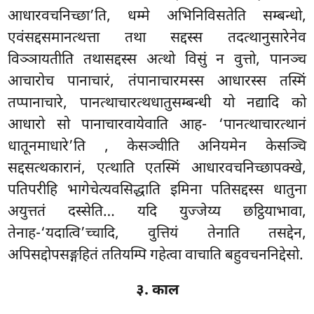
आधारवचनिच्छा’ति, धम्मे अभिनिविसतेति सम्बन्धो,
एवंसद्दसमानत्थत्ता तथा सद्दस्स तदत्थानुसारेनेव
विञ्ञायतीति तथासद्दस्स अत्थो विसुं न वुत्तो, पानञ्च
आचारोच पानाचारं, तंपानाचारमस्स आधारस्स तस्मिं
तप्पानाचारे, पानत्थाचारत्थधातुसम्बन्धी यो नद्यादि को
आधारो सो पानाचारवायेवाति आह- ‘पानत्थाचारत्थानं
धातूनमाधारे’ति
, केसञ्चीति अनियमेन केसञ्चि
सद्दसत्थकारानं, एत्थाति एतस्मिं आधारवचनिच्छापक्खे,
पतिपरीहि भागेचेत्यवसिद्धाति इमिना पतिसद्दस्स धातुना
अयुत्ततं दस्सेति… यदि युज्जेय्य छट्ठियाभावा,
तेनाह-‘यदात्वि’च्चादि, वुत्तियं तेनाति तसद्देन,
अपिसद्दोपसङ्गहितं ततियम्पि गहेत्वा वाचाति बहुवचननिद्देसो.
३. काल