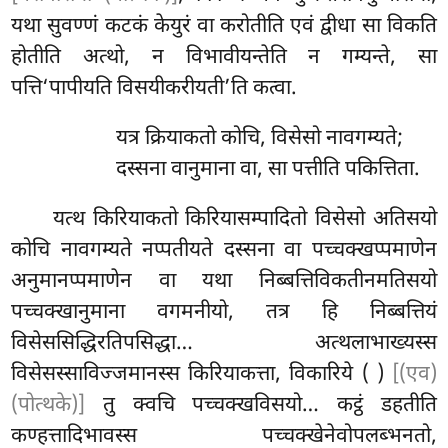
यथा सुवण्णं कटकं केयुरं वा करोतीति एवं द्वीधा सा विकति
होतीति अत्थो, न विभावीयन्तेति न गम्यन्ते, सा
पत्ति‘पापीयति विसयीकरीयती’ति कत्वा.
यत्र क्रियाकतो कोचि, विसेसो नावगम्यते;
दस्सना वानुमाना वा, सा पत्तीति पकित्तिता.
यत्थ किरियाकतो किरियासम्पादितो विसेसो अतिसयो
कोचि नावगम्यते नप्पतीयते दस्सना वा पच्चक्खप्पमाणेन
अनुमानप्पमाणेन वा यथा निब्बत्तिविकतीनमतिसयो
पच्चक्खानुमाना वगमनीयो, तत्र हि निब्बत्तियं
विसेससिद्धिरतिपसिद्धा… अत्थलाभाख्यस्स
विसेसस्साविज्जमानस्स किरियाकत्ता, विकारिये ( )
[(एव)
(पोत्थके)]
तु क्वचि पच्चक्खविसयो… कट्ठं डहतीति
कण्हत्तादिभावस्स पच्चक्खेनेवोपलब्भनतो,