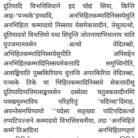
दुतियादि विभत्तिविधाने इदं चोद्यं सिया, किन्ति
आह-‘पञ्चके’इच्चादि, अनभिहितकम्मादिनिस्सयेसुति
अनभिहिता कम्मादयो निस्सया येसमेकत्तादीनं, तेसूत्यत्थो,
दुतियादयो विभत्तियो यथा सियुन्ति जोतनायाभिधानाय चाति
युज्जमानवसेन अत्थो वेदितब्बो,
अभिहितकम्मादिनिस्सयेसुपीति अपिसद्देन
अनभिहितकम्मादिनिस्सयमेकत्तादिं समुच्चिनोति,
आसङ्कियाति पुब्बकिरियाय वुत्तन्ति अपरकिरिया वेदितब्बा,
पञ्चके तिके चा भिहितकम्मादिनिस्सये सेकत्तादीसु
दुतियादिप्पत्तिमासङ्कावसेन दस्सेत्वा चतुक्कवादीनम्पि
पक्खमुब्भाविय परिहरितुं ‘यदिच्चा’दिमाह,
अयन्तेसमधिप्पायो
‘‘यदेसा सङ्ख्या पाटिपदिकत्थो
तप्पटिपज्जने कम्मादयो विभत्तिवचनीया, तदा ‘अनभिहिते
कम्मे’तिआदिना अनभिहितग्गहणं