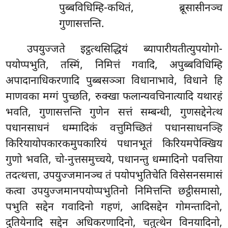
पुब्बविधिम्हि-कथितं, ब्रूसासीनञ्च
गुणासत्तन्ति.
उपयुज्जते इट्ठत्थसिद्धियं ब्यापारीयतीत्युपयोगो-
पयोप्पभुति, तस्मिं, निमित्तं गवादि, अपुब्बविधिम्हि
अपादानाधिकरणादि पुब्बसञ्ञा विधानाभावे, विधाने हि
माणवका मग्गं पुच्छति, रुक्खा फलान्यवचिनात्यादि यथारहं
भवति, गुणासत्तन्ति गुणेन सत्तं सम्बन्धी, गुणसद्देनेत्थ
पधानसाधनं धम्मादिकं वत्तुमिच्छितं पधानसाधनञ्हि
किरियायोपकारकमुपकारियं पधानभूतं किरियमपेक्खिय
गुणो भवति, चो-नुत्तसमुच्चये, पधानन्तु धम्मादिनो पवत्तिया
तदत्थत्ता, उपयुज्जमानञ्च तं पयोपभुतिचेति विसेसनसमासं
कत्वा उपयुज्जमानपयोप्पभुतिनो निमित्तन्ति छट्ठीसमासो,
पभुति सद्देन गवादिनो गहणं, आदिसद्देन गोमन्तादिनो,
दुतियेनादि सद्देन अधिकरणादिनो, चतुत्थेन विनयादिनो,