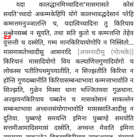
यदा कालद्धानमिच्चादिना‘मासमासते कोसं
सयति’च्चादो अकम्मकेहिपि योगे कालभावद्धदेसानं परेहि
कम्मत्तमनुञ्ञातन्ति च, यदात्विच्चादिना तु किरियाव
सब्बेनसब्बं न सूयति, तथा सति कुतो च कम्मत्तन्ति तेहेव
📜
वुत्तन्ती च दस्सेति, गम्म मानकिरियायोगोपि न निस्सितो…
मासमासतेच्चादीसु आसनादि
[आसनादीसु (पोत्थके)]
किरियानं मासादियोगो विय कल्याणित्तगुणादियोगो च
लोकस्स पतीतिपथमुपयातीति, न सिज्झतीति किरिया न
होन्ति गुणदब्बानीति किरियासम्बन्धाभावा कम्मत्ताभावोति न
सिज्झति, गुळेन मिस्सा धाना भज्जितयवा गुळधाना.
अज्झयनकिरियाय पब्बतेन च मासकोसानं साकल्लेन
सम्बन्धाभावा अच्चन्तसंयोगाभावोति मासस्सातिआदीसु न
दुतिया. पुब्बण्हे समयन्ति इमिना पुब्बण्हे समयोति
सत्तमीआमादिसमासं दस्सेति, अच्चन्त मेवाति इमिना