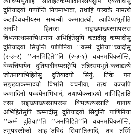
त्यादिप्पभुतीहि अतिहितकम्मादिनिस्सयेसुपि एकत्तादीसु
दुतियादयो पप्पोन्ति नियमाभावा, तथाहि पञ्चके नामत्थे
कटादिवचनीयस्स सम्बन्धी कम्माद्यत्थो, त्यादिप्पभुतीति
अनभि हितस्स सङ्ख्याख्यस्सापरस्स
विभत्यत्थस्साभिधानाय अभिहितेसुपि कटादीसु कम्मादीसु
दुतियादयो सियुन्ति पाणिनिया ‘‘कम्मे दुतिया’’च्चादीसु
(२-३-२) ‘‘अनभिहिते’’ति (२-३-१) वचनमधिकरोन्ति,
वेय्यत्तियायेव दुतियादीनप्पसङ्गेपि तन्निस्सयभूते-कत्ताद्यत्थे
जोतनायाभिहितेसु दुतियादयो सियुं, तिके पन
सङ्ख्याकम्मादयो विभत्ति वचनीया, तत्थ यज्जपि
कम्मादिनो पच्चयेनाभिधानं, तथाप्येकत्तादयो नाभिहिताति
तस्स सङ्ख्याख्यस्सापरस्स विभत्यत्थस्साति धानाय
अभिहितेसुपि कम्मादीसु दुतियादयो सियुन्ति पाणिनिया
‘‘कम्मे दुतिया’’ति ‘‘अनभिहिते’’ति वचनमधिकरोन्ति,
तमुपदस्सेन्तो आह-‘तत्रिदं सिया’तिआदि, तत्र तस्मिं