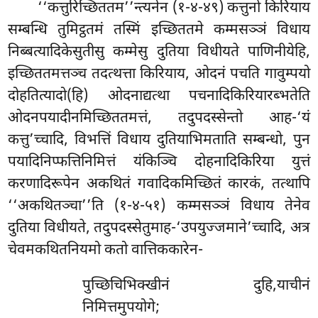
‘‘कत्तुरिच्छिततम’’न्त्यनेन (१-४-४९) कत्तुनो किरियाय
सम्बन्धि तुमिट्ठतमं तस्मिं इच्छिततमे कम्मसञ्ञं विधाय
निब्बत्यादिकेसुतीसु कम्मेसु दुतिया विधीयते पाणिनीयेहि,
इच्छिततमत्तञ्च तदत्थत्ता किरियाय, ओदनं पचति गावुम्पयो
दोहतित्यादो(हि) ओदनाद्यत्था पचनादिकिरियारब्भतेति
ओदनपयादीनमिच्छिततमत्तं, तदुपदस्सेन्तो आह-‘यं
कत्तु’च्चादि, विभत्तिं विधाय दुतियाभिमताति सम्बन्धो, पुन
पयादिनिप्फत्तिनिमित्तं यंकिञ्चि दोहनादिकिरिया युत्तं
करणादिरूपेन अकथितं गवादिकमिच्छितं कारकं, तत्थापि
‘‘अकथितञ्चा’’ति (१-४-५१) कम्मसञ्ञं विधाय तेनेव
दुतिया विधीयते, तदुपदस्सेतुमाह-‘उपयुज्जमाने’च्चादि, अत्र
चेवमकथितनियमो कतो वात्तिककारेन-
पुच्छिचिभिक्खीनं दुहि,याचीनं
निमित्तमुपयोगे;