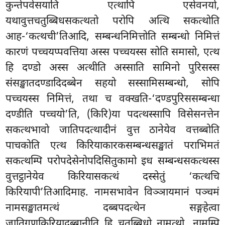
कुन्तेपवेसयाति एत्थापि एसेवनयो,
यथावुत्तचतुब्बिधसकत्थतो परोपि अत्थि सकत्थोति
आह-‘कत्थची’तिआदि, सम्बन्धनिमित्तोति सम्बन्धो निमित्तं
कारणं
पच्चयप्पवत्तिया अस्स पच्चयस्स सोति समासो, एत्थ
हि दण्डो अस्स अत्थीति अस्साति सामिनो पुरिसस्स
संसङ्खातदण्डादिदब्बेन सहयो सस्सामिसम्बन्धो, सोपि
पच्चयस्स निमित्तं, तथा च वक्खति-‘दण्डपुरिससम्बन्धा
दण्डीति पच्चयो’ति, (किरि)या पदत्थस्सापि विसेसनत्तेन
सकत्थभावो जातिपदत्थादीनं वुत्त ठानेयेव वत्तब्बोति
पाचकोति एत्थ किरियाकारकसम्बन्धसङ्खातं पराभिमतं
सकत्थम्पि परोपदेसेनोपदिसितुकामो इध सम्बन्धसकत्थस्स
वुत्तट्ठानेयेव किरियासकत्थं दस्सेतुं ‘कत्थचि
किरियापी’तिआदिमाह. नामसभावेन विञ्ञायमानं पञ्चमं
नामसङ्खातमत्थं दब्बपदत्थेन सङ्गहेत्वा
जातिगुणकिरियादब्बानीति हि चतुब्बिधो नामत्थो, नामम्पि