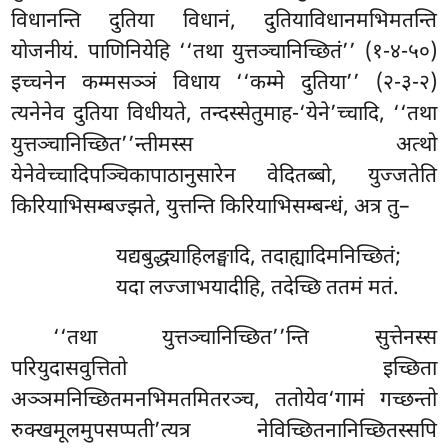
विधानन्ति दुतिया विधानं, दुतियाविधानमभिमतन्ति
योजनीयं. पाणिनियेहि ‘‘तथा युत्तञ्चानिच्छितं’’ (१-४-५०)
इच्चनेन कम्मसञ्ञं विधाय ‘‘कम्मे दुतिया’’ (२-३-२)
त्यनेनेव दुतिया विधीयते, तन्दस्सेतुमाह-‘येने’च्चादि, ‘‘तथा
युत्तञ्चानिच्छित’’न्तीमस्स अत्थो
येनेवेच्चादिपञ्चिकापाठानुसारेन वेदितब्बो, युज्जतेति
किरियाभिसम्बज्झते, युत्तन्ति किरियाभिसम्बन्धं, अत्र तु–
यद्यबुद्ध्याहिलङ्घादि, तदाह्यादिमनिच्छितं;
यदा लज्जाभयादीहि, तदेच्छि ततमं मतं.
‘‘तथा युत्तञ्चानिच्छित’’न्ति सुत्तेनस्स
परियुदासवुत्तितो इच्छिता
अञ्ञमनिच्छितमनभिमतमितरञ्च, ततोयेव‘गामं गच्छन्तो
रुक्खमूलमुपसप्पती’त्यत्र नेविच्छितनानिच्छितस्सपि