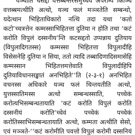
यञ्चाति चसद्दो वत्तब्बन्तरसमुच्चये अपरम्पि किञ्चि
वत्तब्बमत्थीति अत्थो, यञ्च फलं मञ्ञतेति सम्बन्धो,
यदेत्थान भिहिताधिकारो नत्थि तदा यथा ‘कतो
कटो’च्चत्रत्तेन कम्मस्साभिहितत्ता दुतिया न होति तथा ‘कटं
करोति विपुलं दस्सनीय’न्ति कटसद्दतो उप्पन्नाय दुतियाय
(विपुलादिगतस्स) कम्मस्सा भिहितत्ता विपुलादीहि
विसेसनेहि दुतिया न सिया, ततो त्यादि तब्बादिणादिसमासेहि
कम्मस्सान भिहितत्तमत्तेवाति विपुलादीहिपि
दुतियाविधानसङ्खातं अनभिहिते’’ति (२-३-१) अनभिहित
वचनस्स अधिकारे यञ्च फलं चिन्तयतीति अत्थो,
युत्तस्सातिमस्स अत्थो सम्बन्धस्साति, पच्चेकं
करोत्यभिसम्बन्धतायाति ‘कटं करोति विपुलं करोति
दस्सनीयं करोति’च्चेवं पच्चेकं पच्चेकं
करोतिस्साभिसम्बन्धतायाति अत्थो, कम्मता अत्थीति सेसो,
एवं मञ्ञते-‘‘कटं करोमीति पवत्तो विपुलं करोमी दस्सनियं