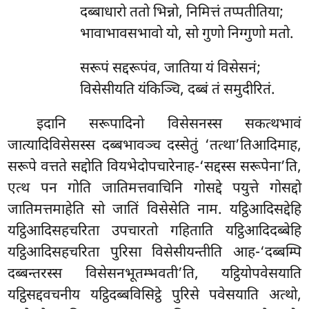
दब्बाधारो ततो भिन्नो, निमित्तं तप्पतीतिया;
भावाभावसभावो यो, सो गुणो निग्गुणो मतो.
सरूपं सद्दरूपंव, जातिया यं विसेसनं;
विसेसीयति यंकिञ्चि, दब्बं तं समुदीरितं.
इदानि सरूपादिनो विसेसनस्स सकत्थभावं
जात्यादिविसेसस्स दब्बभावञ्च दस्सेतुं ‘तत्था’तिआदिमाह,
सरूपे वत्तते सद्दोति वियभेदोपचारेनाह-‘सद्दस्स सरूपेना’ति,
एत्थ पन गोति जातिमत्तवाचिनि गोसद्दे पयुत्ते गोसद्दो
जातिमत्तमाहेति सो जातिं विसेसेति नाम. यट्ठिआदिसद्देहि
यट्ठिआदिसहचरिता उपचारतो गहिताति यट्ठिआदिदब्बेहि
यट्ठिआदिसहचरिता पुरिसा विसेसीयन्तीति आह-‘दब्बम्पि
दब्बन्तरस्स विसेसनभूतम्भवती’ति, यट्ठियोपवेसयाति
यट्ठिसद्दवचनीय यट्ठिदब्बविसिट्ठे पुरिसे पवेसयाति अत्थो,