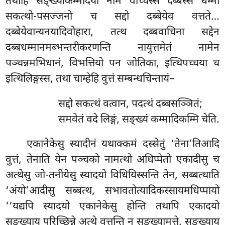
तथाहि सङ्ख्याकम्मादयो नाम वाच्चस्स दब्बस्स धम्मो
सकत्थो-पसज्जनो च सद्दो दब्बेयेव वत्तते…
दब्बेयेवान्यनयादिवोहारा, तत्थ दब्बवाचिना सद्देन
दब्बधम्मानमब्भन्तरीकरणन्ति नायुत्तमेतं नामेन
पञ्चन्नमभिधानं, विभत्तियो पन जोतिका, इत्थिपच्चया च
इत्थिलिङ्गस्स, तथा चाम्हेहि वुत्तं सम्बन्धचिन्तायं–
सद्दो सकत्थं वत्वान, पदत्थं दब्बसञ्ञितं;
समवेतं वदे लिङ्गं, सङ्ख्यं कम्मादिकम्मि चेति.
एकानेकेसु स्यादीनं यथाक्कमं दस्सेतुं ‘तेना’तिआदि
वुत्तं, तेनाति येन पञ्चको नामत्थो अधिप्पेतो एकादीसु च
अत्थेसु जो-तनीयेसु स्यादयो विधियिस्सन्ति तेन, सब्बत्थाति
‘अंयो’आदीसु
सब्बत्थ, सभावतोत्यादिकस्सायमधिप्पायो
‘‘यद्यपि स्यादयो एकानेकेसु होन्ति तथापि एकादयो
सङ्ख्याय परिच्छिन्ने अत्थे वत्तन्ति न सङ्ख्यामत्ते, सङ्ख्याय