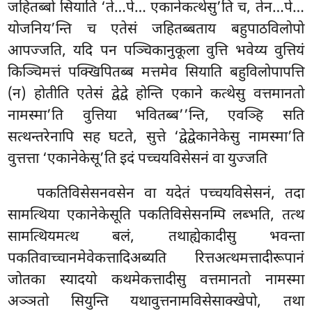
जहितब्बो सियाति ‘ते…पे… एकानेकत्थेसु’ति च, तेन…पे…
योजनिय’न्ति च एतेसं जहितब्बताय बहुपाठविलोपो
आपज्जति, यदि पन पञ्चिकानुकूला वुत्ति भवेय्य वुत्तियं
किञ्चिमत्तं पक्खिपितब्ब मत्तमेव सियाति बहुविलोपापत्ति
(न) होतीति एतेसं द्वेद्वे होन्ति एकाने कत्थेसु वत्तमानतो
नामस्मा’ति वुत्तिया भवितब्ब’’न्ति, एवञ्हि सति
सत्थन्तरेनापि सह घटते, सुत्ते ‘द्वेद्वेकानेकेसु नामस्मा’ति
वुत्तत्ता ‘एकानेकेसू’ति इदं पच्चयविसेसनं वा युज्जति
पकतिविसेसनवसेन
वा यदेतं पच्चयविसेसनं, तदा
सामत्थिया एकानेकेसूति पकतिविसेसनम्पि लब्भति, तत्थ
सामत्थियमत्थ बलं, तथाह्येकादीसु भवन्ता
पकतिवाच्चानमेवेकत्तादिअब्यति रित्तअत्थमत्तादीरूपानं
जोतका स्यादयो कथमेकत्तादीसु वत्तमानतो नामस्मा
अञ्ञतो सियुन्ति यथावुत्तनामविसेसाक्खेपो, तथा