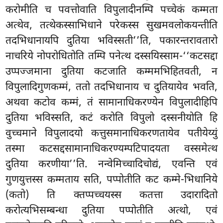
करोमीति च पवत्तोवाति विपुलादीनम्पि पच्चेकं कम्मता
अत्थेव, तत्थेकस्साभिधाने परेकस्स सुखमवलोकयन्तीति
तदभिधानायपि दुतिया भविस्सती’’ति, पकारन्तरावतारो
नाचरिये नोपरोधितोति तम्पि पनेत्थ दस्सयिस्साम-‘‘कटसद्दा
उप्पज्जमाना दुतिया
कटजाति कम्ममभिहितवती, न
विपुलादिगुणकम्मं, ततो तदभिधानाय च दुतियायेव भवति,
अथवा कटोव कम्मं, तं सामानाधिकरण्येन विपुलादीहिपि
दुतिया भविस्सति, कटं करोति विपुलो दस्सनीयोति हि
वुच्चमाने विपुलादयो कत्तुसमानाधिकरणतायेव पतीयेय्युं
तस्मा कटसद्दसामानाधिकरण्यम्पटिपादयता वस्समेत्थ
दुतिया करणीया’’ति. नन्वेमिच्चादिचोद्यं, एवन्ति एवं
गुणयुत्तस्स कम्मताय सति, पप्पोतीति कट कम्मे-भिधानिये
(कतो) ति क्तप्पच्चयस्स कतत्ता उदारादितो
करोत्यभिसम्बन्धा दुतिया पप्पोतीति अत्थो, एवं