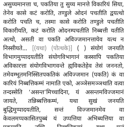
असुय्यमानत्ता च, पकतिया तु सुय्य मानत्ते विकारियं सिया,
तेनेव कासे कटं करोति, तण्डुले ओदनं पचतीति द्वयत्थो
करोति पचति च, तस्मा कासे करोति तण्डुले पचतीति
विकारीयति, कटं करोति ओदनम्पचतीति निब्बत्ती यतीति
अत्थो, असती वा पकति अविज्जमानत्तायेव यत्थ न
निस्सीयते…
[(यथा) (पोत्थके)]
( ) संयोगं जनयति
विभागमुप्पादयतीति संयोगविभागानं कस्सापि पकतिया
अविकारत्ता संयोगविभागवन्ते ह्यविकतेहेव तेसं जननतो,
तमेवम्भूतमनिस्सितपकतिकं अविज्जमान (पकति) कं वा
कारियं निब्बत्तिकम्मं नामाति एको, अञ्ञेसमञ्ञथाति वत्वा
तन्दस्सेति ‘असन्त’मिच्चादिना, यं असन्तमविज्जमानं
जायते, तन्निब्बत्तिकम्मं, यथा सुखं जनयति
बुद्धिमुप्पादयतीति, सन्तं विज्जमानमेव वा
केवलमप्पकासितपुब्बं यं उप्पत्तिया अभिब्यत्तिया वा