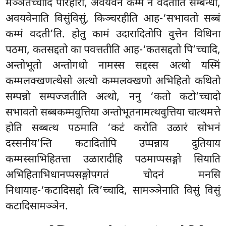
मञ्ञतेच्चादि परिहारो, अवयवेन कम्मं न वदतीति सम्बन्धो,
अवयवेनाति विसुंविसुं, किञ्चरहीति आह-‘सभावतो सब्बं
कम्मं वदती’ति. होतु कामं उदारादितोपि वुत्तेन विधिना
पठमा, कतसद्दतो का पवत्ततीति आह-‘कतसद्दतो पि’च्चादि,
अन्तोभूतो अन्तोगधो नामस्स सद्दस्स अत्थो यस्मिं
कम्मलक्खणत्थेसो अत्थो कम्मलक्खणो अभिहितो कथितो
सम्पन्नो सम्पज्जतीति अत्थो, ननु ‘कतो कटो’च्चादो
सभावतो सब्बकम्मवुत्तिया अन्तोभूतनामत्थवुत्तिया चात्थमत्ते
होति सब्बत्थ पठमाति ‘कटं करोति उळारं सोभनं
दस्सनीय’न्ति कटादितोपि उप्पन्नाय दुतियाय
कम्मस्साभिहितत्ता उळारादीहि पठमाप्पसङ्गो सियाति
अभिहिताभिधानप्पसङ्गोपगतं चोदनं मनसि
निधायाह-‘कटादिसद्दो त्वि’च्चादि, सामञ्ञेनाति विसुं विसुं
कटादिसामञ्ञेन.