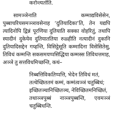
करोन्त्यतोति.
सामञ्ञेनाति कम्माद्यविसेसेन,
पुब्बाचरियसमञ्ञावसेनाह ‘दुतियादिका’ति, तेन यद्यपि
त्यादिनोपि द्विन्नं पूरणिया दुतियाति सक्का वोहरितुं, तथापि
स्यादीनं दुकेयेव दुतियाततिया रुळ्हीति नत्यादीनं दुकानि
दुतियादिसद्देन गय्हन्ति, विसिट्ठेसूति कम्मादिना विसेसितेसु,
तिविधं कम्मन्ति सकसमयप्पसिद्धिया कम्मस्स तिविधत्तमाह,
अञ्ञे तु सत्तविधमिच्छन्ति, कथं–
निब्बत्तिविकतिप्पत्ति, भेदेन तिविधं मतं,
तत्थेच्छिततमं कम्मं, कम्मंत्वञ्ञं चतुब्बिधं;
इच्छितञ्चानिच्छितञ्च, नेविच्छितमनिच्छितं,
तथाञ्ञपुब्बं नाञ्ञपुब्बन्ति, एवमञ्ञं
चतुब्बिधन्ति.