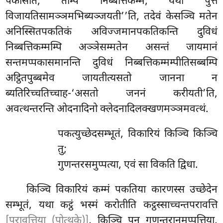
पकासति, तम्पि निब्बत्तिकम्मं, यथा पुत्तं
विजायतिसामञ्ञमभिब्यञ्जयती’’ति, तदेवं केसञ्चि मतेन
अनिस्सितपकतिकं अविज्जमानपकतिकन्ति दुविधं
निब्बत्तिकम्मम्पि अञ्ञेसम्मतेन असन्तं जायमानं
सन्तमप्पकासमानन्ति दुविधं निब्बत्तिकम्मम्पीतिसब्बम्पि
अट्ठितपुब्बमेव जायतीत्यसतो जानना न
ब्यतिरिच्चतिच्चाह-‘असतो जननं करीयती’ति,
अवत्थन्तरन्ति ओदनादिनो क्लेदनादिलक्खणमञ्ञमवत्थं.
पकत्युच्छेदसम्भूतं, विकारियं किञ्चि किञ्चि
तु;
गुणन्तरसमुप्पत्या, एवं सा विकति द्विधा.
किञ्चि विकारियं कम्मं पकतिया कारणस्स उच्छेदेन
सम्भूतं, यथा
कट्ठं भस्मं करोतीति कट्ठस्साच्चन्तपरावत्ति
[परावत्तिया (पोत्थके)]
, किञ्चि पन गुणन्तरानमुप्पत्तिया,