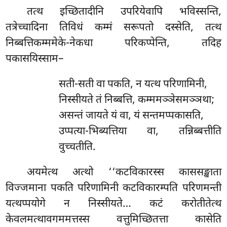
तत्थ इच्छितादीनि उपरियेवापि भविस्सन्ति,
तत्रेच्चादिना तिविधं कम्मं सरूपतो दस्सेति, तत्थ
निब्बत्तिकम्ममेके-नेकधा परिकप्पेन्ति, तदिह
पकासयिस्साम–
सती-सती
वा पकति, न यत्थ परिणामिनी,
निस्सीयते तं निब्बत्ति, कम्ममञ्ञेसमञ्ञथा;
असन्तं जायते यं वा, यं सन्तमप्पकासति,
उप्पत्या-भिब्यत्तिया वा, तन्निब्बत्तीति
वुच्चतीति.
अयमेत्थ अत्थो ‘‘कटविकारस्स काससङ्खाता
विज्जमाना पकति परिणामिनी कटविकारम्पति परिणमन्ती
यत्थप्पयोगे न निस्सीयते… कटं करोतीतेत्थ
केवलमत्थावगममत्तस्स वत्तुमिच्छितत्ता कासेति