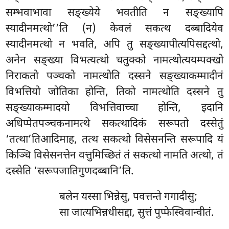
सम्भवाभावा सङ्ख्येये भवतीति न सङ्ख्यापि
स्यादीनमत्थो’’ति (न) केवलं सकत्थ दब्बादियेव
स्यादीनमत्थो न भवति, अपि तु सङ्ख्यापीत्यपिसद्दत्थो,
अनेन सङ्ख्या विभत्यत्थो चतुक्को नामत्थोत्ययम्पक्खो
निराकतो पञ्चको नामत्थोति दस्सने सङ्ख्याकम्मादीनं
विभत्तियो जोतिका होन्ति, तिको नामत्थोति दस्सने तु
सङ्ख्याकम्मादयो विभत्तिवाच्चा होन्ति, इदानि
अधिप्पेतपञ्चकनामत्थे सकत्थादिकं सरूपतो दस्सेतुं
‘तत्था’तिआदिमाह, तत्थ सकत्थो विसेसनन्ति सरूपादि यं
किञ्चि विसेसनत्तेन वत्तुमिच्छितं तं सकत्थो नामति अत्थो, तं
दस्सेति ‘सरूपजातिगुणदब्बानि’ति.
बलेन यस्सा भिन्नेसु, पवत्तन्ते गगादीसु;
सा जात्यभिन्नधीसद्दा, सुत्तं पुप्फेस्विवान्वीतं.