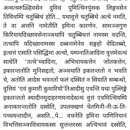
अन्वत्थरुळ्हिवसेन दुविधं पुमित्थिनपुंसक लिङ्गवसेन
तिविधम्पि चतुब्बिधं होति… यथावुत्ते चतुब्बिधे अत्थे नमति,
ते वा अत्तनि नामेतीति इमिना कारणेन. सामञ्ञगुण
किरियायदिच्छावसेनाञ्ञथापि चतुब्बिधत्तं नामस्स वदन्ति,
तत्थापि यदिच्छानामस्स दब्बनामेनेव सङ्गहो वेदितब्बो,
इत्थत्तं एसाति पसिद्धिमा अत्थो, यम्पनातिआदिना वुत्तमेवत्थं
साधेति ‘तत्थे’च्चादिना, अभिधायकत्तेन जोतकत्तेन,
इकारन्ततोति मुनिसद्दतो, अञ्ञथाति इकारन्ततो न भवति
चे, अतोति आदेस भवनतो फलं दस्सितं न सियाति सम्बन्धो,
वुत्तियं ‘एवं कुमारी कुमारियो’तिआदीसु एवन्ति यथा पुल्लिङ्गे
इकारन्ततो स्यादीनमुदाहरणमनादेसत्थं वुत्तं एवमित्थियम्पि
अनाकारन्ततोति दस्सेति, उपलक्खणं चेतमिनी-नी-ऊ-ति-
पच्चयन्तादीनं, असति…पे… वचनेति इमिना पाणिनियानं
विभत्तिसञ्ञाविधायकस्स सुत्तन्तरस्स अत्थिभावं दस्सेति,