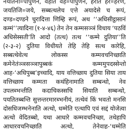
नयतिनी=पापुणने, वहति वह=पापुणने, हरति हर=हरणे,
जयतिजि=जये, सब्बत्थलेच एत्ते अयादेसे च रूपं,
दण्ड=दण्डने चुरादित्ता णिम्हि रूपं, अथ ‘‘अधिसीट्ठासानं
कम्मं’’त्यादिना (१-४-४६) तेन तेन कम्मसञ्ञं विधाय ‘पठविं
अधिसेस्सती’ति आदो (तत्थ) तत्थ ‘‘कम्मे दुतिया’’ति
(२-३-२) दुतिया विधीयते तेहि तेहि सत्थ कारेहि,
सब्बत्थेवेत्थ लोकस्स कम्मवचनिच्छाति
कमेनेतंञ्ञसञ्ञापुब्बकं कम्ममुपदस्सेन्तो
आह-‘अधिपुब्ब’इच्चादि, याय वत्तिच्छाय दुतिया सिया ताय
वत्तिच्छाय कम्मता कथंहिनामाति सम्बन्धो, नेव
उपलब्भन्तीति कदाचिकस्सचि सियाति सम्बन्धो,
पयतितब्बन्ति सुत्तन्तरमारब्भनीयं, तत्थेवं किं भवतो मनसि
दोसधिजम्भनेनाति अत्थो, धम्मेति एत्थापि एवं सद्दं योजेत्वा
अत्थो वेदितब्बो, यथा आधारे कम्मवचनिच्छा, तथेहापि
आधारवचनिच्छाति अत्थो, तेनेवाह-‘धम्मेति