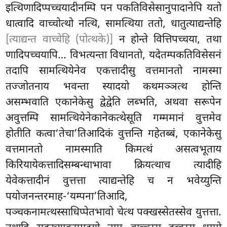
इत्थिणादिप्पच्चयादीनम्पि पन पकतिविसेसानुपादानेपि यतो
धात्वादि वाच्चोत्थो नत्थि, सामत्थिया ततो, धातुत्याद्यन्तेहि
[त्याद्यन्त वाच्चेहि (पोत्थके)]
न होन्ते वित्तिपच्चया, तथा
णादिपच्चयापि… विभत्यन्ता विधानतो, यदेतम्पकतिविसेसनं
तदापि सामत्थियेनेव एकत्तादीसु वत्तमानतो नामस्मा
तज्जोतनाय भवन्ता स्यादयो कथमञ्ञत्थ होन्ति
असम्भवाति एकानेकेसु द्वेद्वेति लब्भति, अथवा सरूपेन
अवुत्तम्पि सामत्थियेनेकानेकत्थेसूति गम्ममानं वुत्तमेव
होतीति कत्वा‘तेचा’तिआदिकं वुत्तन्ति गहेतब्बं, एकानेकेसु
वत्तमानतो नामस्माति किमत्थं असत्वभूताय
किरियायेकत्तादिसम्बन्धाभावा क्रियत्थाच त्यादीहि
येवेकत्तादीनं वुत्तत्ता त्याद्यन्तेहि च न भवेय्युन्ति
पयोजनन्तरमाह-‘यम्पना’तिआदि,
पञ्चकनामत्थस्साधिप्पेतभावो चेत्थ पक्खस्सेतस्सेव युत्तत्ता.