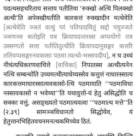
पदत्थसहचरिताय सत्ताय पतीतिया ‘रुक्खो अत्थि
पिलक्खो
अत्थी’ति अपेक्खीयतीति कारकत्तं रुक्खादीन मत्थेवेति
[अत्थेवेति ञ्ञतं वत्थुं परं पतिपादयितुं सद्दो पयुज्जते
ञ्ञणञ्च सतोइति यत्र क्रियापदन्तरस्स अप्पयोगो तत्र
उस्सग्गतो सत्ता पतीतितुत्थीति क्रियापदानुसङ्गर कत्तरि
ततियप्पसङ्गरनवकासा पठमा त्यत्थो-भस्सपदीप]
, न च उच्चं
नीचंत्यधिकरणवाचित्ते
[वाचिका]
निपातस्स अत्थीत्यनेन
नत्थि सम्बन्धोति उच्चमत्थीत्याधेय्यस्सेव कत्तुत्तं नाधारस्सात्य
कारकत्तमाधारस्सात्यवकासो-त्थि पठमायाति ‘‘पठमाविधा
नस्सावकासो न भवेय्या’’ति यथावुत्तो-यं हेतु असिद्धोति च
सक्का वत्तुं, असङ्ख्यतो पठमात्यवत्वा ‘‘पठमात्थ मत्ते’’ति
(२.३९) सामञ्ञविधानतो सिद्धोयेव, यं
हेतुत्तानभिहितवचनमनत्थकमिच्चेव ठितं.