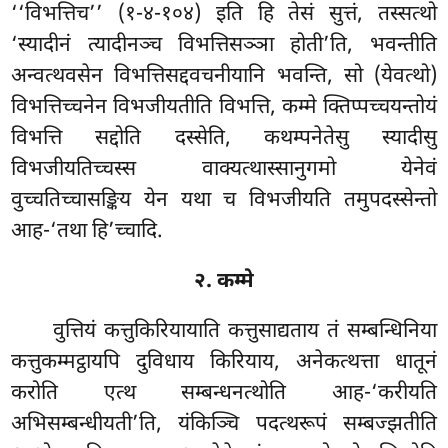
‘‘विभत्तिच’’ (१-४-१०४) इति हि तेसं सुत्तं, तस्सत्थो
‘स्यादीनं त्यादीनञ्च विभत्तिसञ्ञा होती’ति, भवन्तीति
अन्वत्थवसेन विभत्तिसद्दवचनीयानि भवन्ति, सो (येवत्थो)
विभत्तिच्चनेन विभजीयतीति विभत्ति, कम्मे क्तिप्पच्चयन्तोयं
विभत्ति सद्दोति दस्सेति, कथम्पनेतेसु स्यादीसु
विभजीयतिच्चस्स वाक्यत्थास्सानुगमो येनेवं
वुच्चतिच्चासङ्किय येन यथा च विभजीयति तमुपदस्सेन्तो
आह-‘तथा हि’च्चादि.
२. कम्मे
वुत्तियं
कत्तुकिरियायाति कत्तुसाद्यताय तं सम्बन्धिनिया
कत्तुकम्मट्ठायपि दुविधाय किरियाय, अनेकत्थत्ता धातूनं
करोति एत्थ सम्बन्धनत्थोति आह-‘करीयति
अभिसम्बन्धीयती’ति, यंकिञ्चि पदत्थरूपं सम्बज्झतीति