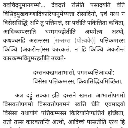
क्वचिदनुमानगम्मो… देवदत्तं रोसेति पसादयति वेति
विसिट्ठमुखवण्णादिकारियानुमेय्यत्ता रोसादिनो, एवं यत्थ न
विसेससिद्धि अपि तु पत्तिमत्तं, सा पत्तीति पकित्तिता कथिता,
आदिच्चम्पस्सति धम्ममज्झेतीति अयमेत्थ अत्थो,
कथञ्चरहि असन्तस्स
[सन्तस्स (पोत्थके)]
पत्तिकम्मस्स
किञ्चि (अकरोन्त)स्स कारकत्तं, न हि किञ्चि अकरोन्तं
कारकम्भवितुमरहतीति उच्चते-
दस्सनक्खमताभासो, पगमब्यत्तिआदयो;
विसेसा पत्तिकम्मस्स, क्रियासिद्धियमिच्छिता.
अत्र दट्ठुं सक्का इति दस्सने खमता आभासोपगमो
विसयत्तोपगमो विसयत्तोपगमनं ब्यत्ति चेति एवमादयो
विसेसा यथायोगं पत्तिकम्मस्स किरियानिप्फत्तियं इच्छिता,
ततो तस्स कारकत्तन्ति अत्थो, आदिच्चं पस्सतीति एत्थ हि