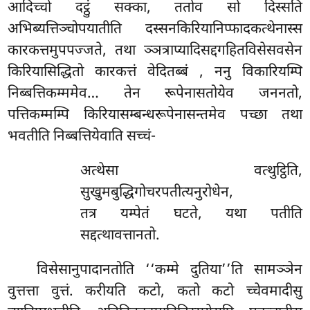
आदिच्चो दट्ठुं सक्का, ततोव सो दिस्सति
अभिब्यत्तिञ्चोपयातीति दस्सनकिरियानिप्फादकत्थेनास्स
कारकत्तमुपपज्जते, तथा ञ्ञत्राप्यादिसद्दगहितविसेसवसेन
किरियासिद्धितो कारकत्तं वेदितब्बं
, ननु विकारियम्पि
निब्बत्तिकम्ममेव… तेन रूपेनासतोयेव जननतो,
पत्तिकम्मम्पि किरियासम्बन्धरूपेनासन्तमेव पच्छा तथा
भवतीति निब्बत्तियेवाति सच्चं-
अत्थेसा वत्थुट्ठिति,
सुखुमबुद्धिगोचरपतीत्यनुरोधेन,
तत्र यम्पेतं घटते, यथा पतीति
सद्दत्थावत्तानतो.
विसेसानुपादानतोति ‘‘कम्मे दुतिया’’ति सामञ्ञेन
वुत्तत्ता वुत्तं. करीयति कटो, कतो कटो च्चेवमादीसु