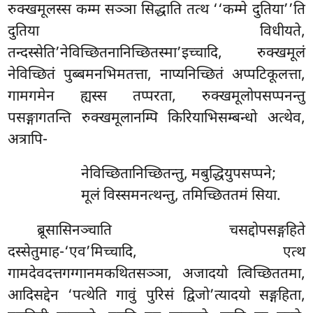
रुक्खमूलस्स कम्म सञ्ञा
सिद्धाति तत्थ ‘‘कम्मे दुतिया’’ति
दुतिया विधीयते,
तन्दस्सेति’नेविच्छितनानिच्छितस्मा’इच्चादि, रुक्खमूलं
नेविच्छितं पुब्बमनभिमतत्ता, नाप्यनिच्छितं अप्पटिकूलत्ता,
गामगमेन ह्यस्स तप्परता, रुक्खमूलोपसप्पनन्तु
पसङ्गागतन्ति रुक्खमूलानम्पि किरियाभिसम्बन्धो अत्थेव,
अत्रापि-
नेविच्छितानिच्छितन्तु, मबुद्धियुपसप्पने;
मूलं विस्समनत्थन्तु, तमिच्छिततमं सिया.
ब्रूसासिनञ्चाति चसद्दोपसङ्गहिते
दस्सेतुमाह-‘एव’मिच्चादि, एत्थ
गामदेवदत्तगग्गानमकथितसञ्ञा, अजादयो त्विच्छिततमा,
आदिसद्देन ‘पत्थेति गावुं पुरिसं द्विजो’त्यादयो सङ्गहिता,