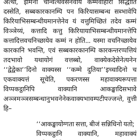
अत्थो, इमिना चान्वत्थवसेनेवायं कम्मवोहारो सिद्धोति
दस्सेति, सब्बकारकानम्पि पन किरियासम्बन्ध सब्भावेपि
किरियाभिसम्बन्धीयमानत्तेनेव यं वत्तुमिच्छितं तदेव कम्मं
विञ्ञेय्यं, कत्तादि कत्तु किरियायाभिसम्बन्धीयमानत्तेपि
कत्तादित्तवचनिच्छायेव कम्मं न होति… यस्मा वचनिच्छायेव
कारकानि भवन्ति, एवं सब्बकारकानम्पि कारकन्तरप्पत्तियं
तदभावो यथायोगं वत्तब्बो, वाक्येकदेसेनेत्यनेन
‘‘द्वेद्वेका’’दिनो वाक्यस्स ‘‘कम्मे दुतिया’’इच्चादिनो च
एकवाक्यत्तं सूचेति, पकरणस्स महावाक्यरूपत्ता
विप्पकट्ठानिपि वाक्यानि आकङ्खादिसभावे
अञ्ञमञ्ञसम्बन्धानुभवनेनेकवाक्यभावम्पटीपज्जन्ते, वुत्ती
हि–
‘‘आकङ्खायोग्गता सत्ता, बीजं सन्निधिनो यतो;
विप्पकट्ठानि वाक्यानि, महावाक्यं