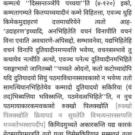
कम्मत्थे ‘‘दिस्सन्तञ्ञेपि पच्चया’’ति (४-१२०) इको,
कम्मतागम्यते कितप्पच्चयादीनं कम्मे विहितत्ता, एवञ्च धुहि
किमेकमुदाहरणं दत्तमाचरियेने त्यतो आह-
‘उदाहरण’इच्चादि, अनभिहितेति वचनं विनापीति वचनं
विना एवाति अवधारणे-अपिसद्दो, सम्भावनेवा, यद्यभिहितेहि
वचनं विनापि दुतियादीनमप्पवत्ति भवेय्य, वचनसब्भावे तु
कथायेव नत्थीति अत्थो, एवञ्च पनेत्थ दुतियादीनमभिहिते
पसङ्गाभावो जानितब्बो ‘‘पच्चते ओदनो, कतो कटोच्चादोपि
यदि दुतियादयो सियुं पठमाविधानस्सावकासो न भवेय्य ततो
सामत्थियानभिहितेयेव कम्मादो दुतियादयो सकिरिया (यं
तद)भिब्यत्तिया भविस्सन्ति, पठमेवत्वभिहिते’’ति, न नुच
पठमायाकारकमवकासो रुक्खो पिलक्खोति
[रुक्खो
पिलक्खोति क्रियापदं न सूयतेति विभत्यन्तरस्सप्पत्ति
मञ्ञतेभस्सापदीप]
किमिदमुच्चते अकारकन्ति यद्य कारकं
नेदम्पयोगमरहति ततो यत्थ विसेसकिरियान मस्सवनं तत्थ