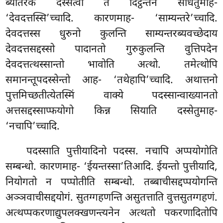
ब्यतिरेकं दस्सेत्वा तं दिट्ठन्तेन साधेतुमाह-
‘देवदत्तस्सि’च्चादि. कारणमाह- ‘साम्यन्तरे’च्चादि.
देवदत्तस्स
धुरुनो कुलन्ति साम्यन्तरब्यवच्छेदाय
देवदत्तसद्दस्सो पादानतो गुरुकुलन्ति वुत्तिपदेन
देवदत्तत्थस्सान्तो भावोति अत्थो. तमेत्थोपि
समानन्तूपदस्सेन्तो आह- ‘तथेहापि’च्चादि. अथात्तनो
पुत्तमिच्छतीत्येतस्मिं वाक्ये पदस्सान्वाख्यानतो
अत्तसद्दस्साप्फयोगो किन्न सियाति दस्सेतुमाह-
‘नचापि’च्चादि.
पदस्साति पुत्तीयादिनो पदस्स. नचापि अप्पयोगोति
सम्बन्धो. कारणमाह- ‘ईयन्तस्सा’तिआदि. ईयन्तो पुत्तीयादि,
नियोगतो न पप्पोतीति सम्बन्धो. तब्बाचीसद्दप्पयोगन्ति
अञ्ञवाचीसद्दयोगं. सुतग्गहणन्ति असुतत्ताति वुत्तसुतग्गहणं.
अत्थप्पकरणाद्युपलक्खणन्त्यनेन अत्थतो पकरणादितोपि