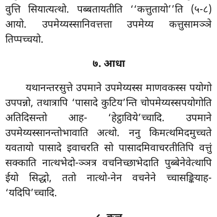
वुत्ति सियात्यत्थो. पब्बतायतीति ‘‘कत्तुतायो’’ति (५-८)
आयो. उपमेय्यस्सानिवत्तत्ता उपमेय्य कत्तुसामञ्ञे
तिप्पच्चयो.
७. आधा
यथानन्तरसुत्ते उपमाने उपमेय्यस्स माणवकस्स पयोगो
उपपन्नो, तथात्रापि ‘पासादे कुटिय’न्ति चोपमेय्यस्सपयोगोति
अतिदिसन्तो आह- ‘हेट्ठाविये’च्चादि. उपमाने
उपमेय्यस्सानन्तोभावाति अत्थो. ननु किमत्थमिदमुच्चते
यवतायो पासादे
इवाचरति सो पासादमिवाचरतीतिपि वत्तुं
सक्काति नात्थभेदो-ञ्ञत्र वचनिच्छाभेदाति पुब्बेनेवेत्थापि
ईयो सिद्धो, ततो नात्थो-नेन वचनेने च्चासङ्कियाह-
‘यदिपि’च्चादि.