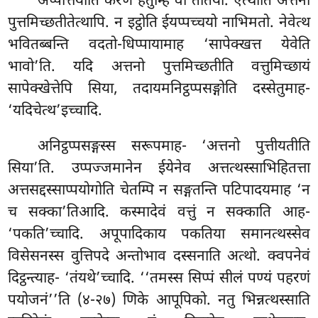
अप्पत्तियाति करणे हेतुम्हि वा ततिया. एत्थाति अत्तनो
पुत्तमिच्छतीतेत्थापि. न इट्ठोति ईयप्पच्चयो नाभिमतो. नेवेत्थ
भवितब्बन्ति वदतो-धिप्पायामाह ‘सापेक्खत्त येवेति
भावो’ति. यदि अत्तनो पुत्तमिच्छतीति वत्तुमिच्छायं
सापेक्खेत्तेपि सिया, तदायमनिट्ठप्पसङ्गोति दस्सेतुमाह-
‘यदिचेत्थ’इच्चादि.
अनिट्ठप्पसङ्गस्स सरूपमाह- ‘अत्तनो पुत्तीयतीति
सिया’ति. उप्पज्जमानेन ईयेनेव अत्तत्थस्साभिहितत्ता
अत्तसद्दस्साप्पयोगोति चेतम्पि न सङ्गतन्ति पटिपादयमाह ‘न
च सक्का’तिआदि. कस्मादेवं वत्तुं न सक्काति आह-
‘पकति’च्चादि. अपूपादिकाय पकतिया समानत्थस्सेव
विसेसनस्स वुत्तिपदे अन्तोभाव दस्सनाति अत्थो. क्वपनेवं
दिट्ठन्त्याह- ‘तंयथे’च्चादि. ‘‘तमस्स सिप्पं सीलं पण्यं पहरणं
पयोजनं’’ति (४-२७) णिके आपूपिको. नतु भिन्नत्थस्साति