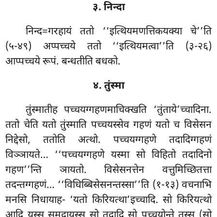
३. निन्दा
निन्द=गरहायं ततो ‘‘इत्थियमणत्तिकयक्या चे’’ति
(५-४९) अप्पच्चये ततो ‘‘इत्थियमत्वा’’ति (३-२६)
आप्पच्चये रूपं. बन्धतीति बधको.
४. तुंस्मा
तुंस्मातीह पच्चयग्गहणमाचिक्खति ‘तुंताये’च्चादिना.
ततो चेति यतो तुंस्माति पच्चयस्सेव गहणं यतो च विसेसन
निद्देसो, ततोति अत्थो. पच्चयग्गहणे तदादिग्गहणं
विञ्ञायते… ‘‘पच्चयग्गहणे यस्मा सो विहितो तदादिनो
गहण’’न्ति ञायतो. विसेसनत्तेन वत्तुमिच्छितत्ता
तदन्तग्गहणं… ‘‘विधिब्बिसेसनन्तस्सा’’ति (१-१३) वचनाभि
मनसि निधायाह- ‘यतो किरियत्था’इच्चादि. सो किरियत्थो
आदि यस्स समुदायस्स सो तदादि सो पच्चयोन्ते तस्स (सो