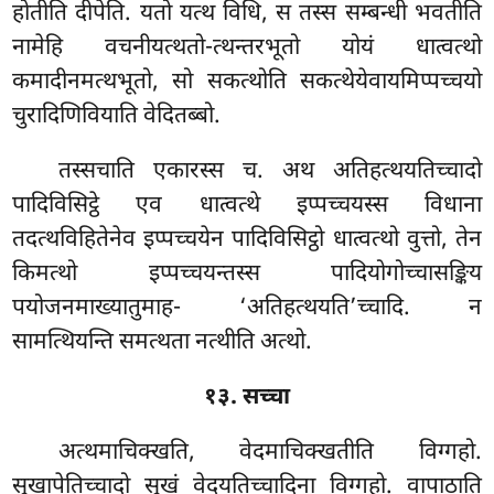
होतीति दीपेति. यतो यत्थ विधि, स तस्स सम्बन्धी भवतीति
नामेहि वचनीयत्थतो-त्थन्तरभूतो योयं धात्वत्थो
कमादीनमत्थभूतो, सो सकत्थोति सकत्थेयेवायमिप्पच्चयो
चुरादिणिवियाति वेदितब्बो.
तस्सचाति एकारस्स च. अथ अतिहत्थयतिच्चादो
पादिविसिट्ठे एव धात्वत्थे इप्पच्चयस्स विधाना
तदत्थविहितेनेव इप्पच्चयेन पादिविसिट्ठो धात्वत्थो वुत्तो, तेन
किमत्थो इप्पच्चयन्तस्स पादियोगोच्चासङ्किय
पयोजनमाख्यातुमाह- ‘अतिहत्थयति’च्चादि. न
सामत्थियन्ति समत्थता नत्थीति अत्थो.
१३. सच्चा
अत्थमाचिक्खति, वेदमाचिक्खतीति विग्गहो.
सुखापेतिच्चादो सुखं वेदयतिच्चादिना विग्गहो. वापाठाति