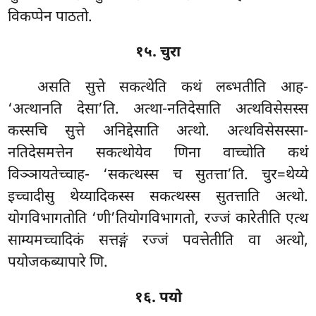
विकप्पेन पाठतो.
१५. चुरा
असति सुत्ते सकत्थेति कथं लब्भतीति आह-
‘अत्थानति देसा’ति. अत्था-नतिदेसाति अत्थविसेसस्स
कस्सचि सुत्ते अनिद्देसाति अत्थो. अत्थविसेसस्सा-
नतिदेसमत्तेन सकत्थोयेव णिना वाच्चोति कथं
विञ्ञायतेच्चाह- ‘सकत्थस्स च सुतत्ता’ति. चुर=थेय्ये
इच्चादीसु थेय्यादिकस्स सकत्थस्स सुतत्ताति अत्थो.
योगविभागतोति ‘णी’तियोगविभागतो, रज्जं कारेतीति एत्थ
साम्यमच्चादिकं सत्तङ्गं रज्जं पवत्तेतीति वा अत्थो,
पयोजकब्यापारे णि.
१६. पयो