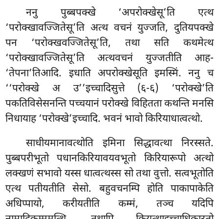
ननु पुब्बपक्खे ‘अपरोक्खेसू’ति एत्थ
‘परोक्खावज्जितेसू’ति अत्थ वचनं युज्जति, दुतियपक्खे
पन ‘परोक्खवज्जितेसू’ति, तथा सति कथमेत्थ
‘परोक्खावज्जितेसू’ति अत्थवचनं युज्जतीति आह-
‘तेपना’तिआदि. इधाति अपरोक्खेसूति इमस्मिं. ननु च
‘‘परोक्खे अ उ’’इच्चादिसुत्ते (६-६) ‘परोक्खे’ति
पकतिविसेसनन्ति पच्चयानं परोक्खे विहितता कथन्ति मनसि
निधायाह ‘परोक्खे’इच्चादि. भवनं भावो किरियाधात्वत्थो.
साधीयमानावत्थोति इमिना सिद्धावत्था निरस्सते.
पुब्बपरीभूतो पधानकिरियावयवभूतो किरियारूपो अत्थो
लक्खणं सभावो
यस्स धात्वत्थस्स सो तथा वुत्तो. सत्वभूतोति
एत्थ पतीयतीति सेसो. बहुवचनम्पि होति पाकापाकेति
अधिप्पायो, करीयतीति कम्मं, तञ्च यदिपि