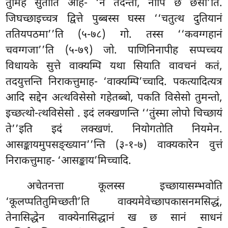
तुमिह सुतोति आह- ‘न तदन्तो, नापि छ छसा’ति.
जिघच्छाइच्चत्र द्वित्ते पुब्बस्स घस्स ‘‘चतुत्थ दुतियानं
ततियपठमा’’ति (५-७८) गो. तस्स ‘‘कवग्गहानं
चवग्गजा’’ति (५-७९) जो. पाणिनिनापीह सप्पच्चय
विधायके सुत्ते वाक्यम्पि यथा सियाति वावचनं कतं,
तदयुत्तन्ति निराकत्तुमाह- ‘वाक्यम्पि’च्चादि. पकत्यादित्यत्र
आदि सद्देन अत्थविसेसो गहेतब्बो, पकति विसेसो तुमन्तो,
इच्छत्थो-त्थविसेसो
. इदं लक्खणन्ति ‘‘तुंस्मा लोपो चिच्छायं
ते’’इति इदं लक्खणं. नियोगतोति नियमेन.
आसङ्कायमुपसङ्ख्यान’’न्ति (३-१-७) वाक्यकारेन वुत्तं
निराकत्तुमाह- ‘आसङ्काय’मिच्चादि.
अचेतनत्ता कूलस्स इच्छायासम्भवोति
‘कूलप्पतितुमिच्छती’ति वाक्यमेवेच्छापकासनमसिद्धं,
तेनासिद्धेन वाक्येनासिद्धानं ख छ सानं साधनं