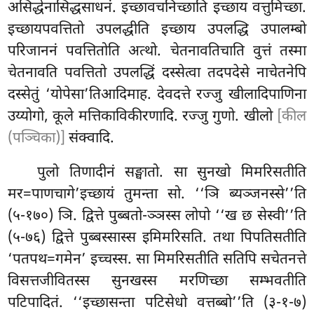
असिद्धेनासिद्धसाधनं. इच्छावचनिच्छाति इच्छाय वत्तुमिच्छा.
इच्छायपवत्तितो उपलद्धीति इच्छाय उपलद्धि उपालम्बो
परिजाननं पवत्तितोति अत्थो. चेतनावतिचाति वुत्तं तस्मा
चेतनावति पवत्तितो उपलद्धिं दस्सेत्वा तदपदेसे नाचेतनेपि
दस्सेतुं ‘योपेसा’तिआदिमाह. देवदत्ते रज्जु खीलादिपाणिना
उय्योगो, कूले मत्तिकाविकीरणादि. रज्जु गुणो. खीलो
[कील
(पञ्चिका)]
संक्वादि.
पुलो तिणादीनं सङ्घातो. सा सुनखो मिमरिसतीति
मर=पाणचागे’इच्छायं तुमन्ता सो. ‘‘ञि ब्यञ्जनस्से’’ति
(५-१७०) ञि. द्वित्ते पुब्बतो-ञ्ञस्स लोपो ‘‘ख छ सेस्वी’’ति
(५-७६) द्वित्ते पुब्बस्सास्स इमिमरिसति. तथा पिपतिसतीति
‘पतपथ=गमेन’ इच्चस्स. सा मिमरिसतीति सतिपि सचेतनत्ते
विसत्तजीवितस्स सुनखस्स मरणिच्छा सम्भवतीति
पटिपादितं. ‘‘इच्छासन्ता पटिसेधो वत्तब्बो’’ति (३-१-७)