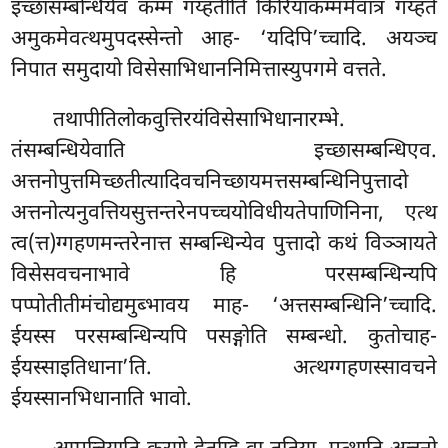
इच्छासम्बन्धियेव कम्मं गय्हतीति किरियाकम्ममेवात्र गय्हते
अमुकमेवत्थमुपदस्सेन्तो आह- ‘यदिपि’च्चादि. अयञ्च
निपात समुदायो विसेसाभिधाननिमित्तास्युपगमे वत्तते.
तथापीतिलोकवुत्तिरयंविसेसाभिधानारम्भे.
तंसम्बन्धियेवाति इच्छासम्बन्धिएव.
अत्तनोपुत्तमिच्छतीत्यादिवचनिच्छायमत्तसम्बन्धिनिपुत्तादो
अत्तनोत्यनुवत्तियसुत्तन्तरेनपच्चयोविधीयतेपाणिनिना, एत्थ
त्व(त्त)ग्गहणमन्तरेनात्त सम्बन्धिन्येव पुत्तादो कथं विञ्ञायते
विसेसवचनाभावे हि परसम्बन्धिन्यपि
पप्पोतीतीमंचोद्यमुब्भावय माह- ‘अत्तसम्बन्धिनि’च्चादि.
ईयस्स परसम्बन्धिन्यपि पसङ्गोति सम्बन्धो. कुतोचाह-
ईयस्साइतिधाना’ति. अत्थग्गहणस्सावचने
ईयस्सानभिधानाति भावो.