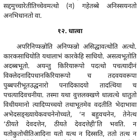
सद्दमुच्चारेतीतिच्चेवमत्थो (न) गहेतब्बे अनिस्सयनतो
अनभिधानतो वा.
१२. धात्वा
अपरिनिप्फन्नोति अनिप्फन्नो असिद्धावत्थोति अत्थो.
कारकसाधियोति यथालाभं कारकेहि साधियो. असत्वभूतोति
अदब्बभूतो. अयन्तु किरियारूपो पदत्थो पचत्यादीनं
विक्लेदनादिपधानकिरियारूपो च तदवयवरूपा
पुब्बपरीभूतउद्धनारो पनादिकादयो तादत्थिया च
पचत्यादिवचनीया. तस्मा यथा वुत्तलक्खणे धात्वत्थे धातुतो
विधीयमानो त्यादिप्पच्चयो तथाभूतमेव
वदतीति भेदाभावा
अभेदसङ्ख्यायेकवचनेनोच्चते, ‘न बहुवचनेन, तेनेत्थ
‘ठीयते देवदत्तेन, ठीयते देवदत्तेही’ति भवति. न
यतोकुतोचीतिआदिना यतो यत्थ न दिस्सति, ततो तत्थ न