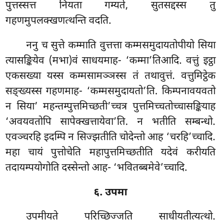
पुत्तस्सत्त नियता गम्यते, सुतसद्दस्स तु
गहणमुपलक्खणत्थन्ति वदति.
ननु च सुत्ते कम्माति वुत्तत्ता कम्मसमुदायतोपीयो सिया
त्यासङ्कियेव (मभा)वं साधयमाह- ‘कम्मा’तिआदि. वत्तुं इट्ठा
एकसख्या यस्स कम्मसामञ्ञस्स तं तथावुत्तं. वत्तुमिट्ठेक
सङ्ख्यस्स गहणमाह- ‘कम्मसमुदायतो’ति. किम्पनावयवतो
न सिया’ महन्तम्पुत्तमिच्छती’च्चत्र पुत्तमिच्चतोच्चासङ्कियाह
‘अवयवतोपि सापेक्खत्तायेवा’ति. न भतीति सम्बन्धो.
एवञ्चरहि इदम्पि न सिज्झतीति चोदेन्तो आह ‘चरहि’च्चादि.
महा चायं पुत्तोचेति महापुत्तमिच्छतीति यदेवं करीयति
तदायम्पयोगोति दस्सेन्तो आह- ‘भवितब्बमेवे’च्चादि.
६. उपमा
उपमीयते परिच्छिज्जति साधीयतीत्यत्थो.