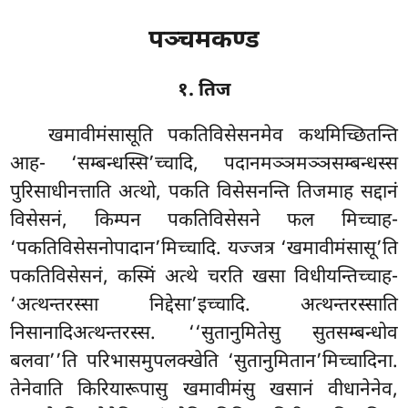
पञ्चमकण्ड
१. तिज
खमावीमंसासूति पकतिविसेसनमेव कथमिच्छितन्ति
आह- ‘सम्बन्धस्सि’च्चादि, पदानमञ्ञमञ्ञसम्बन्धस्स
पुरिसाधीनत्ताति अत्थो, पकति विसेसनन्ति तिजमाह सद्दानं
विसेसनं, किम्पन पकतिविसेसने फल मिच्चाह-
‘पकतिविसेसनोपादान’मिच्चादि. यज्जत्र ‘खमावीमंसासू’ति
पकतिविसेसनं, कस्मिं अत्थे चरति खसा विधीयन्तिच्चाह-
‘अत्थन्तरस्सा निद्देसा’इच्चादि. अत्थन्तरस्साति
निसानादिअत्थन्तरस्स. ‘‘सुतानुमितेसु सुतसम्बन्धोव
बलवा’’ति परिभासमुपलक्खेति ‘सुतानुमितान’मिच्चादिना.
तेनेवाति किरियारूपासु खमावीमंसु खसानं वीधानेनेव,