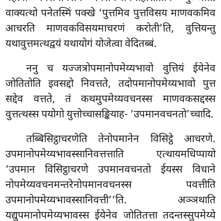
वाक्यत्थो पनेतस्मिं पक्खे ‘पुत्तमिव पुत्तविसय माणवकमिव
आचरति माणवकविसयमाचरणं करोती’ति, वुत्तियन्तु
यथावुत्तमत्थद्वयं यथायोगं योजेत्वा वेदितब्बं.
ननु च यज्जत्रोपमानोपमेय्यभावो वुत्तियं ईयेनेव
जोतितोति इवसद्दो निवत्तते, तदोपमानोपमेय्यभावो पुत्त
सद्देव वत्तते, तं कथमुपमेय्यवचनस्स माणवकसद्दस्स
वुत्तत्थस्स पयोगो युत्तोच्चासङ्कियाह- ‘उपमानवचनतो’च्चादि.
तब्बिसिट्ठाचरणेति तेनोपमानेन विसिट्ठे आचरणे.
उपमानोपमेय्यभावस्सानिवत्तत्ताति एत्थायमधिप्पायो
‘उपमान विसिट्ठाचरणे उपमानवचनतो ईयस्स विधाने
नोपमेय्यवचनमन्तरेनोपमानवचनस्स पवत्तीति
उपमानोपमेय्यभावस्सानिवत्ती’’ति. अञ्ञथाति
यद्युपमानोपमेय्यभावस्स ईयेनेव जोतितत्ता तदन्तस्सुपमेय्ये