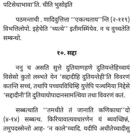
पटिसेधाभावा’ति. चीति भुसोइति
पठमन्ताची
. णादिवुत्तित्ता ‘‘एकत्थताय’’न्ति (२-११९)
विभत्तिलोपो. इहेचेति ‘च्यत्थे’’ इतीमस्मिंयेव. न च वुच्चतेति
सम्बन्धो.
१०. सद्दा
ननु च असति सुत्ते दुतियाग्गहणे दुतियन्तेहिच्चायं
विसेसो कुतो लब्भते येन ‘सद्दादीहि दुतियन्तेही’ति विवरणं
कतन्ति सच्चं, तथापि पच्चयविधिम्हि युत्तेपि पञ्चमिया निद्देसे
‘सद्दादीनी’ति दुतियायोपादानसामत्थिया तथा विवरणं कतं.
सब्बत्थाति ‘‘तमधीते तं जानाति कणिकाचा’’दो
(४-१४) सब्बत्थ. किरियावात्यवधारणेन यं ब्यवच्छिन्नं,
तमुपदस्सेन्तो आह- ‘न काले’च्चादि. यदीपि अधीतेच्चादीसु