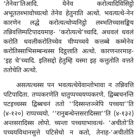
‘तेनेवा’तिआदि. येनेव करोत्यादिविसिट्ठो
अभूततब्भावोच्यत्थो तेनेव हेतुनाति अत्थो. भवत्यत्थे-नेन
कारणेन लद्धे करोत्यत्थोप्यनिट्ठो लब्भतिच्चासङ्किय
तन्निवत्तिम्पटिपादयमाह- ‘करोत्यत्थे’च्चादि. अधवलं धवलं
करोति धवलीकरोतिच्चेव चीप्पच्चये कत्तब्बे कम्मेनेव
करोतिस्साभिसम्बन्धस्स दिट्ठत्ताति अत्थो. कारणन्तरमाह-
‘इह चे’च्चादि. इतिसद्दो हेतुम्हि यस्मा इह कत्तुतोति वत्तते
ततोचेति अत्थो.
असत्यत्थस्स पन भवत्यत्थेयेवान्तोभावा न तन्निवत्ति
पटिपादिता. तप्पकरणेति धातुप्पच्चयप्पकरणे. द्विब्बचनन्ति
पटइच्चस्स द्विब्बचनं ततो ‘‘दिस्सन्तञ्ञेपि पच्चया’’ति
(४-१२०) राप्पच्चयो. ‘‘रानुबन्धेन्तसरादिस्सा’’ति (४-१३२)
अन्तसरादिस्स लोपो. च्यन्ता पच्चयाभावत्थं- ‘अचीतो’ति
पच्चयविधानसुत्ते पटिसेधो न कतो, तेनाह-‘अचीतोति