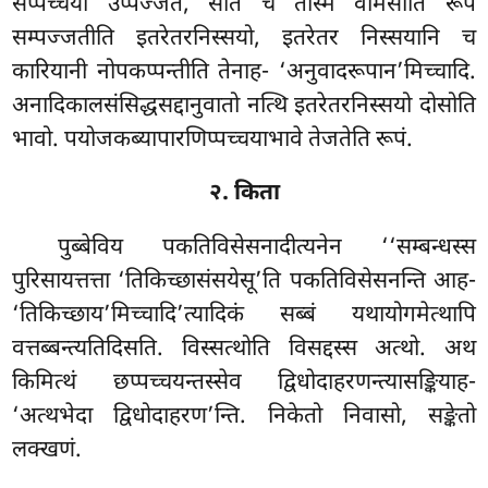
सप्पच्चयो उप्पज्जते, सति च तस्मिं वीमंसाति रूपं
सम्पज्जतीति इतरेतरनिस्सयो, इतरेतर निस्सयानि च
कारियानी नोपकप्पन्तीति तेनाह- ‘अनुवादरूपान’मिच्चादि.
अनादिकालसंसिद्धसद्दानुवातो नत्थि इतरेतरनिस्सयो दोसोति
भावो. पयोजकब्यापारणिप्पच्चयाभावे तेजतेति रूपं.
२. किता
पुब्बेविय पकतिविसेसनादीत्यनेन ‘‘सम्बन्धस्स
पुरिसायत्तत्ता ‘तिकिच्छासंसयेसू’ति पकतिविसेसनन्ति आह-
‘तिकिच्छाय’मिच्चादि’त्यादिकं सब्बं यथायोगमेत्थापि
वत्तब्बन्त्यतिदिसति. विस्सत्थोति विसद्दस्स अत्थो. अथ
किमित्थं छप्पच्चयन्तस्सेव द्विधोदाहरणन्त्यासङ्कियाह-
‘अत्थभेदा द्विधोदाहरण’न्ति. निकेतो निवासो, सङ्केतो
लक्खणं.