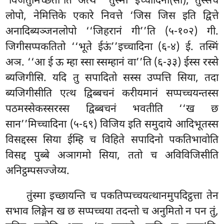
‘विजेतुमिच्छती’ति अत्थे ‘‘तुंस्मा’’इच्चादिना(सो), तुंस्सच
लोपो, नेमित्तिके एकारे निवत्ते ‘जिस जिस इति द्वित्ते
अनादिब्यञ्जनलोपो ‘‘जिहरानं गी’’ति (५-१०२) गी.
जिगीसप्पकतितो ‘‘भूते ईऊं’’इच्चादिना (६-४) ई. तस्मिं
अञ. ‘‘आ ई ऊ म्हा स्सा स्सम्हानं वा’’ति (६-३३) ईस्स रस्से
ब्यजिगीसि. यदि तु सपादितो सस्स उप्पत्ति सिया, तदा
ब्यजिगीसीति एत्थ द्विब्बचनं करीयमानं सप्पच्चयन्तस्स
पठमस्सेकस्सरस्स द्विब्बचनं भवतीति ‘‘ख छ
सान’’मिच्चादिना (५-६९) विजिय इति समुदाये आदिभूतस्स
विसद्दस्स सिया ईम्हि च विहिते सपादिनो पकतिभावोति
विसद्द पुब्बे अञागमो सिया, ततो च अविविजिसीति
अनिट्ठम्पसज्जेय्य.
तुंस्मा इच्छायन्ति च पकतिप्पच्चयत्थानमुपदिट्ठत्ता तेन
सभाव लिङ्गेन ख छ सप्पच्चया तदन्तो च अनुमितो न पन तुं,