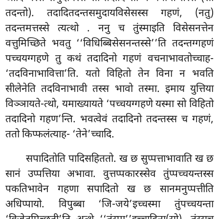
तदन्तो). तदादितदन्तसमुदायविसेसस्स गहणं, (नतु)
तदन्तमत्तस्से त्यत्थो
. ननु च तुंस्माइति विसेसनत्तेन
वत्तुमिच्छिते भवतु ‘‘विधिब्बिसेसनन्तस्से’’ति तदन्तग्गहणं
पच्चयग्गहणे तु कथं तदादिनो गहणं वचनाभावतोच्चाह-
‘तदविनाभावित्ता’ति. यतो विहितो तेन विना न भवति
सीलेनेति तदविनाभावी तस्स भावो तस्मा. इमाय युत्तिया
विञ्ञायते-त्थो, यमाख्यायते ‘पच्चयग्गहणे यस्मा सो विहितो
तदादिनो गहण’न्ति. भवत्वेवं तदादिनो तदन्तस्स च गहणं,
ततो किप्फलंत्याह- ‘तेने’च्चादि.
सपादितोति पादिसहिततो. ख छ सुप्पत्ताभावाति ख छ
सानं उप्पत्तिया अभावा. वुत्तप्पकारस्सेव तुंप्पच्चयन्तस्स
पकतिभावेन गहणा सपादितो ख छ सानमनुप्पत्तीति
अधिप्पायो. विपुब्बा ‘जि-जये’इच्चस्मा तुंपच्चयन्ता