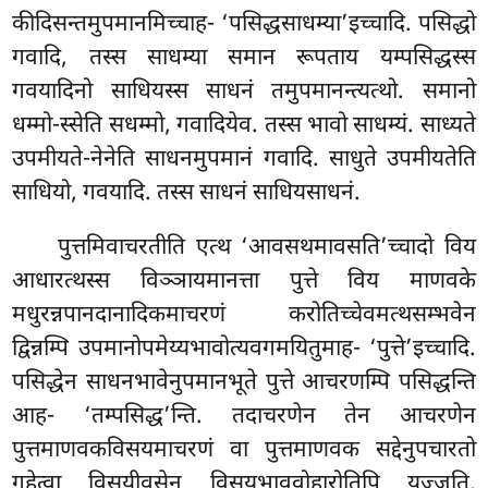
कीदिसन्तमुपमानमिच्चाह- ‘पसिद्धसाधम्या’इच्चादि. पसिद्धो
गवादि, तस्स साधम्या समान रूपताय यम्पसिद्धस्स
गवयादिनो साधियस्स साधनं तमुपमानन्त्यत्थो. समानो
धम्मो-स्सेति सधम्मो, गवादियेव. तस्स भावो साधम्यं. साध्यते
उपमीयते-नेनेति साधनमुपमानं गवादि. साधुते उपमीयतेति
साधियो, गवयादि. तस्स साधनं साधियसाधनं.
पुत्तमिवाचरतीति
एत्थ ‘आवसथमावसति’च्चादो विय
आधारत्थस्स विञ्ञायमानत्ता पुत्ते विय माणवके
मधुरन्नपानदानादिकमाचरणं करोतिच्चेवमत्थसम्भवेन
द्विन्नम्पि उपमानोपमेय्यभावोत्यवगमयितुमाह- ‘पुत्ते’इच्चादि.
पसिद्धेन साधनभावेनुपमानभूते पुत्ते आचरणम्पि पसिद्धन्ति
आह- ‘तम्पसिद्ध’न्ति. तदाचरणेन तेन आचरणेन
पुत्तमाणवकविसयमाचरणं वा पुत्तमाणवक सद्देनुपचारतो
गहेत्वा विसयीवसेन विसयभाववोहारोतिपि युज्जति.