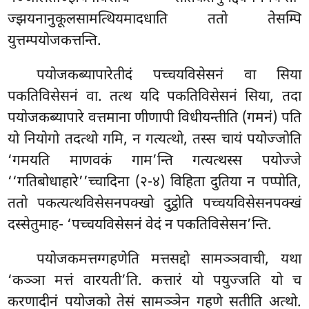
ज्झयनानुकूलसामत्थियमादधाति ततो तेसम्पि
युत्तम्पयोजकत्तन्ति.
पयोजकब्यापारेतीदं पच्चयविसेसनं वा सिया
पकतिविसेसनं वा. तत्थ यदि पकतिविसेसनं सिया, तदा
पयोजकब्यापारे वत्तमाना णीणापी विधीयन्तीति (गमनं) पति
यो नियोगो तदत्थो गमि, न गत्यत्थो, तस्स चायं पयोज्जोति
‘गमयति माणवकं गाम’न्ति गत्यत्थस्स पयोज्जे
‘‘गतिबोधाहारे’’च्चादिना (२-४) विहिता दुतिया न पप्पोति,
ततो पकत्यत्थविसेसनपक्खो दुट्ठोति पच्चयविसेसनपक्खं
दस्सेतुमाह- ‘पच्चयविसेसनं वेदं न पकतिविसेसन’न्ति.
पयोजकमत्तग्गहणेति मत्तसद्दो सामञ्ञवाची, यथा
‘कञ्ञा मत्तं वारयती’ति. कत्तारं यो पयुज्जति यो च
करणादीनं पयोजको तेसं सामञ्ञेन गहणे सतीति अत्थो.