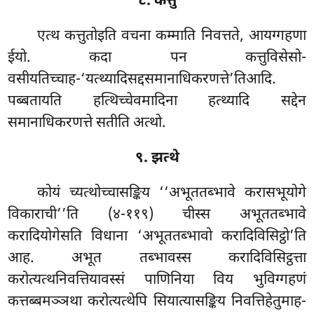
८. कत्तु
एत्थ कत्तुतोइति वचना कम्माति निवत्तते, आयग्गहणा
ईयो. कदा पन कत्तुविसेसो-
वसीयतिच्चाह-‘यत्थ्यादिसद्दसमानाधिकरणत्ते’तिआदि.
पब्बतायति हत्थिच्चेवमादिना हत्थ्यादि सद्देन
समानाधिकरणत्ते सतीति अत्थो.
९. झत्थे
कोयं च्यत्थोच्चासङ्किय ‘‘अभूततब्भावे करासभूयोगे
विकाराची’’ति (४-११९) चीस्स अभूततब्भावे
करादियोगेसति विधाना ‘अभूततब्भावो करादिविसिट्ठो’ति
आह. अभूत तब्भावस्स करादिविसिट्ठत्ता
करोत्यत्थनिवत्तियावस्सं पाणिनिया विय भुविग्गहणं
कत्तब्बमञ्ञथा करोत्यत्थेपि सियात्यासङ्किय निवत्तिहेतुमाह-