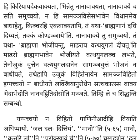
हि किरियापदेकवाक्यता, भिन्नेतु नानावाक्यता, नानावाक्ये च
सति समुच्चयो. न हि सामञ्ञविसेसभावेन विधानमेव
बाधाहेतु, किञ्चरहि एकवाक्यतापि, तं यथा-‘ब्राह्मणानं दधि
दिय्यतं, तक्कं कोण्डञ्ञाये’ति. नानावाक्ये तु समुच्चयो, तं
यथा- ‘ब्राह्मणा भोजीयन्तु, माढराय वत्थयुगलं दीयतू’ति
माढरो ब्राह्मणभावेन भोजीयते वत्थयुगलञ्च लभते,
तेनोजुकं
वुत्तेन वत्थयुगलदानेन सामञ्ञवुत्तं भोजनं न
बाधीयते, तथेहापि उजुकं विहितेनायेन सामञ्ञविहितो
इप्पच्चयो न बाधीयते लक्खियानुरोधेन सत्थकारस्स वाक्य
भेदाभेदोति नानवट्ठितिदोसोति मञ्ञते. तिम्हि ले च सिद्धन्ति
सम्बन्धो.
यप्पच्चयो न विहितो पाणिनीआदीहि वियाति
अधिप्पायो. ‘जल दल- दित्तियं’. ‘‘मानो’’ति (५-६५) मानो,
‘‘कत्तरि लो’’ति ‘‘परोक्खायं चे’’ति (५-७०) चग्गहणेन ‘दल