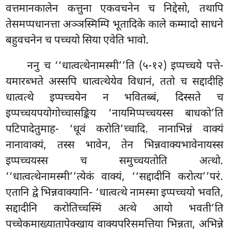
वत्तमानकालेन कत्तुना एकवचनेन च निद्देसो, तथापि
तेसमप्पधानत्ता अञ्ञस्मिम्पि भूतादिके काले कम्मादो साधने
बहुवचनेन च पच्चयो सिया एवेति भावो.
ननु च ‘‘धात्वत्थेनामस्मी’’ति (५-१२) इप्पच्चये पत्ते-
यमारब्भते अस्सपि धात्वत्थेयेव विधानं, ततो च सद्दादीहि
धात्वत्थे इप्पच्चयेन न भवितब्बं, दिस्सते च
इप्पच्चयपयोगोच्चासङ्किय ‘नायमिप्पच्चयस्स बाधको’ति
पटिपादेतुमाह- ‘धूवं करोति’च्चादि. नानाभिन्नं वाक्यं
नानावाक्यं, तस्स भावेन, तेन भिन्नवाक्यभावेनायस्स
इप्पच्चयस्स च समुच्चयतोति अत्थो.
‘‘धात्वत्थेनामस्मी’’त्येकं वाक्यं, ‘‘सद्दादीनि करोत्य’’परं.
एतानि द्वे भिन्नवाक्यानि- ‘धात्वत्थे नामस्मा इप्पच्चयो भवति,
सद्दादीनि करोतिच्चस्मिं अत्थे आयो भवती’ति
पच्चेकमाख्यातापेक्खाय वाक्यपरिसमत्तिया भिन्नता, अभिन्ने