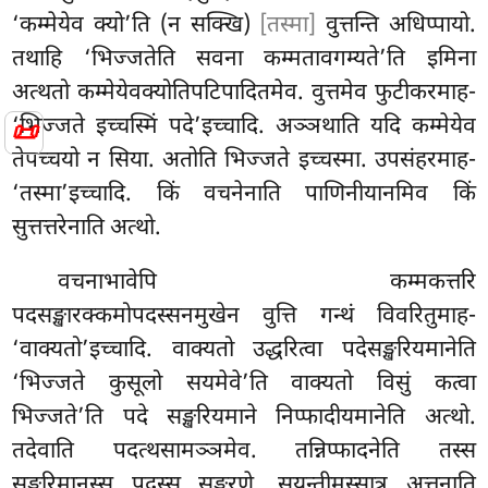
‘कम्मेयेव क्यो’ति (न सक्खि)
[तस्मा]
वुत्तन्ति अधिप्पायो.
तथाहि ‘भिज्जतेति सवना कम्मतावगम्यते’ति इमिना
अत्थतो कम्मेयेवक्योतिपटिपादितमेव. वुत्तमेव फुटीकरमाह-
‘भिज्जते इच्चस्मिं पदे’इच्चादि. अञ्ञथाति यदि कम्मेयेव
📜
तेपच्चयो न सिया. अतोति भिज्जते इच्चस्मा. उपसंहरमाह-
‘तस्मा’इच्चादि. किं वचनेनाति पाणिनीयानमिव किं
सुत्तत्तरेनाति अत्थो.
वचनाभावेपि कम्मकत्तरि
पदसङ्खारक्कमोपदस्सनमुखेन वुत्ति गन्थं विवरितुमाह-
‘वाक्यतो’इच्चादि. वाक्यतो उद्धरित्वा पदेसङ्खरियमानेति
‘भिज्जते कुसूलो सयमेवे’ति वाक्यतो विसुं कत्वा
भिज्जते’ति पदे सङ्खरियमाने निप्फादीयमानेति अत्थो.
तदेवाति पदत्थसामञ्ञमेव. तन्निप्फादनेति तस्स
सङ्खरिमानस्स पदस्स सङ्खरणे. सयन्तीमस्सात्र अत्तनाति