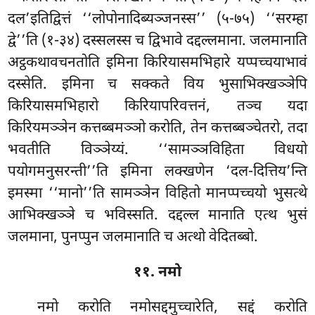
दल’इतिद्वित्तं ‘‘लोपोनादिब्यञ्जनस्स’’ (५-७५) ‘‘सरम्हा
द्वे’’ति (१-३४) दस्सलस्स च द्विभावे दद्दल्लमाना. जलमानाति
अट्ठकथावचनतोति इमिना किरियासमभिहारे यप्पच्चयाभावं
दस्सेति. इमिना च सक्कते विय भुसाभिक्खञ्ञेपि
किरियासमभिहारो किरियापरिवत्तनं, तञ्च यदा
किरियमञ्ञेन कत्तब्बमञ्ञो करोति, तेन कत्तब्बञ्चेतरो, तदा
भवतीति विञ्ञेय्यं. ‘‘सामञ्ञविहिता विधयो
पयोगमनुसरन्ती’’ति इमिना लक्खणेन ‘दल-दित्तिय’न्ति
इमस्मा ‘‘मानो’’ति सामञ्ञेन विहितो मानप्पच्चयो भुसत्थे
आभिक्खञ्ञे च भविस्सति. दद्दल्ल मानाति एत्थ भुसं
जलमाना, पुनप्पुन जलमानाति च अत्थो वेदितब्बो.
११. नमो
नमो करोति नमोसद्दमुच्चारेति, सद्दं करोति