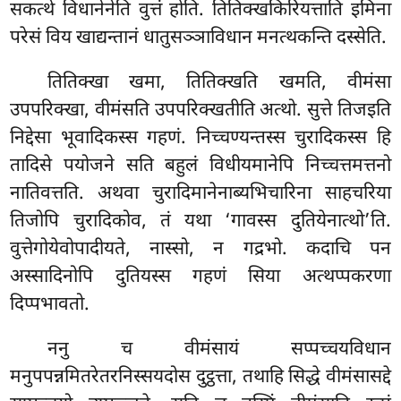
सकत्थे विधानेनेति वुत्तं होति. तितिक्खकिरियत्ताति इमिना
परेसं विय खाद्यन्तानं धातुसञ्ञाविधान मनत्थकन्ति दस्सेति.
तितिक्खा खमा, तितिक्खति खमति, वीमंसा
उपपरिक्खा, वीमंसति उपपरिक्खतीति अत्थो. सुत्ते तिजइति
निद्देसा भूवादिकस्स गहणं. निच्चण्यन्तस्स चुरादिकस्स हि
तादिसे पयोजने सति बहुलं विधीयमानेपि निच्चत्तमत्तनो
नातिवत्तति. अथवा चुरादिमानेनाब्यभिचारिना साहचरिया
तिजोपि चुरादिकोव, तं यथा ‘गावस्स दुतियेनात्थो’ति.
वुत्तेगोयेवोपादीयते, नास्सो, न गद्रभो. कदाचि पन
अस्सादिनोपि दुतियस्स गहणं सिया अत्थप्पकरणा
दिप्पभावतो.
ननु
च वीमंसायं सप्पच्चयविधान
मनुपपन्नमितरेतरनिस्सयदोस दुट्ठत्ता, तथाहि सिद्धे वीमंसासद्दे