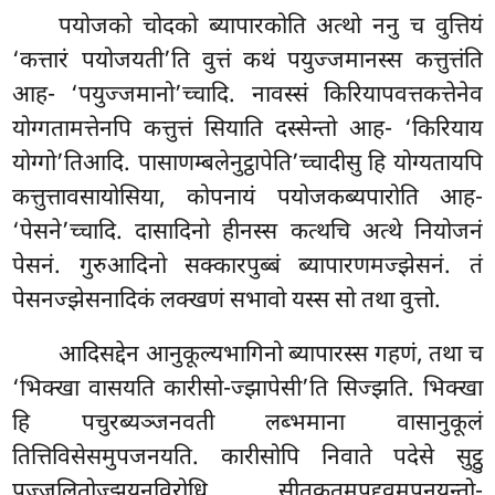
पयोजको चोदको ब्यापारकोति अत्थो ननु च वुत्तियं
‘कत्तारं पयोजयती’ति वुत्तं कथं पयुज्जमानस्स कत्तुत्तंति
आह- ‘पयुज्जमानो’च्चादि. नावस्सं किरियापवत्तकत्तेनेव
योग्गतामत्तेनपि
कत्तुत्तं सियाति दस्सेन्तो आह- ‘किरियाय
योग्गो’तिआदि. पासाणम्बलेनुट्ठापेति’च्चादीसु हि योग्यतायपि
कत्तुत्तावसायोसिया, कोपनायं पयोजकब्यपारोति आह-
‘पेसने’च्चादि. दासादिनो हीनस्स कत्थचि अत्थे नियोजनं
पेसनं. गुरुआदिनो सक्कारपुब्बं ब्यापारणमज्झेसनं. तं
पेसनज्झेसनादिकं लक्खणं सभावो यस्स सो तथा वुत्तो.
आदिसद्देन आनुकूल्यभागिनो ब्यापारस्स गहणं, तथा च
‘भिक्खा वासयति कारीसो-ज्झापेसी’ति सिज्झति. भिक्खा
हि पचुरब्यञ्जनवती लब्भमाना वासानुकूलं
तित्तिविसेसमुपजनयति. कारीसोपि निवाते पदेसे सुट्ठु
पज्जलितोज्झयनविरोधि सीतकतमुपद्दवमपनयन्तो-