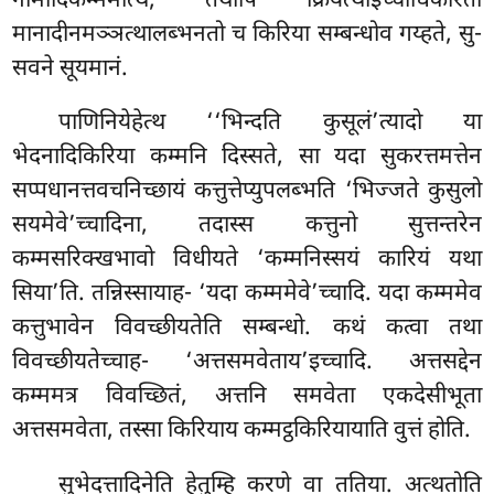
नामादिकम्ममत्थि, तथापि क्रियत्थाइच्चाधिकारतो
मानादीनमञ्ञत्थालब्भनतो च किरिया सम्बन्धोव गय्हते, सु-
सवने सूयमानं.
पाणिनियेहेत्थ ‘‘भिन्दति कुसूलं’त्यादो या
भेदनादिकिरिया कम्मनि दिस्सते, सा यदा सुकरत्तमत्तेन
सप्पधानत्तवचनिच्छायं कत्तुत्तेप्युपलब्भति ‘भिज्जते कुसुलो
सयमेवे’च्चादिना, तदास्स कत्तुनो सुत्तन्तरेन
कम्मसरिक्खभावो विधीयते ‘कम्मनिस्सयं कारियं यथा
सिया’ति. तन्निस्सायाह- ‘यदा कम्ममेवे’च्चादि. यदा कम्ममेव
कत्तुभावेन विवच्छीयतेति सम्बन्धो. कथं कत्वा तथा
विवच्छीयतेच्चाह- ‘अत्तसमवेताय’इच्चादि. अत्तसद्देन
कम्ममत्र विवच्छितं, अत्तनि समवेता एकदेसीभूता
अत्तसमवेता, तस्सा किरियाय कम्मट्ठकिरियायाति वुत्तं होति.
सुभेदत्तादिनेति हेतुम्हि करणे वा ततिया. अत्थतोति