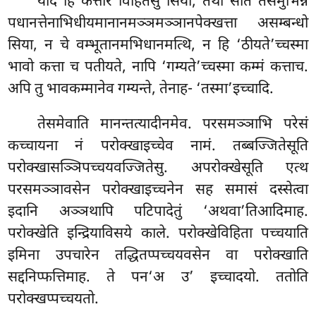
यदि हि कत्तरि विहितेसु सिया, तथा सति तेसमुभिन्नं
पधानत्तेनाभिधीयमानानमञ्ञमञ्ञानपेक्खत्ता असम्बन्धो
सिया, न चे वम्भूतानमभिधानमत्थि, न हि ‘ठीयते’च्चस्मा
भावो कत्ता च पतीयते, नापि ‘गम्यते’च्चस्मा कम्मं कत्ताच.
अपि तु भावकम्मानेव गम्यन्ते, तेनाह- ‘तस्मा’इच्चादि.
तेसमेवाति मानन्तत्यादीनमेव. परसमञ्ञाभि परेसं
कच्चायना नं परोक्खाइच्चेव नामं. तब्बज्जितेसूति
परोक्खासञ्ञिपच्चयवज्जितेसु. अपरोक्खेसूति एत्थ
परसमञ्ञावसेन परोक्खाइच्चनेन सह समासं दस्सेत्वा
इदानि अञ्ञथापि पटिपादेतुं ‘अथवा’तिआदिमाह.
परोक्खेति इन्द्रियाविसये काले. परोक्खेविहिता पच्चयाति
इमिना उपचारेन तद्धितप्पच्चयवसेन वा परोक्खाति
सद्दनिप्फत्तिमाह. ते पन‘अ उ’ इच्चादयो. ततोति
परोक्खप्पच्चयतो.