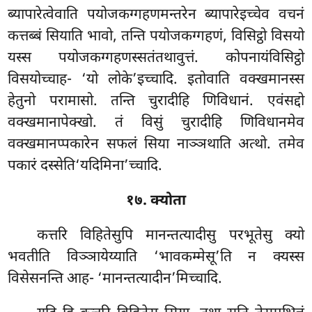
ब्यापारेत्वेवाति पयोजकग्गहणमन्तरेन ब्यापारेइच्चेव वचनं
कत्तब्बं सियाति भावो, तन्ति पयोजकग्गहणं, विसिट्ठो विसयो
यस्स पयोजकग्गहणस्सतंतथावुत्तं. कोपनायंविसिट्ठो
विसयोच्चाह- ‘यो लोके’इच्चादि. इतोवाति वक्खमानस्स
हेतुनो परामासो. तन्ति चुरादीहि णिविधानं. एवंसद्दो
वक्खमानापेक्खो. तं
विसुं चुरादीहि णिविधानमेव
वक्खमानप्पकारेन सफलं सिया नाञ्ञथाति अत्थो. तमेव
पकारं दस्सेति‘यदिमिना’च्चादि.
१७. क्योता
कत्तरि विहितेसुपि मानन्तत्यादीसु परभूतेसु क्यो
भवतीति विञ्ञायेय्याति ‘भावकम्मेसू’ति न क्यस्स
विसेसनन्ति आह- ‘मानन्तत्यादीन’मिच्चादि.