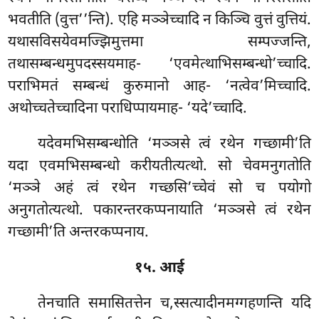
भवतीति (वुत्त’’न्ति). एहि मञ्ञेच्चादि न किञ्चि वुत्तं वुत्तियं.
यथासविसयेवमज्झिमुत्तमा सम्पज्जन्ति,
तथासम्बन्धमुपदस्सयमाह- ‘एवमेत्थाभिसम्बन्धो’च्चादि.
पराभिमतं सम्बन्धं कुरुमानो आह- ‘नत्वेव’मिच्चादि.
अथोच्चतेच्चादिना पराधिप्पायमाह- ‘यदे’च्चादि.
यदेवमभिसम्बन्धोति ‘मञ्ञसे त्वं रथेन गच्छामी’ति
यदा एवमभिसम्बन्धो करीयतीत्यत्थो. सो चेवमनुगतोति
‘मञ्ञे अहं त्वं रथेन गच्छसि’च्चेवं सो च पयोगो
अनुगतोत्यत्थो. पकारन्तरकप्पनायाति ‘मञ्ञसे त्वं रथेन
गच्छामी’ति अन्तरकप्पनाय.
१५. आई
तेनचाति समासितत्तेन च,स्सत्यादीनमग्गहणन्ति यदि