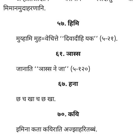
मिमानमुदाहरणानि.
५७. हिमि
मुय्हामि
मुह=वेचित्ते ‘‘दिवादीहि यक’’ (५-२१).
६१. ञास्स
जानाति ‘‘ञास्स ने जा’’ (५-१२०)
६७. हना
छ च खा च छ खा.
७०. कयि
इमिना कता कयिराति अज्झाहरितब्बं.