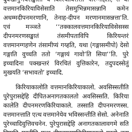
वत्तमानकिरियाविसेसाति तेसमुभिन्नमासन्नानि कमेन
अधम्मदीपनमरणानि, तेनाह-दीपन मरणानमासन्नत्ता’ति.
एवं मञ्ञते ‘‘तक्कालवत्तमानकिरियाविसेसस्स
दीपनमरणसङ्खातं तंसमीपताविपि किरियन्तरं
वत्तमानग्गहणेन तंसामीप्यं गय्हति, यथा (गङ्गासमीपो) देसो
गङ्गाति वुच्चति ततो ‘गङ्गायं गावो’ति सिया’’ति. पुरे
इच्चादिना पक्खन्तरं विरचितं वुत्तिकारेन, तदुपदस्सेतुं
मुखयति ‘सभावतो’ इच्चादि.
किरियाकालोति वत्तमानकिरियाकालो. अवसिस्सतीति
पुरेपुरासद्देहि दीपितअनागतकालतो अवसिस्सति. किरिया
कालेति दीपनमरणकिरियाकाले. तस्साति दीपनमरणस्स.
वत्तमानत्ताति एत्थ वत्तमानेयेव भविस्सन्तीति सेसो. अनेनाति
पुरेच्चादिवुत्तिवचनेन. पुरेपुरासद्देहि अनागतकालावगमे सति