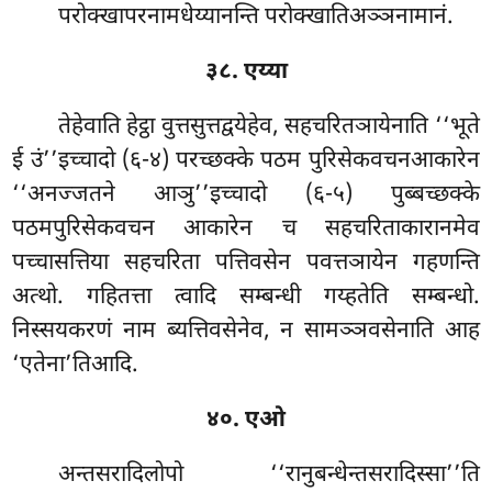
परोक्खापरनामधेय्यानन्ति परोक्खातिअञ्ञनामानं.
३८. एय्या
तेहेवाति हेट्ठा वुत्तसुत्तद्वयेहेव, सहचरितञायेनाति ‘‘भूते
ई उं’’इच्चादो (६-४) परच्छक्के पठम पुरिसेकवचनआकारेन
‘‘अनज्जतने आञु’’इच्चादो (६-५) पुब्बच्छक्के
पठमपुरिसेकवचन आकारेन च सहचरिताकारानमेव
पच्चासत्तिया सहचरिता पत्तिवसेन पवत्तञायेन गहणन्ति
अत्थो. गहितत्ता त्वादि सम्बन्धी गय्हतेति सम्बन्धो.
निस्सयकरणं नाम ब्यत्तिवसेनेव, न सामञ्ञवसेनाति आह
‘एतेना’तिआदि.
४०. एओ
अन्तसरादिलोपो ‘‘रानुबन्धेन्तसरादिस्सा’’ति