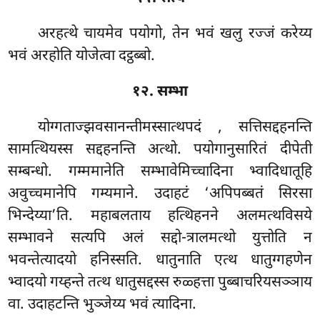
अरहत्थे चायमेव पयोगो, तेन भवं खलु रज्जं करेय्य
भवं अरहोति योजेत्वा दट्ठब्बो.
१२. सम्भा
योग्गताज्झवसानन्तीमस्सात्थपदं
, सत्तिसद्दहनन्ति
सामत्थियस्स सद्दहनन्ति अत्थो. पयोगानुसारितं दीपेती
सम्बन्धो. गम्ममानेति सम्भावेमिच्चादिना भ्वादिधातूहि
अवुच्चमानेपि गम्यमाने. उदाहटं ‘अपिपब्बतं सिरसा
भिन्देय्या’ति. महाबलताय हत्थिहनने अलमत्थविसये
सम्भावने सत्यपि अलं सद्दो-त्रालमत्थो युत्तोति न
भवन्तेत्यादयो हनिस्सति. धातुनाति एत्थ धातुग्गहणेन
भ्वादयो गय्हन्ते तत्थ धातुसद्दस्स रुळ्हत्ता पुब्बाचरियसञ्ञाय
वा. उदाहटन्ति भुञ्जेय्य भवं त्यादिना.