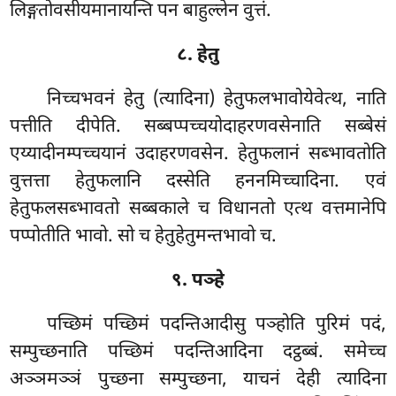
लिङ्गतोवसीयमानायन्ति पन बाहुल्लेन वुत्तं.
८. हेतु
निच्चभवनं हेतु (त्यादिना) हेतुफलभावोयेवेत्थ, नाति
पत्तीति दीपेति. सब्बप्पच्चयोदाहरणवसेनाति सब्बेसं
एय्यादीनम्पच्चयानं उदाहरणवसेन. हेतुफलानं सब्भावतोति
वुत्तत्ता हेतुफलानि दस्सेति हननमिच्चादिना. एवं
हेतुफलसब्भावतो सब्बकाले
च विधानतो एत्थ वत्तमानेपि
पप्पोतीति भावो. सो च हेतुहेतुमन्तभावो च.
९. पञ्हे
पच्छिमं पच्छिमं पदन्तिआदीसु पञ्होति पुरिमं पदं,
सम्पुच्छनाति पच्छिमं पदन्तिआदिना दट्ठब्बं. समेच्च
अञ्ञमञ्ञं पुच्छना सम्पुच्छना, याचनं देही त्यादिना