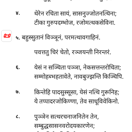
.
थेरेन रचिता सायं, सासनुज्जोतनत्थिना;
४
टीका गुरुपदम्भोज, रजोमत्थकसेविना.
📜
. बहुस्सुतानं विञ्ञूनं, परमत्थावगाहिनं.
५
पवत्ततु चिरं चेतो, रञ्जयन्ती निरन्तरं.
.
येसं न सञ्चिता पञ्ञा, नेकसत्तन्तरोचिता;
६
सम्मोहब्भहतावेते, नावबुज्झन्ति किञ्चिपि.
.
किन्तेहि पादसुस्सूसा, येसं नत्थि गुरूनिह;
७
ये तप्पादरजोकिण्णा, तेव साधूविवेकिनो.
.
पुञ्ञेन सत्थरचनाजनितेन तेन,
८
सम्बुद्धसासनवरोदयकारणेन;