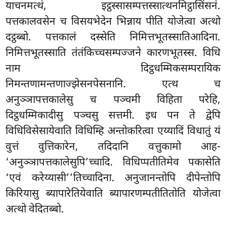
याचनमत्थं, इट्ठस्सासम्पत्तस्सात्थनमिट्ठासिंसनं.
पत्तकालवसेन च विसयभेदेन भिन्नाय पीति योजेत्वा अत्थो
दट्ठब्बो. पत्तकालं दस्सेति निमित्तभूतस्सातिआदिना.
निमित्तभूतस्साति तंतंकिच्चसम्पज्जने कारणभूतस्स. विधि
नाम दिट्ठधम्मिकसम्परायिक
निमन्तणामन्तणाज्झेसनपेसनानि. एत्थ च
अनुञ्ञापत्तकालेसु च पञ्चमी विहिता परेहि,
दिट्ठधम्मिकादीसु पञ्चसु सत्तमी. इध पन ते द्वेपि
विधिविसेसायेवाति विधिम्हि अन्तोकरित्वा एय्यादिं विधातुं यं
वुत्तं वुत्तिकारेन, तदिदानि वत्तुकामो आह-
‘अनुञ्ञापत्तकालेसुपि’च्चादि. विधिप्पतीतिमेव पकासेति
‘एवं करेय्यासी’’तिच्चादिना. अनुजानन्तोपि दीपेन्तोपि
किरियासु ब्यापारेतियेवाति ब्यापारणम्पतीतितोति योजेत्वा
अत्थो वेदितब्बो.