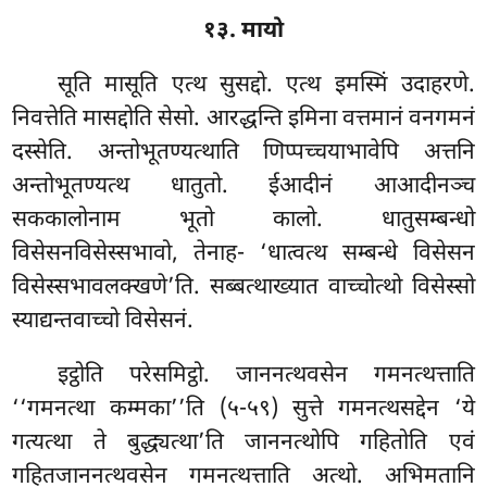
१३. मायो
सूति मासूति एत्थ सुसद्दो. एत्थ इमस्मिं उदाहरणे.
निवत्तेति मासद्दोति सेसो. आरद्धन्ति इमिना वत्तमानं वनगमनं
दस्सेति. अन्तोभूतण्यत्थाति णिप्पच्चयाभावेपि अत्तनि
अन्तोभूतण्यत्थ धातुतो. ईआदीनं आआदीनञ्च
सककालोनाम भूतो कालो. धातुसम्बन्धो
विसेसनविसेस्सभावो, तेनाह- ‘धात्वत्थ सम्बन्धे विसेसन
विसेस्सभावलक्खणे’ति. सब्बत्थाख्यात वाच्चोत्थो विसेस्सो
स्याद्यन्तवाच्चो विसेसनं.
इट्ठोति परेसमिट्ठो. जाननत्थवसेन गमनत्थत्ताति
‘‘गमनत्था कम्मका’’ति (५-५९) सुत्ते गमनत्थसद्देन ‘ये
गत्यत्था ते बुद्ध्यत्था’ति जाननत्थोपि गहितोति एवं
गहितजाननत्थवसेन गमनत्थत्ताति अत्थो. अभिमतानि