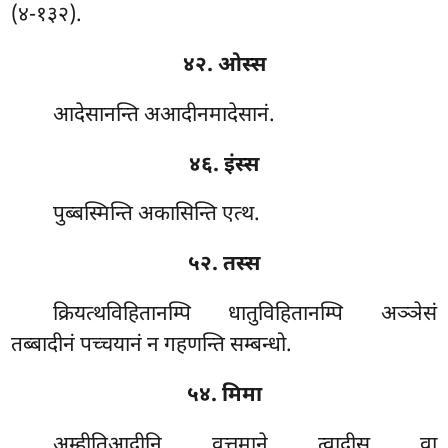
(४-१३२).
४२. ओस्स
आदेसानन्ति अआदीनमादेसानं.
४६. इंस्स
पुब्बस्मिन्ति अकासिन्ति एत्थ.
५२. तस्स
क्रियत्थविहितानम्पि धातुविहितानम्पि अञ्ञेसं
तब्बादीनं पच्चयानं न गहणन्ति सम्बन्धो.
५४. मिमा
अम्हीतिआदीनि वत्तमाने त्वादीसु वा