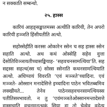
न सक्काति सम्बन्धो.
२५. हास्स
कारियं आहङ्सङ्खातमस्स अत्थीति कारियी, तेन अपरो
कारियी हञ्ञति हिंसीयतीति अत्थो.
सहोस्सेहीति करस्स ओकारेन स्सेन च सह हास्स स्सेन
सहाति अत्थो. अथ कथं ओस्सेहि सहेव वुत्ता
देसोतिविञ्ञायतीच्चासङ्कियाह- ‘सहवचनसामत्थिया’ति. सह
सद्दस्स सहत्थ(स्स च) सोस्स स्सेनाति कथनसामत्थियाति
अत्थो. अधिप्पायं विवरति ‘एवं मञ्ञते’च्चादिना. एवं
मञ्ञते- ओस्सान मनादेसित्ते इच्चादिना पाठेन भवितब्बमिव
लक्खीयते… तेनेव पाठेनसहवचनसामत्थियस्स
पतीतिसब्भावतो. न तु ‘एवंमञ्ञतेओस्सानमन्तादेसत्ते
हास्सचाति वचनमनत्थकं सिया हा तो चेत्वेव वदेत्य