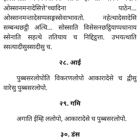
ओस्सानमनादेसित्ते’च्चादिना पाठेन…
ओस्सानमन्तादेसप्पसङ्गस्सेवाभावतो. नहेत्थादेसादेसि
सम्बन्धछट्ठी अत्थि… सोस्साति विसेसनछट्ठियाप्पधानाय
स्सेनाति सहत्थे ततियाय च निद्दिट्ठत्ता. उभयत्थाति
स्सत्यादीसुस्सादीसु च.
२८. आई
पुब्बसरलोपोति विकरणलोपो आकारादेसे च द्वीसु
वारेसु पुब्बसरलोपो.
२९. गमि
अगाति ईम्हि ललोपो, आकारादेसे च पुब्बसरलोपो.
३०. डंस