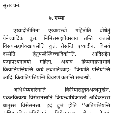
सुत्तवचनं.
७. एय्या
एय्यादोतीमिना एय्याद्यत्थो गहितोति बोधेतुं
येनेच्चादिकं वुत्तं. निमित्तसद्दापेक्खाय तन्ति वत्तब्बे
विसयसद्दापेक्खायसोति वुत्तं. तेसन्ति एय्यादीनं. विसयं
दस्सेति ‘हेतुफलेस्विच्चादिको’ति. आदिसद्देन
पञ्हपत्थनादयो गहिता. अथात्र क्रियग्गहणाभावे
क्रियातिपत्तियन्ति कथं लब्भतिच्चाह- ‘क्रियाति पत्तिय’न्ति
आदि. क्रियातिपत्तियन्ति विवरणं कतन्ति सम्बन्धो.
अभिधेय्यद्वारेनाति किरियासङ्खातअत्थमुखेन,
पकतक्रियत्थ विसेसनत्ताति क्रियत्थाधिकारतो अधिकतस्स
धातुस्स विसेसनत्ता. इदं वुत्तं होति ‘‘अतिपत्तियन्ति