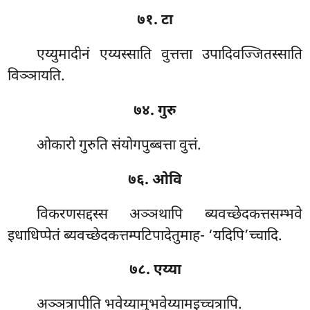
७१. टा
एय्युमादीनं एय्यस्साति वुत्तत्ता उपादिवज्जितस्साति
विञ्ञायति.
७४. गुरु
ओकारो गुरुति संयोगपुब्बत्ता वुत्तं.
७६. ओवि
विकरणसद्दस्स अञ्ञथापि ब्यवच्छेदकत्तसम्भवे
इधाधिप्पेतं ब्यवच्छेदकत्तम्पटिपादेतुमाह- ‘यदिपि’च्चादि.
७८. एय्या
अञ्ञत्रापीति भवेय्यामुभवेय्यामइच्चत्रापि.