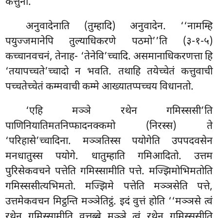
कत्तुनो.
अनुवादेनाति
(तुम्हादि) अनुवादेन. ‘‘नामम्हि
पयुज्जमानेपि तुल्याधिकरणे पठमो’’ति (३-१-५)
कच्चानवचनं, तेनाह- ‘तेनेवि’च्चादि. असमानाधिकरणत्ता हि
‘तयापच्चते’च्चादो न भवति. तथाहि तयेच्चेतं कत्तुवाची
पच्चतेच्चेतं कम्मवाची कम्मे आख्यातप्पच्चय विधानतो.
‘एहि मञ्ञे रथेन गमिस्ससी’ति
पाणिनियातिमतनिप्फादनक्कमो (निरस्स) ते
‘परिहासे’च्चादिना. मञ्ञतिस्स पयोगेति उपपदवसेन
मनधातुस्स पयोगे. धातुम्हाति गमिआदितो. उत्तम
पुरिसेकवचने पत्तेति गमिस्सामीति पत्ते. मज्झिमोभिमतोति
गमिस्ससीत्यभिमतो. मज्झिमे पत्तेति मञ्ञसेति पत्ते,
उत्तमेकवचन मिट्ठन्ति मञ्ञेतिट्ठं. इदं वुत्तं होति ‘‘मञ्ञसे त्वं
रथेन गमिस्सामीति वत्तब्बे मञ्ञे त्वं रथेन गमिस्ससीति