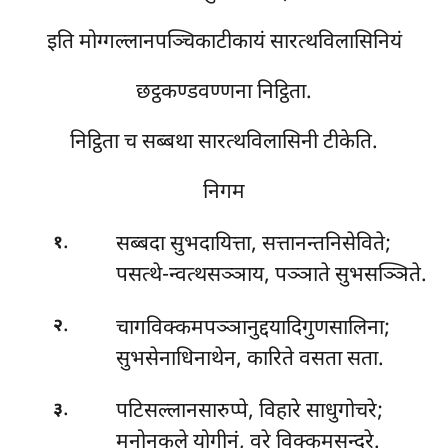
इति मोग्गल्लानपञ्चिकाटीकायं सारत्थविलासिनियं
छट्ठकण्डवण्णना निट्ठिता.
निट्ठिता च सब्बथा सारत्थविलासिनी टीकेति.
निगम
.
सब्बदा
सुभदायित्ता, सत्तानन्तनिसेविते;
१
पसत्थे-न्वत्थसञ्ञाय, पञ्ञाते सुभसञ्ञिते.
.
चागविक्कमपञ्ञानुद्दयादिगुणसालिना;
२
सुभसेनाधिनाथेन, कारिते वसता सता.
.
पटिसल्लानसारुप्पे, विहारे साधुगोचरे;
३
मनोनुकूले योगीनं, वरे विक्कमसुन्दरे.