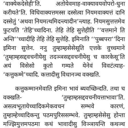
‘वाक्येकदेसेही’ति. अतोयेवमाह-वाक्यावयवोपरो-धुना
करीयते’ति. विधिवाक्यत्तमस्स दस्सेत्वा नियमवाक्यत्तं दानि
दस्सेतुं ‘अथवा नियमत्थमिदन्त्यादीन’न्त्याह. नियमसुत्तत्तमेव
फुटयति ‘तेहि’च्चादिना. तेहि तेहि सुत्तेहीति ‘‘वत्तमाने ति
अन्ति’’च्चादीहि तेहि तेहि सुत्तेहि. इमिनाति ‘‘पुब्बपरा’’दिना
इमिना सुत्तेन. ननु तुम्हाम्हसेसेसूति एत्तके वुच्चमाने
‘तुम्हाम्हसद्दवचनीयेसु तदञ्ञसद्दवचनीयेसु च कारकेसू’ति
अयं विसेसो कुतो गम्यते येनेवं विवटंत्याह-
‘कत्तुकम्मे’च्चादि. कत्तादीसु विधानञ्च वक्खति.
कत्तुकम्मानमेवाति इमिना भावं ब्यवच्छिन्दति. तथा च
वक्खति- ‘तुम्हाम्हसद्दवचनीयत्ताभावा’ति.
असत्वभूतायेच्चादिकमेकवचन सम्भवे कारणं,
तुम्हाम्हेच्चादिकन्तु पठमपुरिससम्भवे. तुम्हाम्हसेसेसु होन्ता
मज्झिमुत्तमपठमा कथं भावादीसु विञ्ञायन्ति कथञ्च