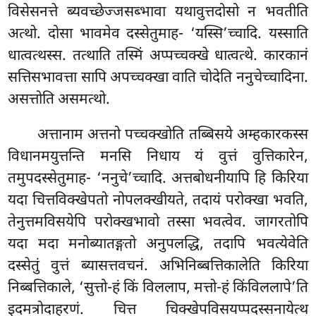
विसेसनत्ते ब्यवच्छेज्जसब्भावा यथावुत्तदोसो न भवतीति
अत्थो. दोसा भावमेव दस्सेतुमाह- ‘यस्सि’च्चादि. यस्साति
धात्वत्थस्स. तत्थाति तस्मिं अप्पच्चक्खे धात्वत्थे. कारकानं
सत्तिसभावत्ता सापि अपच्चक्खा वाति चोदेति ननुचेच्चादिना.
असत्तोति असमत्थो.
अत्तानाम अत्तनो पच्चक्खोति तब्बिसये अम्हकारकस्स
विधानमयुत्तन्ति मनसि निधाय यं वुत्तं वुत्तिकारेन,
तमुपदस्सेतुमाह- ‘ननुचे’च्चादि. अत्तबोधनीयापि हि किरिया
यदा चित्तविक्खेपतो नोपलक्खीयते, तदायं परोक्खा भवति,
तेनुत्तमविसयेपि परोक्खभावो तस्सा भवत्वेव. जागरतोपि
यदा मदा मनोब्यातङ्गतो अनुपलद्धि, तदापि भवत्येवेति
दस्सेतुं वुत्तं ब्यासत्तवचनं. अभिनिब्बत्तिकालेति किरिया
निब्बत्तिकाले, ‘सुत्तो-हं किं विललाप, मत्तो-हं किंविललापे’ति
इदमत्रोदाहरणं. चित्त चिक्खेपविसयप्पदस्सनायेत्थ