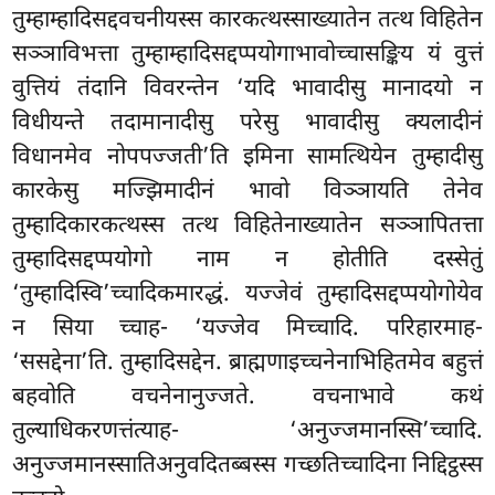
तुम्हाम्हादिसद्दवचनीयस्स कारकत्थस्साख्यातेन तत्थ विहितेन
सञ्ञाविभत्ता तुम्हाम्हादिसद्दप्पयोगाभावोच्चासङ्किय यं वुत्तं
वुत्तियं तंदानि विवरन्तेन ‘यदि भावादीसु मानादयो न
विधीयन्ते तदामानादीसु परेसु भावादीसु क्यलादीनं
विधानमेव नोपपज्जती’ति इमिना सामत्थियेन तुम्हादीसु
कारकेसु मज्झिमादीनं भावो विञ्ञायति तेनेव
तुम्हादिकारकत्थस्स तत्थ विहितेनाख्यातेन सञ्ञापितत्ता
तुम्हादिसद्दप्पयोगो नाम न होतीति दस्सेतुं
‘तुम्हादिस्वि’च्चादिकमारद्धं. यज्जेवं तुम्हादिसद्दप्पयोगोयेव
न सिया च्चाह- ‘यज्जेव मिच्चादि. परिहारमाह-
‘ससद्देना’ति. तुम्हादिसद्देन. ब्राह्मणाइच्चनेनाभिहितमेव बहुत्तं
बहवोति वचनेनानुज्जते. वचनाभावे कथं
तुल्याधिकरणत्तंत्याह- ‘अनुज्जमानस्सि’च्चादि.
अनुज्जमानस्सातिअनुवदितब्बस्स गच्छतिच्चादिना निद्दिट्ठस्स