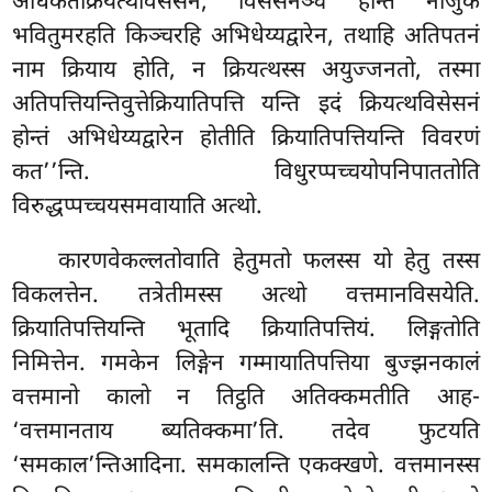
अधिकतक्रियत्थविसेसनं, विसेसनञ्च होन्तं नोजुकं
भवितुमरहति किञ्चरहि अभिधेय्यद्वारेन, तथाहि अतिपतनं
नाम क्रियाय होति, न क्रियत्थस्स अयुज्जनतो, तस्मा
अतिपत्तियन्तिवुत्तेक्रियातिपत्ति यन्ति
इदं क्रियत्थविसेसनं
होन्तं अभिधेय्यद्वारेन होतीति क्रियातिपत्तियन्ति विवरणं
कत’’न्ति. विधुरप्पच्चयोपनिपाततोति
विरुद्धप्पच्चयसमवायाति अत्थो.
कारणवेकल्लतोवाति हेतुमतो फलस्स यो हेतु तस्स
विकलत्तेन. तत्रेतीमस्स अत्थो वत्तमानविसयेति.
क्रियातिपत्तियन्ति भूतादि क्रियातिपत्तियं. लिङ्गतोति
निमित्तेन. गमकेन लिङ्गेन गम्मायातिपत्तिया बुज्झनकालं
वत्तमानो कालो न तिट्ठति अतिक्कमतीति आह-
‘वत्तमानताय ब्यतिक्कमा’ति. तदेव फुटयति
‘समकाल’न्तिआदिना. समकालन्ति एकक्खणे. वत्तमानस्स