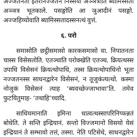
अज्जतनतो इतरानज्जतन निस्सयो अञ्ञत्राति ब्यामिस्सतो
अञ्ञत्र भूतकाले. पसङ्गोति आ ञुआदीनं पसङ्गो.
अज्जहिय्योवाति ब्यामिस्सतादस्सनत्थं वुत्तं.
६. परो
समासोति छट्ठीसमासो कारकसमासो वा. निपातनता
चास्स विसेसतोति. एतञ्चाति परोक्खेति एतञ्च. क्रियत्थस्स
उपाधि विसेसनं क्रियत्थोपाधि, तस्स क्रियत्थोपाधिनो भूता
नज्जतनस्स साधनद्वारेन विसेसनं, न तूजुकंत्यत्थो. कस्मा
नोजुकं विसेसनं त्याह ‘ब्यवच्छेज्जाभावा’ति. तमेव
फुटयितुमाह- ‘तथाहि’च्चादि.
साधियमानाति इमिना धात्वत्थस्सापरिनिप्फन्नतं
बोधेति. ते सन्ति इन्द्रियानं. सन्तो विज्जमानो विसयो येसं
इन्द्रियानं ते सम्भावो
तत्तं, तस्मा. नेति पटिसेधे, साधनद्वारेन