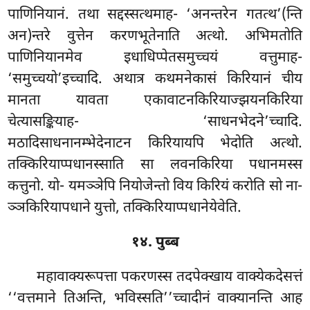
पाणिनियानं. तथा सद्दस्सत्थमाह- ‘अनन्तरेन गतत्थ’(न्ति
अन)न्तरे वुत्तेन करणभूतेनाति अत्थो. अभिमतोति
पाणिनियानमेव इधाधिप्पेतसमुच्चयं वत्तुमाह-
‘समुच्चयो’इच्चादि. अथात्र कथमनेकासं किरियानं चीय
मानता यावता एकावाटनकिरियाज्झयनकिरिया
चेत्यासङ्कियाह- ‘साधनभेदने’च्चादि.
मठादिसाधनानम्भेदेनाटन किरियायपि भेदोति अत्थो.
तक्किरियाप्पधानस्साति सा लवनकिरिया पधानमस्स
कत्तुनो. यो- यमञ्ञेपि नियोजेन्तो विय किरियं करोति सो ना-
ञ्ञकिरियापधाने युत्तो, तक्किरियाप्पधानेयेवेति.
१४. पुब्ब
महावाक्यरूपत्ता
पकरणस्स तदपेक्खाय वाक्येकदेसत्तं
‘‘वत्तमाने तिअन्ति, भविस्सति’’च्चादीनं वाक्यानन्ति आह