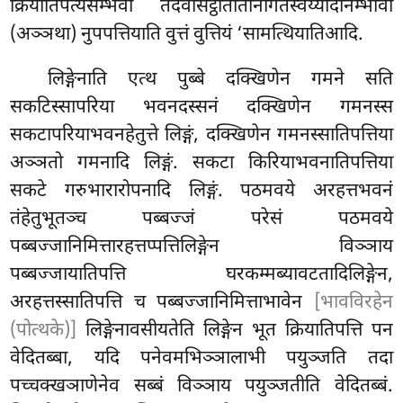
क्रियातिपत्यसम्भवा तदवसिट्ठातीतानागतेस्वेय्यादीनम्भावो
(अञ्ञथा) नुपपत्तियाति वुत्तं वुत्तियं ‘सामत्थियातिआदि.
लिङ्गेनाति एत्थ पुब्बे दक्खिणेन गमने सति
सकटिस्सापरिया भवनदस्सनं दक्खिणेन गमनस्स
सकटापरियाभवनहेतुत्ते लिङ्गं, दक्खिणेन गमनस्सातिपत्तिया
अञ्ञतो गमनादि लिङ्गं. सकटा किरियाभवनातिपत्तिया
सकटे गरुभारारोपनादि लिङ्गं. पठमवये अरहत्तभवनं
तंहेतुभूतञ्च पब्बज्जं परेसं पठमवये
पब्बज्जानिमित्तारहत्तप्पत्तिलिङ्गेन विञ्ञाय
पब्बज्जायातिपत्ति घरकम्मब्यावटतादिलिङ्गेन,
अरहत्तस्सातिपत्ति च पब्बज्जानिमित्ताभावेन
[भावविरहेन
(पोत्थके)]
लिङ्गेनावसीयतेति लिङ्गेन भूत क्रियातिपत्ति पन
वेदितब्बा, यदि पनेवमभिञ्ञालाभी पयुञ्जति तदा
पच्चक्खञाणेनेव सब्बं विञ्ञाय पयुञ्जतीति वेदितब्बं.