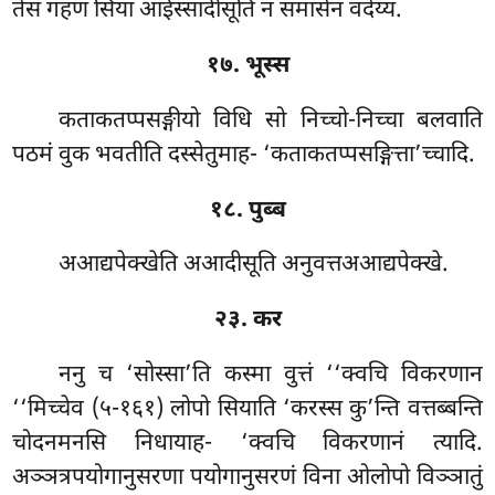
तेसं गहणं सिया आईस्सादीसूति न समासेन वदेय्य.
१७. भूस्स
कताकतप्पसङ्गीयो विधि सो निच्चो-निच्चा बलवाति
पठमं वुक भवतीति दस्सेतुमाह- ‘कताकतप्पसङ्गित्ता’च्चादि.
१८. पुब्ब
अआद्यपेक्खेति अआदीसूति अनुवत्तअआद्यपेक्खे.
२३. कर
ननु च ‘सोस्सा’ति कस्मा वुत्तं ‘‘क्वचि विकरणान
‘‘मिच्चेव (५-१६१) लोपो
सियाति ‘करस्स कु’न्ति वत्तब्बन्ति
चोदनमनसि निधायाह- ‘क्वचि विकरणानं त्यादि.
अञ्ञत्रपयोगानुसरणा पयोगानुसरणं विना ओलोपो विञ्ञातुं