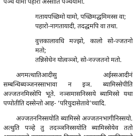
पञ्च यामा पहारा अस्साति पञ्चयामो.
गतायपच्छिमो यामो, पच्छिमद्धमिमस्स वा;
पहारो-नागतायादी, तदद्धमपि वा तथा.
वुत्तकालावधि मज्झो, कालो सो-ज्जतनो
मतो;
तन्निसेधेन योत्वञ्ञो, सो-नज्जतनो मतो.
अगमत्थातिआदीसु अईस्सआदीनं
सम्बन्धिब्यञ्जनस्साभावा न इञ. ब्यामिस्सेपीति
अज्जतनमिस्सेपि भूते. नञ्समासनिस्सये ब्यामिस्से यथा
पप्पोतीति दस्सेन्तो आह- ‘परियुदासेतावे’च्चादि.
अज्जतननिस्सयोति ब्यामिस्से अज्जतनभागीनिस्सयो.
अत्थुति पञ्हे तु तदञ्ञनिस्सयोति ब्यामिस्सेयेव ततो