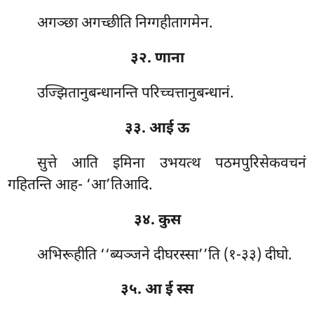
अगञ्छा अगच्छीति निग्गहीतागमेन.
३२. णाना
उज्झितानुबन्धानन्ति परिच्चत्तानुबन्धानं.
३३. आई ऊ
सुत्ते
आति इमिना उभयत्थ पठमपुरिसेकवचनं
गहितन्ति आह- ‘आ’तिआदि.
३४. कुस
अभिरूहीति ‘‘ब्यञ्जने दीघरस्सा’’ति (१-३३) दीघो.
३५. आ ई स्स