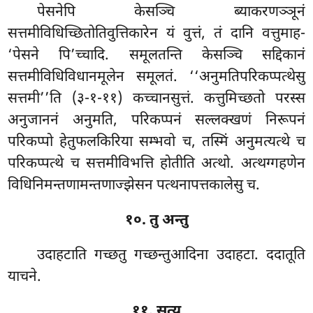
पेसनेपि केसञ्चि ब्याकरणञ्ञूनं
सत्तमीविधिच्छितोतिवुत्तिकारेन यं वुत्तं, तं दानि वत्तुमाह-
‘पेसने पि’च्चादि. समूलतन्ति केसञ्चि सद्दिकानं
सत्तमीविधिविधानमूलेन समूलतं. ‘‘अनुमतिपरिकप्पत्थेसु
सत्तमी’’ति (३-१-११) कच्चानसुत्तं. कत्तुमिच्छतो परस्स
अनुजाननं अनुमति, परिकप्पनं सल्लक्खणं निरूपनं
परिकप्पो हेतुफलकिरिया सम्भवो च, तस्मिं अनुमत्यत्थे च
परिकप्पत्थे च सत्तमीविभत्ति होतीति अत्थो. अत्थग्गहणेन
विधिनिमन्तणामन्तणाज्झेसन पत्थनापत्तकालेसु च.
१०. तु अन्तु
उदाहटाति गच्छतु गच्छन्तुआदिना उदाहटा. ददातूति
याचने.
११. सत्य