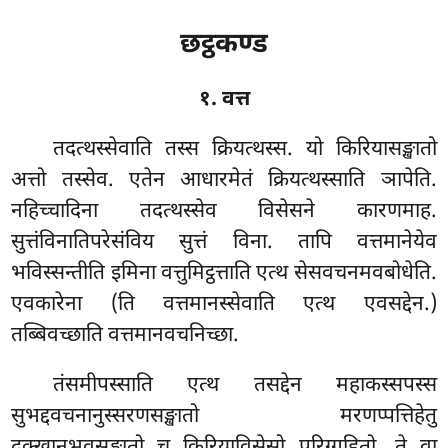
छट्ठकण्ड
१. वत्त
तदत्थस्सेवाति तस्स क्रियत्थस्स. यो किरियासङ्खातो
अत्तो तस्सेव. एतेन आधारमेतं क्रियत्थस्साति ञापेति.
नहिच्चादिना तदत्थस्सेव विसेसने कारणमाह.
सुत्तंविनातिपरेसंविय
सुत्तं विना. तापि वत्तमानेयेव
भविस्सन्तीति इमिना वत्तुमिट्ठत्ताति एत्थ सेसवचनमवबोधेति.
एवकारेना (ति वत्तमानस्सेवाति एत्थ एवसद्देन.)
तब्बिवच्छाति वत्तमानवचनिच्छा.
तंसमीपस्साति एत्थ तसद्देन महाकस्सपस्स
सुभद्दवचनानुस्सरणसङ्खातो मरणप्पत्तिहेतु
दुक्खानुभवसङ्खातो च किरियाविसेसो परिग्गहितो, ते वा