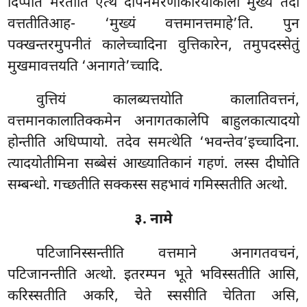
दिप्पति मरतीति एत्थ दीपनमरणकिरियाकालो मुख्ये तदा
वत्ततीतिआह- ‘मुख्यं वत्तमानत्तमाहे’ति. पुन
पक्खन्तरमुपनीतं कालेच्चादिना वुत्तिकारेन, तमुपदस्सेतुं
मुखमावत्तयति ‘अनागते’च्चादि.
वुत्तियं कालब्यत्तयोति कालातिवत्तनं,
वत्तमानकालातिक्कमेन अनागतकालेपि बाहुलकात्यादयो
होन्तीति अधिप्पायो. तदेव समत्थेति ‘भवन्तेव’इच्चादिना.
त्यादयोतीमिना सब्बेसं आख्यातिकानं गहणं. लस्स दीघोति
सम्बन्धो. गच्छतीति सक्कस्स सहभावं गमिस्सतीति अत्थो.
३. नामे
पटिजानिस्सन्तीति वत्तमाने अनागतवचनं,
पटिजानन्तीति अत्थो. इतरम्पन भूते भविस्सतीति आसि,
करिस्सतीति अकरि, चेते स्ससीति
चेतिता असि,