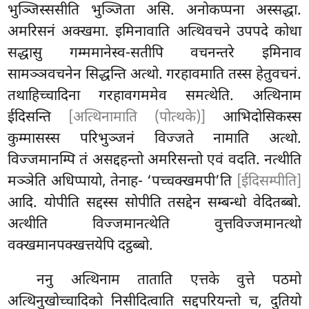
भुञ्जिस्ससीति भुञ्जिता असि. अनोकप्पना अस्सद्धा.
अमरिसनं अक्खमा. इमिनावाति अत्थिवचने उपपदे कोधा
सद्धासु गम्ममानेस्व-सतीपि वचनन्तरे इमिनाव
सामञ्ञवचनेन सिद्धन्ति अत्थो. गरहावमाति तस्स हेतुवचनं.
तथाहिच्चादिना गरहावगममेव समत्थेति. अत्थिनाम
ईदिसन्ति
[अत्थिनामाति (पोत्थके)]
आभिदोसिकस्स
कुम्मासस्स परिभुञ्जनं विज्जते नामाति अत्थो.
विज्जमानम्पि तं असद्दहन्तो अमरिसन्तो एवं वदति. नत्थीति
मञ्ञेति अधिप्पायो, तेनाह- ‘पच्चक्खमपी’ति
[ईदिसम्पीति]
आदि. योपीति सद्दस्स सोपीति तसद्देन सम्बन्धो वेदितब्बो.
अत्थीति विज्जमानत्थेति वुत्तविज्जमानत्थो
वक्खमानपक्खत्तयेपि दट्ठब्बो.
ननु अत्थिनाम ताताति एत्तके वुत्ते पठमो
अत्थिनुखोच्चादिको निसीदित्वाति सद्दपरियन्तो च, दुतियो