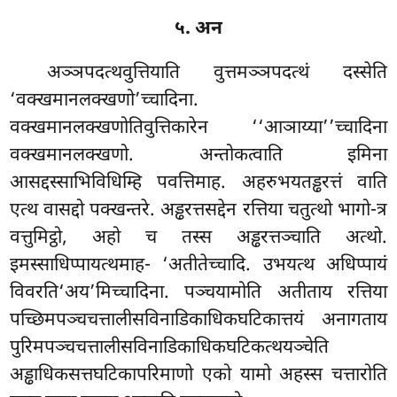
५. अन
अञ्ञपदत्थवुत्तियाति वुत्तमञ्ञपदत्थं दस्सेति
‘वक्खमानलक्खणो’च्चादिना.
वक्खमानलक्खणोतिवुत्तिकारेन ‘‘आञाय्या’’च्चादिना
वक्खमानलक्खणो. अन्तोकत्वाति इमिना
आसद्दस्साभिविधिम्हि पवत्तिमाह. अहरुभयतड्ढरत्तं वाति
एत्थ वासद्दो पक्खन्तरे. अड्ढरत्तसद्देन
रत्तिया चतुत्थो भागो-त्र
वत्तुमिट्ठो, अहो च तस्स अड्ढरत्तञ्चाति अत्थो.
इमस्साधिप्पायत्थमाह- ‘अतीतेच्चादि. उभयत्थ अधिप्पायं
विवरति‘अय’मिच्चादिना. पञ्चयामोति अतीताय रत्तिया
पच्छिमपञ्चचत्तालीसविनाडिकाधिकघटिकात्तयं अनागताय
पुरिमपञ्चचत्तालीसविनाडिकाधिकघटिकत्थयञ्चेति
अड्ढाधिकसत्तघटिकापरिमाणो एको यामो अहस्स चत्तारोति