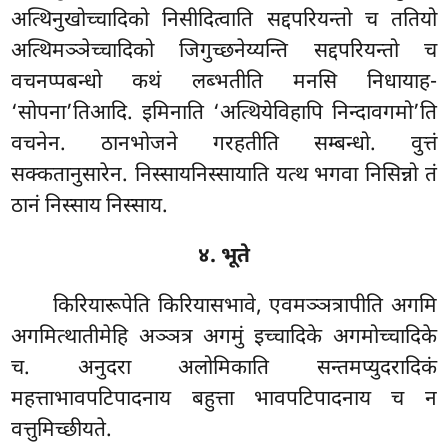
अत्थिनुखोच्चादिको निसीदित्वाति सद्दपरियन्तो च ततियो
अत्थिमञ्ञेच्चादिको जिगुच्छनेय्यन्ति सद्दपरियन्तो च
वचनप्पबन्धो कथं लब्भतीति मनसि निधायाह-
‘सोपना’तिआदि. इमिनाति ‘अत्थियेविहापि निन्दावगमो’ति
वचनेन. ठानभोजने गरहतीति सम्बन्धो. वुत्तं
सक्कतानुसारेन. निस्सायनिस्सायाति यत्थ भगवा निसिन्नो तं
ठानं निस्साय निस्साय.
४. भूते
किरियारूपेति किरियासभावे, एवमञ्ञत्रापीति अगमि
अगमित्थातीमेहि अञ्ञत्र अगमुं इच्चादिके अगमोच्चादिके
च. अनुदरा अलोमिकाति सन्तमप्युदरादिकं
महत्ताभावपटिपादनाय बहुत्ता भावपटिपादनाय च न
वत्तुमिच्छीयते.