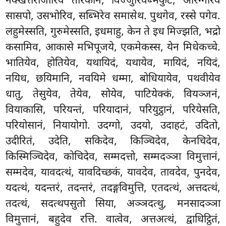
नक्खत्तराजारिव तारकानं, विज्जुरिवब्भकुटे, आरग्गेरिव
सासपो, उसभोरिव, सब्भिरेव समासेथ. पुथगेव, रस्से पगेव.
लहुमेस्सति, गुरुमेस्सति, इधमाहु, केन ते इध मिज्झति, भद्रो
कसामिव, आकासे मभिपूजये, एकमेकस्स, येन मिधेकच्चे.
भातियेव, होतियेव, यथायिदं, यथायेव, मायिदं, नयिदं,
नयिध, छयिमानि, नवयिमे धम्मा, बोधियायेव, पथवीयेव
धातु, तेसुयेव, तेयेव, सोयेव, पाटियेक्कं, वियञ्जनं,
वियाकासि, परियन्तं, परियादानं, परियुट्ठानं, परियेसति,
परियोसानं, नियायोगो. उदग्गो, उदयो, उदाहटं, उदितो,
उदीरितं, उदेति, सकिदेव, किञ्चिदेव, केनचिदेव,
किस्मिञ्चिदेव, कोचिदेव, सम्मदत्तो, सम्मदञ्ञा विमुत्तानं,
सम्मदेव, यावदत्थं, यावदिच्छकं, यावदेव, तावदेव, पुनदेव,
यदत्थं, यदन्तरं, तदन्तरं, तदङ्गविमुत्ति, एतदत्थं, अत्तदत्थं,
तदत्थं, सदत्थपसुतो सिया, अञ्ञदत्थु, मनसादञ्ञा
विमुत्तानं, बहुदेव रत्ति. वात्वेव, अत्तअत्थं, द्वाधिट्ठितं,