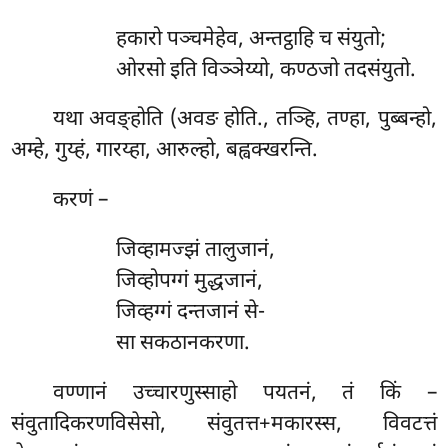
हकारो पञ्चमेहेव, अन्तट्ठाहि च संयुतो;
ओरसो इति विञ्ञेय्यो, कण्ठजो तदसंयुतो.
यथा अवङ्होति (अवङ होति., तञ्हि, तण्हा, पुब्बन्हो,
अम्हे, गुय्हं, गारय्हा, आरुल्हो, बह्वक्खरन्ति.
करणं –
जिव्हामज्झं तालुजानं,
जिव्होपग्गं मुद्धजानं,
जिव्हग्गं दन्तजानं से-
सा सकठानकरणा.
वण्णानं उच्चारणुस्साहो पयतनं, तं किं –
संवुतादिकरणविसेसो, संवुतत्त+मकारस्स, विवटत्तं