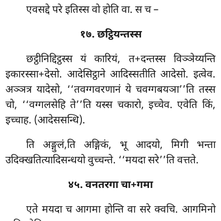
एवसद्दे परे इतिस्स वो होति वा. स च –
१७. छट्ठियन्तस्स
छट्ठीनिद्दिट्ठस्स
यं कारियं, त+दन्तस्स विञ्ञेय्यन्ति
इकारस्सा+देसो. आदेसिट्ठाने आदिस्सतीति आदेसो. इत्वेव.
अञ्ञत्र यादेसो, ‘‘तवग्गवरणानं ये चवग्गबयञा’’ति तस्स
चो, ‘‘वग्गलसेहि ते’’ति यस्स चकारो, इच्चेव. एवेति किं,
इच्चाह. (आदेससन्धि).
ति अङ्गुलं,ति अङ्गिकं, भू आदयो, मिगी भन्ता
उदिक्खतित्यादिसन्धयो वुच्चन्ते. ‘‘मयदा सरे’’ति वत्तते.
४५. वनतरगा चा+गमा
एते मयदा च आगमा होन्ति वा सरे क्वचि. आगमिनो