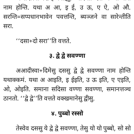
नाम होन्ति. यथा अ आ, इ ई, उ ऊ, ए ऐ, ओ औ.
सरन्ति=सप्पधानभावेन पवत्तन्ति, ब्यञ्जने वा सारेन्तीति
सरा.
‘‘दसा+दो सरा’’ति वत्तते.
३. द्वे द्वे सवण्णा
अआदीस्वा+दिमेसु दससु द्वे द्वे सवण्णा नाम होन्ति
यथाक्कमं. यथा अ आइति, इ ईइति, उ ऊ इति, ए एइति,
ओ, ओइति. समाना सदिसा वण्णा सवण्णा, समानत्तञ्च
ठानतो. ‘‘द्वे द्वे’’ति वत्तते वक्खमानेसु द्वीसु.
४. पुब्बो रस्सो
तेस्वेव दससु ये द्वे द्वे सवण्णा, तेसु यो यो पुब्बो, सो सो