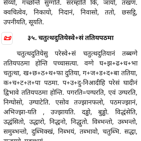
सेय्यो, गच्छन्ति सुग्गतिं. सरम्हाति किं, ञायो, तंखणं.
क्वचित्वेव, निकायो, निदानं, निवासो, ततो, छसट्ठि,
उपनीयति, सूयति.
📜
३५. चतुत्थदुतियेस्वे+सं ततियपठमा
चतुत्थदुतियेसु परेस्वे+सं चतुत्थदुतियानं तब्बग्गे
ततियपठमा होन्ति पच्चासत्या. वग्गे घ+झ+ढ+ध+भा
चतुत्था, ख+छ+ठ+थ+फा दुतिया, ग+ज+ड+द+बा ततिया,
क+च+ट+त+पा पठमा. प+उ+दु-निआदीहि परेसं घादीनं
द्विभावे ततियपठमा होन्ति. पगरति=पग्घरति, एवं उग्घरति,
निग्घोसो, उग्घाटेति. एसोव तज्झानफलो, पठमज्झानं,
अभिज्झा-यति
, उज्झायति. दड्ढो, बुड्ढो. विद्धंसेति,
उद्धंसितो, उद्धारो, निद्धनो, निद्धुतो. विब्भन्तो, उब्भन्तो,
समुब्भन्तो, दुब्भिक्खं, निब्भयं, तब्भावो, चतुब्भि. सद्धा,