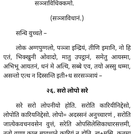
सञ्ञाविधिक्कमो.
(सञ्ञाविधानं.)
सन्धि वुच्चते –
लोक अग्गपुग्गलो, पञ्ञा इन्द्रियं, तीणि इमानि, नो हि
एतं, भिक्खुनी ओवादो, मातु उपट्ठानं, समेतु आयस्मा,
अभिभू आयतनं, धनं मे अत्थि, सब्बे एव, तयो अस्सु धम्मा,
असन्तो एत्थ न दिस्सन्ति इती+ध सरसञ्ञायं –
२६. सरो लोपो सरे
सरे सरो लोपनीयो होति. सरोति कारियीनिद्देसो,
लोपोति कारियनिद्देसो. लोपो= अदस्सनं अनुच्चारणं
, सरोति
जात्येकवचनवसेन वुत्तं, सरेति ओपसिलेसिकाधारसत्तमी,