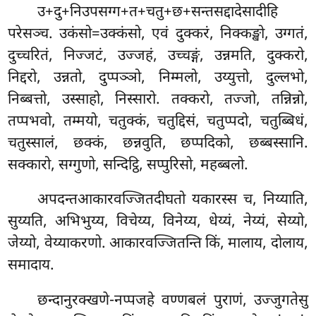
उ+दु+निउपसग्ग+त+चतु+छ+सन्तसद्दादेसादीहि
परेसञ्च. उकंसो=उक्कंसो, एवं दुक्करं, निक्कङ्खो, उग्गतं,
दुच्चरितं, निज्जटं, उज्जहं, उच्चङ्गं, उन्नमति, दुक्करो,
निद्दरो, उन्नतो, दुप्पञ्ञो, निम्मलो, उय्युत्तो, दुल्लभो,
निब्बत्तो, उस्साहो, निस्सारो. तक्करो, तज्जो, तन्निन्नो,
तप्पभवो, तम्मयो, चतुक्कं, चतुद्दिसं, चतुप्पदो, चतुब्बिधं,
चतुस्सालं, छक्कं, छन्नवुति, छप्पदिको, छब्बस्सानि.
सक्कारो, सग्गुणो, सन्दिट्ठि, सप्पुरिसो, महब्बलो.
अपदन्तआकारवज्जितदीघतो यकारस्स च, निय्याति,
सुय्यति, अभिभुय्य, विचेय्य, विनेय्य, धेय्यं, नेय्यं, सेय्यो,
जेय्यो, वेय्याकरणो. आकारवज्जितन्ति किं, मालाय, दोलाय,
समादाय.
छन्दानुरक्खणे-नप्पजहे वण्णबलं पुराणं, उज्जुगतेसु