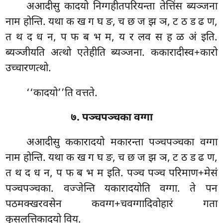
अआदीसु कादयो निग्गहीतपरियन्ता तेत्तिंस ब्यञ्जना
नाम होन्ति. यथा क ख ग घ ङ, च छ ज झ ञ, ट ठ ड ढ ण,
त थ द ध न, प फ ब भ म, य र लव स ह ळ अं इति.
ब्यञ्जीयति अत्थो एतेहीति ब्यञ्जना. ककारादीस्व+कारो
उच्चारणत्थो.
‘‘कादयो’’ति वत्तते.
७. पञ्चपञ्चका वग्गा
अआदीसु ककारादयो मकारन्ता पञ्चपञ्चका वग्गा
नाम होन्ति. यथा क ख ग घ ङ, च छ ज झ ञ, ट ठ ड ढ ण,
त थ द ध न, प फ ब भ म इति. पञ्च पञ्च परिमाण+मेसं
पञ्चपञ्चका. वज्जेन्ति यकारादयोति वग्गा. ते पन
पठमक्खरवसेन
कवग्ग+चवग्गादिवोहारं गता
कुसलत्तिकादयो विय.