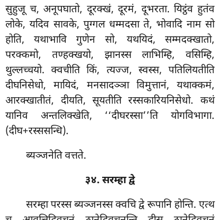
सुहुजू च, अनूपघातो, दूरक्खं, दूरमं, दूभरता. यिट्ठंव हुतंव
लोके, यदिव सावके, पुग्गल धम्मदसा ते, भोवादि नाम सो
होति, यथाभावि गुणेन सो, यथयिदं, सम्मदक्खातो,
परक्कमो, तण्हक्खयो, झानस्स लाभिम्हि, वसिम्हि,
थुल्लच्चयो. क्वचीति किं, त्यज्ज, स्वस्स, पतिलियतीति
दीघनिसेधो, मायिदं, मनसादञ्ञा विमुत्तानं, यथाक्कमं,
आरक्खातीतं, दीयति, सूयतीति रस्सकारियनिसेधो. कथं
यानिव अन्तलिक्खेति, ‘‘दीघरस्सा’’ति योगविभागा.
(दीघ+रस्ससन्धि).
ब्यञ्जनेति वत्तते.
३४. सरम्हा द्वे
सरम्हा परस्स ब्यञ्जनस्स क्वचि द्वे रूपानि होन्ति. एत्थ