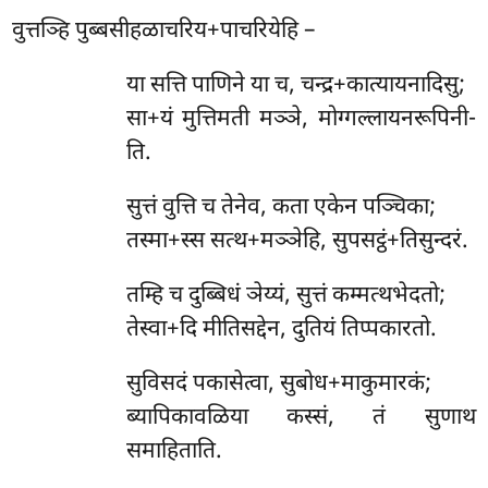
वुत्तञ्हि पुब्बसीहळाचरिय+पाचरियेहि –
या सत्ति पाणिने या च, चन्द्र+कात्यायनादिसु;
सा+यं मुत्तिमती मञ्ञे, मोग्गल्लायनरूपिनी-
ति.
सुत्तं वुत्ति च तेनेव, कता एकेन पञ्चिका;
तस्मा+स्स सत्थ+मञ्ञेहि, सुपसट्ठं+तिसुन्दरं.
तम्हि च दुब्बिधं ञेय्यं, सुत्तं कम्मत्थभेदतो;
तेस्वा+दि मीतिसद्देन, दुतियं तिप्पकारतो.
सुविसदं पकासेत्वा, सुबोध+माकुमारकं;
ब्यापिकावळिया कस्सं, तं सुणाथ
समाहिताति.