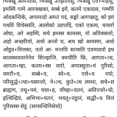
भिक्खू आमन्तेसि, भिक्खू उज्झायिंसु, भिक्खू एव+माहंसु,
इमस्मिं गामे आरक्खका, सब्बे इमे, कतमे एकादस, गम्भीरे
ओदकन्तिके, अप्पमादो अमतं पदं, सङ्घो आगच्छतु, को इमं
पथविं विचेस्सति, आलोको उदपादि, एको एकाय, चत्तारो
ओघा, अरे अहम्पि, सचे इमस्स कायस्स, नो अतिक्कमो,
अहो अच्छरियो, अथो अन्तो च, अथ खो आयस्मा, अथो
ओट्ठव+चित्तका, ततो आ- मन्तयि
सत्थाति एवमादयो इध
कालब्यवधानेनेव सिज्झन्ति. क्वचीति किं, आगता+त्थ,
आगता+म्हा, कतम+स्स वारो, अप्पस्सुता+यं पुरिसो,
चमरी+व, सब्बे+व, स्वे+व, एसे+व नयो,
परिसुद्धे+त्था+यस्मन्तो, ने+त्थ, कुते+त्थ लब्भा, सचे+स
ब्राह्मण, तथू+पमं, यथा+ह, जीव्हा+यतनं, अविज्जो+घो,
इत्थिन्द्रियं, अभिभा+यतनं, भयतू+पट्ठानं, सद्धी+ध वित्तं
पुरिसस्स सेट्ठं. (सरसन्धिनिसेधो)