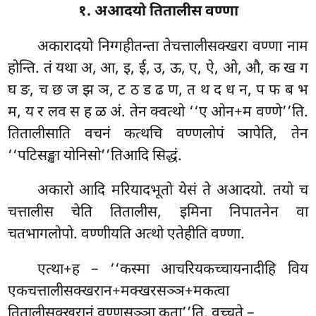
१. अआदयो तितालीस वण्णा
अकारादयो
निग्गहीतन्ता तेचत्तालीसक्खरा वण्णा नाम
होन्ति. तं यथा अ, आ, इ, ई, उ, ऊ, ए, ऐ, ओ, औ, क ख ग
घ ङ, च छ ज झ ञ, ट ठ ड ढ ण, त थ द ध न, प फ ब भ
म, य र लव स ह ळ अं. तेन क्वत्थो ‘‘ए ओन+म वण्णे’’ति.
तितालीसाति वचनं कत्थचि वण्णलोपं ञापेति, तेन
‘‘पटिसङ्खा योनिसो’’तिआदि सिद्धं.
अकारो आदि मरियादभूतो येसं ते अआदयो. तयो च
चत्तालीस चेति तितालीस, इमिना निपातनेन वा
चतभागलोपो. वण्णीयति अत्थो एतेहीति वण्णा.
एत्था+ह – ‘‘कस्मा आचरियकच्चायनादीहि विय
एकचत्तालीसक्खरान+मक्खरसञ्ञ+मकत्वा
तितालीसक्खरानं वण्णसञ्ञा कता’’ति. वुच्चते –