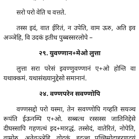
सरो परो वेति च वत्तते.
तस्स इदं, वात ईरितं, न उपेति, वाम ऊरु, अति इव
अञ्ञेहि, वि उदकं इतीध पुब्बस्सरलोपे –
२९. युवण्णान+मेओ लुत्ता
लुत्ता सरा परेसं इवण्णुवण्णानं ए+ओ होन्ति वा
यथाक्कमं. यथासंख्यानुद्देसो समानानं.
२४. वण्णपरेन सवण्णोपि
वण्णसद्दो परो यस्मा, तेन सवण्णोपि गय्हति सयञ्च
रूपंति ईऊनम्पि ए+ओ. सब्बत्थ रस्सस्स जातिनिद्देसे
दीघस्सापि गहणत्थं इद+मारद्धं. तस्सेदं, वातेरितं, नोपेति,
वामोरु, अतेवञ्ञेहि, वोदकं. इदञ्च पच्छिमोदाहरणद्वयं