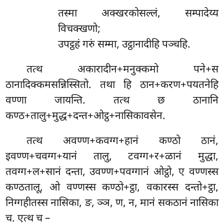
तस्मा
अक्खरकोसल्लं, सम्पादेय्य
विचक्खणो;
उपट्ठहं गरुं सम्मा, उट्ठानादीहि पञ्चहि.
तत्थ अकारादीन+मनुक्कमो पने+स
ठानादिक्कमसन्निस्सितो. तथा हि ठान+करण+पयतनेहि
वण्णा जायन्ति. तत्थ छ ठानानि
कण्ठ+तालु+मुद्ध+दन्त+ओट्ठ+नासिकावसेन.
तत्थ अवण्ण+कवग्ग+हानं कण्ठो ठानं,
इवण्ण+चवग्ग+यानं तालु, टवग्ग+र+ळानं मुद्धा,
तवग्ग+ल+सानं दन्ता, उवण्ण+पवग्गानं ओट्ठो, ए वण्णस्स
कण्ठतालू, ओ वण्णस्स कण्ठो+ट्ठा, वकारस्स दन्तो+ट्ठा,
निग्गहीतस्स नासिका, ङ, ञ्ञ, ण, न, मानं सकठानं नासिका
च. एत्थ च –