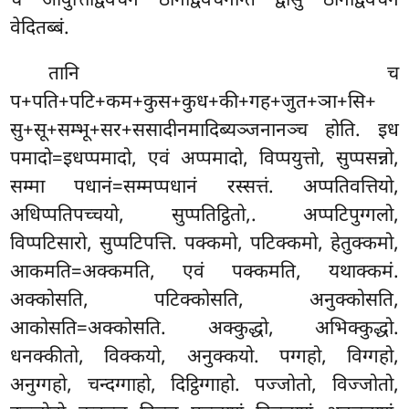
च आवुत्तिद्विवचनं ठानेद्विवचनन्ति द्वीसु ठानेद्विवचनं
वेदितब्बं.
तानि
च
प+पति+पटि+कम+कुस+कुध+की+गह+जुत+ञा+सि+
सु+सू+सम्भू+सर+ससादीनमादिब्यञ्जनानञ्च होति. इध
पमादो=इधप्पमादो, एवं अप्पमादो, विप्पयुत्तो, सुप्पसन्नो,
सम्मा पधानं=सम्मप्पधानं रस्सत्तं. अप्पतिवत्तियो,
अधिप्पतिपच्चयो, सुप्पतिट्ठितो,. अप्पटिपुग्गलो,
विप्पटिसारो, सुप्पटिपत्ति. पक्कमो, पटिक्कमो, हेतुक्कमो,
आकमति=अक्कमति, एवं पक्कमति, यथाक्कमं.
अक्कोसति, पटिक्कोसति, अनुक्कोसति,
आकोसति=अक्कोसति. अक्कुद्धो, अभिक्कुद्धो.
धनक्कीतो, विक्कयो, अनुक्कयो. पग्गहो, विग्गहो,
अनुग्गहो, चन्दग्गाहो, दिट्ठिग्गाहो. पज्जोतो, विज्जोतो,