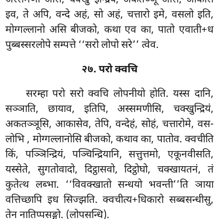
इव, ते अपि, वन्दे अहं, सो अहं, चत्तारो इमे, वसलो इति,
मोग्गल्लानो असि बीजको, कथा एव का, पातो एवाती+ध
पुब्बस्सरलोपे सम्पत्ते ‘‘सरो लोपो सरे’’ त्वेव.
२७. परो क्वचि
सरम्हा परो सरो क्वचि लोपनीयो होति. यस्स दानि,
सञ्ञाति, छायाव, इतिपि, अस्समणीसि, चक्खुन्द्रियं,
अकतञ्ञूसि, आकासेव, तेपि, वन्देहं, सोहं, चत्तारोमे, वस-
लोभि
, मोग्गल्लानोसि बीजको, कथाव का, पातोव. क्वचीति
किं, पञ्ञिन्द्रियं, पञ्चिन्द्रियानि, सत्तुत्तमो, एकूनवीसति,
यस्सेते, सुगतोवादो, दिट्ठासवो, दिट्ठोघो, चक्खायतनं, तं
कुतेत्थ लब्भा. ‘‘विवक्खातो सन्धयो भवन्ती’’ति ञाया
वत्तिच्छापि इध सिज्झति. क्वचीत्य+धिकारो सब्बसन्धीसु,
तेन नातिप्पसङ्गो. (लोपसन्धि).