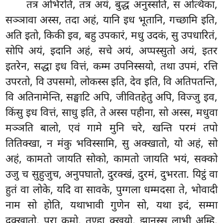
तत्र अभिरति, तत्र अयं, बुद्ध अनुस्सति, स अत्थिका,
सञ्ञावा अस्स, तदा अहं, यानि इध भूतानि, गच्छामि इति,
अति इतो, किकी इव, बहु उपकारं, मधु उदकं, सु उपधारितं,
सोपि अयं, इदानि अहं, सचे अयं, अप्पस्सुतो अयं, इतर
इतरेन, सद्धा इध वित्तं, कम्म उपनिस्सयो, तथा उपमं, रत्ति
उपरतो, वि उपसमो, लोकस्स इति, देव इति, वि अतिपतन्ति,
वि अतिनामेन्ति, सङ्घाटि अपि, जीवितहेतु अपि, विज्जु इव,
किंसु इध वित्तं, साधु इति, ते अस्स पहीना, सो अस्स, मधुवा
मञ्ञति बालो, एवं गामे मुनि चरे, खन्ति परमं तपो
तितिक्खा, न मंकु भविस्सामि, सु अक्खातो, यो अहं, सो
अहं, कामतो जायति सोको, कामतो जायति भयं, सक्को
उजु च सुहुजुच, अनुपघातो, दुरक्खं, दुरमं, दुभरता. यिट्ठं वा
हुतं वा लोके, यदि वा सावके, पुग्गला धम्मदसा ते, भोवादी
नाम सो होति, यथाभावी गुणेन सो, यथा इदं, सम्मा
दक्खातो, परा कमो, तण्हा क्खयो, झानस्स लाभी अम्हि,