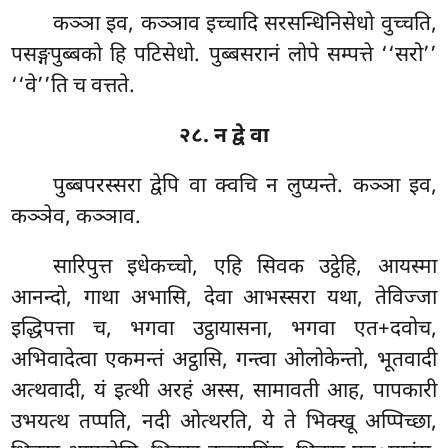
कञ्ञा इव, कञ्ञाव इच्चादि सरसन्धिनिसेधो वुच्चति,
पसङ्गपुब्बको हि पटिसेधो. पुब्बसरानं लोपे सम्पत्ते ‘‘सरो’’
‘‘वे’’ति च वत्तते.
२८. न द्वे वा
पुब्बपरस्सरा द्वेपि वा क्वचि न लुप्यन्ते. कञ्ञा इव,
कञ्ञेव, कञ्ञाव.
सारिपुत्त इधेकच्चो, एहि सिवक उट्ठेहि, आयस्मा
आनन्दो, गाथा अभासि, देवा आभस्सरा यथा, तेविज्जा
इद्धिपत्ता च, भगवा उट्ठायासना, भगवा एत+दवोच,
अभिवादेत्वा एकमन्तं अट्ठासि, गन्त्वा ओलोकेन्तो, भूतवादी
अत्थवादी, यं इत्थी अरहं अस्स, सामावती आह, पापकारी
उभयत्थ तप्पति, नदी ओत्थरति, ये ते भिक्खू अप्पिच्छा,