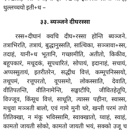
थुल्लच्चयो इती+ध –
३३. ब्यञ्जने दीघरस्सा
रस्स+दीघानं
क्वचि दीघ+रस्सा होन्ति ब्यञ्जने.
तत्राभिरति, तत्रायं, बुद्धानुस्सति, सात्थिका, सञ्ञावा+स्स,
तदाहं, यानी+ध भूतानि, गच्छामीति, अतीतो, किकीव,
बहूपकारं, मधूदकं, सूपधारितं, सोपायं, इदानाहं, सचायं,
अप्पस्सुतायं, इतरीतरेन, सद्धीध वित्तं, कम्मूपनिस्सयो,
तथूपमं, रत्तूपरतो, वूपसमो, लोकस्साति, देवाति,
वीतिपतन्ति, वीतिनामेन्ति, सङ्घाटीपि, जीवितहेतूपि,
विज्जूव, किंसूध वित्तं, साधूति, त्यास्स पहीना, स्वास्स,
मधुवा मञ्ञती बालो, एवं गामे मुनी चरे, खन्ती परमं तपो
तितिक्खा, न मंकू भविस्सामि, स्वाक्खातो, य्वाहं, स्वाहं,
कामतो जायती सोको, कामतो जायती भयं, सक्को उजू च