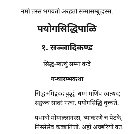
नमो तस्स भगवतो अरहतो सम्मासम्बुद्धस्स.
पयोगसिद्धिपाळि
१. सञ्ञादिकण्ड
सिद्ध-म्बत्थुं सम्मा वन्दे
गन्थारम्भकथा
सिद्ध+मिट्ठददं
बुद्धं, धम्मं मणिंव स्वत्थदं;
सङ्घञ्च सादरं नत्वा, पयोगसिद्धि वुच्चते.
पभावो मोग्गल्लानस्स, ब्याकरणे च पेटके;
निस्सेसेव कब्बातित्तो, अहो अच्छरियो वत.