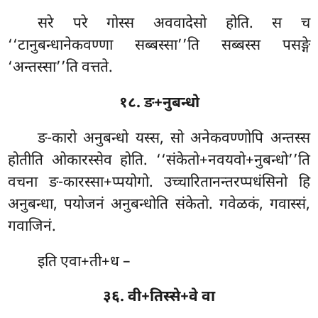
सरे परे गोस्स अववादेसो होति. स च
‘‘टानुबन्धानेकवण्णा सब्बस्सा’’ति सब्बस्स पसङ्गे
‘अन्तस्सा’’ति वत्तते.
१८. ङ+नुबन्धो
ङ-कारो अनुबन्धो यस्स, सो अनेकवण्णोपि अन्तस्स
होतीति ओकारस्सेव होति. ‘‘संकेतो+नवयवो+नुबन्धो’’ति
वचना ङ-कारस्सा+प्पयोगो. उच्चारितानन्तरप्पधंसिनो हि
अनुबन्धा, पयोजनं अनुबन्धोति संकेतो. गवेळकं, गवास्सं,
गवाजिनं.
इति एवा+ती+ध –
३६. वी+तिस्से+वे वा