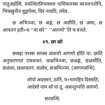
पातुअहोसि. ववत्थितविभासत्ता वाधिकारस्स ब्यञ्जनतोपि,
भिक्खुनीनं वुट्ठापेय्य, चिरं नायति, तंयेव.
छ अभिञ्ञा, छ अङ्गं, छ असीति, छ अंसा, छ
आयतनं इती+ध ‘‘वा सरे’’ ‘‘आगमो’’ति च वत्तते.
४९. छा ळो
छसद्दा परस्स सरस्स ळकारो आगमो होति वा. छाति
अनुकरणत्ता एकवचनं. छळभिञ्ञा, छळङ्गं, छळसीति,
छळंसा, छळायतनं. वात्वेव, छअभिञ्ञा. (आगमसन्धि).
लोपो
अदस्सनं, ठानिं, य+मामद्दिय दिस्सति;
आदेसो नाम सो या तु, असन्तुप्पत्ति आगमो.
सरसन्धि.