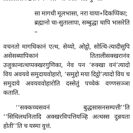
सा मागधी मूलभासा, नरा याया+दिकप्पिका;
ब्रह्मानो चा-सुतालापा, सम्बुद्धा चापि भासरेति
–
वचनतो मागधिकानं एत्थ, सेय्यो, ओट्ठो, सोत्थि-त्यादीसुपि
असेसब्यापिकानं तितालीसक्खरानंव
उजुकान्वत्थप्पक्खरगुणिका, नेव पन ‘रुक्खा वनं’त्यादो
विय अवयवे समुदायवोहारो, ‘समुद्दो मया दिट्ठो’त्यादो विय च
समुदाये अवयववोहारोति दस्सेतुं पच्चेकं वण्णसञ्ञा
कताति.
‘‘सक्कच्चसवनं बुद्धसासनसम्पत्ती’’ति
‘‘सिथिलधनितादि अक्खरविपत्तियञ्हि अत्थस्स दुन्नयता
होती’’ति च यस्मा वुत्तं.