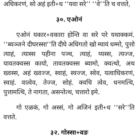
अधिकरणं, सो अहं इती+ध ‘‘यवा सरे’’ ‘‘वे’’ति च वत्तते,
३०. एओनं
एओनं
यकार+वकारा होन्ति वा सरे परे यथाक्कमं.
‘‘ब्यञ्जने दीघरस्सा’’ति दीघे अधिगतो खो म्यायं धम्मो, पुत्तो
त्याहं, त्यास्स पहीना पञ्च, त्याहं, य्यस्स, त्यज्ज,
यावतक्वस्स कायो, तावतक्वस्स ब्यामो, क्वत्थो, अथ
ख्वस्स, अहं ख्वज्ज, स्वाहं, स्वज्ज, स्वेव, यत्वाधिकरणं,
स्वाहं. वात्वेव, तेज्ज, सोहं. क्वचि त्वेव, धनमत्थि,
पुत्तामत्थि, ते नागता, असन्तेत्थ, चत्तारो इमे.
गो एळकं, गो अस्सं, गो अजिनं इती+ध ‘‘सरे’’ति
वत्तते.
३२. गोस्सा+वङ