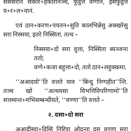
सेससरानं सकार+हकारानञ्च, फुट्ठत्तं वग्गानं, ईसंफुट्ठत्तं
य+र+ल+वानं.
एवं ठान+करण+पयतन+सुति कालभिन्नेसु अक्खरेसु
सरा निस्सया, इतरे निस्सिता. तत्थ –
निस्सया+दो
सरा वुत्ता, निस्सिता ब्यञ्जना
ततो;
वग्गे+कजा बहुत्ता+दो, ततो ठान+लहुक्कमा.
‘‘अआदयो’’ति वत्तते याव ‘‘बिन्दु निग्गहीत’’न्ति.
तञ्च खो ‘‘अत्थवसा विभत्तिविपरिणामो’’ति
सत्तम्यन्त+मभिसम्बन्धीयते, ‘‘वण्णा’’ति वत्तते –
२. दसा+दो सरा
अआदीस्वा+दिम्हि निद्दिट्ठा ओदन्ता दस वण्णा सरा