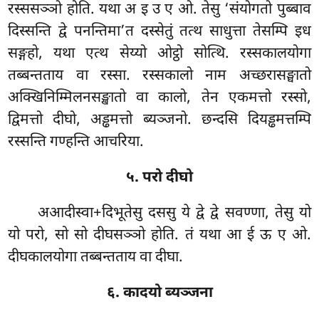
रस्ससञ्ञो होति. यथा अ इ उ ए ओ. तेसु ‘संयोगतो पुब्बाव
दिस्सन्ति द्वे पनन्तिमा’त दस्सेतुं तत्थ साधुत्ता तेसम्पि इध
सङ्गहो, यथा एत्थ सेय्यो ओट्ठो सोत्थि. रस्सकालयोगा
तब्बन्तताय वा
रस्सा. रस्सकालो नाम अच्छरासङ्घातो
अक्खिनिम्मिलनसङ्खातो वा कालो, तेन एकमत्तो रस्सो,
द्विमत्तो दीघो, अड्ढमत्तो ब्यञ्जनो. छन्दसि दियड्ढमत्तम्पि
रस्सन्ति गण्हन्ति आचरिया.
५. परो दीघो
अआदीस्वा+दिभूतेसु दससु ये द्वे द्वे सवण्णा, तेसु यो
यो परो, सो सो दीघसञ्ञो होति. तं यथा आ ई ऊ ए ओ.
दीघकालयोगा तब्बन्तताय वा दीघा.
६. कादयो ब्यञ्जना