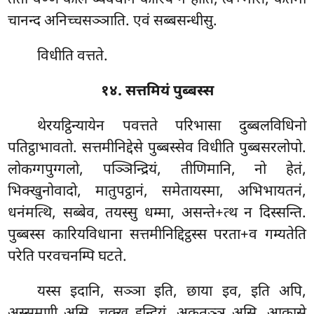
ततो वण्ण काल ब्यवधाने कारियं न होति, त्व+मसि, कतमा
चानन्द अनिच्चसञ्ञाति. एवं सब्बसन्धीसु.
विधीति वत्तते.
१४. सत्तमियं पुब्बस्स
थेरयट्ठिन्यायेन पवत्तते परिभासा दुब्बलविधिनो
पतिट्ठाभावतो. सत्तमीनिद्देसे पुब्बस्सेव विधीति पुब्बसरलोपो.
लोकग्गपुग्गलो, पञ्ञिन्द्रियं, तीणिमानि, नो हेतं,
भिक्खुनोवादो, मातुपट्ठानं, समेतायस्मा, अभिभायतनं,
धनंमत्थि, सब्बेव, तयस्सु धम्मा, असन्ते+त्थ न दिस्सन्ति.
पुब्बस्स कारियविधाना सत्तमीनिद्दिट्ठस्स परता+व गम्यतेति
परेति परवचनम्पि घटते.
यस्स इदानि, सञ्ञा इति, छाया इव, इति अपि,
अस्समणी असि, चक्खु इन्द्रियं, अकतञ्ञू असि, आकासे