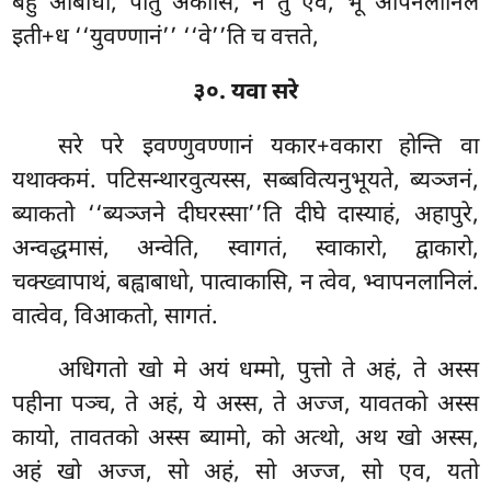
बहु आबाधो, पातु अकासि, न तु एव, भू आपनलानिलं
इती+ध ‘‘युवण्णानं’’ ‘‘वे’’ति च वत्तते,
३०. यवा सरे
सरे परे इवण्णुवण्णानं यकार+वकारा होन्ति वा
यथाक्कमं. पटिसन्थारवुत्यस्स, सब्बवित्यनुभूयते, ब्यञ्जनं,
ब्याकतो ‘‘ब्यञ्जने दीघरस्सा’’ति दीघे दास्याहं, अहापुरे,
अन्वद्धमासं, अन्वेति, स्वागतं, स्वाकारो, द्वाकारो,
चक्ख्वापाथं, बह्वाबाधो, पात्वाकासि, न त्वेव, भ्वापनलानिलं.
वात्वेव, विआकतो, सागतं.
अधिगतो खो मे अयं धम्मो, पुत्तो ते अहं, ते अस्स
पहीना पञ्च, ते अहं, ये अस्स, ते अज्ज, यावतको अस्स
कायो, तावतको अस्स ब्यामो, को अत्थो, अथ खो अस्स,
अहं खो अज्ज, सो अहं, सो अज्ज, सो एव, यतो