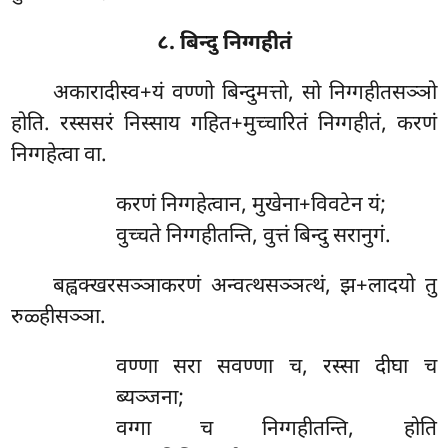
८. बिन्दु निग्गहीतं
अकारादीस्व+यं वण्णो बिन्दुमत्तो, सो निग्गहीतसञ्ञो
होति. रस्ससरं निस्साय गहित+मुच्चारितं निग्गहीतं, करणं
निग्गहेत्वा वा.
करणं निग्गहेत्वान, मुखेना+विवटेन यं;
वुच्चते निग्गहीतन्ति, वुत्तं बिन्दु सरानुगं.
बह्वक्खरसञ्ञाकरणं अन्वत्थसञ्ञत्थं, झ+लादयो तु
रुळ्हीसञ्ञा.
वण्णा सरा सवण्णा च, रस्सा दीघा च
ब्यञ्जना;
वग्गा च निग्गहीतन्ति, होति