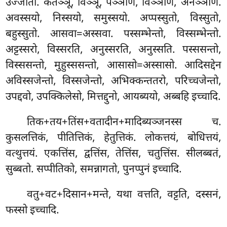
उज्जोतो. कतञ्ञू, विञ्ञू, पञ्ञाणं, विञ्ञाणं, अनञ्ञाणं.
अवस्सयो, निस्सयो, समुस्सयो. अप्पस्सुतो, विस्सुतो,
बहुस्सुतो. आसवा=अस्सवा. पस्सम्भेन्तो, विस्सम्भेन्तो.
अट्टस्सरो, विस्सरति, अनुस्सरति, अनुस्सति. पस्ससन्तो,
विस्ससन्तो, मुहुस्ससन्तो, आसासो=अस्सासो. आदिसद्देन
अविस्सजेन्तो, विस्सजेन्तो, अभिक्कन्ततरो, परिच्चजेन्तो,
उपद्दवो, उपक्किलेसो, मित्तद्दुनो, आयब्ययो, अब्बहि इच्चादि.
तिक+तय+तिंस+वतादीन+मादिब्यञ्जनस्स च.
कुसलत्तिकं, पीतित्तिकं, हेतुत्तिकं. लोकत्तयं, बोधित्तयं,
वत्थुत्तयं. एकत्तिंस, द्वत्तिंस, तेत्तिंस, चतुत्तिंस. सीलब्बतं,
सुब्बतो. सप्पीतिको, समन्नागतो, पुनप्पुनं इच्चादि.
वतु+वट+दिसान+मन्ते, यथा वत्तति, वट्टति, दस्सनं,
फस्सो इच्चादि.