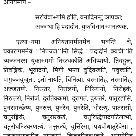
अनियमेपि –
सरोयेवा+गमि होति, वनादिनन्तु ञापका;
अञ्ञथा हि पदादीनं, युकविधान+मनत्थकं.
एत्था+गमा अनियतागमीनमेव भवन्ति चे,
यकारागमेनेव ‘‘निपज्ज’’न्ति सिद्धे ‘‘पदादीनं क्वची’’ति
ब्यञ्जनस्स युका+गमो निरत्थकोति अधिप्पायो. तिवङ्गुलं,
तिवङ्गिकं, भूवादयो, मिगी भन्ता वुदिक्खति, पवुच्चति,
पागुञ्ञवुजुता. इतो नायति, चिनित्वा. यस्मातिह, तस्मातिह,
अज्जतग्गे. निरन्तरं, निरालयो, निरिन्धनो, निरीहकं,
निरुत्तरो, निरोजं, दुरतिक्कमो, दुरागतं, दुरुत्तरं, पातुरहोसि,
पुनरागच्छेय्य, पुनरुत्तं, पुनरेव, पुनरेति, धीरत्थु, पातरासो,
चतुरङ्गिकं, चतुरारक्खं, चतुरिद्धिपादपटिलाभो,
चतुरोघनित्थरणत्थं, भत्तुरत्थे, वुत्तिरेसा, पथवीधातुरेवेसा
,