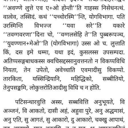
‘‘अवण्णे लुत्ते एव ए+ओ होन्ती’’ति गाहस्स निसेधनत्थं.
वात्वेव, तस्सिदं. कथं ‘‘पच्चोरस्मि’’न्ति, योगविभागा. पति
उरस्मिन्ति विभज्ज ‘‘यवा सरे’’ति यकारे
‘‘तवग्गवरणा’’दिना चो, ‘‘वग्गलसेहि ते’’ति पुब्बरूपञ्च,
‘‘युवण्णान+मेओ’’ति (योगविभागा) उस्स ओ च. लुत्ताति
किं, दस इमे
धम्मा, यथा इदं, कुसलस्स उपसम्पदा.
अतिप्पसङ्गबाधकस्स क्वचिसद्दस्सानुवत्तनतो न विकप्पविधि
नियता, तेन उपेतो, अवेच्चाति एवमादीसु विकप्पो.
तारकिता, यस्सिन्द्रियानि, महिद्धिको, सब्बीतियो,
तेनुपसङ्कमि, लोकुत्तरोतिआदीसु विधि च न होति.
पटिसन्थारवुत्ति अस्स, सब्बवित्ति अनुभूयते, वि
अञ्जनं, वि आकतो, दासी अहं, अहुवा पुरे, अनु अद्धमासं,
अनु एति, सु आगतं, सु आकारो, दु आकारो, चक्खु आपाथं,