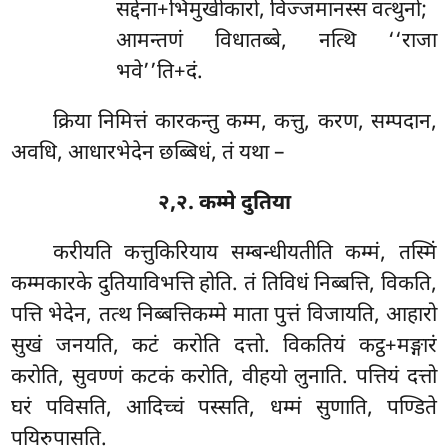
सद्देना+भिमुखीकारो, विज्जमानस्स वत्थुनो;
आमन्तणं विधातब्बे, नत्थि ‘‘राजा
भवे’’ति+दं.
क्रिया निमित्तं कारकन्तु कम्म, कत्तु, करण, सम्पदान,
अवधि, आधारभेदेन छब्बिधं, तं यथा –
२,२. कम्मे दुतिया
करीयति कत्तुकिरियाय सम्बन्धीयतीति कम्मं, तस्मिं
कम्मकारके दुतियाविभत्ति होति. तं तिविधं निब्बत्ति, विकति,
पत्ति भेदेन, तत्थ निब्बत्तिकम्मे माता पुत्तं विजायति, आहारो
सुखं जनयति, कटं करोति दत्तो. विकतियं कट्ठ+मङ्गारं
करोति, सुवण्णं कटकं करोति, वीहयो लुनाति. पत्तियं दत्तो
घरं पविसति, आदिच्चं पस्सति, धम्मं सुणाति, पण्डिते
पयिरुपासति.