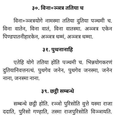
३०. विना+ञ्ञत्र ततिया च
विना+ञ्ञत्रयोगे
नामस्मा ततिया दुतिया पञ्चमी च.
विना वातेन, विना वातं, विना वातस्मा. अञ्ञत्र एकेन
पिण्डपातनीहारकेन, अञ्ञत्र धम्मं, अञ्ञत्र धम्मा.
३१. पुथनानाहि
एतेहि योगे ततिया होति पञ्चमी च. भिन्नयोगकरणं
दुतियानिवत्तनत्थं. पुथगेव जनेन, पुथगेव जनस्मा, जनेन
नाना, जनस्मा नाना.
३९. छट्ठी सम्बन्धे
सम्बन्धे छट्ठी होति. रञ्ञो पुरिसोति वुत्ते यस्मा राजा
ददाति, पुरिसो गण्हाति, तस्मा राजपुरिसोति विञ्ञायति.