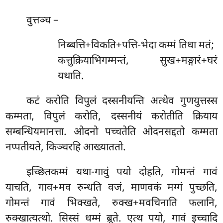
वुत्तञ्च
–
निब्बत्ति+विकति+पत्ति-भेदा कम्मं तिधा मतं;
कत्तुक्रियाभिगम्मन्तं, सुख+मङ्गारं+घरं
यथाति.
कटं करोति विपुलं दस्सनीयन्ति अत्थेव गुणयुत्तस्स
कम्मता, विपुलं करोति, दस्सनीयं करोतीति क्रियाय
सम्बन्धियमानत्ता. ओदनो पच्चतेति ओदनसद्दतो कम्मता
नप्पतीयते, किञ्चरहि आख्याततो.
इच्छितकम्मं यथा-गावुं पयो दोहति, गोमन्तं गावं
याचति, गाव+मव रुन्धति वजं, माणवकं मग्गं पुच्छति,
गोमन्तं गावं भिक्खते, रुक्ख+मवचिनाति फलानि,
रुक्खात्यत्थो. सिस्सं धम्मं ब्रूते. एत्थ पयो, गावं इच्चादि