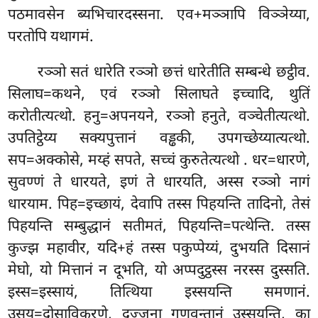
पठमावसेन ब्यभिचारदस्सना. एव+मञ्ञापि विञ्ञेय्या,
परतोपि यथागमं.
रञ्ञो सतं धारेति रञ्ञो छत्तं धारेतीति सम्बन्धे छट्ठीव.
सिलाघ=कथने, एवं रञ्ञो सिलाघते इच्चादि, थुतिं
करोतीत्यत्थो. हनु=अपनयने, रञ्ञो हनुते, वञ्चेतीत्यत्थो.
उपतिट्ठेय्य सक्यपुत्तानं वड्ढकी, उपगच्छेय्यात्यत्थो.
सप=अक्कोसे, मय्हं सपते, सच्चं कुरुतेत्यत्थो
. धर=धारणे,
सुवण्णं ते धारयते, इणं ते धारयति, अस्स रञ्ञो नागं
धारयाम. पिह=इच्छायं, देवापि तस्स पिहयन्ति तादिनो, तेसं
पिहयन्ति सम्बुद्धानं सतीमतं, पिहयन्ति=पत्थेन्ति. तस्स
कुज्झ महावीर, यदि+हं तस्स पकुप्पेय्यं, दुभयति दिसानं
मेघो, यो मित्तानं न दूभति, यो अप्पदुट्ठस्स नरस्स दुस्सति.
इस्स=इस्सायं, तित्थिया इस्सयन्ति समणानं.
उसूय=दोसाविकरणे, दुज्जना गुणवन्तानं उस्सूयन्ति, का