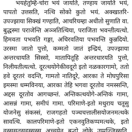
भयहेतुम्हि-चोरा
भयं जायति, तण्हाय जायति भयं,
पापतो उत्तसति, नत्थि सोको कुतो भयं. अक्खातरि-
उपज्झाया सिक्खं गण्हाति, आचरियम्हा अधीतो सुणाति वा.
बुद्धस्मा पराजेन्ति अञ्ञतित्थिया, पराजिता भवन्तीत्यत्थो.
हिमवता पभवति गङ्गा, अचिरवतिया पभवन्ति कुन्नदियो.
उरस्मा जातो पुत्तो, कम्मतो जातं इन्द्रियं, उपज्झाया
अन्तरधायति सिस्सो, मातापितूहि अन्तरधारयति पुत्तो,
निलीयतीत्यत्थो. दूरत्थयोगेकीवदूरो इतो नळकारगामो, ततो
हवे दूरतरं वदन्ति, गामतो नातिदूरे, आरका ते मोघपुरिसा
इमस्मा धम्मविनया, आरका तेहि भगवा दूरतोव नमस्सन्ति,
अद्दस दूरतोव आगच्छन्तं. अन्तिकत्थयोगे-अन्तिकं गामा,
आसन्नं गामा, समीपं गामा. परिमाणे-इतो मथुराय चतूसु
योजनेसु संकस्सं, राजगहतो पञ्चचत्तालीसयोजनमत्थके
सावत्थि. कालपरिमाणे-इतो एकनवुतिकप्पमत्थके, इतो
वस्ससतसहस्सस्स अच्चयेन बुद्धो लोके उप्पज्जिस्सति.