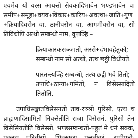
एवमेव यो यस्स आयत्तो सेवकादिभावेन भण्डभावेन वा
समीप+समूहा+वयव+विकार+कारिय+अवत्था+जाति+गुण
+क्रियादिवसेन वा, ठानीवसेन वा, आगमीवसेन वा, सो
तिविधोपि अत्थो सम्बन्धो नाम. वुत्तञ्हि –
क्रियाकारकसञ्जातो, अस्से+दंभावहेतुको;
सम्बन्धो नाम सो अत्थो, तत्थ छट्ठी विधीयते.
पारतन्त्यञ्हि सम्बन्धो, तत्थ छट्ठी भवे तितो;
उपाधि+ठान्या+गमितो, न विसेस्सादितो
तितोति.
उपाधिसङ्खातविसेसनतो ताव-रञ्ञो पुरिसो. एत्थ च
ब्राह्मणादिसामितो निवत्तेतीति राजा विसेसनं, पुरिसो तेन
विसेसियतीति विसेस्सो. भण्डसम्बन्धतो-पहुतं मे धनं सक्क,