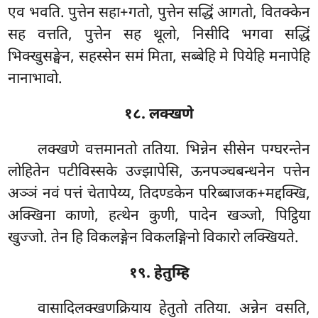
एव भवति. पुत्तेन सहा+गतो, पुत्तेन सद्धिं आगतो, वितक्केन
सह वत्तति, पुत्तेन सह थूलो, निसीदि भगवा सद्धिं
भिक्खुसङ्घेन, सहस्सेन समं मिता, सब्बेहि मे पियेहि मनापेहि
नानाभावो.
१८. लक्खणे
लक्खणे
वत्तमानतो ततिया. भिन्नेन सीसेन पग्घरन्तेन
लोहितेन पटीविस्सके उज्झापेसि, ऊनपञ्चबन्धनेन पत्तेन
अञ्ञं नवं पत्तं चेतापेय्य, तिदण्डकेन परिब्बाजक+मद्दक्खि,
अक्खिना काणो, हत्थेन कुणी, पादेन खञ्जो, पिट्ठिया
खुज्जो. तेन हि विकलङ्गेन विकलङ्गिनो विकारो लक्खियते.
१९. हेतुम्हि
वासादिलक्खणक्रियाय हेतुतो ततिया. अन्नेन वसति,