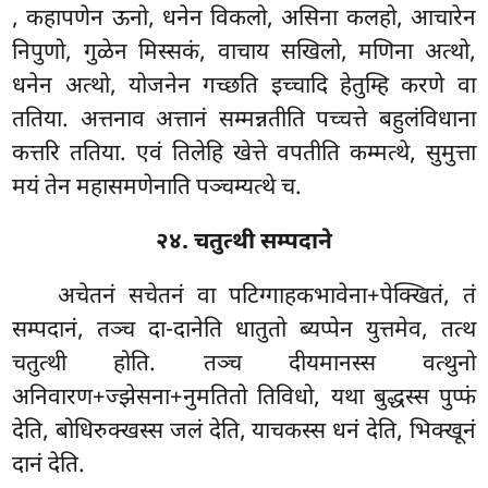
, कहापणेन ऊनो, धनेन विकलो, असिना कलहो, आचारेन
निपुणो, गुळेन मिस्सकं, वाचाय सखिलो, मणिना अत्थो,
धनेन अत्थो, योजनेन गच्छति इच्चादि हेतुम्हि करणे वा
ततिया. अत्तनाव अत्तानं सम्मन्नतीति पच्चत्ते बहुलंविधाना
कत्तरि ततिया. एवं तिलेहि खेत्ते वपतीति कम्मत्थे, सुमुत्ता
मयं तेन महासमणेनाति पञ्चम्यत्थे च.
२४. चतुत्थी सम्पदाने
अचेतनं सचेतनं वा पटिग्गाहकभावेना+पेक्खितं, तं
सम्पदानं, तञ्च दा-दानेति धातुतो ब्यप्पेन युत्तमेव, तत्थ
चतुत्थी होति. तञ्च दीयमानस्स वत्थुनो
अनिवारण+ज्झेसना+नुमतितो तिविधो, यथा बुद्धस्स पुप्फं
देति, बोधिरुक्खस्स जलं देति, याचकस्स धनं देति, भिक्खूनं
दानं देति.