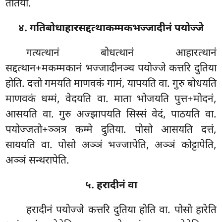
ततिया.
४. गतिबोधाहारसद्दत्थाकम्मकभज्जादीनं पयोज्जे
गत्यत्थानं बोधत्थानं आहारत्थानं
सद्दत्थान+मकम्मकानं भज्जादीनञ्च पयोज्जे कत्तरि दुतिया
होति. दत्तो गमयति माणवकं गामं, यापयति वा. गुरु बोधयति
माणवकं धम्मं, वेदयति वा. माता भोजयति पुत्त+मोदनं,
आसयति वा. गुरु अज्झापयति सिस्सं वेदं, पाठयति वा.
पयोज्जतो+ञ्ञत्र कम्मे दुतिया. पोसो आसयति दत्तं,
साययति वा. पोसो अञ्ञं भज्जापेति, अञ्ञं कोट्टापेति,
अञ्ञं सन्थरापेति.
५. हरादीनं वा
हरादीनं
पयोज्जे कत्तरि दुतिया होति वा. पोसो हारेति