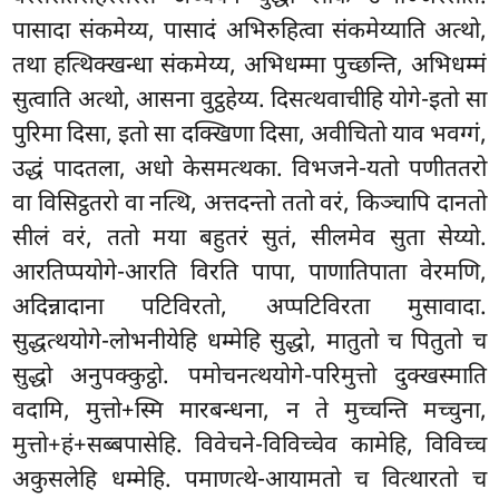
पासादा संकमेय्य, पासादं अभिरुहित्वा संकमेय्याति अत्थो,
तथा हत्थिक्खन्धा संकमेय्य, अभिधम्मा पुच्छन्ति, अभिधम्मं
सुत्वाति अत्थो, आसना वुट्ठहेय्य. दिसत्थवाचीहि योगे-इतो सा
पुरिमा दिसा, इतो सा दक्खिणा दिसा, अवीचितो याव भवग्गं,
उद्धं पादतला, अधो केसमत्थका. विभजने-यतो पणीततरो
वा विसिट्ठतरो वा नत्थि, अत्तदन्तो ततो वरं, किञ्चापि दानतो
सीलं वरं, ततो मया बहुतरं सुतं, सीलमेव सुता सेय्यो.
आरतिप्पयोगे-आरति विरति पापा, पाणातिपाता
वेरमणि,
अदिन्नादाना पटिविरतो, अप्पटिविरता मुसावादा.
सुद्धत्थयोगे-लोभनीयेहि धम्मेहि सुद्धो, मातुतो च पितुतो च
सुद्धो अनुपक्कुट्ठो. पमोचनत्थयोगे-परिमुत्तो दुक्खस्माति
वदामि, मुत्तो+स्मि मारबन्धना, न ते मुच्चन्ति मच्चुना,
मुत्तो+हं+सब्बपासेहि. विवेचने-विविच्चेव कामेहि, विविच्च
अकुसलेहि धम्मेहि. पमाणत्थे-आयामतो च वित्थारतो च