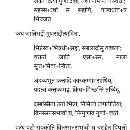
जाति क्रिया गुणो दब्बं, तथा नामन्ति पञ्चधा;
सद्दस्स+त्थो स सद्दोपि, पञ्चधाव+त्र
भिज्जते.
कथं जातिसद्दो गुणसद्दोत्यादिना.
भिन्नेस्व+भिन्नधी+सद्दा, सबलादीसु यब्बला;
वत्तन्ते जाति एसा+स्स, माला
सुत्त+मिवा+न्विता.
अदब्बभूतं कत्तादि-कारकग्गामसाधियं;
पदत्थं कत्तुकम्मट्ठं, क्रिय+मिच्छन्ति तब्बिदू.
दब्बस्सितो ततो भिन्नो, निमित्तो तप्पतीतिया;
विनस्सनसभावो च, निग्गुणोव गुणो+च्चते.
एत्थ
पटो सुक्कोति विनस्सनसभावो च चसद्देन विपुलो