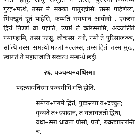
भोतो होतु, साधु सम्मुति मे तस्स, पुत्तस्सा+विकरेय्य
गुय्ह+मत्थं, तस्स मे सक्को पातुरहोसि, तस्स पहिणेय्य,
भिक्खूनं दूतं पाहेसि, कप्पति समणानं आयोगो
, एकस्स
द्विन्नं तिण्णं वा पहोति, उपमं ते करिस्सामि, अञ्जलिंते
पग्गण्हामि, तस्स फासु, लोकस्स+त्थो, नमो ते पुरिसाजञ्ञ,
सोत्थि तस्स, समत्थो मल्लो मल्लस्स, तस्स हितं, तस्स सुखं,
स्वागतं ते महाराजाति सब्बत्थ सम्बन्धे छट्ठी.
२६. पञ्चम्य+वधिस्मा
पदत्थावधिस्मा पञ्चमीविभत्ति होति.
समेप्य+पगमे द्विन्नं, पुब्बरूपा य+दच्चुतं;
वुच्चते त+दपादानं, तं चलाचलतो द्विधा;
यथा+स्सा धावता पोसो, पतो, रुक्खाफलन्ति
च.