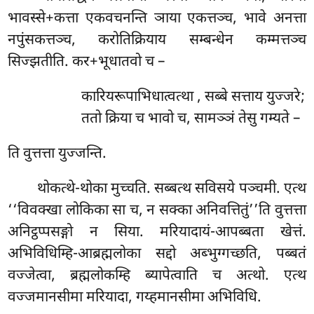
भावस्से+कत्ता एकवचनन्ति ञाया एकत्तञ्च, भावे अनत्ता
नपुंसकत्तञ्च, करोतिक्रियाय सम्बन्धेन कम्मत्तञ्च
सिज्झतीति. कर+भूधातवो च –
कारियरूपाभिधात्वत्था
, सब्बे सत्ताय युज्जरे;
ततो क्रिया च भावो च, सामञ्ञं तेसु गम्यते –
ति वुत्तत्ता युज्जन्ति.
थोकत्थे-थोका मुच्चति. सब्बत्थ सविसये पञ्चमी. एत्थ
‘‘विवक्खा लोकिका सा च, न सक्का अनिवत्तितुं’’ति वुत्तत्ता
अनिट्ठप्पसङ्गो न सिया. मरियादायं-आपब्बता खेत्तं.
अभिविधिम्हि-आब्रह्मलोका सद्दो अब्भुग्गच्छति, पब्बतं
वज्जेत्वा, ब्रह्मलोकम्हि ब्यापेत्वाति च अत्थो. एत्थ
वज्जमानसीमा मरियादा, गय्हमानसीमा अभिविधि.