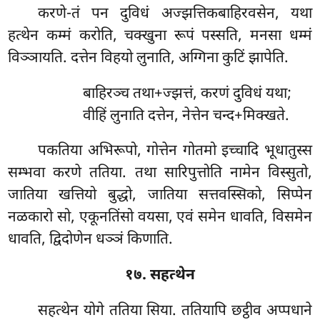
करणे-तं पन दुविधं अज्झत्तिकबाहिरवसेन, यथा
हत्थेन कम्मं करोति, चक्खुना रूपं पस्सति, मनसा धम्मं
विञ्ञायति. दत्तेन विहयो लुनाति, अग्गिना कुटिं झापेति.
बाहिरञ्च तथा+ज्झत्तं, करणं दुविधं यथा;
वीहिं लुनाति दत्तेन, नेत्तेन चन्द+मिक्खते.
पकतिया अभिरूपो, गोत्तेन गोतमो इच्चादि भूधातुस्स
सम्भवा करणे ततिया. तथा सारिपुत्तोति नामेन विस्सुतो,
जातिया खत्तियो बुद्धो, जातिया सत्तवस्सिको, सिप्पेन
नळकारो सो, एकूनतिंसो वयसा, एवं समेन धावति, विसमेन
धावति, द्विदोणेन धञ्ञं किणाति.
१७. सहत्थेन
सहत्थेन योगे ततिया सिया. ततियापि छट्ठीव अप्पधाने