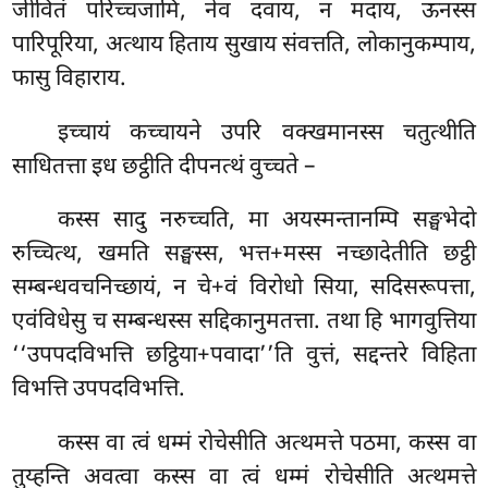
जीवितं परिच्चजामि, नेव दवाय, न मदाय, ऊनस्स
पारिपूरिया, अत्थाय हिताय सुखाय संवत्तति, लोकानुकम्पाय,
फासु विहाराय.
इच्चायं कच्चायने उपरि वक्खमानस्स चतुत्थीति
साधितत्ता इध छट्ठीति दीपनत्थं वुच्चते –
कस्स सादु नरुच्चति, मा अयस्मन्तानम्पि सङ्घभेदो
रुच्चित्थ, खमति सङ्घस्स, भत्त+मस्स नच्छादेतीति छट्ठी
सम्बन्धवचनिच्छायं, न चे+वं विरोधो सिया, सदिसरूपत्ता,
एवंविधेसु च सम्बन्धस्स सद्दिकानुमतत्ता. तथा हि भागवुत्तिया
‘‘उपपदविभत्ति छट्ठिया+पवादा’’ति वुत्तं, सद्दन्तरे विहिता
विभत्ति उपपदविभत्ति.
कस्स वा त्वं धम्मं रोचेसीति अत्थमत्ते पठमा, कस्स वा
तुय्हन्ति अवत्वा कस्स वा त्वं धम्मं रोचेसीति अत्थमत्ते