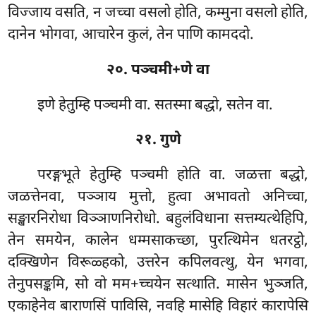
विज्जाय वसति, न जच्चा वसलो होति, कम्मुना वसलो होति,
दानेन भोगवा, आचारेन कुलं, तेन पाणि कामददो.
२०. पञ्चमी+णे वा
इणे हेतुम्हि पञ्चमी वा. सतस्मा बद्धो, सतेन वा.
२१. गुणे
परङ्गभूते हेतुम्हि पञ्चमी होति वा. जळत्ता बद्धो,
जळत्तेनवा, पञ्ञाय मुत्तो, हुत्वा अभावतो अनिच्चा,
सङ्खारनिरोधा विञ्ञाणनिरोधो. बहुलंविधाना सत्तम्यत्थेहिपि,
तेन समयेन, कालेन धम्मसाकच्छा, पुरत्थिमेन धतरट्ठो,
दक्खिणेन विरूळ्हको, उत्तरेन कपिलवत्थु, येन भगवा,
तेनुपसङ्कमि, सो वो मम+च्चयेन सत्थाति. मासेन भुञ्जति,
एकाहेनेव बाराणसिं पाविसि, नवहि मासेहि विहारं कारापेसि