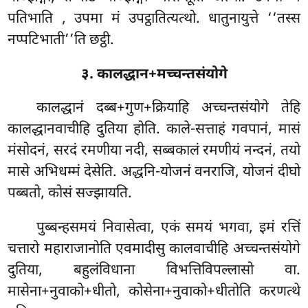
पतिभाति
, उपमा मं उपट्ठातित्यत्थो. धातुनायुत्ते ‘‘तस्स
नप्पटिभाती’’ति छट्ठी.
३. कालद्धान+मच्चन्तसंयोगे
कालद्धानं दब्ब+गुण+क्रियाहि अच्चन्तसंयोगे तेहि
कालद्धानवाचीहि दुतिया होति. काले-सत्ताहं गवपानं, मासं
मंसोदनं, सरदं रमणीया नदी, सब्बकालं रमणीयं नन्दनं, तयो
मासे अभिधम्मं देसेति. अद्धनि-योजनं वनराजि, योजनं दीघो
पब्बतो, कोसं सज्झायति.
पुब्बन्हसमयं निवासेत्वा, एकं समयं भगवा, इमं रत्तिं
चत्तारो महाराजानोति एवमादीसु कालवाचीहि अच्चन्तसंयोगे
दुतिया, बहुलंविधाना विभत्तिविपल्लासो वा.
मासेना+नुवाको+धीतो, कोसेना+नुवाको+धीतोति करणत्थे