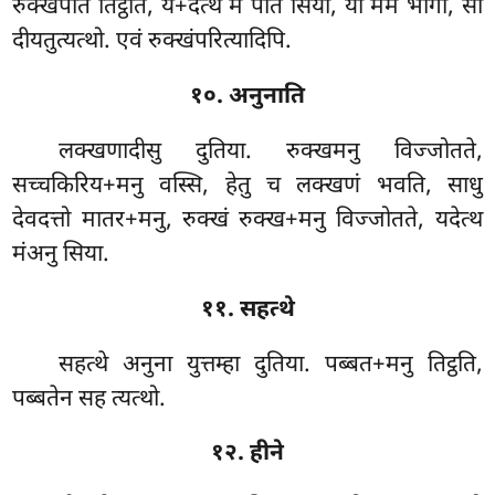
रुक्खंपति तिट्ठति, य+देत्थ मं पति सिया, यो मम भागो, सो
दीयतुत्यत्थो. एवं रुक्खंपरित्यादिपि.
१०. अनुनाति
लक्खणादीसु दुतिया. रुक्खमनु विज्जोतते,
सच्चकिरिय+मनु वस्सि, हेतु च लक्खणं भवति, साधु
देवदत्तो मातर+मनु, रुक्खं रुक्ख+मनु विज्जोतते, यदेत्थ
मंअनु सिया.
११. सहत्थे
सहत्थे अनुना युत्तम्हा दुतिया. पब्बत+मनु तिट्ठति,
पब्बतेन सह त्यत्थो.
१२. हीने