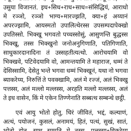
उसुया विजानतं. इध+सिध+राध+साध=संसिद्धियं, आराधो
मे रञ्ञो, रञ्ञो भाग्य+मारज्झति, क्या+हं अय्यानं
अपरज्झामि, आयस्मतो उपालित्थेरस्स उपसम्पदापेक्खो
उपतिस्सो. भिक्खू भगवतो पच्चस्सोसुं, आसुणन्ति बुद्धस्स
भिक्खू, तस्स भिक्खुनो जनोअनुगिणाति, पतिगिणाति,
साधुकारदानादिना तं उस्सहतीत्यत्थो. आरोचयामि वो
भिक्खवे, पटिवेदयामि वो, आमन्तयामि ते महाराज, धम्मं ते
देसिस्सामि, देसेतु भन्ते भगवा धम्मं भिक्खूनं, यथा नो भगवा
ब्याकरेय्य, निरुत्तिं ते पवक्खामि, अलं मे रज्जं, अलं भिक्खु
पत्तस्स, अलं मल्लो मल्लस्स, अरहति मल्लो मल्लस्स, अलं
ते इध वासेन, किं मे एकेन तिण्णेनाति सब्बत्थ सम्बन्धे छट्ठी.
एवं आयु भोतो होतु, चिरं जीवितं, भद्दं, कल्याणं,
अत्थं, पयोजनं, कुसलं, अनामयं, हितं, पत्थं, सुखं, सातं,