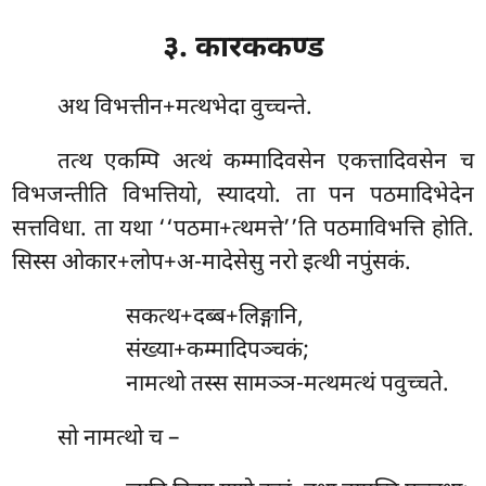
३. कारककण्ड
अथ
विभत्तीन+मत्थभेदा वुच्चन्ते.
तत्थ एकम्पि अत्थं कम्मादिवसेन एकत्तादिवसेन च
विभजन्तीति विभत्तियो, स्यादयो. ता पन पठमादिभेदेन
सत्तविधा. ता यथा ‘‘पठमा+त्थमत्ते’’ति पठमाविभत्ति होति.
सिस्स ओकार+लोप+अ-मादेसेसु नरो इत्थी नपुंसकं.
सकत्थ+दब्ब+लिङ्गानि,
संख्या+कम्मादिपञ्चकं;
नामत्थो तस्स सामञ्ञ-मत्थमत्थं पवुच्चते.
सो नामत्थो च –