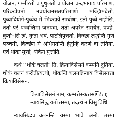
योजनं, गम्भीरतो च पुथुलतो च योजनं चन्दभागाय परिमाणं,
परिक्खेपतो नवयोजनसतपरिमाणो मज्झिमदेसो.
पुब्बादियोगे-पुब्बेव मे भिक्खवे सम्बोधा, इतो पुब्बे नाहोसि,
ततो परं पच्चन्तिमा जनपदा, ततो अपरेन समयेन. पञ्हे-
कुतो+सि त्वं, कुतो भवं, पाटलिपुत्ततो. किच्छा लद्धन्ति गुणे
पञ्चमी, किच्छेन मे अधिगतन्ति हेतुम्हि करणे वा ततिया,
एवं थोका मुत्तो, थोकेन मुत्तोति.
कथं ‘‘थोकं चलती’’ति, क्रियाविसेसने कम्मनि दुतिया,
थोकं चलनं करोतीत्यत्थो, थोकन्ति चलनक्रियाय विसेसनत्ता
क्रियाविसेसनं.
क्रियाविसेसनं नाम, कम्मत्ते+कत्तसण्ठिता;
न्यायसिद्धं यतो तस्मा, तदत्थं न विसुं विधि.
न्यायसिद्धंव=चलनन्ति यस्मा भावे अनो, तस्मा