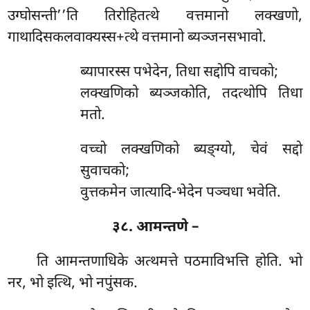
उग्घोसन्ती’’ति तिरोहितत्थे वत्तमानो लक्खणो,
गाथादिसकलवाक्यस्स+त्थे वत्तमानो ब्यञ्जनसभावो.
ब्यापारस्स पभेदेन, तिधा सद्दोपि वाचको;
लक्खणिको ब्यञ्जकोति, तदत्थोपि तिधा
मतो.
वच्चो लक्खणिको ब्यङ्ग्यो, चेवं सद्दो
सुवाचको;
वुत्तकमेन जात्यादि-भेदेन पञ्चधा भवेति.
३८. आमन्तणे –
ति आमन्तणाधिके अत्थमत्ते पठमाविभत्ति होति. भो
नर, भो इत्थि, भो नपुंसक.