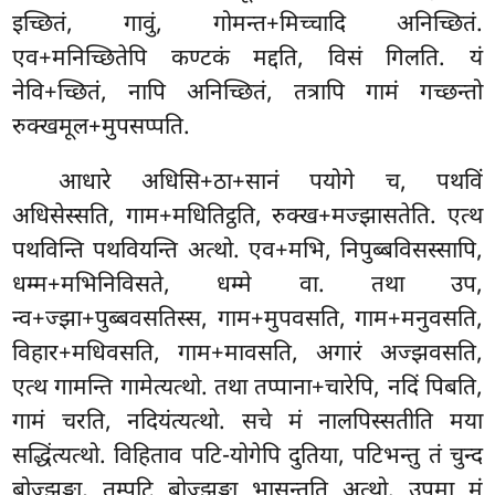
इच्छितं, गावुं, गोमन्त+मिच्चादि अनिच्छितं.
एव+मनिच्छितेपि कण्टकं मद्दति, विसं गिलति. यं
नेवि+च्छितं, नापि अनिच्छितं, तत्रापि गामं गच्छन्तो
रुक्खमूल+मुपसप्पति.
आधारे अधिसि+ठा+सानं पयोगे च, पथविं
अधिसेस्सति, गाम+मधितिट्ठति, रुक्ख+मज्झासतेति. एत्थ
पथविन्ति पथवियन्ति अत्थो. एव+मभि, निपुब्बविसस्सापि,
धम्म+मभिनिविसते, धम्मे वा. तथा उप,
न्व+ज्झा+पुब्बवसतिस्स, गाम+मुपवसति, गाम+मनुवसति,
विहार+मधिवसति, गाम+मावसति, अगारं अज्झवसति,
एत्थ गामन्ति गामेत्यत्थो. तथा तप्पाना+चारेपि, नदिं पिबति,
गामं चरति, नदियंत्यत्थो. सचे मं नालपिस्सतीति मया
सद्धिंत्यत्थो. विहिताव पटि-योगेपि दुतिया, पटिभन्तु तं चुन्द
बोज्झङ्गा, तम्पटि बोज्झङ्गा भासन्तूति अत्थो. उपमा मं