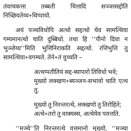
तंवाचकत्ता तब्बती चित्तादि सञ्ञासद्दोति
निच्छियतेय्य+धिप्पायो.
अयं पञ्चविधोपि अत्थो सद्दत्थो चेव सामत्थिया
गम्यमानत्थो चाति दुब्बिधो. तथा हि ‘‘पीनो दिवा न
भुञ्जेय्य’’मिति भुत्तिनिराकति सद्दत्थो. रत्तिभुत्ति तु
सामत्थिया+वगम्यते. तेने+तं वुच्चति –
अत्थप्पतीतियं सद्द-ब्यापारो तिविधो भवे;
मुख्यो लक्खण+ब्यञ्जन-सभावो चाति एत्थ
तु.
मुख्यो तु निरन्तरत्थे, लक्खणो तु तिरोहिते;
अत्थे+तरो तु वाक्यस्स, अत्थेयेव पवत्तति.
‘‘मञ्चे’’ति
निरन्तरत्थे वत्तमानो मुख्यो, ‘‘मञ्चा