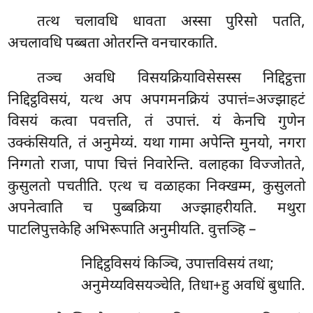
तत्थ चलावधि धावता अस्सा पुरिसो पतति,
अचलावधि पब्बता ओतरन्ति वनचारकाति.
तञ्च अवधि विसयक्रियाविसेसस्स निद्दिट्ठत्ता
निद्दिट्ठविसयं, यत्थ अप अपगमनक्रियं उपात्तं=अज्झाहटं
विसयं कत्वा पवत्तति, तं उपात्तं. यं केनचि गुणेन
उक्कंसियति, तं अनुमेय्यं. यथा गामा अपेन्ति मुनयो, नगरा
निग्गतो राजा, पापा चित्तं निवारेन्ति. वलाहका विज्जोतते,
कुसुलतो पचतीति. एत्थ च वळाहका निक्खम्म, कुसुलतो
अपनेत्वाति च पुब्बक्रिया अज्झाहरीयति. मथुरा
पाटलिपुत्तकेहि अभिरूपाति अनुमीयति. वुत्तञ्हि –
निद्दिट्ठविसयं किञ्चि, उपात्तविसयं तथा;
अनुमेय्यविसयञ्चेति, तिधा+हु अवधिं बुधाति.