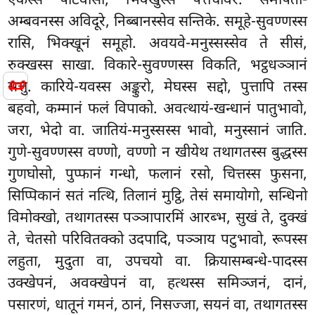
एकस्स पटिवीसो, भिक्खुस्स पत्तचीवरं. समीपतो-
अम्बवनस्स अविदूरे, निब्बानस्सेव सन्तिके. समूहे-सुवण्णस्स
रासि, भिक्खूनं समूहो. अवयवे-मनुस्सस्सेव ते सीसं,
रुक्खस्स साखा. विकारे-सुवण्णस्स विकति, भट्ठधञ्ञानं
📜
सत्तु. कारिये-यवस्स अङ्कुरो, मेघस्स सद्दो, पुत्तापि तस्स
बहवो, कम्मानं फलं विपाको. अवत्थायं-खन्धानं पातुभावो,
जरा, भेदो वा. जातियं-मनुस्सस्स भावो, मनुस्सानं जाति.
गुणे-सुवण्णस्स वण्णो, वण्णो न खीयेथ तथागतस्स बुद्धस्स
गुणघोसो, पुप्फानं गन्धो, फलानं रसो, चित्तस्स फुसना,
सिप्पिकानं सतं नत्थि, तिलानं मुट्ठि, तेसं समायोगो, सन्धिनो
विमोक्खो, तथागतस्स पञ्ञापारमिं आरब्भ, सुखं ते, दुक्खं
ते, चेतसो परिवितक्को उदपादि, पञ्ञाय पटुभावो, रूपस्स
लहुता, मुदुता वा, उपचयो वा. क्रियासम्बन्धे-पादस्स
उक्खेपनं, अवक्खेपनं वा, हत्थस्स समिञ्जनं, दानं,
पसारणं, धातूनं गमनं, ठानं, निसज्जा, सयनं वा, तथागतस्स