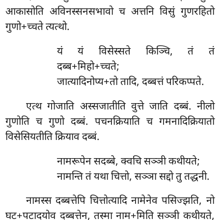
आकासोति अविनस्सनसभावो च अत्तनि विसुं गुणरहितो
गुणो+च्चते त्यत्थो.
यं यं विसेस्सते किञ्चि, तं तं
दब्ब+मिहो+च्चते;
जात्यादिनोप्य+तो तादि, दब्बत्तं परिकप्पते.
एत्थ गोजाति अस्सजातीति वुत्ते जाति दब्बं. नीलो
गुणोति च गुणो दब्बं. पचनक्रियाति च गमनादिक्रियातो
विसेसियतीति क्रियाव दब्बं.
नामरूपेन सदब्बे, क्वचि सञ्ञी कथीयते;
नामन्ति तं यथा चित्तो, सञ्ञा सद्दो तु तद्धनी.
नामस्स दब्बत्तेपि चित्तोत्यादि नामेनेव पसिज्झति, नो
घट+पटादयोव दब्बत्तेन, तस्मा नाम+मिति सञ्ञी कथीयते,