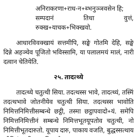
अनिराकरणा+राध-न+ब्भनुञ्ञवसेन हि;
सम्पदानं तिधा वुत्तं,
रुक्ख+याचक+भिक्खवो.
आधारविवक्खायं सत्तमीपि, सङ्घे गोतमि देहि, सङ्घे
दिन्ने अहञ्चेव पूजितो भविस्सामि, या पलालमयं मालं, नारी
दत्वान चेतियेति.
२५. तादत्थ्ये
तादत्थ्ये चतुत्थी सिया. तदत्थस्स भावे, तादत्थ्यं, तस्मिं
तदत्थभावे जोतनीयेव चतुत्थी सिया. तदत्थस्स भावोति
निमित्तनिमित्तीसम्बन्धे
छट्ठी, तस्मा छट्ठापवादो+यं. समेपि
निमित्तनिमित्तीनं सम्बन्धे निमित्तभूतयूपतोव चतुत्थी, नो
निमित्तीभूतदारुतो. यूपाय दारु, पाकाय वजति, बुद्धस्सत्थाय