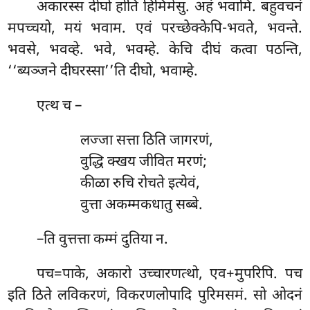
अकारस्स दीघो होति हिमिमेसु. अहं भवामि. बहुवचनं
मपच्चयो, मयं भवाम. एवं परच्छेक्केपि-भवते, भवन्ते.
भवसे, भवव्हे. भवे, भवम्हे. केचि दीघं कत्वा पठन्ति,
‘‘ब्यञ्जने दीघरस्सा’’ति दीघो, भवाम्हे.
एत्थ च –
लज्जा सत्ता ठिति जागरणं,
वुद्धि क्खय जीवित मरणं;
कीळा रुचि रोचते इत्येवं,
वुत्ता अकम्मकधातु सब्बे.
–ति वुत्तत्ता कम्मं दुतिया न.
पच=पाके, अकारो उच्चारणत्थो, एव+मुपरिपि. पच
इति ठिते लविकरणं, विकरणलोपादि पुरिमसमं. सो ओदनं