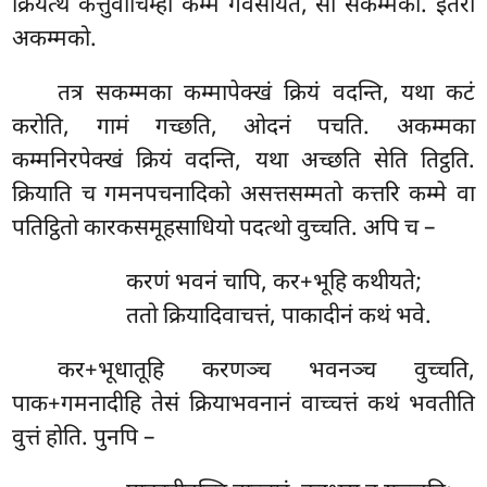
क्रियत्थे कत्तुवाचिम्हा कम्मं गवेसीयते, सो सकम्मको. इतरो
अकम्मको.
तत्र सकम्मका कम्मापेक्खं क्रियं वदन्ति, यथा कटं
करोति, गामं गच्छति, ओदनं पचति. अकम्मका
कम्मनिरपेक्खं क्रियं वदन्ति, यथा अच्छति सेति तिट्ठति.
क्रियाति च गमनपचनादिको असत्तसम्मतो कत्तरि कम्मे वा
पतिट्ठितो कारकसमूहसाधियो पदत्थो वुच्चति. अपि च –
करणं भवनं चापि, कर+भूहि कथीयते;
ततो क्रियादिवाचत्तं, पाकादीनं कथं भवे.
कर+भूधातूहि करणञ्च भवनञ्च वुच्चति,
पाक+गमनादीहि तेसं क्रियाभवनानं वाच्चत्तं कथं भवतीति
वुत्तं होति. पुनपि –