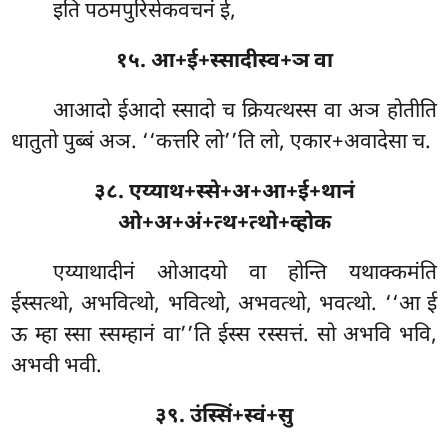
इति पठमपुरिसेकवचनं ई,
१५. आ+ई+स्सादीस्व+ञ वा
आआदो
ईआदो स्सादो च क्रियत्थस्स वा अञ होतीति
धातुतो पुब्बं अञ. ‘‘कत्तरि लो’’ति लो, एकार+अवादेसा च.
३८. एय्याथ+स्से+अ+आ+ई+थानं
ओ+अ+अं+त्थ+त्थो+व्होक
एय्याथादीनं ओआदयो वा होन्ति यथाक्कमंति
ईस्सत्थो, अभवित्थो, भवित्थो, अभवत्थो, भवत्थो. ‘‘आ ई
ऊ म्हा स्सा स्सम्हानं वा’’ति ईस्स रस्सत्तं. सो अभवि भवि,
अभवी भवी.
३९. उंस्सिं+स्वं+सु