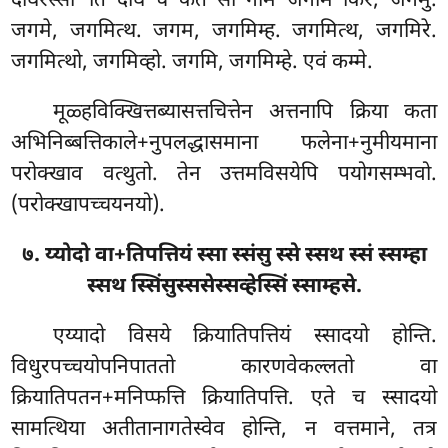
दीघरस्सा’’ति दीघे च कते सो गामं जगाम किर, जगमु.
जगमे, जगमित्थ. जगम, जगमिम्ह. जगमित्थ, जगमिरे.
जगमित्थो, जगमिव्हो. जगमि, जगमिम्हे. एवं कम्मे.
मूळ्हविक्खित्तब्यासत्तचित्तेन अत्तनापि क्रिया कता
अभिनिब्बत्तिकाले+नुपलद्धासमाना फलेना+नुमीयमाना
परोक्खाव वत्थुतो. तेन उत्तमविसयेपि पयोगसम्भवो.
(परोक्खापच्चयनयो).
७. य्योदो
वा+तिपत्तियं स्सा स्संसु स्से स्सथ स्सं स्सम्हा
स्सथ स्सिंसुस्ससेस्सव्हेस्सिं स्साम्हसे.
एय्यादो विसये क्रियातिपत्तियं स्सादयो होन्ति.
विधुरपच्चयोपनिपाततो कारणवेकल्लतो वा
क्रियातिपतन+मनिप्फत्ति क्रियातिपत्ति. एते च स्सादयो
सामत्थिया अतीतानागतेस्वेव होन्ति, न वत्तमाने, तत्र