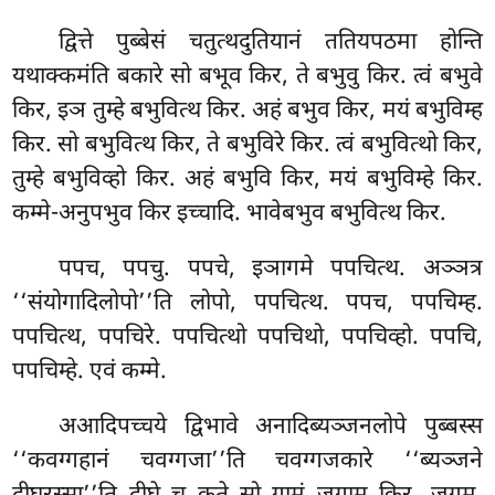
द्वित्ते
पुब्बेसं चतुत्थदुतियानं ततियपठमा होन्ति
यथाक्कमंति बकारे सो बभूव किर, ते बभुवु किर. त्वं बभुवे
किर, इञ तुम्हे बभुवित्थ किर. अहं बभुव किर, मयं बभुविम्ह
किर. सो बभुवित्थ किर, ते बभुविरे किर. त्वं बभुवित्थो किर,
तुम्हे बभुविव्हो किर. अहं बभुवि किर, मयं बभुविम्हे किर.
कम्मे-अनुपभुव किर इच्चादि. भावेबभुव बभुवित्थ किर.
पपच, पपचु. पपचे, इञागमे पपचित्थ. अञ्ञत्र
‘‘संयोगादिलोपो’’ति लोपो, पपचित्थ. पपच, पपचिम्ह.
पपचित्थ, पपचिरे. पपचित्थो पपचिथो, पपचिव्हो. पपचि,
पपचिम्हे. एवं कम्मे.
अआदिपच्चये द्विभावे अनादिब्यञ्जनलोपे पुब्बस्स
‘‘कवग्गहानं चवग्गजा’’ति चवग्गजकारे ‘‘ब्यञ्जने