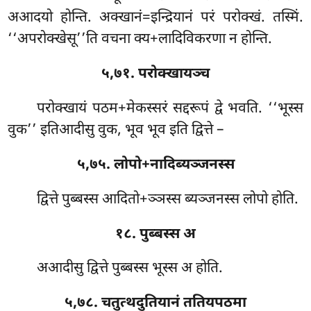
अआदयो होन्ति. अक्खानं=इन्द्रियानं परं परोक्खं. तस्मिं.
‘‘अपरोक्खेसू’’ति वचना क्य+लादिविकरणा न होन्ति.
५,७१. परोक्खायञ्च
परोक्खायं पठम+मेकस्सरं सद्दरूपं द्वे भवति. ‘‘भूस्स
वुक’’ इतिआदीसु वुक, भूव भूव इति द्वित्ते –
५,७५. लोपो+नादिब्यञ्जनस्स
द्वित्ते पुब्बस्स आदितो+ञ्ञस्स ब्यञ्जनस्स लोपो होति.
१८. पुब्बस्स अ
अआदीसु द्वित्ते पुब्बस्स भूस्स अ होति.
५,७८. चतुत्थदुतियानं ततियपठमा