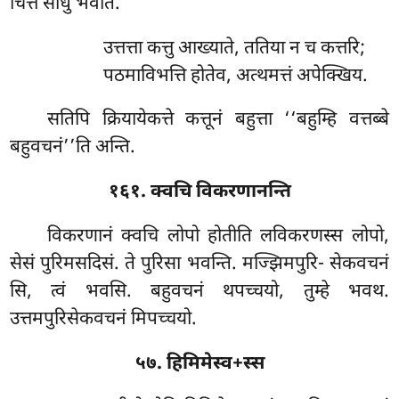
चित्तं साधु भवति.
उत्तत्ता कत्तु आख्याते, ततिया न च कत्तरि;
पठमाविभत्ति होतेव, अत्थमत्तं अपेक्खिय.
सतिपि क्रियायेकत्ते कत्तूनं बहुत्ता ‘‘बहुम्हि वत्तब्बे
बहुवचनं’’ति अन्ति.
१६१. क्वचि विकरणानन्ति
विकरणानं क्वचि लोपो होतीति लविकरणस्स लोपो,
सेसं पुरिमसदिसं. ते पुरिसा भवन्ति. मज्झिमपुरि- सेकवचनं
सि, त्वं भवसि. बहुवचनं थपच्चयो, तुम्हे भवथ.
उत्तमपुरिसेकवचनं मिपच्चयो.
५७. हिमिमेस्व+स्स