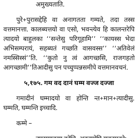
अमुख्यताति.
पुरे+पुरासद्देहि वा अनागतता गम्यते, तदा तस्स
वत्तमानत्ता. कालब्यत्तयो वा एसो, भवन्त्येव हि कालन्तरेपि
त्यादयो बाहुलका ‘‘सन्तेसु परिगूहामि’’ ‘‘कायस्स भेदा
अभिसम्परायं, सहब्यतं गच्छति वासवस्स’’ ‘‘अतिवेलं
नमस्सिस्सं’’ति. ‘‘कुतो नु त्वं आगच्छसि, राजगहतो
आगच्छामी’’तिआदीसु पन पच्चुप्पन्नसमीपे वत्तमानवचनं.
५,१७५. गम वद दानं घम्म वज्ज दज्जा
गमादीनं घम्मादयो वा होन्ति न्त+मान+त्यादीसु.
घम्मति, घम्मन्ति इच्चादि.
कम्मे –