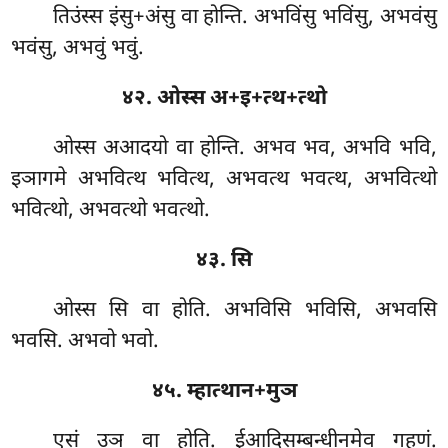
तिउंस्स इंसु+अंसु वा होन्ति. अभविंसु भविंसु, अभवंसु
भवंसु, अभवुं भवुं.
४२. ओस्स अ+इ+त्थ+त्थो
ओस्स अआदयो वा होन्ति. अभव भव, अभवि भवि,
इञागमे अभवित्थ भवित्थ, अभवत्थ भवत्थ, अभवित्थो
भवित्थो, अभवत्थो भवत्थो.
४३. सि
ओस्स सि वा होति. अभविसि भविसि, अभवसि
भवसि. अभवो भवो.
४५. म्हात्थान+मुञ
एसं
उञ वा होति. ईआदिसम्बन्धीनमेव गहणं.