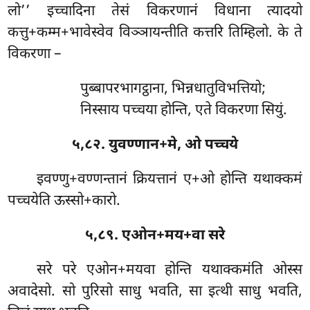
लो’’ इच्चादिना तेसं विकरणानं विधाना त्यादयो
कत्तु+कम्म+भावेस्वेव विञ्ञायन्तीति कत्तरि तिम्हिलो. के ते
विकरणा –
पुब्बापरभागट्ठाना, भिन्नधातुविभत्तियो;
निस्साय पच्चया होन्ति, एते विकरणा सियुं.
५,८२. युवण्णान+मे, ओ पच्चये
इवण्णु+वण्णन्तानं क्रियत्तानं ए+ओ होन्ति यथाक्कमं
पच्चयेति ऊस्सो+कारो.
५,८९. एओन+मय+वा सरे
सरे परे एओन+मयवा होन्ति यथाक्कमंति ओस्स
अवादेसो. सो पुरिसो साधु भवति, सा इत्थी साधु भवति,