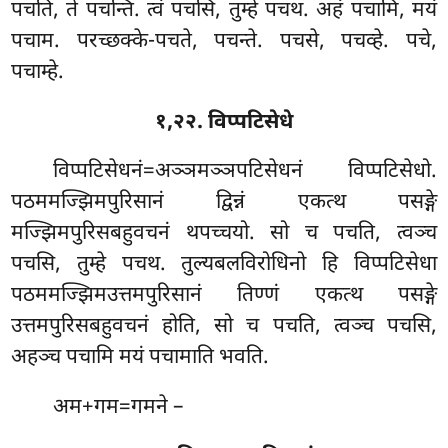
पचति, ते पचन्ति. त्वं पचसि, तुम्हे पचथ. अहं पचामि, मयं
पचाम. परच्छक्के-पचते, पचन्ते. पचसे, पचव्हे. पचे,
पचाम्हे.
१,२२. विप्पटिसेधे
विप्पटिसेधनं=अञ्ञमञ्ञपटिसेधनं विप्पटिसेधो.
पठममज्झिमपुरिसानं द्विन्नं एकत्थ पसङ्गे
मज्झिमपुरिसबहुवचनं थपच्चयो. सो
च पचति, त्वञ्च
पचसि, तुम्हे पचथ. तुल्यबलविरोधिनो हि विप्पटिसेधा
पठममज्झिमउत्तमपुरिसानं तिण्णं एकत्थ पसङ्गे
उत्तमपुरिसबहुवचनं होति, सो च पचति, त्वञ्च पचसि,
अहञ्च पचामि मयं पचामाति भवति.
अम+गम=गमने –