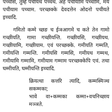
पच्चसि, तुम्हे पचीयथ पच्चथ. अहं पचीयामि पच्चामि, मयं
पचीयाम पच्चाम. परच्छक्के देवदत्तेन ओदनो पचीयते
इच्चादि.
गमितो
कम्मे च्छङ च ईञआगमे च कते तेन गामो
गच्छीयति, गामा गच्छीयन्ति. गच्छीयसि, गच्छीयथ.
गच्छीयामि, गच्छीयाम. एवं परच्छक्के. गमीयति गम्मति,
गमीयन्ति गम्मन्ति. गमीयसि गम्मसि, गमीयथ गम्मथ,
गमीयामि गम्मामि, गमीयाम गम्माम परच्छक्केपि एवं. तथा
घम्मीयति, घम्मीयन्ति इच्चादि.
क्रियत्था कत्तरि त्यादि, कम्मस्मिञ्च
सकम्मका;
भावे वा+कम्मका कम्मा+वचनिच्छाय
मञ्ञते.