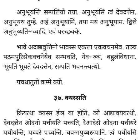
अनुभूयन्ति सम्पत्तियो तया. अनुभूयसि त्वं देवदत्तेन.
अनुभूयथ तुम्हे. अहं अनुभूयामि, तया मयं अनुभूयाम. द्वित्ते
अनुभुय्यति+च्चादि. एवं परच्छक्के.
भावे अदब्बवुत्तिनो भावस्स एकत्ता एकवचनमेव. तञ्च
पठमपुरिसेकवचनेयेव सम्भवति, नेव+ञ्ञं, बहुलंविधाना.
भूयति भूयते देवदत्तेन, सम्पति भवनन्त्यत्थो.
पचधातुतो कम्मे क्यो.
३७. क्यस्सति
क्रियत्था क्यस्स ईञ वा होति. ञो आद्यावयवत्थो.
देवदत्तेन ओदनो पचीयति पच्चति, रेआदेसे ओदना पचीयरे
पचीयन्ति, पच्चरे पच्चन्ति. चवग्गपुब्बरूपानि. त्वं पचीयसि