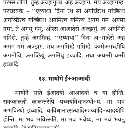
परस्स लोपो. तुम्हे अज्झगुत्थ. अहं अज्झगं, मयं अज्झगम्ह.
परच्छक्के – ‘‘एय्याथा’’दिना त्थे सो अगच्छित्थ गच्छित्थ
अगञ्छित्थ गञ्छित्थ अगमित्थ गमित्थ अगम गम अगमा
गमा. ते अगमू गमू, ओस्स आआदेसे अज्झगुं. त्वं अगमिसे
गमिसे. तुम्हे अगमिव्हं. ‘‘एय्याथा’’ दिना अ+मादेसे अहं
अगमं गमं अज्झगं. मयं अगमिम्हे गमिम्हे. कम्मेअगच्छीयि
अगमीयि, अगच्छियुं अगमियुं इच्चादि. तथा अघम्मी घम्मी
इच्चादि.
१३. मायोगे ई+आआदी
मायोगे
सति ईआदयो आआदयो च वा होन्ति.
सककालतो कालन्तरेपि पच्चयविधानत्थो+यं. मा भवं
अभवित्थो इच्चादि. वाविधानास्सत्यादि+एय्यादि+त्वादयोपि
होन्ति, मा भवं भविस्सति, मा भवं भवेय्य, मा भवं भवतु