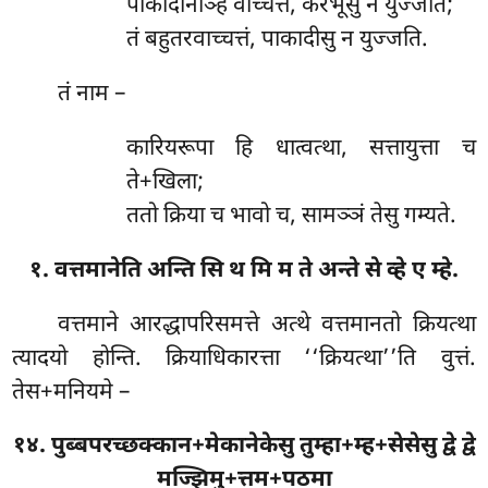
पाकादीनञ्हि
वाच्चत्तं, करभूसु न युज्जति;
तं बहुतरवाच्चत्तं, पाकादीसु न युज्जति.
तं नाम –
कारियरूपा हि धात्वत्था, सत्तायुत्ता च
ते+खिला;
ततो क्रिया च भावो च, सामञ्ञं तेसु गम्यते.
१. वत्तमानेति अन्ति सि थ मि म ते अन्ते से व्हे ए म्हे.
वत्तमाने आरद्धापरिसमत्ते अत्थे वत्तमानतो क्रियत्था
त्यादयो होन्ति. क्रियाधिकारत्ता ‘‘क्रियत्था’’ति वुत्तं.
तेस+मनियमे –
१४. पुब्बपरच्छक्कान+मेकानेकेसु तुम्हा+म्ह+सेसेसु द्वे द्वे
मज्झिमु+त्तम+पठमा