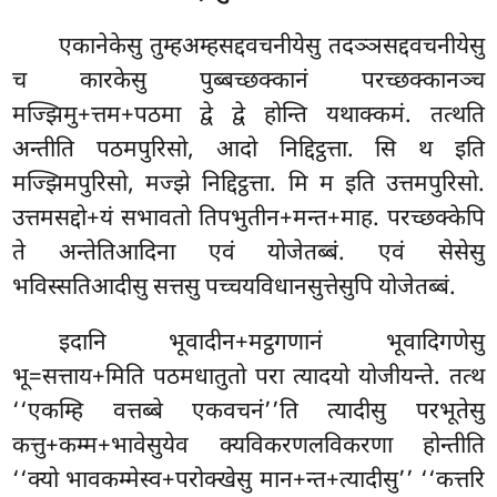
एकानेकेसु तुम्हअम्हसद्दवचनीयेसु तदञ्ञसद्दवचनीयेसु
च कारकेसु पुब्बच्छक्कानं परच्छक्कानञ्च
मज्झिमु+त्तम+पठमा द्वे द्वे होन्ति यथाक्कमं. तत्थति
अन्तीति पठमपुरिसो, आदो निद्दिट्ठत्ता. सि थ इति
मज्झिमपुरिसो, मज्झे निद्दिट्ठत्ता. मि म इति उत्तमपुरिसो.
उत्तमसद्दो+यं सभावतो तिपभुतीन+मन्त+माह. परच्छक्केपि
ते अन्तेतिआदिना एवं योजेतब्बं. एवं सेसेसु
भविस्सतिआदीसु सत्तसु पच्चयविधानसुत्तेसुपि योजेतब्बं.
इदानि भूवादीन+मट्ठगणानं भूवादिगणेसु
भू=सत्ताय+मिति पठमधातुतो परा त्यादयो योजीयन्ते. तत्थ
‘‘एकम्हि वत्तब्बे
एकवचनं’’ति त्यादीसु परभूतेसु
कत्तु+कम्म+भावेसुयेव क्यविकरणलविकरणा होन्तीति
‘‘क्यो भावकम्मेस्व+परोक्खेसु मान+न्त+त्यादीसु’’ ‘‘कत्तरि