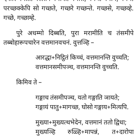
परच्छक्केपि सो गच्छते, गच्छरे गच्छन्ते. गच्छसे, गच्छव्हे.
गच्छे, गच्छाम्हे.
पुरे अधम्मो दिब्बति, पुरा मरामीति च तंसमीपे
तब्बोहारूपचारेन वत्तमानवचनं. वुत्तञ्हि –
आरद्धा+निट्ठितं
किच्चं, वत्तमानन्ति वुच्चति;
वत्तमानसमीपञ्च, वत्तमानन्ति वुच्चति.
किमिव ते –
गङ्गाच तंसमीपञ्च, यतो गङ्गाति ञायते;
गङ्गायं पातु+मागच्छ, घोसो गङ्गाय+मित्यपि.
मुख्या+मुख्यत्थभेदेन, वत्तमानं ततो द्विधा;
मुख्यञ्हि रुळ्हि+मापन्नं, त+दारोपा