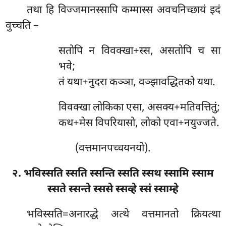
तथा हि विज्जमानस्सापि कम्मास्स अवचनिच्छायं इदं
वुच्चति –
सतोपि न विवक्खा+स्स, असतोपि च सा
भवे;
तं यथा+नुदरा कञ्ञा, वञ्झावद्धितको यथा.
विवक्खा लोकिका एसा, असक्य+मतिवत्तितुं;
कथ+मेस विपरियासो, लोको एवा+नयुज्जते.
(वत्तमानपच्चयनयो).
२. भविस्सति स्सति स्सन्ति स्सति स्सथ स्सामि स्साम
स्सते स्सन्ते स्ससे स्सव्हे स्सं स्साम्हे
भविस्सति=अनारद्धे अत्थे वत्तमानतो क्रियत्था