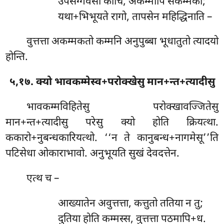
उपसग्गवसा कोचि, अकम्मोपि सकम्मको;
यथा+भिभूयते रागो, तापसेन महिद्धिनाति –
वुत्तत्ता अकम्मकतो कम्मनि अनुपुब्बा भूधातुतो त्यादयो
होन्ति.
५,१७. क्यो
भावकम्मेस्व+परोक्खेसु मान+न्त+त्यादीसु
भावकम्मविहितेसु परोक्खावज्जितेसु
मान+न्त+त्यादीसु परेसु क्यो होति क्रियत्था.
ककारो+नुबन्धकारियत्थो. ‘‘न ते कानुबन्ध+नागमेसू’’ति
पटिसेधा ओकाराभावो. अनुभूयति सुखं देवदत्तेन.
एत्थ च –
आख्यातेन अवुत्तत्ता, कत्तुतो ततिया न तु;
दुतिया होति कम्मस्स, वुत्तत्ता पठमापि+ध.