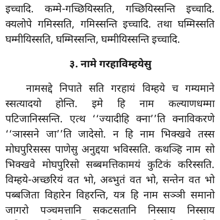
इच्चादि. कम्मे-गच्छियिस्सति, गच्छियिस्सन्ति इच्चादि.
क्यलोपे गमिस्सति, गमिस्सन्ति इच्चादि. तथा घम्मिस्सति
घम्मीयिस्सति, घम्मिस्सन्ति, घम्मीयिस्सन्ति इच्चादि.
३. नामे गरहाविम्हयेसु
नामसद्दे
निपाते सति गरहायं विम्हये च गम्यमाने
स्सत्यादयो होन्ति. इमे हि नाम कल्याणधम्मा
पटिजानिस्सन्ति. एत्थ ‘‘ज्यादीहि क्ना’’ति क्नाविकरणे
‘‘ञास्सने जा’’ति जादेसो. न हि नाम भिक्खवे तस्स
मोघपुरिसस्स पाणेसु अनुद्दया भविस्सति. कथञ्हि नाम सो
भिक्खवे मोघपुरिसो सब्बमत्तिकामयं कुटिकं करिस्सति.
विम्हये-अच्छरियं वत भो, अब्भुतं वत भो, सन्तेन वत भो
पब्बजिता विहारेन विहरन्ति, यत्र हि नाम सञ्ञी समानो
जागरो पञ्चमत्तानि सकटसतानि निस्साय निस्साय