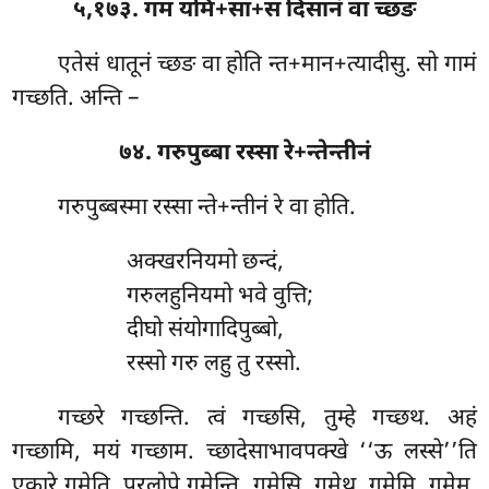
५,१७३. गम यमि+सा+स दिसानं वा च्छङ
एतेसं धातूनं च्छङ वा होति न्त+मान+त्यादीसु. सो गामं
गच्छति. अन्ति –
७४. गरुपुब्बा रस्सा रे+न्तेन्तीनं
गरुपुब्बस्मा रस्सा न्ते+न्तीनं रे वा होति.
अक्खरनियमो छन्दं,
गरुलहुनियमो भवे वुत्ति;
दीघो संयोगादिपुब्बो,
रस्सो गरु लहु तु रस्सो.
गच्छरे गच्छन्ति. त्वं गच्छसि, तुम्हे गच्छथ. अहं
गच्छामि, मयं गच्छाम. च्छादेसाभावपक्खे ‘‘ऊ लस्से’’ति
एकारे गमेति. परलोपे गमेन्ति. गमेसि, गमेथ. गमेमि, गमेम.