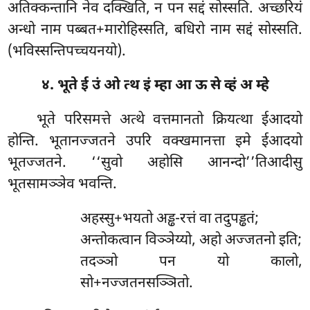
अतिक्कन्तानि नेव दक्खिति, न पन सद्दं सोस्सति. अच्छरियं
अन्धो नाम पब्बत+मारोहिस्सति, बधिरो नाम सद्दं सोस्सति.
(भविस्सन्तिपच्चयनयो).
४. भूते ई उं ओ त्थ इं म्हा आ ऊ से व्हं अ म्हे
भूते परिसमत्ते अत्थे वत्तमानतो क्रियत्था ईआदयो
होन्ति. भूतानज्जतने उपरि वक्खमानत्ता इमे ईआदयो
भूतज्जतने. ‘‘सुवो अहोसि आनन्दो’’तिआदीसु
भूतसामञ्ञेव भवन्ति.
अहस्सु+भयतो अड्ढ-रत्तं वा तदुपड्ढतं;
अन्तोकत्वान विञ्ञेय्यो, अहो अज्जतनो इति;
तदञ्ञो पन यो कालो,
सो+नज्जतनसञ्ञितो.