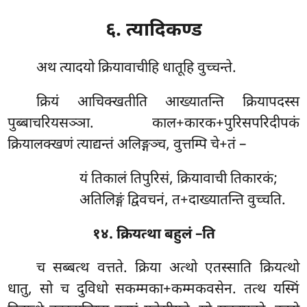
६. त्यादिकण्ड
अथ
त्यादयो क्रियावाचीहि धातूहि वुच्चन्ते.
क्रियं आचिक्खतीति आख्यातन्ति क्रियापदस्स
पुब्बाचरियसञ्ञा. काल+कारक+पुरिसपरिदीपकं
क्रियालक्खणं त्याद्यन्तं अलिङ्गञ्च, वुत्तम्पि चे+तं –
यं तिकालं तिपुरिसं, क्रियावाची तिकारकं;
अतिलिङ्गं द्विवचनं, त+दाख्यातन्ति वुच्चति.
१४. क्रियत्था बहुलं –ति
च सब्बत्थ वत्तते. क्रिया अत्थो एतस्साति क्रियत्थो
धातु, सो च दुविधो सकम्मका+कम्मकवसेन. तत्थ यस्मिं