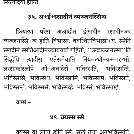
स्सत्यादयो होन्ति.
३५. अ+ई+स्सादीनं ब्यञ्जनस्सिञ
क्रियत्था परेसं अआदीनं ईआदीनं स्सादीनञ्च
ब्यञ्जनस्सि+ञ होति विभासा. ववत्थितविभासा+यं. स्सेति
स्सादीनं स्सतिआदीनञ्चावयवो गहितो, ‘‘ऊब्यञ्जनस्सा’’ति
सिद्धेपि
त्यादीसु एतेसमेवाति नियमत्थो+य+मारम्भो.
लस्साकारलोपे ओ+अवादेसे भविस्सति, भविस्सन्ति.
भविस्ससि, भविस्सथ. भविस्सामि, भविस्साम. भविस्सते,
भविस्सन्ते. भविस्ससे, भविस्सव्हे. भविस्सं, भविस्साम्हे.
कम्मे –
४९. क्यस्स स्से
क्यस्स वा लोपो होति स्से. सुखं तया अनुभविस्सति,