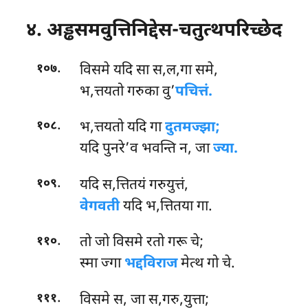
४. अड्ढसमवुत्तिनिद्देस-चतुत्थपरिच्छेद
.
विसमे यदि सा स,ल,गा समे,
१०७
भ,त्तयतो गरुका वु’
पचित्तं.
.
भ,त्तयतो यदि गा
दुतमज्झा;
१०८
यदि पुनरे’व भवन्ति न, जा
ज्या.
.
यदि स,त्तितयं गरुयुत्तं,
१०९
वेगवती
यदि भ,त्तितया गा.
.
तो जो विसमे रतो गरू चे;
११०
स्मा ज्गा
भद्दविराज
मेत्थ गो चे.
.
विसमे स, जा स,गरु,युत्ता;
१११