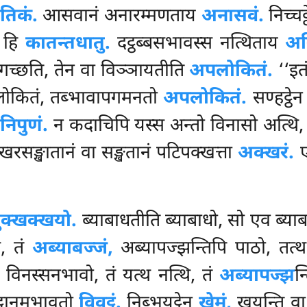
तिकं.
आसवानं अनारम्मणताय
अनासवं.
निच्चट
ि हि
कातन्तधातु.
दट्ठब्बसभावस्स नत्थिताय
अन
गच्छति, तेन वा विञ्ञायतीति
अपलोकितं.
‘‘इत
 लोकितं, तब्भावापगमनतो
अपलोकितं.
सण्हट्ठे
ं
निपुणं.
न कदाचिपि यस्स अन्तो विनासो अत्थि,
रसङ्खातानं वा सङ्खतानं पटिपक्खत्ता
अक्खरं.
ए
ुक्खक्खयो.
ब्याबाधतीति ब्याबाधो, सो एव ब्याबा
ि, तं
अब्याबज्जं,
अब्यापज्झन्तिपि पाठो, तत्थ 
नं विनस्सनभावो, तं यत्थ नत्थि, तं
अब्यापज्झ
न
्टानमभावतो
विवट्टं.
निब्भयट्ठेन
खेमं,
खयन्ति वा