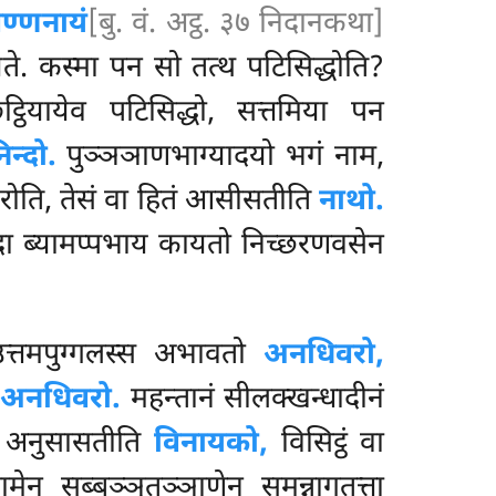
सवण्णनायं
[बु. वं. अट्ठ. ३७ निदानकथा]
यते. कस्मा पन सो तत्थ पटिसिद्धोति?
्ठियायेव पटिसिद्धो, सत्तमिया पन
िन्दो.
पुञ्ञञाणभाग्यादयो भगं नाम,
 करोति, तेसं वा हितं आसीसतीति
नाथो.
ा ब्यामप्पभाय कायतो निच्छरणवसेन
त्तमपुग्गलस्स अभावतो
अनधिवरो,
ि
अनधिवरो.
महन्तानं सीलक्खन्धादीनं
 अनुसासतीति
विनायको,
विसिट्ठं वा
ामेन सब्बञ्ञुतञ्ञाणेन समन्नागतत्ता