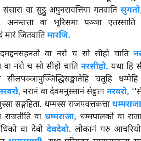
ंसारा वा सुट्ठु अपुनरावत्तिया गतवाति
सुगतो
 अनन्तत्ता वा भूरिसमा पञ्ञा एतस्सात
धं मारं जितवाति
मारजि.
्पवादमद्दनसहनतो वा नरो च सो सीहो चाति
न
ता वा नरो च सो सीहो चाति
नरसीहो.
यथा हि सी
लपञ्ञापुञ्ञिद्धिसङ्खातेहि चतूहि धम्मे
नरवरो,
नरानं वा देवमनुस्सानं सेट्ठत्ता
नरवरो,
‘‘स
मनुस्सा सङ्गहिता. धम्मस्स राजपवत्तकत्ता
धम्मराजा
न राजतीति वा
धम्मराजा,
धम्मपालको वा रा
अधिको वा देवो
देवदेवो.
लोकानं गरु आचरिय