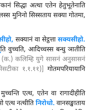
कानं सिद्धा अत्था एतेन हेतुभूतेनाति
स्स मुनिनो सिस्सताय सक्या गोतमा,
सीहो,
सक्यानं वा सेट्ठत्ता
सक्यसीहो.
ू
ति वुच्चति, आदिच्चस्स बन्धु ञातीति
(क.) कलिम्हि युगे सासनं अनुसासनं
सेसटीका १.१.११)]
गोतमपरियायानि
मुच्चन्ति एत्थ, एतेन वा रागादीहीति
सो एत्थ नत्थीति
निरोधो.
वानसङ्खाताय