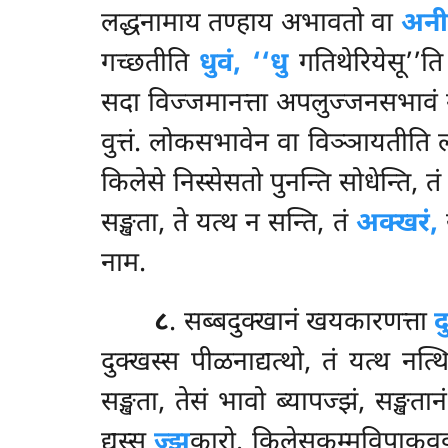
लद्धनामाय तण्हाय अभावतो वा
अनी
गच्छतीति
धुवं, ‘‘धु
गतिथेरियेसू’’त
सदा विज्जमानत्ता अपलुज्जनसभावं 
वुत्तं. लोकसभावेन वा विञ्ञायतीति
किलेसे निस्सेसतो पुनन्ति सोधेन्ति, त
सङ्खता, ते यत्थ न सन्ति, तं
अक्खरं,
ख
नाम.
८
. सब्बदुक्खानं खयकारणत्ता
द
दुक्खस्स पीळनाद्यत्थो, तं यत्थ नत्थ
सङ्खता, तेसं भावो ब्यापज्झं, सङ्खता
द्यस्स
ज्झ
कारो. किलेसकम्मविपाकवट