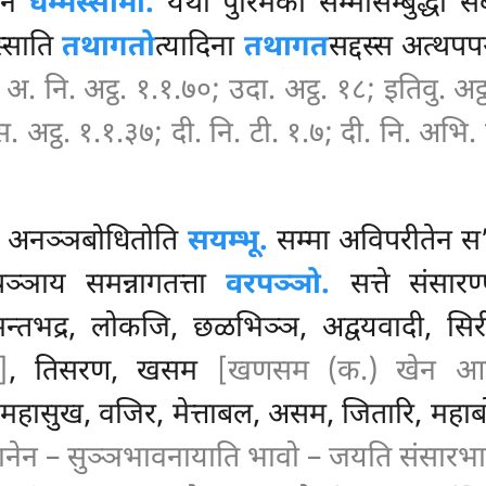
येन
धम्मस्सामी.
यथा पुरिमका सम्मासम्बुद्धा
सब
्साति
तथागतो
त्यादिना
तथागत
सद्दस्स अत्थपप
 अ. नि. अट्ठ. १.१.७०; उदा. अट्ठ. १८; इतिवु. अट्ठ.
 अट्ठ. १.१.३७; दी. नि. टी. १.७; दी. नि. अभि. 
ति, अनञ्ञबोधितोति
सयम्भू.
सम्मा अविपरीतेन स’म
पञ्ञाय समन्नागतत्ता
वरपञ्ञो.
सत्ते संसारण
्तभद्र, लोकजि, छळभिञ्ञ, अद्वयवादी, सि
]
, तिसरण, खसम
[खणसम (क.) खेन आका
 महासुख, वजिर, मेत्ताबल, असम, जितारि, महाबोध
ेन – सुञ्ञभावनायाति भावो – जयति संसारभावं य