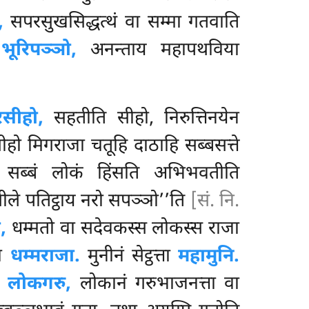
,
सपरसुखसिद्धत्थं वा सम्मा गतवाति
ि
भूरिपञ्ञो,
अनन्ताय महापथविया
रसीहो,
सहतीति सीहो, निरुत्तिनयेन
हो मिगराजा चतूहि दाठाहि सब्बसत्ते
हि सब्बं लोकं हिंसति अभिभवतीति
ीले पतिट्ठाय नरो सपञ्ञो’’ति
[सं. नि.
,
धम्मतो वा सदेवकस्स लोकस्स राजा
जा
धम्मराजा.
मुनीनं सेट्ठत्ता
महामुनि.
ो
लोकगरु,
लोकानं गरुभाजनत्ता वा