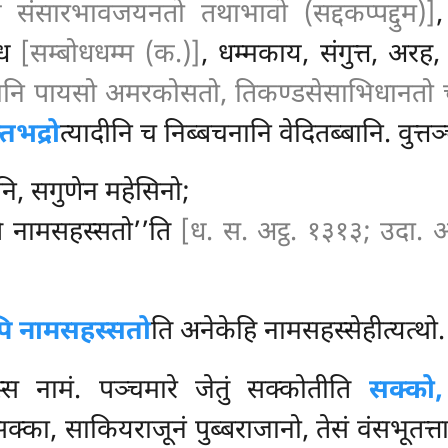
ाय संसारभावजयनतो तथाभावो (सद्दकप्पद्दुम)]
,
ोध
[सम्बोधधम्म (क.)]
, धम्मकाय, संगुत्त, अरह
ानि पायसो अमरकोसतो, तिकण्डसेसाभिधानतो 
तभद्रो
त्यादीनि च निब्बचनानि वेदितब्बानि. वुत्तञ
नि, सगुणेन महेसिनो;
अपि नामसहस्सतो’’ति
[ध. स. अट्ठ. १३१३; उदा. अट्
ि नामसहस्सतो
ति अनेकेहि नामसहस्सेहीत्यत्थो
धस्स नामं. पञ्चमारे जेतुं सक्कोतीति
सक्को,
सक्का, साकियराजूनं पुब्बराजानो, तेसं वंसभूतत्