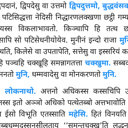
िपदानं, द्विपदेसु वा उत्तमो
द्विपदुत्तमो, बुद्धवं
टिसिद्धत्ता नेदिसी निद्धारणलक्खणा छट्ठी गम्
्तयस्स विकलाभावतो. किञ्चापि हि तत्थ छट
सापि सो पटिसेधनीयोयेव. मुनीनं इन्दो राजा
मुन
ाचति, किलेसे वा उपतापेति, सत्तेसु वा इस्सरियं
हि पञ्चहि चक्खूहि समन्नागतत्ता
चक्खुमा.
सब्बद
मुननतो
मुनि,
धम्मवादेसु वा मोनकरणतो
मुनि.
थो
लोकनाथो.
अत्तनो अधिकस्स कस्सचिपि उ
एतस्स इतो अञ्ञो अधिको पत्थेतब्बो अत्तभावोत
ा ईसो विभूति एतस्साति
महेसि.
हितं विनयति
्बधम्मदस्सनसीलताय
‘‘समन्तचक्खू’ति लद्धन