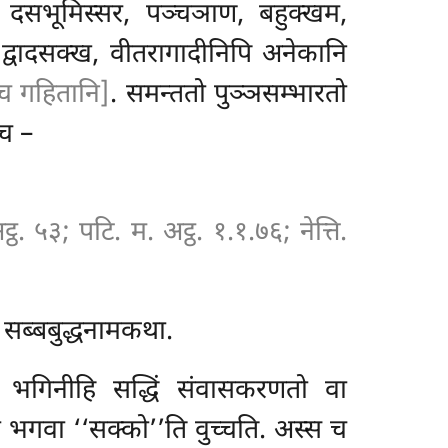
 दसभूमिस्सर, पञ्चञाण, बहुक्खम,
, द्वादसक्ख, वीतरागादीनिपि अनेकानि
च गहितानि]
. समन्ततो पुञ्ञसम्भारतो
्च –
ठ. ५३; पटि. म. अट्ठ. १.१.७६; नेत्ति.
. सब्बबुद्धनामकथा.
भगिनीहि सद्धिं संवासकरणतो वा
ता भगवा ‘‘सक्को’’ति वुच्चति. अस्स च