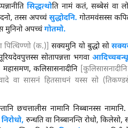
पन्नानीति
सिद्धत्थो
ति नामं कतं, सब्बेसं वा लो
धोदनो, तस्स अपच्चं
सुद्धोदनि.
गोतमवंसस्स कपिल
्स मुनिनो अपच्चं
गोतमो.
 पित्थिण्णो (क.)]
सक्यमुनि यो बुद्धो सो
सक्य
ूरियदेवपुत्तस्स सोतापन्नत्ता भगवा
आदिच्चबन्ध
ीसुत, महासमण, कलिसासनादीनि
[कुलिसासनादीनि 
वादे वा सासनं हितसाधनं यस्स सो (तिकण्ड
्तानि छचत्तालीस नामानि निब्बानस्स नामानि. 
ि
निरोधो,
रुन्धति वा निब्बानन्ति रोधो, किलेसो, 