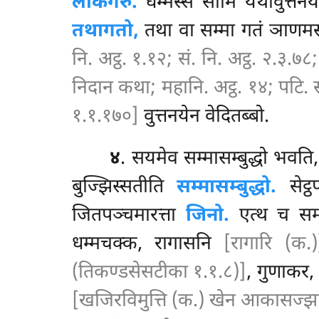
लोकगरु.
धम्मस्स सामि यथावुत्तन
तथागतो,
तथा वा सम्मा गतं ञाणमस
नि. अट्ठ. १.१२; सं. नि. अट्ठ. २.३.७८;
निदान कथा; महानि. अट्ठ. १४; पटि. स.
१.१.१७०]
वुत्तनयेन वेदितब्बो.
४
. सयमेव सम्मासम्बुद्धो भव
बुज्झिस्सतीति
सम्मासम्बुद्धो.
सेट्ठ
जितपञ्चमारत्ता
जिनो.
एत्थ च समन
धम्मचक्क, रागासनि
[रागारि (क.)
(तिकण्डसेसटीका १.१.८)]
, गुणाकर,
[खजिरविमुत्ति (क.) खेन आकासज्झान