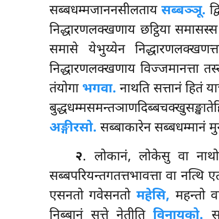
सब्बधम्मजाननसीलताय
सब्बञ्ञू.
द्व
निद्धारणलक्खणाय छट्ठिया समासस्स प
समासे येभुय्येन निद्धारणलक्खणत
निद्धारणलक्खणाय विज्जमानत्ता तस्
तंयोगा
भगवा.
नाथति सत्तानं हितं य
बुद्धधम्मसमन्तञाणदिब्बचक्खुसङ्खाते
अङ्गीरसो.
सब्बाकारेन सब्बधम्मानं 
२
. लोकानं, लोकेसु वा ना
सब्बपरियन्तगतत्तभावत्ता वा नत्थि 
एसनतो गवेसनतो
महेसि,
महन्तो व
निब्बानं सत्ते नेतीति
विनायको.
सब