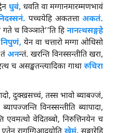
्ठेन
धुवं,
धवति वा मग्गानमारम्मणभावं
िदस्सनं.
पच्चयेहि अकतत्ता
अकतं.
ं गते च विञ्ञाते’’ति हि
नानत्थसङ्गहे
न
निपुणं,
येन वा चत्तारो मग्गा ओधिसो
 तं
अन
न्तं. खरन्ति
विनस्सन्तीति खरा,
त्थ च असङ्खतन्त्यादिका गाथा
रुचिरा
दो, दुक्खसच्चं, तस्स भावो ब्याबज्जं,
ब्यापज्जन्ति विनस्सन्तीति ब्यापादा,
्ति एवमत्थो वेदितब्बो, निरुत्तिनयेन च
 एतेन रागग्गिआदयोति
खेमं.
सङ्खारेहि