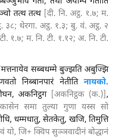
्बञ्ञुभावं गता, तथा अयम्पि गतोति
ञ्चो तत्थ तत्थ
[दी. नि. अट्ठ. १.७; म.
 ३८; थेरगा. अट्ठ. १.३; बु. वं. अट्ठ. २
टी. १.७; म. नि. टी. १.१२; अ. नि. टी.
त्तनायेव सब्बधम्मे बुज्झति अबुज्झि
्णवतो निब्बानपारं नेतीति
नायको.
रीघन, अकनिट्ठग
[अकनिट्ठक (क.)]
,
सेन समा तुल्या गुणा यस्स सो
ि, धम्मधातु, सेतकेतु, खजि, तिमुत्ति
ो, जि+ क्विप सुञ्ञवादीनं बोद्धानं