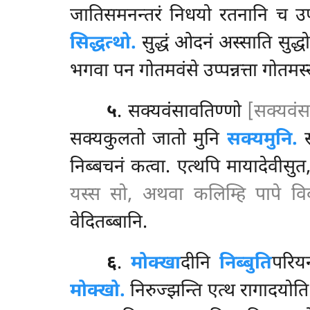
जातिसमनन्तरं निधयो रतनानि च उप्
सिद्धत्थो.
सुद्धं ओदनं अस्साति सुद्
भगवा पन गोतमवंसे उप्पन्नत्ता गोतमस
५
. सक्यवंसावतिण्णो
[सक्यवंसा
सक्यकुलतो
जातो मुनि
सक्यमुनि.
स
निब्बचनं कत्वा. एत्थपि मायादेव
यस्स सो, अथवा कलिम्हि पापे वि
वेदितब्बानि.
६
.
मोक्खा
दीनि
निब्बुति
परियन
मोक्खो.
निरुज्झन्ति एत्थ रागादयोत