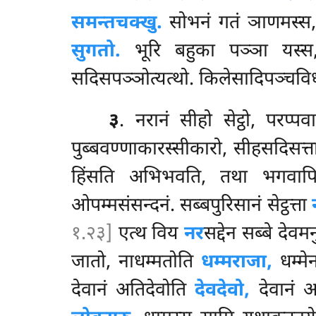
समन्तचक्खु.
सोभनं गतं ञाणमस्स, स
सुगतो.
भूरि बहुका पञ्ञा यस्स,
सदिसपञ्ञोत्यत्थो. किलेसादिपञ्चवि
३
. नरानं सीहो सेट्ठो, परप
पुब्बवण्णाकारस्सीकारो, सीहसदिसत्
हिंसति अभिभवति, तथा भगवापि सी
ओपम्मसंसन्दनं. सब्बपुरिसानं सेट्ठत्ता
१.२३]
एत्थ विय
नर
सद्देन सब्बे देव
जातो, नाधम्मतोति
धम्मराजा,
धम्मे
देवानं अतिदेवोति
देवदेवो,
देवानं 