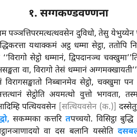
१. सग्गकण्डवण्णना
म पञ्ञत्तिपरमत्थत्थवसेन दुविधो, तेसु येभुय्येन प
करत्ता यथाक्कमं अट्ठ धम्मा सेट्ठा, ततोपि निब्ब
ता ‘‘विरागो सेट्ठो धम्मानं, द्विपदानञ्च चक्खुमा’’
असङ्खता वा, विरागो तेसं धम्मानं अग्गमक्खायती
 विरागसङ्खातो निब्बानमेव सेट्ठो, चक्खुमा पन सम्
ञत्तत्थानं सेट्ठोति अयमत्थो वुत्तो भगवता, तस्
दिम्हि पत्थियवसेन
[सत्थियवसेन (क.)]
दस्सेत
्धो,
सकम्मका कत्तरि
त
पच्चयो. विसिट्ठा बुद्ध
नाट्ठानञाणादयो वा दस
बलानि यस्सेति
दसबल