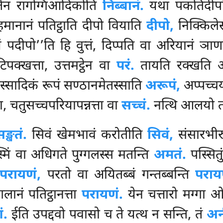
 एतेन रागग्गिआदिकोति
निब्बानं.
यथा पकतिदीपो न
्हमानानं पतिट्ठाति दीपो वियाति
दीपो,
निक्किले
ं पदीपो’’ति हि वुत्तं, दिप्पति वा अरियानं ञा
पक्खत्ता, उत्तमट्ठेन वा
परं.
तायति रक्खति 
स्सादिकं रूपं सण्ठानमेतस्साति
अरूपं,
अप्पच्चय
, चतुसच्चपरियापन्नत्ता
वा
सच्चं.
नत्थि आलयो तण
ङ्खतं.
सिवं खेमभावं करोतीति
सिवं,
संसारभीरु
्मिं वा अधिगते पुग्गलस्स मतन्ति
अमतं.
पस्सितु
परायणं,
परतो वा अयितब्बं गन्तब्बन्ति
पराय
गलानं पतिट्ठानत्ता
परायणं.
येन चत्तारो मग्गा ओध
ं.
ईति उपद्दवो पवासो च ते यत्थ न सन्ति, तं
अन