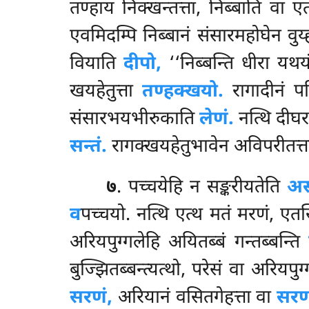
तण्हाय निक्खन्तत्ता, निब्बाति वा
एवमिदम्पि निब्बानं संसारमहोघेन वुय
वियाति
दीपो,
‘‘निब्बन्ति धीरा यथय
खयहेतुत्ता
तण्हक्खयो.
रागादीनं पटि
संसारभयभीरुकाति
लेणं.
नत्थि दीघर
सन्तं.
रागक्खयहेतुभावेन अविपरीतत्ता
७
. पच्चयेहि न सङ्करीयतेति
अस
व
पच्चयो. नत्थि एत्थ मतं मरणं, एतस
अरियपुग्गलेहि अयितब्बं गन्तब्बन्ति
बुज्झितब्बन्त्यत्थो, परेसं वा अरियपुग्
सरणं,
अरियानं वसितगेहत्ता वा
सरण