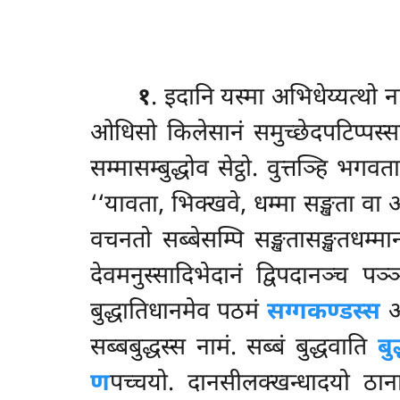
१
. इदानि यस्मा अभिधेय्यत्थो ना
ओधिसो किलेसानं समुच्छेदपटिप्पस्सद्धि
सम्मासम्बुद्धोव सेट्ठो. वुत्तञ्हि भगव
‘‘यावता, भिक्खवे, धम्मा सङ्खता वा 
वचनतो सब्बेसम्पि सङ्खतासङ्खतधम्मानं
देवमनुस्सादिभेदानं द्विपदानञ्च पञ्
बुद्धातिधानमेव पठमं
सग्गकण्डस्स
आ
सब्बबुद्धस्स नामं. सब्बं बुद्धवाति
बुद
ण
पच्चयो. दानसीलक्खन्धादयो ठा