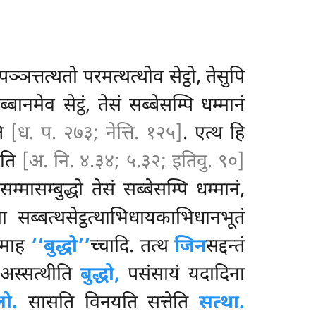
ञ्ञत्तत्थतो परमत्थत्थोव सेट्ठो, तेसुपि
ानमेव सेट्ठं, तेसं सब्बेसम्पि धम्मानं
ति
[ध. प. २७३; नेत्ति. १२५]
. एत्थ हि
’’ति
[अ. नि. ४.३४; ५.३२; इतिवु. ९०]
मासम्बुद्धो तेसं सब्बेसम्पि धम्मानं,
मा सब्बत्थसेट्ठत्थाभिधायकाभिधानभूतं
ुमाह
‘‘बुद्धो’’
च्चादि. तत्थ
जिन
सद्दन्तं
ि अस्सत्थीति
बुद्धो,
पसंसायं यदादिना
ो.
सासति विनयति सत्तेति
सत्था.