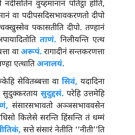
दीसोतेन वुय्हमानानं पतिट्ठा होति,
सानं वा पदीपसदिसभावकरणतो दीपो
णचक्खुस्सेव पकासतीति दीपो. तण्हानं
अपायादितोति
ताणं.
निलीयन्ति एत्थ
त्ता वा
अरूपं.
रागादीनं सन्तकरणत्ता
्हा एत्थाति
अनालयं.
केहि सेवितब्बत्ता वा
सिवं,
यदादिना
ं सुदुक्करताय
सुदुद्दसं.
परेहि उत्तमेहि
णं,
संसारसभावतो अञ्ञसभाववसेन
िसो किलेसे सरन्ति हिंसन्ति तं धम्मं
ीतिकं,
सत्ते संसारं नेतीति ‘‘नीती’’ति