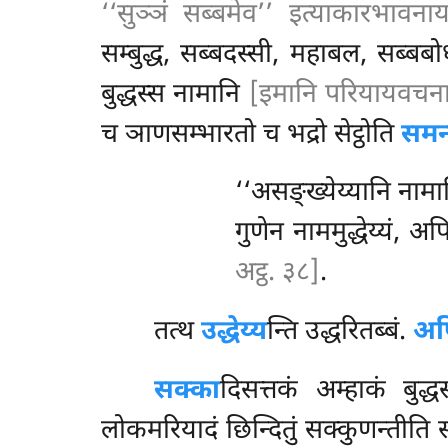
‘‘सुञ्ञं सब्बमेव’’ इत्याकारभावन
सम्बुद्ध, सब्बदस्सी, महाबल, सब्बब
बुद्धस्स नामानि
[इमानि परियायवचन
च ञाणसम्भारतो च भद्रो सेट्ठोति
समन्
‘‘असङ्ख्येय्यानि नामा
गुणेन नाममुद्धेय्यं, 
अट्ठ. ३८]
.
तत्थ
उद्धेय्य
न्ति उद्धरितब्बं.
अप
सक्का
दिसत्तकं अम्हाकं बुद्
लोकमरियादं छिन्दितुं सक्कुणन्तीति 