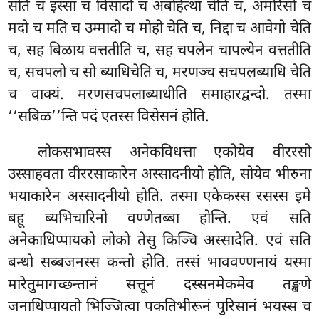
सति च इस्सा च विसादो च अबहित्था चेति च, अमरिसो च
मदो च मति च उम्मादो च मोहो चेति च, निद्दा च आवेगो चेति
च, सह बिळाय वत्ततीति च, सह चपलेन चापल्येन वत्ततीति
च, सचपलो च सो ब्याधिचेति च, मरणञ्च सचपलब्याधि चेति
च वाक्यं. मरणसचपलाब्याधीति समाहारद्वन्दो. तस्मा
‘‘सबिळ’’न्ति पदं एतस्स विसेसनं होति.
लोकसभावस्स अनेकविधत्ता एकोयेव वीररसो
उस्साहवता वीररसाकारेन अस्सादनीयो होति, सोयेव भीरुना
भयाकारेन अस्सादनीयो होति.
तस्मा एकेकस्स रसस्स इमे
बहू ब्यभिचारिनो वण्णेतब्बा होन्ति. एवं सति
अनेकाधिप्पायको लोको तेसु किञ्चि अस्सादेति. एवं सति
बन्धो सब्बजनस्स कन्तो होति. तस्सं भाववण्णनायं यस्मा
मारेतुमागच्छन्तानं सत्तूनं दस्सनमेकमेव तङ्खणे
जनाधिप्पायतो भिज्जित्वा पकतिभीरूनं पुरिसानं भयस्स च