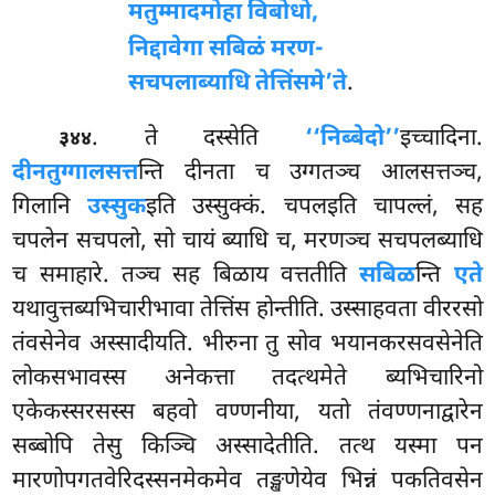
मतुम्मादमोहा विबोधो,
निद्दावेगा सबिळं मरण-
सचपलाब्याधि तेत्तिंसमे’ते
.
. ते दस्सेति
‘‘निब्बेदो’’
इच्चादिना.
३४४
दीनतुग्गालसत्त
न्ति दीनता च उग्गतञ्च आलसत्तञ्च,
गिलानि
उस्सुक
इति
उस्सुक्कं. चपलइति चापल्लं, सह
चपलेन सचपलो, सो चायं ब्याधि च, मरणञ्च सचपलब्याधि
च समाहारे. तञ्च सह बिळाय वत्ततीति
सबिळ
न्ति
एते
यथावुत्तब्यभिचारीभावा तेत्तिंस होन्तीति. उस्साहवता वीररसो
तंवसेनेव अस्सादीयति. भीरुना तु सोव भयानकरसवसेनेति
लोकसभावस्स अनेकत्ता तदत्थमेते ब्यभिचारिनो
एकेकस्सरसस्स बहवो वण्णनीया, यतो तंवण्णनाद्वारेन
सब्बोपि तेसु किञ्चि अस्सादेतीति. तत्थ यस्मा पन
मारणोपगतवेरिदस्सनमेकमेव तङ्खणेयेव भिन्नं पकतिवसेन