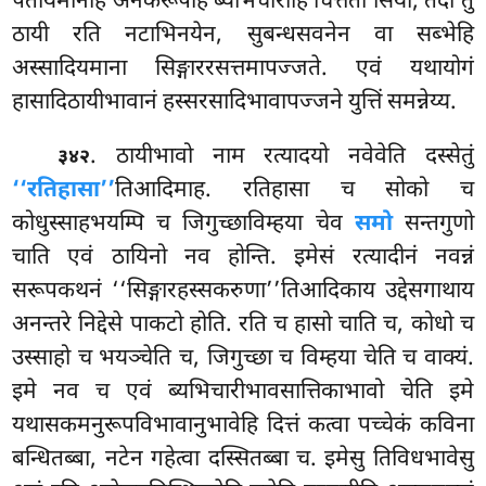
पतीयमानेहि अनेकरूपेहि ब्यभिचारीहि चित्तता सिया, तदा तु
ठायी रति नटाभिनयेन, सुबन्धसवनेन वा सब्भेहि
अस्सादियमाना सिङ्गाररसत्तमापज्जते. एवं यथायोगं
हासादिठायीभावानं हस्सरसादिभावापज्जने युत्तिं समन्नेय्य.
. ठायीभावो नाम रत्यादयो नवेवेति दस्सेतुं
३४२
‘‘रतिहासा’’
तिआदिमाह. रतिहासा च सोको च
कोधुस्साहभयम्पि च जिगुच्छाविम्हया चेव
समो
सन्तगुणो
चाति एवं ठायिनो नव होन्ति. इमेसं रत्यादीनं नवन्नं
सरूपकथनं ‘‘सिङ्गारहस्सकरुणा’’तिआदिकाय उद्देसगाथाय
अनन्तरे निद्देसे पाकटो होति. रति च हासो चाति च, कोधो च
उस्साहो च भयञ्चेति च, जिगुच्छा च विम्हया चेति च वाक्यं.
इमे नव च एवं ब्यभिचारीभावसात्तिकाभावो चेति इमे
यथासकमनुरूपविभावानुभावेहि दित्तं कत्वा पच्चेकं कविना
बन्धितब्बा, नटेन गहेत्वा दस्सितब्बा च. इमेसु तिविधभावेसु