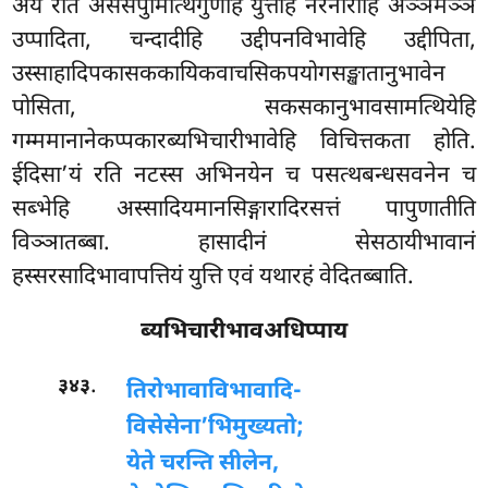
अयं रति असेसपुमित्थिगुणेहि युत्तेहि नरनारीहि अञ्ञमञ्ञं
उप्पादिता, चन्दादीहि उद्दीपनविभावेहि उद्दीपिता,
उस्साहादिपकासककायिकवाचसिकपयोगसङ्खातानुभावेन
पोसिता, सकसकानुभावसामत्थियेहि
गम्ममानानेकप्पकारब्यभिचारीभावेहि विचित्तकता
होति.
ईदिसा’यं रति नटस्स अभिनयेन च पसत्थबन्धसवनेन च
सब्भेहि अस्सादियमानसिङ्गारादिरसत्तं पापुणातीति
विञ्ञातब्बा. हासादीनं सेसठायीभावानं
हस्सरसादिभावापत्तियं युत्ति एवं यथारहं वेदितब्बाति.
ब्यभिचारीभावअधिप्पाय
.
३४३
तिरोभावाविभावादि-
विसेसेना’भिमुख्यतो;
येते चरन्ति सीलेन,