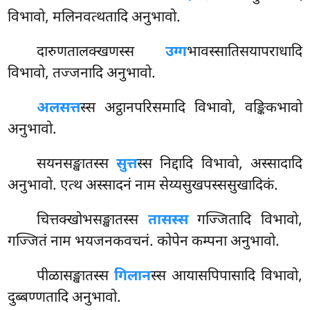
विभावो, मलिनवत्थतादि अनुभावो.
दारुणतालक्खणस्स
उग्ग
भावस्सातिसयापराधादि
विभावो, तज्जनादि अनुभावो.
अलसत्त
स्स अट्ठानपरिसमादि विभावो, वङ्किकभावो
अनुभावो.
सयनसङ्खातस्स
सुत्त
स्स निद्दादि विभावो, अस्सादादि
अनुभावो. एत्थ अस्सादनं नाम सेय्यसुखपस्ससुखादिकं.
चित्तक्खोभसङ्खातस्स
तासस्स
गज्जितादि विभावो,
गज्जितं नाम भयजनकवचनं. कोपेन कम्पना अनुभावो.
पीळासङ्खातस्स
गिलान
स्स आयासपिपासादि विभावो,
दुब्बण्णतादि अनुभावो.