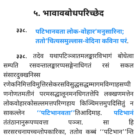
५. भावावबोधपरिच्छेद
.
३३८
पटिभानवता
लोक-वोहार’मनुसारिना;
ततो’चित्यसमुल्लास-वेदिना कविना परं
.
. तदेव यथापटिञ्ञातमलङ्कारविभागं बोधेत्वा
३३८
सम्पति रसवन्तालङ्कारप्पसङ्गेनाधिगतं रसं सकल
संसारदुक्खनिस्स
रणेकनिमित्तविमुत्तिरसेकरसविसुद्धसद्धम्मागमविग्गाहसप्पी
णनोणतमतीनं परमसद्धालूनमनधिगतत्तेपि लक्खणमत्तेन
लोकवोहारकोसल्लमत्तपरिग्गहाय किञ्चिमत्तमुपदिसितुं न
साकल्लेन
‘‘पटिभानवता’’
तिआदिमाह.
पटिभानं
तंतंठानानुरूपप्पवत्ता पञ्ञा. सा हि
सरसरचनायच्चन्तोपकारिका, ततोव कब्बं ‘‘पटिभान’’न्ति