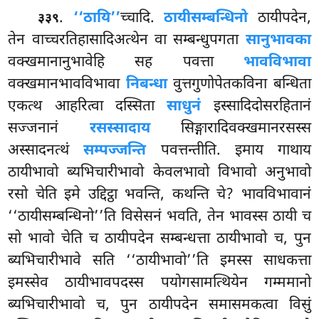
.
‘‘ठायि’’
च्चादि.
ठायीसम्बन्धिनो
ठायीपदेन,
३३९
तेन वाच्चरतिहासादिअत्थेन वा सम्बन्धुपगता
सानुभावका
वक्खमानानुभावेहि सह पवत्ता
भावविभावा
वक्खमानभावविभावा
निबन्धा
वुत्तगुणोपेतकविना बन्धिता
एकत्थ आहरित्वा दस्सिता
साधुनं
इस्सादिदोसरहितानं
सज्जनानं
रसस्सादाय
सिङ्गारादिवक्खमानरसस्स
अस्सादनत्थं
सम्पज्जन्ति
पवत्तन्तीति. इमाय गाथाय
ठायीभावो ब्यभिचारीभावो केवलभावो विभावो अनुभावो
रसो चेति इमे उद्दिट्ठा भवन्ति, कथन्ति चे? भावविभावानं
‘‘ठायीसम्बन्धिनो’’ति विसेसनं भवति, तेन भावस्स ठायी च
सो भावो चेति च ठायीपदेन सम्बन्धत्ता ठायीभावो च, पुन
ब्यभिचारीभावे सति ‘‘ठायीभावो’’ति इमस्स साधकत्ता
इमस्सेव ठायीभावपदस्स पयोगसामत्थियेन गम्ममानो
ब्यभिचारीभावो च, पुन ठायीपदेन समासमकत्वा विसुं