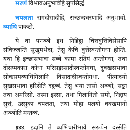
मरणं
विभावअनुभावेहि सुपसिद्धं.
चपलता
रागदोसादीहि, सच्छन्दचरणादि अनुभावो.
ब्याधि
पाकटो.
ये वा पनञ्ञे इध निद्दिट्ठा चित्तवुत्तिविसेसापि
संविज्जन्ति सुखुमभेदा, तेसु केचि वुत्तेस्वन्तोगधा होन्ति.
यथा हि इच्छासभावा सब्बे कामा रतियं अन्तोगधा, तथा
दोसप्पकारा कोधा मरिसइस्सादीस्वन्तोगधा, दुक्खसभावा
सोकसमब्याधिगिलानि विसादादीस्वन्तोगधा. पीत्यादयो
सुखसभावा हरिसेति दट्ठब्बं. तेसु
भया तासो अञ्ञो, सङ्का
तथा अमरिसो. तस्मा इस्सा, तथा गिलानितो समो, निद्दाय
सुत्तं, उस्सुका चपलता, तथा मोहा पलयो वक्खमानो
अञ्ञोति मन्तब्बं.
. इदानि ते ब्यभिचारीभावे सरूपेन दस्सेति
३४४