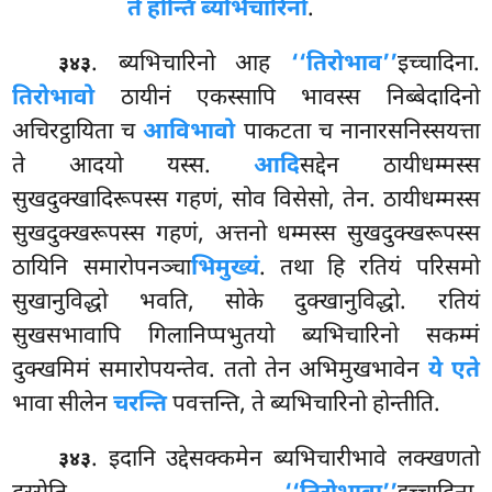
ते होन्ति ब्यभिचारिनो
.
. ब्यभिचारिनो आह
‘‘तिरोभाव’’
इच्चादिना.
३४३
तिरोभावो
ठायीनं एकस्सापि भावस्स निब्बेदादिनो
अचिरट्ठायिता च
आविभावो
पाकटता च नानारसनिस्सयत्ता
ते आदयो यस्स.
आदि
सद्देन ठायीधम्मस्स
सुखदुक्खादिरूपस्स गहणं, सोव विसेसो, तेन. ठायीधम्मस्स
सुखदुक्खरूपस्स गहणं, अत्तनो धम्मस्स सुखदुक्खरूपस्स
ठायिनि समारोपनञ्चा
भिमुख्यं
. तथा हि रतियं परिसमो
सुखानुविद्धो भवति, सोके दुक्खानुविद्धो. रतियं
सुखसभावापि गिलानिप्पभुतयो ब्यभिचारिनो सकम्मं
दुक्खमिमं समारोपयन्तेव. ततो तेन अभिमुखभावेन
ये एते
भावा सीलेन
चरन्ति
पवत्तन्ति, ते ब्यभिचारिनो होन्तीति.
. इदानि उद्देसक्कमेन ब्यभिचारीभावे लक्खणतो
३४३