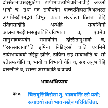
दस्सितभावसद्दसुतिया ठायीभावब्यभिचारीभावेहि अञ्ञो
भावो च, तथा एव ठायीपदेन वाच्चरतिहासादिअत्थस्स
उप्पत्तिउद्दीपनद्वयं विभूतं कत्वा सज्जेत्वा ठितत्ता तेहि
रतिहासादीहि अत्थेहि सम्बन्धिनो
आलम्बणउद्दीपनसङ्खतविविधविभावा च, एवमेव
सानुभावकपदेन समायोगेन दस्सितानुभावो च,
‘‘रसस्सादाया’’ति इमिना निद्दिट्ठरसो चाति एवमिमे
ठायीभावादयो उद्दिट्ठा होन्ति. ठायिना सह सम्बन्धोति च, सो
एतेसमत्थीति च, भावो च विभावो चेति च, सह अनुभावेहि
वत्तन्तीति च, रसस्स अस्सादोति च वाक्यं.
भावअधिप्पाय
.
३४०
चित्तवुत्तिविसेसा तु, भावयन्ति रसे यतो;
रत्यादयो ततो भाव-सद्देन परिकित्तिता
.