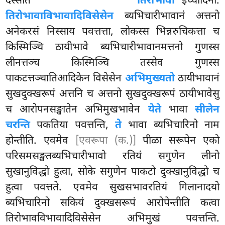
दस्सेति
‘‘तिरोभावा’’
इच्चादिना.
तिरोभावाविभावादिविसेसेन
ब्यभिचारीभावानं अत्तनो
अनेकरसं निस्साय पवत्तत्ता, लोकस्स भिन्नरुचिकत्ता च
किस्मिञ्चि ठायीभावे ब्यभिचारीभावानमत्तनो गुणस्स
लीनत्तञ्च किस्मिञ्चि तस्सेव गुणस्स
पाकटत्तञ्चातिआदिकेन विसेसेन
अभिमुख्यतो
ठायीभावानं
सुखदुक्खरूपं अत्तनि च अत्तनो सुखदुक्खरूपं ठायीभावेसु
च आरोपनसङ्खातेन अभिमुखभावेन
येते
भावा
सीलेन
चरन्ति
पकतिया पवत्तन्ति,
ते
भावा ब्यभिचारिनो नाम
होन्तीति. एवमेव
[एवरूपा (क.)]
पीळा सरूपेन एको
परिसमसङ्खतब्यभिचारीभावो रतियं सगुणेन लीनो
सुखानुविद्धो हुत्वा, सोके सगुणेन पाकटो दुक्खानुविद्धो च
हुत्वा पवत्तते. एवमेव सुखसभावरतियं गिलानादयो
ब्यभिचारिनो सकियं दुक्खसरूपं आरोपेन्तीति कत्वा
तिरोभावविभावादिविसेसेन अभिमुखं पवत्तन्ति.