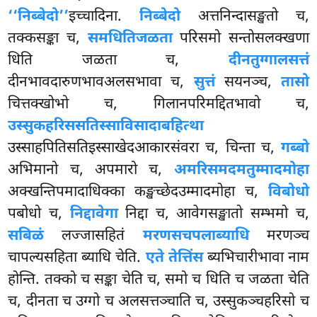
‘‘निब्बेदो’’
इच्चादिना.
निब्बेदो
अत्तनिन्दासङ्खतो च,
तक्कसङ्का च,
समधितिजळता
परिसमो सन्तोसलक्खणा
धिति जळता च,
दीनतुग्गालसत्तं
दीनभावदारुणभावअलसभावा च,
सुत्तं
सयनञ्च,
तासो
चित्तक्खोभो च, गिलानपरिमद्दितभावो च,
उस्सुकहरिससतिस्साविसादाबहित्था
उस्साहपितिसतिइस्साखेदआकारसंवरा च, चिन्ता च,
गब्बो
अभिमानो च, अपमारो च,
अमरिसमदमतुम्मादमोहा
अक्खन्तिपमादाधिक्का कङ्खच्छेदउम्मादमोहा च,
विबोधो
पबोधो च,
निद्दावेगा
निद्दा च, आवेगसङ्खातो सम्भमो च,
सबिळं
लज्जासहितं
मरणसचपलाब्याधि
मरणञ्च
चापल्यसहिता ब्याधि चेति.
एते तेत्तिंस
ब्यभिचारीभावा नाम
होन्ति. तक्को च सङ्का चेति च, समो च धिति च जळता चेति
च, दीनता च उग्गो च अलसत्तञ्चाति च, उस्सुकञ्चहरिसो च