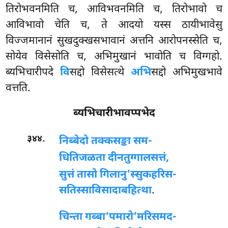
तिरोभवनमिति च, आविभवनमिति च, तिरोभावो च
आविभावो चेति च, ते आदयो यस्स ठायीभावेसु
विज्जमानानं सुखदुक्खसभावानं अत्तनि आरोपनस्सेति च,
सोयेव विसेसोति च, अभिमुखानं भावोति च विग्गहो.
ब्यभिचारीपदे
वि
सद्दो विसेसत्थे
अभि
सद्दो अभिमुखभावे
वत्तति.
ब्यभिचारीभावप्पभेद
.
३४४
निब्बेदो तक्कसङ्का सम-
धितिजळता दीनतुग्गालसत्तं,
सुत्तं तासो गिलानु’स्सुकहरिस-
सतिस्साविसादाबहित्था
.
चिन्ता गब्बा’पमारो’मरिसमद-