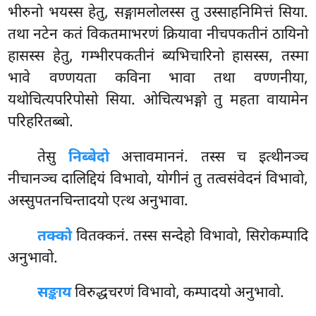
भीरुनो भयस्स हेतु, सङ्गामलोलस्स तु उस्साहनिमित्तं सिया.
तथा नटेन कतं विकतमाभरणं क्रियावा नीचपकतीनं ठायिनो
हासस्स हेतु, गम्भीरपकतीनं ब्यभिचारिनो हासस्स, तस्मा
भावे वण्णयता कविना भावा तथा वण्णनीया,
यथोचित्यपरिपोसो सिया. ओचित्यभङ्गो तु महता वायामेन
परिहरितब्बो.
तेसु
निब्बेदो
अत्तावमाननं. तस्स च इत्थीनञ्च
नीचानञ्च दालिद्दियं विभावो, योगीनं तु तत्वसंवेदनं विभावो,
अस्सुपतनचिन्तादयो एत्थ अनुभावा.
तक्को
वितक्कनं. तस्स सन्देहो विभावो, सिरोकम्पादि
अनुभावो.
सङ्काय
विरुद्धचरणं विभावो, कम्पादयो अनुभावो.