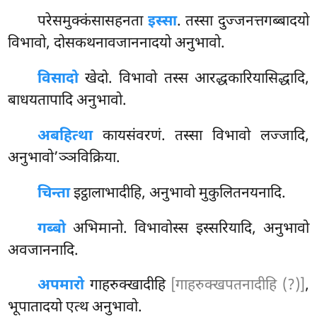
परेसमुक्कंसासहनता
इस्सा
. तस्सा दुज्जनत्तगब्बादयो
विभावो, दोसकथनावजाननादयो अनुभावो.
विसादो
खेदो. विभावो तस्स आरद्धकारियासिद्धादि,
बाधयतापादि अनुभावो.
अबहित्था
कायसंवरणं. तस्सा विभावो लज्जादि,
अनुभावो’ञ्ञविक्रिया.
चिन्ता
इट्ठालाभादीहि, अनुभावो मुकुलितनयनादि.
गब्बो
अभिमानो. विभावोस्स इस्सरियादि, अनुभावो
अवजाननादि.
अपमारो
गाहरुक्खादीहि
[गाहरुक्खपतनादीहि (?)]
,
भूपातादयो एत्थ अनुभावो.