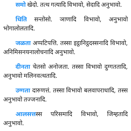
समो
खेदो. तत्थ गत्यादि विभावो, सेदादि अनुभावो.
धिति
सन्तोसो. ञाणादि विभावो, अनुभावो
भोगालोलतादि.
जळता
अप्पटिपत्ति. तस्सा इट्ठानिट्ठदस्सनादि विभावो,
अनिमिसनयनालोचनादि अनुभावो.
दीनता
चेतसो अनोजता. तस्सा विभावो दुग्गततादि,
अनुभावो मलिनवत्थतादि.
उग्गता
दारुणत्तं. तस्सा विभावो बलवापराधादि, तस्स
अनुभावो तज्जनादि.
आलसत्त
स्स परिसमादि विभावो, जिम्हतादि
अनुभावो.