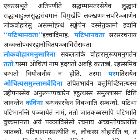
एकरसभूते अतिपणीते सद्धम्मामतरसेयेव लुद्धानं
सद्धाबाहुल्लसुद्धसंयमानं विमुखेपि
लक्खणमत्तपरिञ्ञाणेन
लोकवोहारेसु असम्मोहत्थं सङ्खेपेन दस्सेतुकामो इदानि
‘‘पटिभानवता’’
इच्चादिमाह.
पटिभानवता
सरसरचनाय
अच्चन्तोपकारट्ठानोचितपञ्ञाविसेसवता
लोकवोहारमनुसारिना
सकललोके वोहारानुरूपमनुगतेन
ततो
यस्मा ओचित्यं नाम हदयतो अबहि कातब्बं, रहस्समिव
बन्धतो वियोजनीयं न होति. तस्मा
पर
मतिसयेन
ओचित्यसमुल्लासवेदिना
उचितभावेन वत्तुमिच्छितत्थस्स
उद्दीपनस्सेव अनुरूपप्पकारेन इट्ठत्थस्स समुल्लासनं दित्तिं
जानन्तेन
कविना
बन्धकारकेन निबन्धाति सम्बन्धो. पटिभा
पटिभानन्ति पञ्ञायेतं नामं, ततो जातकब्बस्सपि पटिभाति
वुच्चमानत्ता अयं पञ्ञाविसेसो रचनाय अच्चन्तोपकारोति
ञातब्बो. पटिभानमस्सत्थीति च, लोकस्स वोहारोति च, तं