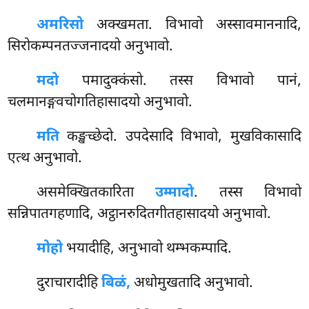
अमरिसो
अक्खमता. विभावो अस्सावमाननादि,
सिरोकम्पनतज्जनादयो अनुभावो.
मदो
पमादुक्कंसो. तस्स विभावो पानं,
चलमानङ्गवचोगतिहासादयो अनुभावो.
मति
कङ्खच्छेदो. उपदेसादि विभावो, मुखविकासादि
एत्थ अनुभावो.
असमेक्खितकारिता
उम्मादो
. तस्स विभावो
सन्निपातगहणादि, अट्ठानरुदितगीतहासादयो अनुभावो.
मोहो
भयादीहि, अनुभावो थम्भकम्पादि.
दुराचारादीहि
बिळं,
अधोमुखतादि अनुभावो.