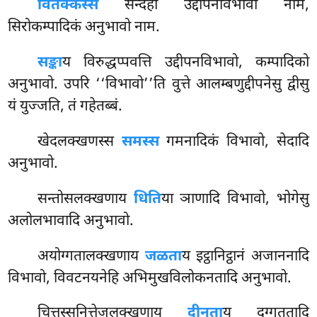
वितक्कस्स
सन्देहो उद्दीपनविभावो नाम,
सिरोकम्पादिकं अनुभावो नाम.
सङ्का
य विरुद्धप्पवत्ति उद्दीपनविभावो, कम्पादिको
अनुभावो. उपरि ‘‘विभावो’’ति वुत्ते आलम्बणुद्दीपनेसु द्वीसु
यं युज्जति, तं गहेतब्बं.
खेदलक्खणस्स
समस्स
गमनादिकं विभावो, सेदादि
अनुभावो.
सन्तोसलक्खणाय
धिति
या ञाणादि विभावो, भोगेसु
अलोलभावादि अनुभावो.
अयोग्गतालक्खणाय
जळता
य इट्ठानिट्ठानं अजाननादि
विभावो, विवटनयनेहि अभिमुखविलोकनतादि अनुभावो.
चित्तस्सनित्तेजलक्खणाय
दीनता
य दुग्गततादि