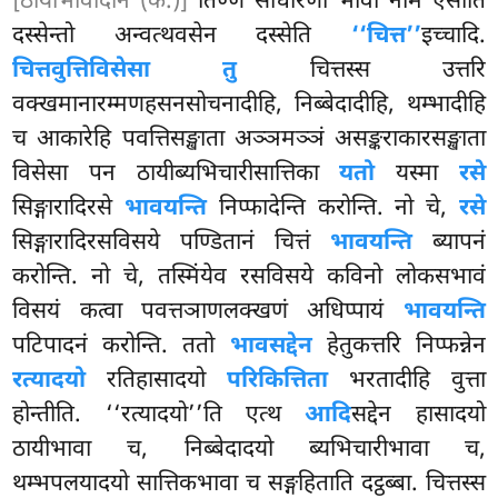
[ठायीभावादीनं (क.)]
तिण्णं साधारणो भावो नाम एसोति
दस्सेन्तो अन्वत्थवसेन दस्सेति
‘‘चित्त’’
इच्चादि.
चित्तवुत्तिविसेसा तु
चित्तस्स उत्तरि
वक्खमानारम्मणहसनसोचनादीहि, निब्बेदादीहि, थम्भादीहि
च आकारेहि पवत्तिसङ्खाता अञ्ञमञ्ञं असङ्कराकारसङ्खाता
विसेसा पन ठायीब्यभिचारीसात्तिका
यतो
यस्मा
रसे
सिङ्गारादिरसे
भावयन्ति
निप्फादेन्ति करोन्ति. नो चे,
रसे
सिङ्गारादिरसविसये पण्डितानं चित्तं
भावयन्ति
ब्यापनं
करोन्ति. नो चे, तस्मिंयेव रसविसये कविनो लोकसभावं
विसयं कत्वा पवत्तञाणलक्खणं अधिप्पायं
भावयन्ति
पटिपादनं करोन्ति. ततो
भावसद्देन
हेतुकत्तरि निप्फन्नेन
रत्यादयो
रतिहासादयो
परिकित्तिता
भरतादीहि वुत्ता
होन्तीति. ‘‘रत्यादयो’’ति एत्थ
आदि
सद्देन हासादयो
ठायीभावा च, निब्बेदादयो ब्यभिचारीभावा च,
थम्भपलयादयो सात्तिकभावा च सङ्गहिताति दट्ठब्बा. चित्तस्स