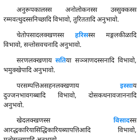
अनुरूपकालस्स अनोलोकनस्स उस्सुक्कस्स
रम्मवत्थुदस्सनिच्छादि विभावो, तुरिततादि अनुभावो.
चेतोपसादलक्खणस्स
हरिस
स्स मङ्गलकीळादि
विभावो, सन्तोसवचनादि अनुभावो.
सरणलक्खणाय
सति
या सञ्ञाणदस्सनादि विभावो,
भमुक्खेपादि अनुभावो.
परसम्पत्तिअसहनलक्खणाय
इस्सा
य
दुज्जनभावगब्बादि विभावो, दोसकथनावजाननादि
अनुभवो.
खेदलक्खणस्स
विसाद
स्स
आरद्धकारियासिद्धिकारियब्यापत्तिआदि विभावो,