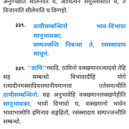
अनुगच्छति सीलेनाति च, ओचित्येन समुल्लासोति च, तं
विजानाति सीलेनाति च विग्गहो.
.
३३९
ठायीसम्बन्धिनो भाव-विभावा
सानुभावका;
सम्पज्जन्ति निबन्धा ते, रसस्सादाय
साधुनं
.
.
‘‘ठायि’’
च्चादि. ठायिनो वक्खमानरत्यादयो तेहि
३३९
सह सम्बन्धो विभावादीहि योगे
रत्यादीनमस्सादियत्तमानीयमानत्ता एतेसमत्थीति
ठायीसम्बन्धिनो
. सह अनुभावेहि वक्खमानलक्खणेहीति
सानुभावका,
भावो विभावो च, वक्खमानो भावेन
भावाभासोपि इमिनाव सङ्गहितो, रसस्सादाय सम्पज्जन्तीति
सम्बन्धो.