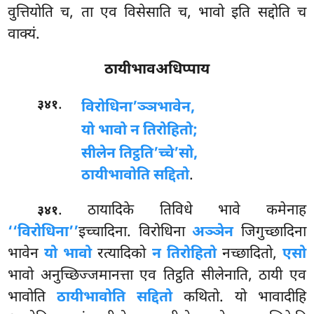
वुत्तियोति च, ता एव विसेसाति च, भावो इति सद्दोति च
वाक्यं.
ठायीभावअधिप्पाय
.
३४१
विरोधिना’ञ्ञभावेन,
यो भावो न तिरोहितो;
सीलेन तिट्ठति’च्चे’सो,
ठायीभावोति सद्दितो
.
. ठायादिके तिविधे भावे कमेनाह
३४१
‘‘विरोधिना’’
इच्चादिना. विरोधिना
अञ्ञेन
जिगुच्छादिना
भावेन
यो भावो
रत्यादिको
न तिरोहितो
नच्छादितो,
एसो
भावो अनुच्छिज्जमानत्ता एव तिट्ठति सीलेनाति, ठायी एव
भावोति
ठायीभावोति सद्दितो
कथितो. यो भावादीहि