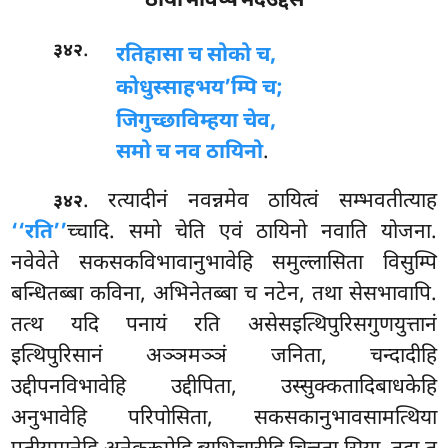
ठायीभावप्पभेदउद्देस
.
३४२
रतिहासा च सोको च,
कोधुस्साहभय’म्पि च;
जिगुच्छाविम्हया चेव,
समो च नव ठायिनो
.
. रत्यादीनं
नवन्नमेव ठायित्वं सम्भवतीत्याह
३४२
‘‘रति’’
च्चादि. समो चेति एवं ठायिनो नवाति योजना.
नवेवेते सकसकविभावानुभावेहि समुल्लासिता विसुम्पि
बन्धितब्बा कविना, अभिनेतब्बा च नटेन, तथा सेसभावापि.
तत्थ यदि पनायं रति असेसइत्थिपुरिसगुणयुत्तानं
इत्थिपुरिसानं अञ्ञमञ्ञं जनिता, चन्दादीहि
उद्दीपनविभावेहि उद्दीपिता, उस्सुक्कतादिबाधकेहि
अनुभावेहि परिपोसिता, सकसकानुभावसामत्थिया