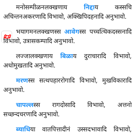
मनोसम्पीळनलक्खणाय
निद्दा
य कस्सचि
अचिन्तनअकरणादि विभावो, अक्खिपिदहनादि अनुभावो.
भयागमनलक्खणस्स
आवेग
स्स पच्चत्थिकदस्सनादि
📜
विभावो, उत्रासकम्पादि अनुभावो.
लज्जालक्खणाय
बिळा
य दुराचारादि विभावो,
अधोमुखतादि अनुभावो.
मरण
स्स सत्थपहाररोगादि विभावो, मुखविकारादि
अनुभावो.
चापल्ल
स्स रागदोसादि विभावो, अत्तनो
सच्छन्दचरणादि अनुभावो.
ब्याधि
या वातपित्तादीनं उस्सदभावादि विभावो,