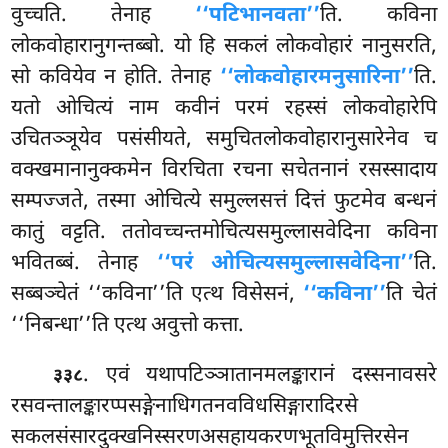
वुच्चति. तेनाह
‘‘पटिभानवता’’
ति. कविना
लोकवोहारानुगन्तब्बो. यो हि सकलं लोकवोहारं नानुसरति,
सो कवियेव न होति. तेनाह
‘‘लोकवोहारमनुसारिना’’
ति.
यतो ओचित्यं नाम कवीनं परमं रहस्सं लोकवोहारेपि
उचितञ्ञूयेव पसंसीयते, समुचितलोकवोहारानुसारेनेव च
वक्खमानानुक्कमेन विरचिता रचना सचेतनानं रसस्सादाय
सम्पज्जते, तस्मा ओचित्ये समुल्लसत्तं दित्तं फुटमेव बन्धनं
कातुं वट्टति. ततोवच्चन्तमोचित्यसमुल्लासवेदिना कविना
भवितब्बं. तेनाह
‘‘परं ओचित्यसमुल्लासवेदिना’’
ति.
सब्बञ्चेतं ‘‘कविना’’ति एत्थ विसेसनं,
‘‘कविना’’
ति चेतं
‘‘निबन्धा’’ति एत्थ अवुत्तो कत्ता.
. एवं यथापटिञ्ञातानमलङ्कारानं दस्सनावसरे
३३८
रसवन्तालङ्कारप्पसङ्गेनाधिगतनवविधसिङ्गारादिरसे
सकलसंसारदुक्खनिस्सरणअसहायकरणभूतविमुत्तिरसेन