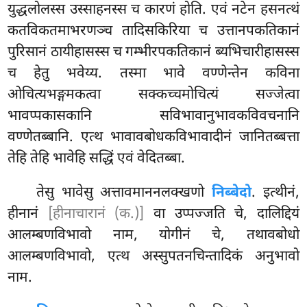
युद्धलोलस्स उस्साहनस्स च कारणं होति. एवं नटेन हसनत्थं
कतविकतमाभरणञ्च तादिसकिरिया च उत्तानपकतिकानं
पुरिसानं ठायीहासस्स च गम्भीरपकतिकानं ब्यभिचारीहासस्स
च हेतु भवेय्य. तस्मा भावे वण्णेन्तेन कविना
ओचित्यभङ्गमकत्वा सक्कच्चमोचित्यं सज्जेत्वा
भावप्पकासकानि सविभावानुभावकविवचनानि
वण्णेतब्बानि. एत्थ भावावबोधकविभावादीनं जानितब्बत्ता
तेहि तेहि भावेहि सद्धिं एवं वेदितब्बा.
तेसु भावेसु अत्तावमाननलक्खणो
निब्बेदो
. इत्थीनं,
हीनानं
[हीनाचारानं (क.)]
वा उप्पज्जति चे, दालिद्दियं
आलम्बणविभावो नाम, योगीनं चे, तथावबोधो
आलम्बणविभावो, एत्थ अस्सुपतनचिन्तादिकं अनुभावो
नाम.