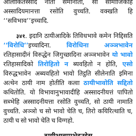
आलोकितस्सादं नीतो समानीतो, सो सामाजिकेहि
अस्सादियमानत्ता रसोति वुच्चति. वक्खति हि
‘‘सविभाव’’इच्चादि.
. इदानि ठायीआदिके तिविधभावे कमेन निद्दिसति
३४१
‘‘विरोधि’’
इच्चादिना.
विरोधिना अञ्ञभावेन
रतिहासादीनं विरुद्धेन जिगुच्छादिना अञ्ञभावेन
यो भावो
रतिहासादिको
तिरोहितो न
ब्यवहितो न होति,
एसो
विरुद्धभावेन अब्यवहितो भावो तिट्ठति सीलेनाति इमिना
अत्थेन ठायी नाम होतीति कत्वा
ठायीभावोति सद्दितो
कथितोति. यो विभावानुभावादीहि अस्सादनीयत्तं पापितो
सब्भेहि अस्सादनीयत्ता रसोति वुच्चति, सो ठायी नामाति
वुच्चति. अञ्ञो च सो भावो चेति च, तिरो कयिरित्थाति च,
ठायी च सो भावो चेति च विग्गहो.