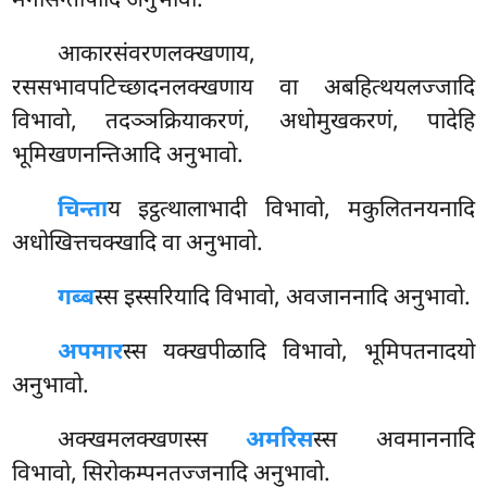
मनोसन्तापादि अनुभावो.
आकारसंवरणलक्खणाय,
रससभावपटिच्छादनलक्खणाय वा अबहित्थयलज्जादि
विभावो, तदञ्ञक्रियाकरणं, अधोमुखकरणं, पादेहि
भूमिखणनन्तिआदि अनुभावो.
चिन्ता
य इट्ठत्थालाभादी विभावो, मकुलितनयनादि
अधोखित्तचक्खादि वा अनुभावो.
गब्ब
स्स इस्सरियादि विभावो, अवजाननादि अनुभावो.
अपमार
स्स यक्खपीळादि विभावो, भूमिपतनादयो
अनुभावो.
अक्खमलक्खणस्स
अमरिस
स्स अवमाननादि
विभावो, सिरोकम्पनतज्जनादि अनुभावो.