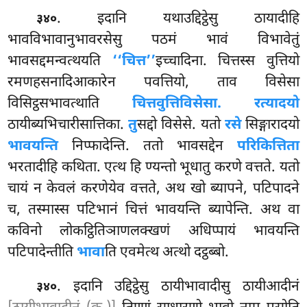
. इदानि यथाउद्दिट्ठेसु ठायादीहि
३४०
भावविभावानुभावरसेसु पठमं भावं विभावेतुं
भावसद्दमन्वत्थयति
‘‘चित्त’’
इच्चादिना. चित्तस्स वुत्तियो
रमणहसनादिआकारेन पवत्तियो, ताव विसेसा
विसिट्ठसभावत्थाति
चित्तवुत्तिविसेसा.
रत्यादयो
ठायीब्यभिचारीसात्तिका.
तु
सद्दो विसेसे. यतो
रसे
सिङ्गारादयो
भावयन्ति
निप्फादेन्ति. ततो भावसद्देन
परिकित्तिता
भरतादीहि कथिता. एत्थ हि ण्यन्तो भूधातु करणे वत्तते. यतो
चायं न केवलं करणेयेव वत्तते, अथ खो ब्यापने, पटिपादने
च, तस्मास्स पटिभानं चित्तं भावयन्ति ब्यापेन्ति. अथ वा
कविनो लोकट्ठितिञाणलक्खणं अधिप्पायं भावयन्ति
पटिपादेन्तीति
भावा
ति एवमेत्थ अत्थो दट्ठब्बो.
. इदानि उद्दिट्ठेसु ठायीभावादीसु ठायीआदीनं
३४०