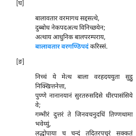
[घ]
बालावतार वरमागध सद्दसत्थे,
दुब्बोध नेकपदअत्थ विनिच्छयेन;
अत्थाय आधुनिक बालपरम्पराय,
बालावतार वरगण्ठिपदं
करिस्सं.
[ङ]
निच्चं ये मेत्थ बाला वरहदययुता सुट्ठु
निक्खित्तनेत्ता,
पुण्णे नानानयानं सुरतरुसदिसे धीरपासंसिये
वे;
गम्भीरं दुत्तरं ते जिनवचनुदधिं तिण्णथामा
भवेय्युं,
लद्धोपाया च चन्दं तदितरपचुरं सक्कतं