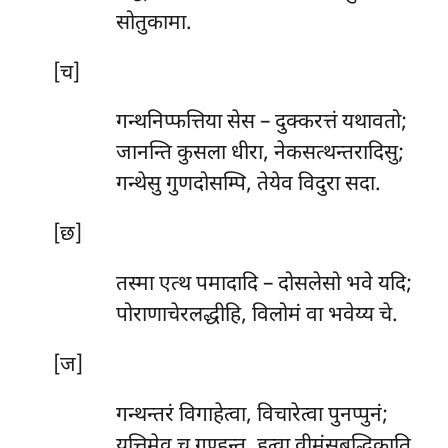
सोतुकामा.
[च]
गन्थनिप्फत्तिया सेस – दुक्करत्तं यथावतो;
जानन्ति कुसला धीरा, नेकसत्थन्तरादिसु;
गन्थेसु गुणदोसम्पि, तेयेव विदुरा सदा.
[छ]
तस्मा एत्थ पमादादि – दोसलेसो भवे यदि;
पोराणाचेरलद्धीहि, विलोमं वा भवेय्य चे.
[ज]
गन्थन्तरं विगाहेत्वा, विचारेत्वा पुनप्पुनं;
युत्तिमेव च गण्हन्तु, हुत्वा वीमंसबुद्धिकाति.