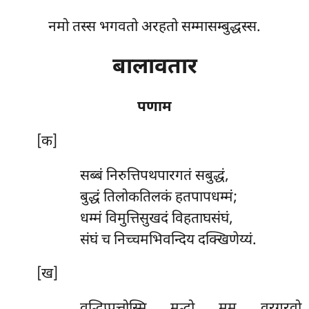
नमो तस्स भगवतो अरहतो सम्मासम्बुद्धस्स.
बालावतार
पणाम
[क]
सब्बं निरुत्तिपथपारगतं सबुद्धं,
बुद्धं तिलोकतिलकं हतपापधम्मं;
धम्मं विमुत्तिसुखदं विहताघसंघं,
संघं च निच्चमभिवन्दिय दक्खिणेय्यं.
[ख]