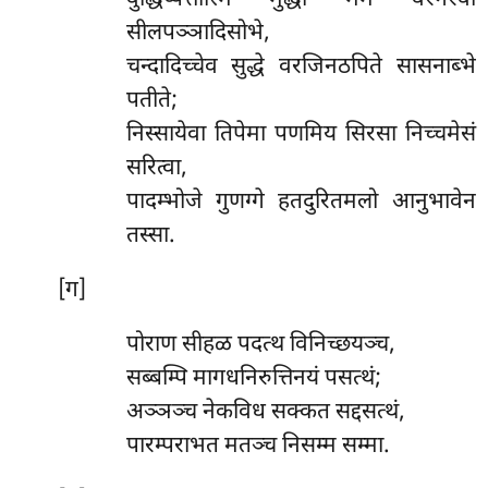
वुद्धिप्पत्तोस्मि मुद्धो मम वरगरवो
सीलपञ्ञादिसोभे,
चन्दादिच्चेव सुद्धे वरजिनठपिते सासनाब्भे
पतीते;
निस्सायेवा तिपेमा पणमिय सिरसा निच्चमेसं
सरित्वा,
पादम्भोजे गुणग्गे हतदुरितमलो आनुभावेन
तस्सा.
[ग]
पोराण सीहळ पदत्थ विनिच्छयञ्च,
सब्बम्पि मागधनिरुत्तिनयं पसत्थं;
अञ्ञञ्च नेकविध सक्कत सद्दसत्थं,
पारम्पराभत मतञ्च निसम्म सम्मा.