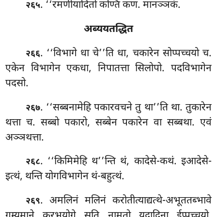
. ‘‘रमणीयादितो
कण्ति कण. मानञ्ञकं.
२६५
अब्ययतद्धित
. ‘‘विभागे
धा चे’’ति धा, चकारेन सोप्पच्चयो च.
२६६
एकेन विभागेन एकधा, निपातत्ता सिलोपो. पदविभागेन
पदसो.
. ‘‘सब्बनामेहि पकारवचने तु था’’ति था. तुकारेन
२६७
थत्ता च. सब्बो पकारो, सब्बेन पकारेन वा सब्बथा. एवं
अञ्ञथत्ता.
. ‘‘किमिमेहि
थ’’न्ति थं, कादेसे-कथं. इआदेसे-
२६८
इत्थं, थन्ति योगविभागेन थं-बहुत्थं.
. अमलिनं मलिनं करोतीत्याद्यत्थे-अभूततब्भावे
२६९
गम्यमाने करभूयोगे सति नामतो यदादिना ईप्पच्चयो,