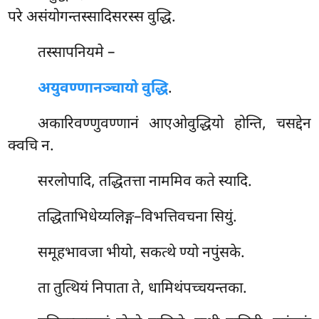
परे असंयोगन्तस्सादिसरस्स वुद्धि.
तस्सापनियमे –
अयुवण्णानञ्चायो वुद्धि
.
अकारिवण्णुवण्णानं आएओवुद्धियो होन्ति, चसद्देन
क्वचि न.
सरलोपादि, तद्धितत्ता नाममिव कते स्यादि.
तद्धिताभिधेय्यलिङ्ग–विभत्तिवचना
सियुं.
समूहभावजा भीयो, सकत्थे ण्यो नपुंसके.
ता तुत्थियं निपाता ते, धामिथंपच्चयन्तका.