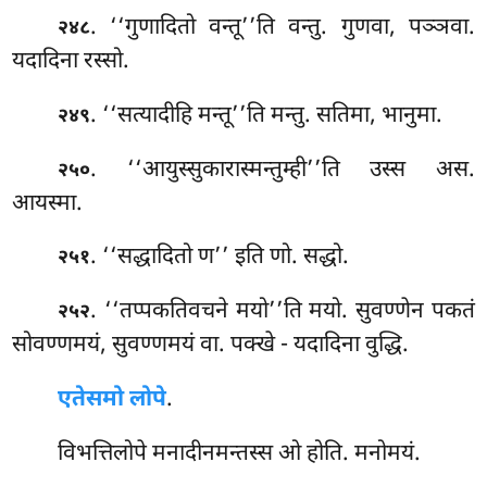
. ‘‘गुणादितो वन्तू’’ति वन्तु. गुणवा, पञ्ञवा.
२४८
यदादिना रस्सो.
. ‘‘सत्यादीहि
मन्तू’’ति मन्तु. सतिमा, भानुमा.
२४९
. ‘‘आयुस्सुकारास्मन्तुम्ही’’ति
उस्स अस.
२५०
आयस्मा.
. ‘‘सद्धादितो ण’’ इति णो. सद्धो.
२५१
. ‘‘तप्पकतिवचने
मयो’’ति मयो. सुवण्णेन पकतं
२५२
सोवण्णमयं, सुवण्णमयं वा. पक्खे - यदादिना वुद्धि.
एतेसमो लोपे
.
विभत्तिलोपे मनादीनमन्तस्स ओ होति. मनोमयं.