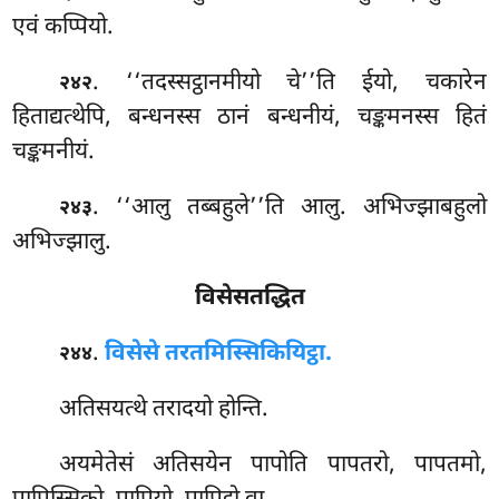
एवं कप्पियो.
. ‘‘तदस्सट्ठानमीयो
चे’’ति ईयो, चकारेन
२४२
हिताद्यत्थेपि, बन्धनस्स ठानं बन्धनीयं, चङ्कमनस्स हितं
चङ्कमनीयं.
. ‘‘आलु
तब्बहुले’’ति आलु. अभिज्झाबहुलो
२४३
अभिज्झालु.
विसेसतद्धित
.
विसेसे तरतमिस्सिकियिट्ठा.
२४४
अतिसयत्थे तरादयो होन्ति.
अयमेतेसं
अतिसयेन पापोति पापतरो, पापतमो,