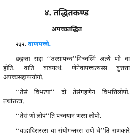
४. तद्धितकण्ड
अपच्चतद्धित
.
वाणपच्चे.
२३२
छट्ठन्ता
सद्दा ‘‘तस्सापच्च’’मिच्चस्मिं अत्थे णो वा
होति. वाति वाक्यत्थं. णेनेवापच्चत्थस्स वुत्तत्ता
अपच्चसद्दाप्पयोगो.
‘‘तेसं विभत्या’’ दो तेसंगहणेन विभत्तिलोपो.
तथोत्तरत्र.
‘‘तेसं णो लोपं’’ति पच्चयानं णस्स लोपो.
‘‘वुद्धादिसरस्स वा संयोगन्तस्स सणे चे’’ति सणकारे