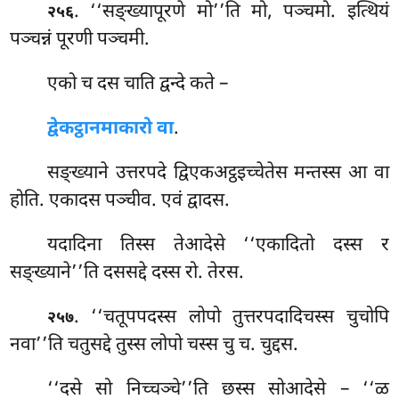
. ‘‘सङ्ख्यापूरणे
मो’’ति मो, पञ्चमो. इत्थियं
२५६
पञ्चन्नं पूरणी पञ्चमी.
एको च दस चाति द्वन्दे कते –
द्वेकट्ठानमाकारो वा
.
सङ्ख्याने उत्तरपदे द्विएकअट्ठइच्चेतेस मन्तस्स आ वा
होति. एकादस पञ्चीव. एवं द्वादस.
यदादिना तिस्स तेआदेसे ‘‘एकादितो दस्स र
सङ्ख्याने’’ति दससद्दे दस्स रो. तेरस.
. ‘‘चतूपपदस्स
लोपो तुत्तरपदादिचस्स चुचोपि
२५७
नवा’’ति चतुसद्दे तुस्स लोपो चस्स चु च. चुद्दस.
‘‘दसे सो निच्चञ्चे’’ति छस्स सोआदेसे – ‘‘ळ