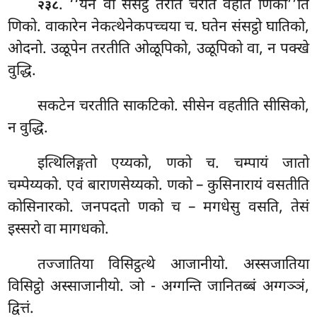
. ‘‘येन
वा संसट्ठं तरति चरति वहति णिको’’ति
२३८
णिको. वाकारेन नेकत्थेनेकपच्चया च. घतेन संसट्ठो घातिको,
ओदनो. उळूपेन तरतीति ओळूपिको, उळूपिको वा, न पक्खे
वुद्धि.
सकटेन चरतीति साकटिको. सीसेन वहतीति सीसिको,
न वुद्धि.
इत्थिलिङ्गतो एय्यको, णको च. चम्पायं जातो
चम्पेय्यको. एवं बाराणसेय्यको. णको – कुसिनारायं वसतीति
कोसिनारको. जनपदतो णको च – मगधेसु वसति, तेसं
इस्सरो वा मागधको.
तज्जातिया
विसिट्ठत्थे आजानीयो. अस्सजातिया
विसिट्ठो अस्साजानीयो. ञो - अग्गन्ति जानितब्बं अग्गञ्ञं,
द्वित्तं.