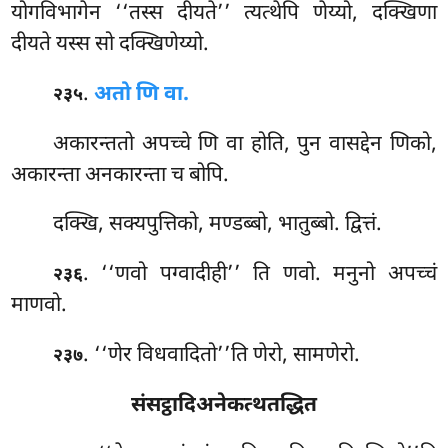
योगविभागेन ‘‘तस्स दीयते’’ त्यत्थेपि णेय्यो, दक्खिणा
दीयते यस्स सो दक्खिणेय्यो.
.
अतो णि वा.
२३५
अकारन्ततो
अपच्चे णि वा होति, पुन वासद्देन णिको,
अकारन्ता अनकारन्ता च बोपि.
दक्खि, सक्यपुत्तिको, मण्डब्बो, भातुब्बो. द्वित्तं.
. ‘‘णवो
पग्वादीही’’ ति णवो. मनुनो अपच्चं
२३६
माणवो.
. ‘‘णेर
विधवादितो’’ति णेरो, सामणेरो.
२३७
संसट्ठादिअनेकत्थतद्धित