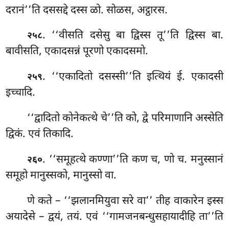
दरानं’’ति दससद्दे दस्स ळो. सोळस, अट्ठारस.
. ‘‘वीसति
दसेसु बा द्विस्स तू’’ति द्विस्स बा.
२५८
बावीसति, एकादसन्नं पूरणो एकादसमो.
. ‘‘एकादितो दसस्सी’’ति इत्थियं ई. एकादसी
२५९
इच्चादि.
‘‘द्वादितो कोनेकत्थे चे’’ति को, द्वे परिमाणानि अस्सेति
द्विकं. एवं तिकादि.
. ‘‘समूहत्थे
कण्णा’’ति कण च, णो च. मनुस्सानं
२६०
समूहो मानुस्सको, मानुस्सो वा.
णे कते – ‘‘झलानमियुवा सरे वा’’ तीह वाकारेन इस्स
अयादेसे – द्वयं, तयं. एवं ‘‘गामजनबन्धुसहायादीहि ता’’ति