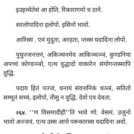
इउइच्चेतेसं आ होति, रिकारागमो च ठाने.
सरलोपादिना इलोपो. इसिनो भावो.
आरिस्सं
. एवं मुदुता, अरहता, न्तस्स यदादिना लोपो.
पुथुज्जनत्तनं, अकिञ्चनमेव आकिञ्चञ्ञं, कुण्डनिया
अपच्चं कोण्डञ्ञो, एत्थ वुद्धादो वाकारेन संयोगन्तस्सापि
वुद्धि.
पदाय
हितं पज्जं, धनायं संवत्तनिकं धञ्ञं, सतितो
सम्भूतं सच्चं, इलोपो, तीसु न वुद्धि. देवो एव देवता.
. ‘‘ण
विसमादीही’’ति भावे णो. वेसमं. उजुनो
२६४
भावो अज्जवं. एत्थ उस्स आत्ते परूकारस्स यदादिना अवो.