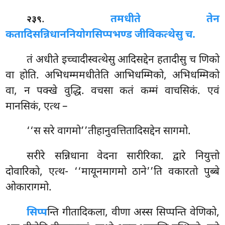
.
तमधीते तेन
२३९
कतादिसन्निधाननियोगसिप्पभण्ड जीविकत्थेसु च.
तं
अधीते इच्चादीस्वत्थेसु आदिसद्देन हतादीसु च णिको
वा होति. अभिधम्ममधीतेति आभिधम्मिको, अभिधम्मिको
वा, न पक्खे वुद्धि. वचसा कतं कम्मं वाचसिकं. एवं
मानसिकं, एत्थ –
‘‘स
सरे वागमो’’तीहानुवत्तितादिसद्देन सागमो.
सरीरे सन्निधाना वेदना सारीरिका. द्वारे नियुत्तो
दोवारिको, एत्थ- ‘‘मायूनमागमो ठाने’’ति वकारतो पुब्बे
ओकारागमो.
सिप्प
न्ति
गीतादिकला, वीणा अस्स सिप्पन्ति वेणिको,