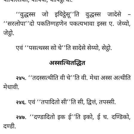
पापिस्सिको, पापियो, पापिट्ठो वा.
‘‘वुद्धस्स
जो इयिट्ठेसू’’ति वुद्धस्स जादेसे –
‘‘सरलोपा’’दो पकतिग्गहणेन पकत्यभावा इस्स ए. जेय्यो,
जेट्ठो.
एवं ‘‘पसत्थस्स सो चे’’ति सादेसे सेय्यो, सेट्ठो.
अस्सत्थितद्धित
. ‘‘तदस्सत्थीति
वी चे’’ति वी. मेधा अस्स अत्थीति
२४५
मेधावी.
. एवं
‘‘तपादितो सी’’ति सी, द्वित्तं, तपस्सी.
२४६
. ‘‘दण्डादितो
इक ई’’ति इको, ई च. दण्डिको,
२४७
दण्डी.