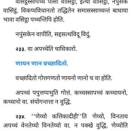
वसिट्ठस्सापच्चं
पोसो वासिट्ठो, इत्थी वासिट्ठी, नपुंसकं
वासिट्ठं. विकप्पविधानतो तद्धितेन समासस्साच्चन्तं बाधाया
भावा वसिट्ठा पच्चन्तिपि होति.
नपुंसकेन वापीति, सद्दसत्थविदू विदुं.
. वा
अपच्चेति चाधिकारो.
२३३
णायन णान वच्छादितो
.
वच्छादितो गोत्तगणतो णायनो णानो च वा होति.
अपच्चं पपुत्तप्पभुति गोत्तं. कच्चस्सापच्चं कच्चायनो,
कच्चानो वा. संयोगन्तत्ता न वुद्धि.
. ‘‘णेय्यो
कत्तिकादीही’’ति णेय्यो, विनताय
२३४
अपच्चं वेनतेय्यो विनतेय्यो वा. न पक्खे वुद्धि, णेय्योति