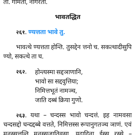
ता. गामता, नागरता.
भावतद्धित
.
ण्यत्तता भावे तु.
२६१
भावत्थे ण्यत्तता होन्ति. तुसद्देन त्तनो च. सकत्थादीसुपि
ण्यो, सकत्थे ता च.
.
होन्त्यस्मा
सद्दञाणानि,
२६२
भावो सा सद्दवुत्तिया;
निमित्तभूतं नामञ्च,
जाति दब्बं क्रिया गुणो.
. यथा
– चन्दस्स भावो चन्दत्तं. इह नामवसा
२६३
चन्दसद्दो चन्दद्दब्बे वत्तते, निमित्तस्स रूपानुगतञ्च ञाणं. एवं
मनुस्सत्तन्ति मनुस्सजातिवसा. यदादिना ईस्स रस्से –