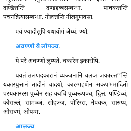
दण्डित्तन्ति दण्डद्दब्बसम्बन्धा. पाचकत्तन्ति
पचनक्रियासम्बन्धा. नीलत्तन्ति नीलगुणवसा.
एवं ण्यादीसुपि यथायोगं ञेय्यं. ण्यो.
अवण्णो ये लोपञ्च
.
ये
परे अवण्णो लुप्यते, चकारेन इकारोपि.
यवतं तलणदकारानं ब्यञ्जनानि चलञ जकारत्त’’न्ति
यकारयुत्तानं तादीनं चादयो, कारग्गहणेन सकपभमादितो
परयकारस्स पुब्बेन सह क्वचि पुब्बरूपञ्च, द्वित्तं. पण्डिच्चं,
कोसल्लं, सामञ्ञं, सोहज्जं, पोरिस्सं, नेपक्कं, सारुप्पं,
ओसब्भं, ओपम्मं.
आत्तञ्च
.