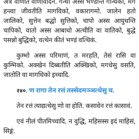
अत्र वीणेति वीणावादनं. गन्धो अस्स भण्डन्ति गन्धिको, मगे
हन्त्वा जीवतीति मागविको, वकारागमो. जालेन हतो
जालिको, सुत्तेन बद्धो सुत्तिको, चापो अस्स आयुधन्ति
चापिको, वातो अस्स आबाधो अत्थीति वा वातिको, बुद्धे
पसन्नो बुद्धिको, वत्थेन कीतं भण्डं वत्थिकं.
कुम्भो
अस्स परिमाणं, त मरहति, तेसं रासि वा
कुम्भिको. अक्खेन दिब्बतीति अक्खिको, मगधेसु वसति,
जातोति वा मागधिको इच्चादि.
.
ण रागा तेन रत्तं तस्सेदमञ्ञत्थेसु च.
२४०
तेन
रत्तं त्याद्यत्थेसु णो वा होति. कसावेन रत्तं कासावं.
एवं
नीलं पीतमिच्चादि. न वुद्धि, महिसस्स इदं माहिसं,
सिङ्गं.