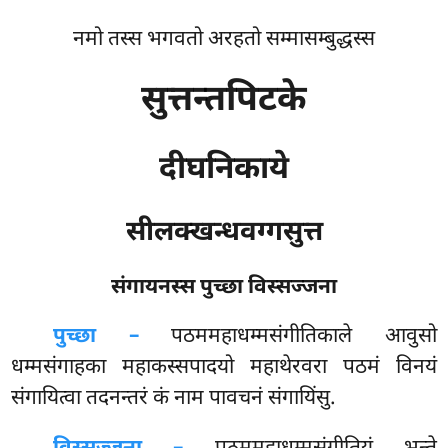
नमो तस्स भगवतो अरहतो सम्मासम्बुद्धस्स
सुत्तन्तपिटके
दीघनिकाये
सीलक्खन्धवग्गसुत्त
संगायनस्स पुच्छा विस्सज्जना
पुच्छा –
पठममहाधम्मसंगीतिकाले
आवुसो
धम्मसंगाहका महाकस्सपादयो महाथेरवरा पठमं विनयं
संगायित्वा तदनन्तरं कं नाम पावचनं संगायिंसु.