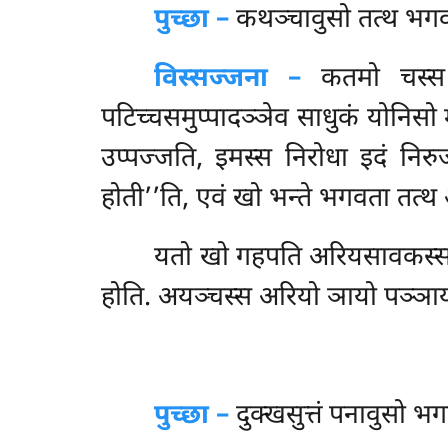
पुच्छा –
कथञ्चावुसो
तत्थ भगव
विस्सज्जना –
कतमो चस्स अ
पटिच्चसमुप्पादञ्ञेव साधुकं योनिसो 
उप्पज्जति, इमस्स निरोधा इदं निरु
होती’’ति, एवं खो भन्ते भगवता तत्थ
यतो
खो गहपति अरियसावकस्स इमा
होति. अयञ्चस्स अरियो ञायो पञ्ञाय सु
पुच्छा –
दुक्खसुत्तं
पनावुसो भग