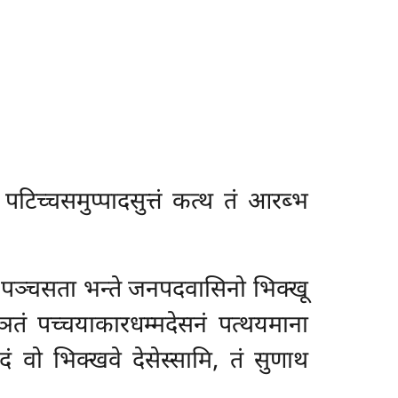
 पटिच्चसमुप्पादसुत्तं कत्थ तं आरब्भ
 पञ्चसता भन्ते जनपदवासिनो भिक्खू
ञ्ञतं पच्चयाकारधम्मदेसनं पत्थयमाना
पादं वो भिक्खवे देसेस्सामि, तं सुणाथ