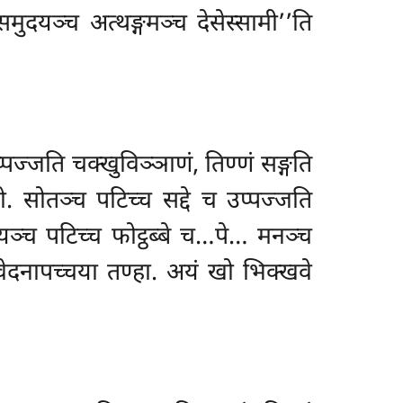
मुदयञ्च अत्थङ्गमञ्च देसेस्सामी’’ति
ज्जति चक्खुविञ्ञाणं, तिण्णं सङ्गति
. सोतञ्च पटिच्च सद्दे च उप्पज्जति
ञ्च पटिच्च फोट्ठब्बे च…पे… मनञ्च
 वेदनापच्चया तण्हा. अयं खो भिक्खवे