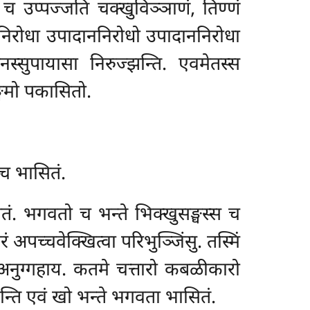
च उप्पज्जति चक्खुविञ्ञाणं, तिण्णं
गनिरोधा उपादाननिरोधो उपादाननिरोधा
्सुपायासा निरुज्झन्ति. एवमेतस्स
्गमो पकासितो.
्च भासितं.
तं. भगवतो च भन्ते भिक्खुसङ्घस्स च
पच्चवेक्खित्वा परिभुञ्जिंसु. तस्मिं
वा अनुग्गहाय. कतमे चत्तारो कबळीकारो
्ति एवं खो भन्ते भगवता भासितं.