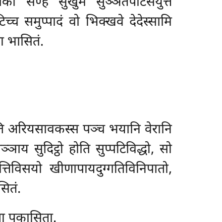
ा सण्हं सुखुमं सुञ्ञतपटिसंयुत्तं
िच्च समुप्पादं वो भिक्खवे देदेस्सामि
ा भासितं.
ति अरियसावकस्स पञ्च भयानि वेरानि
ञाय सुदिट्ठो होति सुप्पटिविद्धो, सो
तिविसयो खीणापायदुग्गतिविनिपातो,
ितं.
ता पकासिता.