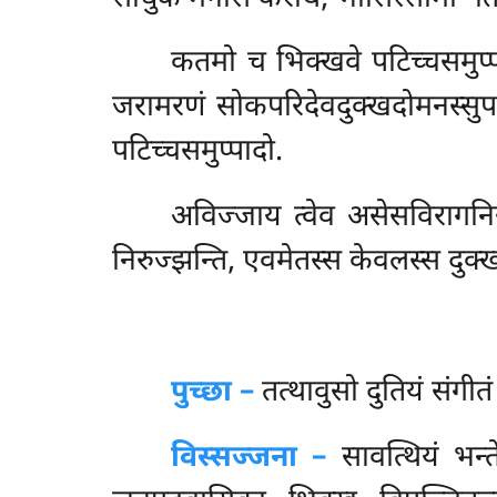
कतमो
च भिक्खवे पटिच्चसमुप्प
जरामरणं सोकपरिदेवदुक्खदोमनस्सुपा
पटिच्चसमुप्पादो.
अविज्जाय त्वेव असेसविरागनिर
निरुज्झन्ति, एवमेतस्स केवलस्स दुक्
पुच्छा –
तत्थावुसो
दुतियं संगीत
विस्सज्जना –
सावत्थियं भन्