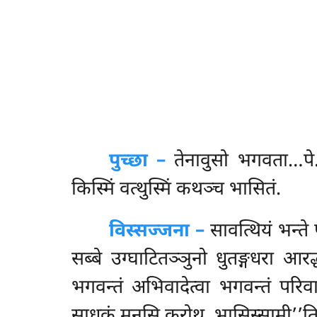
पुच्छा –
तेनावुसो
भगवता…पे… स
किस्मिं वत्थुस्मिं कथञ्च भासितं.
विस्सज्जना –
सावत्थियं भन्त
सब्बे उग्घाटितञ्ञुनो धुतङ्गधरा आर
भगवन्तं अभिवादेत्वा भगवन्तं परिवारे
साधुकं मनसि करोथ, भासिस्सामी’’ति