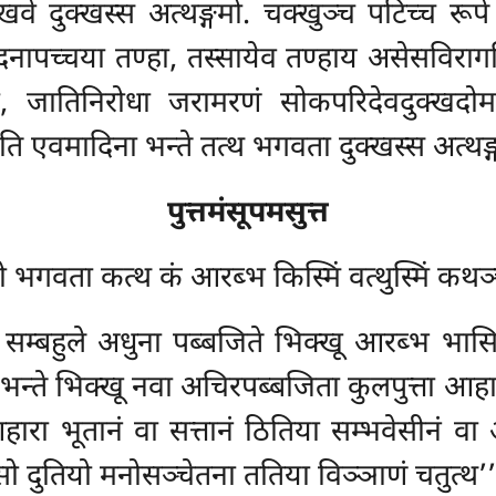
 दुक्खस्स अत्थङ्गमो. चक्खुञ्च पटिच्च रूपे 
वेदनापच्चया तण्हा, तस्सायेव तण्हाय असेसविरा
 जातिनिरोधा जरामरणं सोकपरिदेवदुक्खदोमनस
ीति एवमादिना भन्ते तत्थ भगवता दुक्खस्स अत्थङ
पुत्तमंसूपमसुत्त
ो भगवता कत्थ कं आरब्भ किस्मिं वत्थुस्मिं कथञ
े सम्बहुले अधुना पब्बजिते भिक्खू आरब्भ भासि
ते भिक्खू नवा अचिरपब्बजिता कुलपुत्ता आहारं अ
वे आहारा भूतानं वा सत्तानं ठितिया सम्भवेसीनं 
दुतियो मनोसञ्चेतना ततिया विञ्ञाणं चतुत्थ’’न