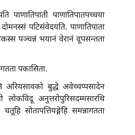
हपति पाणातिपाती पाणातिपातपच्चया
खं दोमनस्सं पटिसंवेदयति. पाणातिपाता
स्स पञ्चन्नं भयानं वेरानं वूपसन्तता
नागतता पकासिता.
 अरियसावको बुद्धे अवेच्चप्पसादेन
ो लोकविदू अनुत्तरोपुरिसदम्मसारथि
तूहि सोतापत्तियङ्गेहि समन्नागतता