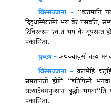
विस्सज्जना –
‘‘कतमानि
प
दिट्ठधम्मिकम्पि भयं वेरं पसवति, सम
टिविरतस्स एवं तं भयं वेरं वूपसन्तं
पकासिता.
पुच्छा –
कथञ्चावुसो
तत्थ भगव
विस्सज्जना –
कतमेहि चतूहि 
समन्नागतो होति ‘‘इतिपिसो भगवा अ
सत्थादेवमनुस्सानं बुद्धो भगवा’’
पकासिता.