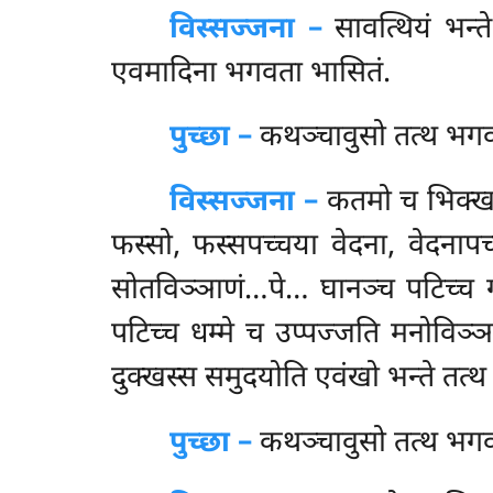
विस्सज्जना –
सावत्थियं भन्ते
एवमादिना भगवता भासितं.
पुच्छा –
कथञ्चावुसो
तत्थ भग
विस्सज्जना –
कतमो च भिक्खवे 
फस्सो, फस्सपच्चया वेदना, वेदनापच
सोतविञ्ञाणं…पे… घानञ्च पटिच्च ग
पटिच्च धम्मे च उप्पज्जति मनोविञ्ञ
दुक्खस्स समुदयोति एवंखो भन्ते तत
पुच्छा –
कथञ्चावुसो
तत्थ भगव