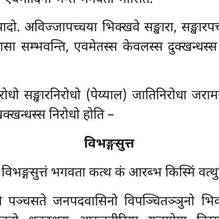
ादो. अविज्जापच्चया भिक्खवे सङ्खारा, सङ्खारप
सा सम्भवन्ति, एवमेतस्स केवलस्स दुक्खन्धस्स
ोधो सङ्खारनिरोधो (पेय्याल) जातिनिरोधा जरा
खक्खन्धस्स निरोधो होति –
विभङ्गसुत्त
ं विभङ्गसुत्तं भगवता कत्थ कं आरब्भ किस्मिं वत्थ
ते पञ्चसते जनपदवासिनो विपञ्चितञ्ञुनो भिक