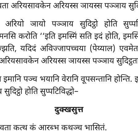
ता अरियसावकेन अरियस्स ञायस्स पञ्ञाय सुदिट्
रियो ञायो पञ्ञाय सुदिट्ठो होति सुप्प
मनसि करोति ‘‘इति इमस्मिं सति इदं होति, इमस्मि
ज्झति, यदिदं अविज्जापच्चया (पेय्याल) एवमेत
 अरियसावकेन अरियस्स ञायस्स पञ्ञाय सुदिट्ठता
नि पञ्च भयानि वेरानि वूपसन्तानि होन्ति. इमेह
दिट्ठो होति सुप्पटिविद्धो–
दुक्खसुत्त
वता कत्थ कं आरब्भ कथञ्च भासितं.