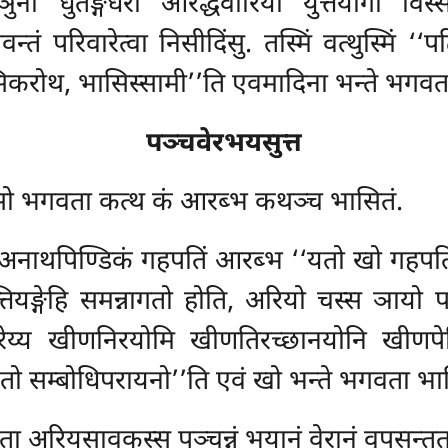
ो धुतङ्गधरा आरद्धवीरिया युत्तयोगा विस्सक
ं परिवारेत्वा निसीदिंसु. तस्मिं वत्थुस्मिं ‘‘पट
िकरोथ, भासिस्सामी’’ति एवमादिना भन्ते भगवत
पञ्चवेरभयसुत्त
सो भगवता कत्थ कं आरब्भ कथञ्च भासितं.
े अनाथपिण्डिकं गहपतिं आरब्भ ‘‘यतो खो गहप
तियङ्गेहि समन्नागतो होति, अरियो चस्स ञायो पञ्
रेय्य खीणनिरयोमि खीणतिरच्छानयोनि खीणपेत्
तो सम्बोधिपरायनो’’ति एवं खो भन्ते भगवता भास
ा अरियसावकस्स पञ्चन्नं भयानं वेरानं वूपसन्त