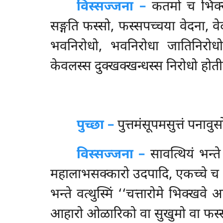
विस्सज्जना –
कतमो च भिक्खवे
सङ्गति फस्सो, फस्सपच्चया वेदना, 
भवनिरोधो, भवनिरोधा जातिनिरोधो,
केवलस्स दुक्खक्खन्धस्स निरोधो होत
पुच्छा –
पुत्तमंसूपमसुत्तं
पनावुस
विस्सज्जना –
सावत्थियं भन्त
महालाभसक्कारो उदपादि, एकच्चे च भन्
भन्ते वत्थुस्मिं ‘‘चत्तारोमे भिक्ख
आहारो ओळारिको वा सुखुमो वा फस्सो 