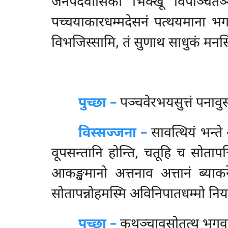
जनपदवासिका भिक्खू विपञ्चितञ्ञुन
पच्चयाकारधम्मदेसनं पत्थयमाना भगवन्त
विभजिस्सामि, तं सुणाथ साधुकं मनस
पुच्छा –
पञ्चवेरभयसुत्तं
पनावु
विस्सज्जना –
सावत्थियं भन्त
वूपसन्तानि होन्ति, चतूहि च सोतापत्
आकङ्खमानो अत्तनाव अत्तानं ब्याक
सोतापन्नोहमस्मि अविनिपातधम्मो निय
पुच्छा –
कथञ्चावुसोतत्थ
भगवत