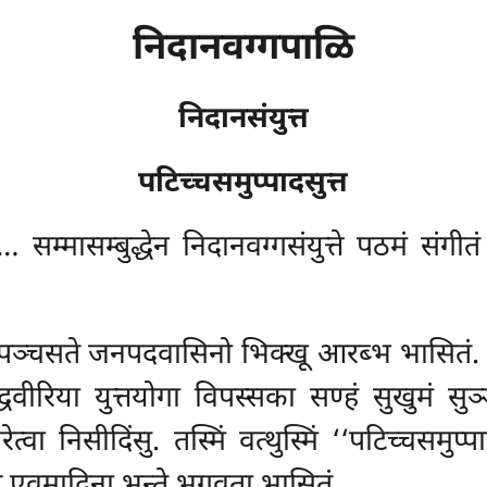
निदानवग्गपाळि
निदानसंयुत्त
पटिच्चसमुप्पादसुत्त
म्मासम्बुद्धेन निदानवग्गसंयुत्ते पठमं संगीतं
े पञ्चसते जनपदवासिनो भिक्खू आरब्भ भासितं.
द्धवीरिया युत्तयोगा विपस्सका सण्हं सुखुमं सु
त्वा निसीदिंसु. तस्मिं वत्थुस्मिं ‘‘पटिच्चसमुप्
 एवमादिना भन्ते भगवता भासितं.