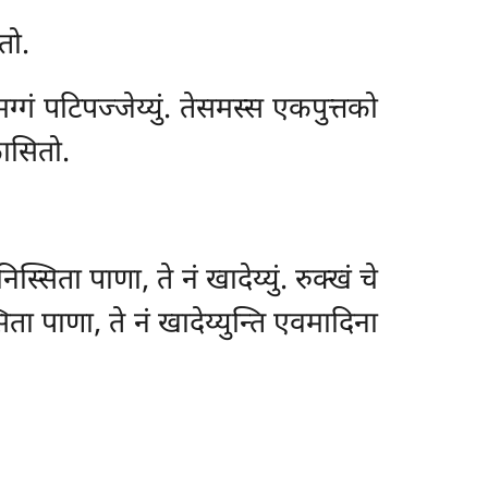
तो.
्गं पटिपज्जेय्युं. तेसमस्स एकपुत्तको
ासितो.
निस्सिता पाणा, ते नं खादेय्युं. रुक्खं चे
सिता पाणा, ते नं खादेय्युन्ति एवमादिना