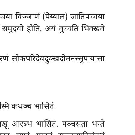
च्चया विञ्ञाणं (पेय्याल) जातिपच्चया
 समुदयो होति. अयं वुच्चति भिक्खवे
मरणं सोकपरिदेवदुक्खदोमनस्सुपायासा
ुस्मिं कथञ्च भासितं.
्खू आरब्भ भासितं. पञ्चसता भन्ते