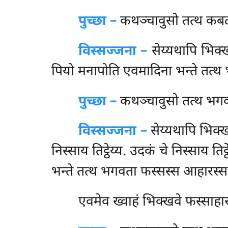
पुच्छा –
कथञ्चावुसो
तत्थ कबळ
विस्सज्जना –
सेय्यथापि भिक्खव
पियो मनापोति एवमादिना भन्ते तत्
पुच्छा –
कथञ्चावुसो
तत्थ भगव
विस्सज्जना –
सेय्यथापि भिक्खवे 
निस्साय तिट्ठेय्य. उदकं चे निस्साय ति
भन्ते तत्थ भगवता फस्सस्स आहारस्स दट
एवमेव
ख्वाहं भिक्खवे फस्साहार