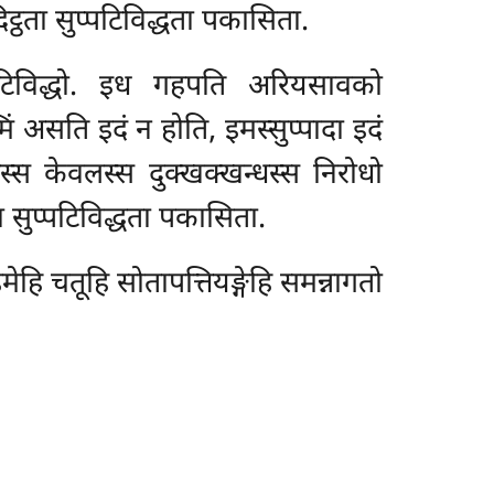
ठता सुप्पटिविद्धता पकासिता.
टिविद्धो. इध गहपति अरियसावको
ं असति इदं न होति, इमस्सुप्पादा इदं
स्स केवलस्स दुक्खक्खन्धस्स निरोधो
 सुप्पटिविद्धता पकासिता.
ि चतूहि सोतापत्तियङ्गेहि समन्नागतो