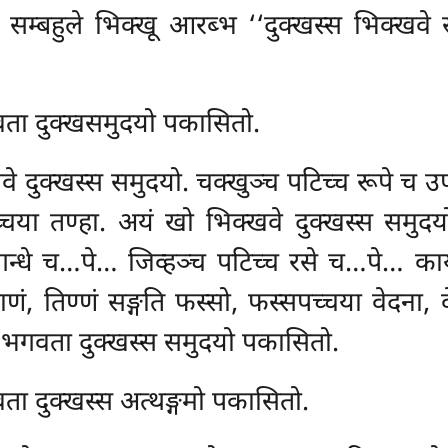
 सम्बहुले भिक्खू आरब्भ ‘‘दुक्खस्स भिक्खवे स
वता दुक्खसमुदयो पकासितो.
दुक्खस्स समुदयो. चक्खुञ्च पटिच्च रूपे च उप्प
्चया तण्हा. अयं खो भिक्खवे दुक्खस्स समुदयो
न्धे च…पे… जिव्हञ्च पटिच्च रसे च…पे… काय
ाणं, तिण्णं सङ्गति फस्सो, फस्सपच्चया वेदना,
्थ भगवता दुक्खस्स समुदयो पकासितो.
ता दुक्खस्स अत्थङ्गमो पकासितो.