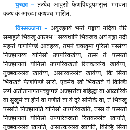
पुच्छा –
तत्थेव
आवुसो फेणपिण्डूपमसुत्तं भगवता
कत्थ कं आरब्भ कथञ्च भासितं.
विस्सज्जना –
अयुज्झायं भन्ते गङ्गाय नदिया तीरे
सम्बहुले भिक्खू आरब्भ ‘‘सेय्यथापि भिक्खवे अयं गङ्गा नदी
महन्तं फेणपिण्डं आवहेय्य, तमेनं चक्खुमा पुरिसो पस्सेय्य
निज्झायेय्य योनिसो उपपरिक्खेय्य, तस्स तं पस्सतो
निज्झायतो योनिसो उपपरिक्खतो रित्तकञ्ञेव खायेय्य,
तुच्छकञ्ञेव खायेय्य, असारकञ्ञेव खायेय्य, किं सिया
भिक्खवे फेणपिण्डे सारो. एवमेव खो भिक्खवे यं किञ्चि
रूपं अतीतानागतपच्चुप्पन्नं अज्झत्तंवा बहिद्धा वा ओळारिकं
वा सुखुमं वा हीनं वा पणीतं वा यं दूरे सन्तिके वा, तं भिक्खु
पस्सति निज्झायति योनिसो उपपरिक्खति, तस्स तं पस्सतो
निज्झायतो योनिसो उपपरिक्खतो रित्तकञ्ञेव खायति,
तुच्छकञ्ञेव खायति, असारकञ्ञेव खायति, किञ्हि सिया