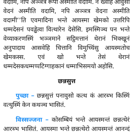
वदामि, नपि अञ्ञत्र रूपा अस्मीति वदामि. न ख्वाहं आवुसो
वेदनं अस्मीति वदामि, नपि अञ्ञत्र वेदना अस्मीति
वदामी’’ति एवमादिना भन्ते आयस्मा खेमको उत्तरिपि
धम्मदेसनं पवड्ढेत्वा वित्थारेन देसेसि. इमस्मिञ्च पन भन्ते
वेय्याकरणस्मिं भञ्ञमाने सट्ठिमत्तानं थेरानं भिक्खूनं
अनुपादाय आसवेहि चित्तानि विमुच्चिंसु आयस्मतोच
खेमकस्स. एवं खो भन्ते तेसं थेरानं
धम्मदेसकधम्मप्पटिग्गाहकानं धम्माभिसमयो अहोसि.
छन्नसुत्त
पुच्छा –
छन्नसुत्तं
पनावुसो कत्थ कं आरब्भ किस्मिं
वत्थुस्मिं केन कथञ्च भासितं.
विस्सज्जना –
कोसम्बियं भन्ते आयस्मन्तं छन्नत्थेरं
आरब्भ भासितं. आयस्मा भन्ते छन्नत्थेरो आयस्मन्तं आनन्दं