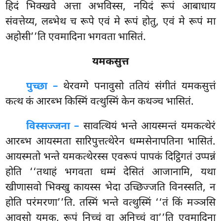
हिदं भिक्खवे अत्ता अभविस्स, नयिदं रूपं आबाधाय
संवत्तेय्य, लब्भेथ च रूपे एवं मे रूपं होतु, एवं मे रूपं मा
अहोसी’’ति एवमादिना भगवता भासितं.
यमकसुत्त
पुच्छा –
थेरवग्गे पनावुसो ततियं संगीतं यमकसुत्तं
कत्थ कं आरब्भ किस्मिं वत्थुस्मिं केन कथञ्च भासितं.
विस्सज्जना –
सावत्थियं भन्ते आयस्मन्तं यमकत्थेरं
आरब्भ आयस्मता सारिपुत्तत्थेरेन धम्मसेनापतिना भासितं.
आयस्मतो भन्ते यमकत्थेरस्स एवरूपं पापकं दिट्ठिगतं उप्पन्नं
होति ‘‘तथाहं भगवता धम्मं देसितं आजानामि, यथा
खीणासवो भिक्खु कायस्स भेदा उच्छिज्जति विनस्सति, न
होति परंमरणा’’ति. तस्मिं भन्ते वत्थुस्मिं ‘‘तं किं मञ्ञसि
आवुसो यमक, रूपं निच्चं वा अनिच्चं वा’’ति एवमादिना