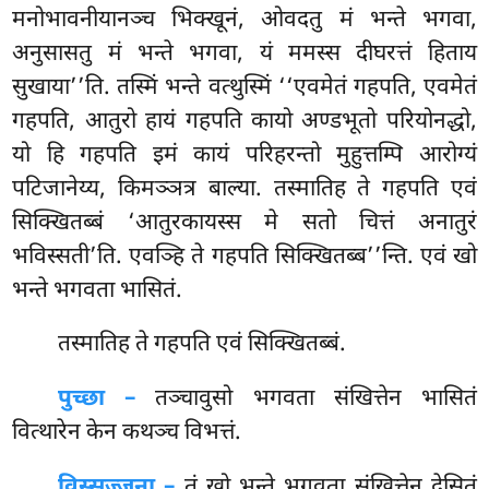
मनोभावनीयानञ्च भिक्खूनं, ओवदतु मं भन्ते भगवा,
अनुसासतु मं भन्ते भगवा, यं ममस्स दीघरत्तं हिताय
सुखाया’’ति. तस्मिं भन्ते वत्थुस्मिं ‘‘एवमेतं गहपति, एवमेतं
गहपति, आतुरो हायं गहपति कायो अण्डभूतो परियोनद्धो,
यो हि गहपति इमं कायं परिहरन्तो मुहुत्तम्पि आरोग्यं
पटिजानेय्य, किमञ्ञत्र बाल्या. तस्मातिह ते गहपति एवं
सिक्खितब्बं ‘आतुरकायस्स मे सतो चित्तं अनातुरं
भविस्सती’ति. एवञ्हि ते गहपति सिक्खितब्ब’’न्ति. एवं खो
भन्ते भगवता भासितं.
तस्मातिह
ते गहपति एवं सिक्खितब्बं.
पुच्छा –
तञ्चावुसो
भगवता संखित्तेन भासितं
वित्थारेन केन कथञ्च विभत्तं.
विस्सज्जना –
तं खो भन्ते भगवता संखित्तेन देसितं