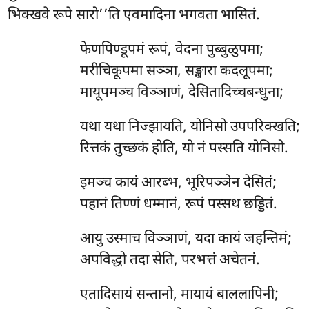
भिक्खवे रूपे सारो’’ति एवमादिना भगवता भासितं.
फेणपिण्डूपमं
रूपं, वेदना पुब्बुळुपमा;
मरीचिकूपमा सञ्ञा, सङ्खारा कदलूपमा;
मायूपमञ्च विञ्ञाणं, देसितादिच्चबन्धुना;
यथा यथा निज्झायति, योनिसो उपपरिक्खति;
रित्तकं तुच्छकं होति, यो नं पस्सति योनिसो.
इमञ्च
कायं आरब्भ, भूरिपञ्ञेन देसितं;
पहानं तिण्णं धम्मानं, रूपं पस्सथ छड्डितं.
आयु उस्माच विञ्ञाणं, यदा कायं जहन्तिमं;
अपविद्धो तदा सेति, परभत्तं अचेतनं.
एतादिसायं सन्तानो, मायायं बाललापिनी;