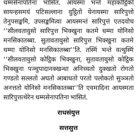
धम्मसेनापतिना भासितं. आयस्मा भन्ते महाकोट्ठिको
सायन्हसमयं पटिसल्लाना वुट्ठितो येनायस्मा सारिपुत्तो
तेनुपसङ्कमि, उपसङ्कमित्वा आयस्मन्तं सारिपुत्तं एतदवोच
‘‘सीलवतावुसो सारिपुत्त भिक्खुना कतमे धम्मा योनिसो
मनसिकातब्बा. सुतावतावुसो सारिपुत्त भिक्खुना कतमे
धम्मा योनिसो मनसिकातब्बा’’ति. तस्मिं भन्ते वत्थुस्मिं
‘‘सीलवतावुसो कोट्ठिक भिक्खुना, सुतावतावुसो कोट्ठिक
भिक्खुना पञ्चुपादानक्खन्धा अनिच्चतो दुक्खतो रोगतो
गण्डतो सल्लतो अघतो आबाधतो परतो पलोकतो सुञ्ञतो
अनत्ततो योनिसो मनसिकातब्बा’’ति एवमादिना आयस्मता
सारिपुत्तत्थेरेन धम्मसेनापतिना भासितं.
राधसंयुत्त
सत्तसुत्त