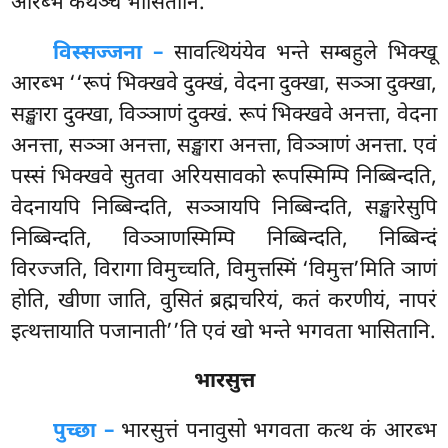
आरब्भ कथञ्च भासितानि.
विस्सज्जना –
सावत्थियंयेव भन्ते सम्बहुले भिक्खू
आरब्भ ‘‘रूपं भिक्खवे दुक्खं, वेदना दुक्खा, सञ्ञा दुक्खा,
सङ्खारा दुक्खा, विञ्ञाणं दुक्खं. रूपं भिक्खवे अनत्ता, वेदना
अनत्ता, सञ्ञा अनत्ता, सङ्खारा अनत्ता, विञ्ञाणं अनत्ता. एवं
पस्सं भिक्खवे सुतवा अरियसावको रूपस्मिम्पि निब्बिन्दति,
वेदनायपि निब्बिन्दति, सञ्ञायपि निब्बिन्दति, सङ्खारेसुपि
निब्बिन्दति, विञ्ञाणस्मिम्पि निब्बिन्दति, निब्बिन्दं
विरज्जति, विरागा विमुच्चति, विमुत्तस्मिं ‘विमुत्त’मिति ञाणं
होति, खीणा जाति, वुसितं ब्रह्मचरियं, कतं करणीयं, नापरं
इत्थत्तायाति पजानाती’’ति एवं खो भन्ते भगवता भासितानि.
भारसुत्त
पुच्छा –
भारसुत्तं
पनावुसो भगवता कत्थ कं आरब्भ