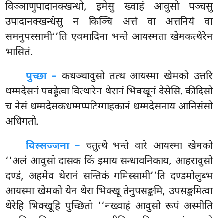
विञ्ञाणुपादानक्खन्धो, इमेसु ख्वाहं आवुसो पञ्चसु
उपादानक्खन्धेसु न किञ्चि अत्तं वा अत्तनियं वा
समनुपस्सामी’’ति एवमादिना भन्ते आयस्मता खेमकत्थेरेन
भासितं.
पुच्छा –
कथञ्चावुसो
तत्थ आयस्मा खेमको उत्तरि
धम्मदेसनं पवड्ढेत्वा वित्थारेन थेरानं भिक्खूनं देसेसि. कीदिसो
च नेसं धम्मदेसकधम्मप्पटिग्गाहकानं धम्मदेसनाय आनिसंसो
अधिगतो.
विस्सज्जना –
चतुत्थे भन्ते वारे आयस्मा खेमको
‘‘अलं आवुसो दासक किं इमाय सन्धावनिकाय, आहरावुसो
दण्डं, अहमेव थेरानं सन्तिकं गमिस्सामी’’ति दण्डमोलुब्भ
आयस्मा खेमको येन थेरा भिक्खू तेनुपसङ्कमि, उपसङ्कमित्वा
थेरेहि भिक्खूहि पुच्छितो ‘‘नख्वाहं आवुसो रूपं अस्मीति