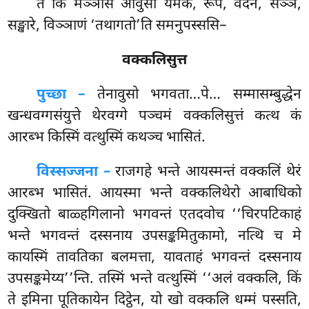
तं
किं मञ्ञसि आवुसो यमक, रूपं, वेदनं, सञ्ञं,
सङ्खारे, विञ्ञाणं ‘तथागतो’ति समनुपस्ससि–
वक्कलिसुत्त
पुच्छा –
तेनावुसो
भगवता…पे… सम्मासम्बुद्धेन
खन्धवग्गसंयुत्ते थेरवग्गे पञ्चमं वक्कलिसुत्तं कत्थ कं
आरब्भ किस्मिं वत्थुस्मिं कथञ्च भासितं.
विस्सज्जना –
राजगहे भन्ते आयस्मन्तं वक्कलिं थेरं
आरब्भ भासितं. आयस्मा भन्ते वक्कलिथेरो आबाधिको
दुक्खितो बाळ्हगिलानो भगवन्तं एतदवोच ‘‘चिरपटिकाहं
भन्ते भगवन्तं दस्सनाय उपसङ्कमितुकामो, नत्थि च मे
कायस्मिं तावतिका बलमत्ता, यावताहं भगवन्तं दस्सनाय
उपसङ्कमेय्य’’न्ति. तस्मिं भन्ते वत्थुस्मिं ‘‘अलं वक्कलि, किं
ते इमिना पूतिकायेन दिट्ठेन, यो खो वक्कलि धम्मं पस्सति,