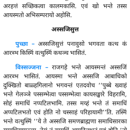
अरहत्तं सच्छिकत्वा कालमकासि. एवं खो भन्ते तस्स
आयस्मतो अभिसम्परायो अहोसि.
अस्सजिसुत्त
पुच्छा –
अस्सजिसुत्तं
पनावुसो भगवता कत्थ कं
आरब्भ किस्मिं वत्थुस्मिं कथञ्च भासितं.
विस्सज्जना –
राजगहे भन्ते आयस्मन्तं अस्सजिं
आरब्भ भासितं. आयस्मा भन्ते अस्सजि आबाधिको
दुक्खितो बाळ्हगिलानो भगवन्तं एतदवोच ‘‘पुब्बे ख्वाहं
भन्ते गेलञ्ञे पस्सम्भेत्वा पस्सम्भेत्वा कायसङ्खारे विहरामि,
सोहं समाधिं नप्पटिलभामि. तस्स मय्हं भन्ते तं समाधिं
अप्पटिलभतो एवं होति नो चस्साहं परिहायामी’’ति. तस्मिं
भन्ते वत्थुस्मिं ‘‘ये ते अस्सजि समणब्राह्मणा समाधिसारका