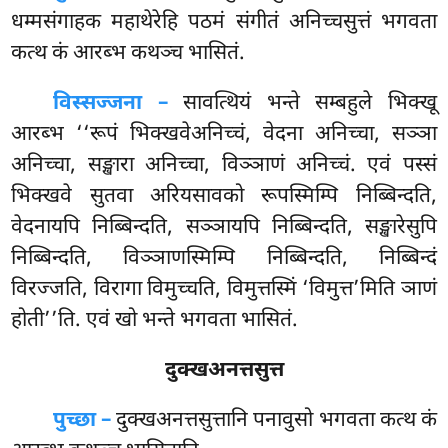
धम्मसंगाहक महाथेरेहि पठमं संगीतं अनिच्चसुत्तं भगवता
कत्थ कं आरब्भ कथञ्च भासितं.
विस्सज्जना –
सावत्थियं भन्ते सम्बहुले भिक्खू
आरब्भ ‘‘रूपं भिक्खवेअनिच्चं, वेदना अनिच्चा, सञ्ञा
अनिच्चा, सङ्खारा अनिच्चा, विञ्ञाणं अनिच्चं. एवं पस्सं
भिक्खवे सुतवा अरियसावको रूपस्मिम्पि निब्बिन्दति,
वेदनायपि निब्बिन्दति, सञ्ञायपि निब्बिन्दति, सङ्खारेसुपि
निब्बिन्दति, विञ्ञाणस्मिम्पि निब्बिन्दति, निब्बिन्दं
विरज्जति, विरागा विमुच्चति, विमुत्तस्मिं ‘विमुत्त’मिति ञाणं
होती’’ति. एवं खो भन्ते भगवता भासितं.
दुक्खअनत्तसुत्त
पुच्छा –
दुक्खअनत्तसुत्तानि
पनावुसो भगवता कत्थ कं