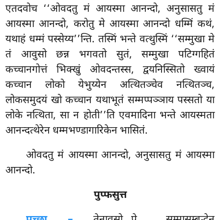
एतदवोच ‘‘ओवदतु मं आयस्मा आनन्दो, अनुसासतु मं
आयस्मा आनन्दो, करोतु मे आयस्मा आनन्दो धम्मिं कथं,
यथाहं धम्मं पस्सेय्य’’न्ति. तस्मिं भन्ते वत्थुस्मिं ‘‘सम्मुखा मे
तं आवुसो छन्न भगवतो सुतं, सम्मुखा पटिग्गहितं
कच्चानगोत्तं भिक्खुं ओवदन्तस्स, द्वयनिस्सितो ख्वायं
कच्चान लोको येभुय्येन अत्थितञ्चेव नत्थितञ्च,
लोकसमुदयं खो कच्चान यथाभूतं सम्मप्पञ्ञाय पस्सतो या
लोके नत्थिता, सा न होती’’ति एवमादिना भन्ते आयस्मता
आनन्दत्थेरेन धम्मभण्डागारिकेन भासितं.
ओवदतु
मं आयस्मा आनन्दो, अनुसासतु मं आयस्मा
आनन्दो.
पुप्फसुत्त
पुच्छा –
तेनावुसो…पे…
सम्मासम्बुद्धेन