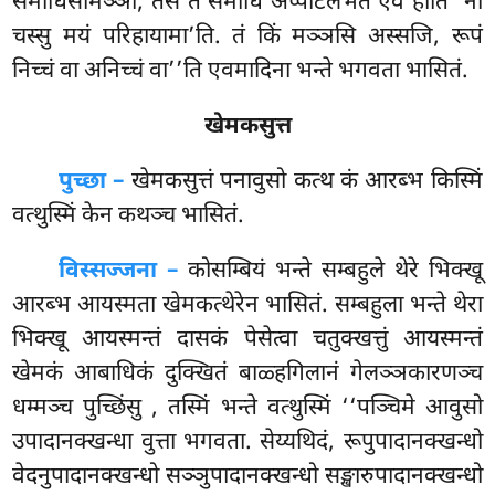
समाधिसामञ्ञा, तेसं तं समाधिं अप्पटिलभतं एवं होति ‘नो
चस्सु मयं परिहायामा’ति. तं किं मञ्ञसि अस्सजि, रूपं
निच्चं वा अनिच्चं वा’’ति एवमादिना भन्ते भगवता भासितं.
खेमकसुत्त
पुच्छा –
खेमकसुत्तं
पनावुसो कत्थ कं आरब्भ किस्मिं
वत्थुस्मिं केन कथञ्च भासितं.
विस्सज्जना –
कोसम्बियं भन्ते सम्बहुले थेरे भिक्खू
आरब्भ आयस्मता खेमकत्थेरेन भासितं. सम्बहुला भन्ते थेरा
भिक्खू आयस्मन्तं दासकं पेसेत्वा चतुक्खत्तुं आयस्मन्तं
खेमकं आबाधिकं दुक्खितं बाळ्हगिलानं गेलञ्ञकारणञ्च
धम्मञ्च पुच्छिंसु
, तस्मिं भन्ते वत्थुस्मिं ‘‘पञ्चिमे आवुसो
उपादानक्खन्धा वुत्ता भगवता. सेय्यथिदं, रूपुपादानक्खन्धो
वेदनुपादानक्खन्धो सञ्ञुपादानक्खन्धो सङ्खारुपादानक्खन्धो