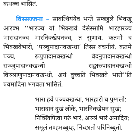
कथञ्च भासितं.
विस्सज्जना –
सावत्थियंयेव भन्ते सम्बहुले भिक्खू
आरब्भ ‘‘भारञ्च वो भिक्खवे देसेस्सामि भारहारञ्च
भारादानञ्च भारनिक्खेपनञ्च, तं सुणाथ. कतमो च
भिक्खवेभारो, ‘पञ्चुपादानक्खन्धा’ तिस्स वचनीयं. कतमे
पञ्च, रूपुपादानक्खन्धो वेदनुपादानक्खन्धो
सञ्ञुपादानक्खन्धो सङ्खारुपादानक्खन्धो
विञ्ञाणुपादानक्खन्धो. अयं वुच्चति भिक्खवे भारो’’ति
एवमादिना भगवता भासितं.
भारा
हवे पञ्चक्खन्धा, भारहारो च पुग्गलो;
भारादानं दुखं लोके, भारनिक्खेपनं सुखं;
निक्खिपित्वा गरुं भारं, अञ्ञं भारं अनादिय;
समूलं तण्हमब्बुय्ह, निच्छातो परिनिब्बुतो.