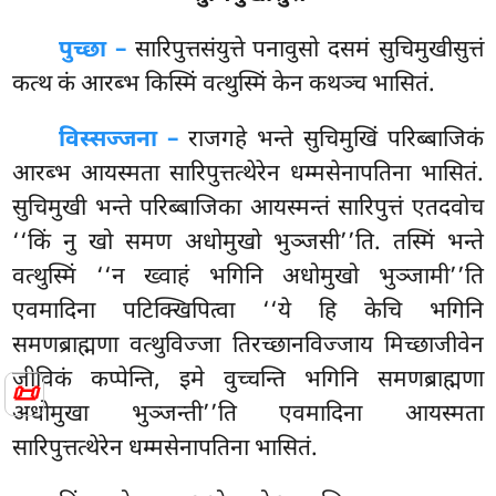
पुच्छा –
सारिपुत्तसंयुत्ते
पनावुसो दसमं सुचिमुखीसुत्तं
कत्थ कं आरब्भ किस्मिं वत्थुस्मिं केन कथञ्च भासितं.
विस्सज्जना –
राजगहे भन्ते सुचिमुखिं परिब्बाजिकं
आरब्भ आयस्मता सारिपुत्तत्थेरेन धम्मसेनापतिना भासितं.
सुचिमुखी भन्ते परिब्बाजिका आयस्मन्तं सारिपुत्तं एतदवोच
‘‘किं नु खो समण अधोमुखो भुञ्जसी’’ति. तस्मिं भन्ते
वत्थुस्मिं ‘‘न ख्वाहं भगिनि अधोमुखो भुञ्जामी’’ति
एवमादिना पटिक्खिपित्वा ‘‘ये हि केचि भगिनि
समणब्राह्मणा वत्थुविज्जा तिरच्छानविज्जाय मिच्छाजीवेन
जीविकं कप्पेन्ति, इमे वुच्चन्ति भगिनि समणब्राह्मणा
📜
अधोमुखा भुञ्जन्ती’’ति एवमादिना आयस्मता
सारिपुत्तत्थेरेन धम्मसेनापतिना भासितं.