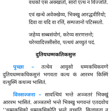
वधको एस अक्खातो, सारो एत्थ न विज्जति.
एवं खन्धे अवेक्खेय्य, भिक्खु आरद्धवीरियो;
दिवा वा यदि वा रत्तिं, सम्पजानो पटिस्सतो.
जहेय्य सब्बसंयोगं, करेय्य सरणत्तनो;
चरेय्यादित्तसीसोव, पत्थयं अच्चुतं पदं.
दुतियधम्मकतिकसुत्त
पुच्छा –
तत्थेव आवुसो धम्मकथिकवग्गे
दुतियधम्मकथिकसुत्तं भगवता कत्थ कं आरब्भ किस्मिं
वत्थुस्मिं कथञ्च भासितं.
विस्सज्जना –
सावत्थियं भन्ते अञ्ञतरं भिक्खुं
आरब्भ भासितं. अञ्ञतमो भन्ते भिक्खु भगवन्तं एतदवोच
‘‘धम्मकथिको धम्मकथिकोति भन्ते वुच्चति, कित्तावता नु