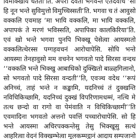
विमोक्खाय चेतेती’ति. अपरा देवता भगवन्तं एतदवोच ‘सो
हि नून भन्ते सुविमुत्तो विमुच्चिस्सती’ति. भगवा च तं आवुसो
वक्कलि एवमाह ‘मा भायि वक्कलि, मा भायि वक्कलि,
अपापकं ते मरणं भविस्सति, अपापिका कालकिरिया’ति.
एवं खो भन्ते भगवा पुनपि भिक्खू पेसेत्वा आयस्मतो
वक्कलित्थेरस्स पग्गहवचनं आरोचापेसि. सोपि भन्ते
आयस्मा तेनहावुसो मम वचनेन भगवतो पादे सिरसा वन्दथ
‘‘वक्कलि भन्ते भिक्खु आबाधिको दुक्खितो बाळ्हगिलानो,
सो भगवतो पादे सिरसा वन्दती’’ति, एवञ्च वदेथ ‘‘रूपं
अनिच्चं, ताहं भन्ते न कङ्खामि, यदनिच्चं तं दुक्खन्ति
नविचिकिच्छामि, यदनिच्चं दुक्खं विपरिणामधम्मं, नत्थि मे
तत्थ छन्दो वा रागो वा पेमंवाति न विचिकिच्छामी’’ति
एवमादिना भगवतो अत्तनो पवत्तिं पच्चारोचापेसि. सो हि
भन्ते आयस्मा अचिरपक्कन्तेसु तेसु भिक्खूसु सत्थं
आहरित्वा वेदनं विक्खम्भेत्वा मूलकम्मट्ठानं आदाय सम्पजानो