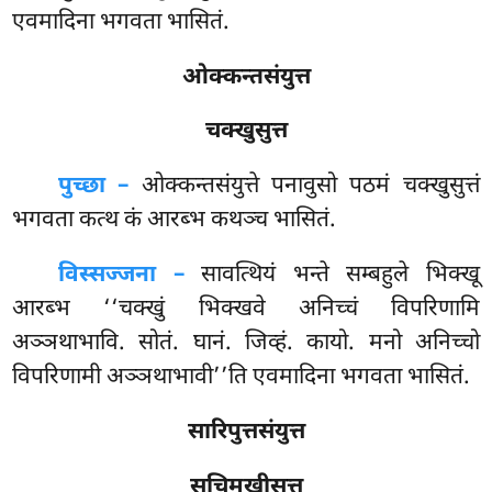
एवमादिना भगवता भासितं.
ओक्कन्तसंयुत्त
चक्खुसुत्त
पुच्छा –
ओक्कन्तसंयुत्ते
पनावुसो पठमं चक्खुसुत्तं
भगवता कत्थ कं आरब्भ कथञ्च भासितं.
विस्सज्जना –
सावत्थियं
भन्ते सम्बहुले भिक्खू
आरब्भ ‘‘चक्खुं भिक्खवे अनिच्चं विपरिणामि
अञ्ञथाभावि. सोतं. घानं. जिव्हं. कायो. मनो अनिच्चो
विपरिणामी अञ्ञथाभावी’’ति एवमादिना भगवता भासितं.
सारिपुत्तसंयुत्त
सुचिमुखीसुत्त