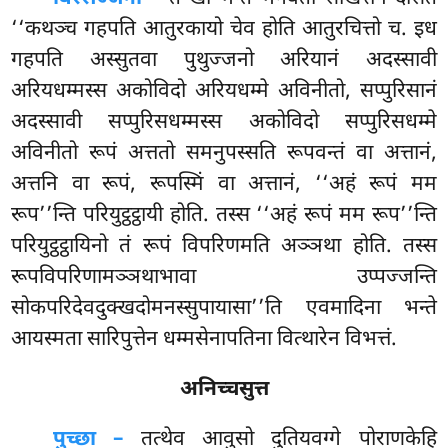
‘‘कथञ्च गहपति आतुरकायो चेव होति आतुरचित्तो च. इध
गहपति अस्सुतवा पुथुज्जनो अरियानं अदस्सावी
अरियधम्मस्स अकोविदो अरियधम्मे अविनीतो, सप्पुरिसानं
अदस्सावी सप्पुरिसधम्मस्स अकोविदो सप्पुरिसधम्मे
अविनीतो रूपं अत्ततो समनुपस्सति रूपवन्तं वा अत्तानं,
अत्तनि वा रूपं, रूपस्मिं वा अत्तानं, ‘‘अहं रूपं मम
रूप’’न्ति परियुट्ठट्ठायी होति. तस्स ‘‘अहं रूपं मम रूप’’न्ति
परियुट्ठट्ठायिनो तं रूपं विपरिणमति अञ्ञथा होति. तस्स
रूपविपरिणामञ्ञथाभावा उप्पज्जन्ति
सोकपरिदेवदुक्खदोमनस्सुपायासा’’ति एवमादिना भन्ते
आयस्मता सारिपुत्तेन धम्मसेनापतिना वित्थारेन विभत्तं.
अनिच्चसुत्त
पुच्छा –
तत्थेव
आवुसो दुतियवग्गे पोराणकेहि