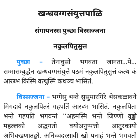
खन्धवग्गसंयुत्तपाळि
संगायनस्स पुच्छा विस्सज्जना
नकुलपितुसुत्त
पुच्छा –
तेनावुसो
भगवता जानता…पे…
सम्मासम्बुद्धेन खन्धवग्गसंयुत्ते पठमं नकुलपितुसुत्तं कत्थ कं
आरब्भ किस्मिं वत्थुस्मिं कथञ्च भासितं.
विस्सज्जना –
भग्गेसु भन्ते सुसुमारगिरे भेसकळावने
मिगदाये नकुलपितरं गहपतिं आरब्भ भासितं. नकुलपिता
भन्ते गहपति भगवन्तं ‘‘अहमस्मि भन्ते जिण्णो वुड्ढो
महल्लको अद्धगतो वयोअनुप्पत्तो आतुरकायो
अभिक्खणातङ्को, अनिच्चदस्सावी खो पनाहं भन्ते भगवतो