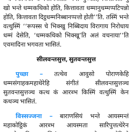
खो भन्ते धम्मकथिको होति, कित्तावता धम्मानुधम्मप्पटिपन्नो
होति, कित्तावता दिट्ठधम्मनिब्बानप्पत्तो होती’’ति. तस्मिं भन्ते
वत्थुस्मिं ‘‘रूपस्स चे भिक्खु निब्बिदाय विरागाय निरोधाय
धम्मं देसेति, ‘धम्मकथिको भिक्खू’ति अलं वचनाया’’ति
एवमादिना भगवता भासितं.
सीलवन्तसुत्त, सुतवन्तसुत्त
पुच्छा –
तत्थेव
आवुसो पोराणकेहि
धम्मसंगाहकमहाथेरेहि संगीतं सीलवन्तसुत्तञ्च
सुतवन्तसुत्तञ्च कत्थ कं आरब्भ किस्मिं वत्थुस्मिं केन
कथञ्च भासितं.
विस्सज्जना –
बाराणसियं
भन्ते आयस्मन्तं
महाकोट्ठिकं आरब्भ आयस्मता सारिपुत्तत्थेरेन