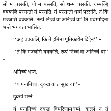
सो मं पस्सति, यो मं पस्सति, सो धम्मं पस्सति. धम्मञ्हि
वक्कलि पस्सन्तो मं पस्सति, मं पस्सन्तो धम्मं पस्सति. तं किं
मञ्ञसि वक्कलि
, रूपं निच्चं वा अनिच्चं वा’’ति एवमादिना
भन्ते भगवता भासितं.
‘‘अहं
वक्कलि, किं ते इमिना पूतिकायेन दिट्ठेन’’ –
‘‘तं किं मञ्ञसि वक्कलि, रूपं निच्चं वा अनिच्चं वा’’
–
अनिच्चं भन्ते.
‘‘यं पनानिच्चं, दुक्खं वा तं सुखं वा’’–
दुक्खं भन्ते.
यं पनानिच्चं दुक्खं विपरिणामधम्मं, कल्लं नु तं