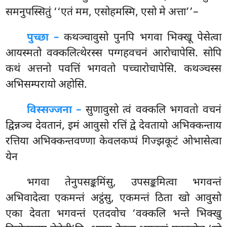
समनुपस्सितुं ‘‘एतं मम, एसोहमस्मि, एसो मे अत्ता’’–
पुच्छा –
कथञ्चावुसो
पुनपि भगवा भिक्खू पेसेत्वा
आयस्मतो वक्कलित्थेरस्स पग्गहवचनं आरोचापेसि. सोपि
कथं अत्तनो पवत्तिं भगवतो पच्चारोचापेसि. कथञ्चस्स
अभिसम्परायो अहोसि.
विस्सज्जना –
सुणावुसो त्वं वक्कलि भगवतो वचनं
द्विन्नञ्च देवतानं, इमं आवुसो रत्तिं द्वे देवतायो अभिक्कन्ताय
रत्तिया अभिक्कन्तवण्णा केवलकप्पं गिज्झकूटं ओभासेत्वा
येन
भगवा
तेनुपसङ्कमिंसु, उपसङ्कमित्वा भगवन्तं
अभिवादेत्वा एकमन्तं अट्ठंसु, एकमन्तं ठिता खो आवुसो
एका देवता भगवन्तं एतदवोच ‘वक्कलि भन्ते भिक्खु