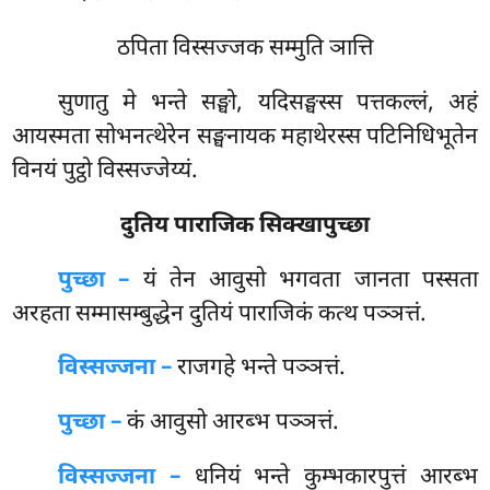
ठपिता विस्सज्जक सम्मुति ञात्ति
सुणातु
मे भन्ते सङ्घो, यदिसङ्घस्स पत्तकल्लं, अहं
आयस्मता सोभनत्थेरेन सङ्घनायक महाथेरस्स पटिनिधिभूतेन
विनयं पुट्ठो विस्सज्जेय्यं.
दुतिय पाराजिक सिक्खापुच्छा
पुच्छा –
यं
तेन आवुसो भगवता जानता पस्सता
अरहता सम्मासम्बुद्धेन दुतियं पाराजिकं कत्थ पञ्ञत्तं.
विस्सज्जना –
राजगहे भन्ते पञ्ञत्तं.
पुच्छा –
कं आवुसो आरब्भ पञ्ञत्तं.
विस्सज्जना –
धनियं भन्ते कुम्भकारपुत्तं आरब्भ