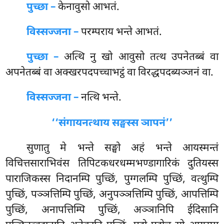
पुच्छा –
केनावुसो
आभतं.
विस्सज्जना –
परम्पराय भन्ते आभतं.
पुच्छा –
अत्थि नु खो आवुसो तत्थ उपनेतब्बं वा
अपनेतब्बं वा अक्खरपदपच्चाभट्ठं वा विरद्धपदब्यञ्जनं वा.
विस्सज्जना –
नत्थि भन्ते.
‘‘संगायनत्थाय सङ्घस्स ञापनं’’
सुणातु
मे भन्ते सङ्घो अहं भन्ते आयस्मन्तं
विचित्तसाराभिवंस तिपिटकधरधम्मभण्डागारिकं दुतियस्स
पाराजिकस्स निदानम्पि पुच्छिं, पुग्गलम्पि पुच्छिं, वत्थुम्पि
पुच्छिं, पञ्ञत्तिम्पि पुच्छिं, अनुपञ्ञत्तिम्पि पुच्छिं, आपत्तिम्पि
पुच्छिं, अनापत्तिम्पि पुच्छिं, अञ्ञानिपि ईदिसानि