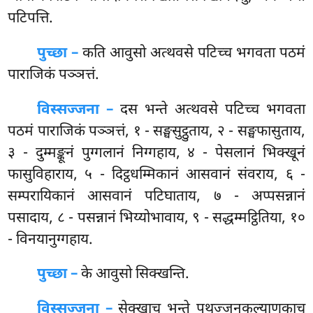
पटिपत्ति.
पुच्छा –
कति आवुसो अत्थवसे पटिच्च भगवता पठमं
पाराजिकं पञ्ञत्तं.
विस्सज्जना –
दस भन्ते अत्थवसे पटिच्च भगवता
पठमं पाराजिकं पञ्ञत्तं, १ - सङ्घसुट्ठुताय, २ - सङ्घफासुताय,
३ - दुम्मङ्कूनं पुग्गलानं निग्गहाय, ४ - पेसलानं भिक्खूनं
फासुविहाराय, ५ - दिट्ठधम्मिकानं आसवानं संवराय, ६ -
सम्परायिकानं आसवानं पटिघाताय, ७ - अप्पसन्नानं
पसादाय, ८ - पसन्नानं भिय्योभावाय, ९ - सद्धम्मट्ठितिया, १०
- विनयानुग्गहाय.
पुच्छा –
के
आवुसो सिक्खन्ति.
विस्सज्जना –
सेक्खाच भन्ते पुथुज्जनकल्याणकाच