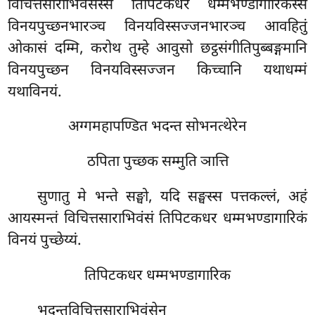
विचित्तसाराभिवंसस्स तिपिटकधर धम्मभण्डागारिकस्स
विनयपुच्छनभारञ्च विनयविस्सज्जनभारञ्च आवहितुं
ओकासं दम्मि, करोथ तुम्हे आवुसो छट्ठसंगीतिपुब्बङ्गमानि
विनयपुच्छन विनयविस्सज्जन किच्चानि यथाधम्मं
यथाविनयं.
अग्गमहापण्डित भदन्त सोभनत्थेरेन
ठपिता पुच्छक सम्मुति ञात्ति
सुणातु मे भन्ते सङ्घो, यदि सङ्घस्स पत्तकल्लं, अहं
आयस्मन्तं विचित्तसाराभिवंसं तिपिटकधर धम्मभण्डागारिकं
विनयं पुच्छेय्यं.
तिपिटकधर धम्मभण्डागारिक
भदन्तविचित्तसाराभिवंसेन