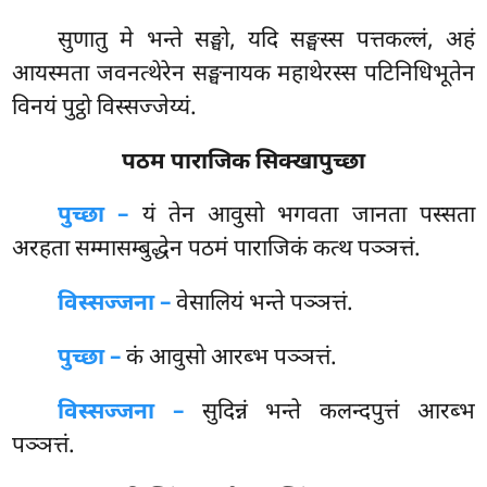
सुणातु मे भन्ते सङ्घो, यदि सङ्घस्स पत्तकल्लं, अहं
आयस्मता जवनत्थेरेन सङ्घनायक महाथेरस्स पटिनिधिभूतेन
विनयं पुट्ठो विस्सज्जेय्यं.
पठम पाराजिक सिक्खापुच्छा
पुच्छा –
यं
तेन आवुसो भगवता जानता पस्सता
अरहता सम्मासम्बुद्धेन पठमं पाराजिकं कत्थ पञ्ञत्तं.
विस्सज्जना –
वेसालियं भन्ते पञ्ञत्तं.
पुच्छा –
कं आवुसो आरब्भ पञ्ञत्तं.
विस्सज्जना –
सुदिन्नं भन्ते कलन्दपुत्तं आरब्भ
पञ्ञत्तं.