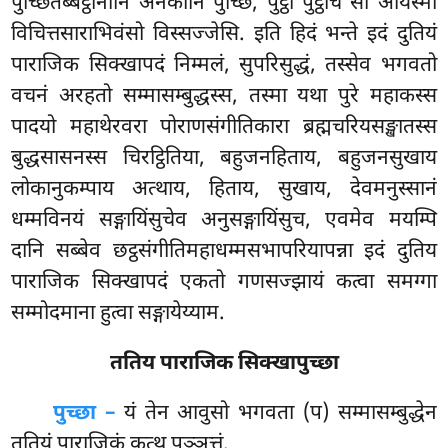
पुच्छितब्बट्ठानानि अनेकानि पुच्छिं, पुट्ठो पुट्ठोच सो आयस्मा
विचित्तसाराभिवंसो विस्सज्जेसि. इति हिदं भन्ते इदं दुतियं
पाराजिक सिक्खापदं निम्मलं, सुपरिसुद्धं, तस्सेव भगवतो
वचनं अरहतो सम्मासम्बुद्धस्स, तस्मा यथा पुरे महाकस्स
पादयो महाथेरवरा पोराणसंगीतिकारा ब्रह्मचरियसङ्खातस्स
बुद्धसासनस्स चिरट्ठितिया, बहुजनहिताय, बहुजनसुखाय
लोकानुकम्पाय अत्थाय, हिताय, सुखाय, देवमनुस्सानं
धम्मविनयं सङ्गायिंसुचेव अनुसङ्गायिंसुच, एवमेव मयम्पि
दानि सब्बेव छट्ठसंगीतिमहाधम्मसभापरियापन्ना इदं दुतिय
पाराजिक सिक्खापदं एकतो गणसज्झायं कत्वा समग्गा
सम्मोदमाना हुत्वा सङ्गायेय्याम.
ततिय पाराजिक सिक्खापुच्छा
पुच्छा –
यं
तेन आवुसो भगवता (प) सम्मासम्बुद्धेन
ततियं पाराजिकं कत्थ पञ्ञत्तं.