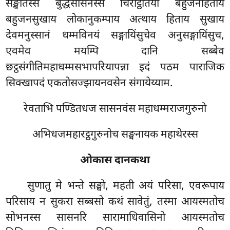
सङ्खातस्स बुद्धसासनस्स चिरट्ठितिया बहुजनहिताय
बहुजनसुखाय लोकानुकम्पाय अत्थाय हिताय सुखाय
देवमनुस्सानं धम्मविनयं सङ्गायिंसुचेव अनुसङ्गायिंसुच,
एवमेव मयम्पि दानि सब्बेव
छट्ठसंगीतिमहाधम्मसभापरियापन्ना इदं पठम पाराजिक
सिक्खापदं एकतोसज्झायनवसेन संगायेय्याम.
रेवताभि पण्डितधज सासनवंस महाधम्मराजगुरुनो
अभिधजमहारट्ठगुरुनोच सङ्घनायक महाथेरस्स
ओकास दानकथा
सुणातु
मे भन्ते सङ्घो, महती अयं परिसा, एवरूपाय
परिसाय न सुकरा सब्बसो कथं सावेतुं, तस्मा आयस्मतोच
सोभनस्स सासनरि सारामाधिवासिनो आयस्मतोच