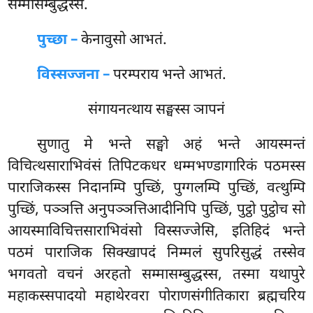
सम्मासम्बुद्धस्स.
पुच्छा –
केनावुसो आभतं.
विस्सज्जना –
परम्पराय भन्ते आभतं.
संगायनत्थाय सङ्घस्स ञापनं
सुणातु मे भन्ते सङ्घो अहं भन्ते आयस्मन्तं
विचित्थसाराभिवंसं तिपिटकधर धम्मभण्डागारिकं पठमस्स
पाराजिकस्स निदानम्पि पुच्छिं, पुग्गलम्पि पुच्छिं, वत्थुम्पि
पुच्छिं, पञ्ञत्ति अनुपञ्ञत्तिआदीनिपि पुच्छिं, पुट्ठो पुट्ठोच सो
आयस्माविचित्तसाराभिवंसो विस्सज्जेसि, इतिहिदं भन्ते
पठमं पाराजिक सिक्खापदं निम्मलं सुपरिसुद्धं तस्सेव
भगवतो वचनं अरहतो सम्मासम्बुद्धस्स, तस्मा यथापुरे
महाकस्सपादयो महाथेरवरा पोराणसंगीतिकारा ब्रह्मचरिय