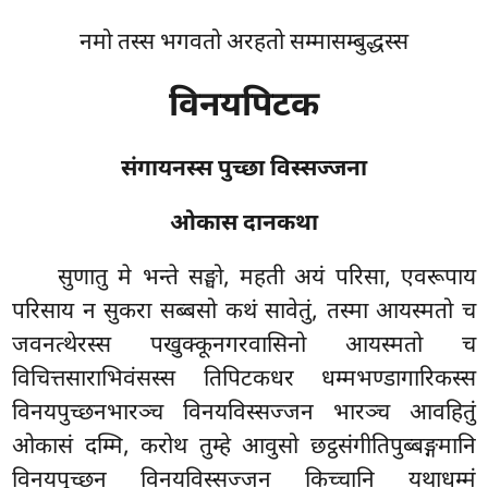
नमो तस्स भगवतो अरहतो सम्मासम्बुद्धस्स
विनयपिटक
संगायनस्स पुच्छा विस्सज्जना
ओकास दानकथा
सुणातु
मे भन्ते सङ्घो, महती अयं परिसा, एवरूपाय
परिसाय न सुकरा सब्बसो कथं सावेतुं, तस्मा आयस्मतो च
जवनत्थेरस्स पखुक्कूनगरवासिनो आयस्मतो च
विचित्तसाराभिवंसस्स तिपिटकधर धम्मभण्डागारिकस्स
विनयपुच्छनभारञ्च विनयविस्सज्जन भारञ्च आवहितुं
ओकासं दम्मि, करोथ तुम्हे आवुसो छट्ठसंगीतिपुब्बङ्गमानि
विनयपुच्छन विनयविस्सज्जन किच्चानि यथाधम्मं