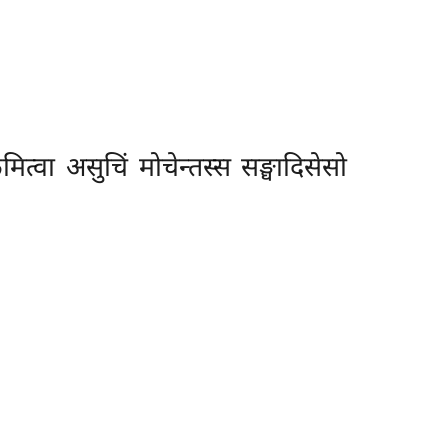
्वा असुचिं मोचेन्तस्स सङ्घादिसेसो