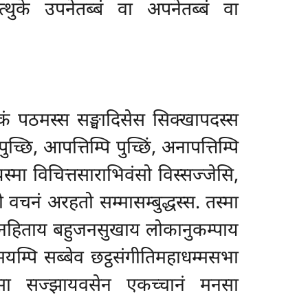
के उपनेतब्बं वा अपनेतब्बं वा
रिकं पठमस्स सङ्घादिसेस सिक्खापदस्स
ि पुच्छि, आपत्तिम्पि पुच्छिं, अनापत्तिम्पि
आयस्मा विचित्तसाराभिवंसो विस्सज्जेसि,
 वचनं अरहतो सम्मासम्बुद्धस्स. तस्मा
हुजनहिताय बहुजनसुखाय लोकानुकम्पाय
मयम्पि सब्बेव छट्ठसंगीतिमहाधम्मसभा
वचसा सज्झायवसेन एकच्चानं मनसा