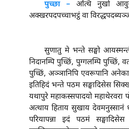
पुच्छा –
अत्थि नुखो आवुसो
अक्खरपदपच्चाभट्ठं वा विरद्धपदब्यञ्ज
सुणातु
मे भन्ते सङ्घो आयस्मन
निदानम्पि पुच्छिं, पुग्गलम्पि पुच्छिं, वत
पुच्छिं, अञ्ञानिपि एवरूपानि अनेकानि 
इतिहिदं भन्ते पठम सङ्घादिसेस सिक्ख
यथापुरे महाकस्सपादयो महाथेरवरा प
अत्थाय हिताय सुखाय देवमनुस्सानं
परियापन्ना इदं पठमं सङ्घादिस