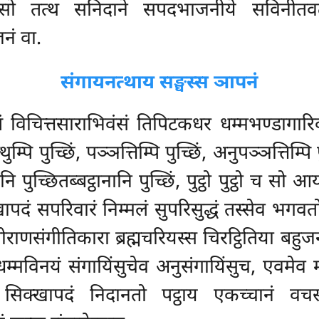
 तत्थ सनिदाने सपदभाजनीये सविनीतवत्थु
नं वा.
संगायनत्थाय सङ्घस्स ञापनं
्तं विचित्तसाराभिवंसं तिपिटकधर धम्मभण्डागा
्थुम्पि पुच्छिं, पञ्ञत्तिम्पि पुच्छिं, अनुपञ्ञत्तिम्प
पुच्छितब्बट्ठानानि पुच्छिं, पुट्ठो पुट्ठो च सो 
ापदं सपरिवारं निम्मलं सुपरिसुद्धं तस्सेव भगवतो
ोराणसंगीतिकारा ब्रह्मचरियस्स चिरट्ठितिया ब
धम्मविनयं संगायिंसुचेव अनुसंगायिंसुच, एवमेव 
ेस सिक्खापदं निदानतो पट्ठाय एकच्चानं 