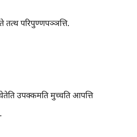
े तत्थ परिपुण्णपञ्ञत्ति.
चेतेति उपक्कमति मुच्चति आपत्ति
.