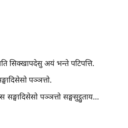
सिक्खापदेसु अयं भन्ते पटिपत्ति.
घादिसेसो पञ्ञत्तो.
 सङ्घादिसेसो पञ्ञत्तो सङ्घसुट्ठुताय…