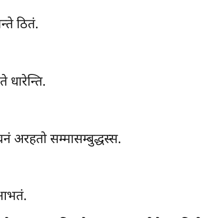
ते ठितं.
ते धारेन्ति.
ं अरहतो सम्मासम्बुद्धस्स.
 आभतं.