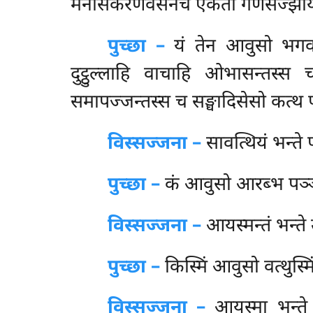
मनसिकरणवसेनच एकतो गणसज्झायं कत
पुच्छा –
यं
तेन आवुसो भगवता
दुट्ठुल्लाहि वाचाहि ओभासन्तस्स
समापज्जन्तस्स च सङ्घादिसेसो कत्थ प
विस्सज्जना –
सावत्थियं भन्ते प
पुच्छा –
कं
आवुसो आरब्भ पञ्ञ
विस्सज्जना –
आयस्मन्तं भन्ते 
पुच्छा –
किस्मिं आवुसो वत्थुस्मिं
विस्सज्जना –
आयस्मा भन्ते उ