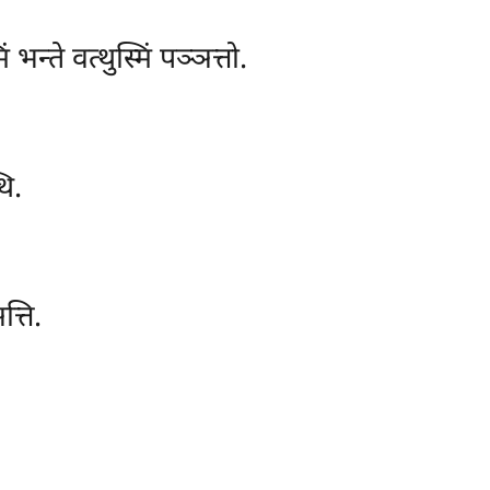
न्ते वत्थुस्मिं पञ्ञत्तो.
थि.
्ति.