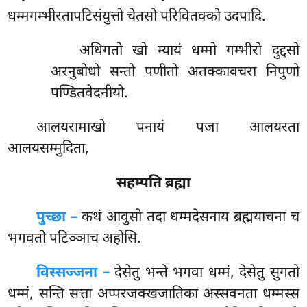
धम्मगम्भीरतापटिसंयुत्तो चेतसो परिवितक्को उदपादि.
अधिगतो खो म्यायं धम्मो गम्भीरो दुद्दसो
अरनुबोधो सन्तो पणीतो अतक्कावचरा निपुणो
पण्डितवेदनीयो.
आलयरामाखो
पनायं पजा आलयरता
आलयसम्मुदिता,
सहम्पति ब्रह्मा
पुच्छा –
कथं आवुसो तदा धम्मदेसनाय ब्रह्मयाचना च
भगवतो पटिञ्ञाच अहोसि.
विस्सज्जना –
देसेतु भन्ते भगवा धम्मं, देसेतु सुगतो
धम्मं, सन्ति सत्ता अप्परजक्खजातिका अस्सवनता धम्मस्स