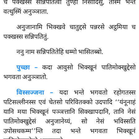
च पक्खस्स सन्निपतित्वा तुण्ही निसीदिंसु, तस्मिं भन्ते
वत्थुस्मिं अनुञ्ञाता.
अनुजानामि
भिक्खवे चातुद्दसे पन्नरसे अट्ठमिया च
पक्खस्स सन्निपतितुं.
ननु नाम सन्निपतितेहि धम्मो भासितब्बो.
पुच्छा –
कदा आवुसो भिक्खूनं पातिमोक्खुद्देसो
भगवता अनुञ्ञातो.
विस्सज्जना –
यदा भन्ते भगवतो रहोगतस्स
पटिसल्लीनस्स एवं चेतसो परिवितक्को उदपादि ‘‘यंनूनाहं
यानि मया भिक्खूनं पञ्ञत्तानि सिक्खापदानि, तानि नेसं
पातिमोक्खुद्देसं अनुजानेय्यं, सो नेसं भविस्सति
उपोसथकम्म’’न्ति
तदा भन्ते भगवता भिक्खूनं