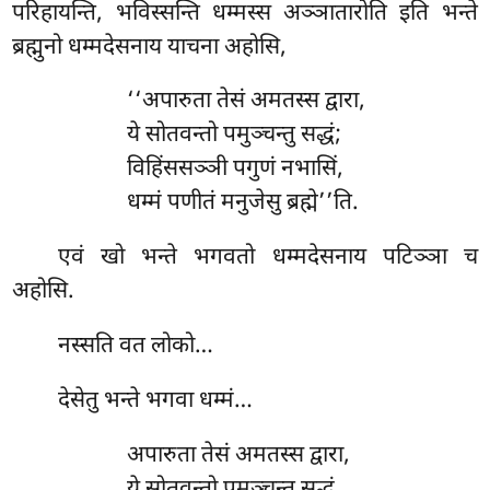
परिहायन्ति, भविस्सन्ति धम्मस्स अञ्ञातारोति इति भन्ते
ब्रह्मुनो धम्मदेसनाय याचना अहोसि,
‘‘अपारुता तेसं अमतस्स द्वारा,
ये सोतवन्तो पमुञ्चन्तु सद्धं;
विहिंससञ्ञी पगुणं नभासिं,
धम्मं पणीतं मनुजेसु ब्रह्मे’’ति.
एवं खो भन्ते भगवतो धम्मदेसनाय पटिञ्ञा च
अहोसि.
नस्सति
वत लोको…
देसेतु भन्ते भगवा धम्मं…
अपारुता तेसं अमतस्स द्वारा,
ये सोतवन्तो पमुञ्चन्तु सद्धं.