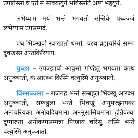
उपतिस्सो च एतं मे सावकयुगं भविस्सति अग्गं भद्दयुगं.
लभेय्याम
मयं भन्ते भगवतो सन्तिके पब्बज्जं
लभेय्याम उपसम्पदं.
एथ भिक्खवो स्वाखातो धम्मो, चरथ ब्रह्मचरियं सम्मा
दुक्खस्स अन्तकिरियाय.
पुच्छा –
उपज्झायो आवुसो गण्हितुं भगवता कत्थ
अनुञ्ञातो, कं आरब्भ किस्मिं वत्थुस्मिं अनुञ्ञातो.
विस्सज्जना –
राजगहे भन्ते सम्बहुले भिक्खू आरब्भ
अनुञ्ञातो, सम्बहुला भन्ते भिक्खू अनुपज्झायका
अनाचरियका अनोवदियमाना अननुसासियमाना दुन्निवत्था
दुप्पारुता अनोकप्पसम्पन्ना पिण्डाय चरिंसु, तस्मिं भन्ते
वत्थुस्मिं अनुञ्ञातो.