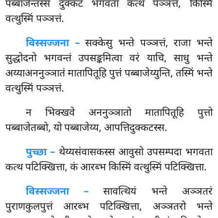
पब्बाजेन्तस्स दुक्कटं भगवता कत्थ पञ्ञत्तं, किस्मिं
वत्थुस्मिं पञ्ञत्तं.
विस्सज्जना –
सक्केसु भन्ते पञ्ञत्तं, राजा भन्ते
सुद्धोदनो भगवन्तं उपसङ्कमित्वा वरं याचि, साधु भन्ते
अय्याअननुञ्ञातं मातापितूहि पुत्तं पब्बाजेय्युन्ति, तस्मिं भन्ते
वत्थुस्मिं पञ्ञत्तं.
न
भिक्खवे अननुञ्ञातो मातापितूहि पुत्तो
पब्बाजेतब्बो, यो पब्बाजेय्य, आपत्तिदुक्कटस्स.
पुच्छा –
थेय्यसंवासकस्स आवुसो उपसम्पदा भगवता
कत्थ पटिक्खित्ता, कं आरब्भ किस्मिं वत्थुस्मिं पटिक्खित्ता.
विस्सज्जना –
सावत्थियं भन्ते अञ्ञतरं
पुराणकुलपुत्तं आरब्भ पटिक्खित्ता, अञ्ञतरो भन्ते