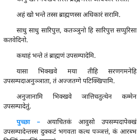
अहं खो भन्ते तस्स ब्राह्मणस्स अधिकारं सरामि.
साधु साधु सारिपुत्त, कतञ्ञुनो हि सारिपुत्त सप्पुरिसा
कतवेदिनो.
कथाहं भन्ते तं ब्राह्मणं उपसम्पादेमि.
यासा
भिक्खवे मया तीहि सरणगमनेहि
उपसम्पदाअनुञ्ञाता, तं अज्जतग्गे पटिक्खिपामि.
अनुजानामि भिक्खवे ञात्तिचतुत्थेन कम्मेन
उपसम्पादेतुं.
पुच्छा –
अयाचितकं आवुसो उपसम्पदापेक्खं
उपसम्पादेन्तस्स दुक्कटं भगवता कत्थ पञ्ञत्तं, कं आरब्भ