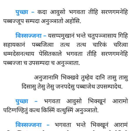
पुच्छा –
कदा
आवुसो भगवता तीहि सरणगमनेहि
पब्बज्जूप सम्पदा अनुञ्ञातो अहोसि.
विस्सज्जना –
यसप्पमुखानं भन्ते चतुपञ्ञासाय गिहि
सहायकानं पब्बजित्वा तत्थ तत्थ चारिकं चरित्वा
धम्मदेसनत्थाय पेसितकाले भगवता तीहि सरणगमनेहि
पब्बज्जा च उपसम्पदा च अनुञ्ञाता.
अनुजानामि
भिक्खवे तुम्हेव दानि तासु तासु
दिसासु तेसु तेसु जनपदेसु पब्बाजेथ उपसम्पादेथ.
पुच्छा –
भगवता आवुसो भिक्खूनं आरामो
पटिग्गण्हितुं कत्थ किस्मिं वत्थुस्मिं अनुञ्ञातो.
विस्सज्जना –
भगवता भन्ते भिक्खूनं आरामं