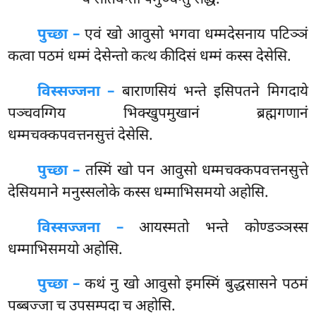
पुच्छा –
एवं
खो आवुसो भगवा धम्मदेसनाय पटिञ्ञं
कत्वा पठमं धम्मं देसेन्तो कत्थ कीदिसं धम्मं कस्स देसेसि.
विस्सज्जना –
बाराणसियं भन्ते इसिपतने मिगदाये
पञ्चवग्गिय भिक्खुपमुखानं ब्रह्मगणानं
धम्मचक्कपवत्तनसुत्तं देसेसि.
पुच्छा –
तस्मिं
खो पन आवुसो धम्मचक्कपवत्तनसुत्ते
देसियमाने मनुस्सलोके कस्स धम्माभिसमयो अहोसि.
विस्सज्जना –
आयस्मतो भन्ते कोण्डञ्ञस्स
धम्माभिसमयो अहोसि.
पुच्छा –
कथं नु खो आवुसो इमस्मिं बुद्धसासने पठमं
पब्बज्जा च उपसम्पदा च अहोसि.