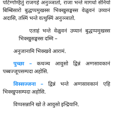
पटिग्गण्हितुं राजगहे अनुञ्ञातो, राजा भन्ते मागधो सेनियो
बिम्बिसारो बुद्धप्पमुखस्स भिक्खुसङ्घस्स वेळुवनं उय्यानं
अदासि, तस्मिं भन्ते वत्थुस्मिं अनुञ्ञातो.
एताहं
भन्ते वेळुवनं उय्यानं बुद्धप्पमुखस्स
भिक्खुसङ्घस्स दम्मि –
अनुजानामि भिक्खवे आरामं.
पुच्छा –
कथञ्च
आवुसो द्विन्नं अग्गसावकानं
पब्बज्जूपसम्पदा अहोसि.
विस्सज्जना –
द्विन्नं भन्ते अग्गसावकानं एहि
भिक्खुपसम्पदा अहोसि.
विप्पसन्नानि
खो ते आवुसो इन्द्रियानि.