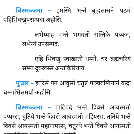
विस्सज्जना –
इमस्मिं भन्ते बुद्धसासने पठमं
एहिभिक्खुपसम्पदा अहोसि.
लभेय्याहं
भन्ते भगवतो सन्तिके पब्बजं,
लभेय्यं उपसम्पदं.
एहि भिक्खु स्वाखातो धम्मो, चर ब्रह्मचरियं
सम्मा दुक्खस्स अन्तकिरियाय.
पुच्छा –
इतरेसं पन आवुसो चतुन्नं पञ्चवग्गियानं कदा
धम्माभिसमयो अहोसि.
विस्सज्जना –
पाटिपदे भन्ते दिवसे आयस्मतो
वप्पस्स, दुतिये भन्ते दिवसे आयस्मतो भद्दियस्स, ततिये भन्ते
दिवसे आयस्मतो महानामस्स, चतुत्थे भन्ते दिवसे आयस्मतो