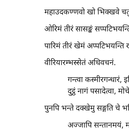
महाउदकण्णवो
खो भिक्खवे चतु
ओरिमं
तीरं सासङ्कं सप्पटिभयन
पारिमं
तीरं खेमं अप्पटिभयन्ति 
वीरियारम्भस्सेतं
अधिवचनं.
गन्त्वा
कस्मीरगन्धारं, 
दुट्ठं नागं पसादेत्वा, मो
पुनपि
भन्ते दक्खेमु सङ्गति चे भ
अज्जापि
सन्तानमयं, मा