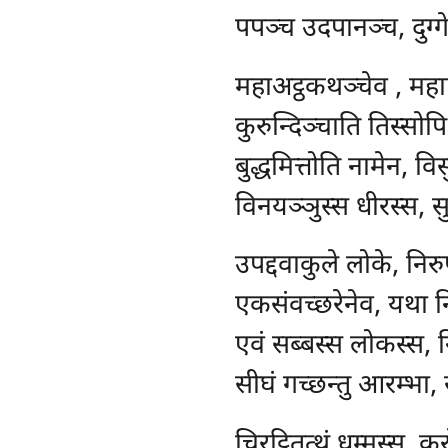
पपञ्च उदपानञ्च, दुग्ग
महाअट्ठकथञ्चेव
, महा
कुरुन्दिञ्चाति तिस्सो
बुद्धमित्तोति नामेन, व
विनयञ्ञुस्स धीरस्स, सु
उपद्दवाकुले
लोके, निरु
एकसंवच्छरेनेव, यथा नि
एवं सब्बस्स लोकस्स, निट
सीघं गच्छन्तु आरम्भा, स
चिरट्ठितत्थं
धम्मस्स, कर