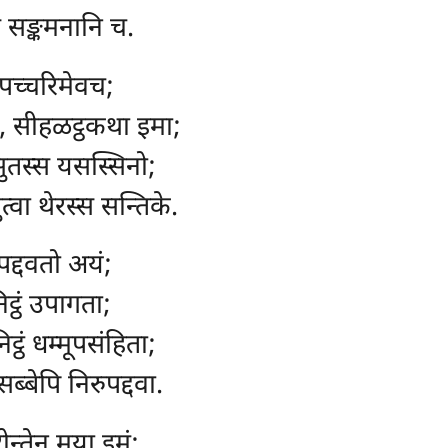
े सङ्कमनानि च.
पच्चरिमेवच;
पि, सीहळट्ठकथा इमा;
िसुतस्स यसस्सिनो;
त्वा थेरस्स सन्तिके.
पद्दवतो अयं;
ट्ठं उपागता;
्ठं धम्मूपसंहिता;
ब्बेपि निरुपद्दवा.
ोन्तेन मया इमं;