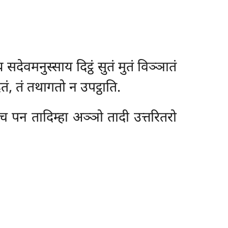
वमनुस्साय दिट्ठं सुतं मुतं विञ्ञातं
ं, तं तथागतो न उपट्ठाति.
ा च पन तादिम्हा अञ्ञो तादी उत्तरितरो