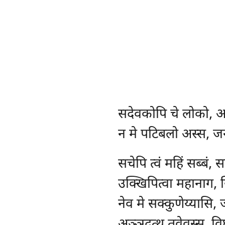
सदेवकोपि
चे लोको, आग
न मे पटिबलो अस्स, जने
सचेपि त्वं महिं सब्बं, स
उक्खिपित्वा महानाग, ख
नेव मे सक्कुणेय्यासि, 
अञ्ञदत्थु तवेवस्स, व