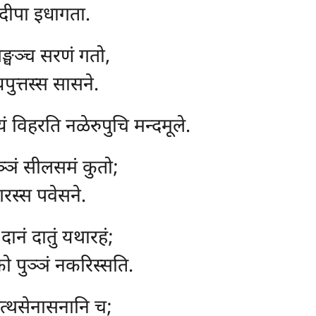
ुदीपा इधागता.
सङ्घञ्च सरणं गतो,
यपुत्तस्स सासने.
ं विहरति नळेरुपुचि मन्दमूले.
ञ्ञं सीलसमं कुतो;
नगरस्स पवेसने.
दानं दातुं यथारहं;
को पुञ्ञं नकरिस्सति.
त्थसेनासनानि च;