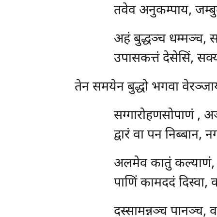
तवेव अनुकम्पाय, जम्ब
अहं बुद्धञ्च धम्मञ्च, 
उपासकत्तं देसेसिं, सक्
तेन
समयेन बुद्धो भगवा वेरञ्जाय
सग्गारोहणसोपाणं
, अ
द्वारं वा पन निब्बान, 
अलमेव
कातुं कल्याणं, 
पाणिं कामददं दिस्वा, 
दस्सामन्नञ्च
पानञ्च, व