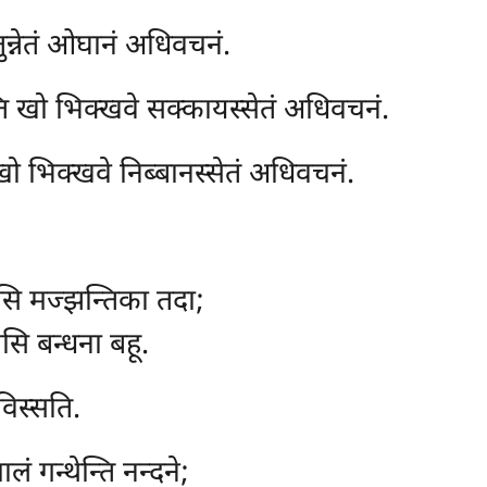
न्नेतं ओघानं अधिवचनं.
्ति खो भिक्खवे सक्कायस्सेतं अधिवचनं.
खो भिक्खवे निब्बानस्सेतं अधिवचनं.
इसि मज्झन्तिका तदा;
चेसि बन्धना बहू.
विस्सति.
लं गन्थेन्ति नन्दने;