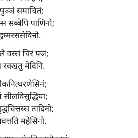
पुञ्ञं समाचितं;
्स सब्बेपि पाणिनो;
्धम्मरससेविनो.
ाले वस्सं चिरं पजं;
ा रक्खतु मेदिनिं.
लोकनित्थरणेसिनं;
नयं सीलविसुद्धिया;
ुद्धचित्तस्स तादिनो;
पवत्तति महेसिनो.