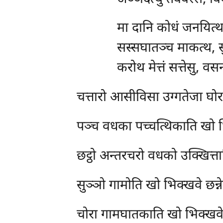
मा
दानि कोधं जनयित्थ, 
सस्सघातञ्च माकत्थ, 
करोथ मेत्तं सत्तेसु, वस
चत्तारो
आसीविसा उग्गतेजा घोरव
पञ्च
वधका पच्चत्थिकाति खो भि
छट्ठो
अन्तरचरो वधको उक्खित्ता
सुञ्ञो
गामोति खो भिक्खवे छन्
चोरा
गामघातकाति खो भिक्खवे 