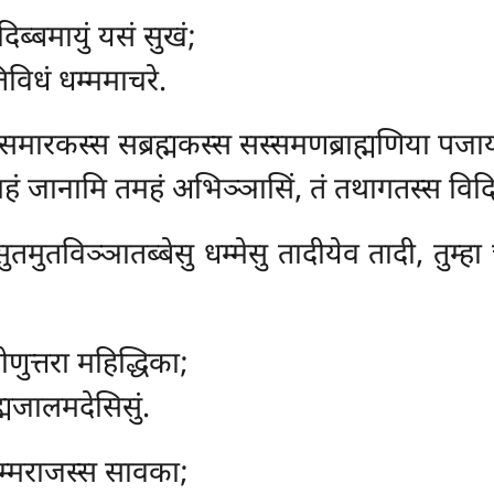
दिब्बमायुं यसं सुखं;
िविधं धम्ममाचरे.
ारकस्स सब्रह्मकस्स सस्समणब्राह्मणिया पजाय सदे
महं जानामि तमहं अभिञ्ञासिं, तं तथागतस्स विदित
तमुतविञ्ञातब्बेसु धम्मेसु तादीयेव तादी, तुम्ह
ोणुत्तरा महिद्धिका;
रह्मजालमदेसिसुं.
म्मराजस्स सावका;