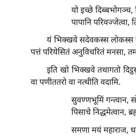
यो
इच्छे दिब्बभोगञ्च, 
पापानि परिवज्जेत्वा, त
यं
भिक्खवे सदेवकस्स लोकस्स सम
पत्तं परियेसितं अनुविचरितं मनसा, त
इति
खो भिक्खवे तथागतो दिट्ठसु
वा पणीततरो वा नत्थीति वदामि.
सुवण्णभूमिं
गन्त्वान, स
पिसाचे निद्धमेत्वान, ब्
समणा
मयं महाराज, ध