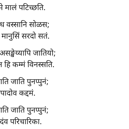
मे मालं पटिच्छति.
 इध वस्सानि सोळस;
, मानुसिं सरदो सतं.
 असङ्खेय्यापि जातियो;
न हि कम्मं विनस्सति.
जाति जाति पुनप्पुनं;
पादोव कद्दमं.
जाति जाति पुनप्पुनं;
्दंव परिचारिका.