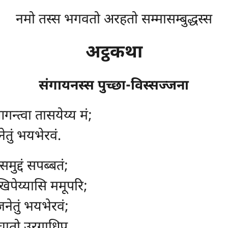
नमो तस्स भगवतो अरहतो सम्मासम्बुद्धस्स
अट्ठकथा
संगायनस्स पुच्छा-विस्सज्जना
न्त्वा तासयेय्य मं;
तुं भयभेरवं.
समुद्दं सपब्बतं;
िपेय्यासि ममूपरि;
जनेतुं भयभेरवं;
िघातो उरगाधिप.