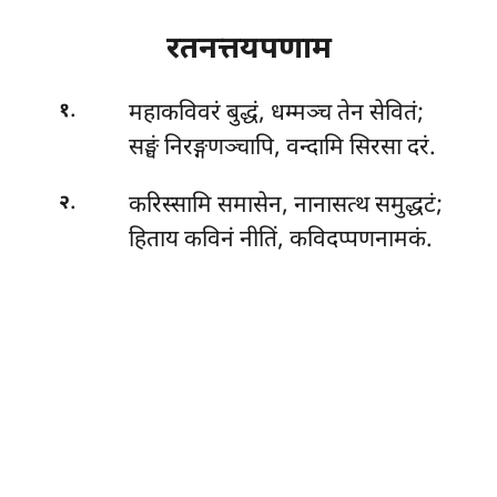
रतनत्तयपणाम
.
महाकविवरं
बुद्धं, धम्मञ्च तेन सेवितं;
१
सङ्घं निरङ्गणञ्चापि, वन्दामि सिरसा दरं.
.
करिस्सामि समासेन, नानासत्थ समुद्धटं;
२
हिताय कविनं नीतिं, कविदप्पणनामकं.