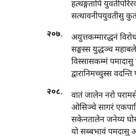
हत्थङ्गतापि युवतीपरिर
सत्थावनीपयुवतीसु कुत
२०७
.
अयुत्तकम्मारद्धनं विरोध
सङ्घस्स युद्धञ्च महाबल
विस्सासकम्मं पमादासु न
द्वारानिमच्चुस्स वदन्ति
२०८
.
वातं जालेन नरो परामस
ओसिञ्चे सागरं एकपा
सकेनतालेन जनेय्य घोस
यो सब्बभावं पमदासु