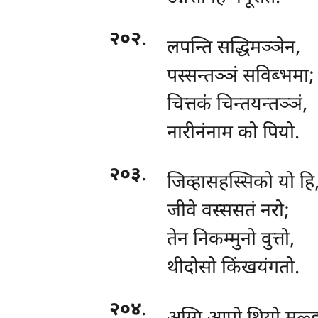
२०२
.
लपन्ति
सद्धिमञ्ञेन,
पस्सन्तञ्ञं सविब्भमा;
चित्तकं चिन्तयन्तञ्ञं,
नारीनंनाम को पियो.
२०३
.
जिव्हासहस्सिको यो हि
जीवे वस्ससतं नरो;
तेन निकम्मुनो वुत्तो,
थीदोसो किंखयंगतो.
२०४
.