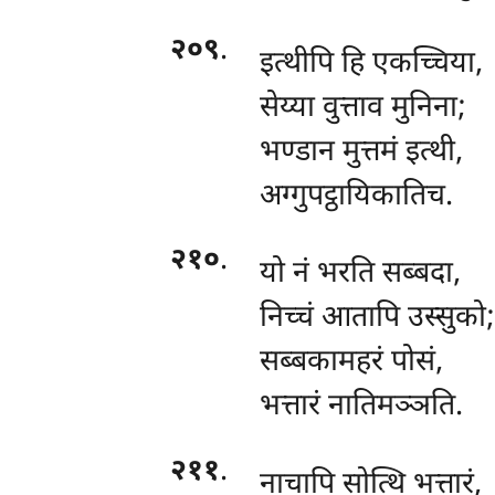
२०९
.
इत्थीपि
हि एकच्चिया,
सेय्या वुत्ताव मुनिना;
भण्डान मुत्तमं इत्थी,
अग्गुपट्ठायिकातिच.
२१०
.
यो नं भरति सब्बदा,
निच्चं आतापि उस्सुको;
सब्बकामहरं पोसं,
भत्तारं नातिमञ्ञति.
२११
.
नाचापि
सोत्थि भत्तारं,