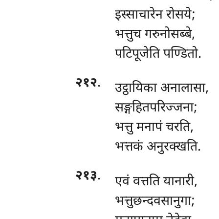
इस्साचारेन रोसये;
भत्तुच गरुनोसब्बे,
पटिपूजेति पण्डितो.
२१२
.
उट्ठायिका अनालासा,
सङ्गहितपरिज्जना;
भत्तु मनापं चरति,
भत्तकं अनुरक्खति.
२१३
.
एवं वत्तति यानारी,
भत्तुछन्दवसानुगा;