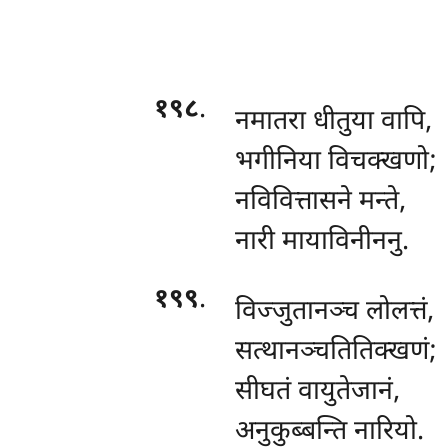
१९८
.
नमातरा
धीतुया वापि,
भगीनिया विचक्खणो;
नविवित्तासने मन्ते,
नारी मायाविनीननु.
१९९
.
विज्जुतानञ्च लोलत्तं,
सत्थानञ्चतितिक्खणं;
सीघतं वायुतेजानं,
अनुकुब्बन्ति नारियो.