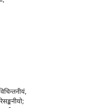
ो,
विचिन्तनीयं,
रिसङ्कनीयो;