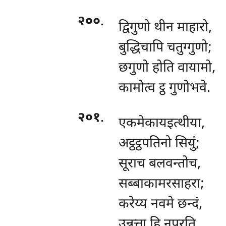
२००
.
द्विगुणो थीन माहारो,
बुद्धिचापि चतुग्गुणो;
छगुणो होति वायामो,
कामोत्व ट्ठ गुणोभवे.
२०१
.
एकमेकायइत्थीया,
अट्ठट्ठपतिनो सियुं;
सूराच बलवन्तोच,
सब्बाकामरसाहरा;
करेय्य नवमे छन्दं,
उन्नत्ता हि नपूरति.