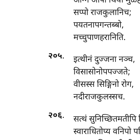
अग्गि आपो थियो मुळ्ह
सप्पो राजकुलानिच;
पयतनापगन्तब्बो,
मच्चुपाणहरानिति.
२०५
.
इत्थीनं
दुज्जना नञ्च,
विसासोनोपपज्जते;
वीसस्स सिङ्गिनो रोग,
नदीराजकुलस्सच.
२०६
.
सत्थं सुनिच्छितमतीपि 
स्वाराधितोप्य वनिपो प