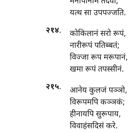
मनापानाम तेदेवा,
यत्थ सा उपपज्जति.
२१४
.
कोकिलानं
सरो रूपं,
नारीरूपं पतिब्बतं;
विज्जा रूप मरूपानं,
खमा रूपं तपस्सीनं.
२१५
.
आनेय कुलजं पञ्ञो,
विरूपमपि कञ्ञकं;
हीनायपि सुरूपाय,
विवाहंसदिसं करे.