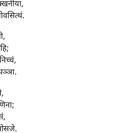
क्खनीया,
ोवसित्थं.
ो,
ेहि;
िच्चं,
 पञ्ञा.
े,
णिना;
ं,
 ओसजे.