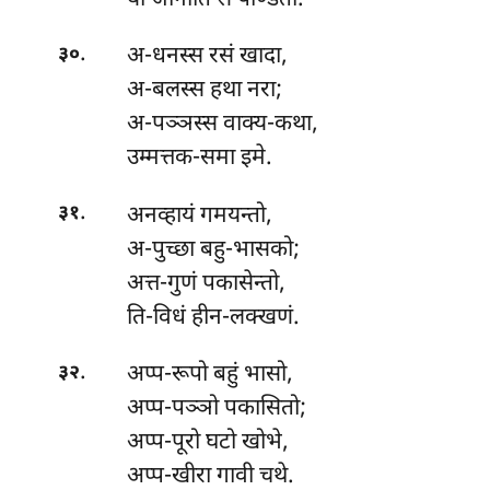
.
अ-धनस्स रसं खादा,
३०
अ-बलस्स हथा नरा;
अ-पञ्ञस्स वाक्य-कथा,
उम्मत्तक-समा इमे.
.
अनव्हायं गमयन्तो,
३१
अ-पुच्छा बहु-भासको;
अत्त-गुणं पकासेन्तो,
ति-विधं हीन-लक्खणं.
.
अप्प-रूपो बहुं भासो,
३२
अप्प-पञ्ञो पकासितो;
अप्प-पूरो घटो खोभे,
अप्प-खीरा गावी चथे.