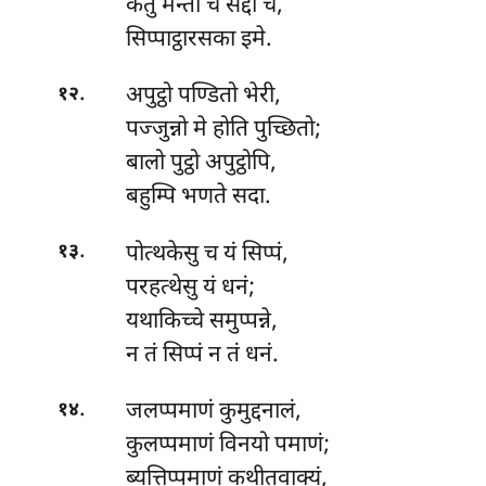
केतु मन्ता च सद्दा च,
सिप्पाट्ठारसका इमे.
.
अपुट्ठो पण्डितो भेरी,
१२
पज्जुन्नो मे होति पुच्छितो;
बालो पुट्ठो अपुट्ठोपि,
बहुम्पि भणते सदा.
.
पोत्थकेसु च यं सिप्पं,
१३
परहत्थेसु यं धनं;
यथाकिच्चे
समुप्पन्ने,
न तं सिप्पं न तं धनं.
.
जलप्पमाणं कुमुद्दनालं,
१४
कुलप्पमाणं विनयो पमाणं;
ब्यत्तिप्पमाणं कथीतवाक्यं,