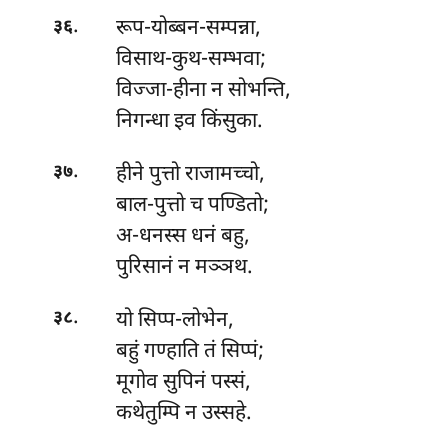
.
रूप-योब्बन-सम्पन्ना,
३६
विसाथ-कुथ-सम्भवा;
विज्जा-हीना न सोभन्ति,
निगन्धा इव किंसुका.
.
हीने पुत्तो राजामच्चो,
३७
बाल-पुत्तो च पण्डितो;
अ-धनस्स धनं बहु,
पुरिसानं न मञ्ञथ.
.
यो सिप्प-लोभेन,
३८
बहुं गण्हाति तं सिप्पं;
मूगोव
सुपिनं पस्सं,
कथेतुम्पि न उस्सहे.