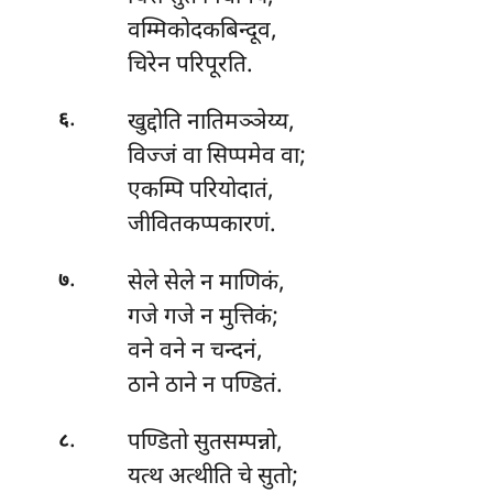
वम्मिकोदकबिन्दूव,
चिरेन परिपूरति.
.
खुद्दोति नातिमञ्ञेय्य,
६
विज्जं वा सिप्पमेव वा;
एकम्पि परियोदातं,
जीवितकप्पकारणं.
.
सेले सेले न माणिकं,
७
गजे गजे न मुत्तिकं;
वने वने न चन्दनं,
ठाने ठाने न पण्डितं.
.
पण्डितो सुतसम्पन्नो,
८
यत्थ अत्थीति चे सुतो;