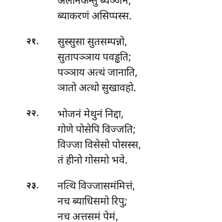
अलोनकन्तु ब्यञ्जनं,
ब्याकरणं असिप्पस्स.
.
सुस्सुसा सुतसम्पन्नो,
२१
सुतापञ्ञाय पवड्ढति;
पञ्ञाय अत्थं जानाति,
ञातो अत्थो सुखावहो.
.
भोजनं मेथुनं निद्दा,
२२
गोणे पोसेपि विज्जति;
विज्जा विसेसो पोसस्स,
तं हीनो गोसमो भवे.
.
नत्थि विज्जासमंमित्तं,
२३
नच ब्याधिसमो रिपु;
नच
अत्तसमं पेमं,