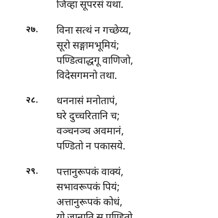
जिव्हा सूपरसं यथा.
.
विना सत्थं न गच्छेय्य,
२७
सूरो सङ्गामभूमियं;
पण्डित्वाद्धगू वाणिजो,
विदेसगमनो तथा.
.
धननासं मनोतापं,
२८
घरे दुच्चरितानि च;
वञ्चनञ्च
अवमानं,
पण्डितो न पकासये.
.
पत्तानुरूपकं वाक्यं,
२९
सभावरूपकं पियं;
अत्तानुरूपकं कोधं,
यो जानाति स पण्डितो.