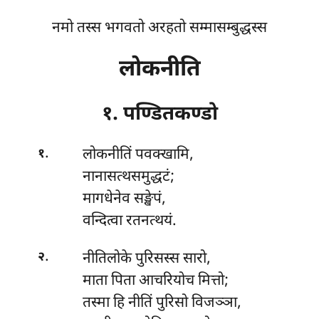
नमो तस्स भगवतो अरहतो सम्मासम्बुद्धस्स
लोकनीति
१. पण्डितकण्डो
.
लोकनीतिं
पवक्खामि,
१
नानासत्थसमुद्धटं;
मागधेनेव सङ्खेपं,
वन्दित्वा रतनत्थयं.
.
नीतिलोके पुरिसस्स सारो,
२
माता पिता आचरियोच मित्तो;
तस्मा हि नीतिं पुरिसो विजञ्ञा,