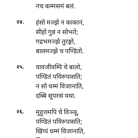
नच कम्मसमं बलं.
.
हंसो मज्झे न काकानं,
२४
सीहो गुन्नं न सोभते;
गद्रभमज्झे तुरङ्गो,
बालमज्झे च पण्डितो.
.
यावजीवम्पि चे बालो,
२५
पण्डितं पयिरुपासति;
न सो धम्मं विजानाति,
दब्बि सूपरसं यथा.
.
मुहुत्तमपि चे विञ्ञू,
२६
पण्डितं पयिरुपासति;
खिप्पं धम्मं विजानाति,