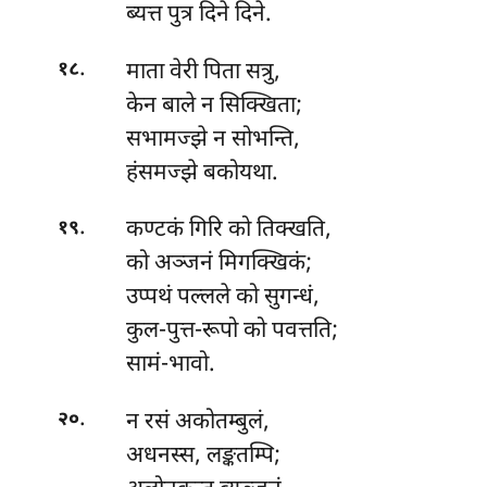
ब्यत्त पुत्र दिने दिने.
.
माता वेरी पिता सत्रु,
१८
केन बाले न सिक्खिता;
सभामज्झे
न सोभन्ति,
हंसमज्झे बकोयथा.
.
कण्टकं गिरि को तिक्खति,
१९
को अञ्जनं मिगक्खिकं;
उप्पथं पल्लले को सुगन्धं,
कुल-पुत्त-रूपो को पवत्तति;
सामं-भावो.
.
न रसं अकोतम्बुलं,
२०
अधनस्स, लङ्कतम्पि;