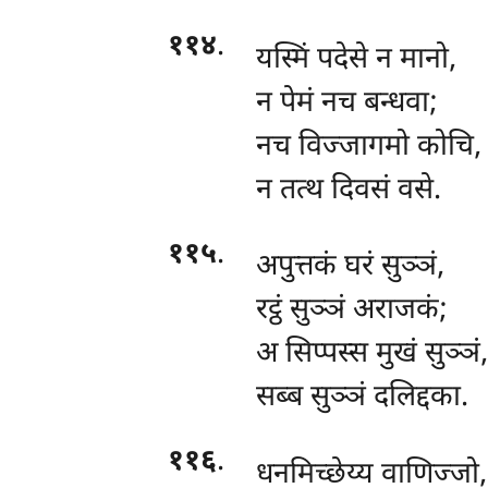
११४
.
यस्मिं पदेसे न मानो,
न पेमं नच बन्धवा;
नच विज्जागमो कोचि,
न तत्थ दिवसं वसे.
११५
.
अपुत्तकं घरं सुञ्ञं,
रट्ठं सुञ्ञं अराजकं;
अ सिप्पस्स मुखं सुञ्ञं,
सब्ब सुञ्ञं दलिद्दका.
११६
.
धनमिच्छेय्य वाणिज्जो,