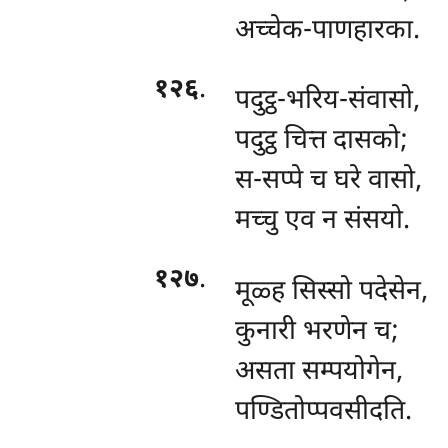
अच्चेक-पाणहारका.
१२६
.
पदुट्ठ-भरिय-संवासो,
पदुट्ठ चित्त दासको;
स-सप्पे च घरे वासो,
मच्चु एव न संसयो.
१२७
.
मूळ्ह सिस्सो पदेसेन,
कुनारी भरणेन च;
असता सम्पयोगेन,
पण्डितोप्पवसीदति.