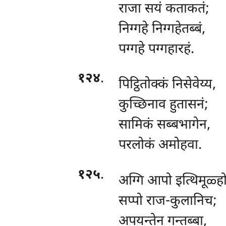
राजा सयं कताकतं;
निग्गहे
निग्गहेतब्बं,
पग्गहे पग्गहारहं.
१२४
.
पिट्ठितोक्कं निसेवेय्य,
कुच्छिनाव हुतासनं;
सामिकं सब्बभागेन,
परलोकं अमोहवा.
१२५
.
अग्गि आपो इत्थिमूळ्हो
सप्पो राज-कुलानिच;
अपयन्तेन गन्तब्बा,