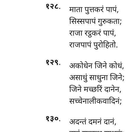
१२८
.
माता पुत्तकरं पापं,
सिस्सपापं गुरुकता;
राजा
रट्ठकरं पापं,
राजपापं पुरोहितो.
१२९
.
अकोधेन जिने कोधं,
असाधुं साधुना जिने;
जिने मच्छरिं दानेन,
सच्चेनालीकवादिनं;
१३०
.
अदन्तं दमनं दानं,