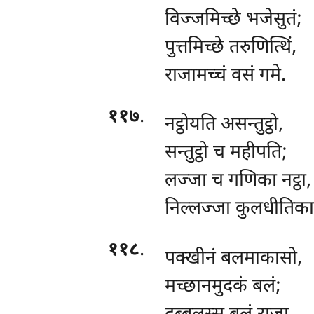
विज्जमिच्छे भजेसुतं;
पुत्तमिच्छे तरुणित्थिं,
राजामच्चं वसं गमे.
११७
.
नट्ठोयति असन्तुट्ठो,
सन्तुट्ठो च महीपति;
लज्जा च गणिका नट्ठा,
निल्लज्जा कुलधीतिका
११८
.
पक्खीनं बलमाकासो,
मच्छानमुदकं बलं;