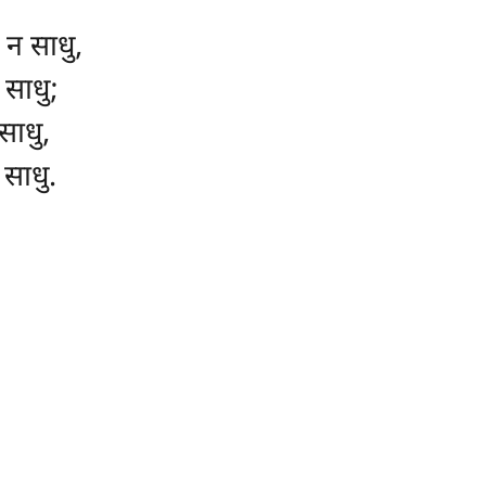
न साधु,
साधु;
साधु,
 साधु.