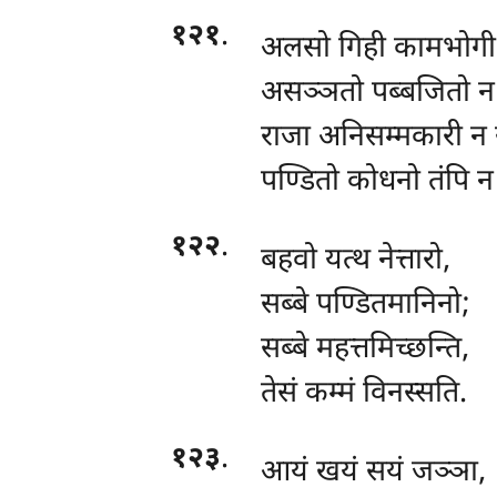
१२१
.
अलसो गिही कामभोगी 
असञ्ञतो पब्बजितो न 
राजा अनिसम्मकारी न 
पण्डितो कोधनो तंपि न
१२२
.
बहवो यत्थ नेत्तारो,
सब्बे पण्डितमानिनो;
सब्बे महत्तमिच्छन्ति,
तेसं कम्मं विनस्सति.
१२३
.
आयं खयं सयं जञ्ञा,