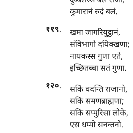
दुब्बलस्स
बलं राजा,
कुमारानं रुदं बलं.
११९
.
खमा जागरियुट्ठानं,
संविभागो दयिक्खणा;
नायकस्स गुणा एते,
इच्छितब्बा सतं गुणा.
१२०
.
सकिं वदन्ति राजानो,
सकिं समणब्राह्मणा;
सकिं सप्पुरिसा लोके,
एस धम्मो सनन्तनो.