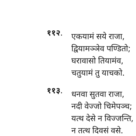
११२
.
एकयामं सये राजा,
द्वियामञ्ञेव पण्डितो;
घरावासो तियामंव,
चतुयामं तु याचको.
११३
.
धनवा सुतवा राजा,
नदी वेज्जो चिमेपञ्च;
यत्थ
देसे न विज्जन्ति,
न तत्थ दिवसं वसे.