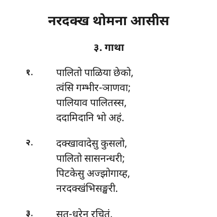
नरदक्ख थोमना आसीस
३. गाथा
.
पालितो
पाळिया छेको,
१
त्वंसि गम्भीर-ञाणवा;
पालियाव पालितस्स,
ददामिदानि भो अहं.
.
दक्खावादेसु
कुसलो,
२
पालितो सासनन्धरी;
पिटकेसु अज्झोगाय्ह,
नरदक्खंभिसङ्खरी.
.
सुत-धरेन
रचितं,
३