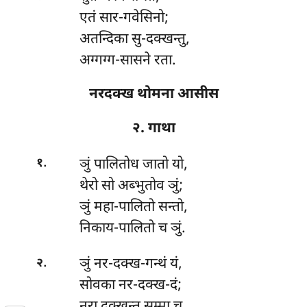
एतं सार-गवेसिनो;
अतन्दिका सु-दक्खन्तु,
अग्गग्ग-सासने रता.
नरदक्ख थोमना आसीस
२. गाथा
.
ञुं
पालितोध जातो यो,
१
थेरो सो अब्भुतोव ञुं;
ञुं महा-पालितो सन्तो,
निकाय-पालितो च ञुं.
.
ञुं
नर-दक्ख-गन्थं यं,
२
सोवका नर-दक्ख-दं;