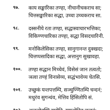
.
काय सङ्खारिका तण्हा, नीचानीचकराच सा;
९७
चित्तसङ्खारिका सद्धा, उच्चा उच्चकराच सा.
.
दस्सनीये
रता तण्हा, सद्धास्वाचारभत्तिका;
९८
विकिण्णचारिका तण्हा, सद्धा विसदचारिनी.
.
मनोकिलेसिका तण्हा, सानुगानन्त दुक्खदा;
९९
चित्तप्पसादिका सद्धा, अत्तानुग सुखावहा.
.
तण्हा
सद्धान मिच्चेवं, विसेसं जान तत्वतो;
१००
ञत्वा तण्हं विनासेय्य, सद्धंभावेय्य चेतसि.
.
उच्छुकं यन्तपत्तम्पि, सञ्चुण्णितम्पि चन्दनं;
१०१
मधुरंव सुगन्धंव, मेत्तिव हिंसितोपि सं.