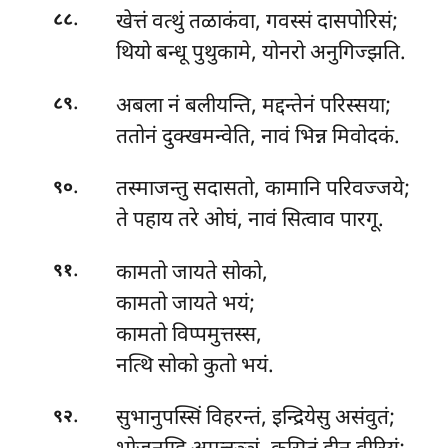
.
खेत्तं वत्थुं तळाकंवा, गवस्सं दासपोरिसं;
८८
थियो बन्धू पुथुकामे, योनरो अनुगिज्झति.
.
अबला नं बलीयन्ति, मद्दन्तेनं परिस्सया;
८९
ततोनं दुक्खमन्वेति, नावं भिन्न मिवोदकं.
.
तस्माजन्तु
सदासतो, कामानि परिवज्जये;
९०
ते पहाय तरे ओघं, नावं सित्वाव पारगू.
.
कामतो
जायते सोको,
९१
कामतो जायते भयं;
कामतो विप्पमुत्तस्स,
नत्थि सोको कुतो भयं.
.
सुभानुपस्सिं
विहरन्तं, इन्द्रियेसु असंवुतं;
९२