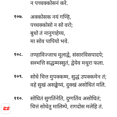
न पच्चक्कोसनं करे.
.
अक्कोसक नयं गण्हि,
१०७
पच्चक्कोसो न सो वरो;
बुधो तं नानुगाहेय्य,
मा सोव पापियो भवे.
.
तण्हाविज्जाच
मूलाद्वे, संसारविसपादपे;
१०८
सब्भत्ति सद्धम्मस्सुतं, द्वेयेव मधुरा फला.
.
सोधे चित्त मुपक्कम्म, सुद्धं उपक्कमेन तं;
१०९
वहे सुखं असङ्खेय्यं, दुक्खं असोधितं मलि.
.
सोधितं
सुगतिंनेति, दुग्गतिंव असोधितं;
११०
चित्तं सोधेतु मालिम्पे, रागदोस मलेहि तं.
📜