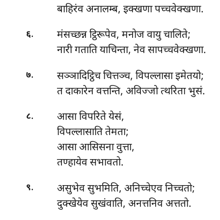
बाहिरंव अनालम्ब, इक्खणा पच्चवेक्खणा.
.
मंसच्छन्न
ट्ठिरूपेव, मनोज वायु चालिते;
६
नारी गताति याचिन्ता, नेव सापच्चवेक्खणा.
.
सञ्ञादिट्ठिच चित्तञ्च, विपल्लासा इमेतयो;
७
त दाकारेन वत्तन्ति, अविज्जो त्थरिता भुसं.
.
आसा
विपरिते येसं,
८
विपल्लासाति तेमता;
आसा आसिसना वुत्ता,
तण्हायेव सभावतो.
.
असुभेव सुभमिति, अनिच्चेएव निच्चतो;
९
दुक्खेयेव सुखंवाति, अनत्तनिव अत्ततो.