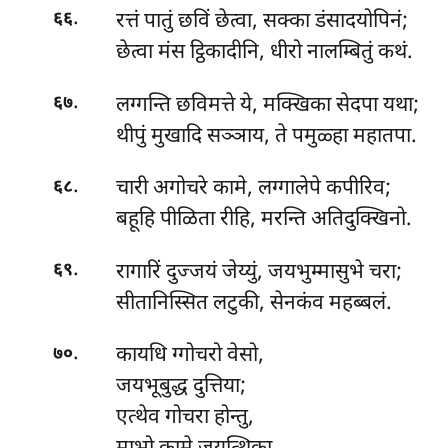
.
रत्तं पातुं छविं छेत्वा, सक्का डंसादयोपिनं;
६६
छेत्वा मंस ट्ठिकादीनि, धीरो नालम्बितुं कथं.
.
लग्गन्ति
छविमत्ते ये, मक्खिका सेदपा यथा;
६७
थीपुं मुखादि सञ्ञाय, ते पमुळ्हा महातपा.
.
चारी अगोचरे कामे, लग्गालेपे कपीरिव;
६८
बहूहि पीळिता रीहि, मरन्ति अतिदुक्खिनो.
.
रागारिं
दुज्जयं जेय्युं, जयभुम्मासुभे चरा;
६९
सीतानिस्सित लटुकी, सेनकंव महब्बलं.
.
कायधि
ग्गोचरो वेसो,
७०
जयभूबुद्ध दुत्तिया;
एत्थेव गोचरा होन्तु,