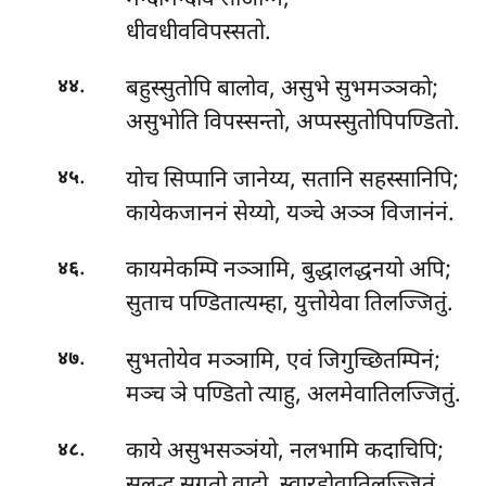
धीवधीवविपस्सतो.
.
बहुस्सुतोपि
बालोव, असुभे सुभमञ्ञको;
४४
असुभोति विपस्सन्तो, अप्पस्सुतोपिपण्डितो.
.
योच सिप्पानि जानेय्य, सतानि सहस्सानिपि;
४५
कायेकजाननं सेय्यो, यञ्चे अञ्ञ विजानंनं.
.
कायमेकम्पि
नञ्ञामि, बुद्धालद्धनयो अपि;
४६
सुताच पण्डितात्यम्हा, युत्तोयेवा तिलज्जितुं.
.
सुभतोयेव मञ्ञामि, एवं जिगुच्छितम्पिनं;
४७
मञ्च ञे पण्डितो त्याहु, अलमेवातिलज्जितुं.
.
काये
असुभसञ्ञंयो, नलभामि कदाचिपि;
४८