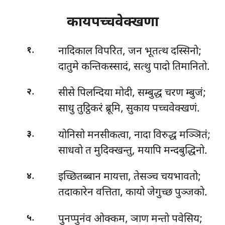
कायपच्चवेक्खणा
.
नादिकाल
विपरित, जन भूतत्थ दस्सिनो;
१
दातुमे कन्तिकस्सादं, सत्थु पादो तिमानितो.
.
सीसे
पिलन्दिया मोदी, सम्बुद्ध चरण म्बुजं;
२
साधु तुट्ठिकरं ब्रूमि, सुकाय पच्चवेक्खणं.
.
योनिसो मनसीकत्वा, नादा विरुद्ध मञ्ञितं;
३
साधवो त मुदिक्खन्तु, मयापि मन्दबुद्धिनो.
.
इच्छितब्बान
मायत्ता, तेसञ्च चयभावतो;
४
तदाकारेन वत्तिता, कायो जेगुच्छ पुञ्जको.
.
पुनप्पुनंव ओक्कम, ञाण मन्तो पवेसिय;
५