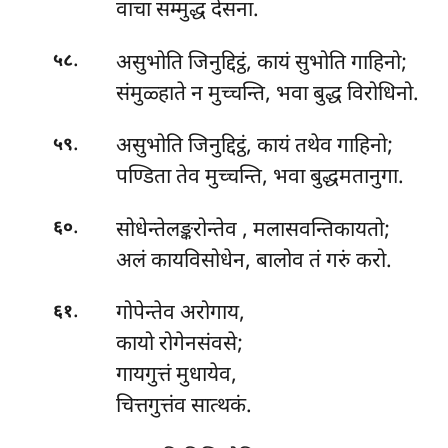
वाचा सम्मुद्ध देसना.
.
असुभोति
जिनुद्दिट्ठं, कायं सुभोति गाहिनो;
५८
संमुळ्हाते न मुच्चन्ति, भवा बुद्ध विरोधिनो.
.
असुभोति जिनुद्दिट्ठं, कायं तथेव गाहिनो;
५९
पण्डिता तेव मुच्चन्ति, भवा बुद्धमतानुगा.
.
सोधेन्तेलङ्करोन्तेव
, मलासवन्तिकायतो;
६०
अलं कायविसोधेन, बालोव तं गरुं करो.
.
गोपेन्तेव अरोगाय,
६१
कायो रोगेनसंवसे;
गायगुत्तं मुधायेव,
चित्तगुत्तंव सात्थकं.