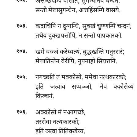
.
अत्तच्छेदम्पि
वासेति, सुगन्धेनिव चन्दनं;
१०२
सन्तो मेत्तासुगन्धेन, अत्तहिंसम्पि वासये.
.
कदाचिपि न दुग्गन्धि, सुक्खं चुण्णम्पि चन्दनं;
१०३
तथेव दुक्खपत्तोपि, न सन्तो पापकारको.
.
खमे
वज्जं करेय्यत्थं, बुद्धखन्ति मनुस्सरं;
१०४
मेत्तातिन्तेन वेरीपि, नुपनाहो सियत्तनि.
.
नगच्छति त मक्कोसो, ममेवा नत्थकारको;
१०५
इति ञत्वाव सप्पञ्ञो, नेव क्कोसेय्य
किञ्चनं.
.
अक्कोसो
मं नआगच्छे,
१०६
तस्सेवा नत्थकारको;
इति ञत्वा तितिक्खेय्य,