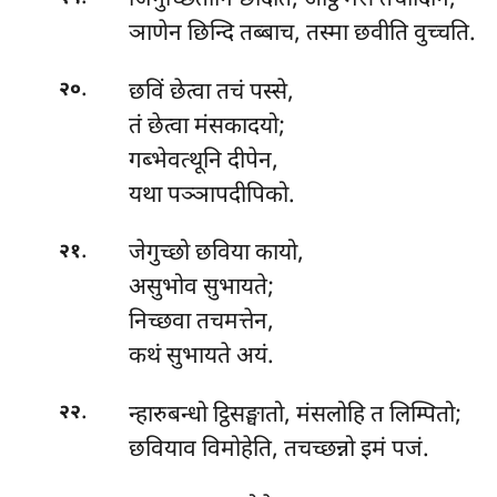
जिगुच्छितानि छादेति, अट्ठि मंस तचादिनि;
ञाणेन छिन्दि तब्बाच, तस्मा छवीति वुच्चति.
.
छविं
छेत्वा तचं पस्से,
२०
तं छेत्वा मंसकादयो;
गब्भेवत्थूनि दीपेन,
यथा पञ्ञापदीपिको.
.
जेगुच्छो छविया कायो,
२१
असुभोव सुभायते;
निच्छवा तचमत्तेन,
कथं सुभायते अयं.
.
न्हारुबन्धो
ट्ठिसङ्घातो, मंसलोहि त लिम्पितो;
२२
छवियाव विमोहेति, तचच्छन्नो इमं पजं.