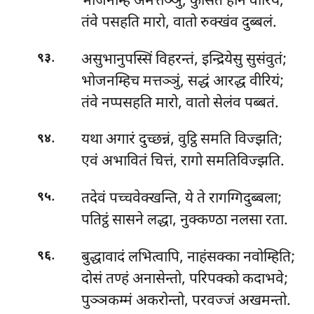
भोजनम्हि अमत्तञ्ञुं, कुसितं हीन वीरियं;
तंवे पसहति मारो, वातो रुक्खंव दुब्बलं.
.
असुभानुपस्सिं विहरन्तं, इन्द्रियेसु सुसंवुतं;
९३
भोजनम्हिच मत्तञ्ञुं, सद्धं आरद्ध वीरियं;
तंवे नप्पसहति मारो, वातो सेलंव पब्बतं.
.
यथा
अगारं दुच्छन्नं, वुट्ठि समति विज्झति;
९४
एवं अभावितं चित्तं, रागो समतिविज्झति.
.
तदेवं
पच्चवेक्खन्ति, ये ते रागग्गिदुब्बला;
९५
पतिट्ठं सासने लद्धा, नुक्कण्ठा नलसा रता.
.
बुद्धावादं
लभित्वापि, नाहंसक्का नवोम्हिति;
९६
दोसं तण्हं अनासेन्तो, परिपक्को कदाभवे;
पुञ्ञकम्मं अकरोन्तो, परवज्जं अखमन्तो.