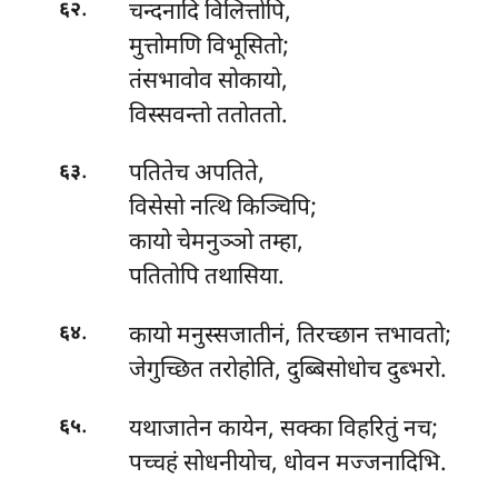
.
चन्दनादि
विलित्तोपि,
६२
मुत्तोमणि विभूसितो;
तंसभावोव सोकायो,
विस्सवन्तो ततोततो.
.
पतितेच
अपतिते,
६३
विसेसो नत्थि किञ्चिपि;
कायो चेमनुञ्ञो तम्हा,
पतितोपि तथासिया.
.
कायो मनुस्सजातीनं, तिरच्छान त्तभावतो;
६४
जेगुच्छित तरोहोति, दुब्बिसोधोच दुब्भरो.
.
यथाजातेन
कायेन, सक्का विहरितुं नच;
६५
पच्चहं सोधनीयोच, धोवन मज्जनादिभि.