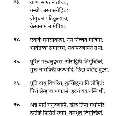
.
वण्ण सण्ठान तोचेव,
२३
गन्धो कासा सयेहिच;
जेगुच्छा पटिकुल्याच,
केसानाम न मेपिया.
.
एकेकं
मनसीकत्वा, नये निच्चेव मादिना;
२४
भावेतब्बा समारम्भ, यथापञ्ञायते तथा.
.
पूरितं मत्थलुङ्गस्स, सीसट्ठिपि जिगुच्छितं;
२५
मुख नासक्खि कण्णादि, छिद्दा वछिद्द दुद्दसं.
.
पूति
वायु विचरित, कुच्छिट्ठन्तानि लोहितं;
२६
पित्तं सेम्हञ्च पप्फासं, हदयं यकनम्पि धी.
.
अन्न पानं मनुञ्ञम्पि, खेळ तिन्त मधोपरि;
२७
दन्तेहि पिसितं स्वान, वमथूव जिगुच्छितं.