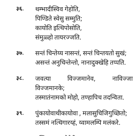
.
थम्भादीस्विव गेहोति,
३६
पिण्डिते स्वेसु सम्मुति;
कायोति इत्थिपोसोति,
संमुळ्हो तायरज्जति.
.
सन्तं
चिन्तेय्य नासन्तं, सन्तं चिन्तयतो सुखं;
३७
असन्तं अनुचिन्तेन्तो, नानादुक्खेहि तप्पति.
.
जवत्या विज्जमानेव, नाविज्जा
३८
विज्जमानके;
तस्मातंनामको मोहो, तण्हापिच तदन्विता.
.
पुंकायोवाथीकायोवा
, मलासुचिजिगुच्छितो;
३९
तस्समं नत्थिगारय्हं, य्वामलम्पि मलंकरे.