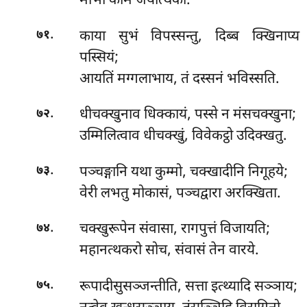
माभो कामे जयत्थिका.
.
काया
सुभं विपस्सन्तु, दिब्ब क्खिनाप्य
७१
पस्सियं;
आयतिं मग्गलाभाय, तं दस्सनं भविस्सति.
.
धीचक्खुनाव धिक्कायं, पस्से न मंसचक्खुना;
७२
उम्मिलित्वाव धीचक्खुं, विवेकट्ठो उदिक्खतु.
.
पञ्चङ्गानि
यथा कुम्मो, चक्खादीनि निगूहये;
७३
वेरी लभतु मोकासं, पञ्चद्वारा अरक्खिता.
.
चक्खुरूपेन
संवासा, रागपुत्तं विजायति;
७४
महानत्थकरो सोच, संवासं तेन वारये.
.
रूपादीसुसञ्जन्तीति, सत्ता इत्थ्यादि सञ्ञाय;
७५