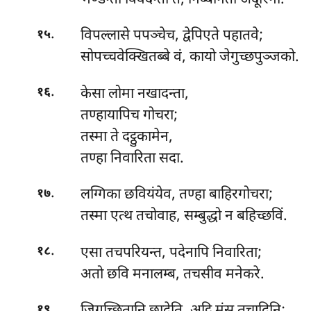
.
विपल्लासे पपञ्चेच, द्वेपिएते पहातवे;
१५
सोपच्चवेक्खितब्बे वं, कायो जेगुच्छपुञ्जको.
.
केसा
लोमा नखादन्ता,
१६
तण्हायापिच गोचरा;
तस्मा ते दट्ठुकामेन,
तण्हा निवारिता सदा.
.
लग्गिका छवियंयेव, तण्हा बाहिरगोचरा;
१७
तस्मा एत्थ तचोवाह, सम्बुद्धो न बहिच्छविं.
.
एसा
तचपरियन्त, पदेनापि निवारिता;
१८
अतो छवि मनालम्ब, तचसीव मनेकरे.
.
१९