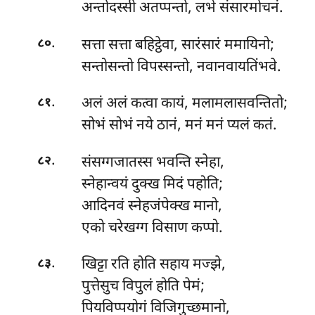
अन्तोदस्सी अतप्पन्तो, लभे संसारमोचनं.
.
सत्ता
सत्ता बहिट्ठेवा, सारंसारं ममायिनो;
८०
सन्तोसन्तो विपस्सन्तो, नवानवायतिंभवे.
.
अलं
अलं कत्वा कायं, मलामलासवन्तितो;
८१
सोभं सोभं नये ठानं, मनं मनं प्यलं कतं.
.
संसग्गजातस्स भवन्ति स्नेहा,
८२
स्नेहान्वयं दुक्ख मिदं पहोति;
आदिनवं स्नेहजंपेक्ख मानो,
एको चरेखग्ग विसाण कप्पो.
.
खिट्टा
रति होति सहाय मज्झे,
८३
पुत्तेसुच विपुलं होति पेमं;
पियविप्पयोगं विजिगुच्छमानो,