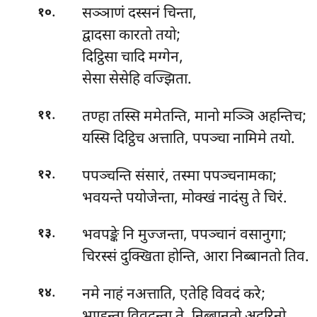
.
सञ्ञाणं दस्सनं चिन्ता,
१०
द्वादसा कारतो तयो;
दिट्ठिसा चादि मग्गेन,
सेसा सेसेहि वज्झिता.
.
तण्हा
तस्सि ममेतन्ति, मानो मञ्ञि अहन्तिच;
११
यस्सि दिट्ठिच अत्ताति, पपञ्चा नामिमे तयो.
.
पपञ्चन्ति संसारं, तस्मा पपञ्चनामका;
१२
भवयन्ते पयोजेन्ता, मोक्खं नादंसु ते चिरं.
.
भवपङ्के नि मुज्जन्ता, पपञ्चानं वसानुगा;
१३
चिरस्सं दुक्खिता होन्ति, आरा निब्बानतो तिव.
.
नमे
नाहं नअत्ताति, एतेहि विवदं करे;
१४
भण्डन्ता विवदन्ता ते, निब्बानतो अदूरिनो.