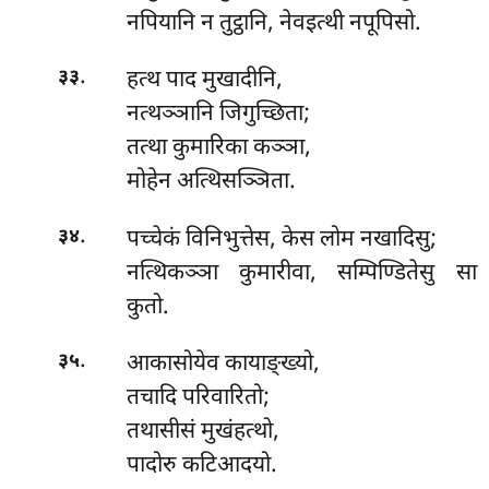
नपियानि न तुट्ठानि, नेवइत्थी नपूपिसो.
.
हत्थ पाद मुखादीनि,
३३
नत्थञ्ञानि जिगुच्छिता;
तत्था कुमारिका कञ्ञा,
मोहेन अत्थिसञ्ञिता.
.
पच्चेकं
विनिभुत्तेस, केस लोम नखादिसु;
३४
नत्थिकञ्ञा कुमारीवा, सम्पिण्डितेसु सा
कुतो.
.
आकासोयेव
कायाङ्ख्यो,
३५
तचादि परिवारितो;
तथासीसं मुखंहत्थो,
पादोरु कटिआदयो.