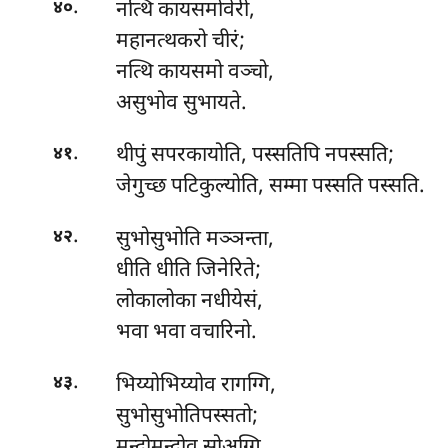
.
नत्थि
कायसमोवेरी,
४०
महानत्थकरो चीरं;
नत्थि कायसमो वञ्चो,
असुभोव सुभायते.
.
थीपुं सपरकायोति, पस्सतिपि नपस्सति;
४१
जेगुच्छ पटिकुल्योति, सम्मा पस्सति पस्सति.
.
सुभोसुभोति
मञ्ञन्ता,
४२
धीति धीति जिनेरिते;
लोकालोका नधीयेसं,
भवा भवा वचारिनो.
.
भिय्योभिय्योव रागग्गि,
४३
सुभोसुभोतिपस्सतो;
मन्दोमन्दोव सोअग्गि,