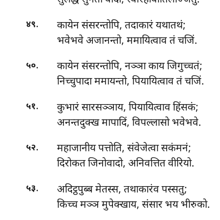
सुलद्ध सुगतो वादो, स्वारहोवातिलज्जितुं.
.
कायेन संसरन्तोपि, तदाकारं यथातथं;
४९
भवेभवे अजानन्तो, ममायित्वाव तं चजिं.
.
कायेन
संसरन्तोपि, नञ्ञा काय जिगुच्चतं;
५०
निच्चुपादा ममायन्तो, पियायित्वाव तं चजिं.
.
कुभारं सारसञ्ञाय, पियायित्वाव हिंसकं;
५१
अनन्तदुक्ख मापादिं, विपल्लासो भवेभवे.
.
महाजानीय
पत्तोति, संवेजेत्वा सकंमनं;
५२
दिरोकत जिनोवादो, अनिवत्तित वीरियो.
.
अदिट्ठपुब्ब मेतस्स, तथाकारंव पस्सतु;
५३
किच्च मञ्ञ मुपेक्खाय, संसार भय भीरुको.