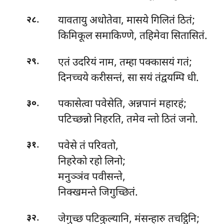
.
यावतायु
अधोतेवा, मासये गिलितं ठितं;
२८
किमिकूल समाकिण्णे, तहिमेवा सितासितं.
.
एतं उदरियं नाम, तम्हा पक्कासयं गतं;
२९
दिनच्चये करीसन्तं, सा सयं तंद्वयम्पि धी.
.
पकासेत्वा
पवेसेति, अन्नपानं महारहं;
३०
पटिच्छन्नो निहरति, तमेव न्तो ठितं जनो.
.
पवेसे तं परिवतो,
३१
निहरेको रहो लिनो;
मनुञ्ञंव पवीसन्ते,
निक्खमन्ते जिगुच्छितं.
.
जेगुच्छ
पटिकुल्यानि, मंसन्हारु तचट्ठिनि;
३२