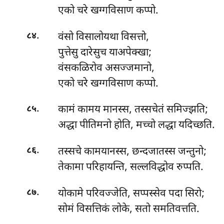
एको चरे खग्गविसाण कप्पो.
.
वंसो
विसालोयथा विसत्तो,
८४
पुत्तेसु दारेसुच याअपेक्खा;
वंसकळिरोव असज्जमानो,
एको चरे खग्गविसाण कप्पो.
.
कामं
कामय मानस्स, तस्सचेतं समिज्झति;
८५
अद्धा पीतिमनो होति, मच्चो लद्धा यदिच्छति.
.
तस्सचे कामयानस्स, छन्दजातस्स जन्तुनो;
८६
तेकामा परिहायन्ति, सल्लविद्धोव रुप्पति.
.
योकामे
परिवज्जेति, सप्पस्सेव पदा सिरो;
८७
सोमं विसत्तिकं लोके, सतो समतिवत्तति.