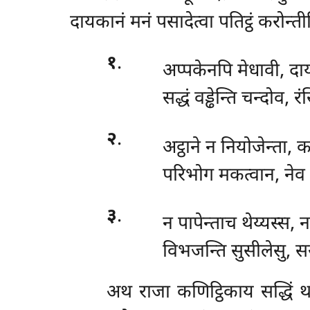
दायकानं मनं पसादेत्वा पतिट्ठं करोन्तीति
१
.
अप्पकेनपि मेधावी, दा
सद्धं वड्ढेन्ति चन्दोव, 
२
.
अट्ठाने न नियोजेन्ता, कर
परिभोग मकत्वान, नेव न
३
.
न पापेन्ताच थेय्यस्स, 
विभजन्ति सुसीलेसु, स
अथ राजा कणिट्ठिकाय सद्धिं थत