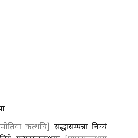
था
ामोतिवा कत्थचि]
सद्धासम्पन्ना निच्चं