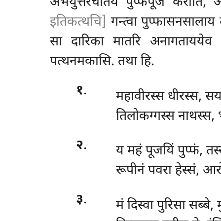
अभयुत्तरचेतिये पुप्फपूजं करोति, 
इतिकत्थचि]
गन्त्वा पुप्फासनसालाय 
सा दारिका मातरि अनागतायये
पत्थनमकासि. तथा हि.
१
.
महावीरस्स धीरस्स, सयम
तिलोकग्गस्स नाथस्स, 
२
.
य महं पूजयिं पुप्फं, त
रूपीनं पवरा हेस्सं, 
३
.
मं
दिस्वा पुरिसा सब्बे, 