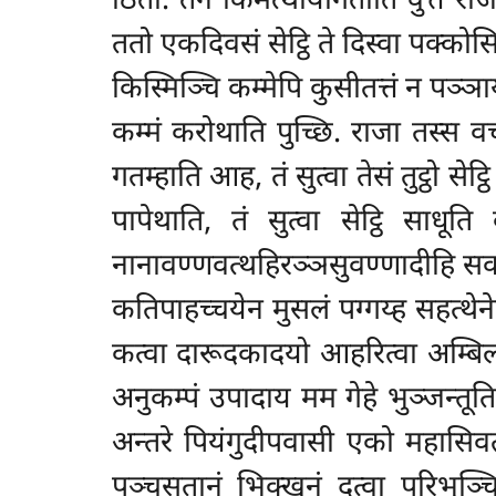
ठिता. तेन किमत्थायागताति वुत्ते रा
ततो एकदिवसं सेट्ठि ते दिस्वा पक्कोस
किस्मिञ्चि कम्मेपि कुसीतत्तं न पञ्ञ
कम्मं करोथाति पुच्छि. राजा तस्स 
गतम्हाति आह, तं सुत्वा तेसं तुट्ठो स
पापेथाति, तं सुत्वा सेट्ठि साधूत
नानावण्णवत्थहिरञ्ञसुवण्णादीहि सकटे
कतिपाहच्चयेन मुसलं पग्गय्ह सहत्थेनेव 
कत्वा दारूदकादयो आहरित्वा अम्बिलभ
अनुकम्पं उपादाय मम गेहे भुञ्जन्तूत
अन्तरे पियंगुदीपवासी एको महासिवत्थे
पञ्चसतानं भिक्खूनं दत्वा परिभुञ्चि