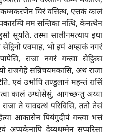
नानुञ्ञातो तीणि वस्सानि कम्म मकासि,
े कम्मकरणेन चिरं वसित्थ, एत्तकं कालं
उपकारम्पि मम सन्तिका नत्थि, केनत्थेन
हुसो सूयति. तस्मा सालीनमत्थाय इधा
 सेट्ठिनो
एवमाह, भो इमं अम्हाकं नगरं
पेसि, राजा नगरं गन्त्वा सेट्ठिस्स
वीहयो राजगेहे सन्निचयमकासि, अथ राजा
टेति. एवं उभोपि तण्डुलानं महन्तं रासिं
ा कालं उग्घोसेसुं, आगच्छन्तु अय्या
 राजा ते यावदत्थं परिविसि, ततो तेसं
त्वा आकासेन पियंगुदीपं गन्त्वा भत्तं
वं अप्पकेनापि देय्यधम्मेन सप्पुरिसा