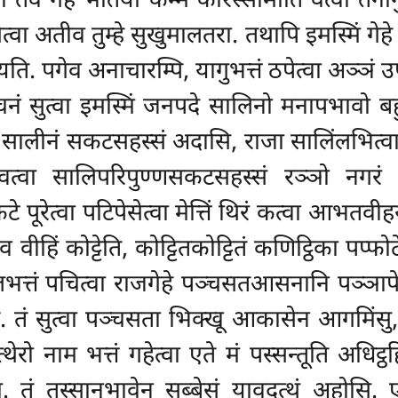
जा तव गेहे भतिया कम्मं करिस्सामीति वत्वा ते
ित्वा अतीव तुम्हे सुखुमालतरा. तथापि इमस्मिं गेह
ायति. पगेव अनाचारम्पि, यागुभत्तं ठपेत्वा अञ्ञं 
वचनं सुत्वा इमस्मिं जनपदे सालिनो मनापभावो ब
ेट्ठि सालीनं सकटसहस्सं अदासि, राजा सालिंलभित्वा
ि वत्वा सालिपरिपुण्णसकटसहस्सं रञ्ञो नगरं पा
 पूरेत्वा पटिपेसेत्वा मेत्तिं थिरं कत्वा आभत
वीहिं कोट्टेति, कोट्टितकोट्टितं कणिट्ठिका पप्फो
त्तं पचित्वा राजगेहे पञ्चसतआसनानि पञ्ञापेत्व
ि. तं सुत्वा पञ्चसता भिक्खू आकासेन आगमिंसु,
रो नाम भत्तं गहेत्वा एते मं पस्सन्तूति अधिट्ठहि
. तं तस्सानुभावेन सब्बेसं यावदत्थं अहोसि. ए