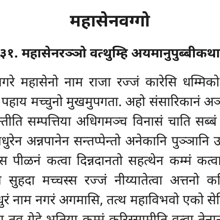
महासेनवग्गो
३१. महासेनरञ्ञो वत्थुम्हि अयमानुपुब्बीकथ
्तनगरे महासेनो नाम राजा रज्जं कारेसि धम्मि
ं पहाय मच्चुनो मुखमुपगता. अहो संसारिकानं अञ
तीति सम्पत्तिया अधिगमञ्च विनासं चाति सब्बं चिन
धुरेन अन्नपानेन सन्तप्पेन्तो अनेकानि पुञ्ञान
 पीळनं कत्वा दिन्नदानतो सहत्थेन कम्मं कत्वा
 सुहदा मच्चस्स रज्जं नीय्यातेत्वा अत्तनो क
रं नाम नगरं अगमासि, तत्थ महाविभवो एको सेट्ठ