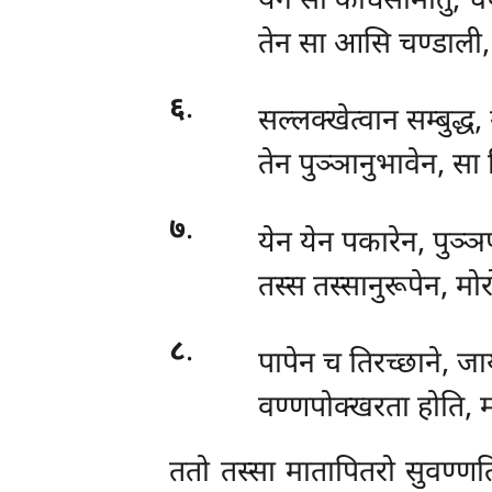
येन सा कोधसामातु, च
तेन सा आसि चण्डाली, 
६
.
सल्लक्खेत्वान सम्बुद्ध,
तेन पुञ्ञानुभावेन, सा
७
.
येन येन पकारेन, पुञ्ञ
तस्स तस्सानुरूपेन, म
८
.
पापेन च तिरच्छाने, जा
वण्णपोक्खरता होति, म
ततो
तस्सा मातापितरो सुवण्णत