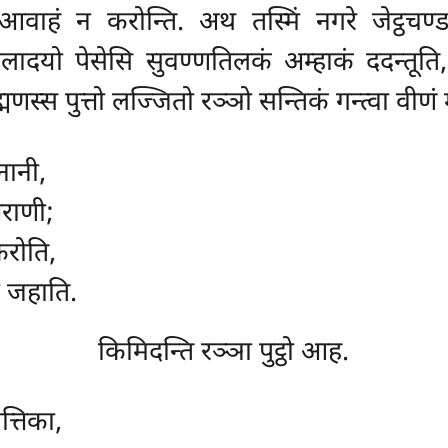
हं न करोन्ति. अथ तस्मिं नगरे जेट्ठचण्डालब
ालादयो पेसेसि सुवण्णतिलकं अम्हाकं ददन्तूति, 
मणस्स पुत्तो लज्जितो रञ्ञो सन्तिकं गन्त्वा वीणं
ानी,
राणी;
करोति,
ो जहाति.
किमिदन्ति रञ्ञा पुट्ठो आह.
त्तिका,