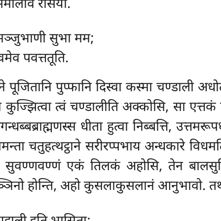
ंसिमालीव रंसियो.
मञ्जुभाणी सुभा मम;
वमेव पवत्ततूति.
ूजितानि पुप्फानि दिस्वा कस्मा चण्डाली अधोता
 कुज्झित्वा त्वं चण्डालीति अक्कोसि, सा एत्तकं 
गन्धब्बब्राह्मणस्स धीता हुत्वा निब्बत्ति, उत्त
समन्ता चतुहत्थट्ठाने सरीरप्पभाय अन्धकारे वि
्तरे सुवण्णवण्णं एकं तिलकं अहोसि, तेन बालसुर
सञ्ञिनो होन्ति, अहो कुसलाकुसलानं आनुभावो. तथ