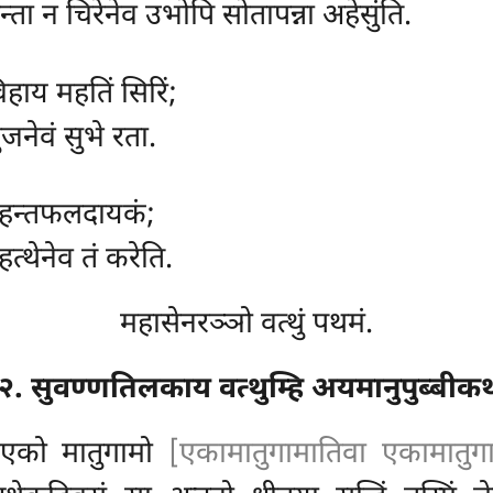
ता न चिरेनेव उभोपि सोतापन्ना अहेसुंति.
विहाय महतिं सिरिं;
नेवं सुभे रता.
महन्तफलदायकं;
त्थेनेव तं करेति.
महासेनरञ्ञो वत्थुं पथमं.
२. सुवण्णतिलकाय वत्थुम्हि अयमानुपुब्बीक
े एको मातुगामो
[एकामातुगामातिवा एकामातुग