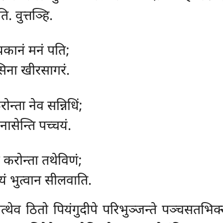
. वुत्तञ्हि.
यकानं मनं पति;
रंसिना खीरसागरं.
ोन्ता नेव सन्निधिं;
ासेन्ति पच्चयं.
न करोन्ता तथेविणं;
यं भुत्वान सीलवाति.
्थेव ठितो पियंगुदीपे परिभुञ्जन्ते पञ्चसतभिक