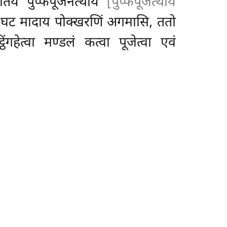
ेतिये पुप्फपूजनत्थाय
[पुप्फपूजत्थाय
्वा घट मादाय पोक्खरणिं अगमासि, ततो
िंगहेत्वा मण्डलं कत्वा पूजेत्वा एवं