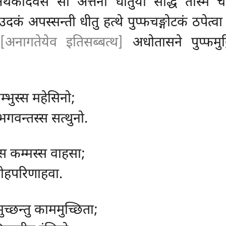
अथेकदिवसं सा अत्तनो धीतुया सद्धिं तस्मिं च
उदकं अपस्सन्ती धीतु हत्थे पुप्फचङ्गोटकं ठपेत
व
[अनागतेयेव इतिसब्बत्थ]
अधोतासने पुप्फमुट्ठ
्भुस्स महेसिनो;
भगवन्तस्स सत्थुनो.
स्स कम्मस्स वाहसा;
आरोहपरिणाहवा.
मुच्छन्तु काममुच्छिता;