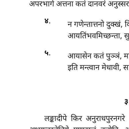
अपरभागे अत्तना कतं दानवरं अनुस्सरन्
४
.
न गणेन्तात्तनो दुक्खं, 
आयतिंभवमिच्छन्ता, सुज
५
.
आयासेन कतं पुञ्ञं, 
इति मन्त्वान मेधावी, सह
३
लङ्कादीपे किर अनुराधपुरनगर