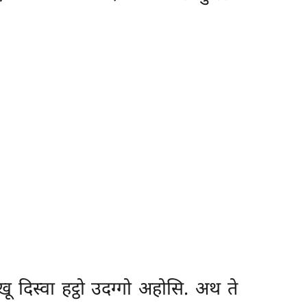
्खू दिस्वा हट्ठो उदग्गो अहोसि. अथ
ते