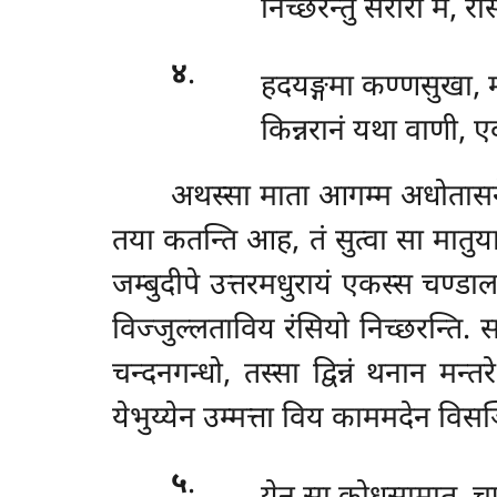
निच्छरन्तु सरीरा मे, र
४
.
हदयङ्गमा कण्णसुखा, 
किन्नरानं यथा वाणी, ए
अथस्सा माता आगम्म अधोतासने प
तया कतन्ति आह, तं सुत्वा सा मातुया
जम्बुदीपे उत्तरमधुरायं एकस्स चण्डाल
विज्जुल्लताविय रंसियो निच्छरन्ति. 
चन्दनगन्धो, तस्सा द्विन्नं थनान मन
येभुय्येन उम्मत्ता विय काममदेन वि
५
.