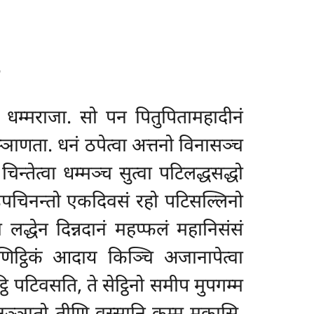
ा
को धम्मराजा. सो पन पितुपितामहादीनं
्ञाणता. धनं ठपेत्वा अत्तनो विनासञ्च
्तेत्वा धम्मञ्च सुत्वा पटिलद्धसद्धो
ि उपचिनन्तो एकदिवसं रहो पटिसल्लिनो
 लद्धेन दिन्नदानं महप्फलं महानिसंसं
णिट्ठिकं आदाय किञ्चि अजानापेत्वा
ि पटिवसति, ते सेट्ठिनो समीप मुपगम्म