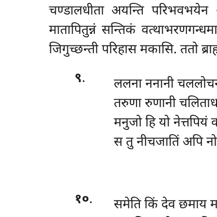
चण्डालधीता अयन्ति परिभवभयेन आवा
मातापितुन्नं सन्तिकं वत्थाभरणगन्धम
जिगुच्छन्ती परिहास मकासि. ततो ब्राह्
९
.
ललना ननानी चललोचन
तरुणा रुणानी चलिताध
मनुजो हि यो नेत्तपियं 
स तु नीचजातिं अपि न
१०
.
समेति किं देव छमाय म