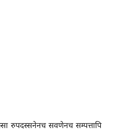
्सा रुपदस्सनेनच सवणेनच सम्पत्तापि