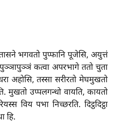
सने भगवतो पुप्फानि पूजेसि, अयुत्तं
पुञ्ञापुञ्ञं कत्वा अपरभागे ततो चुता
मरूपधरा अहोसि, तस्सा सरीरतो मेघमुखतो
धमति. मुखतो उप्पलगन्धो वायति, कायतो
ियस्स विय पभा निच्छरति. दिट्ठदिट्ठा
ा हि.