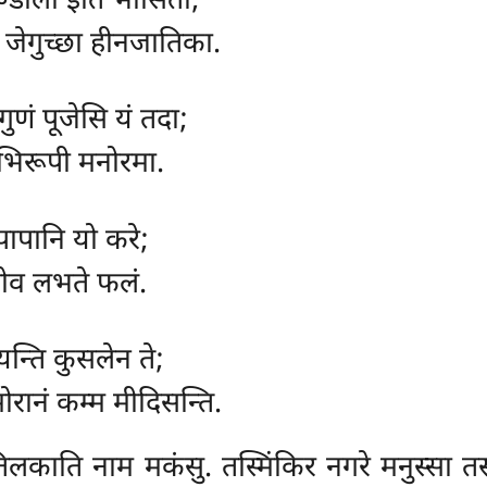
ण्डाली इति भासिता;
जेगुच्छा हीनजातिका.
 गुणं पूजेसि यं तदा;
 भिरूपी मनोरमा.
पापानि यो करे;
ोरोव लभते फलं.
यन्ति कुसलेन ते;
ोरानं कम्म मीदिसन्ति.
िलकाति नाम मकंसु. तस्मिंकिर नगरे मनुस्सा तस