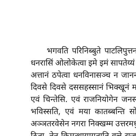
भगवति
परिनिब्बुते पाटलिपुत
धनरासिं ओलोकेत्वा इमे इमं सापतेय्य
अत्तानं ठपेत्वा धनविनासञ्च न जानन्
दिवसे दिवसे दससहस्सानं भिक्खूनं म
एवं चिन्तेसि. एवं राजनियोगेन जनस्स
भविस्सति, एवं मया कातब्बन्ति सो
अञ्ञतरवेसेन नगरा निक्खम्म उत्तरमधु