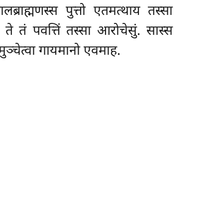
्राह्मणस्स पुत्तो एतमत्थाय तस्सा
ते तं पवत्तिं तस्सा आरोचेसुं. सास्स
 मुञ्चेत्वा गायमानो एवमाह.