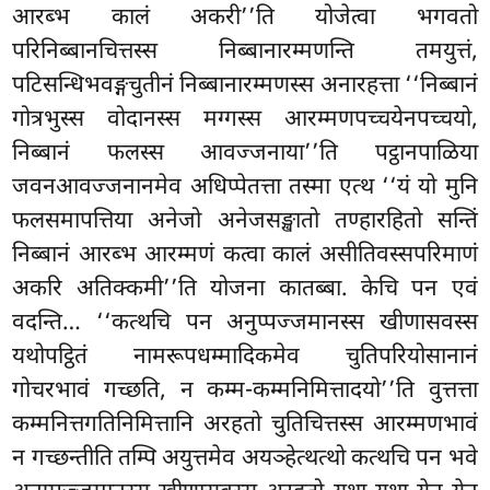
आरब्भ कालं अकरी’’ति योजेत्वा भगवतो
परिनिब्बानचित्तस्स निब्बानारम्मणन्ति तमयुत्तं,
पटिसन्धिभवङ्गचुतीनं निब्बानारम्मणस्स अनारहत्ता ‘‘निब्बानं
गोत्रभुस्स वोदानस्स मग्गस्स आरम्मणपच्चयेनपच्चयो,
निब्बानं फलस्स
आवज्जनाया’’ति पट्ठानपाळिया
जवनआवज्जनानमेव अधिप्पेतत्ता तस्मा एत्थ ‘‘यं यो मुनि
फलसमापत्तिया अनेजो अनेजसङ्खातो तण्हारहितो सन्तिं
निब्बानं आरब्भ आरम्मणं कत्वा कालं असीतिवस्सपरिमाणं
अकरि अतिक्कमी’’ति योजना कातब्बा. केचि पन एवं
वदन्ति… ‘‘कत्थचि पन अनुप्पज्जमानस्स खीणासवस्स
यथोपट्ठितं नामरूपधम्मादिकमेव चुतिपरियोसानानं
गोचरभावं गच्छति, न कम्म-कम्मनिमित्तादयो’’ति वुत्तत्ता
कम्मनित्तगतिनिमित्तानि अरहतो चुतिचित्तस्स आरम्मणभावं
न गच्छन्तीति तम्पि अयुत्तमेव अयञ्हेत्थत्थो कत्थचि पन भवे