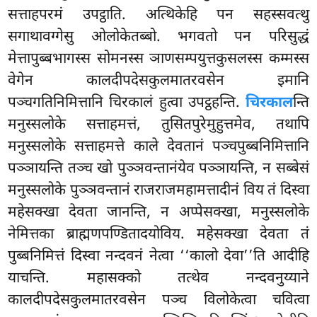
सत्ताहपरमं उपट्ठाति. अत्थिकेहि पन सहस्सवत्थु
सगाथावग्गेसु ओलोकेतब्बो. भगवतो पन परिसुद्धं
मेत्तापुब्बभागस्स सोमनस्स ञाणसम्पयुत्तकुसलस्स कम्मस्स
वेगेन कालदीपदेसकुलमातरवसेन इमानि
पञ्चगतिनिमित्तानि चिरकालं हुत्वा उपट्ठहन्ति.
चिरकाल
न्ति
मनुस्सलोके सत्ताहमत्तं, तुसितपुरेमुहुत्तमेव, तथापि
मनुस्सलोके सत्ताहमत्ते काले देवतानं पञ्चपुब्बनिमित्तानि
पञ्ञायन्ति तञ्च खो पुञ्ञवन्तानंयेव पञ्ञायन्ति, न सब्बेसं
मनुस्सलोके पुञ्ञवन्तानं राजराजमहामत्तादीनं विय तं दिस्वा
महेसक्खा देवता जानन्ति, न अप्पेसक्खा, मनुस्सलोके
नेमित्तका ब्राह्मणपण्डितादयोविय. महेसक्खा देवता तं
पुब्बनिमित्तं दिस्वा नन्दवनं नेत्वा ‘‘कालो देवा’’ति आदीहि
याचन्ति. महासक्को तत्थेव नन्दवनुय्याने
कालदीपदेसकुलमातरवसेन पञ्च विलोकेत्वा चवित्वा