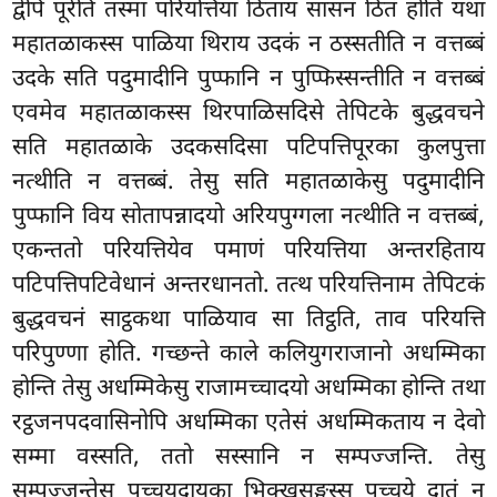
द्वेपि पूरेति तस्मा परियत्तिया ठिताय सासनं ठितं होति यथा
महातळाकस्स पाळिया थिराय उदकं न ठस्सतीति न वत्तब्बं
उदके सति पदुमादीनि पुप्फानि न पुप्फिस्सन्तीति न वत्तब्बं
एवमेव महातळाकस्स थिरपाळिसदिसे तेपिटके बुद्धवचने
सति महातळाके उदकसदिसा पटिपत्तिपूरका कुलपुत्ता
नत्थीति न वत्तब्बं. तेसु सति महातळाकेसु पदुमादीनि
पुप्फानि विय सोतापन्नादयो अरियपुग्गला नत्थीति न वत्तब्बं,
एकन्ततो परियत्तियेव पमाणं परियत्तिया अन्तरहिताय
पटिपत्तिपटिवेधानं अन्तरधानतो. तत्थ परियत्तिनाम तेपिटकं
बुद्धवचनं साट्ठकथा पाळियाव सा तिट्ठति, ताव परियत्ति
परिपुण्णा होति. गच्छन्ते काले कलियुगराजानो अधम्मिका
होन्ति तेसु अधम्मिकेसु राजामच्चादयो अधम्मिका होन्ति तथा
रट्ठजनपदवासिनोपि अधम्मिका एतेसं अधम्मिकताय न देवो
सम्मा वस्सति, ततो सस्सानि न सम्पज्जन्ति. तेसु
सम्पज्जन्तेसु पच्चयदायका भिक्खुसङ्घस्स पच्चये दातुं न