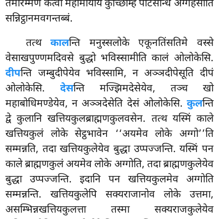
तमारम्मणं कत्वा महामायाय कुच्छिम्हि पटिसन्धिं अग्गहेसीति
सन्निट्ठानमवगन्तब्बं.
तत्थ
काल
न्ति मनुस्सलोके एकूनतिंसतिमे वस्से
वेसाखपुण्णमदिवसे बुद्धो भविस्सामीति कालं ओलोकेसि.
दीप
न्ति जम्बुदीपेयेव भविस्सामि, न अञ्ञदीपेसूति दीपं
ओलोकेसि.
देस
न्ति मज्झिमदेसेयेव, तञ्च खो
महाबोधिमण्डेयेव, न अञ्ञदेसेति देसं ओलोकेसि.
कुल
न्ति
द्वे कुलानि खत्तियकुलब्राह्मणकुलवसेन. तत्थ यस्मिं काले
खत्तियकुलं लोके सेट्ठभावेन ‘‘अयमेव लोके अग्गो’’ति
सम्मन्नति, तदा खत्तियकुलेयेव बुद्धा उप्पज्जन्ति. यस्मिं पन
काले ब्राह्मणकुलं अयमेव लोके अग्गोति, तदा ब्राह्मणकुलेयेव
बुद्धा उप्पज्जन्ति. इदानि पन खत्तियकुलमेव अग्गोति
सम्मन्नन्ति. खत्तियकुलेपि सक्यराजानोव लोके उत्तमा,
असम्भिन्नखत्तियकुलत्ता तस्मा सक्यराजकुलेयेव