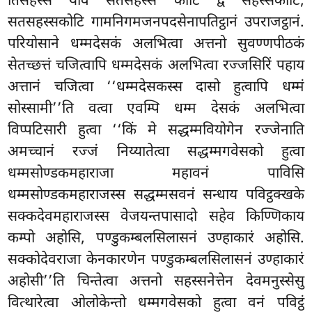
तिसहस्सं याव सतसहस्सं कोटि द्वे सहस्सकोटि,
सतसहस्सकोटि गामनिगमजनपदसेनापतिट्ठानं उपराजट्ठानं.
परियोसाने धम्मदेसकं अलभित्वा अत्तनो सुवण्णपीठकं
सेतच्छत्तं चजित्वापि धम्मदेसकं अलभित्वा रज्जसिरिं पहाय
अत्तानं चजित्वा ‘‘धम्मदेसकस्स दासो हुत्वापि धम्मं
सोस्सामी’’ति वत्वा एवम्पि धम्म देसकं अलभित्वा
विप्पटिसारी हुत्वा ‘‘किं मे सद्धम्मवियोगेन रज्जेनाति
अमच्चानं रज्जं निय्यातेत्वा सद्धम्मगवेसको हुत्वा
धम्मसोण्डकमहाराजा महावनं पाविसि
धम्मसोण्डकमहाराजस्स सद्धम्मसवनं सन्धाय पविट्ठक्खके
सक्कदेवमहाराजस्स वेजयन्तपासादो सहेव किण्णिकाय
कम्पो अहोसि, पण्डुकम्बलसिलासनं उण्हाकारं अहोसि.
सक्कोदेवराजा केनकारणेन पण्डुकम्बलसिलासनं उण्हाकारं
अहोसी’’ति चिन्तेत्वा अत्तनो सहस्सनेत्तेन देवमनुस्सेसु
वित्थारेत्वा ओलोकेन्तो धम्मगवेसको हुत्वा वनं पविट्ठं