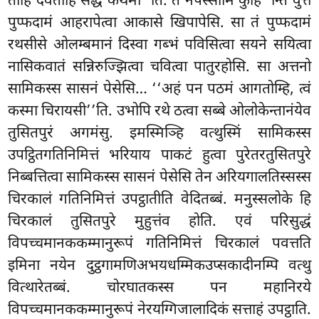
ताहि देवताहि सद्धं कथेमी’’ति. तं नपस्सामि कुहि’’न्ति वुत्ते
पुप्फदामं आहरापेत्वा आकासे खिपापेसि. सा तं पुप्फदामं
रथसीसे ओलम्बमानं दिस्वा गब्भं पविसित्वा सयने सयित्वा
नासिकवातं सन्निरुज्झित्वा चवित्वा पातुरहोसि. सा अत्तनो
सामिकस्स सासनं पेसेसि… ‘‘अहं पन पठमं आगतोम्हि, त्वं
कस्मा चिरायसी’’ति. उभोपि रथे ठत्वा सब्बे ओलोकेन्तानंयेव
तुसितपुरं अगमंसु. इमस्मिञ्हि वत्थुस्मिं सामिकस्स
उपट्ठितगतिनिमित्तं भरियाय पाकटं हुत्वा पुरेतरतुसितपुरे
निब्बत्तित्वा सामिकस्स सासनं पेसेसि तेन अरियगालतिस्सस्स
चिरकालं गतिनिमित्तं उपट्ठातीति वेदितब्बं. मनुस्सलोके हि
चिरकालं तुसितपुरे मुहुत्तंव होति. एवं परिसुद्धं
विपच्चमानककम्मानुरूपं गतिनिमित्तं चिरकालं पवत्तति
इमिना नयेन दुट्ठगामणिअभयधम्मिकउप्सकादीनम्पि वत्थु
वित्थारेतब्बं. चोरघातकस्स पन महानिरये
विपच्चमानककम्मानुरूपं नेरयग्गिजालादिकं सत्ताहं उपट्ठाति.