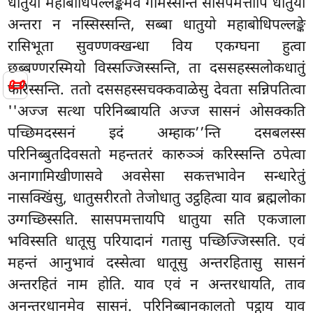
धातुयो महाबोधिपल्लङ्कमेव गमिस्सन्ति सासपमत्तापि धातुयो
अन्तरा न नस्सिस्सन्ति, सब्बा धातुयो महाबोधिपल्लङ्के
रासिभूता सुवण्णक्खन्धा विय एकग्घना हुत्वा
छब्बण्णरस्मियो विस्सज्जिस्सन्ति, ता दससहस्सलोकधातुं
📜
फरिस्सन्ति. ततो दससहस्सचक्कवाळेसु देवता सन्निपतित्वा
''अज्ज सत्था परिनिब्बायति अज्ज सासनं ओसक्कति
पच्छिमदस्सनं इदं अम्हाक’’न्ति दसबलस्स
परिनिब्बुतदिवसतो महन्ततरं कारुञ्ञं करिस्सन्ति ठपेत्वा
अनागामिखीणासवे अवसेसा सकत्तभावेन सन्धारेतुं
नासक्खिंसु, धातुसरीरतो तेजोधातु उट्ठहित्वा याव ब्रह्मलोका
उग्गच्छिस्सति. सासपमत्तायपि धातुया सति एकजाला
भविस्सति धातूसु परियादानं गतासु पच्छिज्जिस्सति. एवं
महन्तं आनुभावं दस्सेत्वा धातूसु अन्तरहितासु सासनं
अन्तरहितं नाम होति. याव एवं न अन्तरधायति, ताव
अनन्तरधानमेव सासनं. परिनिब्बानकालतो पट्ठाय याव