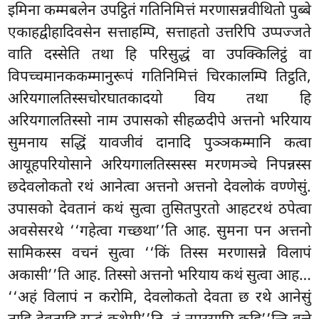
इमिना कम्मबलेन उपट्ठितं गतिनिमित्तं मरणासन्नवीथितो पुब्बे
एकाहद्वीहादिवसेन सत्ताहम्पि, सत्ताहतो उत्तरिपि उप्पज्जते
वाति दस्सेति तथा हि परिसुद्धं वा उपक्किलिट्ठं वा
विपच्चमानककम्मानुरूपं गतिनिमित्तं चिरकालम्पि तिट्ठति,
अरियगालतिस्सचोरघातकादयो विय तथा हि
अरियगालतिस्सो नाम उपासको सीहळदीपे अत्तनो भरियाय
सुमनाय सद्धिं यावजीवं दानादि पुञ्ञकम्मानि
कत्वा
आयूहपरियोसाने अरियगालतिस्सस्स मरणमञ्चे निपन्नस्स
छदेवलोकतो रथं आनेत्वा अत्तनो अत्तनो देवलोकं वण्णेसुं.
उपासको देवतानं कथं सुत्वा तुसितपुरतो आहटरथं ठपेत्वा
अवसेसरथे ‘‘गहेत्वा गच्छथा’’ति आह. सुमना पन अत्तनो
सामिकस्स वचनं सुत्वा ‘‘किं तिस्स मरणासन्ने विलापं
अकासी’’ति आह. तिस्सो अत्तनो भरियाय कथं सुत्वा आह…
‘‘अहं विलापं न करोमि, देवलोकतो देवता छ रथे आनेसुं