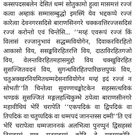
कस्सपदसबलेन देसितं धम्मं सोतुकामो हुत्वा मासमत्तं रज्जं
कत्वा अम्हाकं सम्मासम्बुद्धो इमस्मिं येव भद्दकप्पे रज्जं
कारेत्वा देवनगरसदिसे बाराणसिनगरे चक्कवत्तिरज्जसदिसं
रज्जं करोन्तो एवं चिन्तेसि… ‘‘मय्हं एवरूपं रज्जं किं
विलासं रज्जानुभावं सद्धम्मवियोगेन, दिवाकरविरहितो
आकासो विय, ससङ्कविरहितरत्ति विय, दाठाविरहितगजो
विय, वेलन्तविरहितमहासमुद्दो विय चक्खुविरहित
सुसज्जितवदनं विय, सुगन्धविरहितपारिछत्तपुप्फं विय,
चतुअक्खरनियमितधम्मदेसनावियोगेन मय्हं इदं रज्जं न
सोभती’’ति
चिन्तेत्वा सुवण्णचङ्कोटकेन सहस्सत्थविकं
भण्डकं सुसज्जितं मङ्गलहत्थिकुम्भे ठपेत्वा बाराणसीनगरे
महावीथियं भेरिं चरापेति ‘‘एकपदिकं वा द्विपदिकं वा
तिपदिकं वा चतुप्पदिकं वा धम्मपदं जानन्तस्स दम्मी’’ति एवं
भेरिं चरापेत्वा धम्मजाननकं अलभित्वा पुनप्पुनं द्विसहस्सं