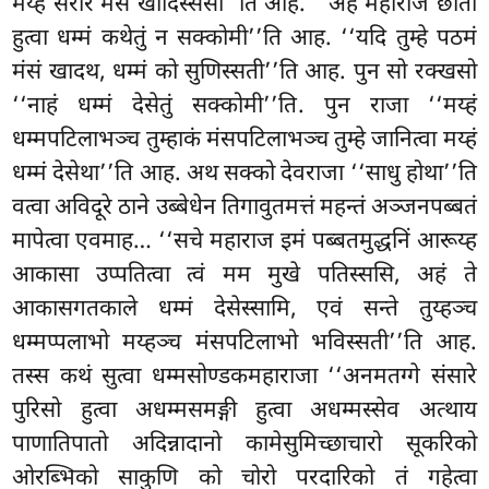
मय्हं सरीरे मंसं खादिस्ससी’’ति आह. ‘‘अहं महाराज छातो
हुत्वा धम्मं कथेतुं न सक्कोमी’’ति आह. ‘‘यदि तुम्हे
पठमं
मंसं खादथ, धम्मं को सुणिस्सती’’ति आह. पुन सो रक्खसो
‘‘नाहं धम्मं देसेतुं सक्कोमी’’ति. पुन राजा ‘‘मय्हं
धम्मपटिलाभञ्च तुम्हाकं मंसपटिलाभञ्च तुम्हे जानित्वा मय्हं
धम्मं देसेथा’’ति आह. अथ सक्को देवराजा ‘‘साधु होथा’’ति
वत्वा अविदूरे ठाने उब्बेधेन तिगावुतमत्तं महन्तं अञ्जनपब्बतं
मापेत्वा एवमाह… ‘‘सचे महाराज इमं पब्बतमुद्धनिं आरूय्ह
आकासा उप्पतित्वा त्वं मम मुखे पतिस्ससि, अहं ते
आकासगतकाले धम्मं देसेस्सामि, एवं सन्ते तुय्हञ्च
धम्मप्पलाभो मय्हञ्च मंसपटिलाभो भविस्सती’’ति आह.
तस्स कथं सुत्वा धम्मसोण्डकमहाराजा ‘‘अनमतग्गे संसारे
पुरिसो हुत्वा अधम्मसमङ्गी हुत्वा अधम्मस्सेव अत्थाय
पाणातिपातो अदिन्नादानो कामेसुमिच्छाचारो सूकरिको
ओरब्भिको साकुणि को चोरो परदारिको तं गहेत्वा