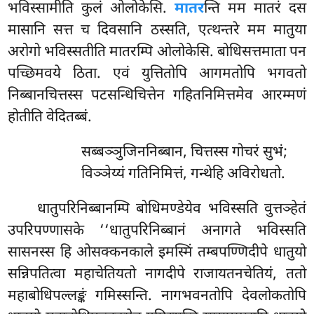
भविस्सामीति कुलं ओलोकेसि.
मातर
न्ति मम मातरं दस
मासानि सत्त च दिवसानि ठस्सति, एत्थन्तरे मम मातुया
अरोगो भविस्सतीति मातरम्पि ओलोकेसि. बोधिसत्तमाता पन
पच्छिमवये ठिता. एवं युत्तितोपि आगमतोपि भगवतो
निब्बानचित्तस्स पटसन्धिचित्तेन गहितनिमित्तमेव आरम्मणं
होतीति वेदितब्बं.
सब्बञ्ञुजिननिब्बान, चित्तस्स गोचरं सुभं;
विञ्ञेय्यं गतिनिमित्तं, गन्थेहि अविरोधतो.
धातुपरिनिब्बानम्पि बोधिमण्डेयेव भविस्सति वुत्तञ्हेतं
उपरिपण्णासके ‘‘धातुपरिनिब्बानं अनागते भविस्सति
सासनस्स हि ओसक्कनकाले इमस्मिं तम्बपण्णिदीपे धातुयो
सन्निपतित्वा महाचेतियतो नागदीपे राजायतनचेतियं, ततो
महाबोधिपल्लङ्कं गमिस्सन्ति. नागभवनतोपि देवलोकतोपि