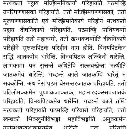
मत्थकतो पट्ठाय मज्झिमनिकायो परिहायति पठमञ्हि
उपरिपण्णासको परिहायति. ततो मज्झिमपण्णासको, ततो
मूलपण्णासकोति एवं मज्झिमनिकाये परिहीने मत्थकतो
पट्ठाय दीघनिकायो परिहायति, पठमञ्हि पाथियवग्गो
परिहायति ततो महावग्गो, ततो खन्धकवग्गोति दीघनिकाये
परिहीने सुत्तन्तपिटकं परिहीनं नाम होति. विनयपिटकेन
सद्धिं जातकमेव धारेन्ति. विनयपिटकं लज्जिनो धारेन्ति.
लाभकामा पन सुत्तन्ते कथितेपि सल्लक्खेन्ता नत्थीति
जातकमेव धारेन्ति. गच्छन्ते काले जातकम्पि धारेतुं न
सक्कोन्ति. अथ नेसं पठमं वेस्सन्तरजातकं परिहायति. ततो
पटिलोमक्कमेन पुण्णकजाकतकं, महानारदकस्सपजातकं
परिहायति. विनयपिटकमेव धारेन्ति. गच्छन्ते काले तम्पि
मत्थकतो परिहायति पठमञ्हि परिवारो परिहायति, ततो
खन्धको भिक्खुनीविभङ्गो महाविभङ्गोति अनुक्कमेन
उपोसथक्खन्धकमत्तमेव धारेन्ति, तदा परियत्ति