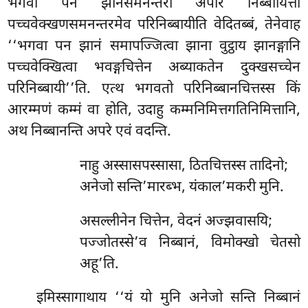
भगवा पन झानसमनन्तरा अपरि निब्बायित्ता
पच्चवेक्खणसमनन्तरमेव परिनिब्बायीति वेदितब्बं, तेनेवाह
‘‘भगवा पन झानं समापज्जित्वा झाना वुट्ठाय झानङ्गानि
पच्चवेक्खित्वा भवङ्गचित्तेन अब्याकतेन दुक्खसच्चेन
परिनिब्बायी’’ति. एत्थ भगवतो परिनिब्बानचित्तस्स किं
आरम्मणं कम्मं वा होति, उदाहु कम्मनिमित्तगतिनिमित्तानि,
अथ निब्बानन्ति अपरे एवं वदन्ति.
नाहु अस्सासपस्सासा, ठितचित्तस्स तादिनो;
अनेजो सन्ति’मारब्भ, यंकाल’मकरी मुनि.
असल्लीनेन चित्तेन, वेदनं अज्झवासयि;
पज्जोतस्से’व निब्बानं, विमोक्खो चेतसो
अहू’ति.
इमिस्सागाथाय ‘‘यं यो मुनि अनेजो सन्ति निब्बानं