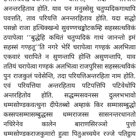
अनन्तरहिताव होति. याव पन मनुस्सेसु चतुप्पदिकगाथापि
पवत्तति, ताव परियत्ति अनन्तरहिताव होति. यदा सद्धो
पसन्नो राजा हत्थिक्खन्धे सुवण्णचङ्कोटकम्हि सहस्सत्थविकं
ठपापेत्वा ‘‘बुद्धेहि कथितं चतुप्पदिकं गाथं जानन्तो इमं
सहस्सं गण्हतू’’ति नगरे भेरिं चरापेत्वा गण्हकं अलभित्वा
एकवारं चरापिते न सुणन्तापि होन्ति असुणन्तापि, याव
ततियं चरापेत्वा गण्हकं अलभित्वा राजपुरिसा सहस्सत्थविकं
पुन राजकुलं पवेसेन्ति, तदा परियत्तिअन्तरहिता नाम होति.
एवं परियत्तिया अन्तरहिताय पटिपत्तिपि पटिवेधोपि
अन्तरहितोव होति. सद्धम्मसवनस्स दुल्लभभावो
धम्मसोण्डकवत्थुना दीपेतब्बो अम्हाकं किर सम्मासम्बुद्धो
कस्सपसम्मासम्बुद्धस्स धम्मराजस्स सासनन्तरधानतो
नचिरेनेव कालेन बाराणसिरञ्ञो पुत्तो
धम्मसोण्डकराजकुमारो हुत्वा पितुअच्चयेन रज्जे पतिट्ठाय