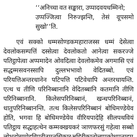
‘‘अनिच्चा वत सङ्खारा, उप्पादवयधम्मिनो;
उप्पज्जित्वा निरुज्झन्ति, तेसं वूपसमो
सुखो’’ति.
एवं सक्को धम्मसोण्डकमहाराजस्स धम्मं देसेत्वा
देवलोकसम्पत्तिं दस्सेत्वा देवलोकतो आनेत्वा सकरज्जे
पतिट्ठापेत्वा अप्पमादेन ओवदित्वा देवलोकमेव अगमासि एवं
सद्धम्मसवनस्सापि दुल्लभभावो वेदितब्बो. एवं
परियत्तिअन्तरधानेन पटिपत्ति पटिवेधापि
अन्तरधायन्ति.
एत्थ च तीणि परिनिब्बानानि वेदितब्बानि कतमानि तीणि
परिनिब्बानानि. किलेसपरिनिब्बानं, खन्धपरिनिब्बानं,
धातुपरिनिब्बानन्ति. तत्थ किलेसपरिनिब्बानं बोधिमण्डेयेव
होति, भगवा हि बोधिमण्डेयेव वीरियपादेहि सीलपथवियं
पतिट्ठाय सद्धाहत्थेन कम्मक्खयकरं ञाणफरसुं गहेत्वा सब्बो