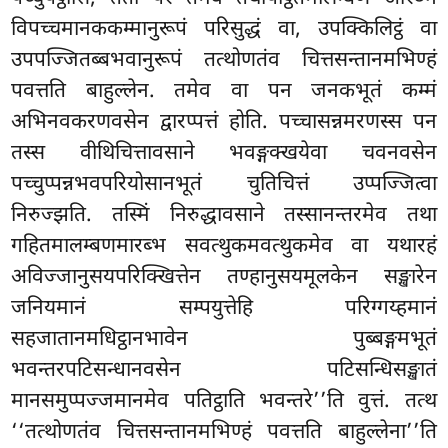
विपच्चमानककम्मानुरूपं परिसुद्धं वा, उपक्किलिट्ठं वा
उपपज्जितब्बभवानुरूपं तत्थोणतंव चित्तसन्तानमभिण्हं
पवत्तति बाहुल्लेन. तमेव वा पन जनकभूतं कम्मं
अभिनवकरणवसेन द्वारप्पत्तं होति. पच्चासन्नमरणस्स पन
तस्स वीथिचित्तावसाने भवङ्गक्खयेवा चवनवसेन
पच्चुप्पन्नभवपरियोसानभूतं चुतिचित्तं उप्पज्जित्वा
निरुज्झति. तस्मिं निरुद्धावसाने तस्सानन्तरमेव तथा
गहितमालम्बणमारब्भ सवत्थुकमवत्थुकमेव वा यथारहं
अविज्जानुसयपरिक्खित्तेन तण्हानुसयमूलकेन सङ्खारेन
जनियमानं सम्पयुत्तेहि परिग्गय्हमानं
सहजातानमधिट्ठानभावेन पुब्बङ्गमभूतं
भवन्तरपटिसन्धानवसेन पटिसन्धिसङ्खातं
मानसमुप्पज्जमानमेव पतिट्ठाति भवन्तरे’’ति वुत्तं. तत्थ
‘‘तत्थोणतंव चित्तसन्तानमभिण्हं पवत्तति बाहुल्लेना’’ति