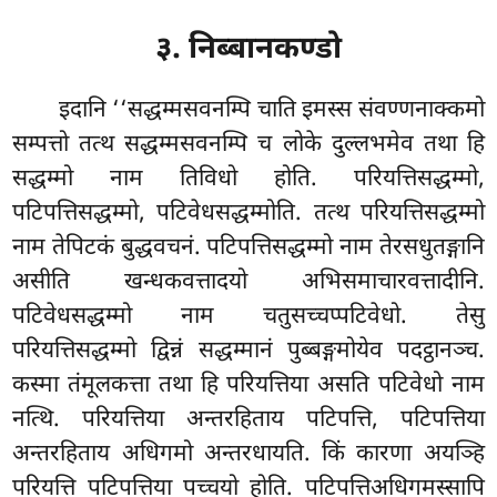
३. निब्बानकण्डो
इदानि ‘‘सद्धम्मसवनम्पि चाति इमस्स संवण्णनाक्कमो
सम्पत्तो तत्थ सद्धम्मसवनम्पि च लोके दुल्लभमेव तथा हि
सद्धम्मो नाम तिविधो होति. परियत्तिसद्धम्मो,
पटिपत्तिसद्धम्मो, पटिवेधसद्धम्मोति. तत्थ परियत्तिसद्धम्मो
नाम तेपिटकं बुद्धवचनं. पटिपत्तिसद्धम्मो नाम तेरसधुतङ्गानि
असीति खन्धकवत्तादयो अभिसमाचारवत्तादीनि.
पटिवेधसद्धम्मो नाम चतुसच्चप्पटिवेधो. तेसु
परियत्तिसद्धम्मो द्विन्नं सद्धम्मानं पुब्बङ्गमोयेव पदट्ठानञ्च.
कस्मा तंमूलकत्ता तथा हि परियत्तिया असति पटिवेधो नाम
नत्थि. परियत्तिया अन्तरहिताय पटिपत्ति, पटिपत्तिया
अन्तरहिताय अधिगमो अन्तरधायति. किं कारणा अयञ्हि
परियत्ति पटिपत्तिया पच्चयो होति. पटिपत्तिअधिगमस्सापि