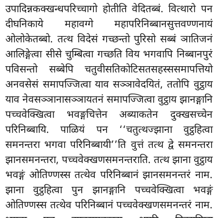
उपादिन्नकक्खन्धपरिच्चागो होतीति वेदितब्बं. वित्थारो पन
दीघनिकाये महावग्गे महापरिनिब्बानसुत्तवण्णनायं
ओलोकेतब्बो. तत्थ विदेसं गच्छन्तो पुरिसो सब्बं ञातिजनं
आलिङ्गेत्वा सीसे चुम्बित्वा गच्छति विय भगवापि निब्बानपुरं
पविसन्तो सब्बेपि चतुवीसतिकोटिसतसहस्ससमापत्तियो
अनवसेसं समापज्जित्वा याव सञ्ञावेदयितं, ततोपि वुट्ठाय
याव नेवसञ्ञानासञ्ञायतनं समापज्जित्वा वुट्ठाय झानङ्गानि
पच्चवेक्खित्वा भवङ्गचित्तेन अब्याकतेन दुक्खसच्चेन
परिनिब्बायि. पाळियं पन ‘‘चतुत्थज्झाना वुट्ठहित्वा
समनन्तरा भगवा परिनिब्बायी’’ति वुत्तं तत्थ द्वे समनन्तरा
झानसमनन्तरा, पच्चवेक्खणसमनन्तराति. तत्थ झाना वुट्ठाय
भवङ्गं ओतिण्णस्स तत्थेव परिनिब्बानं झानसमनन्तरं नाम.
झाना वुट्ठहित्वा पुन झानङ्गानि पच्चवेक्खित्वा भवङ्गं
ओतिण्णस्स तत्थेव परिनिब्बानं पच्चवेक्खणसमनन्तरं नाम.