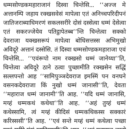
धम्मसोण्डकमहाराजानं दिस्वा चिन्तेसि… ‘‘अज्ज मे
अत्तानम्पि जहाय रक्खसवेसं मापेत्वा एतं अनिच्चपरिदीपनं
जातिजराब्याधिमरणं सकलसरीरे दोसं दस्सेत्वा धम्मं देसेत्वा
एतं सकरज्जेयेव पतिट्ठापेतब्ब’’न्ति चिन्तेत्वा सक्को
देवराजा यक्खसरूपं मापेत्वा बोधिसत्तस्स अभिमुखो
अविदूरे अत्तानं दस्सेसि. तं दिस्वा धम्मसोण्डकमहाराजा एवं
चिन्तेसि… ‘‘एवंरूपो नाम रक्खसो धम्मं जानेय्या’’ति,
चिन्तेत्वा अविदूरे ठाने ठत्वा पुच्छामीति रक्खसेन सद्धिं
सल्लपन्तो आह ‘‘सामिपुञ्ञदेवराज इमस्मिं पन वनघने
वसनकदेवराजा किं नुखो धम्मं जानासी’’ति, देवता
‘‘महाराज धम्मं जानामी’’ति आह. ‘‘यदि धम्मं जानासि,
मय्हं धम्मकथं कथेथा’’ति आह. ‘‘अहं तुय्हं धम्मं
कथेस्सामि, त्वं मय्हं कीदिसं धम्मकथिकस्स सक्कारं
करिस्ससी’’ति आह. ‘‘एवं सन्ते मय्हं धम्मं कथेत्वा पच्छा