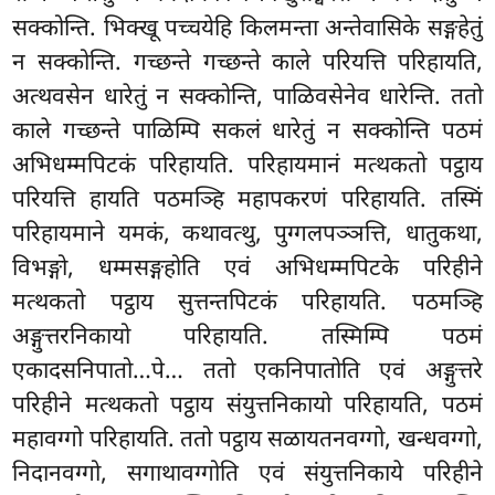
सक्कोन्ति. भिक्खू पच्चयेहि किलमन्ता अन्तेवासिके सङ्गहेतुं
न सक्कोन्ति. गच्छन्ते गच्छन्ते काले परियत्ति परिहायति,
अत्थवसेन धारेतुं न सक्कोन्ति, पाळिवसेनेव धारेन्ति. ततो
काले गच्छन्ते पाळिम्पि सकलं धारेतुं न सक्कोन्ति पठमं
अभिधम्मपिटकं परिहायति. परिहायमानं मत्थकतो पट्ठाय
परियत्ति हायति पठमञ्हि महापकरणं परिहायति. तस्मिं
परिहायमाने यमकं, कथावत्थु, पुग्गलपञ्ञत्ति, धातुकथा,
विभङ्गो, धम्मसङ्गहोति एवं अभिधम्मपिटके परिहीने
मत्थकतो पट्ठाय सुत्तन्तपिटकं परिहायति. पठमञ्हि
अङ्गुत्तरनिकायो परिहायति. तस्मिम्पि पठमं
एकादसनिपातो…पे… ततो एकनिपातोति एवं अङ्गुत्तरे
परिहीने मत्थकतो पट्ठाय संयुत्तनिकायो परिहायति, पठमं
महावग्गो परिहायति. ततो पट्ठाय सळायतनवग्गो, खन्धवग्गो,
निदानवग्गो, सगाथावग्गोति एवं संयुत्तनिकाये परिहीने