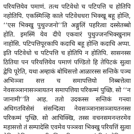
परियत्तियेव पमाणं. तत्थ पटिवेधो च पटिपत्ति च होतिपि
नहोतिपि. एकस्मिञ्हि काले पटिवेधधरा भिक्खू बहू होन्ति,
‘‘एस भिक्खु पुथुज्जनो’’ति अङ्गुलिं पहरित्वा दस्सेतब्बो
होति. इमस्मिं येव दीपे एकवारं पुथुज्जनभिक्खुनाम
नाहोसि. पटिपत्तिपूरकापि कदाचि बहू होन्ति कदाचि अप्पा.
इति पटिवेधो च पटिपत्ति च होतिपि न होतिपि. सासनस्स
ठितिया पन परियत्तियेव पमाणं पण्डितो हि तेपिटकं सुत्वा
द्वेपि पूरेति, यथा अम्हाकं बोधिसत्तो आळारस्स सन्तिके पञ्च
अभिञ्ञा सत्त च समापत्तियो निब्बत्तेत्वा
नेवसञ्ञानासञ्ञायतन समापत्तिया परिकम्मं पुच्छि. सो ‘‘न
जानामी’’ति आह. ततो उदकस्स सन्तिकं गन्त्वा
अधिगतविसेसं संसन्दित्वा नेवसञ्ञानासञ्ञायतनस्स
परिकम्मं पुच्छि. सो आचिक्खि, तस्स वचनसमनन्तरमेव
महासत्तो तं
सम्पादेसि एवमेव पञ्ञवा भिक्खु परियत्तिं सुत्वा