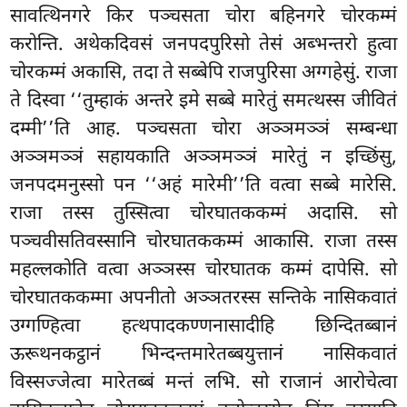
सावत्थिनगरे किर पञ्चसता चोरा बहिनगरे चोरकम्मं
करोन्ति. अथेकदिवसं जनपदपुरिसो तेसं अब्भन्तरो हुत्वा
चोरकम्मं अकासि, तदा ते सब्बेपि राजपुरिसा अग्गहेसुं. राजा
ते दिस्वा ‘‘तुम्हाकं अन्तरे इमे सब्बे मारेतुं समत्थस्स जीवितं
दम्मी’’ति आह. पञ्चसता चोरा अञ्ञमञ्ञं सम्बन्धा
अञ्ञमञ्ञं सहायकाति अञ्ञमञ्ञं मारेतुं न इच्छिंसु,
जनपदमनुस्सो पन ‘‘अहं मारेमी’’ति वत्वा सब्बे मारेसि.
राजा तस्स तुस्सित्वा चोरघातककम्मं अदासि. सो
पञ्चवीसतिवस्सानि चोरघातककम्मं आकासि. राजा तस्स
महल्लकोति वत्वा अञ्ञस्स चोरघातक कम्मं दापेसि. सो
चोरघातककम्मा अपनीतो अञ्ञतरस्स सन्तिके
नासिकवातं
उग्गण्हित्वा हत्थपादकण्णनासादीहि छिन्दितब्बानं
ऊरूथनकट्ठानं भिन्दन्तमारेतब्बयुत्तानं नासिकवातं
विस्सज्जेत्वा मारेतब्बं मन्तं लभि. सो राजानं आरोचेत्वा