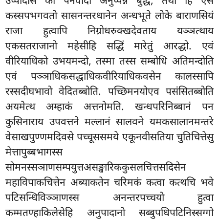
उप्पादेसि को पनवादो अनुप्पन्ने बुद्धे, तथा हि एस
कस्सपभगवतो सासनन्तरधानेन अन्धभूते लोके बाराणसियं
राजा हुत्वापि निग्रोधरुक्खदेवताय यञ्ञत्थाय
एकसतराजानो महेसीहि सद्धिं मारेतुं आरद्धो. एवं
वीरियाधिको उभयमन्दो, तस्मा तस्स सम्बोधि अतिमन्दोति
एवं पञ्ञाधिकसद्धाधिकवीरियाधिकवसेन कालस्सापि
रस्सदीघभावो वेदितब्बोति. पच्छिमनयोएव पसंसितब्बोति
अयमेत्थ अम्हाकं अत्तनोमति. खन्धपरिनिब्बानं पन
कुसिनाराय उपवत्तने मल्लानं सालवने यमकसालानमन्तरे
वेसाखपुण्णमदिवसे पच्चूससमये एकूनवीसतिया चुतिचित्तेसु
मेत्तापुब्बभागस्स
सोमनस्सञाणसम्पयुत्तअसङ्खारिककुसलचित्तसदिसेन
महाविपाकचित्तेन अब्याकतेन चरिमकं कत्वा कत्थचि भवे
पटिसन्धिविञ्ञाणस्स अनन्तरपच्चयो हुत्वा
कम्मतण्हाकिलेसेहि अनुपादानो सब्बुपधिपटिनिस्सग्गो