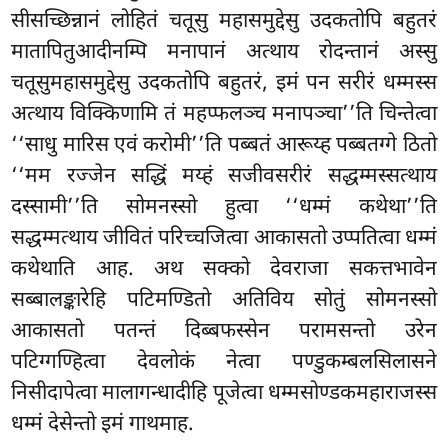
सीसच्छिन्नानं लोहितं चतूसु महासमुद्देसु उदकतोपि बहुतरं
मातापितुआदीनम्पि मनापानं अत्थाय रोदन्तानं अस्सु
चतूसुमहासमुद्देसु उदकतोपि बहुतरं, इमं पन सरीरं धम्मस्स
अत्थाय विक्किणामि तं महप्फलञ्च मनापञ्चा’’ति चिन्तेत्वा
‘‘साधु मारिस एवं करोमी’’ति पब्बतं आरूय्ह पब्बतग्गे ठितो
‘‘मम रज्जेन सद्धिं मय्हं सजीवसरीरं सद्धम्मस्सत्थाय
दस्सामी’’ति सोमनस्सो हुत्वा ‘‘धम्मं कथेथा’’ति
सद्धम्मत्थाय जीवितं परिच्चजित्वा आकासतो उप्पतित्वा धम्मं
कथेथाति आह. अथ सक्को देवराजा सकत्तभावेन
सब्बालङ्कारेहि पटिमण्डितो अतिविय सोतुं सोमनस्सो
आकासतो पतन्तं दिब्बफस्सेन परामसन्तो उरेन
पटिग्गण्हित्वा देवलोकं नेत्वा पण्डुकम्बलसिलासने
निसीदापेत्वा मालागन्धादीहि पूजेत्वा धम्मसोण्डकमहाराजस्स
धम्मं देसेन्तो इमं गाथमाह.