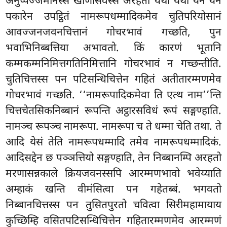
अनुप्पज्जमानस्स खीणासवस्स अरहतो यथा यथा येन येन
पकारेन उपट्ठितं नामरूपधम्मादिकमेव चुतिपरियोसानं
आवज्जनजवनचित्तानं गोचरभावं गच्छति, पुन
भवाभिनिब्बत्तिया अभावतो. किं कारणं भूतानि
कम्मकम्मनिमित्तगतिनिमित्तानि गोचरभावं न गच्छन्तीति.
चुतिचित्तस्स पन पटिसन्धिचित्तेन गहितं अतीतारम्मणमेव
गोचरभावं गच्छति. ‘‘नामरूपादिकमेवा ति एत्थ नाम’’न्ति
चित्तचेतसिकनिब्बानं रूपन्ति अट्ठारसविधं रूपं सङ्गण्हाति.
नामञ्च रूपञ्च नामरूपा. नामरूपा च ते धम्मा चेति तथा. ते
आदि येसं तेति नामरूपधम्मादि तमेव नामरूपधम्मादिकं.
आदिसद्देन छ पञ्ञत्तियो सङ्गण्हाति, तेन निब्बानम्पि अरहतो
मरणासन्नकाले क्रियजवनस्सपि आरम्मणभावो भवेय्याति
अम्हाकं खन्ति वीमंसित्वा पन गहेतब्बं. भगवतो
निब्बानचित्तस्स पन तुसितपुरतो चवित्वा सिरीमहामायाय
कुच्छिम्हि वसितपटिसन्धिचित्तेन गहितारम्मणमेव आरम्मणं