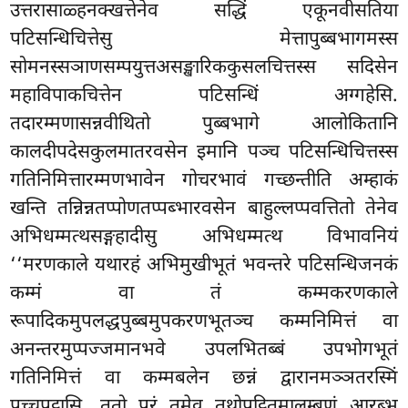
उत्तरासाळ्हनक्खत्तेनेव सद्धिं एकूनवीसतिया
पटिसन्धिचित्तेसु मेत्तापुब्बभागमस्स
सोमनस्सञाणसम्पयुत्तअसङ्खारिककुसलचित्तस्स सदिसेन
महाविपाकचित्तेन पटिसन्धिं अग्गहेसि.
तदारम्मणासन्नवीथितो पुब्बभागे आलोकितानि
कालदीपदेसकुलमातरवसेन इमानि पञ्च पटिसन्धिचित्तस्स
गतिनिमित्तारम्मणभावेन गोचरभावं गच्छन्तीति अम्हाकं
खन्ति तन्निन्नतप्पोणतप्पब्भारवसेन बाहुल्लप्पवत्तितो तेनेव
अभिधम्मत्थसङ्गहादीसु अभिधम्मत्थ विभावनियं
‘‘मरणकाले यथारहं अभिमुखीभूतं भवन्तरे पटिसन्धिजनकं
कम्मं वा तं कम्मकरणकाले
रूपादिकमुपलद्धपुब्बमुपकरणभूतञ्च कम्मनिमित्तं वा
अनन्तरमुप्पज्जमानभवे उपलभितब्बं उपभोगभूतं
गतिनिमित्तं वा कम्मबलेन छन्नं द्वारानमञ्ञतरस्मिं
पच्चुपट्ठासि, ततो परं तमेव तथोपट्ठितमालम्बणं आरब्भ