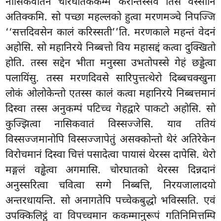
नासिकवातेन चोरघातककम्मं करोन्तस्सेव तिंस वस्सानि
अतिक्कमि. सो पच्छा महल्लको हुत्वा मरणमञ्चे निपज्जि
‘‘सत्तदिवसेन कालं करिस्सती’’ति. मरणकाले महन्तं वेदनं
अहोसि. सो महानिरये निब्बत्तो विय महासद्दं कत्वा दुक्खितो
होति. तस्स सद्देन भीता मनुस्सा उभतोपस्से गेहं छड्डेत्वा
पलायिंसु. तस्स मरणदिवसे सारिपुत्तत्थेरो दिब्बचक्खुना
लोकं ओलोकेन्तो एतस्स कालं कत्वा महानिरये निब्बत्तमानं
दिस्वा तस्स अनुकम्पं पटिच्च गेहद्वारे पाकटो अहोसि. सो
कुज्झित्वा नासिकवातं विस्सज्जेसि. याव ततियं
विस्सज्जमानोपि विस्सज्जापेतुं असक्कोन्तो थेरं अतिरेकेन
विरोचमानं दिस्वा चित्तं पसादेत्वा पायासं थेरस्स दापेसि. थेरो
मङ्गलं वड्ढेत्वा अगमासि. चोरघातको थेरस्स दिन्नदानं
अनुस्सरित्वा चवित्वा सग्गे निब्बत्ति, निरयजालादयो
अन्तरधायन्ति. सो अनागतेपि पच्चेकबुद्धो भविस्सति. एवं
उपक्किलिट्ठं वा विपच्चमान ककम्मानुरूपं गतिनिमित्तम्पि