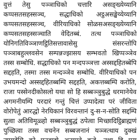
वुत्तं तेसु पञ्ञाधिको चत्तारि असङ्ख्येय्यानि
कप्पसतसहस्सञ्च, सद्धाधिको अट्ठअसङ्खेय्येय्यानि
कप्पसतसहस्सञ्च, वीरियाधिको सोळसअसङ्ख्येय्यानि
कप्पसतसहस्सञ्चाति वेदितब्बं. तत्थ पञ्ञाधिको
योनिगतिविञ्ञाणट्ठितिसत्तावासेसु संसरन्तोपि
पञ्ञाबहुल्लवसेन सम्पन्नज्झासय सम्भवतो खिप्पञ्ञेव
तस्स सम्बोधि. सद्धाधिको पन मन्दपञ्ञत्ता अस्सद्दहितब्बेपि
सद्दहति, तस्मा तस्स मन्दञ्ञेव सम्बोधि. वीरियाधिको पन
उभयमन्दो अस्सद्दहितब्बम्पि सद्दहति, अकत्तब्बम्पि करोति,
राजा पस्सेनदीकोसलो यथा सो हि सब्बञ्ञुबुद्धे धरमानेयेव
अगमनीयम्पि परदारं गन्तुं चित्तं उप्पादेत्वा परं जीविता
वोरोपेतुं आरद्धो नेरयिकानं विरवन्तानं दु-स-न-सोति सद्दम्पि
सुत्वा अतिविमूळ्हो सब्बञ्ञुबुद्धं ठपेत्वा मिच्छादिट्ठिब्राह्मणं
पुच्छित्वा तस्स वचनेन सब्बजनानं यञ्ञत्थाय दुक्खं