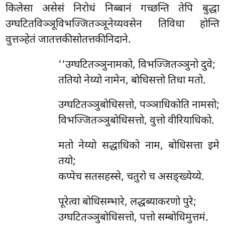
किलेसा असेसं निरोधं निब्बानं गच्छन्ति तेपि बुद्धा
उग्घटितविञ्ञूविभज्जितञ्ञूनेय्यवसेन तिविधा होन्ति
वुत्तञ्हेतं जातत्तकीसोतत्तकीनिदाने.
‘‘उग्घटितञ्ञुनामको, विभज्जितञ्ञुनो दुवे;
ततियो नेय्यो नामेन, बोधिसत्तो तिधा मतो.
उग्घटितञ्ञुबोधिसत्तो, पञ्ञाधिकोति नामसो;
विभज्जितञ्ञुबोधिसत्तो, वुत्तो वीरियाधिको.
मतो नेय्यो सद्धाधिको नाम, बोधिसत्ता इमे
तयो;
कप्पेच सतसहस्से, चतुरो च असङ्ख्येय्ये.
पूरेत्वा बोधिसम्भारे, लद्धब्याकरणो पुरे;
उग्घटितञ्ञुबोधिसत्तो, पत्तो सम्बोधिमुत्तमं.