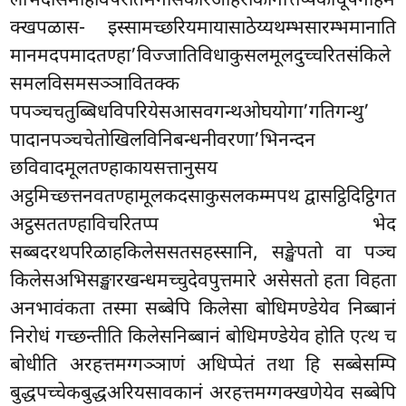
लोभदोसमोहविपरीतमनसिकारअहिरीकानोत्तप्पकोधूपनाहम
क्खपळास- इस्सामच्छरियमायासाठेय्यथम्भसारम्भमानाति
मानमदपमादतण्हा’विज्जातिविधाकुसलमूलदुच्चरितसंकिले
समलविसमसञ्ञावितक्क
पपञ्चचतुब्बिधविपरियेसआसवगन्थओघयोगा’गतिगन्थु’
पादानपञ्चचेतोखिलविनिबन्धनीवरणा’भिनन्दन
छविवादमूलतण्हाकायसत्तानुसय
अट्ठमिच्छत्तनवतण्हामूलकदसाकुसलकम्मपथ द्वासट्ठिदिट्ठिगत
अट्ठसततण्हाविचरितप्प भेद
सब्बदरथपरिळाहकिलेससतसहस्सानि, सङ्खेपतो वा पञ्च
किलेसअभिसङ्खारखन्धमच्चुदेवपुत्तमारे असेसतो हता विहता
अनभावंकता तस्मा सब्बेपि किलेसा बोधिमण्डेयेव निब्बानं
निरोधं गच्छन्तीति किलेसनिब्बानं बोधिमण्डेयेव होति एत्थ च
बोधीति अरहत्तमग्गञ्ञाणं अधिप्पेतं तथा हि सब्बेसम्पि
बुद्धपच्चेकबुद्धअरियसावकानं अरहत्तमग्गक्खणेयेव सब्बेपि