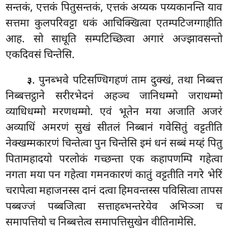
सन्तकं, एत्तकं पितुसन्तकं, एत्तकं अय्यक पय्यकानन्ति याव
सत्तमा कुलपरिवट्टा धकं आचिक्खित्वा एतम्पटिजग्गाहीति
आह. सो साधूति सम्पटिच्छित्वा अगारं अज्झावसन्तो
एकदिवसं चिन्तेसि.
. पुनब्भवे पटिसण्धिगहणं ताम दुक्खं, तथा निब्बत्त
३
निब्बत्तट्ठाने सरीरभेदनं अहञ्च जानिधम्मो जराधम्मो
व्याधिधम्मो मरणधम्मो. एवं भूतेन मया अजाति अजरं
अव्याधिं अमरणं सुखं सीतलं निब्बानं गवेसितुं वट्टतीति
नेक्खम्मकारणं चिन्तेत्वा पुन चिन्तेसि इमं धनं सब्बं मय्हं पितु
पितामहादयो परलोकं गच्छन्ता एक कहापणम्पि गहेत्वा
नगता मया पन गहेत्वा गमनकारणं कातुं वट्टतीति नगरे भेरिं
चरापेत्वा महाजनस्स दानं दत्वा हिमवन्तस्स पविसित्वा तापस
पब्बज्जं पब्बजित्वा सत्ताहब्भन्तरेयेव अभिञ्ञा च
समापत्तियो च निब्बत्तेत्व समापत्तिसुखेन वीतिनामेसि.