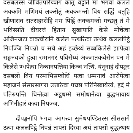
दसबलस्स जीवितपरिच्चागं कातुं वट्टति मा भगवा कलले
अक्कमि मणिमयं लकसेतुं अक्कमन्तो विय सद्धिं चतूहि
खीणासव सतसहस्सेहि मम पिट्ठिं अक्कमन्तो गच्छतु तं मे
भविस्सति दीघरत्तं हिताय सुखायाति केसे मोचेत्वा
अजिनजटा वाकचीरानि कलेल पत्थरित्वा तत्थेव कललपिट्ठे
निपज्जि निपन्नो च सचे अहं इच्छेय्यं सब्बकिलेसे झापेत्वा
सङ्घनवको हुत्वा रम्मनगरं पविसेय्यं अञ्ञातकवेसेन पन मे
किलेसे ण्धपेत्वा निब्बानपत्तिया किच्चं नत्थि, यंनूनाहं दीपङ्कर
दसबलो विय परमाभिसम्बोधिं पत्वा धम्मनावं आरोपेत्वा
महाजनं संसारसागरा उत्तारेत्वा पच्छा परिनिब्बायेय्यं. इदं मे
पतिरुपन्ति चिन्तेत्वा अट्ठधम्मे समोधानेत्वा बुद्धभावाय
अभिनीहारं कत्वा निपज्ज.
दीपङ्करोपि भगवा आगत्त्वा सुमेधपण्डितस्स सीससागे
ठत्वा कललपिट्ठे निपन्नं तापसं दिस्वा अयं तापसो बुद्धत्थाय