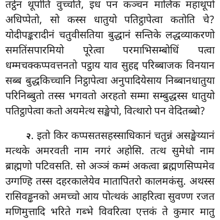
तट्ठेन
थूपोति वुच्चति, इध पन कञ्चन मालिक महाथूपो
अधिप्पेतो, सो कस्स धातुयो पतिट्ठापेत्वा कतोति चे?
योदीपङ्करादीनं चतुवीसतिया बुद्धानं सन्तिके लद्धव्याकरणो
समतिंसपारमियो पूरेत्वा परमाभिसम्बोधिं पत्वा
धम्मचक्कप्पवत्तनतो पट्ठाय याव सुहद्द परिब्बाजक विनयान
सब्ब बुद्धकिच्चानि निट्ठापेत्वा अनुपादियेसाय निब्बानधातुया
परिनिब्बुतो तस्स भगवतो अरहतो सम्मा सम्बुद्धस्स धातुयो
पतिट्ठापेत्वा कतो अयमेत्थ सङ्खेपो, वित्थारो पन वेदितब्बो?
. इतो किर कप्पसतसहस्साधिकानं चतुन्नं असङ्खेय्यानं
२
मत्थके अमरवती नाम नगरं अहोसि. तत्थ सुमेधो नाम
ब्राह्मणो पटिवसति. सो अञ्ञं कम्मं अकत्वा ब्रह्मणसिप्पमेव
उग्गण्हि तस्स दहरकालेयेव मातापितरो कालमकंसु. अथस्स
रासिवड्ढनको अमच्चो आय पोत्थकं आहरित्वा सुवण्ण रजत
मणिमुत्तादि भरिते गब्भे विवरित्वा एत्तकं ते कुमार मातु