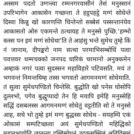
अस्सम पदतो उग्गन्त्वा रम्मनगरवासीनं तेसं मनुस्सानं
उपरिभागेन आकासेन गच्छन्ता ते हट्ठपहट्ठे मग्गं सोधेन्ते
दिस्वा किन्नु खो कारणन्ति चिन्तेन्तो सब्बेसं पस्सन्तानंयेव
आकासतो ओरु एकमन्ते ठत्थायह ते मनुस्से पुच्छि.’हम्भो
कस्स पन इमं मग्गं सोधेथा’ति ते आहंसु भन्ते सुमेध तुम्हे किं
नं जानाथ, दीपङ्करो नाम सत्था परमाभिसम्बोधिं पत्वा
पवत्तवर धम्मचक्को जनपद चारिकं चरमानो अनुक्कमेन
अम्हाकं नगरं पत्वा सुदस्सन महाविहारे पटिवसति. मयं तं
भगवन्तं निमन्तयिम्ह तस्स भगवतो आगमनमग्गं सोधेमाति.
तं सुत्वा सुमेधपण्डितो चिन्तेसि. बुद्धोति खो पनेस घोसोपि
दुल्लभो, पगेव बुद्धुप्पादो तेन हि मयापि इमेहि मनुस्सेहि
सद्धिं दसबलस्स आगमनमग्गं सोधेतुं वट्टतीति सो ते मनुस्से
आह, सचे भो तुम्हे इमं मग्ग बुद्धस्स सोधेथ - सयहम्पि एकं
ओकासं सम्पटिच्छत्वा अयं सुमेधपण्डितो महिद्धिको
महानुभावोति जानन्ता दुब्बिसोधनं उदकसम्भिन्नं अतिविसमं