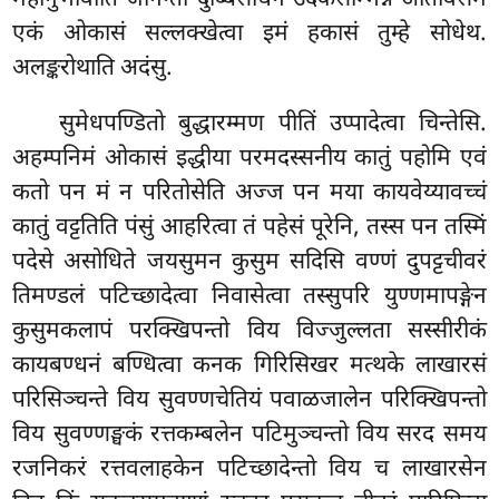
एकं ओकासं सल्लक्खेत्वा इमं हकासं तुम्हे सोधेथ.
अलङ्करोथाति अदंसु.
सुमेधपण्डितो बुद्धारम्मण पीतिं उप्पादेत्वा चिन्तेसि.
अहम्पनिमं ओकासं इद्धीया परमदस्सनीय कातुं पहोमि एवं
कतो पन मं न परितोसेति अज्ज पन मया कायवेय्यावच्चं
कातुं वट्टतिति पंसुं आहरित्वा तं पहेसं पूरेनि, तस्स पन तस्मिं
पदेसे असोधिते जयसुमन कुसुम सदिसि वण्णं दुपट्टचीवरं
तिमण्डलं पटिच्छादेत्वा निवासेत्वा तस्सुपरि युण्णमापङ्गेन
कुसुमकलापं परक्खिपन्तो विय विज्जुल्लता सस्सीरीकं
कायबण्धनं बण्धित्वा कनक गिरिसिखर मत्थके लाखारसं
परिसिञ्चन्ते विय सुवण्णचेतियं पवाळजालेन परिक्खिपन्तो
विय सुवण्णङ्घकं रत्तकम्बलेन पटिमुञ्चन्तो विय सरद समय
रजनिकरं रत्तवलाहकेन पटिच्छादेन्तो विय च लाखारसेन