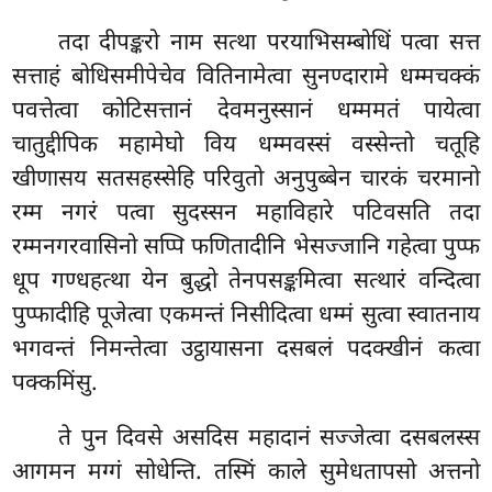
तदा दीपङ्करो नाम सत्था परयाभिसम्बोधिं पत्वा सत्त
सत्ताहं बोधिसमीपेचेव वितिनामेत्वा सुनण्दारामे धम्मचक्कं
पवत्तेत्वा कोटिसत्तानं देवमनुस्सानं धम्ममतं पायेत्वा
चातुद्दीपिक महामेघो विय धम्मवस्सं वस्सेन्तो चतूहि
खीणासय सतसहस्सेहि परिवुतो अनुपुब्बेन चारकं चरमानो
रम्म नगरं पत्वा सुदस्सन महाविहारे पटिवसति तदा
रम्मनगरवासिनो सप्पि फणितादीनि भेसज्जानि गहेत्वा पुप्फ
धूप गण्धहत्था येन बुद्धो तेनपसङ्कमित्वा सत्थारं वन्दित्वा
पुप्फादीहि पूजेत्वा एकमन्तं निसीदित्वा धम्मं सुत्वा स्वातनाय
भगवन्तं निमन्तेत्वा उट्ठायासना दसबलं पदक्खीनं कत्वा
पक्कमिंसु.
ते
पुन दिवसे असदिस महादानं सज्जेत्वा दसबलस्स
आगमन मग्गं सोधेन्ति. तस्मिं काले सुमेधतापसो अत्तनो