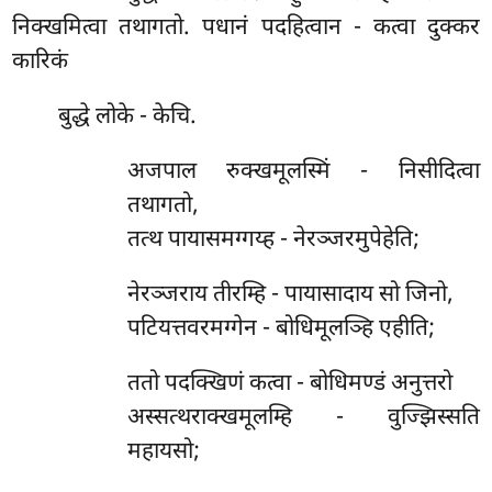
निक्खमित्वा तथागतो. पधानं पदहित्वान - कत्वा दुक्कर
कारिकं
बुद्धे लोके - केचि.
अजपाल
रुक्खमूलस्मिं - निसीदित्वा
तथागतो,
तत्थ पायासमग्गय्ह - नेरञ्जरमुपेहेति;
नेरञ्जराय तीरम्हि - पायासादाय सो जिनो,
पटियत्तवरमग्गेन - बोधिमूलञ्हि एहीति;
ततो पदक्खिणं कत्वा - बोधिमण्डं अनुत्तरो
अस्सत्थराक्खमूलम्हि - वुज्झिस्सति
महायसो;