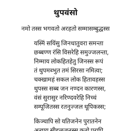
थुपवंसो
नमो तस्स भगवतो अरहतो सम्मासम्बुद्धस्स
यस्मिं सयिंसु जिनधातुवरा समन्ता
छब्बण्ण रंसि विसरेहि समुज्जलन्ता,
निम्माय लोकहितहेतु जिनस्स रूपं
तं थुपमब्भुत तमं सिरसा नमित्वा;
चक्खामहं सकल लोक हितावहस्स
थुपस्स सब्ब जन नण्दन कारणस्स,
वंसं सुरासुर नरिण्दवरेहि निच्चं
सम्पूजितस्स रतनुज्जल थूपिकस्स;
किञ्चापि सो यतिजनेन पुरातनेन
अत्वाय सीहळजनस्स कतो पुरापि,