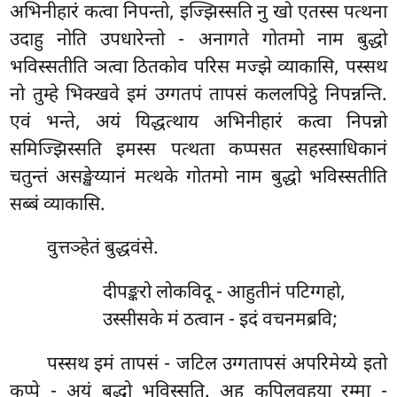
अभिनीहारं कत्वा निपन्तो, इज्झिस्सति नु खो एतस्स पत्थना
उदाहु नोति उपधारेन्तो - अनागते गोतमो नाम बुद्धो
भविस्सतीति ञत्वा ठितकोव परिस मज्झे व्याकासि, पस्सथ
नो तुम्हे भिक्खवे इमं उग्गतपं तापसं कललपिट्ठे निपन्नन्ति.
एवं भन्ते, अयं यिद्धत्थाय अभिनीहारं कत्वा निपन्नो
समिज्झिस्सति इमस्स पत्थता कप्पसत सहस्साधिकानं
चतुन्तं असङ्खेय्यानं मत्थके गोतमो नाम बुद्धो भविस्सतीति
सब्बं व्याकासि.
वुत्तञ्हेतं बुद्धवंसे.
दीपङ्करो लोकविदू - आहुतीनं पटिग्गहो,
उस्सीसके मं ठत्वान - इदं वचनमब्रवि;
पस्सथ इमं तापसं - जटिल उग्गतापसं अपरिमेय्ये इतो
कप्पे - अयं बुद्धो भविस्सति. अहु कपिलवहया रम्मा -