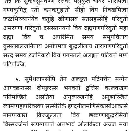
तिन्न किं सुकक्सुमवण्णं रत्तवर पसुकूल चीवरं पारिपित्वा
गण्धकूगिद्व रतो कनकगुहातो सीहो विय निक्खमित्वा
जळभिञ्ञानंयेव चतूहि खीणासव सतसहस्सेहि परिवुतो
अमरगण परिवुतो दससतनयनो विय ब्रह्मगणपरिवुतो महा
ब्रह्मा विय च अपरिमित समय समुपचिताय
कुसलबलजनिताय अनोपमया बुद्धलीलाय तारागणपरिवुतो
सरद समय रजनिकरो विय गगनतलं अलङ्गत पटियत्तं मग्गं
पटिपज्जि.
. सुमेधतापसोपि तेन अलङ्कत पटियत्तेन मग्गेन
५
आगच्छन्तस्स दीपङ्करस्स भगवतो द्वत्तिंस वरलक्खण
पतिमण्डितं असतिया अनुब्यञ्जनेहि अनुब्यञ्जितं
ब्यामप्पहापरिक्खेप सस्सीरीकं इण्दनीलमणिसंकासोआकासे
नानप्पकारा विज्जुल्लता विय छब्बण्णबुद्धरंसियो
विस्सज्जेन्तं रूपग्गप्पत्तं अत्तभावं ओलोकेत्वा अज्ज मया