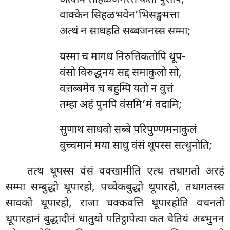
वाक्केन सिहळभवेन’भिसङ्खमत्ता
अत्थं न साधहति सब्बजनस्स सम्मा;
यस्मा च मागध निरुत्तिकतोपि थूप-
वंसो विरुद्धनय सद्द समाकुलो सो,
वत्तब्बमेव च बहुम्पि यतो न वुत्तं
तम्हा अहं पुनपि वंसमि’मं वदामि;
सुणाथ साधवो सब्बे परिपुण्णमनाकुलं
वुच्चमानं मया साधु वंसं थूपस्स सत्थुनोति;
तत्थ थूपस्स वंसं वक्खामीति एत्थ तथागतो अरहं
सम्मा सम्बुद्धो थूपारहो, पच्चेकबुद्धो थूपारहो, तथागतस्स
सावको थूपारहो, राजा चक्कवत्ति थूपारहोति वचनतो
थूपारहानं बुद्धादीनं धातुयो पतिट्ठापेत्वा कत चेतियं अब्भुनन